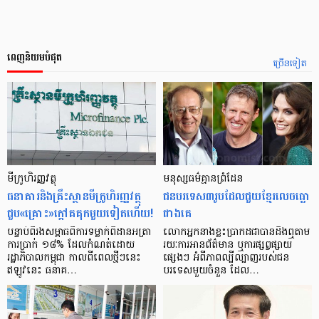
ពេញនិយមបំផុត
ច្រើនទៀត
មីក្រូ​ហិរញ្ញវត្ថុ
មនុស្ស​ធម៌​គ្មាន​ព្រំដែន
ធនាគារ​និង​គ្រឹះស្ថាន​មីក្រូ​ហិរញ្ញវត្ថុ​
ជន​បរទេស​៣​រូប​ដែល​ជួយ​ខ្មែរ​លេច​ធ្លោ​
ជួប«គ្រោះ»ក្តៅ​គគុក​មួយ​ទៀត​ហើយ!
ជាង​គេ
បន្ទាប់​ពី​រង​សម្ពាធ​​ពី​ការ​ទម្លាក់​ពិដាន​អត្រា​
លោកអ្នក​នាង​ខ្លះ​ប្រាកដ​ជា​បាន​​ដឹង​ឮ​តាម​
ការ​ប្រាក់ ១៨​% ដែល​កំណត់​ដោយ​
រយៈ​ការ​អាន​ព័ត៌មាន ឬ​ការ​ផ្សព្វផ្សាយ​
រដ្ឋាភិបាល​កម្ពុជា កាល​ពី​ពេល​ថ្មីៗ​នេះ
ផ្សេងៗ អំពី​ភាព​ល្បីល្បាញ​របស់​ជន​
ឥឡូវ​នេះ ធនាគ…
បរទេស​មួយ​ចំនួន ដែល…