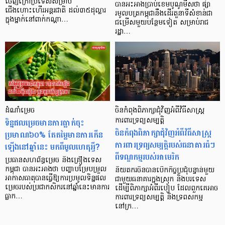
ចេញក្រៅប្រទេសសម្រាប់
បានអះអាងប្រាប់ខេមបូណូមីសថា ផ្សា
ជើងហោះហើរអន្តរជាតិ ដល់៣៥ដុល្លារ
រមូលបត្រកម្ពុជានឹងដើរតួនាទីសំខាន់ជា
ក្នុងម្នាក់នៅពាក់កណ្តា…
ជម្រើសមួយបន្ថែមទៀត សម្រាប់រាជ
រដ្ឋា…
ដំណាំម្រេច
ចិនកំពុងពិភាក្សាជុំវិញអំពីវិធីសាស្ត្រ
ទិន្នផលម្រេចមានការធ្លាក់ចុះ
ការពារទ្រព្យសម្បត្តិ
ចិនកំពុងពិភាក្សាជុំវិញអំពីវិធីសាស្ត្រ
ប្រមាណ៦០% តែតម្លៃមានការកើន
ការពារទ្រព្យសម្បត្តិរបស់ធនាគារធំៗ
ឡើងនៅឆ្នាំនេះ មកពីមូលហេតុអ្វី?
ពីទណ្ឌកម្មរបស់អាមេរិក
ប្រធានសហព័ន្ធម្រេច និងគ្រឿងទេស
កម្ពុជា បានអះអាងថា បញ្ហាបម្រែបម្រួល
និយតករចិនបានបើកកិច្ចប្រជុំបន្ទាន់មួយ
អាកាសធាតុបានធ្វើឱ្យការប្រមូលទិន្នផល
ជាមួយធនាគារក្នុងស្រុក និងបរទេស
ម្រេចរបស់ប្រជាកសិករនៅឆ្នាំនេះមានការ
ដើម្បីពិភាក្សាអំពីរបៀប ដែលពួកគេអាច
ធ្លាក…
ការពារទ្រព្យសម្បត្តិ និងទ្រពសកម្ម
នៅក្រ…