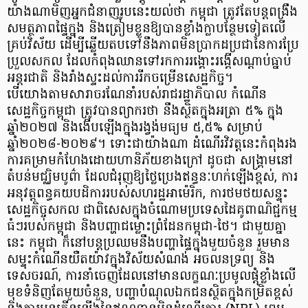
យ៉ាងណាមិញអ្នកជំនាញរូបនេះយល់ថា កម្ពុជា ត្រូវតែបន្តពង្រឹង
សមត្ថភាពផ្ទៃក្នុង និងត្រៀមខ្លួនឱ្យបានខ្លាំងក្លាបន្ថែមទៀតលើ
គ្រប់វិស័យ ដើម្បីឆ្លើយតបទៅនឹងភាពមិនប្រាកដប្រជានៃការប្រែ
ប្រួលសកល ដែលកំពុងឈានទៅរកការរង្គោះរង្គើសណ្តាប់ធ្នាប់
អន្តរជាតិ និងរាំងស្ទះដល់ការរីកចម្រើនសេដ្ឋកិច្ច។
បើយោងតាមសារាចរណែនាំរបស់រាជរដ្ឋាភិបាល កំណើន
សេដ្ឋកិច្ចកម្ពុជា ត្រូវបានព្យាករថា នឹងស្ថិតក្នុងអត្រា ៥% ក្នុង
ឆ្នាំ២០២៧ និងងើបឡើងក្នុងរង្វង់មធ្យម ៥,៥% សម្រាប់
ឆ្នាំ២០២៨-២០២៩។ ទោះជាយ៉ាងណា ដំណើរវិវត្តនេះកំពុងរង
ការគម្រាមកំហែងដោយហានិភ័យខាងក្រៅ ដូចជា សង្គ្រាមនៅ
តំបន់មជ្ឈិមបូព៌ា ដែលជំរុញឱ្យថ្លៃប្រេងឥន្ធនៈហក់ឡើងខ្ពស់, ការ
អនុវត្តពន្ធគយបដិការរបស់សហរដ្ឋអាម៉េរិក, ការថមថយសន្ទុះ
សេដ្ឋកិច្ចសកល ជាពិសេសក្នុងចំណោមប្រទេសដៃគូពាណិជ្ជកម្ម
ធំៗរបស់កម្ពុជា និងបញ្ហាជម្លោះព្រំដែនកម្ពុជា-ថៃ។ ជាមួយគ្នា
នេះ កម្ពុជា ក៏នៅបន្តប្រឈមនឹងបញ្ហាផ្ទៃក្នុងមួយចំនួន រួមមាន
សម្ទុះកំណើនយឺតយ៉ាវក្នុងវិស័យសំណង់ អចលនទ្រព្យ និង
ទេសចរណ៍, ការនាំចេញដែលនៅមានលក្ខណៈប្រមូលផ្តុំខ្លាំងលើ
មុខទំនិញតែមួយចំនួន, បញ្ហាបំណុលឯកជនស្ថិតក្នុងកម្រិតខ្ពស់