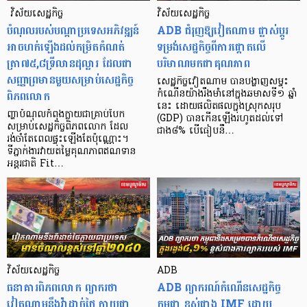
​​​​​​​​​​​​​​​​​​​​​​​​​​​​ វិស័យសេដ្ឋកិច្ច
វិស័យសេដ្ឋកិច្ច
បំណុលរបស់បណ្ដាប្រទេសអភិវឌ្ឍន៍
​​​​​ADB ជំរុញឱ្យវៀតណាម ផ្លាស់ប្តូរ
អាចហក់ឡើងដល់កម្រិតកំណត់
ទម្រង់សេដ្ឋកិច្ចពីការផ្តោតលើ
ត្រា៧៥,៨ទ្រីលានដុល្លារ ដែលជា
បរិមាណមកជាគុណភាព
សញ្ញាព្រមានមួយសម្រាប់សេដ្ឋកិច្ច
សេដ្ឋកិច្ចវៀតណាម បានបង្ហាញសម្ទុះ
ពិភពលោក
កំណើនយ៉ាងរឹងមាំនៅក្នុងឆមាសទី១ ឆ្នាំ
នេះ ដោយផលិតផលក្នុងស្រុកសរុប
ញ្ហាបំណុល​កំពុងក្លាយជាគ្រាប់បែក
(GDP) បានកើនឡើងរហូតដល់ទៅ
សម្រាប់សេដ្ឋកិច្ចពិភពលោក ដែល
ជាង៨% បើធៀបនឹ…
រង់ចាំតែពេលផ្ទុះឡើងតែប៉ុណ្ណោះ។
ទីភ្នាក់​ងារ​វាយតម្លៃគុណភាពឥណទាន
អន្តរជាតិ Fit…
វិស័យសេដ្ឋកិច្ច
ADB
​​ធនាគារពិភព​លោក ព្យាករថា
ADB ព្យាករណ៍កំណើនសេដ្ឋកិច្ច
វៀតណាមនឹងវ៉ាដាច់ថៃ ក្លាយជា
កម្ពុជា ខ្ពស់ជាង IMF ដោយ