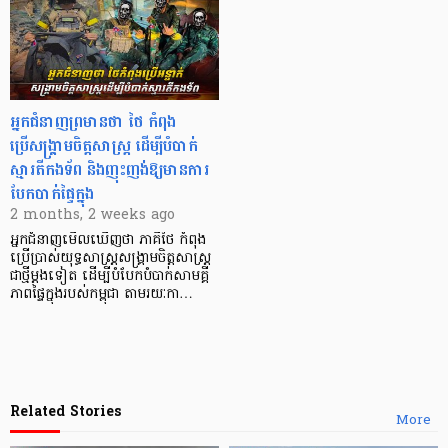
អ្នកជំនាញព្រមានថា ថៃ កំពុង
ប្រើសង្គ្រាមចិត្តសាស្ត្រ ដើម្បីបំបាក់
ស្មារតីកងទ័ព និងញុះញង់ឱ្យមានការ
បែកបាក់ផ្ទៃក្នុង
2 months, 2 weeks ago
អ្នកជំនាញមើលឃើញថា ភាគីថៃ កំពុង
ប្រើប្រាស់យុទ្ធសាស្ត្រសង្គ្រាមចិត្តសាស្ត្រ
ជាថ្មីម្តងទៀត ដើម្បីបំបែកបំបាក់សាមគ្គី
ភាពផ្ទៃក្នុងរបស់កម្ពុជា តាមរយៈកា…
Related Stories
More