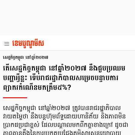
សេដ្ឋកិច្ចកម្ពុជា នៅឆ្នាំ២០២៧
តើសេដ្ឋកិច្ចកម្ពុជា នៅឆ្នាំ២០២៧ នឹងជួបប្រឈម
បញ្ហាអ្វីខ្លះ ទើបរាជរដ្ឋាភិបាលសម្រេចបន្ទាបការ
ព្យាករកំណើនមកត្រឹម៥%?
សេដ្ឋកិច្ចកម្ពុជា នៅឆ្នាំ២០២៧ ត្រូវបានរាជរដ្ឋាភិបាល
វាយតម្លៃថា នឹងបន្តហ៊ុមព័ទ្ធដោយហានិភ័យ និងភាពមិន
ប្រាកដប្រជាខ្ពស់ ដែលបណ្ដាលមកពីកត្តាខាងក្រៅ ដូចជា
ភាពតានតឹងនៃការប្រកួតប្រជែងភូមិសាស្ត្រនយោបាយ