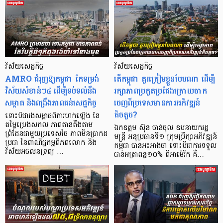
វិស័យសេដ្ឋកិច្ច
វិស័យសេដ្ឋកិច្ច
AMRO ជំរុញ​ឱ្យ​កម្ពុជា កែទម្រង់
តើកម្ពុជា គួរត្រៀមខ្លួនបែបណា ដើម្បី
វិស័យសំខាន់ៗ៤ ដើម្បីទប់ទល់នឹង
រក្សាភាពប្រកួតប្រជែងក្រោយចាក
សម្ពាធ និងពង្រឹងភាពធន់សេដ្ឋកិច្ច
ចេញពីប្រទេសមានការអភិវឌ្ឍន៍
តិចតួច?
ទោះបីជារងសម្ពាធពីការហក់ឡើង នៃ
តម្លៃប្រេងសកល ភាពតានតឹងតាម
ឯកឧត្តម ស៊ុន ចាន់ថុល ឧបនាយករដ្ឋ
ព្រំដែនជាមួយប្រទេសថៃ ភាព​មិនប្រាកដ
មន្ត្រី អនុប្រធានទី១ ក្រុមប្រឹក្សាអភិវឌ្ឍន៍
ប្រជា នៃពាណិជ្ជកម្មពិភពលោក និង
កម្ពុជា បានអះអាងថា ទោះបីជាការទទួល
វិស័យអចលនទ្រព្យ …
បានអត្រាពន្ធ១០% ពីអាម៉េរិក គឺ…