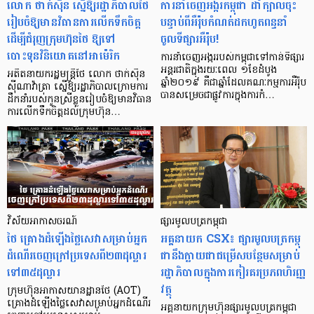
លោក ថាក់ស៊ីន ស្នើឱ្យរដ្ឋាភិបាលថៃ
ការនាំចេញអង្ករកម្ពុជា ដាំក្បាលចុះ
រៀបចំឱ្យមានវិធានការលើកទឹកចិត្ត
បន្ទាប់ពីអឺរ៉ុបកំណត់ដកហូតពន្ធនាំ
ដើម្បីជំរុញក្រុមហ៊ុនថៃ ឱ្យទៅ
ចូលទីផ្សារអឺរ៉ុប!
បោះទុនវិនិយោគនៅអាម៉េរិក
ការនាំចេញអង្កររបស់កម្ពុជាទៅកាន់ទីផ្សារ
អន្តរជាតិក្នុងរយៈពេល ១ខែដំបូង
អតីតនាយករដ្ឋមន្ត្រីថៃ លោក ថាក់ស៊ីន
ឆ្នាំ២០១៩ គឺជាឆ្នាំដែលគណៈកម្មការអឺរ៉ុប
ស៊ីណាវ៉ាត្រា ស្នើឱ្យរដ្ឋាភិបាលក្រោមការ
បានសម្រេចជាផ្លូវការក្នុងការកំ…
ដឹកនាំរបស់កូនស្រីខ្លួនរៀបចំឱ្យមានវិធាន
ការលើកទឹកចិត្តដល់ក្រុមហ៊ុន…
វិស័យអាកាសចរណ៍
ផ្សារមូលបត្រកម្ពុជា
ថៃ គ្រោងដំឡើងថ្លៃសេវាសម្រាប់អ្នក
អគ្គនាយក CSX៖ ផ្សារមូលបត្រកម្ពុ
ដំណើរចេញក្រៅប្រទេសពី២៣ដុល្លារ
ជានឹងក្លាយជាជម្រើសបន្ថែមសម្រាប់
ទៅ៣៥ដុល្លារ
រដ្ឋាភិបាលក្នុងការកៀរគរប្រភពហិរញ្ញ
វត្ថុ
ក្រុមហ៊ុនអាកាសយានដ្ឋានថៃ (AOT)
គ្រោងដំឡើងថ្លៃសេវាសម្រាប់អ្នកដំណើរ
អគ្គនាយកក្រុមហ៊ុនផ្សារមូលបត្រកម្ពុជា