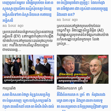
ចេញចូលតែមួយ ដើម្បីលុបបំបាត់ភាព
ចាប់រៀនមុខជំនាញអ្វីខ្លះ ដែលកំពុង
ស្មុគស្មាញលើការស្នើសុំបតភ្ជាប់ចរន្ត
មានទីផ្សារការងារខ្ពស់នាពេលបច្ចុប្បន្ន
អគ្គិសនីទៅកាន់ស្ថានីយសាករថយន្ត
និងអនាគត?
អគ្គិសនី
an hour ago
an hour ago
ស្របពេលនៅក្នុងយុគសម័យដែល
បច្ចេកវិទ្យា និងបញ្ញាសិប្បនិម្មិត (AI)
ស្របពេលដែលនិន្នាការប្រើប្រាស់រថយន្ត
កំពុងផ្លាស់ប្តូរមុខមាត់នៃទីផ្សារការងារយ៉ាង
អគ្គិសនី (EV) នៅកម្ពុជាកំពុងហក់ឡើង
រហ័សសញ្ញាបត្រតែមួយមុខ លែង
យ៉ាងគំហុកនៅមួយរយៈពេលចុងក្រោយ
គ្រប់គ្រ…
នេះ ការវិនិយោគលើស្ថានីយបញ្ចូល
ថាមពលអគ្គ…
ការប្រឆាំង
អ៊ីរ៉ង់ចំអកលោក ត្រាំ
សមាជិកសភាថៃម្នាក់ត្រូវសមត្ថកិច្ច
អ៊ីរ៉ង់ចំអកលោក ត្រាំ ថា កំពុងលេង
ចាប់អូសចេញ ក្រោយស្រែកប្រឆាំង
ល្ខោនការទូត និងច្រានចោលលទ្ធ
វត្តមានមេដឹកនាំយោធាមីយ៉ាន់ម៉ាដល់
ភាពសម្រេចបានកិច្ចព្រមព្រៀងជាមួយ