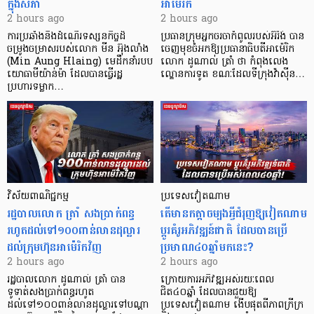
ក្នុងសភា
អាម៉េរិក
2 hours ago
2 hours ago
ការប្រឆាំងនឹងដំណើរទស្សនកិច្ចដ៏
ប្រធានក្រុមអ្នកចរចាកំពូលរបស់អ៊ីរ៉ង់ បាន
ចម្រូងចម្រាសរបស់លោក មីន អ៊ុងលាំង
ចេញមុខចំអកឱ្យប្រធានាធិបតីអាម៉េរិក
(Min Aung Hlaing) មេដឹកនាំរបប
លោក ដូណាល់ ត្រាំ ថា កំពុងលេង
យោធាមីយ៉ាន់ម៉ា ដែលបានធ្វើរដ្ឋ
ល្ខោនការទូត ខណៈដែលទីក្រុងវ៉ាស៊ីន…
ប្រហារទម្លាក…
វិស័យ​ពាណិជ្ជកម្ម
ប្រទេសវៀតណាម
រដ្ឋបាលលោក ត្រាំ សងប្រាក់ពន្ធ
តើមានកត្តាចម្បងអ្វីជំរុញឱ្យវៀតណាម
រហូតដល់ទៅ១០០ពាន់លានដុល្លារ
ប្តូរគំរូអភិវឌ្ឍន៍ជាតិ ដែលបានប្រើ
ដល់ក្រុមហ៊ុនអាម៉េរិកវិញ
ប្រមាណ៤០ឆ្នាំមកនេះ?
2 hours ago
2 hours ago
រដ្ឋបាលលោក ដូណាល់ ត្រាំ បាន​
ក្រោយការអភិវឌ្ឍអស់រយៈពេល
ទូទាត់សងប្រាក់ពន្ធរហូត
ជិត៤០ឆ្នាំ ដែលបានជួយឱ្យ​
ដល់ទៅ១០០ពាន់លានដុល្លារទៅបណ្ដា
ប្រទេសវៀតណាម ងើប​ផុតពីភាពក្រីក្រ