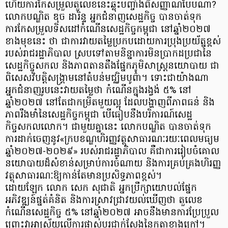
ហើយការកែសម្រួលតួលេខនេះឆ្លុះបញ្ចាំងពីសញ្ញាណបែបណា?
លោកបណ្ឌិត ឌុច ដារិន្ទ អ្នកជំនាញសេដ្ឋកិច្ច បានចាត់ទុក
ការកែសម្រួលទិសដៅកំណើនសេដ្ឋកិច្ចកម្ពុជា នៅឆ្នាំ២០២៧
ខាងមុខនេះ ថា ជាការវាយតម្លៃប្រកបដោយការប្រុងប្រយ័ត្នខ្ពស់
របស់រាជរដ្ឋាភិបាល ស្របទៅតាមនិន្នាការមិនប្រាកដប្រជានៃ
សេដ្ឋកិច្ចសកល និងភាពតានតឹងផ្នែកភូមិសាស្ត្រនយោបាយ ជា
ពិសេសវិបត្តិសង្គ្រាមនៅតំបន់មជ្ឈិមបូព៌ា។ ទោះជាយ៉ាងណា
អ្នកជំនាញរូបនេះវាយតម្លៃថា កំណើនក្នុងរង្វង់ ៥% នៅ
ឆ្នាំ២០២៧ នៅតែជាកម្រិតមួយល្អ ដែលបង្ហាញពីភាពធន់ និង
ភាពរឹងមាំនៃសេដ្ឋកិច្ចកម្ពុជា បើធៀបនឹងបរិការណ៍សេដ្ឋ
កិច្ចសកលលោក។ ជាមួយគ្នានេះ លោកបណ្ឌិត បានចាត់ទុក
ការដាក់ចេញនូវ«ក្របខណ្ឌហិរញ្ញវត្ថុសាធារណៈរយៈពេលមធ្យម
ឆ្នាំ២០២៧-២០២៩» របស់រាជរដ្ឋាភិបាល គឺជាការរៀបចំគោល
នយោបាយដ៏សំខាន់សម្រាប់ការចំណាយ និងការគ្រប់គ្រងហិរញ្ញ
វត្ថុសាធារណៈឱ្យកាន់តែមានប្រសិទ្ធភាពខ្ពស់។
ដោយឡែក លោក សេក សុជាតិ អ្នកប្រឹក្សាយោបល់ផ្នែក
អភិវឌ្ឍន៍ផ្នត់គំនិត និងការស្រាវជ្រាវយល់ឃើញថា តួលេខ
កំណើនសេដ្ឋកិច្ច ៥% នៅឆ្នាំ២០២៧ អាចនឹងមានការប្រែប្រួល
ព្រោះវាអាស្រ័យលើការផ្លាស់ប្តូរជាក់ស្តែងនៃកត្តាខាងក្រៅ។