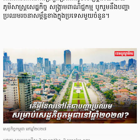
ភូមិសាស្ត្រសេដ្ឋកិច្ច សង្គ្រាមពាណិជ្ជកម្ម បូករួមនឹងបញ្ហា
ប្រឈមរចនាសម្ព័ន្ធខាងក្នុងប្រទេសមួយចំនួន។
សេដ្ឋកិច្ចកម្ពុជា នៅឆ្នាំ២០២៧