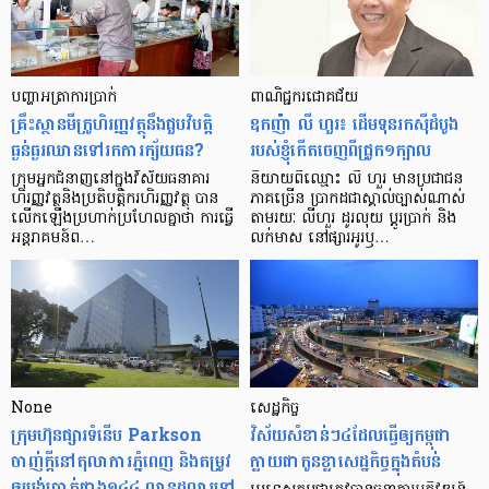
បញ្ហា​អត្រា​ការប្រាក់
ពាណិជ្ជករជោគជ័យ
គ្រឹះស្ថាន​មីក្រូ​ហិរញ្ញវត្ថុ​នឹង​ជួប​វិបត្តិ​
ឧកញ៉ា លី ហួរ៖ ដើមទុនរកស៊ីដំបូង
ធ្ងន់ធ្ងរ​ឈាន​ទៅ​រក​ការ​ក្ស័យធន?
របស់ខ្ញុំកើតចេញពីជ្រូក១ក្បាល
ក្រុម​អ្នក​ជំនាញ​នៅ​ក្នុង​វិស័យ​ធនាគារ
និយាយ​ពី​ឈ្មោះ លី ហួរ មាន​ប្រជាជន​
ហិរញ្ញវត្ថុ​និង​ប្រតិបត្តិករ​ហិរញ្ញ​វត្ថុ បាន​​
ភាគ​ច្រើន ប្រាកដ​ជា​ស្គាល់​ច្បាស់​ណាស់
លើក​ឡើង​ប្រហាក់​ប្រហែល​គ្នា​ថា ការ​ធ្វើ​
តាមរយៈ លីហួរ ដូរ​លុយ ប្តូរ​បា្រក់ និង​
អន្តរាគមន៍​ព…
លក់​មាស នៅ​ផ្សារ​អូរ​ឫ…
None
សេដ្ឋកិច្ច​
ក្រុមហ៊ុនផ្សារទំនើប Parkson
វិស័យ​សំខាន់ៗ​៤​ដែល​ធ្វើ​ឲ្យ​កម្ពុជា​
ចាញ់ក្ដីនៅតុលាការភ្នំពេញ និងតម្រូវ
ក្លាយ​ជា​កូន​ខ្លា​សេដ្ឋកិច្ច​ក្នុង​តំបន់
ឲ្យបង់ប្រាក់ជាង១៤៤ លានដុល្លារទៅ