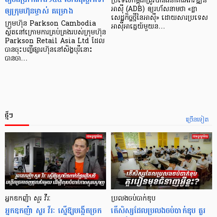
ប្រទេស​កម្ពុជា​ត្រូវ​បាន​ធនាគារ​អភិវឌ្ឍន៍​
ឲ្យក្រុមហ៊ុនម្ចាស់ គម្រោង
អាស៊ី (ADB) ឲ្យ​រហ័ស​នាមថា «ខ្លា​
សេដ្ឋកិច្ច​ថ្មី​នៃ​អាស៊ី» ដោយសារ​ប្រទេស​
ក្រុមហ៊ុន Parkson Cambodia
អាស៊ី​អាគ្នេយ៍​មួយ​ន…
ស្ថិតនៅក្រោមការគ្រប់គ្រងរបស់ក្រុមហ៊ុន
Parkson Retail Asia Ltd ដែល
បានចុះបញ្ចីផ្សារហ៊ុននៅសិង្ហបុរីនោះ
បានចា…
ថ្មីៗ
ច្រើនទៀត
អ្នកឧកញ៉ា សួរ វីរៈ
ប្រលងចប់បាក់ឌុប
អ្នកឧកញ៉ា សួរ វីរៈ ស្នើឱ្យបង្កើតច្រក
តើសិស្សដែលប្រលងចប់បាក់ឌុប គួរ