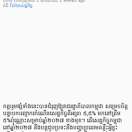
ដោយ
​ ខេមបូណូមីស
2 months, 2 weeks ago
អំពី
វិស័យសេដ្ឋកិច្ច
កត្តារួមផ្សំទាំងនេះបានជំរុញឱ្យរាជរដ្ឋាភិបាលកម្ពុជា សម្រេចចិត្ត
បន្ទាបការព្យាករកំណើនសេដ្ឋកិច្ចពីអត្រា ៥,៥% មកនៅត្រឹម
៥%ប៉ុណ្ណោះសម្រាប់ឆ្នាំ២០២៧ ខាងមុខ។ តើសេដ្ឋកិច្ចកម្ពុជា
នៅឆ្នាំ២០២៧ នឹងបន្តជួបប្រទះនឹងបញ្ហាប្រឈមគន្លឹះអ្វីខ្លះ