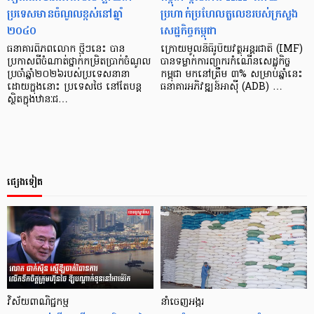
ប្រទេសមានចំណូលខ្ពស់នៅឆ្នាំ
ប្រហាក់ប្រហែល​តួ​លេខរបស់ក្រសួង
២០៤០
សេដ្ឋកិច្ចកម្ពុជា
ធនាគារពិភពលោក ថ្មីៗនេះ បាន
ក្រោយមូលនិធិរូបិយវត្ថុអន្តរជាតិ (IMF)
ប្រកាសពីចំណាត់ថ្នាក់កម្រិតប្រាក់ចំណូល
បានទម្លាក់ការព្យាករកំណើនសេដ្ឋកិច្ច
ប្រចាំឆ្នាំ២០២៦របស់ប្រទេសនានា
កម្ពុជា មកនៅត្រឹម ៣% សម្រាប់ឆ្នាំនេះ
ដោយក្នុងនោះ ប្រទេសថៃ នៅតែបន្ត
ធនាគារអភិវឌ្ឍន៍អាស៊ី (ADB) …
ស្ថិតក្នុងឋានៈជ…
ផ្សេងទៀត
វិស័យពាណិជ្ជកម្ម
នាំចេញអង្ករ