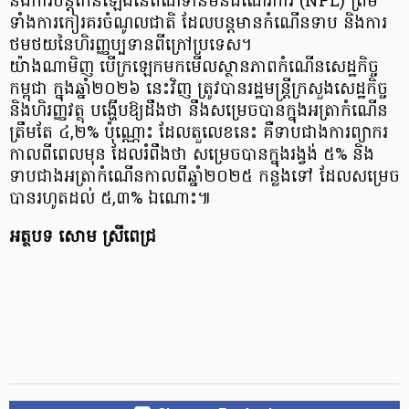
និងការបន្តកើនឡើងនៃឥណទានមិនដំណើរការ (NPL) ព្រម
ទាំងការកៀរគរចំណូលជាតិ ដែលបន្តមានកំណើនទាប និងការ
ថមថយនៃហិរញ្ញប្បទានពីក្រៅប្រទេស។
យ៉ាងណាមិញ បើក្រឡេកមកមើលស្ថានភាពកំណើនសេដ្ឋកិច្ច
កម្ពុជា ក្នុងឆ្នាំ២០២៦ នេះវិញ ត្រូវបានរដ្ឋមន្ត្រីក្រសួងសេដ្ឋកិច្ច
និងហិរញ្ញវត្ថុ បង្ហើបឱ្យដឹងថា នឹងសម្រេចបានក្នុងអត្រាកំណើន
ត្រឹមតែ ៤,២% ប៉ុណ្ណោះ ដែលតួលេខនេះ គឺទាបជាងការព្យាករ
កាលពីពេលមុន ដែលរំពឹងថា សម្រេចបានក្នុងរង្វង់ ៥% និង
ទាបជាងអត្រាកំណើនកាលពីឆ្នាំ២០២៥ កន្លងទៅ ដែលសម្រេច
បានរហូតដល់ ៥,៣% ឯណោះ៕
អត្ថបទ សោម ស្រីពេជ្រ