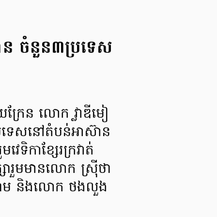
៊ាន ចំនួន៣ប្រទេស
ុយក្រែន លោក វ្លាឌីមៀ
ាំប្រទេសនៅតំបន់អាស៊ាន
វេទិកាខ្សែរក្រវាត់
សារួមមានលោក ស្រ៊ីថា
វៀតណាម និងលោក ថងលួង