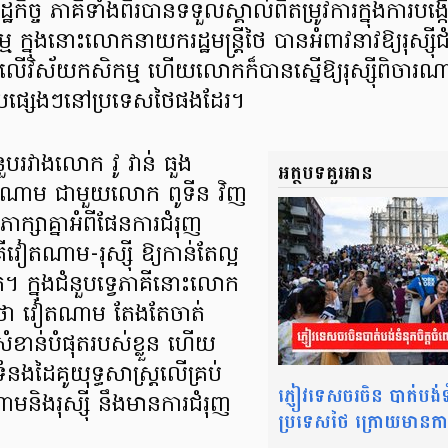
ឋកិច្ច ភាគីទាំងពីរបានទទួលស្គាល់ពីតម្រូវការក្នុងការបង
ម ក្នុងនោះលោកនាយករដ្ឋមន្ត្រីថៃ បានអំពាវនាវឱ្យរុស្ស៊ី
ម្មលើវិស័យកសិកម្ម ហើយលោកក៏បានស្នើឱ្យរុស្ស៊ីពិចារណ
យផ្សេងៗនៅប្រទេសថៃផងដែរ។
ួបរវាងលោក វូ វាន់ ធួង
អត្ថបទគួរអាន
ៀតណាម ជាមួយលោក ពូទីន វិញ
ភាក្សាគ្នាអំពីផែនការជំរុញ
គីវៀតណាម-រុស្ស៊ី ឱ្យកាន់តែល្អ
។ ក្នុងជំនួបទ្វេភាគីនោះលោក
ថា វៀតណាម តែងតែចាត់
ដ៏សំខាន់បំផុតរបស់ខ្លួន ហើយ
ំនងដៃគូយុទ្ធសាស្ត្រលើគ្រប់
ភ្ញៀវទេសចរចិន បាត់បង់ទ
និងរុស្ស៊ី នឹងមានការជំរុញ
ប្រទេសថៃ ក្រោយមានកា