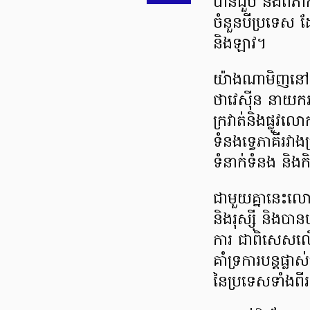
បានជួប និងពិភាក
ចំនួនបីប្រទេស
និងឡាវ។
យ៉ាងណាមិញនៅក្ន
ថាវេស៊ីន នាយករដ្
ក្រវាត់និងផ្លូវល
ទំនងទ្វេភាគីរវា
ទំនាក់ទំនង និងក
ជាមួយគ្នានេះលោក
និងរុស្ស៊ី និងបាន
ការ ជាពិសេសលើ
គាំទ្រការបន្តផ្ល
នៃប្រទេសទាំងពី