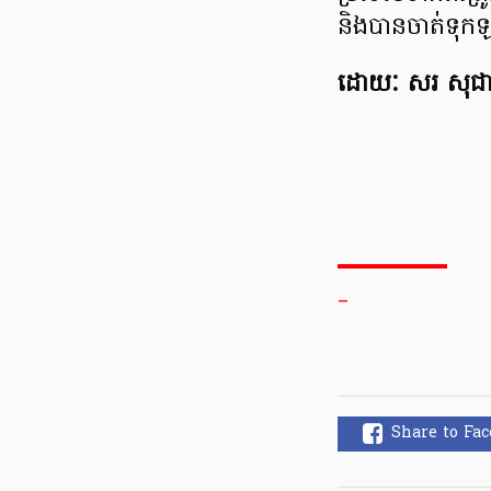
និងបានចាត់ទុកឡាវ
ដោយៈ សរ សុជា
_
Share to Fa