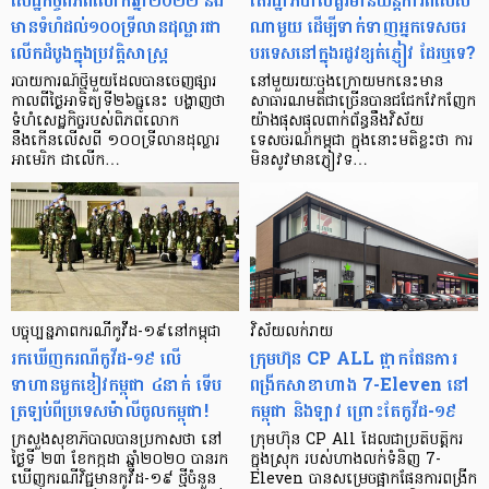
សេដ្ឋកិច្ចពិភពលោកឆ្នាំ២០២២ នឹង
តើរដ្ឋាភិបាលគួរមានយន្តការពិសេស
មានទំហំដល់១០០ទ្រីលានដុល្លារជា
ណាមួយ ដើម្បីទាក់ទាញអ្នកទេសចរ
លើកដំបូងក្នុងប្រវត្តិសាស្ត្រ
បរទេសនៅក្នុងរដូវខ្សត់ភ្ញៀវ ដែរឬទេ?
របាយការណ៍ថ្មីមួយដែលបានចេញផ្សារ
នៅមួយរយៈចុងក្រោយមកនេះមាន
កាលពីថ្ងៃអាទិត្យទី២៦ធ្នូនេះ បង្ហាញថា
សាធារណមតិជាច្រើនបានជជែកវែកញែក
ទំហំសេដ្ឋកិច្ចរបស់ពិភពលោក
យ៉ាងផុសផុលពាក់ព័ន្ធនឹងវិស័យ
នឹងកើនលើសពី ១០០ទ្រីលានដុល្លារ
ទេសចរណ៍កម្ពុជា ក្នុងនោះមតិខ្លះថា ការ
អាមេរិក ជាលើក…
មិនសូវមានភ្ញៀវទ…
បច្ចុប្បន្នភាព​ករណីកូវីដ-១៩នៅកម្ពុជា
វិស័យលក់រាយ
រកឃើញករណីកូវីដ-១៩ លើ
ក្រុមហ៊ុន CP ALL ផ្អាកផែនការ
ទាហានមួកខៀវកម្ពុជា ៤នាក់ ទើប
ពង្រីកសាខាហាង 7-Eleven នៅ
ត្រឡប់ពីប្រទេសម៉ាលីចូលកម្ពុជា!
កម្ពុជា និងឡាវ ព្រោះតែកូវីដ-១៩
ក្រសួងសុខាភិបាលបានប្រកាសថា នៅ
ក្រុមហ៊ុន CP All ដែលជាប្រតិបត្តិករ
ថ្ងៃទី ២៣ ខែកក្កដា ឆ្នាំ២០២០ បានរក
ក្នុងស្រុក របស់ហាងលក់ទំនិញ 7-
ឃើញករណីវិជ្ជមានកូវីដ-១៩ ថ្មីចំនួន
Eleven បានសម្រេចផ្អាកផែនការពង្រីក