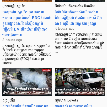
អ្នកឧកញ៉ា សួរ វីរៈ
មីយ៉ាន់ម៉ាបដិសេធសំណើអាស៊ាន
អ្នកឧកញ៉ា សួរ វីរៈ​ ច្រានចោល
មីយ៉ាន់ម៉ាបដិសេធសំណើអាស៊ាន
ការចោទប្រកាន់របស់ EDC ដែលថា
ដែលស្នើឱ្យដោះលែងលោកស្រី អ៊ុង
ខ្លួនបង្ហោះសាររិះគន់រឿងតភ្ជាប់
សាន ស៊ូជី ដោយគ្មានលក្ខខណ្ឌ
អគ្គិសនី EV យឺតយ៉ាវ ដើម្បីតោង
4 hours ago
ប្រជាប្រិយភាព
រដ្ឋាភិបាលយោធាមីយ៉ាន់ម៉ាដឹកនាំដោយ
លោក មីន អ៊ុងឡាំង បានបដិសេធ
3 hours ago
ចំពោះការអំពាវនាវជាថ្មីរបស់អាស៊ាន ក្នុង
អ្នកឧកញ៉ា សួរ វីរៈ អគ្គនាយកក្រុមហ៊ុន
ការដោះលែងមេដឹកនាំស៊ីវិលលោកស្រី
វិរៈប៊ុនថាំ អេចប្រេស បានចេញមុខ
…
បដិសេធយ៉ាងចំពោះការលើកឡើងរបស់
អគ្គិសនីកម្ពុជា (EDC) ដែលថា រូប
លោកច…
ព្យុះដូហ្វីន
ក្រុមហ៊ុន Toyota
ព្យុះដូហ្វីនបង្ខំឱ្យចិនជម្លៀសប្រជាជន
ឥណ្ឌូនេស៊ី ចេញមុខទាក់ម៉ូយ