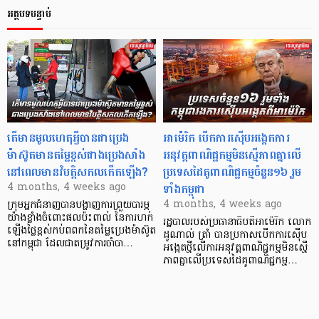
អត្ថបទបន្ទាប់
តើមានមូលហេតុអ្វីបានជាប្រេង
អាម៉េរិក បើកការស៊ើបអង្កេតការ
ម៉ាស៊ូតមានតម្លៃខ្ពស់ជាងប្រេងសាំង
អនុវត្តពាណិជ្ជកម្មមិនស្មើភាពគ្នាលើ
នៅពេលមានវិបត្តិសកលកើតឡើង?
ប្រទេសដៃគូពាណិជ្ជកម្មចំនួន១៦ រួម
ទាំងកម្ពុជា
4 months, 4 weeks ago
4 months, 4 weeks ago
ក្រុមអ្នកជំនាញបានបង្ហាញការព្រួយបារម្ភ
យ៉ាងខ្លាំងចំពោះផលប៉ះពាល់ នៃការហក់
រដ្ឋបាលរបស់ប្រធានាធិបតីអាម៉េរិក លោក
ឡើងថ្លៃខ្ពស់កប់ពពកនៃតម្លៃប្រេងម៉ាស៊ូត
ដូណាល់ ត្រាំ បានប្រកាសបើកការស៊ើប
នៅកម្ពុជា ដែលជាតម្រូវការចាំបា…
អង្កេតថ្មីលើការអនុវត្តពាណិជ្ជកម្មមិនស្មើ
ភាពគ្នាលើប្រទេសដៃគូពាណិជ្ជកម្ម…