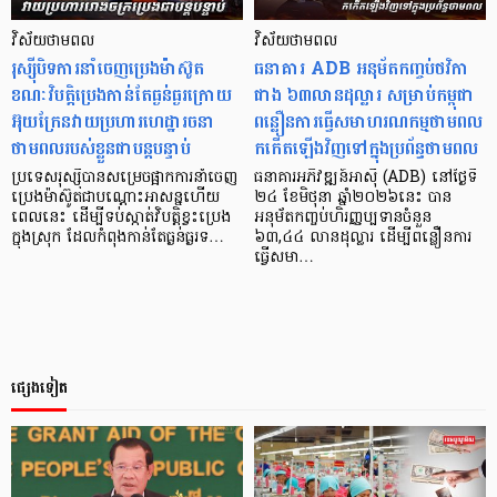
វិស័យថាមពល
វិស័យថាមពល
រុស្ស៊ីបិទការនាំចេញប្រេងម៉ាស៊ូត
ធនាគារ ADB អនុម័តកញ្ចប់ថវិកា
ខណៈវិបត្តិប្រេងកាន់តែធ្ងន់ធ្ងរក្រោយ
ជាង ៦៣លានដុល្លារ សម្រាប់កម្ពុជា
អ៊ុយក្រែនវាយប្រហារហេដ្ឋារចនា
ពន្លឿនការធ្វើ​សមាហរណកម្មថាមពល​
ថាមពលរបស់ខ្លួនជាបន្តបន្ទាប់
កកើតឡើងវិញទៅក្នុងប្រព័ន្ធថាមពល
ប្រទេសរុស្ស៊ីបានសម្រេចផ្អាកការនាំចេញ
ធនាគារអភិវឌ្ឍន៍អាស៊ី (ADB) នៅថ្ងៃទី
ប្រេងម៉ាស៊ូតជាបណ្តោះអាសន្នហើយ
២៤ ខែមិថុនា ឆ្នាំ២០២៦នេះ បាន
ពេល​នេះ ​ដើម្បីទប់ស្កាត់វិបត្តិខ្វះប្រេង
អនុម័តកញ្ចប់​ហិរញ្ញប្បទានចំនួន
ក្នុងស្រុក ដែលកំពុងកាន់តែធ្ងន់ធ្ងរទ…
៦៣,៤៤ លានដុល្លារ ដើម្បីពន្លឿនការ
ធ្វើសមា…
ផ្សេងទៀត