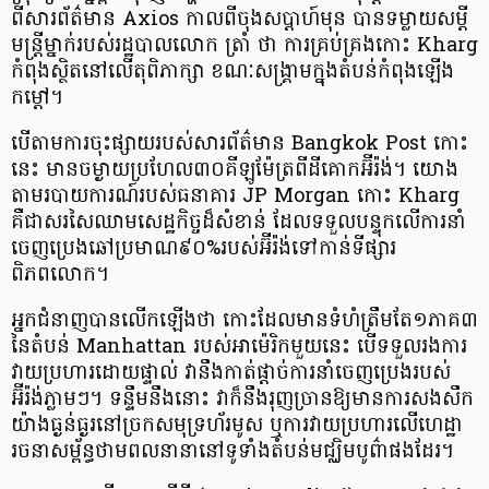
ពីសារព័ត៌មាន Axios កាលពីចុងសប្តាហ៍មុន បានទម្លាយសម្តី
មន្ត្រីម្នាក់របស់រដ្ឋបាលលោក ត្រាំ ថា ការគ្រប់គ្រងកោះ Kharg
កំពុងស្ថិតនៅលើតុពិភាក្សា ខណៈសង្គ្រាមក្នុងតំបន់កំពុងឡើង
កម្ដៅ។
បើតាមការចុះផ្សាយរបស់សារព័ត៌មាន Bangkok Post កោះ
នេះ មានចម្ងាយប្រហែល៣០គីឡូម៉ែត្រពីដីគោកអ៊ីរ៉ង់។ យោង
តាមរបាយការណ៍របស់ធនាគារ JP Morgan កោះ Kharg
គឺជាសរសៃឈាមសេដ្ឋកិច្ចដ៏សំខាន់ ដែលទទួលបន្ទុកលើការនាំ
ចេញប្រេងឆៅប្រមាណ៩០%របស់អ៊ីរ៉ង់ទៅកាន់ទីផ្សារ
ពិភពលោក។
អ្នកជំនាញបានលើកឡើងថា កោះដែលមានទំហំត្រឹមតែ១ភាគ៣
នៃតំបន់ Manhattan របស់អាម៉េរិកមួយនេះ បើទទួលរងការ
វាយប្រហារដោយផ្ទាល់ វានឹងកាត់ផ្តាច់ការនាំចេញប្រេងរបស់
អ៊ីរ៉ង់ភ្លាមៗ។ ទន្ទឹមនឹងនោះ វាក៏នឹងរុញច្រានឱ្យមានការសងសឹក
យ៉ាងធ្ងន់ធ្ងរនៅច្រកសមុទ្រហ័រមូស ឬការវាយប្រហារលើហេដ្ឋា
រចនាសម្ព័ន្ធថាមពលនានានៅទូទាំងតំបន់មជ្ឈិមបូព៌ាផងដែរ។