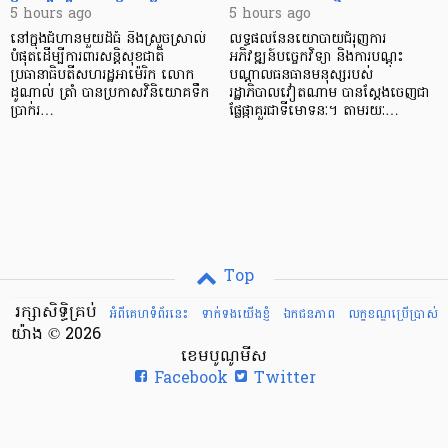
5 hours ago
5 hours ago
នៅក្នុងជំហានមួយដ៏ធំ និងស្រួចស្រាល់
លទ្ធផលនៃនយោបាយជំរុញការ
បំផុតដើម្បីការពារសន្តិសុខជាតិ
អភិវឌ្ឍន៍បច្ចេកវិទ្យា និងការបណ្តុះ
ប្រធានាធិបតីសហរដ្ឋអាម៉េរិក លោក
បណ្តាលធនធានមនុស្សរបស់
ដូណាល់ ត្រាំ បានប្រកាសវិនិយោគទឹក
រដ្ឋាភិបាលវៀតណាម បានស្តែងចេញជា
ប្រាក់រ…
ផ្លែផ្កាគួរជាទីមោទនៈ។ តាមរយៈ…
Top
រក្សាសិទ្ធិគ្រប់
អំពីគេហទំព័រនេះ
ទាក់ទងយើងខ្ញំ
ឯកជនភាព
លក្ខខណ្ឌ​ប្រើ​ប្រាស់
យ៉ាង © 2026
ខេមបូណូមីស
Facebook
Twitter