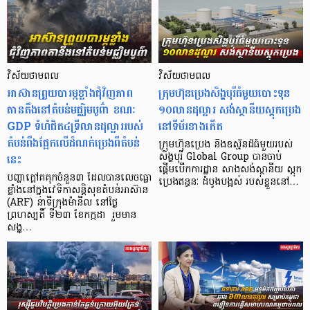
វិស័យថាមពល
វិស័យថាមពល
អាស៊ានព្រួយបារម្ភខ្លាំងជុំវិញភាព
ក្រុមហ៊ុនប្រេងសិង្ហបុរីធំមួយបោះទុន
តានតឹងនៅ​តំបន់មជ្ឈិមបូព៌ា ខណៈ
១០លានដុល្លារ សង់ស្ថានីយស្តុកប្រេង
GDP ទំហំជិត៤ទ្រីលានដុល្លាររបស់
នៅទីម័រខាងកើត
តំបន់ពឹងផ្អែកលើដំណក់ប្រេងពីតំបន់
ក្រុមហ៊ុនប្រេង និងឧស្ម័នដ៏ធំមួយរបស់
នេះ
សិង្ហបុរី Global Group បានចាប់
ផ្តើមបើកការដ្ឋាន សាងសង់ស្ថានីយ ស្តុក
បញ្ហាក្តៅគគុកចំនួន៣ ដែលបានលេចធ្លោ
ប្រេងឥន្ធនៈ ដំបូងបង្អស់ របស់ខ្លួននៅ…
ខ្លាំងនៅក្នុងវេទិកាសន្តិសុខតំបន់អាស៊ាន
(ARF) នាទីក្រុងម៉ានីល នៅថ្ងៃ
ព្រហស្បតិ៍ ទី២៣ ខែកក្កដា រួមមាន
សង្គ្…