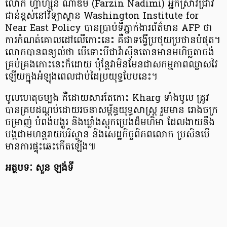
លោក ហ្វាហ្ស៊ីន ណាឌីមី (Farzin Nadimi) អ្នកស្រាវជ្រាវ
ជាន់ខ្ពស់នៅវិទ្យាស្ថាន Washington Institute for
Near East Policy បានប្រាប់ទីភ្នាក់ងារព័ត៌មាន AFP ថា
ការកំណត់គោលដៅលើកោះនេះ គឺជាទង្វើប្រថុយប្រថានបំផុត។
លោកបានពន្យល់ថា បើទោះបីជាវ៉ាស៊ីនតោនមានមហិច្ឆតាចង់
គ្រប់គ្រងកោះនេះក៏ដោយ ប៉ុន្តែវាមិនមែនជាសកម្មភាពឈ្លាសវៃ
ឡើយក្នុងអំឡុងពេលជាប់ដៃប្រយុទ្ធបែបនេះ។
មូលហេតុចម្បង គឺដោយសារតែកោះ Kharg ទាំងមូល ត្រូវ
បានគ្របដណ្តប់ដោយរចនាសម្ព័ន្ធយុទ្ធសាស្ត្រ រួមមាន រោងចក្រ
ចម្រាញ់ បំពង់បង្ហូរ និងឃ្លាំងស្តុកប្រេងដ៏មហិមា ដែលងាយនឹង
បង្កជាមហន្តរាយបរិស្ថាន និងសេដ្ឋកិច្ចពិភពលោក ប្រសិនបើ
មានការផ្ទុះឆេះកើតឡើង៕
អត្ថបទៈ សួន ឡង់ទី​