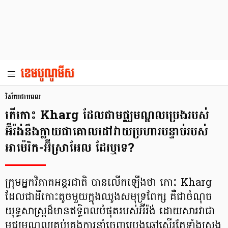
វិស័យថាមពល
តើកោះ Kharg ដែលជាមជ្ឈមណ្ឌលប្រេងរបស់
អ៊ីរ៉ង់នឹងក្លាយជាគោលដៅវាយប្រហារបន្ទាប់របស់
អាម៉េរិក-អ៊ីស្រាអែល ដែរឬទេ?
ក្រុមអ្នកវិភាគអន្តរជាតិ បានលើកឡើងថា កោះ Kharg
ដែលជាដីកោះតូចមួយក្នុងឈូងសមុទ្រពែក្ស គឺជាចំណុច
យុទ្ធសាស្ត្រដ៏មានឥទ្ធិពលបំផុតរបស់អ៊ីរ៉ង់ ដោយសារវាជា
មជ្ឈមណ្ឌលគ្រប់គ្រងការនាំចេញប្រេងឆៅស្ទើរតែទាំងស្រុង