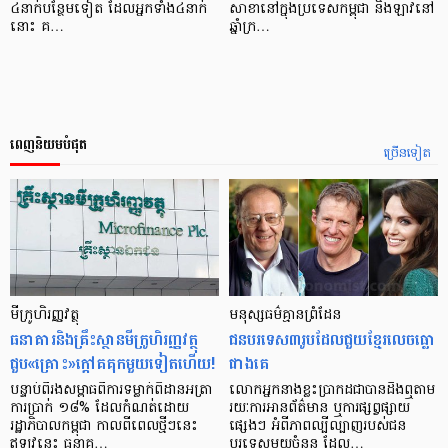
៤នាក់បន្ថែមទៀត ដែលអ្នកទាំង៤នាក់
សាខានៅក្នុងប្រទេសកម្ពុជា និងឡាវនៅ
នោះ គ…
ឆ្នាំក្រ…
ពេញនិយមបំផុត
ច្រើនទៀត
មីក្រូ​ហិរញ្ញវត្ថុ
មនុស្ស​ធម៌​គ្មាន​ព្រំដែន
ធនាគារ​និង​គ្រឹះស្ថាន​មីក្រូ​ហិរញ្ញវត្ថុ​
ជន​បរទេស​៣​រូប​ដែល​ជួយ​ខ្មែរ​លេច​ធ្លោ​
ជួប«គ្រោះ»ក្តៅ​គគុក​មួយ​ទៀត​ហើយ!
ជាង​គេ
បន្ទាប់​ពី​រង​សម្ពាធ​​ពី​ការ​ទម្លាក់​ពិដាន​អត្រា​
លោកអ្នក​នាង​ខ្លះ​ប្រាកដ​ជា​បាន​​ដឹង​ឮ​តាម​
ការ​ប្រាក់ ១៨​% ដែល​កំណត់​ដោយ​
រយៈ​ការ​អាន​ព័ត៌មាន ឬ​ការ​ផ្សព្វផ្សាយ​
រដ្ឋាភិបាល​កម្ពុជា កាល​ពី​ពេល​ថ្មីៗ​នេះ
ផ្សេងៗ អំពី​ភាព​ល្បីល្បាញ​របស់​ជន​
ឥឡូវ​នេះ ធនាគ…
បរទេស​មួយ​ចំនួន ដែល…