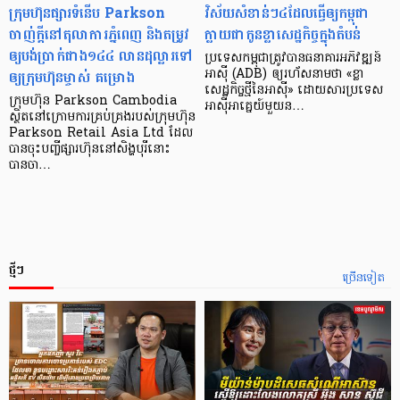
ក្រុមហ៊ុនផ្សារទំនើប Parkson
វិស័យ​សំខាន់ៗ​៤​ដែល​ធ្វើ​ឲ្យ​កម្ពុជា​
ចាញ់ក្ដីនៅតុលាការភ្នំពេញ និងតម្រូវ
ក្លាយ​ជា​កូន​ខ្លា​សេដ្ឋកិច្ច​ក្នុង​តំបន់
ឲ្យបង់ប្រាក់ជាង១៤៤ លានដុល្លារទៅ
ប្រទេស​កម្ពុជា​ត្រូវ​បាន​ធនាគារ​អភិវឌ្ឍន៍​
ឲ្យក្រុមហ៊ុនម្ចាស់ គម្រោង
អាស៊ី (ADB) ឲ្យ​រហ័ស​នាមថា «ខ្លា​
សេដ្ឋកិច្ច​ថ្មី​នៃ​អាស៊ី» ដោយសារ​ប្រទេស​
ក្រុមហ៊ុន Parkson Cambodia
អាស៊ី​អាគ្នេយ៍​មួយ​ន…
ស្ថិតនៅក្រោមការគ្រប់គ្រងរបស់ក្រុមហ៊ុន
Parkson Retail Asia Ltd ដែល
បានចុះបញ្ចីផ្សារហ៊ុននៅសិង្ហបុរីនោះ
បានចា…
ថ្មីៗ
ច្រើនទៀត