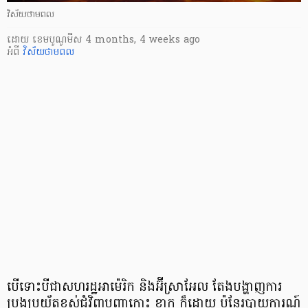
វិស័យថាមពល
ដោយ
​ ខេមបូណូមីស
4 months, 4 weeks ago
អំពី
វិស័យថាមពល
បើទោះបីជាសហរដ្ឋអាម៉េរិក និងអ៊ីស្រាអែល តែងបង្ហាញការ
ប្រុងប្រយ័ត្នខ្ពស់ជុំវិញបញ្ហាកោះ ខាក ក៏ដោយ ប៉ុន្តែរបាយការណ៍