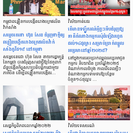
កម្ពុជាពន្លឿនការបង្កើតរោងចក្រផលិត
វិស័យកាត់ដេរ
វ៉ាក់សាំង
តើមានទឡ្ហីករណ៍អ្វីខ្លះទើបជំរុញឱ្យ
សម្ដេចតេជោ ហ៊ុន សែន ជំរុញជាថ្មីឲ្យ
ភាគីតំណាងកម្មករសុំដំឡើងរហូត
ពន្លឿនបង្កើតរោងចក្រផលិតវ៉ាក់
ដល់១៤ដុល្លារ សម្រាប់ប្រាក់ឈ្នួល
សាំងកូវីដ១៩ នៅកម្ពុជា
អប្បរមានៅឆ្នាំ២០២៥?
សម្តេចតេជោ ហ៊ុន សែន នាយករដ្ឋមន្ត្រី
នៅក្នុងការចរចាប្រាក់ឈ្នួលអប្បរមាជូន
នៃកម្ពុជា បានជំរុញសារជាថ្មីឱ្យដៃគូពាក់
កម្មករ និយោជិត ប្រចាំឆ្នាំ២០២៥
ព័ន្ធបង្កើនកិច្ចសហប្រតិបត្តិការជាមួយ
ដំណាក់កាលដំបូង កាលពីពេលថ្មីៗ
ភាគីចិន ដើម្បីពន្លឿនការបង្កើតរ…
តំណាងកម្មករទាមទារឱ្យបន្ថែម
ចំនួន១៤ដុល្លារ …
សេដ្ឋកិច្ចពិភពលោកឆ្នាំ២០២២​
វិស័យទេសចរណ៍