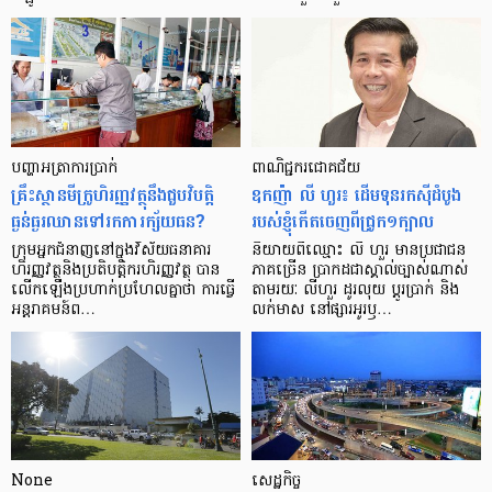
បញ្ហា​អត្រា​ការប្រាក់
ពាណិជ្ជករជោគជ័យ
គ្រឹះស្ថាន​មីក្រូ​ហិរញ្ញវត្ថុ​នឹង​ជួប​វិបត្តិ​
ឧកញ៉ា លី ហួរ៖ ដើមទុនរកស៊ីដំបូង
ធ្ងន់ធ្ងរ​ឈាន​ទៅ​រក​ការ​ក្ស័យធន?
របស់ខ្ញុំកើតចេញពីជ្រូក១ក្បាល
ក្រុម​អ្នក​ជំនាញ​នៅ​ក្នុង​វិស័យ​ធនាគារ
និយាយ​ពី​ឈ្មោះ លី ហួរ មាន​ប្រជាជន​
ហិរញ្ញវត្ថុ​និង​ប្រតិបត្តិករ​ហិរញ្ញ​វត្ថុ បាន​​
ភាគ​ច្រើន ប្រាកដ​ជា​ស្គាល់​ច្បាស់​ណាស់
លើក​ឡើង​ប្រហាក់​ប្រហែល​គ្នា​ថា ការ​ធ្វើ​
តាមរយៈ លីហួរ ដូរ​លុយ ប្តូរ​បា្រក់ និង​
អន្តរាគមន៍​ព…
លក់​មាស នៅ​ផ្សារ​អូរ​ឫ…
None
សេដ្ឋកិច្ច​