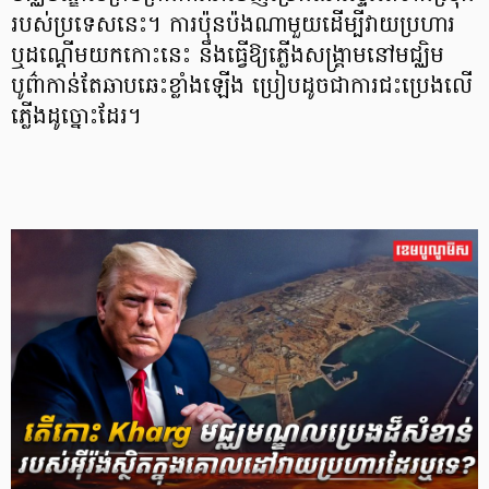
របស់ប្រទេសនេះ។ ការប៉ុនប៉ងណាមួយដើម្បីវាយប្រហារ
ឬដណ្តើមយកកោះនេះ នឹងធ្វើឱ្យភ្លើងសង្គ្រាមនៅមជ្ឈិម
បូព៌ាកាន់តែឆាបឆេះខ្លាំងឡើង ប្រៀបដូចជាការជះប្រេងលើ
ភ្លើងដូច្នោះដែរ។