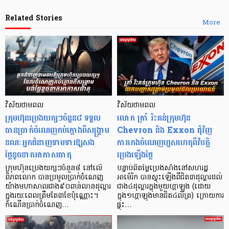
Related Stories
More
វិស័យថាមពល
វិស័យថាមពល
ក្រុមហ៊ុនប្រេងយក្សៗចំនួន៨ ទទួល
លោក ត្រាំ រិះគន់ក្រុមហ៊ុន
បានប្រាក់ចំណេញកប់ក្តោងពីសង្គ្រាម
Chevron និង Exxon ជុំវិញ
ខណៈអ្នកជំនាញទាមទារឱ្យសង
ការកេងចំណេញហួសហេតុពីវិបត្តិ
ថ្លៃខូចខាតអាកាសធាតុ
ប្រេងឡើងថ្លៃ
ក្រុមហ៊ុនប្រេងយក្សៗចំនួន៨ នៅលើ
បន្ទាប់ពីតម្លៃប្រេងសាំងនៅសហរដ្ឋ
ពិភពលោក បានប្រមូលប្រាក់ចំណេញ
អាម៉េរិក បានស្ទុះឡើងពីជិត៣ដុល្លារដល់
យ៉ាងមហាសាលជាង៩០ពាន់លានដុល្លារ
ជាង៤ដុល្លារក្នុងមួយហ្គាឡុង (ដោយ
ក្នុងរយៈពេលត្រឹមតែ៣ខែប៉ុណ្ណោះ។
ក្នុង១ហ្គាឡុងមានជិត៤លីត្រ) ក្រោយការ
កំណើនប្រាក់ចំណេញ…
ផ្ទុះ…