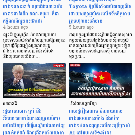
ជាង១លាននាក់ លុបជើងហោះហើរ
Toyota ឱ្យរើទីតាំងផលិតចេញពីថៃ
ជាង១ពាន់ជើង ខណៈកម្ពុជា ក៏រង
ដោយសន្យាផ្តល់ការលើកទឹកចិត្តតាម
ឥទ្ធិពលពីព្យុះនេះផងដែរ
ក្រុមហ៊ុននេះចង់បាន
4 hours ago
5 hours ago
ព្យុះទីហ្វុងដូហ្វីន កំពុងវាយប្រហារ
ការប្រកួតប្រជែងដណ្តើមឥទ្ធិពលឧស្សាហ
ប្រទេសចិនយ៉ាងដំណំបណ្តាលឱ្យអាជ្ញាធរ
កម្មយានយន្តនៅក្នុងតំបន់អាស៊ីអាគ្នេយ៍
ត្រូវបង្ខំចិត្តជម្លៀសប្រជាពលរដ្ឋ
បានឈានដល់កម្រិតក្ដៅគគុកមួយទៀត
ជាង១លាននាក់ចេញពីផ្ទះសំបែង
បន្ទាប់ពីប្រទេសឥណ្ឌូនេស៊ី បានចេញ
និងលុបចោលជើងហ…
មុខប្រជ…
ធនធានរ៉ែ
​​​​​​​​​​​​​​​​​​​​​​​​​​​​​ វិស័យបច្ចេកវិទ្យា
​រដ្ឋបាលលោក ត្រាំ នឹង​
ពលរដ្ឋវៀតណាម ​ចំណាយពេល
វិនិយោគ៣ពាន់លានដុល្លារលើការ
ជាង៧០០លានម៉ោង និងថវិកា
ផលិតរ៉ែកម្រ ដើម្បីដណ្តើមអំណាចខ្សែ
ជាង១៤លានដុល្លារលើការប្រើប្រាស់
ច្រវាក់ផ្គត់ផ្គង់ និងពង្រឹងកម្លាំងយោធា
AI នៅឆមាសទី១ឆ្នាំនេះ