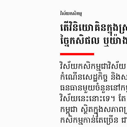
វិស័យកសិកម្ម
តើវិនិយោគិនក្នុ
ច្នៃកសិផល ឬយ៉ា
វិស័យកសិកម្មជាវិស័យដ
កំណើនសេដ្ឋកិច្ច និងស
ធនធានមួយចំនួននៅកម្ព
វិស័យនេះនោះទេ។ តែ
កម្ពុជា ស្ថិតក្នុងសភ
កសិកម្មកាន់តែច្រើន