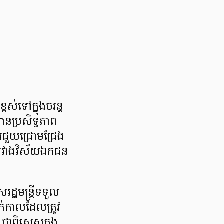
ពស់ទៅក្នុងចរន្ត
មានប្រសិទ្ធភាព
ារជួយជ្រោមជ្រែង
ភាពរវាងវិស័យឯកជន
ដ្ឋមន្ត្រីទទួល
ក់កាលដែលត្រូវ
 ជាពិសេសក្នុង