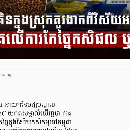
eks ago
ផល នាយកនៃមជ្ឈមណ្ឌល
បាយកត់សម្គាល់ឃើញថា ការ
្នៃក្នុងវិស័យកសិកម្មនៅកម្ពុជា