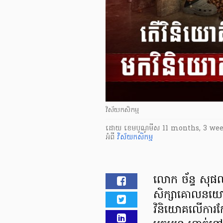
វិស័យកសិកម្ម
ដោយ
​ ខេមបូណូមីស
11 months, 3 we
អំពី
វិស័យកសិកម្ម
លោក ច័ន្ទ សុ
សិក្សាគោលនយោ
វិនិយោគលើការកែច