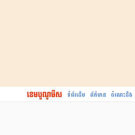
ទំព័រដើម
ព័ត៌មាន
ចំណេះដឹង