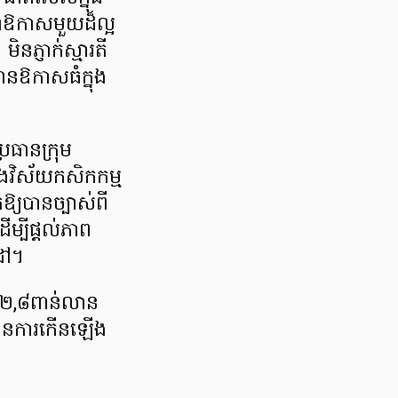
ជាឱកាសមួយដ៏ល្អ
ិនភ្ញាក់ស្មារតី
នឱកាសធំក្នុង
្រធានក្រុម
ុងវិស័យកសិកកម្ម
់ឱ្យបានច្បាស់ពី
្បីផ្តល់ភាព
ដៅ។
ាង២,៨ពាន់លាន
មានការកើនឡើង