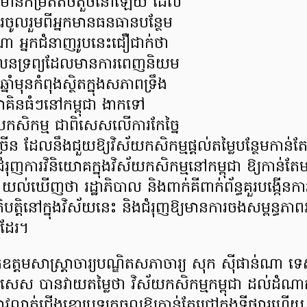
ក់នៅមានកម្រិតតិចតួចនៅឡើយ ដែល
រចូលរួមពីអ្នកមានធនធានបន្ថែម
 អ្នកជំនាញរូបនេះជឿជាក់ថា
ចលនទ្រព្យដែលមានការពេញនិយម
នឆ្នាំមុនកំពុងស្ថិតក្នុងសភាពទ្រឹង
យោគិនធំៗនៅកម្ពុជា ងាកទៅ
ស័យកសិកម្ម ជាពិសេសលើការកែច្នៃ
ន ដែលនឹងជួយឱ្យវិស័យកសិកម្មផ្តល់តម្លៃបន្ថែមកាន់តែខ្
បីជំរុញការវិនិយោគក្នុងវិស័យកសិកម្មនៅកម្ពុជា ឱ្យកាន់តែ
 យល់ឃើញថា រដ្ឋាភិបាល និងពាក់គីពាក់ព័ន្ធគួរបង្កើនក
រតិបត្តិនៅក្នុងវិស័យនេះ និងជំរុញឱ្យមានការចងសម្ពន្ធ
ដែរ។
ឧត្តមសាស្ត្រាចារ្យបណ្ឌិតសភាចារ្យ សុក ស៊ីផាន់ណា ទេសរ
ពិសេស បានវាយតម្លៃថា វិស័យកសិកម្មកម្ពុជា ដល់ដំណា
ាវលាត់ជើងខោប្រឡូកចូលឱ្យកាន់តែជ្រៅក្នុងទីផ្សារហើយ