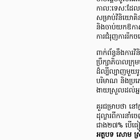
កាលៈទេសៈដែលកម្
សម្រាប់វិនិយោគិន
និងចាប់យកឱកាស
ការជំរុញការរីកច
ពាក់ព័ន្ធនឹងការ
ប្រឹក្សាភិបាលក្
ដ៏ល្បីល្បាញមួយរូ
បរិមាណ និងប្រ
ងាយស្រួលដល់អ្
គួរជម្រាបថា នៅ
ដុល្លារពីការន
ជាង២៧% បើធៀបន
អត្ថបទ សោម ស្រ