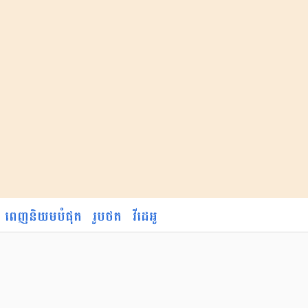
ពេញនិយមបំផុត
រូបថត
វីដេអូ