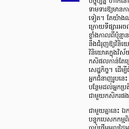
បច្ចុប្បន្ន ហា
ទាមទារឱ្យមានកា
ទៀត។ តែយ៉ាងណា
ក្រោយទីផ្សារអ
ខ្លាំងកាលពីប៉ុន្មា
នឹងជំរុញឱ្យវិនិ
វិនិយោគក្នុងវិ
កសិផលកាន់តែច្រើ
សេដ្ឋកិច្ច។ ដើម្
អ្នកជំនាញរូបនេះ
បន្ថែមដល់អ្នកប្
ជាមួយកសិករផង
ជាមួយគ្នានេះ ឯក
បន្ទុកបេសកកម្ម
ចាប់ផ្តើមមូលដៃអ