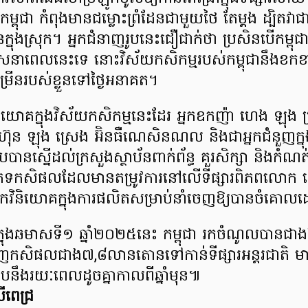
ពុជា កំពុងមានជម្លោះព្រំដែនជាមួយថៃ តែម្តង ដ្បិតវា
ក្នុងស្រុក។ អ្នកជំនាញរូបនេះជឿជាក់ថា ប្រសិនបើកម្ពុជា ម
នាពេលនេះទេ នោះវិស័យកសិកម្មរបស់កម្ពុជានឹងខកខា
ម្រើនរបស់ខ្លួនទៅថ្ងៃអនាគត។
វិនិយោគក្នុងវិស័យកសិកម្មនេះដែរ អ្នកឧកញ៉ា ហេង ឡុង ប
រុមហ៊ុន ឡុង ស្រេង អ៊ិនធឺណេសិនណល និងជាអ្នកជំនួញក្ន
បបានស្នើដល់ក្រសួងស្ថាប័នពាក់ព័ន្ធ គួរសិក្សា និងកំណត
ភេទកសិផលដែលមានតម្រូវការនៅលើទីផ្សារពិភពលោក ដើម
នកវិនិយោគក្នុងការផលិតសម្រាប់នាំចេញឱ្យបានចំគោល
ក្នុងឆមាសទី១ ឆ្នាំ២០២៥នេះ កម្ពុជា រកចំណូលបានជ
ាំចេញកសិផលជាង៧,៨លានតោនទៅកាន់ទីផ្សារអន្តរជាតិ 
ឹងរយៈពេលដូចគ្នាកាលពីឆ្នាំមុន៕
ីពេជ្រ