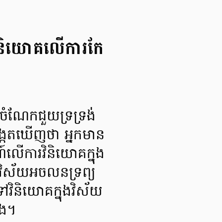
កវិនិយោគលើការកែ
មចំណែកជួយទ្រទ្រង់
សង្កេតឃើញថា អ្នកមាន
៍លើការវិនិយោគក្នុង
វិស័យអចលនទ្រព្យ
ៅវិនិយោគក្នុងវិស័យ
តង។