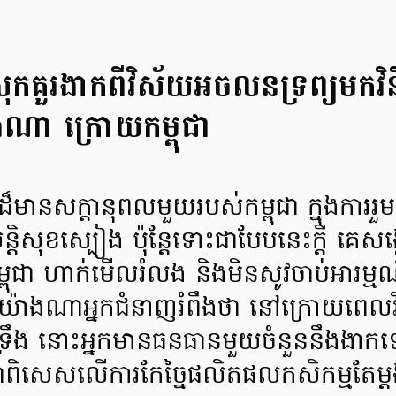
ងស្រុកគួរងាកពីវិស័យអចលនទ្រព្យម
ងណា ក្រោយកម្ពុជា
៏មានសក្តានុពលមួយរបស់កម្ពុជា ក្នុងការរួ
ន្តិសុខស្បៀង ប៉ុន្តែទោះជាបែបនេះក្តី គេ
ុជា ហាក់មើលរំលង និងមិនសូវចាប់អារម្មណ
យ៉ាងណាអ្នកជំនាញរំពឹងថា នៅក្រោយពេល
ាពទ្រឹង នោះអ្នកមានធនធានមួយចំនួននឹងងាកទ
 ជាពិសេសលើការកែច្នៃផលិតផលកសិកម្មតែម្