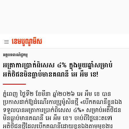
អត្ថបទពាណិជ្ជកម្ម
អត្រាការប្រាក់ពិសេស ៤% ក្នុងមួយឆ្នាំសម្រាប់
អតិថិជនមិនធ្លាប់មានគណនី អេ អឹម ខេ!
ភ្នំពេញ ថ្ងៃទី២ ខែមីនា ឆ្នាំ២០២៦ អេ អឹម ខេ បាន
ប្រកាសដាក់ឱ្យដំណើរការប្រូម៉ូសិនថ្មី «បើកគណនីខ្លួនឯង
ទទួលបានអត្រាការប្រាក់ពិសេស ៤%» សម្រាប់អតិថិជន
មិនធ្លាប់មានគណនី អេ អឹម ខេ។ ចាប់ពីថ្ងៃនេះតទៅ
អតិថិជនថ្មីដែលបើកគណនីដោយខ្លួនឯងតាមមុខងារ