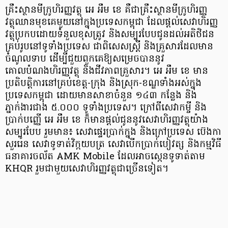
គ្រឹះស្ថានមីក្រូហិរញ្ញវត្ថុ អេ អឹម ខេ គឺជាគ្រឹះស្ថានមីក្រូហិរញ្ញ
វត្ថុឈានមុខគេមួយនៅក្នុងប្រទេសកម្ពុជា ដែលផ្តល់សេវាហិរញ្ញ
វត្ថុប្រកបដោយទំនួលខុសត្រូវ និងសម្បូរបែបជូនដល់អតិថិជន
គ្រប់រូបនៅទូទាំងប្រទេស ជាពិសេសស្ត្រី និងគ្រួសារដែលមាន
ចំណូលទាប ដើម្បីជួយពួកគេឱ្យសម្រេចបាននូវ
គោលបំណងហិរញ្ញវត្ថុ និងជីវភាពគ្រួសារ។ អេ អឹម ខេ មាន
ប្រតិបត្តិការនៅគ្រប់ខេត្ត-ក្រុង និងស្រុក-ខណ្ឌទាំងអស់ក្នុង
ប្រទេសកម្ពុជា ដោយមានសាខាចំនួន ១៤៣ កន្លែង និង
ភ្នាក់ងារជាង ៥.០០០ ទូទាំងប្រទេស។ ក្រៅពីសេវាកម្ចី និង
ប្រាក់បញ្ញើ អេ អឹម ខេ ក៏មានផ្តល់ជូននូវសេវាហិរញ្ញវត្ថុយ៉ាង
សម្បូរបែប រួមមាន៖ សេវាផ្ទេរប្រាក់ក្នុង និងក្រៅប្រទេស ប៊េងកា
សួររេន សេវាទូទាត់វិក្កយបត្រ សេវាបើកប្រាក់បៀវត្ស និងកម្មវិធី
ធនាគារចល័ត AMK Mobile ដែលអាចស្កេនទូទាត់តាម
KHQR រួមជាមួយសេវាហិរញ្ញវត្ថុជាច្រើនទៀត។