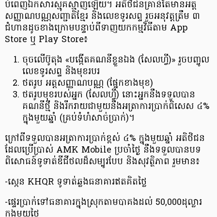
បំពេញឯកសារស្មុគស្មាញឡើយ។ អតិថិជនគ្រាន់តែមានអត្ត
សញ្ញាណបណ្ណសញ្ជាតិខ្មែរ និងលេខទូរសព្ទ រួចអនុវត្តត្រឹម ៣
ជំហានដូចខាងក្រោមបន្ទាប់ពីទាញយកកម្មវិធីតាម App
Store ឬ Play Store៖
ចុចលើប៊ូតុង «បង្កើតគណនីខ្លួនឯង (សែលហ្វី)» រួចបញ្ចូល
លេខទូរសព្ទ និងមុខរបរ
ថតរូប អត្តសញ្ញាណបណ្ណ (ផ្នែកខាងមុខ)
ថតរូបមុខរបស់អ្នក (សែលហ្វី) នោះអ្នកនឹងទទួលបាន
គណនីថ្មី និងរីករាយជាមួយនឹងអត្រាការប្រាក់ពិសេស ៤%
ក្នុងមួយឆ្នាំ (គ្រប់ទំហំសាច់ប្រាក់)។
ក្រៅពីទទួលបានអត្រាការប្រាក់ខ្ពស់ ៤% ក្នុងមួយឆ្នាំ អតិថិជន
ដែលប្រើប្រាស់ AMK Mobile ប្រចាំថ្ងៃ នឹងទទួលបានបទ
ពិសោធន៍ទូទាត់ឌីជីថលដ៏សម្បូរបែប និងសុវត្ថិភាព រួមមាន៖
-ស្កេន KHQR ទូទាត់ឆ្លងធនាគារឥតគិតថ្លៃ
-ផ្ទេរប្រាក់ទៅធនាគារក្នុងស្រុកតាមបាគងដល់ 50,000ដុល្លារ
ក្នុងមួយថ្ងៃ