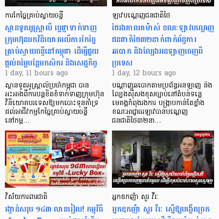
ការកែច្នៃគ្រាប់ស្វាយចន្ទី
ឡាវបណ្តេញជនជាតិថៃ
ស្ថានទូតអូស្ត្រាលី ប្តេជ្ញាទាក់ទាញ
ថៃរងភាពអាម៉ាស់ ខណៈឡាវបណ្តេញ
ក្រុមហ៊ុនមក​វិនិយោគលើការកែច្នៃ
ជនជាតិថៃ៣២នាក់ពាក់ព័ន្ធការ
គ្រាប់ស្វាយចន្ទីនៅកម្ពុជា ដើម្បីជួយ
ឆបោក និងល្បែងអនឡាញចេញពី
ផ្តល់តម្លៃបន្ថែមកសិករ និងសេដ្ឋកិច្ច
ប្រទេស
1 day, 11 hours ago
1 day, 12 hours ago
ស្ថានទូតអូស្ត្រាលីប្រចាំកម្ពុជា បាន
បណ្តាញឆបោកតាមប្រព័ន្ធអនឡាញ និង
អះអាងពីការបន្តខិតខំទាក់ទាញក្រុមហ៊ុន
ល្បែងស៊ីសងខុសច្បាប់នៅតំបន់ទន្លេ
វិនិយោគបរទេសឱ្យមកបោះទុនគាំទ្រ
មេគង្គកំពុងរងការ បង្ក្រាប​កាន់តែខ្លាំង
ដល់អាជីវកម្មកែច្នៃគ្រាប់ស្វាយចន្ទី
ខណៈអាជ្ញាធរឡាវបានបណ្តេញ
នៅកម្ព…
ជនជាតិថៃ៣២នា…
វិស័យការពារជាតិ
អ្នកឧកញ៉ា សួរ វីរៈ
រង្វាន់សរុប ១៤៣ លានរៀល! កម្មវិធី
អ្នកឧកញ៉ា សួរ វីរៈ ស្នើឱ្យបង្កើតច្រក