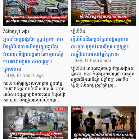
វិស័យស្រូវ អង្ករ
ហ្វីលីពីន
អ្នកនាំចេញអង្ករថៃ ត្អូញត្អែរថា ការ
ហ្វីលីពីននឹងបន្តនាំចូលអង្ករក្រោយ
បិទព្រំដែនបានបើកផ្លូវឱ្យអង្ករខ្មែរ
បារម្ភបាតុភូតអែលនីណូ បង្កឱ្យខ្វះ
វាយលុកទីផ្សារអន្តរជាតិជាមួយតម្លៃ
ស្បៀងអាហារនៅឆ្នាំក្រោយ
ទាបជាងអង្ករថៃ ៤០០ដុល្លារ
1 day, 11 hours ago
ក្នុង១តោន
ហ្វីលីពីន បាន​សម្រេចបន្តនាំចូលអង្ករនៅ
ឆ្នាំនេះ ខណៈកំពុងព្រួយបារម្ភថា បាតុភូត
1 day, 10 hours ago
ធម្មជាតិអែលនីណូ ដ៏ខ្លាំងក្លា​ អាចនឹង
ការលក់អង្ករផ្កាម្លិះរបស់កម្ពុជា ក្នុងតម្លៃ
ធ្វើឱ្យផលិតកម្មស្រូវក្នុងស្រុ…
ទាបជាងអង្ករហមម៉ាលិសរបស់ថៃ រហូត
ដល់៤០០ដុល្លារក្នុងមួយតោន កំពុងបង្ក
ការរញ្ជួយ និងជ្រួលច្របល់យ៉ាងខ្លា…