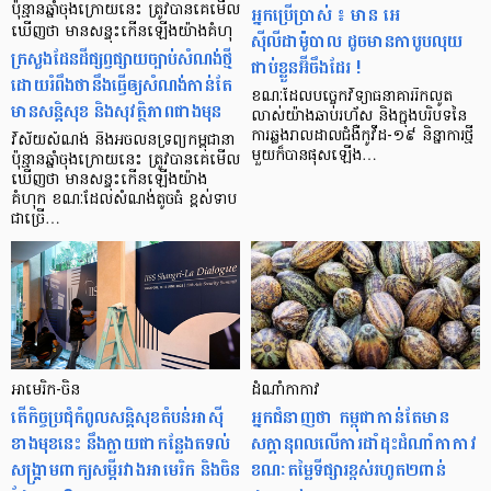
ប៉ុន្មានឆ្នាំចុងក្រោយនេះ ត្រូវបានគេមើល
អ្នកប្រើប្រាស់ ៖ មាន អេ
ឃើញថា មានសន្ទុះកើនឡើងយ៉ាងគំហុ
ស៊ីលីដាម៉ូបាល ដូចមាន​កាបូបលុយ
ក្រសួងដែនដីផ្សព្វផ្សាយច្បាប់សំណង់ថ្មី
ជាប់ខ្លួនអ៊ីចឹងដែរ !
ដោយរំពឹងថានឹងធ្វើឲ្យសំណង់កាន់តែ
ខណៈ​ដែល​​បច្ចេកវិទ្យាធនាគាររីកលូត​
មានសន្ដិសុខ និងសុវត្ថិភាពជាងមុន
លាស់​យ៉ាង​ឆាប់រហ័ស និងក្នុង​បរិបទ​នៃ​​
ការឆ្លងរាលដាល​​ជំងឺកូវីដ-១៩ និន្នាការថ្មី
វិស័យសំណង់ និងអចលនទ្រព្យកម្ពុជានា
មួយ​​ក៏បាន​ផុសឡើង…
ប៉ុន្មានឆ្នាំចុងក្រោយនេះ ត្រូវបានគេមើល
ឃើញថា មានសន្ទុះកើនឡើងយ៉ាង
គំហុក ខណៈដែលសំណង់តូចធំ ខ្ពស់ទាប
ជាច្រើ…
អាមេរិក-ចិន
ដំណាំកាកាវ
តើកិច្ចប្រជុំកំពូលសន្តិសុខតំបន់អាស៊ី
អ្នកជំនាញថា កម្ពុជាកាន់តែមាន
ខាងមុខនេះ នឹងក្លាយជាកន្លែងតទល់
សក្ដានុពលលើការដាំដុះដំណាំកាកាវ
សង្គ្រាមពាក្យសម្ដីរវាងអាមេរិក និងចិន
ខណៈតម្លៃទីផ្សារខ្ពស់រហូត២ពាន់