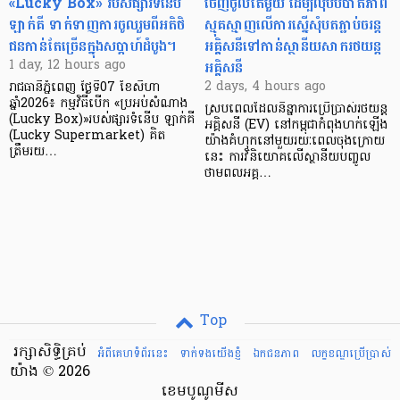
«Lucky Box» របស់ផ្សារទំនើប
ចេញចូលតែមួយ ដើម្បីលុបបំបាត់ភាព
ឡាក់គី ទាក់ទាញការចូលរួមពីអតិថិ
ស្មុគស្មាញលើការស្នើសុំបតភ្ជាប់ចរន្ត
ជនកាន់តែច្រើនក្នុងសប្តាហ៍ដំបូង។
អគ្គិសនីទៅកាន់ស្ថានីយសាករថយន្ត
អគ្គិសនី
1 day, 12 hours ago
2 days, 4 hours ago
រាជធានីភ្នំពេញ ថ្ងៃទី07 ខែសីហា
ឆ្នាំ2026៖ កម្មវិធីបើក «ប្រអប់សំណាង
ស្របពេលដែលនិន្នាការប្រើប្រាស់រថយន្ត
(Lucky Box)»របស់ផ្សារទំនើប ឡាក់គី
អគ្គិសនី (EV) នៅកម្ពុជាកំពុងហក់ឡើង
(Lucky Supermarket) គិត
យ៉ាងគំហុកនៅមួយរយៈពេលចុងក្រោយ
ត្រឹមរយ…
នេះ ការវិនិយោគលើស្ថានីយបញ្ចូល
ថាមពលអគ្គ…
Top
រក្សាសិទ្ធិគ្រប់
អំពីគេហទំព័រនេះ
ទាក់ទងយើងខ្ញំ
ឯកជនភាព
លក្ខខណ្ឌ​ប្រើ​ប្រាស់
យ៉ាង © 2026
ខេមបូណូមីស