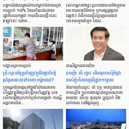
បន្ទាប់​ពី​រង​សម្ពាធ​​ពី​ការ​ទម្លាក់​ពិដាន​អត្រា​
លោកអ្នក​នាង​ខ្លះ​ប្រាកដ​ជា​បាន​​ដឹង​ឮ​តាម​
ការ​ប្រាក់ ១៨​% ដែល​កំណត់​ដោយ​
រយៈ​ការ​អាន​ព័ត៌មាន ឬ​ការ​ផ្សព្វផ្សាយ​
រដ្ឋាភិបាល​កម្ពុជា កាល​ពី​ពេល​ថ្មីៗ​នេះ
ផ្សេងៗ អំពី​ភាព​ល្បីល្បាញ​របស់​ជន​
ឥឡូវ​នេះ ធនាគ…
បរទេស​មួយ​ចំនួន ដែល…
បញ្ហា​អត្រា​ការប្រាក់
ពាណិជ្ជករជោគជ័យ
គ្រឹះស្ថាន​មីក្រូ​ហិរញ្ញវត្ថុ​នឹង​ជួប​វិបត្តិ​
ឧកញ៉ា លី ហួរ៖ ដើមទុនរកស៊ីដំបូង
ធ្ងន់ធ្ងរ​ឈាន​ទៅ​រក​ការ​ក្ស័យធន?
របស់ខ្ញុំកើតចេញពីជ្រូក១ក្បាល
ក្រុម​អ្នក​ជំនាញ​នៅ​ក្នុង​វិស័យ​ធនាគារ
និយាយ​ពី​ឈ្មោះ លី ហួរ មាន​ប្រជាជន​
ហិរញ្ញវត្ថុ​និង​ប្រតិបត្តិករ​ហិរញ្ញ​វត្ថុ បាន​​
ភាគ​ច្រើន ប្រាកដ​ជា​ស្គាល់​ច្បាស់​ណាស់
លើក​ឡើង​ប្រហាក់​ប្រហែល​គ្នា​ថា ការ​ធ្វើ​
តាមរយៈ លីហួរ ដូរ​លុយ ប្តូរ​បា្រក់ និង​
អន្តរាគមន៍​ព…
លក់​មាស នៅ​ផ្សារ​អូរ​ឫ…