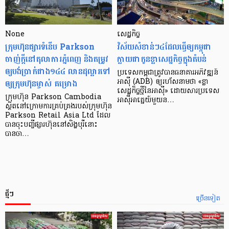
None
សេដ្ឋកិច្ច​
ក្រុមហ៊ុនផ្សារទំនើប Parkson
វិស័យ​សំខាន់ៗ​៤​ដែល​ធ្វើ​ឲ្យ​កម្ពុជា​
ចាញ់ក្ដីនៅតុលាការភ្នំពេញ និងតម្រូវ
ក្លាយ​ជា​កូន​ខ្លា​សេដ្ឋកិច្ច​ក្នុង​តំបន់
ឲ្យបង់ប្រាក់ជាង១៤៤ លានដុល្លារទៅ
ប្រទេស​កម្ពុជា​ត្រូវ​បាន​ធនាគារ​អភិវឌ្ឍន៍​
ឲ្យក្រុមហ៊ុនម្ចាស់ គម្រោង
អាស៊ី (ADB) ឲ្យ​រហ័ស​នាមថា «ខ្លា​
សេដ្ឋកិច្ច​ថ្មី​នៃ​អាស៊ី» ដោយសារ​ប្រទេស​
ក្រុមហ៊ុន Parkson Cambodia
អាស៊ី​អាគ្នេយ៍​មួយ​ន…
ស្ថិតនៅក្រោមការគ្រប់គ្រងរបស់ក្រុមហ៊ុន
Parkson Retail Asia Ltd ដែល
បានចុះបញ្ចីផ្សារហ៊ុននៅសិង្ហបុរីនោះ
បានចា…
ថ្មីៗ
ច្រើនទៀត