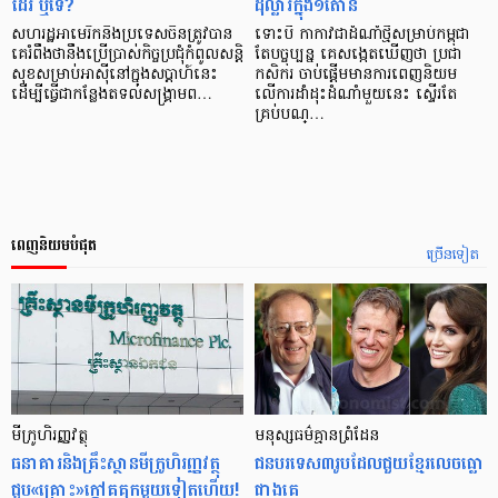
ដែរ ឬទេ?
ដុល្លារក្នុង១តោន
សហរដ្ឋអាមេរិកនិងប្រទេសចិនត្រូវបាន
ទោះបី កាកាវជាដំណាំថ្មីសម្រាប់កម្ពុជា
គេរំពឹងថានឹងប្រើប្រាស់កិច្ចប្រជុំកំពូលសន្តិ
តែបច្ចុប្បន្ន គេសង្កេតឃើញថា ប្រជា
សុខសម្រាប់អាស៊ីនៅក្នុងសប្តាហ៍នេះ
កសិករ ចាប់ផ្ដើមមានការពេញនិយម
ដើម្បីធ្វើជាកន្លែងតទល់សង្គ្រាមព…
លើការដាំដុះដំណាំមួយនេះ ស្ទើរតែ
គ្រប់បណ្…
ពេញនិយមបំផុត
ច្រើនទៀត
មីក្រូ​ហិរញ្ញវត្ថុ
មនុស្ស​ធម៌​គ្មាន​ព្រំដែន
ធនាគារ​និង​គ្រឹះស្ថាន​មីក្រូ​ហិរញ្ញវត្ថុ​
ជន​បរទេស​៣​រូប​ដែល​ជួយ​ខ្មែរ​លេច​ធ្លោ​
ជួប«គ្រោះ»ក្តៅ​គគុក​មួយ​ទៀត​ហើយ!
ជាង​គេ