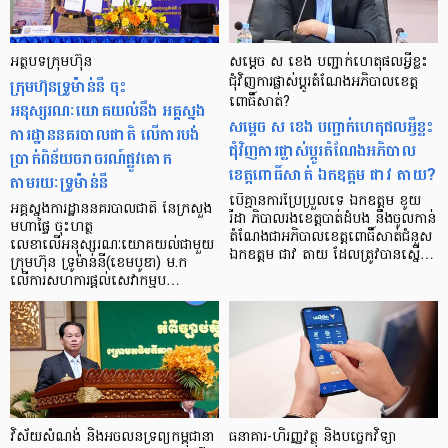
អត្ថបទក្រុមហ៊ុន
សម្តេច ស ខេង បញ្ជាក់ហេតុផលអ្វីខ្លះ
ក្រុមហ៊ុនទ្រូម៉ាន់នី ចុះ
ជុំវិញការផ្លាស់ប្ដូរតំណែងអភិបាលខេត្ត
ពោធិ៍សាត់?
អនុស្សរណៈយោគយល់នឹង អគ្គស្នង
សម្តេច ស ខេង បញ្ជាក់ហេតុផលអ្វីខ្លះ
ការដ្ឋាននគរបាលជាតិ លើការបង់
ជុំវិញការផ្លាស់ប្ដូរតំណែងអភិបាល
ប្រាក់ពិន័យចរាចរណ៍ផ្លូវគោក
ខេត្តពោធិ៍សាត់ ឯកឧត្តម ជាវ តាយ?
តាមរយៈទ្រូម៉ាន់នី
បើគ្មានការប្រែប្រួលទេ ឯកឧត្តម ខូយ
អគ្គស្នងការដ្ឋាននគរបាលជាតិ នៃក្រសួង
រីដា ភិបាលរងខេត្តបាត់ដំបង នឹងចូលកាន់
មហាផ្ទៃ ចុះហត្ថ
តំណែងជាអភិបាលខេត្តពោធិ៍សាត់ជំនួស
លេខាលើអនុស្សរណៈយោគយល់ជាមួយ
ឯកឧត្តម ជាវ តាយ ដែលត្រូវបានស្នើ…
ក្រុមហ៊ុន ទ្រូម៉ាន់នី(ខេមបូឌា) ម.ក
លើការសហការផ្ដល់សេវាកម្មប…
វិស័យសំណង់ និងអចលនទ្រព្យកម្ពុជានា
ធនាគារ-ហិរញ្ញវត្ថុ និងបច្ចេកវិទ្យា