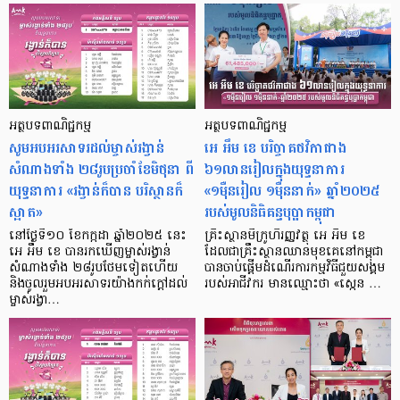
អត្ថបទពាណិជ្ជកម្ម
អត្ថបទពាណិជ្ជកម្ម
សូមអបអរសាទរដល់ម្ចាស់រង្វាន់
អេ អឹម ខេ បរិច្ចាគថវិកាជាង
សំណាងទាំង ២៨រូបប្រចាំខែមិថុនា ពី
៦១លានរៀលក្នុងយុទ្ធនាការ
យុទ្ធនាការ «រង្វាន់ក៏បាន បរិស្ថានក៏
«១ម៉ឺនរៀល ១ម៉ឺននាក់» ឆ្នាំ២០២៥
ស្អាត»
របស់មូលនិធិគន្ធបុប្ផាកម្ពុជា
នៅថ្ងៃទី១០ ខែកក្កដា ឆ្នាំ២០២៥ នេះ
គ្រឹះស្ថានមីក្រូហិរញ្ញវត្ថុ អេ អឹម ខេ
អេ អឹម ខេ បានរកឃើញម្ចាស់រង្វាន់
ដែលជាគ្រឹះស្ថានឈានមុខគេនៅកម្ពុជា
សំណាងទាំង ២៨រូបថែមទៀតហើយ
បានចាប់ផ្តើមដំណើរការកម្មវិធីជួយសង្គម
និងចូលរួមអបអរសាទរយ៉ាងកក់ក្តៅដល់
របស់អាជីវករ មានឈ្មោះថា «ស្កេន …
ម្ចាស់រង្វា…