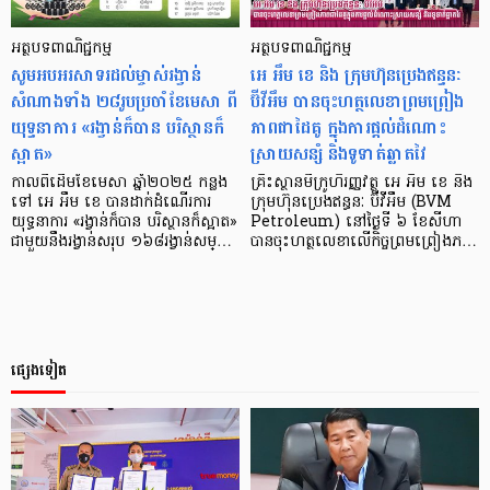
អត្ថបទពាណិជ្ជកម្ម
អត្ថបទពាណិជ្ជកម្ម
សូមអបអរសាទរដល់ម្ចាស់រង្វាន់
អេ អឹម ខេ និង ក្រុមហ៊ុនប្រេងឥន្ធនៈ
សំណាងទាំង ២៨រូបប្រចាំខែមេសា ពី
ប៊ីវីអឹម បានចុះហត្ថលេខាព្រមព្រៀង
យុទ្ធនាការ «រង្វាន់ក៏បាន បរិស្ថានក៏
ភាពជាដៃគូ ក្នុងការផ្តល់ដំណោះ
ស្អាត»
ស្រាយសន្សំ និងទូទាត់ឆ្លាតវៃ
កាលពីដើមខែមេសា ឆ្នាំ២០២៥ កន្លង
គ្រឹះស្ថានមីក្រូហិរញ្ញវត្ថុ អេ អឹម ខេ និង
ទៅ អេ អឹម ខេ បានដាក់ដំណើរការ
ក្រុមហ៊ុនប្រេងឥន្ធនៈ ប៊ីវីអឹម (BVM
យុទ្ធនាការ «រង្វាន់ក៏បាន បរិស្ថានក៏ស្អាត»
Petroleum) នៅថ្ងៃទី ៦ ខែសីហា
ជាមួយនឹងរង្វាន់សរុប ១៦៨រង្វាន់សម្…
បានចុះហត្ថលេខាលើកិច្ចព្រមព្រៀងភ…
ផ្សេងទៀត