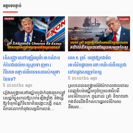
អត្ថបទបន្ទាប់
តើសង្រ្គាមនៅមជ្ឈិមបូព៌ាអាចគំរាម
លោក ត្រាំ បញ្ជាឱ្យកងទ័ព
កំហែងដល់ការស្រូបទាញការ
អាម៉េរិកជួយការពារកប៉ាល់ដឹកប្រេង
វិនិយោគផ្ទាល់ពីបរទេសរបស់កម្ពុជា
នៅឈូងសមុទ្រពែក្ស
ដែរទេ?
5 months ago
5 months ago
ស្របពេលសង្គ្រាមអ៊ីរ៉ង់រីករាលដាលពាស
ពេញតំបន់មជ្ឈិមបូព៌ាប្រធានាធិបតី
ភ្លើងសង្គ្រាមនៅមជ្ឈិមបូព៌ាកំពុងដុតកម្ដៅ
អាម៉េរិកលោក ដូណាល់ ត្រាំ និយាយថា
សេដ្ឋកិច្ចសកលឱ្យហក់ឡើងខ្លាំង និងធ្វើ
កងទ័ពជើងទឹកសហរដ្ឋអាម៉េរិកអាច
ឱ្យទំនុកចិត្តវិនិយោគិនរង្គោះរង្គើ ខណៈ
នឹងអម…
ពិភពលោកកំពុងបារម្ភពីការបាត់…