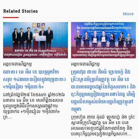
Related Stories
More
អត្ថបទពាណិជ្ជកម្ម
អត្ថបទពាណិជ្ជកម្ម
ធនាគារ អេ អឹម ខេ ឧបត្ថម្ភថវិកា
ក្រុមហ៊ុន ដាយ អ៊ិឈិ ឡាយហ្វ៍ និង
សរុប ១៤៣លានរៀលក្នុងយុទ្ធនាការ
គ្រឹះស្ថានមីក្រូហិរញ្ញវត្ថុ អេ អឹម ខេ
«១ម៉ឺនរៀល ១ម៉ឺននាក់»
បានអបអរខួប៥ឆ្នាំនៃកិច្ចសហការ និង
ចុះកិច្ចព្រមព្រៀងបន្តភាពជាដៃគូ ដើម្បី
នៅព្រឹកថ្ងៃទី២៨ ខែឧសភា ឆ្នាំ២០២៦
បន្តលើកកម្ពស់បរិយាបន្នហិរញ្ញវត្ថុនៅ
ធនាគារ អេ អឹម ខេ មានកិត្តិយសបាន
ចូលរួមក្នុងពិធីបើកសម្ពោធជាផ្លូវការ
កម្ពុជា
យុទ្ធនាការ «១ម៉ឺនរៀល ១ម៉ឺននាក់»
ក្រ…
ក្រុមហ៊ុន ដាយ អុិឈិ ឡាយហ្វ៍ និង គ្រឹះ
ស្ថានមីក្រូហិរញ្ញវត្ថុ អេ អឹម ខេ បាន
អបអរសាទរខួប៥ឆ្នាំនៃភាពជាដៃគូ និង
បានចុះកិច្ចព្រមព្រៀងបន្តកិច្ចសហក…