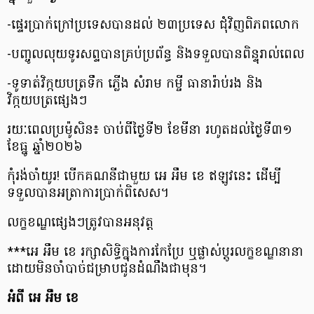
-ផ្ទេរប្រាក់ក្រៅប្រទេសបានដល់ ២៣ប្រទេស ជុំវិញពិភពលោក
-បញ្ចូលលុយទូរសព្ទបានគ្រប់ប្រព័ន្ធ និងទទួលបានពិន្ទុរាល់ពេល
-ទូទាត់វិក្កយបត្រទឹក ភ្លើង សំរាម កម្ចី ធានារ៉ាប់រង និង
វិក្កយបត្រផ្សេងៗ
រយៈពេលប្រម៉ូសិន៖ ចាប់ពីថ្ងៃទី២ ខែមីនា រហូតដល់ថ្ងៃទី៣១
ខែធ្នូ ឆ្នាំ២០២៦
កុំរង់ចាំយូរ! បើកគណនីជាមួយ អេ អឹម ខេ ឥឡូវនេះ ដើម្បី
ទទួលបានអត្រាការប្រាក់ពិសេស។
លក្ខខណ្ឌផ្សេងៗត្រូវបានអនុវត្ត
***អេ អឹម ខេ រក្សាសិទ្ធិក្នុងការកែប្រែ ឬផ្លាស់ប្តូរលក្ខខណ្ឌនានា
ដោយមិនចាំបាច់ជម្រាបជូនដំណឹងជាមុន។
អំពី អេ អឹម ខេ