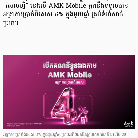
"សែលហ្វី" នៅលើ AMK Mobile អ្នកនឹងទទួលបាន
អត្រាការប្រាក់ពិសេស ៤% ក្នុងមួយឆ្នាំ គ្រប់ទំហំសាច់
ប្រាក់។
អត្រាការប្រាក់ពិសេស ៤% ក្នុងមួយឆ្នាំសម្រាប់អតិថិជនមិនធ្លាប់មានគណនី អេ អឹម ខេ!