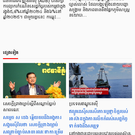
ធនាគារអភិវឌ្ឍន៍អាស៊ី (ADB) បានរក្សា
ច្បាស់លាស់ ដែលបង្កឡើងដោយបញ្ហា
ការព្យាករកំណើនសេដ្ឋកិច្ចរបស់កម្ពុជាក្នុង
សង្គ្រាម និងភាពតានតឹងផ្នែកភូមិសាស្ត្រ
រង្វង់៥,៨%នៅឆ្នាំ២០២៤ និង៦%នៅ
នយោបា…
ឆ្នាំ២០២៥។ ជាមួយគ្នានេះ ការឆ្លុះ…
ផ្សេងទៀត
សេចក្ដីព្រាងច្បាប់ស្ដីពី​សណ្ដាប់ធ្នាប់​
ប្រទេសឥណ្ឌូនេស៊ី
សាធារណៈ
ឥណ្ឌូនេស៊ីសរសើរការប្ដេជ្ញាចិត្តរបស់
សម្តេច ស ខេង ឆ្លើយតប​នឹង​អង្គការ​
អាស៊ានក្នុងការលើកកំពស់សេដ្ឋកិច្ច
សង្គមស៊ីវិល​ថា សេចក្តី​ព្រាងច្បាប់​
ទាក់ទងនឹងសមុទ្រ
សណ្តាប់​ធ្នាប់​សាធារណៈ​ជា​ការត្រឹម
នៅក្នុងថានៈជាប្រធានប្តូវេនរបស់អាស៊ាន,