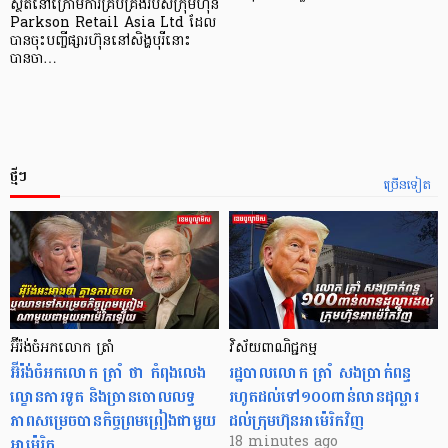
ស្ថិតនៅក្រោមការគ្រប់គ្រងរបស់ក្រុមហ៊ុន
Parkson Retail Asia Ltd ដែល
បានចុះបញ្ចីផ្សារហ៊ុននៅសិង្ហបុរីនោះ
បានចា…
ថ្មីៗ
ច្រើនទៀត
អ៊ីរ៉ង់ចំអកលោក ត្រាំ
វិស័យ​ពាណិជ្ជកម្ម
អ៊ីរ៉ង់ចំអកលោក ត្រាំ ថា កំពុងលេង
រដ្ឋបាលលោក ត្រាំ សងប្រាក់ពន្ធ
ល្ខោនការទូត និងច្រានចោលលទ្ធ
រហូតដល់ទៅ១០០ពាន់លានដុល្លារ
ភាពសម្រេចបានកិច្ចព្រមព្រៀងជាមួយ
ដល់ក្រុមហ៊ុនអាម៉េរិកវិញ
អាម៉េរិក
18 minutes ago