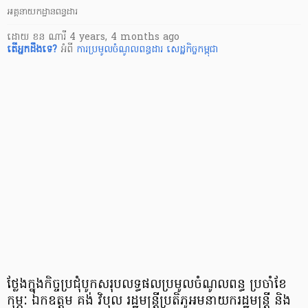
អគ្គនាយកដ្ឋានពន្ធដារ
ដោយ
ខន ណារី
4 years, 4 months ago
តើ​អ្នក​ដឹងទេ?
អំពី
ការប្រមូលចំណូលពន្ធដារ
សេដ្ឋកិច្ចកម្ពុជា
ថ្លែងក្នុងកិច្ចប្រជុំបូកសរុបលទ្ធផលប្រមូលចំណូលពន្ធ ប្រចាំខែ
កុម្ភៈ ឯកឧត្តម គង់ វិបុល រដ្ឋមន្ត្រីប្រតិភូអមនាយករដ្ឋមន្ត្រី និង