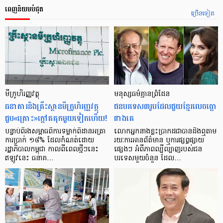
ពេញនិយមបំផុត
ច្រើនទៀត
មីក្រូ​ហិរញ្ញវត្ថុ
មនុស្ស​ធម៌​គ្មាន​ព្រំដែន
ធនាគារ​និង​គ្រឹះស្ថាន​មីក្រូ​ហិរញ្ញវត្ថុ​
ជន​បរទេស​៣​រូប​ដែល​ជួយ​ខ្មែរ​លេច​ធ្លោ​
ជួប«គ្រោះ»ក្តៅ​គគុក​មួយ​ទៀត​ហើយ!
ជាង​គេ
បន្ទាប់​ពី​រង​សម្ពាធ​​ពី​ការ​ទម្លាក់​ពិដាន​អត្រា​
លោកអ្នក​នាង​ខ្លះ​ប្រាកដ​ជា​បាន​​ដឹង​ឮ​តាម​
ការ​ប្រាក់ ១៨​% ដែល​កំណត់​ដោយ​
រយៈ​ការ​អាន​ព័ត៌មាន ឬ​ការ​ផ្សព្វផ្សាយ​
រដ្ឋាភិបាល​កម្ពុជា កាល​ពី​ពេល​ថ្មីៗ​នេះ
ផ្សេងៗ អំពី​ភាព​ល្បីល្បាញ​របស់​ជន​
ឥឡូវ​នេះ ធនាគ…
បរទេស​មួយ​ចំនួន ដែល…