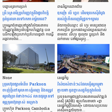
បញ្ហា​អត្រា​ការប្រាក់
ពាណិជ្ជករជោគជ័យ
គ្រឹះស្ថាន​មីក្រូ​ហិរញ្ញវត្ថុ​នឹង​ជួប​វិបត្តិ​
ឧកញ៉ា លី ហួរ៖ ដើមទុនរកស៊ីដំបូង
ធ្ងន់ធ្ងរ​ឈាន​ទៅ​រក​ការ​ក្ស័យធន?
របស់ខ្ញុំកើតចេញពីជ្រូក១ក្បាល
ក្រុម​អ្នក​ជំនាញ​នៅ​ក្នុង​វិស័យ​ធនាគារ
និយាយ​ពី​ឈ្មោះ លី ហួរ មាន​ប្រជាជន​
ហិរញ្ញវត្ថុ​និង​ប្រតិបត្តិករ​ហិរញ្ញ​វត្ថុ បាន​​
ភាគ​ច្រើន ប្រាកដ​ជា​ស្គាល់​ច្បាស់​ណាស់
លើក​ឡើង​ប្រហាក់​ប្រហែល​គ្នា​ថា ការ​ធ្វើ​
តាមរយៈ លីហួរ ដូរ​លុយ ប្តូរ​បា្រក់ និង​
អន្តរាគមន៍​ព…
លក់​មាស នៅ​ផ្សារ​អូរ​ឫ…
None
សេដ្ឋកិច្ច​
ក្រុមហ៊ុនផ្សារទំនើប Parkson
វិស័យ​សំខាន់ៗ​៤​ដែល​ធ្វើ​ឲ្យ​កម្ពុជា​
ចាញ់ក្ដីនៅតុលាការភ្នំពេញ និងតម្រូវ
ក្លាយ​ជា​កូន​ខ្លា​សេដ្ឋកិច្ច​ក្នុង​តំបន់
ឲ្យបង់ប្រាក់ជាង១៤៤ លានដុល្លារទៅ
ប្រទេស​កម្ពុជា​ត្រូវ​បាន​ធនាគារ​អភិវឌ្ឍន៍​
ឲ្យក្រុមហ៊ុនម្ចាស់ គម្រោង
អាស៊ី (ADB) ឲ្យ​រហ័ស​នាមថា «ខ្លា​
សេដ្ឋកិច្ច​ថ្មី​នៃ​អាស៊ី» ដោយសារ​ប្រទេស​
ក្រុមហ៊ុន Parkson Cambodia
អាស៊ី​អាគ្នេយ៍​មួយ​ន…