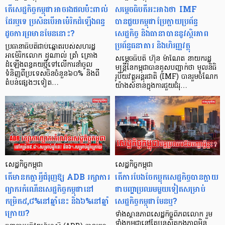
តើសេដ្ឋកិច្ចកម្ពុជាអាចរងផលប៉ះពាល់
សម្តេចធិបតីអះអាងថា IMF
ដែរឬទេ ប្រសិនបើអាម៉េរិកដំឡើងពន្ធ
បានជួយកម្ពុជាប្រែក្លាយប្រព័ន្ធ
ដូចការព្រមានមែននោះ?
សេដ្ឋកិច្ច និងធានាបាននូវស្ថិរភាព
ប្រព័ន្ធធនាគារ និងហិរញ្ញវត្ថុ
ប្រធានាធិបតីជាប់ឆ្នោតរបស់សហរដ្ឋ
អាម៉េរិកលោក ដូណាល់ ត្រាំ គ្រោង
សម្តេចធិបតី ហ៊ុន ម៉ាណែត នាយករដ្ឋ
ដំឡើងពន្ធគយថ្មីទៅលើការនាំចូល
មន្ត្រីនៃកម្ពុជាបានគូសបញ្ជាក់ថា មូលនិធិ
ទំនិញពីប្រទេសចិនចំនួន៦០% និងពី
រូបិយវត្ថុអន្តរជាតិ (IMF) បានរួមចំណែក
តំបន់ផ្សេងៗទៀត…
យ៉ាងសំខាន់ក្នុងការជួយជំរុ…
សេដ្ឋកិច្ចកម្ពុជា
សេដ្ឋកិច្ចកម្ពុជា
តើមានកត្តាអ្វីជំរុញឱ្យ ADB រក្សាការ
តើការបែងចែកប្លុកសេដ្ឋកិច្ចបានក្លាយ
ព្យាករកំណើនសេដ្ឋកិច្ចកម្ពុជានៅ
ជាបញ្ហាប្រឈមមួយទៀតសម្រាប់
កម្រិត៥,៨%នៅឆ្នាំនេះ និង៦%នៅឆ្នាំ
សេដ្ឋកិច្ចកម្ពុជាមែនឬ?
ក្រោយ?
ទាំងស្ថានភាពសេដ្ឋកិច្ចពិភពលោក រួម
ទាំងកម្ពុជានៅតែបន្តស្ថិតក្នុងភាពមិន