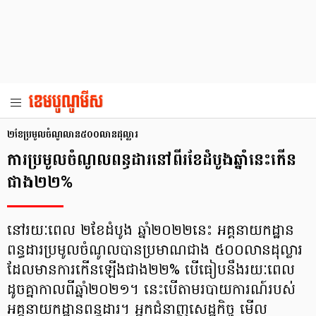
២ខែប្រមូលចំណូលាន៥០០លានដុល្លារ
ការប្រមូលចំណូលពន្ធដារនៅពីរខែដំបូងឆ្នាំនេះកើន
ជាង២២%
នៅរយៈពេល ២ខែដំបូង ឆ្នាំ២០២២នេះ អគ្គនាយកដ្ឋាន
ពន្ធដារប្រមូលចំណូលបានប្រមាណជាង ៥០០លានដុល្លារ
ដែលមានការកើនឡើងជាង២២% បើធៀបនឹងរយៈពេល
ដូចគ្នាកាលពីឆ្នាំ២០២១។ នេះបើតាមរបាយការណ៍របស់
អគ្គនាយកដ្ឋានពន្ធដារ។ អ្នកជំនាញសេដ្ឋកិច្ច មើល