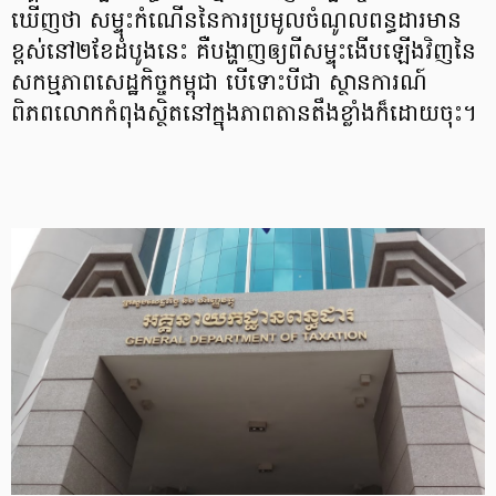
ឃើញថា សម្ទុះកំណើននៃការប្រមូលចំណូលពន្ធដារមាន
ខ្ពស់នៅ២ខែដំបូងនេះ គឺបង្ហាញឲ្យពីសម្ទុះងើបឡើងវិញនៃ
សកម្មភាពសេដ្ឋកិច្ចកម្ពុជា បើទោះបីជា ស្ថានការណ៍
ពិភពលោកកំពុងស្ថិតនៅក្នុងភាពតានតឹងខ្លាំងក៏ដោយចុះ។