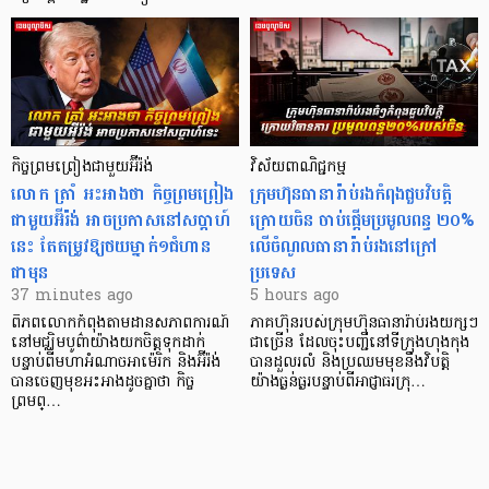
កិច្ចព្រមព្រៀងជាមួយអ៊ីរ៉ង់
វិស័យពាណិជ្ជកម្ម
លោក ត្រាំ អះអាងថា កិច្ចព្រមព្រៀង
ក្រុមហ៊ុនធានារ៉ាប់រងកំពុងជួបវិបត្តិ
ជាមួយអ៊ីរ៉ង់ អាចប្រកាសនៅសប្តាហ៍
ក្រោយចិន ចាប់ផ្តើមប្រមូលពន្ធ ២០%
នេះ តែតម្រូវឱ្យថយម្នាក់១ជំហាន
លើចំណូលធានារ៉ាប់រងនៅក្រៅ
ជាមុន
ប្រទេស
37 minutes ago
5 hours ago
ពិភពលោកកំពុងតាមដានសភាពការណ៍
ភាគហ៊ុនរបស់ក្រុមហ៊ុនធានារ៉ាប់រងយក្សៗ
នៅមជ្ឈិមបូព៌ាយ៉ាងយកចិត្តទុកដាក់
ជាច្រើន ដែលចុះបញ្ជីនៅទីក្រុងហុងកុង
បន្ទាប់ពីមហាអំណាចអាម៉េរិក និងអ៊ីរ៉ង់
បានដួលរលំ និងប្រឈមមុខនឹងវិបត្តិ
បានចេញមុខអះអាងដូចគ្នាថា កិច្ច
យ៉ាងធ្ងន់ធ្ងរបន្ទាប់ពីអាជ្ញាធរក្រុ…
ព្រមព្…