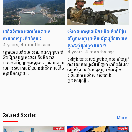
ថៃនឹងទិញថាមពលពីរោងចក្រ
តើមានហេតុផលអី្វខ្លះធ្វើឲ្យតំបន់អឺរ៉ុប
ថាមពលឡាវធំៗចំនួន៤
នាំចូលសព្វាវុធកើនឡើងច្រើនជាងគេ
ក្នុង៥ឆ្នាំចុងក្រោយនេះ?
4 years, 4 months ago
4 years, 4 months ago
ក្រោយពេលដែល ស្ថានភាពសង្គ្រាមនៅ
អ៊ុយក្រែនបន្ដឆេះឆួល និងមិនទាន់
នៅក្នុងរយៈពេល៥ឆ្នាំចុងក្រោយ អឺរ៉ុបត្រូវ
មានរកឃើញច្រកចេញនោះ ការិយាល័យ
បានគេកត់សម្គាល់ឃើញថា ជាតំបន់ដែល
ប្រធានសហភាពអឺរ៉ុបបានឱ្យដឹងកាលពីថ្ងៃ
បាននាំចូលអាវុធយុទ្ធភណ្ឌកើនឡើង
ចន្ទដើមសប្ដាហ…
ច្រើនជាងគេបង្អស់ ច្រើនជាង
ប្រទេសរុស្ស៊…
Related Stories
More