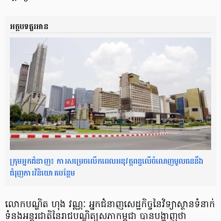
អត្ថបទគួរអាន
ក្រុមអ្នកជំនាញ៖ ការសម្រេចលើកពេលអនុវត្តពន្ធលើចំណេញមូលធននឹង
ជំរុញការវិនិយោគបន្ថែម
លោកបណ្ឌិត ហុង វណ្ណៈ អ្នកជំនាញសេដ្ឋកិច្ចនៃវិទ្យាស្ថានទំនាក់
ទំនងអន្តរជាតិនៃរាជបណ្ឌិត្យសភាកម្ពុជា បានបង្ហាញថា