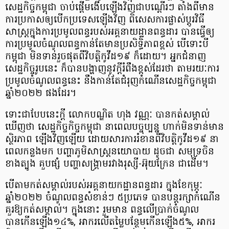
សេដ្ឋកិច្ចកម្ពុជា ចាប់ផ្ដើមងើបឡើងវិញជាបណ្ដើរៗ តាំងពីមាន
ការប្រកាសឲ្យបើកប្រទេសឡើងវិញ ពិសេសការផ្លាស់ប្ដូរវិធី
សាស្រ្តក្នុងការប្រមូលពន្ធរបស់អគ្គនាយដ្ឋានពន្ធដារ បានធ្វើឲ្យ
ការប្រមូលចំណូលពន្ធកាន់តែមានប្រសិទ្ធិភាពខ្ពស់ បើទោះបី
កម្ពុជា មិនទាន់រួចផុតពីវិបត្តិកូវីដ១៩ ក៏ដោយ។ អ្នកជំនាញ
សេដ្ឋកិច្ចរូបនេះ ក៏បានបង្ហាញនូវក្ដីរំពឹងខ្ពស់ដែរថា តាមរយៈការ
ប្រមូលចំណូលពន្ធនេះ នឹងកាន់តែជំរុញកំណើនសេដ្ឋកិច្ចកម្ពុជា
ឆ្នាំ២០២២ ផងដែរ។
ទោះជាបែបនេះក្ដី លោកបណ្ឌិត ហុង វណ្ណៈ បានកត់សម្គាល់
ឃើញថា សេដ្ឋកិច្ចកិច្ចកម្ពុជា នាពេលបច្ចុប្បន្ន ហាក់មិនទាន់មាន
ស្ថិរភាព ឡើងវិញឡើយ ដោយសារការរំខានពីវិបត្តិកូវីដ១៩ នា
ពេលកន្លងមក បញ្ហាភូមិសាស្ត្រនយោបាយ ដូចជា សមុទ្រចិន
ខាងត្បូង គួបផ្សំ បញ្ហាសង្រ្គាមរវាងរុស្សី-អ៊ុយក្រែន ជាដើម។
បើតាមកត់សម្គាល់របស់អគ្គនាយកដ្ឋានពន្ធដារ ក្នុងខែកុម្ភៈ
ឆ្នាំ២០២២ ចំណូលពន្ធសំខាន់ៗ ៥ប្រភេទ បានបន្តរក្សាកំណើន
គួរឱ្យកត់សម្គាល់។ ក្នុងនោះ រួមមាន ពន្ធលើប្រាក់ចំណូល
បានកើនឡើង១៤%, អាករលើតម្លៃបន្ថែមកើនឡើង៥%, អាករ