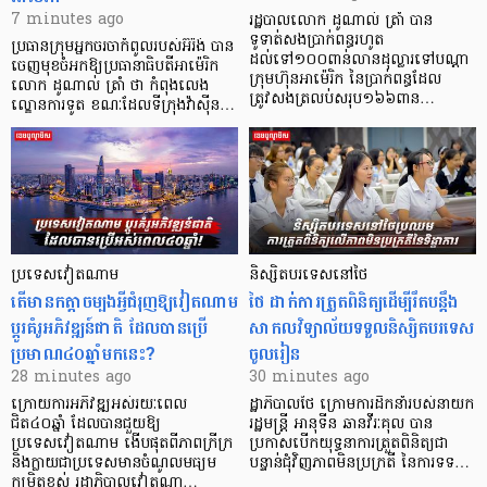
7 minutes ago
រដ្ឋបាលលោក ដូណាល់ ត្រាំ បាន​
ទូទាត់សងប្រាក់ពន្ធរហូត
ប្រធានក្រុមអ្នកចរចាកំពូលរបស់អ៊ីរ៉ង់ បាន
ដល់ទៅ១០០ពាន់លានដុល្លារទៅបណ្ដា
ចេញមុខចំអកឱ្យប្រធានាធិបតីអាម៉េរិក
ក្រុមហ៊ុនអាម៉េរិក នៃប្រាក់ពន្ធដែល
លោក ដូណាល់ ត្រាំ ថា កំពុងលេង
ត្រូវសងត្រលប់សរុប១៦៦ពាន…
ល្ខោនការទូត ខណៈដែលទីក្រុងវ៉ាស៊ីន…
ប្រទេសវៀតណាម
និស្សិតបរទេសនៅថៃ
តើមានកត្តាចម្បងអ្វីជំរុញឱ្យវៀតណាម
ថៃ ដាក់ការត្រួតពិនិត្យ​ដើម្បីរឹតបន្ដឹង
ប្តូរគំរូអភិវឌ្ឍន៍ជាតិ ដែលបានប្រើ
សាកលវិទ្យាល័យទទួលនិស្សិតបរទេស
ប្រមាណ៤០ឆ្នាំមកនេះ?
ចូលរៀន
28 minutes ago
30 minutes ago
ក្រោយការអភិវឌ្ឍអស់រយៈពេល
ដ្ឋាភិបាលថៃ ក្រោមការដឹកនាំរបស់នាយក
ជិត៤០ឆ្នាំ ដែលបានជួយឱ្យ​
រដ្ឋមន្ត្រី អានុទីន ឆានវីរៈគុល បាន
ប្រទេសវៀតណាម ងើប​ផុតពីភាពក្រីក្រ
ប្រកាសបើកយុទ្ធនាការត្រួតពិនិត្យជា
និងក្លាយជាប្រទេសមានចំណូលមធ្យម
បន្ទាន់ជុំវិញភាពមិនប្រក្រតី នៃការទទ…
កម្រិតខ្ពស់ រដ្ឋាភិបាលវៀតណា…