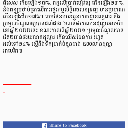
ពិសេស កើនឡើង១៧%, ពន្ធលើប្រាក់បៀវត្ស កើនឡើង២៣%,
និងពន្ធប្រថាប់ត្រាលើការផ្ទេរកម្មសិទ្ធិអចលនទ្រព្យ មានប្រមាណ
កើនឡើងជិត១៧%។ តាមផែនការអគ្គនាយកដ្ឋានពន្ធដារ នឹង
ប្រមូលចំណូលឲ្យបានដល់ជាង ២ពាន់៨រយលានដុល្លារអាមេរិក
នៅឆ្នាំ២០២២នេះ ខណៈកាលពីឆ្នាំ២០២១ ប្រមូលចំណូលបាន
ជិត២ពាន់៨រយលានដុល្លារ កើនលើសផែនការ រហូត
ដល់ទៅ២៤% ស្មើនឹងទឹកប្រាក់ចំនួនជាង ៥00លានដុល្លា
អាមេរិក៕
_
Share to Facebook