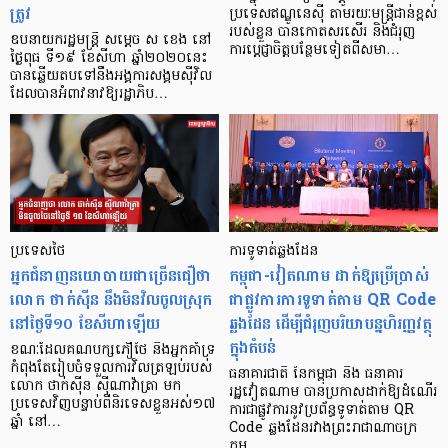
ត្រូវ
ប្រទេសឥណ្ឌូនេស៊ី តាមរយៈមន្រ្តីជាន់ខ្ពស់
របស់ខ្លួន បានកោតសរសើរ និងជំរុញ
ឧបនាយករដ្ឋមន្ត្រី សម្តេច ស ខេង នៅ
ការប្តេជ្ញាចិត្តបន្ថែមទៀតពីសមា…
ថ្ងៃពុធ ទី១៩ ខែសីហា ឆ្នាំ២០២០​នេះ
បាន​ឆ្លើយតប​ទៅនឹង​អង្គការ​សង្គម​ស៊ីវិល​
ដែល​បាន​អំពាវនាវ​ឱ្យ​រដ្ឋាភិប…
ប្រទេសថៃ
ការទូទាត់ឆ្លងដែន
អ្នកជំនាញនយោបាយជាច្រើនជឿថា
កម្ពុជា-វៀតណាម ដាក់ឱ្យប្រើប្រាស់
លោក ថាក់ស៊ីន នឹងមិនវិលចូលស្រុក
ជាផ្លូវការការទូទាត់តាម QR Code
នៅថ្ងៃទី១០ ខែសីហាឡើយ
ឆ្លងដែន ដើម្បីជំរុញបរិយាបន្នហិរញ្ញវត្ថុ
ក្នុងតំបន់
ខណៈដែលគណបក្សភឿថៃ និងអ្នកគាំទ្រ
កំពុងតែរៀបចំទទួលការវិលត្រឡប់របស់
ធនាគារជាតិ នៃកម្ពុជា និង ធនាគារ
លោក ថាក់ស៊ីន ស៊ីណាវ៉ាត្រា មក
រដ្ឋវៀតណាម បានប្រកាសដាក់ឱ្យដំណើរ
ប្រទេសវិញបន្ទាប់ពីនិរទេសខ្លួនអស់១៧
ការជាផ្លូវការនូវប្រព័ន្ធទូទាត់តាម QR
ឆ្នាំ នៅ…
Code ឆ្លងដែនរវាងព្រះរាជាណាចក្រ
កម្ពុ…