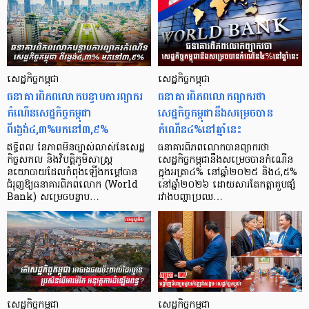
សេដ្ឋកិច្ចកម្ពុជា
សេដ្ឋកិច្ចកម្ពុជា
ធនាគារពិភពលោកបន្ទាបការព្យាករ
ធនាគារពិភពលោកព្យាករថា
កំណើនសេដ្ឋកិច្ចកម្ពុជា
សេដ្ឋកិច្ចកម្ពុជានឹងសម្រេចបាន
ពីរង្វង់៤,៣%មកនៅ៣,៩%
កំណើន៤%នៅឆ្នាំនេះ
ឥទ្ធិពល នៃភាពមិនច្បាស់លាស់នៃសេដ្ឋ
ធនាគារពិភពលោកបានព្យាករថា
កិច្ចសកល និងវិបត្តិភូមិសាស្ត្រ
សេដ្ឋកិច្ចកម្ពុជានឹងសម្រេចបានកំណើន
នយោបាយដែលកំពុងឡើងកម្ដៅបាន
ក្នុងអត្រា៤% នៅឆ្នាំ២០២៥ និង៤,៥%
ជំរុញឱ្យធនាគារពិភពលោក (World
នៅឆ្នាំ២០២៦ ដោយសារតែកត្តាគួបផ្សំ
Bank) សម្រេចបន្ទាប…
រវាងបញ្ហាប្រឈ…
សេដ្ឋកិច្ចកម្ពុជា
សេដ្ឋកិច្ចកម្ពុជា