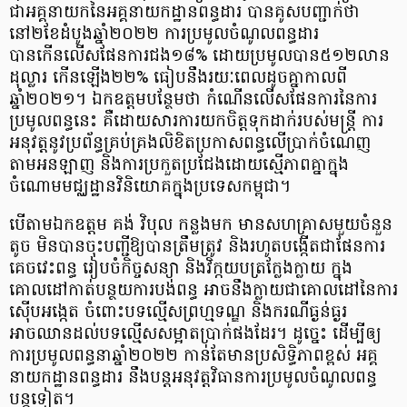
ជាអគ្គនាយកនៃអគ្គនាយកដ្ឋានពន្ធដារ បានគូសបញ្ជាក់ថា
នៅ២ខែដំបូងឆ្នាំ២០២២ ការប្រមូលចំណូលពន្ធដារ
បានកើនលើសផែនការជង១៨% ដោយប្រមូលបាន៥១២លាន
ដុល្លារ កើនឡើង២២% ធៀបនឹងរយៈពេលដូចគ្នាកាលពី
ឆ្នាំ២០២១។ ឯកឧត្តមបន្ថែមថា កំណើនលើសផែនការនៃការ
ប្រមូលពន្ធនេះ គឺដោយសារការយកចិត្តទុកដាក់របស់មន្ត្រី ការ
អនុវត្តនូវប្រព័ន្ធគ្រប់គ្រងលិខិតប្រកាសពន្ធលើប្រាក់ចំណេញ
តាមអនឡាញ និងការប្រកួតប្រជែងដោយស្មើភាពគ្នាក្នុង
ចំណោមមជ្ឈដ្ឋានវិនិយោគក្នុងប្រទេសកម្ពុជា។
បើតាមឯកឧត្តម គង់ វិបុល កន្លងមក មានសហគ្រាសមួយចំនួន
តូច មិនបានចុះបញ្ជីឱ្យបានត្រឹមត្រូវ និងរហូតបង្កើតជាផែនការ
គេចវេះពន្ធ រៀបចំកិច្ចសន្យា និងវិក្កយបត្រក្លែងក្លាយ ក្នុង
គោលដៅកាត់បន្ថយការបង់ពន្ធ អាចនឹងក្លាយជាគោលដៅនៃការ
ស៊ើបអង្កេត ចំពោះបទល្មើសព្រហ្មទណ្ឌ និងករណីធ្ងន់ធ្ងរ
អាចឈានដល់បទល្មើសសម្អាតប្រាក់ផងដែរ។ ដូច្នេះ ដើម្បីឲ្យ
ការប្រមូលពន្ធនាឆ្នាំ២០២២ កាន់តែមានប្រសិទ្ធិភាពខ្ពស់ អគ្គ
នាយកដ្ឋានពន្ធដារ នឹងបន្តអនុវត្តវិធានការប្រមូលចំណូលពន្ធ
បន្តទៀត។