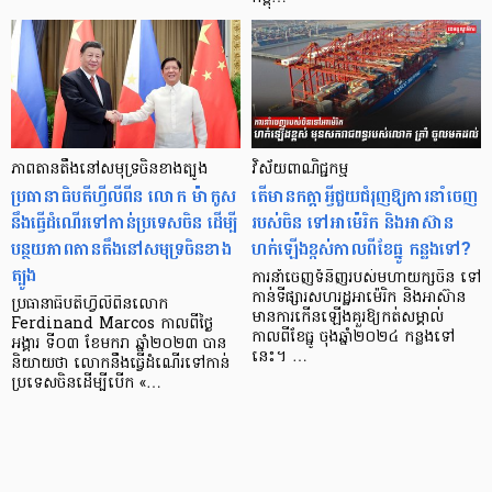
ភាពតានតឹងនៅសមុទ្រចិនខាងត្បូង
វិស័យពាណិជ្ជកម្ម
ប្រធានាធិបតីហ្វីលីពីន លោក ម៉ាកូស
តើមានកត្តាអ្វីជួយជំរុញឱ្យការនាំចេញ
នឹងធ្វើដំណើរទៅកាន់ប្រទេសចិន ដើម្បី
របស់ចិន ទៅអាម៉េរិក និងអាស៊ាន
បន្ថយភាពតានតឹងនៅសមុទ្រចិនខាង
ហក់ឡើងខ្ពស់កាលពីខែធ្នូ កន្លងទៅ?
ត្បូង
ការនាំចេញទំនិញរបស់មហាយក្សចិន ទៅ
កាន់ទីផ្សារសហរដ្ឋអាម៉េរិក និងអាស៊ាន
ប្រធានាធិបតីហ្វីលីពីនលោក
មានការកើនឡើងគួរឱ្យកត់សម្គាល់
Ferdinand Marcos កាលពីថ្ងៃ
កាលពីខែធ្នូ ចុងឆ្នាំ២០២៤ កន្លងទៅ
អង្គារ ទី០៣ ខែមករា ឆ្នាំ២០២៣ បាន
នេះ។ …
និយាយថា លោកនឹងធ្វើដំណើរទៅកាន់
ប្រទេសចិនដើម្បីបើក «…