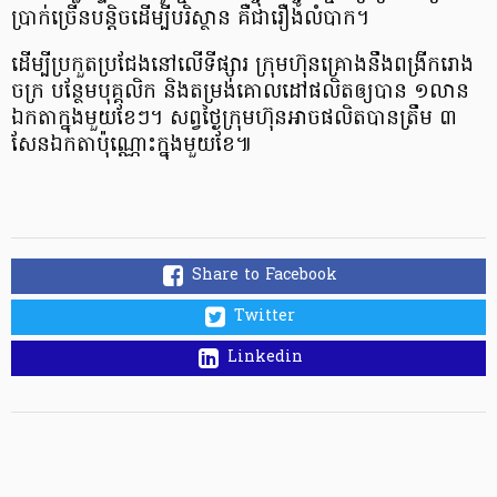
ប្រាក់​ច្រើន​បន្តិច​ដើម្បី​បរិស្ថាន គឺ​ជា​រឿង​លំបាក។
ដើម្បី​ប្រកួត​ប្រជែង​នៅ​លើ​ទីផ្សារ ក្រុមហ៊ុន​គ្រោង​នឹង​ពង្រីក​រោង
ចក្រ បន្ថែម​បុគ្គលិក​ និង​តម្រង់​គោលដៅ​ផលិត​ឲ្យ​បាន ១​លាន​
ឯកតា​ក្នុង​​មួយ​ខែៗ។ សព្វ​ថ្ងៃ​ក្រុមហ៊ុន​អាច​ផលិត​បាន​ត្រឹម ៣​
សែន​ឯកតា​ប៉ុណ្ណោះ​ក្នុង​មួយ​ខែ៕
Share to Facebook
Twitter
Linkedin