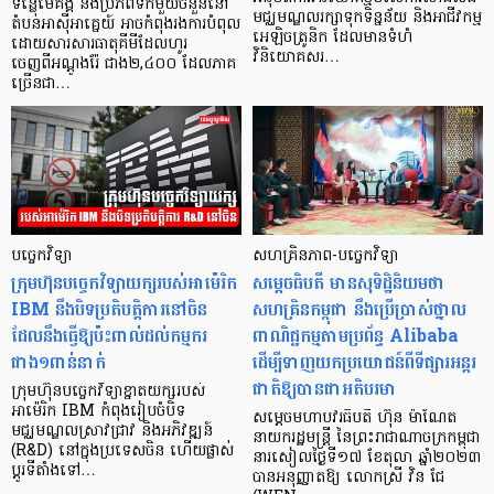
ទន្លេមេគង្គ និងប្រភពទឹកមួយចំនួននៅ
មជ្ឈមណ្ឌលរក្សាទុកទិន្នន័យ និងអាជីវកម្ម
តំបន់អាស៊ីអាគ្នេយ៍ អាចកំពុងរងការបំពុល
អេឡិចត្រូនិក ដែលមានទំហំ
ដោយសារសារធាតុគីមីដែលហូរ
វិនិយោគសរ…
ចេញពីអណ្តូងរ៉ែ ជាង២,៤០០ ដែលភាគ
ច្រើនជា…
បច្ចេកវិទ្យា
សហគ្រិនភាព-បច្ចេកវិទ្យា
ក្រុមហ៊ុនបច្ចេកវិទ្យាយក្សរបស់អាម៉េរិក
សម្តេចធិបតី មានសុទិដ្ឋិនិយមថា
IBM នឹងបិទប្រតិបត្តិការនៅចិន
សហគ្រិនកម្ពុជា នឹងប្រើប្រាស់ថ្នាល
ដែលនឹងធ្វើឱ្យប៉ះពាល់ដល់កម្មករ
ពាណិជ្ជកម្មតាមប្រព័ន្ធ Alibaba
ជាង១ពាន់នាក់
ដើម្បីទាញយកប្រយោជន៍ពីទីផ្សារអន្តរ
ជាតិឱ្យបានជាអតិបរមា
ក្រុមហ៊ុនបច្ចេកវិទ្យាខ្នាតយក្សរបស់
អាម៉េរិក IBM កំពុងរៀបចំបិទ
សម្តេចមហាបវរធិបតី ហ៊ុន ម៉ាណែត
មជ្ឈមណ្ឌលស្រាវជ្រាវ និងអភិវឌ្ឍន៍
នាយករដ្ឋមន្រ្តី នៃព្រះរាជាណាចក្រកម្ពុជា
(R&D) នៅក្នុងប្រទេសចិន ហើយផ្លាស់
នារសៀលថ្ងៃទី១៧ ខែតុលា ឆ្នាំ២០២៣
ប្តូរទីតាំងទៅ…
បានអនុញ្ញាតឱ្យ លោកស្រី វិន ជែ