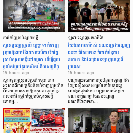
ការកែច្នៃគ្រាប់ស្វាយចន្ទី
ឡាវបណ្តេញជនជាតិថៃ
ស្ថានទូតអូស្ត្រាលី ប្តេជ្ញាទាក់ទាញ
ថៃរងភាពអាម៉ាស់ ខណៈឡាវបណ្តេញ
ក្រុមហ៊ុនមក​វិនិយោគលើការកែច្នៃ
ជនជាតិថៃ៣២នាក់ពាក់ព័ន្ធការ
គ្រាប់ស្វាយចន្ទីនៅកម្ពុជា ដើម្បីជួយ
ឆបោក និងល្បែងអនឡាញចេញពី
ផ្តល់តម្លៃបន្ថែមកសិករ និងសេដ្ឋកិច្ច
ប្រទេស
15 hours ago
16 hours ago
ស្ថានទូតអូស្ត្រាលីប្រចាំកម្ពុជា បាន
បណ្តាញឆបោកតាមប្រព័ន្ធអនឡាញ និង
អះអាងពីការបន្តខិតខំទាក់ទាញក្រុមហ៊ុន
ល្បែងស៊ីសងខុសច្បាប់នៅតំបន់ទន្លេ
វិនិយោគបរទេសឱ្យមកបោះទុនគាំទ្រ
មេគង្គកំពុងរងការ បង្ក្រាប​កាន់តែខ្លាំង
ដល់អាជីវកម្មកែច្នៃគ្រាប់ស្វាយចន្ទី
ខណៈអាជ្ញាធរឡាវបានបណ្តេញ
នៅកម្ព…
ជនជាតិថៃ៣២នា…