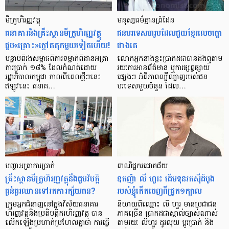
មីក្រូ​ហិរញ្ញវត្ថុ
មនុស្ស​ធម៌​គ្មាន​ព្រំដែន
ធនាគារ​និង​គ្រឹះស្ថាន​មីក្រូ​ហិរញ្ញវត្ថុ​
ជន​បរទេស​៣​រូប​ដែល​ជួយ​ខ្មែរ​លេច​ធ្លោ​
ជួប«គ្រោះ»ក្តៅ​គគុក​មួយ​ទៀត​ហើយ!
ជាង​គេ
បន្ទាប់​ពី​រង​សម្ពាធ​​ពី​ការ​ទម្លាក់​ពិដាន​អត្រា​
លោកអ្នក​នាង​ខ្លះ​ប្រាកដ​ជា​បាន​​ដឹង​ឮ​តាម​
ការ​ប្រាក់ ១៨​% ដែល​កំណត់​ដោយ​
រយៈ​ការ​អាន​ព័ត៌មាន ឬ​ការ​ផ្សព្វផ្សាយ​
រដ្ឋាភិបាល​កម្ពុជា កាល​ពី​ពេល​ថ្មីៗ​នេះ
ផ្សេងៗ អំពី​ភាព​ល្បីល្បាញ​របស់​ជន​
ឥឡូវ​នេះ ធនាគ…
បរទេស​មួយ​ចំនួន ដែល…
បញ្ហា​អត្រា​ការប្រាក់
ពាណិជ្ជករជោគជ័យ
គ្រឹះស្ថាន​មីក្រូ​ហិរញ្ញវត្ថុ​នឹង​ជួប​វិបត្តិ​
ឧកញ៉ា លី ហួរ៖ ដើមទុនរកស៊ីដំបូង
ធ្ងន់ធ្ងរ​ឈាន​ទៅ​រក​ការ​ក្ស័យធន?
របស់ខ្ញុំកើតចេញពីជ្រូក១ក្បាល
ក្រុម​អ្នក​ជំនាញ​នៅ​ក្នុង​វិស័យ​ធនាគារ
និយាយ​ពី​ឈ្មោះ លី ហួរ មាន​ប្រជាជន​
ហិរញ្ញវត្ថុ​និង​ប្រតិបត្តិករ​ហិរញ្ញ​វត្ថុ បាន​​
ភាគ​ច្រើន ប្រាកដ​ជា​ស្គាល់​ច្បាស់​ណាស់
លើក​ឡើង​ប្រហាក់​ប្រហែល​គ្នា​ថា ការ​ធ្វើ​
តាមរយៈ លីហួរ ដូរ​លុយ ប្តូរ​បា្រក់ និង​