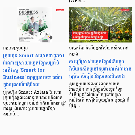
(WEN…
អត្ថបទក្រុមហ៊ុន
បច្ចេកវិទ្យាទំនើបក្នុងវិស័យកសិកម្មនៅ
ក្រុមហ៊ុន Smart សម្ពោធជាផ្លូវការ
កម្ពុជា
ការប្រើប្រាស់បច្ចេកវិទ្យាទំនើបក្នុង
ដំណោះស្រាយបច្ចេកវិទ្យាសម្រាប់
វិស័យកសិកម្មនៅកម្ពុជាហាក់នៅមាន
អាជីវកម្ម 'Smart for
កម្រិត បើធៀបនឹងប្រទេសជិតខាង
Business' ជម្រុញភាពជោគជ័យ
ក្នុងយុគសម័យឌីជីថល
ស្ថិតក្នុងបរិបទពិភពលោកកាន់តែ
រីកចម្រើន ការប្រើប្រាស់បច្ចេកវិទ្យា
ក្រុមហ៊ុន Smart Axiata ដែលជា
ទំនើបក្នុងវិស័យកសិកម្មនៅកម្ពុជា
ក្រុមហ៊ុនផ្តល់សេវាទូរគមនាគមន៍ឈាន
កាន់តែកើនឡើងពីមួយឆ្នាំទៅមួយឆ្នាំ ក៏
មុខគេនៅកម្ពុជា បានដាក់ដំណើរការជាផ្លូវ
ប៉ុន្តែ …
ការនូវ ដំណោះស្រាយបច្ចេកវិទ្យា
សម្រាប់…