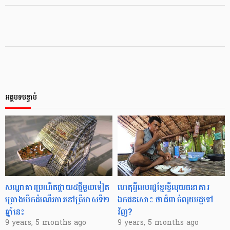
អត្ថបទបន្ទាប់
សណ្ឋាគារ​ប្រណីត​ផ្កាយ​៥​ថ្មី​មួយ​ទៀត​​
ហេតុអ្វី​ពលរដ្ឋ​ខ្មែរ​ខ្ចី​លុយ​ធនាគារ​
គ្រោង​បើក​ដំណើរការ​នៅ​ត្រីមាស​ទី​២​
ឯកជន​សោះ ថា​ជំពាក់​លុយ​រដ្ឋ​ទៅ​
ឆ្នាំ​នេះ
វិញ?
9 years, 5 months ago
9 years, 5 months ago