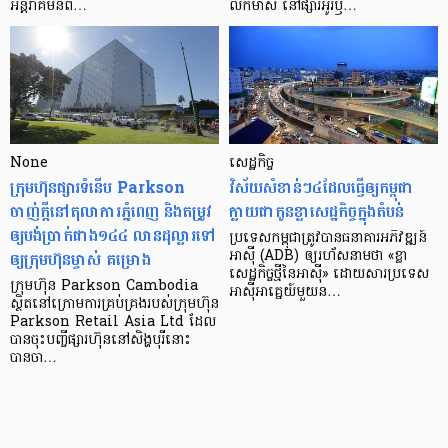
អន្តរាគមន៍​ព…
លក់​មាស នៅ​ផ្សារ​អូរ​ឫ…
None
សេដ្ឋកិច្ច​
ក្រុមហ៊ុនផ្សារទំនើប Parkson
វិស័យ​សំខាន់ៗ​៤​ដែល​ធ្វើ​ឲ្យ​កម្ពុជា​
ចាញ់ក្ដីនៅតុលាការភ្នំពេញ និងតម្រូវ
ក្លាយ​ជា​កូន​ខ្លា​សេដ្ឋកិច្ច​ក្នុង​តំបន់
ឲ្យបង់ប្រាក់ជាង១៤៤ លានដុល្លារទៅ
ប្រទេស​កម្ពុជា​ត្រូវ​បាន​ធនាគារ​អភិវឌ្ឍន៍​
ឲ្យក្រុមហ៊ុនម្ចាស់ គម្រោង
អាស៊ី (ADB) ឲ្យ​រហ័ស​នាមថា «ខ្លា​
សេដ្ឋកិច្ច​ថ្មី​នៃ​អាស៊ី» ដោយសារ​ប្រទេស​
ក្រុមហ៊ុន Parkson Cambodia
អាស៊ី​អាគ្នេយ៍​មួយ​ន…
ស្ថិតនៅក្រោមការគ្រប់គ្រងរបស់ក្រុមហ៊ុន
Parkson Retail Asia Ltd ដែល
បានចុះបញ្ចីផ្សារហ៊ុននៅសិង្ហបុរីនោះ
បានចា…