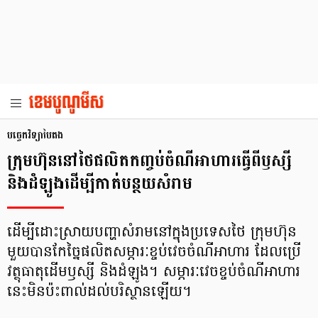
បច្ចេកវិទ្យា​បៃតង
ក្រុមហ៊ុន​នៅ​ថៃ​ផលិត​កញ្ចប់​ចំណី​អាហារ​ធ្វើ​ពី​ឫស្សី​
និង​ដំឡូង​​ដើម្បី​កាត់​បន្ថយ​សំរាម
ដើម្បី​ដោះស្រាយ​បញ្ហា​សំរាម​នៅ​ក្នុង​ប្រទេស​ថៃ ក្រុមហ៊ុន​
មួយ​បាន​កែច្នៃ​ផលិត​សម្ភារៈ​ខ្ចប់​វេច​ចំណី​អាហារ ដែល​ប្រើ​
វត្ថុ​ធាតុ​ដើម​ឫស្សី និង​ដំឡូង។ សម្ភារៈ​វេច​ខ្ចប់​ចំណី​អាហារ​
នេះ​មិន​ប៉ះពាល់​ដល់​បរិស្ថាន​ឡើយ។