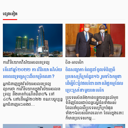
ផ្សេងទៀត
ការវិនិយោគវិស័យអចលនទ្រព្យ
ចិន-អាមេរិក
តើនៅឆ្នាំ២០២២ ការវិនិយោគវិស័យ
ចិនសន្យាកាត់ពន្ធនាំចូលទំនិញពី
អចលនទ្រព្យស្ទុះងើបកម្រិតណា?
ប្រទេសក្រីក្រចំនួន១៦ រួមទាំងកម្ពុជា
ដើម្បីប៉ះប៉ូវផលរំខានពាណិជ្ជកម្មដែល
អ្នកជំនាញក្នុងវិស័យអចលនទ្រព្យ
ប្រេះស្រាំជាមួយអាមេរិក
ព្យាករថា ការវិនិយោគក្នុងវិស័យអចលន
ទ្រព្យ នឹងមានកំណើនពី៣០% ទៅ
ប្រទេសចិននឹងកាត់បន្ថយពន្ធលើមុខ
៤០% នៅដើមឆ្នាំ២០២២ ខណៈបច្ចុប្បន្ន
ទំនិញដែលជាប់ពន្ធស្ទើរតែទាំងអស់
អ្នកជំនាញអះអាងថ…
ដែលនាំចូលពីប្រទេសក្រីក្របំផុត
ទាំង១៦របស់ពិភពលោក ដែលក្នុងនោះ
ក៏មានប្រទេសកម្ពុ…