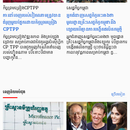
កិច្ចព្រមព្រៀងCPTPP
សេដ្ឋកិច្ចកម្ពុជា
ការនាំចេញរបស់វៀតណាមត្រូវបាន
អ្នកជំនាញសេដ្ឋកិច្ចអះអាងថា
ជំរុញមួយផ្នែកដោយកិច្ចព្រមព្រៀង
មូលដ្ឋានគ្រឹះសេដ្ឋកិច្ចកម្ពុជានឹង
CPTPP
ខ្សោយបើគ្មានការបង្កើតផលិតកម្មថ្មី
កិច្ចព្រមព្រៀងវឌ្ឍនភាព និងគ្រប់ជ្រុង
អ្នកជំនាញសេដ្ឋកិច្ចអះអាងថា មូលដ្ឋាន
ជ្រោយ សម្រាប់ភាពជាដៃគូអន្តរប៉ាស៊ីហ្វិក
គ្រឹះសេដ្ឋកិច្ចកម្ពុជានឹងខ្សោយ បើគ្មានការ
CP TPP បានជួយរុញកំណើននាំចេញ
បង្កើតផលិតកម្មថ្មី ចុះថាតើអ្វីខ្លះជា
របស់វៀតណាម បើទោះបីជាមាន
កាលានុវត្តភាពសម្រាប់កម្ពុជា ក្ន…
បញ្ហាកូវីដ…
ពេញនិយមបំផុត
ច្រើនទៀត