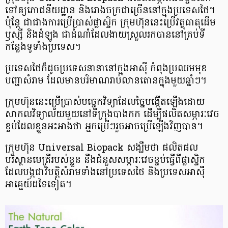
ទៅ​ឲ្យ​ភោជនីយដ្ឋាន​ និង​រោងចក្រ​ជា​ច្រើន​នៅ​ក្នុង​ប្រទេស​ថៃ។
ប៉ុន្តែ ជាជាង​ការ​ប្រើ​ប្រាស់​ផ្លាស្ទិក ក្រុមហ៊ុន​នេះ​ប្រើ​វត្ថុ​ធាតុ​ដើម​
ឫស្សី និង​ដំឡូង ជា​ដំណាំ​ដែល​ងាយស្រួល​រក​បាន​នៅ​គ្រប់​ទី
កន្លែង​ទូទាំង​ប្រទេស។
ប្រទេស​ថៃ​ក៏​ដូច​ប្រទេស​នានា​នៅ​ក្នុង​អាស៊ី កំពុង​ប្រឈម​មុខ​
បញ្ហា​សំរាម​ ដែល​មាន​បរិមាណ​រាប់​លាន​តោន​ក្នុង​មួយ​ឆ្នាំៗ។
ក្រុមហ៊ុន​នេះ​ប្រើ​ប្រាស់​បច្ចេកវិទ្យា​ដែល​ច្នៃ​បង្កើត​ឡើង​ដោយ​
សាកលវិទ្យាល័យ​មួយ​នៅ​ទីក្រុង​បាងកក ដើម្បី​ផលិត​សម្ភារៈវេច​
ខ្ចប់​ដែល​ខ្លួន​អះអាង​ថា អ្នក​ប្រើ​ៗ​រួច​អាច​ប្រើ​ឡើង​វិញ​បាន។
ក្រុមហ៊ុន Universal Biopack សង្ឃឹមថា ផលិតផល​​
បរិស្ថាន​មេត្រី​របស់​ខ្លួន នឹង​ជំនួស​​សម្ភារៈ​វេច​ខ្ចប់​​ធ្វើ​ពី​ផ្លាស្ទិក
ដែលបង្ក​ជា​វិបត្តិ​សំរាម​ទាំង​នៅ​ប្រទេស​ថៃ និង​ប្រទេស​អាស៊ី​
អាគ្នេយ៍​ដទៃ​ទៀត។