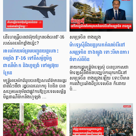
តើហេតុអ្វីបានជាអ៊ុយក្រែនចង់បានF-16
សមុទ្រចិន ខាងត្បូង
របស់អាមេរិកខ្លាំងម្ល៉េះ?
ម៉ាឡេស៊ីនឹងបន្តរុករកកំណប់រ៉ែនៅ
អាមេរិកយល់ព្រមបញ្ជូនយន្តហោះ
សមុទ្រចិន ខាងត្បូង ទោះបីមានការ
ចម្បាំង F-16 ទៅពីសម្ព័ន្ធមិត្ត
ជំទាស់ពីចិន
ដាណឺម៉ាក និងហូឡង់ ទៅឲ្យអ៊ុយ
នាយករដ្ឋមន្ត្រីម៉ាឡេស៊ី បានប្រកាសថា
ក្រែន
ម៉ាឡេស៊ីនឹងមិនបញ្ឈប់ការរុករករ៉ែនៅ
សមុទ្រចិន ខាងត្បូងឡើយ ទោះបីមាន
មន្ត្រីអាមេរិកពីររូបបានឱ្យសារព័ត៌មានអន្តរ
ការតវ៉ាប្រឆាំងពីប្រទេសចិន ក៏ដោយ
ជាតិធំៗដឹថា រដ្ឋបាលលោកចូ បៃដិន បាន
ប៉…
សម្រេចអនុម័តជាផ្លូវការឱ្យប្រទេសសម្ព័ន្ធ
មិត្តដាណឺម៉ាកនិងហូឡង់ …