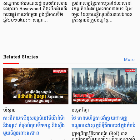
សណ្ឋាគារ​និង​រមណីយដ្ឋាន​មួយ​ដែល​មាន​
ប្រជាពលរដ្ឋ​ខែ្មរ​ភាគ​ច្រើន​ដែល​រស់នៅ​
ឈ្មោះ​ថា Rosewood នឹង​បើក​ដំណើរ
ខេត្ត តំបន់​ដាច់​ស្រយោល​ជនបទ ស្រែ​
ការ​ជា​ផ្លូវការ​នៅ​កម្ពុជា ក្នុង​ត្រីមាស​ទី២
ចម្ការ ដែល​បាន​ខ្ចី​លុយ​ពី​ធនាគារ​ឯកជន
ឆ្នាំ​២០១៧​នេះ។ សណ្ឋា…
គ្រឹះស្ថាន​មីក្រូ​ហិរញ្ញវត្…
Related Stories
More
បរិស្ថាន
បច្ចេកវិទ្យា
ការជីកយករ៉ែខុសច្បាប់នៅមីយ៉ាន់ម៉ា
ថៃ មានមហិច្ឆតាចង់ក្លាយជាមជ្ឈ
និងឡាវ កំពុងបំពុលទឹកទន្លេ និងស្ទឹង
មណ្ឌលនវានុវត្តន៍ឌីជីថលនៅក្នុងតំបន់
មួយចំនួននៅអាស៊ាន
ក្រុមប្រឹក្សាវិនិយោគថៃ (BoI) បាន
អនុម័តការវិនិយោគថ្មីៗលើការសាងសង់