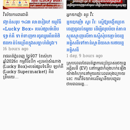
វិស័យការពារជាតិ
អ្នកឧកញ៉ា សួរ វីរៈ
រង្វាន់សរុប ១៤៣ លានរៀល! កម្មវិធី
អ្នកឧកញ៉ា សួរ វីរៈ ស្នើឱ្យបង្កើតច្រក
«Lucky Box» របស់ផ្សារទំនើប
ចេញចូលតែមួយ ដើម្បីលុបបំបាត់ភាព
ឡាក់គី ទាក់ទាញការចូលរួមពីអតិថិ
ស្មុគស្មាញលើការស្នើសុំបតភ្ជាប់ចរន្ត
ជនកាន់តែច្រើនក្នុងសប្តាហ៍ដំបូង។
អគ្គិសនីទៅកាន់ស្ថានីយសាករថយន្ត
អគ្គិសនី
16 hours ago
1 day, 9 hours ago
រាជធានីភ្នំពេញ ថ្ងៃទី07 ខែសីហា
ឆ្នាំ2026៖ កម្មវិធីបើក «ប្រអប់សំណាង
ស្របពេលដែលនិន្នាការប្រើប្រាស់រថយន្ត
(Lucky Box)»របស់ផ្សារទំនើប ឡាក់គី
អគ្គិសនី (EV) នៅកម្ពុជាកំពុងហក់ឡើង
(Lucky Supermarket) គិត
យ៉ាងគំហុកនៅមួយរយៈពេលចុងក្រោយ
ត្រឹមរយ…
នេះ ការវិនិយោគលើស្ថានីយបញ្ចូល
ថាមពលអគ្គ…