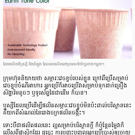
ពែង​ផលិត​ពី​ឫស្សី និង​ដំឡូង ដែល​គេ​ផលិត​នៅ​ប្រទេស​ថៃ​ក្បែរ​ខាង​កម្ពុជា។
ក្រុមហ៊ុន​និយាយថា សម្ភារៈ​វេចខ្ចប់​របស់​ខ្លួន​ ក្រៅ​ពី​ប្រើ​សម្រាប់​
វេច​ខ្ចប់​ចំណី​អាហារ អ្នក​ប្រើ​ក៏​អាច​ប្រើ​វា​សម្រាប់​ទុកដាក់​គ្រឿង​
សិង្ហា​រិម​តូចៗ ឬ​ទូរស័ព្ទ​ដៃ​ជា​ដើម ក៏​បាន។
ឫស្សី​ដែល​ប្រើ​ដើម្បី​ផលិត​សម្ភារៈ​វេច​ខ្ចប់​មិនប៉ះពាល់​បរិស្ថាន​នេះ
គឺ​យក​ពី​សំណល់​នៃ​រោងចក្រ​ផលិត​ចង្កឹះ។
ទោះបី​ជា​ផលិតផល​នេះ​ ល្អ​សម្រាប់​បរិស្ថាន​ក្ដី ក៏​ប៉ុន្តែ​តម្លៃ​វា​ក៏​
លើស​ពី​ផ្លាស្ទិក​ដែរ ដូច្នេះ ការបញ្ចុះ​បញ្ចូល​អ្នក​ប្រើ​ប្រាស់​ឲ្យ​ចាយ​