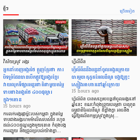
ថ្មីៗ
ច្រើនទៀត
វិស័យស្រូវ អង្ករ
ហ្វីលីពីន
អ្នកនាំចេញអង្ករថៃ ត្អូញត្អែរថា ការ
ហ្វីលីពីននឹងបន្តនាំចូលអង្ករក្រោយ
បិទព្រំដែនបានបើកផ្លូវឱ្យអង្ករខ្មែរ
បារម្ភបាតុភូតអែលនីណូ បង្កឱ្យខ្វះ
វាយលុកទីផ្សារអន្តរជាតិជាមួយតម្លៃ
ស្បៀងអាហារនៅឆ្នាំក្រោយ
ទាបជាងអង្ករថៃ ៤០០ដុល្លារ
15 hours ago
ក្នុង១តោន
ហ្វីលីពីន បាន​សម្រេចបន្តនាំចូលអង្ករនៅ
ឆ្នាំនេះ ខណៈកំពុងព្រួយបារម្ភថា បាតុភូត
15 hours ago
ធម្មជាតិអែលនីណូ ដ៏ខ្លាំងក្លា​ អាចនឹង
ការលក់អង្ករផ្កាម្លិះរបស់កម្ពុជា ក្នុងតម្លៃ
ធ្វើឱ្យផលិតកម្មស្រូវក្នុងស្រុ…
ទាបជាងអង្ករហមម៉ាលិសរបស់ថៃ រហូត
ដល់៤០០ដុល្លារក្នុងមួយតោន កំពុងបង្ក
ការរញ្ជួយ និងជ្រួលច្របល់យ៉ាងខ្លា…