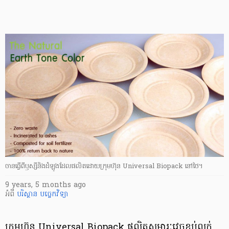
ចាន​ធ្វើ​ពី​ឫស្សី​និងដំឡូង​ដែល​ផលិត​ដោយ​ក្រុមហ៊ុន Universal Biopack នៅ​ថៃ។
9 years, 5 months ago
អំពី
បរិស្ថាន
បច្ចេកវិទ្យា
ក្រុមហ៊ុន​ Universal Biopack ផលិត​សម្ភារៈ​វេច​ខ្ចប់​លក់​