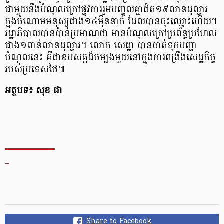
ជាមួយនឹងបំណុលក្រៅផ្លូវការរួមបញ្ចូលគ្នាជិត១៩លានដុល្លារ
ក្នុងចំណោមមនុស្សជាង១៤ម៉ឺននាក់ ដែលបានចុះឈ្មោះហើយ។
រដ្ឋាភិបាលបានប៉ាន់ប្រមាណថា មានបំណុលក្រៅប្រព័ន្ធប្រហែល
ជាង១ពាន់លានដុល្លារ។ លោក សេដ្ឋា បានចាត់ទុកបញ្ហា
បំណុលនេះ គឺជាឧបសគ្គដ៏ចម្បងមួយនៅក្នុងការពង្រឹងសេដ្ឋកិច្ច
របស់ប្រទេសថៃ៕
អត្ថបទ៖ សុខ ជា
_
Share to Facebook