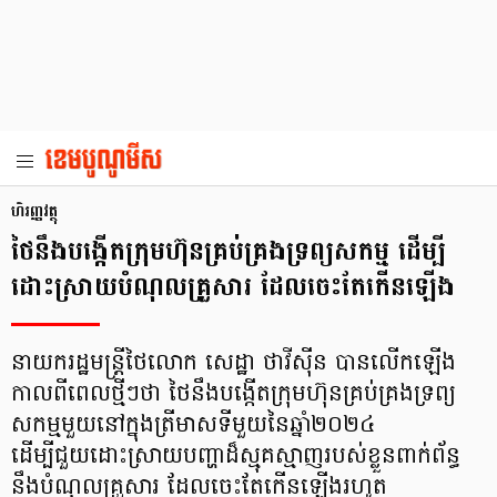
ហិរញ្ញវត្ថុ
ថៃនឹងបង្កើតក្រុមហ៊ុនគ្រប់គ្រងទ្រព្យសកម្ម ដើម្បី
ដោះស្រាយបំណុលគ្រួសារ ដែលចេះតែកើនឡើង
នាយករដ្ឋមន្ត្រីថៃលោក សេដ្ឋា ថាវីស៊ីន បានលើកឡើង
កាលពីពេលថ្មីៗថា ថៃនឹងបង្កើតក្រុមហ៊ុនគ្រប់គ្រងទ្រព្យ
សកម្មមួយនៅក្នុងត្រីមាសទីមួយនៃឆ្នាំ២០២៤
ដើម្បីជួយដោះស្រាយបញ្ហាដ៏ស្មុគស្មាញរបស់ខ្លួនពាក់ព័ន្ធ
នឹងបំណុលគ្រួសារ ដែលចេះតែកើនឡើងរហូត