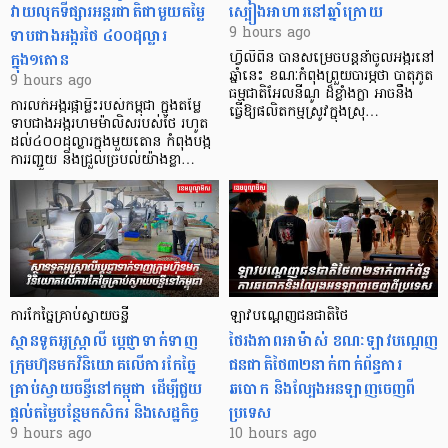
វាយលុកទីផ្សារអន្តរជាតិជាមួយតម្លៃ
ស្បៀងអាហារនៅឆ្នាំក្រោយ
ទាបជាងអង្ករថៃ ៤០០ដុល្លារ
9 hours ago
ក្នុង១តោន
ហ្វីលីពីន បាន​សម្រេចបន្តនាំចូលអង្ករនៅ
ឆ្នាំនេះ ខណៈកំពុងព្រួយបារម្ភថា បាតុភូត
9 hours ago
ធម្មជាតិអែលនីណូ ដ៏ខ្លាំងក្លា​ អាចនឹង
ការលក់អង្ករផ្កាម្លិះរបស់កម្ពុជា ក្នុងតម្លៃ
ធ្វើឱ្យផលិតកម្មស្រូវក្នុងស្រុ…
ទាបជាងអង្ករហមម៉ាលិសរបស់ថៃ រហូត
ដល់៤០០ដុល្លារក្នុងមួយតោន កំពុងបង្ក
ការរញ្ជួយ និងជ្រួលច្របល់យ៉ាងខ្លា…
ការកែច្នៃគ្រាប់ស្វាយចន្ទី
ឡាវបណ្តេញជនជាតិថៃ
ស្ថានទូតអូស្ត្រាលី ប្តេជ្ញាទាក់ទាញ
ថៃរងភាពអាម៉ាស់ ខណៈឡាវបណ្តេញ
ក្រុមហ៊ុនមក​វិនិយោគលើការកែច្នៃ
ជនជាតិថៃ៣២នាក់ពាក់ព័ន្ធការ
គ្រាប់ស្វាយចន្ទីនៅកម្ពុជា ដើម្បីជួយ
ឆបោក និងល្បែងអនឡាញចេញពី
ផ្តល់តម្លៃបន្ថែមកសិករ និងសេដ្ឋកិច្ច
ប្រទេស
9 hours ago
10 hours ago