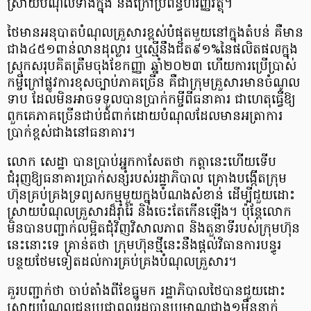
ស្រាយបំណុលទាំងក្នុង និងក្រៅប្រព័ន្ធហិរញ្ញវត្ថុ។
ថៃមានអនុបាតបំណុលគ្រួសារខ្ពស់បំផុតមួយនៅក្នុងតំបន់ គឺមាន
ជាង៤៥១ពាន់លានដុល្លារ ឬស្មើនឹងជិត៩១%នៃផលិតផលក្នុង
ស្រុកសរុបគិតត្រឹមចុងខែកញ្ញា ឆ្នាំ២០២៣ ហើយការប្រើប្រាស់
កម្ចីក្រៅផ្លូវការខុសច្បាប់ភាគច្រើន គឺជាក្រុមគ្រួសារមានចំណូល
ទាប ដែលមិនអាចទទួលបានប្រាក់កម្ចីពីធនាគារ ជាហេតុធ្វើឱ្យ
ពួកគេភាគច្រើនជាប់ជំពាក់ដោយបំណុលដែលមានអត្រាការ
ប្រាក់ខ្ពស់ជាងនៅធនាគារ។
លោក សេដ្ឋា បានប្រាប់អ្នកកាសែតថា កត្តានេះហើយទើប
ជំរុញឱ្យធនាគារប្រាក់សន្សំរបស់រដ្ឋាភិបាល គ្រោងបង្កើតក្រុម
ហ៊ុនគ្រប់គ្រងទ្រព្យសកម្មមួយក្នុងបំណងសំខាន់ ដើម្បីជួយដោះ
ស្រាយបំណុលគ្រួសារដ៏រ៉ាំរ៉ៃ និងចេះតែកើនឡើង។ ប៉ុន្តែលោក
មិនបានបញ្ជាក់លម្អិតជុំវិញវិសាលភាព និងតួនាទីរបស់ក្រុមហ៊ុន
នេះនោះទេ គ្រាន់តថា ក្រុមហ៊ុនថ្មីនេះនឹងផ្តល់វិធានការបន្ធូរ
បន្ថយថែមទៀតដល់ការគ្រប់គ្រងបំណុលគ្រួសារ។
គួរបញ្ជាក់ថា ចាប់តាំងពីខែធ្នូមក រដ្ឋាភិបាលថៃបានជួយដោះ
ស្រាយបំណូលជូនប្រជាពលរដ្ឋបានប្រមាណជាង១ម៉ឺននាក់