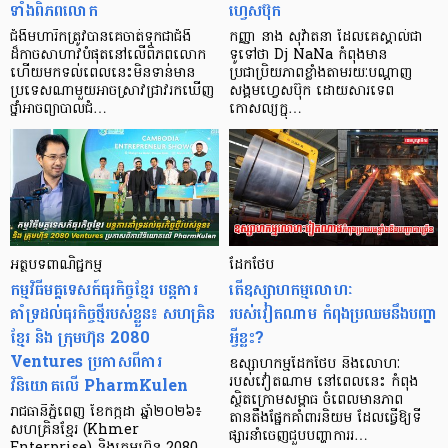
ទាំងពិភពលោក
ហ្វេសប៊ុក
ជំងឺមហារីកត្រូវបានគេចាត់ទុកជាជំងឺ
កញ្ញា នាង សុវ៉ាតនា ដែល​គេ​ស្គាល់​ជា​
ដ៏កាចសាហាវបំផុតនៅលើពិភពលោក
ទូទៅ​ថា Dj NaNa កំពុង​មាន​
ហើយមកទល់ពេលនេះមិនទាន់មាន
ប្រជាប្រិយភាព​ខ្លាំង​តាមរយៈ​បណ្តាញ​
ប្រទេសណាមួយអាចស្រាវជ្រាវរកឃើញ
សង្គម​ហ្វេសប៊ុក ដោយសារ​ទេព
ថ្នាំអាចព្យាបាលជំ…
កោសល្យ​ក្នុ…
អត្ថបទពាណិជ្ជកម្ម
ដែកថែប
កម្មវិធីមគ្គទេសក៍ធុរកិច្ចខ្មែរ បន្តការ
តើឧស្សាហកម្មលោហៈ
គាំទ្រដល់ធុរកិច្ចថ្មីរបស់ខ្លួន៖ សហគ្រិន
របស់វៀតណាម កំពុងប្រឈមនឹងបញ្ហា
ខ្មែរ និង ក្រុមហ៊ុន 2080
អ្វីខ្លះ?
Ventures ប្រកាសពីការ
ឧស្សាហកម្មដែកថែប និងលោហៈ
វិនិយោគលើ PharmKulen
របស់វៀតណាម នៅពេលនេះ កំពុង
ស្ថិតក្រោមសម្ពាធ ចំពេលមានភាព
រាជធានីភ្នំពេញ ខែកក្កដា ឆ្នាំ២០២៦៖
តានតឹងផ្នែកគាំពារនិយម ដែលធ្វើឱ្យទី
សហគ្រិនខ្មែរ (Khmer
ផ្សារនាំចេញជួបបញ្ហាការរ…