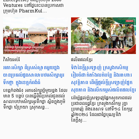
Enterprise) និងក្រុមហ៊ុន 2080
Ventures នៅថ្ងៃនេះបានប្រកាសថា
ក្រុមហ៊ុន PharmKul…
វិស័យអប់រំ
ផលិតផលខ្មែរ
អគារសិក្សា ដ៏ស្រស់ស្អាតមួយខ្នង
ទិវានៃក្តីស្រឡាញ់ ក្រសួងកសិកម្ម
បានប្រគល់ជូនសាលាបឋមសិក្សាអូរ
រៀបចំដាក់តាំងលក់បន្លែ និងអាហារ
ទឹកថ្លា ក្នុងខេត្តកំពង់ធំ
សុវត្ថិភាព ដើម្បីផ្តល់ក្តីស្រឡាញ់ផ្នែក
សុខភាព និងលើកកម្ពស់ផលិតផលខ្មែរ
ខេត្តកំពង់ធំ៖ អគារសិក្សាថ្មីមួយខ្នង ដែល
មាន 5 បន្ទប់ បានធ្វើពិធីប្រគល់ជូនដល់
ដើម្បីផ្តល់ក្ដីស្រឡាញ់ផ្នែកសុខភាពដល់
សាលាបឋមសិក្សាអូរទឹកថ្លា ស្ថិតក្នុងភូមិ
ប្រជាពលរដ្ឋខ្មែរ ក្រសួងកសិកម្ម រុក្ខា
ទឹកថ្លា ឃុំក្រយា ស្រុកសន្ទ…
ប្រមាញ់ និងនេសាទ នៅទី១៤ ខែកុម្ភៈ
ឆ្នាំ២០២៤ ដែលជាថ្ងៃបុណ្យទិវា
នៃក្តីស្…