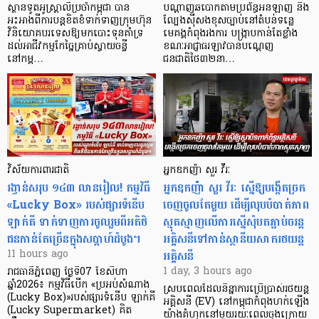
ស្ថានទូតអូស្ត្រាលីប្រចាំកម្ពុជា បាន
បណ្តាញឆបោកតាមប្រព័ន្ធអនឡាញ និង
អះអាងពីការបន្តខិតខំទាក់ទាញក្រុមហ៊ុន
ល្បែងស៊ីសងខុសច្បាប់នៅតំបន់ទន្លេ
វិនិយោគបរទេសឱ្យមកបោះទុនគាំទ្រ
មេគង្គកំពុងរងការ បង្ក្រាប​កាន់តែខ្លាំង
ដល់អាជីវកម្មកែច្នៃគ្រាប់ស្វាយចន្ទី
ខណៈអាជ្ញាធរឡាវបានបណ្តេញ
នៅកម្ព…
ជនជាតិថៃ៣២នា…
វិស័យការពារជាតិ
អ្នកឧកញ៉ា សួរ វីរៈ
រង្វាន់សរុប ១៤៣ លានរៀល! កម្មវិធី
អ្នកឧកញ៉ា សួរ វីរៈ ស្នើឱ្យបង្កើតច្រក
«Lucky Box» របស់ផ្សារទំនើប
ចេញចូលតែមួយ ដើម្បីលុបបំបាត់ភាព
ឡាក់គី ទាក់ទាញការចូលរួមពីអតិថិ
ស្មុគស្មាញលើការស្នើសុំបតភ្ជាប់ចរន្ត
ជនកាន់តែច្រើនក្នុងសប្តាហ៍ដំបូង។
អគ្គិសនីទៅកាន់ស្ថានីយសាករថយន្ត
អគ្គិសនី
11 hours ago
1 day, 3 hours ago
រាជធានីភ្នំពេញ ថ្ងៃទី07 ខែសីហា
ឆ្នាំ2026៖ កម្មវិធីបើក «ប្រអប់សំណាង
ស្របពេលដែលនិន្នាការប្រើប្រាស់រថយន្ត
(Lucky Box)»របស់ផ្សារទំនើប ឡាក់គី
អគ្គិសនី (EV) នៅកម្ពុជាកំពុងហក់ឡើង
(Lucky Supermarket) គិត
យ៉ាងគំហុកនៅមួយរយៈពេលចុងក្រោយ