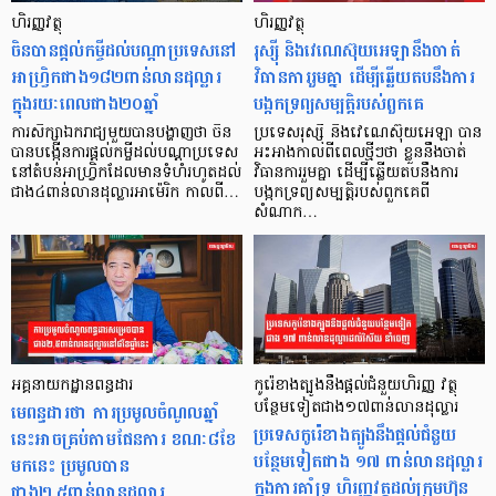
ហិរញ្ញវត្ថុ
ហិរញ្ញវត្ថុ
ចិនបានផ្តល់កម្ចីដល់បណ្តាប្រទេសនៅ
រុស្ស៊ី និងវេណេស៊ុយអេឡានឹងចាត់
អាហ្វ្រិកជាង១៨២ពាន់លានដុល្លារ
វិធានការរួមគ្នា ដើម្បីឆ្លើយតបនឹងការ
ក្នុងរយៈពេលជាង២០ឆ្នាំ
បង្កកទ្រព្យសម្បត្តិរបស់ពួកគេ
ការសិក្សាឯករាជ្យមួយបានបង្ហាញថា ចិន
ប្រទេសរុស្ស៊ី និងវេណេស៊ុយអេឡា បាន
បានបង្កើនការផ្តល់កម្ចីដល់បណ្ដាប្រទេស
អះអាងកាលពីពេលថ្មីៗថា ខ្លួននឹងចាត់
នៅតំបន់អាហ្វ្រិកដែលមានទំហំរហូតដល់
វិធានការរួមគ្នា ដើម្បីឆ្លើយតបនឹងការ
ជាង៤ពាន់លានដុល្លារអាម៉េរិក កាលពី…
បង្កកទ្រព្យសម្បត្តិរបស់ពួកគេពី
សំណាក…
អគ្គនាយកដ្ឋានពន្ធដារ
កូរ៉េខាងត្បូងនឹងផ្តល់ជំនួយហិរញ្ញ វត្ថុ
មេពន្ធដារថា ការប្រមូលចំណូលឆ្នាំ
បន្ថែមទៀតជាង១៧ពាន់លានដុល្លារ
ប្រទេសកូរ៉េខាងត្បូងនឹងផ្តល់ជំនួយ
នេះអាចគ្រប់តាមផែនការ ខណៈ៨ខែ
បន្ថែមទៀតជាង ១៧ ពាន់លានដុល្លារ
មកនេះ ប្រមូលបាន
ក្នុងការគាំទ្រ ហិរញ្ញវត្ថុដល់ក្រុមហ៊ុន
ជាង២,៥ពាន់លានដុល្លារ