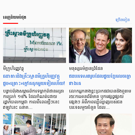
ពេញនិយមបំផុត
ច្រើនទៀត
មីក្រូ​ហិរញ្ញវត្ថុ
មនុស្ស​ធម៌​គ្មាន​ព្រំដែន
ធនាគារ​និង​គ្រឹះស្ថាន​មីក្រូ​ហិរញ្ញវត្ថុ​
ជន​បរទេស​៣​រូប​ដែល​ជួយ​ខ្មែរ​លេច​ធ្លោ​
ជួប«គ្រោះ»ក្តៅ​គគុក​មួយ​ទៀត​ហើយ!
ជាង​គេ
បន្ទាប់​ពី​រង​សម្ពាធ​​ពី​ការ​ទម្លាក់​ពិដាន​អត្រា​
លោកអ្នក​នាង​ខ្លះ​ប្រាកដ​ជា​បាន​​ដឹង​ឮ​តាម​
ការ​ប្រាក់ ១៨​% ដែល​កំណត់​ដោយ​
រយៈ​ការ​អាន​ព័ត៌មាន ឬ​ការ​ផ្សព្វផ្សាយ​
រដ្ឋាភិបាល​កម្ពុជា កាល​ពី​ពេល​ថ្មីៗ​នេះ
ផ្សេងៗ អំពី​ភាព​ល្បីល្បាញ​របស់​ជន​
ឥឡូវ​នេះ ធនាគ…
បរទេស​មួយ​ចំនួន ដែល…