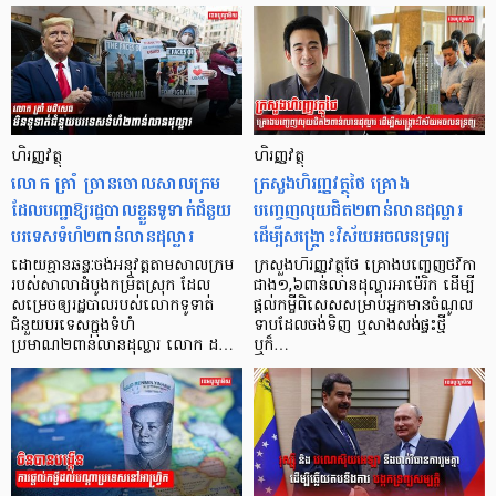
ហិរញ្ញវត្ថុ
ហិរញ្ញវត្ថុ
លោក ត្រាំ ច្រានចោលសាលក្រម
ក្រសួងហិរញ្ញវត្ថុថៃ គ្រោង
ដែលបញ្ជាឱ្យរដ្ឋបាលខ្លួនទូទាត់ជំនួយ
បញ្ចេញលុយជិត២ពាន់លានដុល្លារ
បរទេសទំហំ២ពាន់លានដុល្លារ
ដើម្បីសង្គ្រោះវិស័យអចលនទ្រព្យ
ដោយគ្មានឆន្ទៈចង់អនុវត្តតាមសាលក្រម
ក្រសួងហិរញ្ញវត្ថុថៃ គ្រោងបញ្ចេញថវិកា
របស់សាលាដំបូងកម្រិតស្រុក ដែល
ជាង១,៦ពាន់លានដុល្លារអាម៉េរិក ដើម្បី
សម្រេចឲ្យរដ្ឋបាលរបស់លោកទូទាត់
ផ្តល់កម្ចីពិសេសសម្រាប់អ្នកមានចំណូល
ជំនួយបរទេសក្នុងទំហំ
ទាបដែលចង់ទិញ ឬសាងសង់ផ្ទះថ្មី
ប្រមាណ២ពាន់លានដុល្លារ លោក ដ…
ឬក៏…