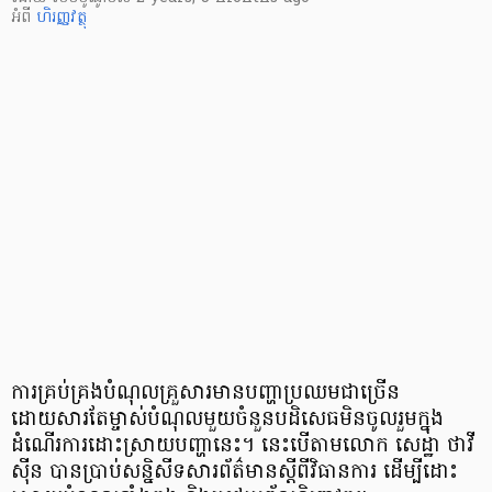
អំពី
ហិរញ្ញវត្ថុ
ការគ្រប់គ្រងបំណុលគ្រួសារមានបញ្ហាប្រឈមជាច្រើន
ដោយសារតែម្ចាស់បំណុលមួយចំនួនបដិសេធមិនចូលរួមក្នុង
ដំណើរការដោះស្រាយបញ្ហានេះ។ នេះបើតាមលោក សេដ្ឋា ថាវី
ស៊ីន បានប្រាប់សន្និសីទសារព័ត៌មានស្តីពីវិធានការ ដើម្បីដោះ