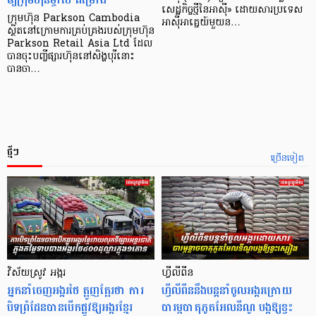
សេដ្ឋកិច្ច​ថ្មី​នៃ​អាស៊ី» ដោយសារ​ប្រទេស​
ក្រុមហ៊ុន Parkson Cambodia
អាស៊ី​អាគ្នេយ៍​មួយ​ន…
ស្ថិតនៅក្រោមការគ្រប់គ្រងរបស់ក្រុមហ៊ុន
Parkson Retail Asia Ltd ដែល
បានចុះបញ្ចីផ្សារហ៊ុននៅសិង្ហបុរីនោះ
បានចា…
ថ្មីៗ
ច្រើនទៀត
វិស័យស្រូវ អង្ករ
ហ្វីលីពីន
អ្នកនាំចេញអង្ករថៃ ត្អូញត្អែរថា ការ
ហ្វីលីពីននឹងបន្តនាំចូលអង្ករក្រោយ
បិទព្រំដែនបានបើកផ្លូវឱ្យអង្ករខ្មែរ
បារម្ភបាតុភូតអែលនីណូ បង្កឱ្យខ្វះ