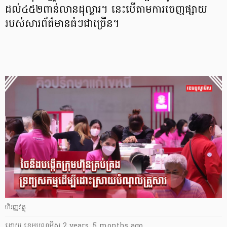
ដល់៤៥២ពាន់លានដុល្លារ។ នេះបើតាមការចេញផ្សាយ
របស់សារព័ត៌មានធំៗជាច្រើន។
ហិរញ្ញវត្ថុ
ដោយ
​ ខេមបូណូមីស
2 years, 5 months ago