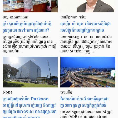
បញ្ហា​អត្រា​ការប្រាក់
ពាណិជ្ជករជោគជ័យ
គ្រឹះស្ថាន​មីក្រូ​ហិរញ្ញវត្ថុ​នឹង​ជួប​វិបត្តិ​
ឧកញ៉ា លី ហួរ៖ ដើមទុនរកស៊ីដំបូង
ធ្ងន់ធ្ងរ​ឈាន​ទៅ​រក​ការ​ក្ស័យធន?
របស់ខ្ញុំកើតចេញពីជ្រូក១ក្បាល
ក្រុម​អ្នក​ជំនាញ​នៅ​ក្នុង​វិស័យ​ធនាគារ
និយាយ​ពី​ឈ្មោះ លី ហួរ មាន​ប្រជាជន​
ហិរញ្ញវត្ថុ​និង​ប្រតិបត្តិករ​ហិរញ្ញ​វត្ថុ បាន​​
ភាគ​ច្រើន ប្រាកដ​ជា​ស្គាល់​ច្បាស់​ណាស់
លើក​ឡើង​ប្រហាក់​ប្រហែល​គ្នា​ថា ការ​ធ្វើ​
តាមរយៈ លីហួរ ដូរ​លុយ ប្តូរ​បា្រក់ និង​
អន្តរាគមន៍​ព…
លក់​មាស នៅ​ផ្សារ​អូរ​ឫ…
None
សេដ្ឋកិច្ច​
ក្រុមហ៊ុនផ្សារទំនើប Parkson
វិស័យ​សំខាន់ៗ​៤​ដែល​ធ្វើ​ឲ្យ​កម្ពុជា​
ចាញ់ក្ដីនៅតុលាការភ្នំពេញ និងតម្រូវ
ក្លាយ​ជា​កូន​ខ្លា​សេដ្ឋកិច្ច​ក្នុង​តំបន់
ឲ្យបង់ប្រាក់ជាង១៤៤ លានដុល្លារទៅ
ប្រទេស​កម្ពុជា​ត្រូវ​បាន​ធនាគារ​អភិវឌ្ឍន៍​
ឲ្យក្រុមហ៊ុនម្ចាស់ គម្រោង
អាស៊ី (ADB) ឲ្យ​រហ័ស​នាមថា «ខ្លា​