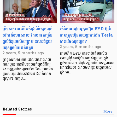
ព្រឹទ្ធសភាអាម៉េរិកកំពុងពិនិត្យកញ្ចប់
តើចិនអាចជួយក្រុមហ៊ុន BYD ឱ្យវ៉ា
ថវិកាដ៏មហាសាល ដែលភាគច្រើន
ដាច់ក្រុមហ៊ុនរថយន្តអាម៉េរិក Tesla
ផ្តល់ជំនូយលើសង្រ្គាម ខណៈជំនួយ
បានយ៉ាងដូចម្ដេច?
មនុស្សធម៌មានតិចតួច
2 years, 5 months ago
2 years, 5 months ago
ក្រុមហ៊ុន BYD បានចាប់ផ្ដើមផលិត
រថយន្តម៉ូដែលថ្មីបំផុតរបស់ខ្លួននៅក្នុង
ព្រឹទ្ធសភាអាម៉េរិក ដែលដឹកនាំដោយ
ឆ្នាំ២០០៧។ ដំបូងឡើយវាមិនទទួលបាន
គណបក្សប្រជាធិបតេយ្យកំពុងពិនិត្យ
ជោគជ័យទេ ដោយសារខ្វះបច្ចេកទេស
សេចក្តីព្រាងកញ្ចប់ថវិកា ដែលមានទឹក
ក្នុងការ…
ប្រាក់រហូតដល់ទៅជាង៩៥ពាន់លាន
ដុល្លារ។ កញ្ចប…
Related Stories
More