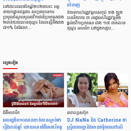
នាំចេញ
នៅរយៈពេល៨ខែឆ្នាំ២០២៣នេះ អគ្គ
នាយកដ្ឋានពន្ធដារ សម្រេចបានការ
និយតករហិរញ្ញវត្ថុរបស់កូរ៉េ ខាង ត្បូង
ប្រមូលចំណូលចូលថវិកាជាតិប្រមាណជាង
បាននិយាយ ថា អាជ្ញាធរហិរញ្ញវត្ថុនឹង
២ពាន់៥រយលានដុល្លារ ដែលស្មើនឹងជាង
ផ្តល់ថវិកាប្រមាណ ជាង ១៧ ពាន់លាន
៧១% នៃផែនក…
ដុល្លារ អាមេរិក នៅក្នុងកញ្ចប…
ផ្សេងទៀត
ជំងឺមហារីក
តារា​ហ្វេសប៊ុក
ពលរដ្ឋជិត១០លាននាក់បានស្លាប់ជា
DJ NaNa និង Catherine ជា​
រៀងរាល់ឆ្នាំ ដោយសារជំងឺមហារីកទូ
ស្រ្តី​​លេច​ធ្លោ​និង​មាន​ឥទ្ធិពល​នៅ​លើ​​