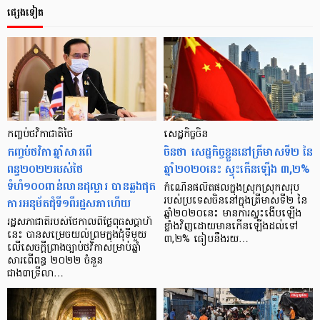
ផ្សេងទៀត
កញ្ចប់ថវិកាជាតិថៃ
សេដ្ឋកិច្ចចិន
កញ្ចប់ថវិកាឆ្នាំសារពើ
ចិនថា សេដ្ឋកិច្ចខ្លួននៅត្រីមាសទី២ នៃ
ពន្ធ២០២២របស់ថៃ
ឆ្នាំ២០២០នេះ ស្ទុះកើនឡើង ៣,២%
ទំហំ១០០ពាន់លានដុល្លារ បានឆ្លងផុត
កំណើនផលិតផលក្នុងស្រុកស្រុកសរុប
ការអនុម័តជុំទី១ពីរដ្ឋសភាហើយ
របស់ប្រទេសចិននៅក្នុងត្រីមាសទី២ នៃ
ឆ្នាំ២០២០នេះ មានការស្ទុះងើបឡើង
រដ្ឋសភាជាតិរបស់ថៃកាលពីថ្ងៃពុធសប្តាហ៍
ខ្លាំងវិញដោយមានកើនឡើងដល់ទៅ
នេះ បានសម្រេចយល់ព្រមក្នុងជុំទីមួយ
៣,២% ធៀបនឹងរយ…
លើសេចក្តីព្រាងច្បាប់ថវិកាសម្រាប់ឆ្នាំ
សារពើពន្ធ ២០២២ ចំនួន
ជាង៣ទ្រីលា…