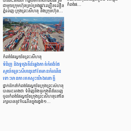
បានអះអាងថា កន្លងមកខាងកំពងផែ រួម
កំពង់ផ…
ជាមួយក្រុមហ៊ុនគ្រប់គ្រងផ្លូវល្បឿនលឿន
ភ្នំពេញ-ក្រុងព្រះសីហនុ និងក្រុមហ៊ុន…
កំពង់ផែស្វយ័តព្រះសីហនុ
ទំនិញ និងទូកុងតឺន័រឆ្លងកាត់កំពង់ផែ
ស្វយ័តព្រះសីហនុនៅតែមានកំណើន
ទោះមានការកកស្ទះយ៉ាងណាក្តី
ថ្នាក់ដឹកនាំកំពង់ផែស្វយ័តក្រុងព្រះសីហនុ
បានអះអាងថា ទំនិញនិងទូរកុងតឺន័រចេញ
ចូលកំពង់ផែស្វយ័តក្រុងព្រះសីហនុនៅតែ
រក្សាបាននូវកំណើនក្នុងរង្វង់១…