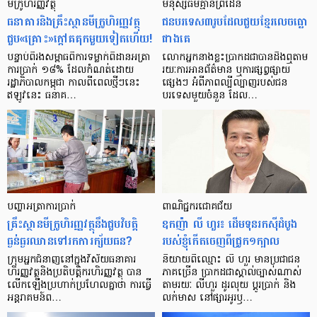
មីក្រូ​ហិរញ្ញវត្ថុ
មនុស្ស​ធម៌​គ្មាន​ព្រំដែន
ធនាគារ​និង​គ្រឹះស្ថាន​មីក្រូ​ហិរញ្ញវត្ថុ​
ជន​បរទេស​៣​រូប​ដែល​ជួយ​ខ្មែរ​លេច​ធ្លោ​
ជួប«គ្រោះ»ក្តៅ​គគុក​មួយ​ទៀត​ហើយ!
ជាង​គេ
បន្ទាប់​ពី​រង​សម្ពាធ​​ពី​ការ​ទម្លាក់​ពិដាន​អត្រា​
លោកអ្នក​នាង​ខ្លះ​ប្រាកដ​ជា​បាន​​ដឹង​ឮ​តាម​
ការ​ប្រាក់ ១៨​% ដែល​កំណត់​ដោយ​
រយៈ​ការ​អាន​ព័ត៌មាន ឬ​ការ​ផ្សព្វផ្សាយ​
រដ្ឋាភិបាល​កម្ពុជា កាល​ពី​ពេល​ថ្មីៗ​នេះ
ផ្សេងៗ អំពី​ភាព​ល្បីល្បាញ​របស់​ជន​
ឥឡូវ​នេះ ធនាគ…
បរទេស​មួយ​ចំនួន ដែល…
បញ្ហា​អត្រា​ការប្រាក់
ពាណិជ្ជករជោគជ័យ
គ្រឹះស្ថាន​មីក្រូ​ហិរញ្ញវត្ថុ​នឹង​ជួប​វិបត្តិ​
ឧកញ៉ា លី ហួរ៖ ដើមទុនរកស៊ីដំបូង
ធ្ងន់ធ្ងរ​ឈាន​ទៅ​រក​ការ​ក្ស័យធន?
របស់ខ្ញុំកើតចេញពីជ្រូក១ក្បាល
ក្រុម​អ្នក​ជំនាញ​នៅ​ក្នុង​វិស័យ​ធនាគារ
និយាយ​ពី​ឈ្មោះ លី ហួរ មាន​ប្រជាជន​
ហិរញ្ញវត្ថុ​និង​ប្រតិបត្តិករ​ហិរញ្ញ​វត្ថុ បាន​​
ភាគ​ច្រើន ប្រាកដ​ជា​ស្គាល់​ច្បាស់​ណាស់
លើក​ឡើង​ប្រហាក់​ប្រហែល​គ្នា​ថា ការ​ធ្វើ​
តាមរយៈ លីហួរ ដូរ​លុយ ប្តូរ​បា្រក់ និង​
អន្តរាគមន៍​ព…
លក់​មាស នៅ​ផ្សារ​អូរ​ឫ…