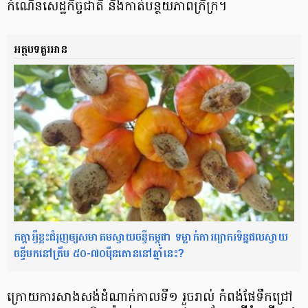
កំណើនសេដ្ឋកិច្ចជាតិ និងកាត់បន្ថយភាពក្រីក្រ។
អត្ថបទគួរអាន
កត្តាអ្វីខ្លះជំរុញឲ្យសមាគមស្វាយចន្ទីកម្ពុជា ទម្លាក់ការព្យាករទិន្នផលស្វាយ
ចន្ទីមកនៅត្រឹម ៥០-៧០ម៉ឺនតោននៅឆ្នាំនេះ?
ក្រោយការសាងសង់ដំណាក់កាលទី១ រួចរាល់ កំពង់ផែទឹកជ្រៅ