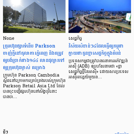
None
សេដ្ឋកិច្ច​
ក្រុមហ៊ុនផ្សារទំនើប Parkson
វិស័យ​សំខាន់ៗ​៤​ដែល​ធ្វើ​ឲ្យ​កម្ពុជា​
ចាញ់ក្ដីនៅតុលាការភ្នំពេញ និងតម្រូវ
ក្លាយ​ជា​កូន​ខ្លា​សេដ្ឋកិច្ច​ក្នុង​តំបន់
ឲ្យបង់ប្រាក់ជាង១៤៤ លានដុល្លារទៅ
ប្រទេស​កម្ពុជា​ត្រូវ​បាន​ធនាគារ​អភិវឌ្ឍន៍​
ឲ្យក្រុមហ៊ុនម្ចាស់ គម្រោង
អាស៊ី (ADB) ឲ្យ​រហ័ស​នាមថា «ខ្លា​
សេដ្ឋកិច្ច​ថ្មី​នៃ​អាស៊ី» ដោយសារ​ប្រទេស​
ក្រុមហ៊ុន Parkson Cambodia
អាស៊ី​អាគ្នេយ៍​មួយ​ន…
ស្ថិតនៅក្រោមការគ្រប់គ្រងរបស់ក្រុមហ៊ុន
Parkson Retail Asia Ltd ដែល
បានចុះបញ្ចីផ្សារហ៊ុននៅសិង្ហបុរីនោះ
បានចា…
ថ្មីៗ