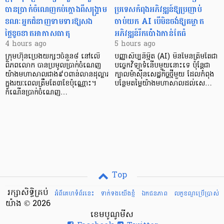
បានប្រាក់ចំណេញកប់ក្តោងពីសង្គ្រាម
ប្រទេសកំពុងអភិវឌ្ឍន៍ឱ្យប្រញាប់
ខណៈអ្នកជំនាញទាមទារឱ្យសង
ចាប់យក AI បើមិនចង់ឱ្យគម្លាត
ថ្លៃខូចខាតអាកាសធាតុ
អភិវឌ្ឍន៍រីកប៉ោងកាន់តែធំ
4 hours ago
5 hours ago
ក្រុមហ៊ុនប្រេងយក្សៗចំនួន៨ នៅលើ
បញ្ញាសិប្បនិម្មិត (AI) មិនមែនត្រឹមតែជា
ពិភពលោក បានប្រមូលប្រាក់ចំណេញ
បច្ចេកវិទ្យាទំនើបមួយនោះទេ ប៉ុន្តែជា
យ៉ាងមហាសាលជាង៩០ពាន់លានដុល្លារ
ក្បាលម៉ាស៊ីនសេដ្ឋកិច្ចថ្មីមួយ ដែលកំពុង
ក្នុងរយៈពេលត្រឹមតែ៣ខែប៉ុណ្ណោះ។
បន្ថែមតម្លៃយ៉ាងមហាសាលដល់សេ…
កំណើនប្រាក់ចំណេញ…
Top
រក្សាសិទ្ធិគ្រប់
អំពីគេហទំព័រនេះ
ទាក់ទងយើងខ្ញំ
ឯកជនភាព
លក្ខខណ្ឌ​ប្រើ​ប្រាស់
យ៉ាង © 2026
ខេមបូណូមីស