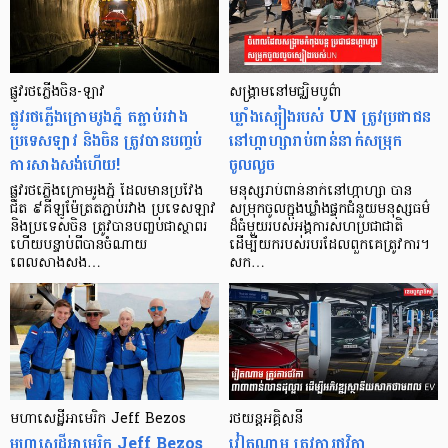
ផ្លូវរថភ្លើង​ចិន-ឡាវ
សង្រ្គាមនៅមជ្ឈិមបូព៌ា
ផ្លូវរថភ្លើងក្រោមរូងភ្នំ តភ្ជាប់រវាង
ឃ្លាំងស្បៀងរបស់ UN ត្រូវប្រជាជន
ប្រទេសឡាវ និងចិន ត្រូវបានបញ្ចប់
នៅហ្កាហ្សារាប់ពាន់នាក់សម្រុក
ការសាងសង់ហើយ!
ចូលលួច
ផ្លូវរថភ្លើងក្រោមរូងភ្នំ ដែលមានប្រវែង
មនុស្សរាប់ពាន់នាក់នៅហ្កាហ្សា បាន
ជិត ៩គីឡូម៉ែត្រតភ្ជាប់រវាង ប្រទេសឡាវ
សម្រុកចូលក្នុងឃ្លាំងផ្ទុកជំនួយមនុស្សធម៌
និងប្រទេសចិន ត្រូវបានបញ្ចប់ជាស្ថាពរ
ដ៏ធំមួយរបស់អង្គការសហប្រជាជាតិ
ហើយបន្ទាប់ពីបានចំណាយ
ដើម្បីយករបស់របរដែលពួកគេត្រូវការ។
ពេលសាងសង…
សក…
មហាសេដ្ឋីអាមេរិក Jeff Bezos
រថយន្តអគ្គិសនី
មហាសេដ្ឋីអាមេរិក Jeff Bezos
វៀតណាម ត្រូវការថវិកា