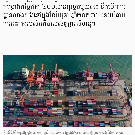
គម្រោងតម្លៃជាង ២០០លានដុល្លារមួយនេះ នឹងបើកការ
ដ្ឋានសាងសង់នៅក្នុងខែមិថុនា ឆ្នាំ២០២៣។ នេះបើតាម
ការអះអាងរបស់អភិបាលខេត្តព្រះសីហនុ។
កំពង់ផែទឹកជ្រៅក្រុងព្រះសីហនុជំហានទី១ តម្លៃជាង២០០លានដុល្លារ គ្រោងនឹងបើកការ