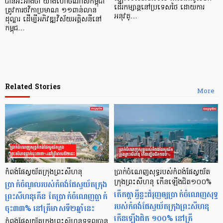
បានអះអាងថា យ៉ាងហោចណាស់កម្ពុជា
ដើរកម្សាន្តនៅប្រទេសថៃ ដោយការ
ត្រូវការថវិកាប្រមាណ ១១ពាន់លាន
អនុវត្…
ដុល្លារ ដើម្បីអភិវឌ្ឍវិស័យអគ្គិសនីនៅ
កម្ពុជ…
Related Stories
More
កំពង់ផែស្វយ័តក្រុងព្រះសីហនុ
ប្រាក់ចំណេញសុទ្ធរបស់កំពង់ផែស្វយ័ត
ប្រាក់ចំណូលរបស់កំពង់ផែស្វយ័តក្រុង
ក្រុងព្រះសីហនុ កើនឡើងជិត១០០%
តើកត្តាអ្វីខ្លះជំរុញឲ្យប្រាក់ចំណេញសុទ្ធ
ព្រះសីហនុកើន តែប្រាក់ចំណេញធ្លាក់
របស់កំពង់ផែស្វយ័តក្រុងព្រះសីហនុ
ចុះ៣៣% នៅត្រីមាសទី២ឆ្នាំនេះ
កើនឡើងជិត ១០០% នៅត្រី
កំពង់ផែស្វយ័តក្រុងព្រះសីហនុទទួលបាន