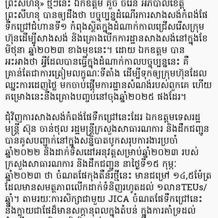
ព្រះសីហនុ» ថ្មីៗនេះ ឯកឧត្តម គួច ចំរើន អភិបាលខេត្ត
ព្រះសីហនុ បានឲ្យដឹងថា បច្ចុប្បន្នដំណើរការសាងសង់កំពង់ផែ
ទឹកជ្រៅជំហានទី១ កំពុងស្ថិតក្នុងដំណាក់កាលជ្រើសរើសក្រុម
ហ៊ុនដើម្បីសាងសង់ និងគ្រោងបើកការដ្ឋានសាងសង់នៅក្នុងខែ
មិថុនា ឆ្នាំ២០២៣ ខាងមុខនេះ។ ដោយ ឯកឧត្តម បាន
អះអាងថា អ្វីដែលបានធ្វើក្នុងដំណាក់កាលបច្ចុប្បន្ននេះ គឺ
គ្រាន់តែជាការត្រៀមលក្ខណៈទីតាំង ដើម្បីទុកឲ្យក្រុមហ៊ុនដែល
ឈ្នះការដេញថ្លៃ មកចាប់ផ្ដើមការដ្ឋានសំណង់របស់ពួកគេ ហើយ
គម្រោងនេះនឹងគ្រោងបញ្ចប់នៅចុងឆ្នាំ២០២៥ ផងដែរ។
ជុំវិញការសាងសង់កំពង់ផែទឹកជ្រៅនេះដែរ ឯកឧត្តមទេសរដ្ឋ
មន្ត្រី ស៊ុន ចាន់ថុល រដ្ឋមន្ត្រីក្រសួងសាធារណការ និងដឹកជញ្ជូន
បានគូសបញ្ជាក់នៅក្នុងសន្និបាតបូកសរុបការងារប្រចាំ
ឆ្នាំ២០២២ និងដាក់ទិសដៅអនុវត្តសម្រាប់ឆ្នាំ២០២៣ របស់
ក្រសួងសាធារណការ និងដឹកជញ្ជូន នាថ្ងៃទី១៥ កុម្ភៈ
ឆ្នាំ២០២៣ ថា ចំណតផែកុងតឺន័រថ្មីនេះ មានជម្រៅ ១៤,៥ម៉ែត្រ
ដែលមានសមត្ថភាពលើកដាក់ទំនិញរហូតដល់ ១លានTEUs/
ឆ្នាំ។ តាមរយៈការសិក្សាជាមួយ JICA ចំណតផែទឹកជ្រៅនេះ
នឹងក្លាយជាផែដ៏មានសក្តានុពលក្នុងតំបន់ ក្នុងការគាំទ្រដល់