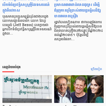
បើកទំព័រប្រវត្តិសាស្ត្រថ្មីនៃទេសចរណ៍
ប្រមាណ៣៣ពាន់លានដុល្លារ ដើម្បី
ក្នុងទីអវកាស
ជំរុញការប្រើប្រាស់រថយន្តអគ្គិសនីឱ្យ
បាន៣លានគ្រឿង
បុរសមានទ្រព្យសម្បត្តិច្រើនជាងគេក្នុង
លោកសញ្ជាតិអាមេរិក លោក ជែហ្វ
រដ្ឋាភិបាលវៀតណាម ដាក់ចេញផែនការ
បេសូស៍ (Jeff Bezos) បានក្លាយជា
ជំរុញការប្រើប្រាស់រថយន្តអគ្គិសនីឱ្យបាន
អ្នកបើកទំព័រប្រវត្តិសាស្ត្រថ្មីនៃទេសចរណ៍
ជិត៣លានគ្រឿងនៅចន្លោះពីឆ្នាំ២០២៤
ក្នុងល…
ដល់ឆ្នាំ២០៣៥។ ប៉ុន្តែដើម្បី
សម្រេចផែនក…
ពេញនិយមបំផុត
ច្រើនទៀត