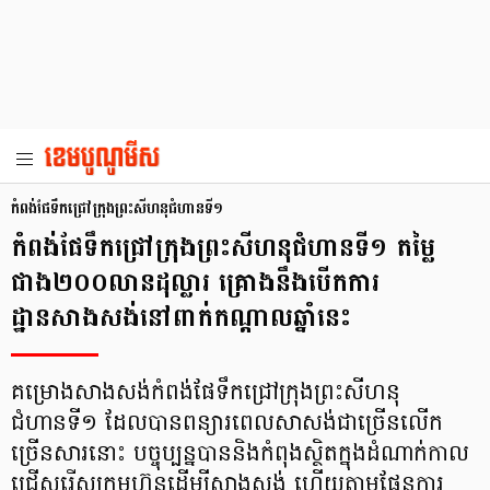
កំពង់ផែទឹកជ្រៅក្រុងព្រះសីហនុជំហានទី១
កំពង់ផែទឹកជ្រៅក្រុងព្រះសីហនុជំហានទី១ តម្លៃ
ជាង២០០លានដុល្លារ គ្រោងនឹងបើកការ
ដ្ឋានសាងសង់នៅពាក់កណ្ដាលឆ្នាំនេះ
គម្រោងសាងសង់កំពង់ផែទឹកជ្រៅក្រុងព្រះសីហនុ
ជំហានទី១ ដែលបានពន្យារពេលសាសង់ជាច្រើនលើក
ច្រើនសារនោះ បច្ចុប្បន្នបាននិងកំពុងស្ថិតក្នុងដំណាក់កាល
ជ្រើសរើសក្រុមហ៊ុនដើម្បីសាងសង់ ហើយតាមផែនការ