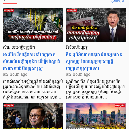
ច្រើនទៀត
សំណល់អេឡិចត្រូនិក
វិស័យហិរញ្ញវត្ថុ
អាម៉េរិក រឹតបន្តឹងការនាំចេញកាក
ចិន ប្រើ​អំណាចពន្ធដាររឹតកអ្នកមាន
សំណល់អេឡិចត្រូនិក ដើម្បីទប់ស្កាត់
ស្ដុកស្ដម្ភ ដែលផ្ទេរទ្រព្យសម្បត្តិ
ការបាត់បង់រ៉ែយុទ្ធសាស្ត្រ
ចេញទៅក្រៅប្រទេស
an hour ago
an hour ago
កាក​សំណល់​អេឡិច​ត្រូនិកដែល​ពីមុនធ្លាប់​
រដ្ឋាភិបាលចិន កំពុងបើកយុទ្ធនាការរឹត
ត្រូវបានចាត់ទុកថាជាសំរាម និងនាំចេញ
បន្តឹងលើក្រុមមហាសេដ្ឋី​យ៉ាង​ក្ដៅគគុក។
ទៅកែច្នៃនៅបរទេស​នោះ ពេលនេះ
​ក្រុមអ្នកមានស្ដុកស្ដម្ភ ដែល​ធ្លាប់​តែផ្ទេរ
កំពុងប្រែក្លាយជាធនធានយុទ្ធសាស្ត្រដ…
ទ្រព្យសម្បត្តិរាប់រយពាន់ល…