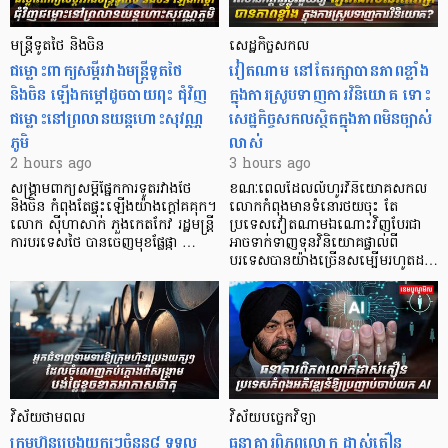
មន្ត្រីទូតថៃ និងចិន
សេដ្ឋកិច្ចសកល
ជម្លោះពាក្យសម្តីរវាងមន្ត្រីទូតថៃ
វៀតណាម នៅតែរក្សាបានភាពខ្លាំង
និងចិន ឡើងកម្ដៅដូចបាយពុះ ជុំវិញ
ក្នុងការស្រូបទាញការវិនិយោគ​ ទោះ
ជម្លោះនៅព្រលានយន្តហោះសុវណ្ណ
សេដ្ឋកិច្ចសកលស្ថិតក្នុងភាពមិនច្បាស់
ភូមិ
លាស់
2 hours ago
3 hours ago
សង្គ្រាមពាក្យសម្តីផ្នែកការទូតរវាងថៃ
ខណៈពេលដែលលំហូរវិនិយោគសកល
និងចិន កំពុងតែផ្ទុះឡើងយ៉ាងក្តៅគគុក។
លោកកំពុងមានទំនោរថយចុះ តែ
លោក ស៊ីហាសាក់ ភួងកេតកែវ រដ្ឋមន្ត្រី
ប្រទេសវៀតណាមឯណោះវិញបែរជា
ការបរទេសថៃ បានចេញមុខផ្លែផ្កា …
អាចទាក់ទាញទុនវិនិយោគផ្ទាល់ពី
បរទេសបានយ៉ាងច្រើនសម្បើមរហូតដ…
វិស័យថាមពល
វិស័យបច្ចេកវិទ្យា
ក្រុមហ៊ុនប្រេងយក្សៗចំនួន៨ ទទួល
ធនាគារពិភពលោក ដាស់តឿន