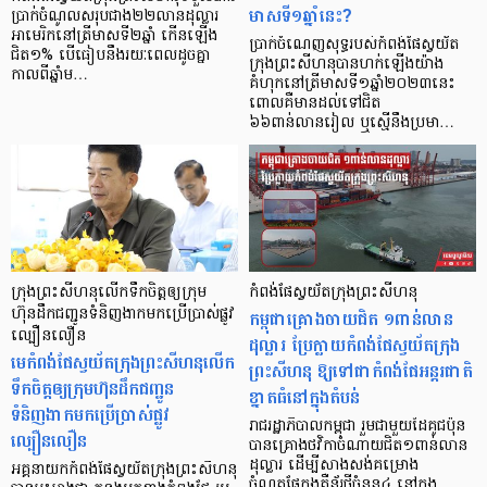
មាសទី១ឆ្នាំនេះ?
ប្រាក់ចំណូលសរុបជាង២២លានដុល្លារ
អាមេរិកនៅត្រីមាសទី២ឆ្នាំ កើនឡើង
ប្រាក់ចំណេញសុទ្ធរបស់កំពង់ផែស្វយ័ត
ជិត១% បើធៀបនឹងរយៈពេលដូចគ្នា
ក្រុងព្រះសីហនុបានហក់ឡើងយ៉ាង
កាលពីឆ្នាំម…
គំហុកនៅត្រីមាសទី១ឆ្នាំ២០២៣នេះ
ពោលគឺមានដល់ទៅជិត
៦៦ពាន់លានរៀល ឬស្មើនឹងប្រមា…
ក្រុងព្រះសីហនុលើកទឹកចិត្តឲ្យក្រុម
កំពង់ផែស្វយ័តក្រុងព្រះសីហនុ
ហ៊ុនដឹកជញ្ជូនទំនិញងាកមកប្រើប្រាស់ផ្លូវ
កម្ពុជាគ្រោងចាយជិត ១ពាន់លាន
ល្បឿនលឿន
ដុល្លារ ប្រែក្លាយកំពង់ផែស្វយ័តក្រុង
មេកំពង់ផែស្វយ័តក្រុងព្រះសីហនុលើក
ព្រះសីហនុ ឱ្យទៅជាកំពង់ផែអន្តរជាតិ
ទឹកចិត្តឲ្យក្រុមហ៊ុនដឹកជញ្ជូន
ខ្នាតធំនៅក្នុងតំបន់
ទំនិញងាកមកប្រើប្រាស់ផ្លូវ
រាជរដ្ឋាភិបាលកម្ពុជា រួមជាមួយដៃគូជប៉ុន
ល្បឿនលឿន
បានគ្រោងថវិកាចំណាយជិត១ពាន់លាន
ដុល្លារ ដើម្បីសាងសង់គម្រោង
អគ្គនាយកកំពង់ផែស្វយ័តក្រុងព្រះសីហនុ
ចំណតផែកុងតឺន័រថ្មីចំនួន៤ នៅក្នុង