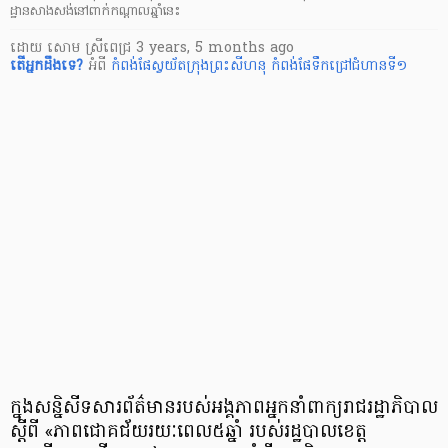
ដ្ឋានសាងសង់នៅពាក់កណ្ដាលឆ្នាំនេះ
ដោយ
សោម ស្រីពេជ្រ
3 years, 5 months ago
តើ​អ្នក​ដឹងទេ?
អំពី
កំពង់ផែស្វយ័តក្រុងព្រះសីហនុ
កំពង់ផែទឹកជ្រៅជំហានទី១
ក្នុងសន្និសីទសារព័ត៌មានរបស់អង្គភាពអ្នកនាំពាក្យរាជរដ្ឋាភិបាល
ស្ដីពី «ភាពជោគជ័យរយៈពេល៥ឆ្នាំ របស់រដ្ឋបាលខេត្ត