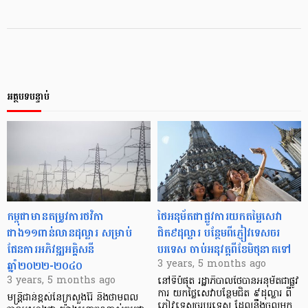
អត្ថបទបន្ទាប់
កម្ពុជាមានតម្រូវការថវិកា
ថៃអនុម័តជាផ្លូវការយកតម្លៃសេវា
ជាង១១ពាន់លានដុល្លារ សម្រាប់
ជិត៩ដុល្លារ បន្ថែមពីភ្ញៀវទេសចរ
ផែនការអភិវឌ្ឍអគ្គិសនី
បរទេស ចាប់អនុវត្តពីខែមិថុនាតទៅ
ឆ្នាំ២០២២-២០៤០
3 years, 5 months ago
3 years, 5 months ago
នៅទីបំផុត រដ្ឋាភិបាលថៃបានអនុម័តជាផ្លូវ
ការ យកថ្លៃសេវាបន្ថែមជិត ៩ដុល្លារ ពី
មន្ត្រីជាន់ខ្ពស់នៃក្រសួងរ៉ែ និងថាមពល
ភ្ញៀវទេសចរបរទេស ដែលនឹងចូលមក