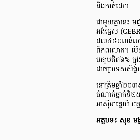
និងកាត់ដេរ។
ជាមួយគ្នានេះ មជ
អង់គ្លេស (CEB
ដល់៤៥០ពាន់លានដ
ពិភពលោក។ បើតា
មធ្យមជិត៦% ក្ន
ដាច់ប្រទេសសិង
នៅត្រឹមឆ្នាំ២
ចំណាត់ថ្នាក់ទី
អាស៊ីអាគ្នេយ៍ បន្
អត្ថបទ៖ សុខ មង