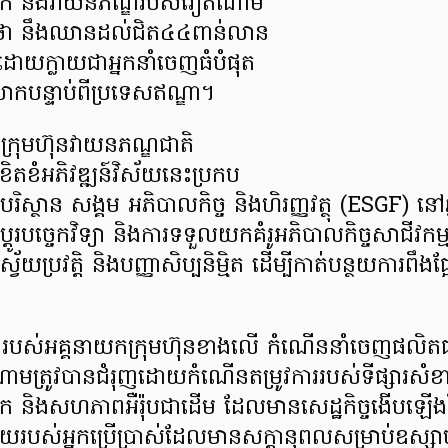
ាក់ និងវាយនភណ្ឌរបស់វៀតណាម
ាករថា នឹងឈានដល់ជិត៤៤ពាន់លាន
េះ ដោយក្លាយជាអ្នកនាំចេញធំបំផុត
ោកបន្ទាប់ពីប្រទេសឥណ្ឌា។
្រុមហ៊ុនវាយនភណ្ឌជាតិ
ិតខំអភិវឌ្ឍន៍វិស័យនេះប្រកប
ិស្ថាន សង្គម អភិបាលកិច្ច និងហិរញ្ញវត្ថុ (ESGF) ន
ប្តូរបច្ចេកវិទ្យា និងការទទួលយកគំរូអភិបាលកិច្ចសាជីវកម្ម
ាស្វ័យប្រវត្តិ និងបញ្ញាសិប្បនិម្មិត ដើម្បីកាត់បន្ថយការពឹ
ងរបស់អគ្គនាយកក្រុមហ៊ុនខាងលើ កំណើននាំចេញផលិ
ត្រូវបានជំរុញដោយកំណើនតម្រូវការរបស់ទីផ្សារសំខា
ិក និងសហភាពអឺរ៉ុបជាដើម ដែលមានសេដ្ឋកិច្ចងើបឡើង
យរបស់អ្នកប្រើប្រាស់ដែលមានសក្តានុពលសម្រាប់ឧស្ស