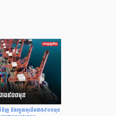
ទំនិញ និងវត្ថុធាតុដើមជាង៩០០មុខ