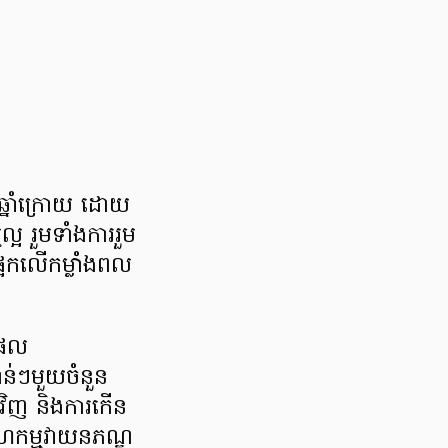
ៅឆ្នាំក្រោយ ដោយ
ល្អ រួមទាំងការរួម
ងផ្អែកលើកម្លាំងពល
តផល
ន់ៗមួយចំនួន
វិញ និងការកើន
ាហកម្មវាយនភណ្ឌ