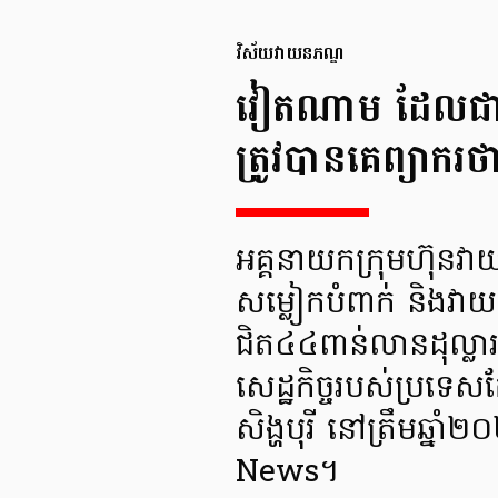
វិស័យវាយនភណ្ឌ
វៀតណាម ដែលជាអ្
ត្រូវបានគេព្យាករថា
អគ្គនាយកក្រុមហ៊ុន
សម្លៀកបំពាក់ និងវា
ជិត៤៤ពាន់លានដុល្លារ
សេដ្ឋកិច្ចរបស់ប្រទេសក
សិង្ហបុរី នៅត្រឹមឆ
News។