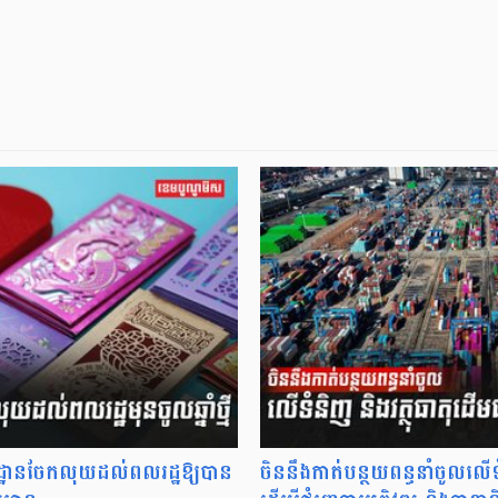
ូលដ្ឋានចែកលុយដល់ពលរដ្ឋឱ្យបាន
ចិននឹងកាត់បន្ថយពន្ធនាំចូលលើ