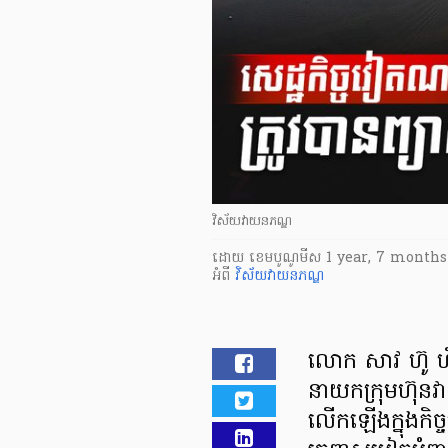
វិស័យវាយនភណ្ឌ
ដោយ
​ ខេមបូណូមីស
1 year, 7 months
អំពី
វិស័យវាយនភណ្ឌ
លោក សាវ ហ៊ូ ហ៊
នាយកក្រុមហ៊ុន
លើកឡើងក្នុងកិច្ច