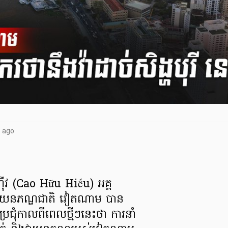
 ago
ីវ (Cao Hữu Hiếu) អគ្គ
វាយនភណ្ឌជាតិ វៀតណាម បាន
ប្រជុំកាលពីពេលថ្មីៗនេះថា ការនាំ