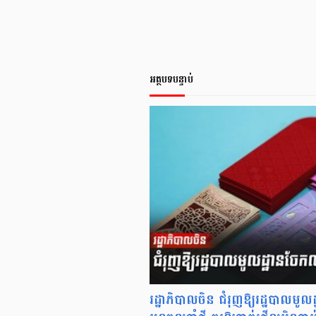
អត្ថបទបន្ទាប់
រដ្ឋាភិបាលចិន ជំរុញឱ្យរដ្ឋបាលម