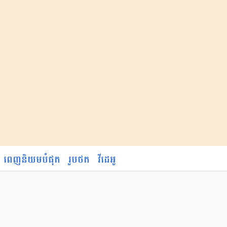
ពេញនិយមបំផុត
រូបថត
វីដេអូ