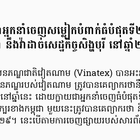
នកនាំចេញសម្លៀកបំពាក់ធំបំផុត
 នឹងវ៉ាដាច់សេដ្ឋកិច្ចសិង្ហបុរី នៅឆ្
វាយនភណ្ឌជាតិវៀតណាម (Vinatex) បានអះ
យនភណ្ឌរបស់វៀតណាម ត្រូវបានគេព្យាករថ
នៅឆ្នាំនេះ ដោយក្លាយជាអ្នកនាំចេញធំបំផ
្បែរខាងកម្ពុជា មួយនេះត្រូវបានគេព្យាករថា នឹ
្នាំ២០២៩។ នេះបើតាមការចេញផ្សាយរបស់សារ