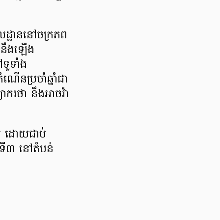
មូលដ្ឋាននៅចក្រភព
មនឹងឡើង
ទូទាំង
នប្រចាំឆ្នាំជា
ាករថា នឹងអាចវ៉ា
រ ដោយជាប់
ចទី៣ នៅតំបន់