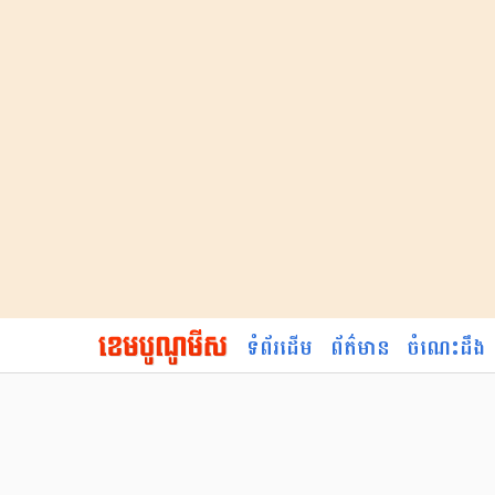
ទំព័រដើម
ព័ត៌មាន
ចំណេះដឹង