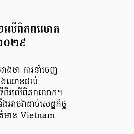
ទី២លើពិភពលោក
នាំ២០២៩
អាងថា ការនាំចេញ
ានឹងឈានដល់
ុតទីពីរលើពិភពលោក។
ងអាចវ៉ាដាច់សេដ្ឋកិច្ច
ព័ត៌មាន Vietnam