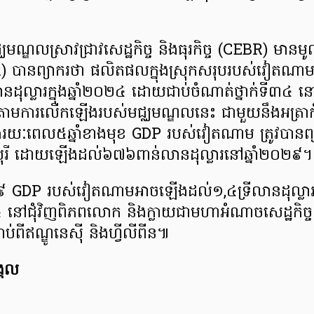
្ឈមណ្ឌលស្រាវជ្រាវសេដ្ឋកិច្ច និងធុរកិច្ច (CEBR) មាន
R) បានព្យាករថា ផលិតផលក្នុងស្រុកសរុបរបស់វៀតណា
ុល្លារក្នុងឆ្នាំ២០២៤ ដោយជាប់ចំណាត់ថ្នាក់ទី៣៤ នៅ
មការលើកឡើងរបស់មជ្ឈមណ្ឌលនេះ ជាមួយនឹងអត្រាកំណើ
ុងរយៈពេល៥ឆ្នាំខាងមុខ GDP របស់វៀតណាម ត្រូវបានព្យ
្ហបុរី ដោយឡើងដល់៦៧៦ពាន់លានដុល្លារនៅឆ្នាំ២០២៩។
០៣៩ GDP របស់វៀតណាមអាចឡើងដល់១,៤ទ្រីលានដុល្លា
២៥ នៅជុំវិញពិភពលោក និងក្លាយជាមហាអំណាចសេដ្ឋកិច្
ទាប់ពីឥណ្ឌូនេស៊ី និងហ្វីលីពីន៕
្គល