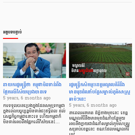
អត្ថបទបន្ទាប់
នាយករដ្ឋមន្ត្រីថា កម្ពុជាមិនទាន់ពឹង
រដ្ឋមន្រ្តីកសិកម្ម៖ខេត្តមណ្ឌលគិរីនឹង
ផ្អែកលើវិស័យប្រេងបានទេ
មានមុខដំណាំបន្លែសម្គាល់ភូមិសាស្ត្រ
ឆាប់ៗនេះ
5 years, 6 months ago
5 years, 6 months ago
ការទទួលបានប្រេងក្នុងដែនសមុទ្រកម្ពុជា
ក្នុងពេលបច្ចុប្បន្នមិនទាន់ជះឥទ្ធិពល ដល់
នាពេលអនាគត ដ៏ខ្លីខាងមុខនេះ ខេត្ត
សេដ្ឋកិច្ចកម្ពុជានោះទេ ហើយកម្ពុជាក៏
មណ្ឌលគិរីនឹងមានមុខដំណាំបន្លែមួយ
មិនទាន់អាចពឹងផ្អែកលើវិស័យនេះ…
អាចនឹងក្លាយជាដំណាំសម្គាល់ភូមិសាស្រ្ត
សម្រាប់ខេត្តនេះ ខណៈដែលមណ្ឌលគិរី
ត្រូវ…