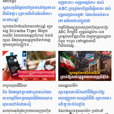
នឹងបិទទ្វារ
យុទ្ធនាការ «បុគ្គលល្អឯក» របស់
សួនសត្វដ៏ធំមួយនៅប្រទេសថៃប្រកាស
ABC ត្រឡប់មកវិញដើម្បីអបអរ ដល់
នឹងបិទទ្វារ ក្រោយពីបើកដំណើរការ
បុគ្គលល្អឯកកម្ពុជា ដែលកំណត់ភាព
បាន២៤ឆ្នាំ
ជោគជ័យដោយខ្លួនឯង
ក្រោយបើកដំណើរការបាន២៤ឆ្នាំ សួន
កម្មវិធីដ៏អស្ចារ្យរបស់ក្រុមហ៊ុនស្រាបៀរ
សត្វ Sriracha Tiger ដ៏ធំមួយ
ABC គឺកម្មវិធី «បុគ្គលល្អឯក» បាន
របស់ថៃ ដែលមានសត្វប្រហែល ៥ពាន់
ត្រឡប់មកវិញហើយ ជាមួយបុគ្គលល្អឯក
ក្បាល និងជាសួនសត្វមួយដ៏ទាក់ទាញ
ចំនួន ១០រូប នៅកម្ពុជាមកពី
មួយសម្រាប់ភ្ញៀវទេ…
វិស័យ៥ផ្សេ…
កាបូបលុយឌីជីថល
ពលរដ្ឋអាម៉េរិក
ចិន និងឥណ្ឌាក្លាយជាប្រទេសដែល
ស្ថានទូតអាម៉េរិកនៅអ៊ីរ៉ង់ប្រាប់ឱ្យ
មានកម្មវិធីកាបូបលុយឌីជីថលឈាន
ពលរដ្ឋខ្លួនចាកចេញពីអ៊ីរ៉ង់ ក្រោយការ
មុខគេនៅតំបន់អាស៊ី
តវ៉ាផ្ទុះកាន់តែខ្លាំង
របាយការណ៍ចុងក្រោយរបស់ក្រុមហ៊ុន
តំណាងស្ថានទូតអាម៉េរិក ប្រចាំនៅ