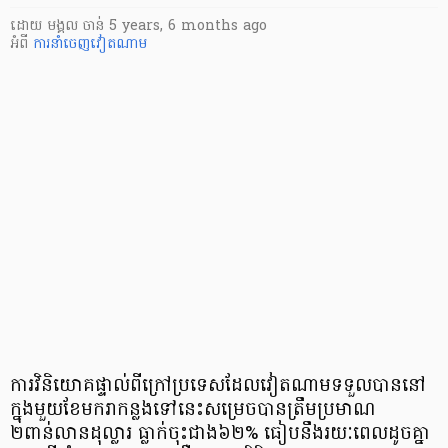
ដោយ
មង្គល ចាន់
5 years, 6 months ago
អំពី
ការនាំចេញវៀតណាម
ការវិនិយោគផ្ទាល់ពីក្រៅប្រទេសដែលវៀតណាមទទួលបាននៅ
ក្នុងមួយខែមករាកន្លងទៅនេះសម្រេចបានត្រឹមប្រមាណ
២ពាន់លានដុល្លារ ធ្លាក់ចុះជាង៦២% ធៀបនឹងរយៈពេលដូចគ្នា