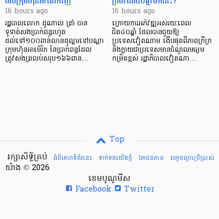
ដល់ក្រុមហ៊ុនអាម៉េរិកវិញ
ប្រមាណ៤០ឆ្នាំមកនេះ?
16 hours ago
16 hours ago
រដ្ឋបាលលោក ដូណាល់ ត្រាំ បាន​
ក្រោយការអភិវឌ្ឍអស់រយៈពេល
ទូទាត់សងប្រាក់ពន្ធរហូត
ជិត៤០ឆ្នាំ ដែលបានជួយឱ្យ​
ដល់ទៅ១០០ពាន់លានដុល្លារទៅបណ្ដា
ប្រទេសវៀតណាម ងើប​ផុតពីភាពក្រីក្រ
ក្រុមហ៊ុនអាម៉េរិក នៃប្រាក់ពន្ធដែល
និងក្លាយជាប្រទេសមានចំណូលមធ្យម
ត្រូវសងត្រលប់សរុប១៦៦ពាន…
កម្រិតខ្ពស់ រដ្ឋាភិបាលវៀតណា…
Top
រក្សាសិទ្ធិគ្រប់
អំពីគេហទំព័រនេះ
ទាក់ទងយើងខ្ញំ
ឯកជនភាព
លក្ខខណ្ឌ​ប្រើ​ប្រាស់
យ៉ាង © 2026
ខេមបូណូមីស
Facebook
Twitter