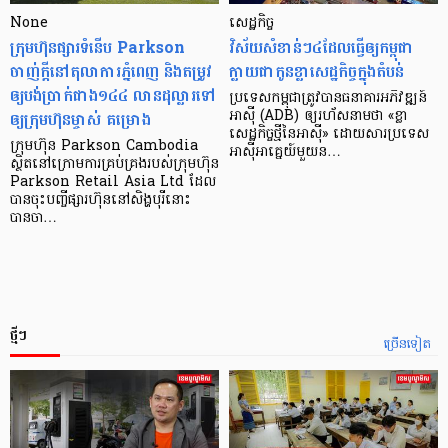
None
សេដ្ឋកិច្ច​
ក្រុមហ៊ុនផ្សារទំនើប Parkson
វិស័យ​សំខាន់ៗ​៤​ដែល​ធ្វើ​ឲ្យ​កម្ពុជា​
ចាញ់ក្ដីនៅតុលាការភ្នំពេញ និងតម្រូវ
ក្លាយ​ជា​កូន​ខ្លា​សេដ្ឋកិច្ច​ក្នុង​តំបន់
ឲ្យបង់ប្រាក់ជាង១៤៤ លានដុល្លារទៅ
ប្រទេស​កម្ពុជា​ត្រូវ​បាន​ធនាគារ​អភិវឌ្ឍន៍​
ឲ្យក្រុមហ៊ុនម្ចាស់ គម្រោង
អាស៊ី (ADB) ឲ្យ​រហ័ស​នាមថា «ខ្លា​
សេដ្ឋកិច្ច​ថ្មី​នៃ​អាស៊ី» ដោយសារ​ប្រទេស​
ក្រុមហ៊ុន Parkson Cambodia
អាស៊ី​អាគ្នេយ៍​មួយ​ន…
ស្ថិតនៅក្រោមការគ្រប់គ្រងរបស់ក្រុមហ៊ុន
Parkson Retail Asia Ltd ដែល
បានចុះបញ្ចីផ្សារហ៊ុននៅសិង្ហបុរីនោះ
បានចា…
ថ្មីៗ
ច្រើនទៀត