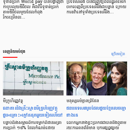
ទូទាត់ប្រាក់ World pay បានបង្ហាញថា
ប្រទេសអ៊ីរ៉ង់ បានជំរុញឱ្យពលរដ្ឋអាម៉េរិក
កាបូបលុយឌីជីថល គឺជាវិធីទូទាត់ប្រាក់
ចាកចេញពីប្រទេសអ៊ីរ៉ង់ជាបន្ទាន់ ក្រោយ
តាមឌីជីថលមួយដែលកំពុង
ការតវ៉ានៅទូទាំងប្រទេសអ៊ីរ៉ង…
រីកចម្រើនល…
ពេញនិយមបំផុត
ច្រើនទៀត
មីក្រូ​ហិរញ្ញវត្ថុ
មនុស្ស​ធម៌​គ្មាន​ព្រំដែន
ធនាគារ​និង​គ្រឹះស្ថាន​មីក្រូ​ហិរញ្ញវត្ថុ​
ជន​បរទេស​៣​រូប​ដែល​ជួយ​ខ្មែរ​លេច​ធ្លោ​
ជួប«គ្រោះ»ក្តៅ​គគុក​មួយ​ទៀត​ហើយ!
ជាង​គេ
បន្ទាប់​ពី​រង​សម្ពាធ​​ពី​ការ​ទម្លាក់​ពិដាន​អត្រា​
លោកអ្នក​នាង​ខ្លះ​ប្រាកដ​ជា​បាន​​ដឹង​ឮ​តាម​
ការ​ប្រាក់ ១៨​% ដែល​កំណត់​ដោយ​
រយៈ​ការ​អាន​ព័ត៌មាន ឬ​ការ​ផ្សព្វផ្សាយ​