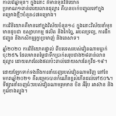
កាលពីឆ្នាំមុន។ ក្នុងនោះ គឺមានទុនវិនិយោគ
ប្រមាណ១ពាន់៣រយលានដុល្លារ គឺបានចាក់បញ្ជូលទៅក្នុង
គម្រោងថ្មីៗចំនួន៤៧គម្រោង។
ការវិនិយោគគឺមាននៅក្នុងវិស័យចំនួន១៤ ក្នុងនោះវិស័យនាំមុខ
មានដូចជា ឧស្សាហកម្ម ផលិត និងកែច្នៃ, អចលទ្រព្យ, ការដឹក
ជញ្ជូន និងកសិកម្មរុក្ខាប្រមាញ់ និងនេសាទ។
ឆ្នាំ២០២០ ការវិនិយោគផ្ទាល់ ពីបរទេសរបស់វៀតណាមធ្លាក់
ចុះ២៥% ដែលមានតម្លៃជាទឹកប្រាក់សរុបជាង២៨ពាន់លាន
ដុល្លារ ដោយសារតែរងផលប៉ះពាល់ដោយសារតែកូវីដ-១៩។
ដោយឡែកទាក់ទងនឹងការនាំចេញរបស់វៀតណាមវិញ នៅខែ
មករាឆ្នាំ២០២១ គឺសម្រេចបានកំណើនខ្ពស់កើនដល់ទៅ៥០%។
ទីផ្សារនាំចេញធំៗរបស់វៀតណាមរួមមាន ចិន អឺរ៉ុប អាស៊ាន និង
កូរ៉េខាងត្បូង។