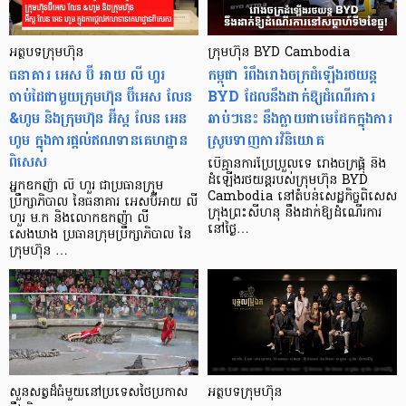
អត្ថបទក្រុមហ៊ុន
ក្រុមហ៊ុន BYD Cambodia
ធនាគារ អេស ប៊ី អាយ លី ហួរ
កម្ពុជា រំពឹងរោងចក្រដំឡើងរថយន្ត
ចាប់ដៃជាមួយក្រុមហ៊ុន ប៊ីអេស លែន
BYD ដែលនឹងដាក់ឱ្យដំណើរការ
&ហូម និងក្រុមហ៊ុន អ៊ីស្ត លែន អេន
ឆាប់ៗនេះ នឹងក្លាយជាមេដែកក្នុងការ
ហូម ក្នុងការផ្តល់ឥណទានគេហដ្ឋាន
ស្រូបទាញការវិនិយោគ
ពិសេស
បើគ្មានការប្រែប្រួលទេ រោងចក្រផ្គុំ និង
ដំឡើងរថយន្តរបស់ក្រុមហ៊ុន BYD
អ្នកឧកញ៉ា លី ហួរ ជាប្រធានក្រុម
Cambodia នៅតំបន់សេដ្ឋកិច្ចពិសេស
ប្រឹក្សាភិបាល នៃធនាគារ អេសប៊ីអាយ លី
ក្រុងព្រះសីហនុ នឹងដាក់ឱ្យដំណើរការ
ហួរ ម.ក និងលោកឧកញ៉ា លី
នៅថ្ងៃ…
សេងឃាង ប្រធានក្រុមប្រឹក្សាភិបាល នៃ
ក្រុមហ៊ុន …
សួនសត្វដ៏ធំមួយនៅប្រទេសថៃប្រកាស
អត្ថបទក្រុមហ៊ុន