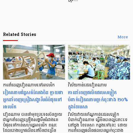
Related Stories
More
ការនាំចេញវៀតណាមទៅអាមេរិក
វិស័យកាត់ដេរ​វៀតណាម
វៀតណាមជំនួសតំណែងចិន ក្លាយជា
ការនាំចេញផលិតផលសម្លៀក
អ្នកនាំចេញគ្រឿងសង្ហារឹមធំបំផុតទៅ
បំពាក់វៀតណាមធ្លាក់ចុះជាង ២០%
អាមេរិក
ក្នុងខែមេសា
វៀតណាម បាននាំមុខប្រទេសចិនក្លាយ
វិស័យវាយនភ័ណ្ឌកាត់ដេរសម្លៀក
ជាអ្នកនាំចេញគ្រឿងសង្ហារឹមធំជាងគេ
បំពាក់វៀតណាម ធ្វើមិនបានល្អនោះទេ
បំផុតទៅកាន់សហរដ្ឋអាមេរិក ខណៈ
នៅក្នុង ខែមេសា កន្លងទៅនេះ ដោយ
ដែលរោងចក្រផលិតនៅចិនជាច្រើន
ការនាំចេញផលិតផលបានធ្លាក់ចុះជាង