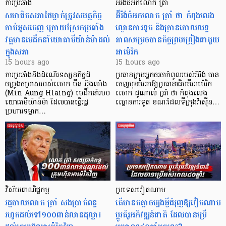
ការប្រឆាំង
អ៊ីរ៉ង់ចំអកលោក ត្រាំ
សមាជិកសភាថៃម្នាក់ត្រូវសមត្ថកិច្ច
អ៊ីរ៉ង់ចំអកលោក ត្រាំ ថា កំពុងលេង
ចាប់អូសចេញ ក្រោយស្រែកប្រឆាំង
ល្ខោនការទូត និងច្រានចោលលទ្ធ
វត្តមានមេដឹកនាំយោធាមីយ៉ាន់ម៉ាដល់
ភាពសម្រេចបានកិច្ចព្រមព្រៀងជាមួយ
ក្នុងសភា
អាម៉េរិក
15 hours ago
15 hours ago
ការប្រឆាំងនឹងដំណើរទស្សនកិច្ចដ៏
ប្រធានក្រុមអ្នកចរចាកំពូលរបស់អ៊ីរ៉ង់ បាន
ចម្រូងចម្រាសរបស់លោក មីន អ៊ុងលាំង
ចេញមុខចំអកឱ្យប្រធានាធិបតីអាម៉េរិក
(Min Aung Hlaing) មេដឹកនាំរបប
លោក ដូណាល់ ត្រាំ ថា កំពុងលេង
យោធាមីយ៉ាន់ម៉ា ដែលបានធ្វើរដ្ឋ
ល្ខោនការទូត ខណៈដែលទីក្រុងវ៉ាស៊ីន…
ប្រហារទម្លាក…
វិស័យ​ពាណិជ្ជកម្ម
ប្រទេសវៀតណាម
រដ្ឋបាលលោក ត្រាំ សងប្រាក់ពន្ធ
តើមានកត្តាចម្បងអ្វីជំរុញឱ្យវៀតណាម
រហូតដល់ទៅ១០០ពាន់លានដុល្លារ
ប្តូរគំរូអភិវឌ្ឍន៍ជាតិ ដែលបានប្រើ