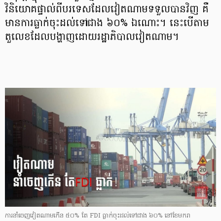
វិនិយោគផ្ទាល់ពីបរទេសដែលវៀតណាមទទួលបានវិញ គឺ
មានការធ្លាក់ចុះដល់ទៅជាង ៦០% ឯណោះ។ នេះបើតាម
តួលេខដែលបង្ហាញដោយរដ្ឋាភិបាលវៀតណាម។
ការនាំចេញវៀតណាមកើន ៥០% តែ FDI ធ្លាក់ចុះដល់ទៅជាង ៦០% នៅខែមករា