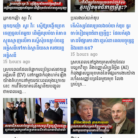
អ្នកឧកញ៉ា សួរ វីរៈ
ប្រលងចប់បាក់ឌុប
អ្នកឧកញ៉ា សួរ វីរៈ ស្នើឱ្យបង្កើតច្រក
តើសិស្សដែលប្រលងចប់បាក់ឌុប គួរ
ចេញចូលតែមួយ ដើម្បីលុបបំបាត់ភាព
ចាប់រៀនមុខជំនាញអ្វីខ្លះ ដែលកំពុង
ស្មុគស្មាញលើការស្នើសុំបតភ្ជាប់ចរន្ត
មានទីផ្សារការងារខ្ពស់នាពេលបច្ចុប្បន្ន
អគ្គិសនីទៅកាន់ស្ថានីយសាករថយន្ត
និងអនាគត?
អគ្គិសនី
15 hours ago
15 hours ago
ស្របពេលនៅក្នុងយុគសម័យដែល
បច្ចេកវិទ្យា និងបញ្ញាសិប្បនិម្មិត (AI)
ស្របពេលដែលនិន្នាការប្រើប្រាស់រថយន្ត
កំពុងផ្លាស់ប្តូរមុខមាត់នៃទីផ្សារការងារយ៉ាង
អគ្គិសនី (EV) នៅកម្ពុជាកំពុងហក់ឡើង
រហ័សសញ្ញាបត្រតែមួយមុខ លែង
យ៉ាងគំហុកនៅមួយរយៈពេលចុងក្រោយ
គ្រប់គ្រ…
នេះ ការវិនិយោគលើស្ថានីយបញ្ចូល
ថាមពលអគ្គ…