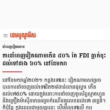
នាំចេញវៀតណាម
ការនាំចេញវៀតណាមកើន ៥០% តែ FDI ធ្លាក់ចុះ
ដល់ទៅជាង ៦០% នៅខែមករា
នៅខែមករាឆ្នាំ២០២១ កន្លងទៅនេះ វៀតណាមសម្រេច
បានការនាំចេញដល់ទៅជិត២៨ពាន់លានដុល្លារ កើន
ដល់ទៅ៥០% ដោយក្នុងនោះការនាំចេញទូរស័ព្ទស្មាតហ្វូន
និងគ្រឿងម៉ាស៊ីនមានអត្រាកំណើនតួលេខដល់ទៅ ៣ខ្ទង់។
ក៏ប៉ុន្ដែ ក្នុងពេលជាមួយគ្នានេះ បើមើលទៅលើ ការ