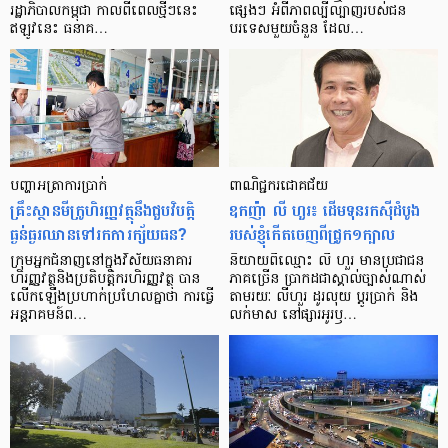
រដ្ឋាភិបាល​កម្ពុជា កាល​ពី​ពេល​ថ្មីៗ​នេះ
ផ្សេងៗ អំពី​ភាព​ល្បីល្បាញ​របស់​ជន​
ឥឡូវ​នេះ ធនាគ…
បរទេស​មួយ​ចំនួន ដែល…
បញ្ហា​អត្រា​ការប្រាក់
ពាណិជ្ជករជោគជ័យ
គ្រឹះស្ថាន​មីក្រូ​ហិរញ្ញវត្ថុ​នឹង​ជួប​វិបត្តិ​
ឧកញ៉ា លី ហួរ៖ ដើមទុនរកស៊ីដំបូង
ធ្ងន់ធ្ងរ​ឈាន​ទៅ​រក​ការ​ក្ស័យធន?
របស់ខ្ញុំកើតចេញពីជ្រូក១ក្បាល
ក្រុម​អ្នក​ជំនាញ​នៅ​ក្នុង​វិស័យ​ធនាគារ
និយាយ​ពី​ឈ្មោះ លី ហួរ មាន​ប្រជាជន​
ហិរញ្ញវត្ថុ​និង​ប្រតិបត្តិករ​ហិរញ្ញ​វត្ថុ បាន​​
ភាគ​ច្រើន ប្រាកដ​ជា​ស្គាល់​ច្បាស់​ណាស់
លើក​ឡើង​ប្រហាក់​ប្រហែល​គ្នា​ថា ការ​ធ្វើ​
តាមរយៈ លីហួរ ដូរ​លុយ ប្តូរ​បា្រក់ និង​
អន្តរាគមន៍​ព…
លក់​មាស នៅ​ផ្សារ​អូរ​ឫ…