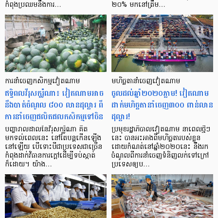
កំពុងប្រឈមនឹងការ…
២០% មកនៅត្រឹម…
ការនាំចេញ​កសិកម្មវៀតណាម
មហិច្ឆតា​នាំចេញវៀតណាម
ឥទ្ធិពលវីរុសកូរ៉ូណា៖ វៀតណាមអាច
ចូលដល់ឆ្នាំ២០២០ភ្លាម! វៀតណាម
នឹងបាត់ចំណូល ៨០០ លានដុល្លារ ពី
ដាក់មហិច្ឆតានាំចេញ៣០០ ពាន់លាន
ការនាំចេញផលិតផលកសិកម្មទៅចិន
ដុល្លារ!
បញ្ហារាលដាលនៃវីរុសកូរ៉ូណា គិត
ប្រមុខរដ្ឋាភិបាលវៀតណាម នាពេលថ្មីៗ
មកទល់ពេលនេះ នៅតែបន្ដកើនឡើង
នេះ បានអះអាងពីមហិច្ឆតារបស់ខ្លួន
នៅឡើយ បើទោះបីជាប្រទេសជាច្រើន
ដោយកំណត់នៅឆ្នាំ២០២០នេះ នឹងរក
កំពុងដាក់វិធានការក្ដៅដើម្បីទប់ស្កាត់
ចំណូលពីការនាំចេញទំនិញលក់ទៅក្រៅ
ក៏ដោយ។ យ៉ាង…
ប្រទេសឲ្យប…