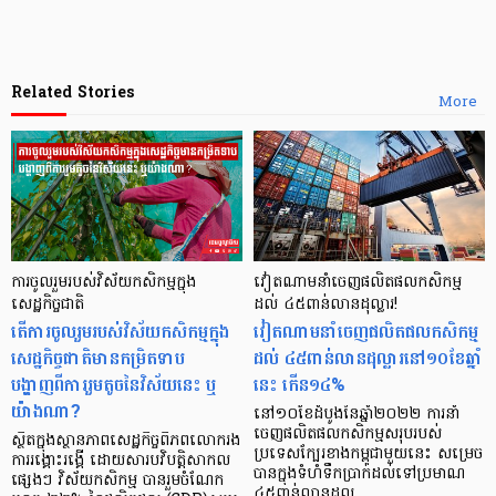
Related Stories
More
ការចូលរួមរបស់វិស័យកសិកម្មក្នុង
វៀតណាមនាំចេញផលិតផលកសិកម្ម
សេដ្ឋកិច្ចជាតិ
ដល់ ៤៥ពាន់លានដុល្លារ!
តើការចូលរួមរបស់វិស័យកសិកម្មក្នុង
វៀតណាមនាំចេញផលិតផលកសិកម្ម
សេដ្ឋកិច្ចជាតិមានកម្រិតទាប
ដល់ ៤៥ពាន់លានដុល្លារនៅ១០ខែឆ្នាំ
បង្ហាញពីការរួមតូចនៃវិស័យនេះ ឬ
នេះ កើន១៤%
យ៉ាងណា?
នៅ១០ខែដំបូងនៃឆ្នាំ២០២២ ការនាំ
ចេញផលិតផលកសិកម្មសរុបរបស់
ស្ថិតក្នុងស្ថានភាពសេដ្ឋកិច្ចពិភពលោករង
ប្រទេសក្បែរខាងកម្ពុជាមួយនេះ សម្រេច
ការរង្គោះរង្គើ ដោយសារបវិបត្តិសាកល
បានក្នុងទំហំទឹកប្រាក់ដល់ទៅប្រមាណ
ផ្សេងៗ វិស័យកសិកម្ម បានរួមចំណែក
៤៥ពាន់លានដុល្ល…