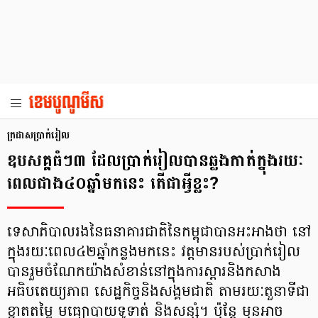
ក្រដាសប្រាក់រៀល
ឧបសគ្គធំៗ៣ ដែលប្រាក់រៀលបានឆ្លងកាត់ក្នុងរយៈ
ពេលជាង៤០ឆ្នាំមកនេះ តើជាអ្វីខ្លះ?
ទេសាភិបាលរងនៃធនាគារជាតិនៃកម្ពុជាបានអះអាងថា នៅ
ក្នុងរយៈពេល៤២ឆ្នាំកន្លងមកនេះ វត្តមានរបស់ប្រាក់រៀល
បានរួមចំណែកយ៉ាងសំខាន់នៅក្នុងការស្តារនិងកសាង
អធិបតេយ្យភាព សេដ្ឋកិច្ចនិងសង្គមជាតិ តាមរយៈតួនាទីជា
ខ្នាតតម្លៃ មធ្យោបាយទូទាត់ និងសន្សំ។ ប៉ុន្ដែ មុនអាច