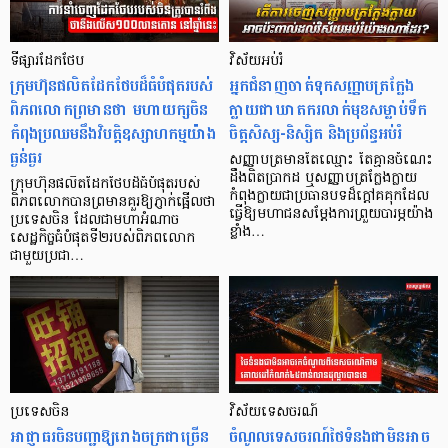
ទីផ្សារដែកថែប
វិស័យអប់រំ
ក្រុមហ៊ុនផលិតដែកថែបដ៏ធំបំផុតរបស់
អ្នកជំនាញចាត់ទុកសញ្ញាបត្រក្លែង
ពិភពលោកព្រមានថា មហាយក្សចិន
ក្លាយជាឃាតករលាក់មុខសម្លាប់ទឹក
កំពុងប្រឈមនឹងវិបត្តិឧស្សាហកម្មយ៉ាង
ចិត្តសិស្ស-និស្សិត និងប្រព័ន្ធអប់រំ
ធ្ងន់ធ្ងរ
សញ្ញាបត្រមានតែឈ្មោះ តែគ្មានចំណេះ
ដឹងពិតប្រាកដ ឬសញ្ញាបត្រក្លែងក្លាយ
ក្រុមហ៊ុនផលិតដែកថែបដ៏ធំបំផុតរបស់
កំពុងក្លាយជាប្រធានបទដ៏ក្តៅគគុក​ដែល
ពិភពលោកបានព្រមានគួរឱ្យភ្ញាក់ផ្អើលថា
ធ្វើឱ្យមហាជនសម្តែងការព្រួយបារម្ភយ៉ាង
ប្រទេសចិន ដែលជាមហាអំណាច
ខ្លាំង…
សេដ្ឋកិច្ចធំបំផុតទី២របស់ពិភពលោក
ជាមួយប្រជា…
ប្រទេសចិន
វិស័យទេសចរណ៍
អាជ្ញាធរចិនបញ្ជាឱ្យរោងចក្រជាច្រើន
ចំណូលទេសចរណ៍ថៃទំនងជាមិនអាច