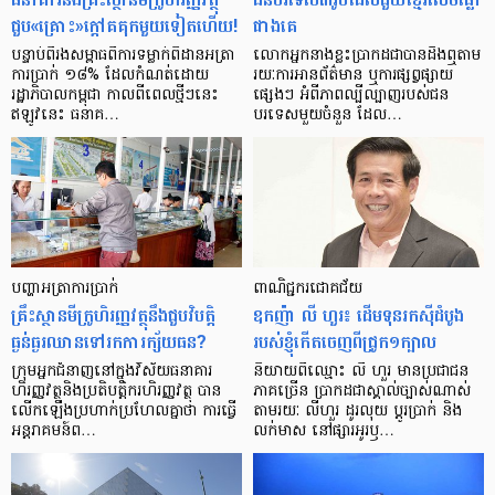
ជួប«គ្រោះ»ក្តៅ​គគុក​មួយ​ទៀត​ហើយ!
ជាង​គេ
បន្ទាប់​ពី​រង​សម្ពាធ​​ពី​ការ​ទម្លាក់​ពិដាន​អត្រា​
លោកអ្នក​នាង​ខ្លះ​ប្រាកដ​ជា​បាន​​ដឹង​ឮ​តាម​
ការ​ប្រាក់ ១៨​% ដែល​កំណត់​ដោយ​
រយៈ​ការ​អាន​ព័ត៌មាន ឬ​ការ​ផ្សព្វផ្សាយ​
រដ្ឋាភិបាល​កម្ពុជា កាល​ពី​ពេល​ថ្មីៗ​នេះ
ផ្សេងៗ អំពី​ភាព​ល្បីល្បាញ​របស់​ជន​
ឥឡូវ​នេះ ធនាគ…
បរទេស​មួយ​ចំនួន ដែល…
បញ្ហា​អត្រា​ការប្រាក់
ពាណិជ្ជករជោគជ័យ
គ្រឹះស្ថាន​មីក្រូ​ហិរញ្ញវត្ថុ​នឹង​ជួប​វិបត្តិ​
ឧកញ៉ា លី ហួរ៖ ដើមទុនរកស៊ីដំបូង
ធ្ងន់ធ្ងរ​ឈាន​ទៅ​រក​ការ​ក្ស័យធន?
របស់ខ្ញុំកើតចេញពីជ្រូក១ក្បាល
ក្រុម​អ្នក​ជំនាញ​នៅ​ក្នុង​វិស័យ​ធនាគារ
និយាយ​ពី​ឈ្មោះ លី ហួរ មាន​ប្រជាជន​
ហិរញ្ញវត្ថុ​និង​ប្រតិបត្តិករ​ហិរញ្ញ​វត្ថុ បាន​​
ភាគ​ច្រើន ប្រាកដ​ជា​ស្គាល់​ច្បាស់​ណាស់
លើក​ឡើង​ប្រហាក់​ប្រហែល​គ្នា​ថា ការ​ធ្វើ​
តាមរយៈ លីហួរ ដូរ​លុយ ប្តូរ​បា្រក់ និង​
អន្តរាគមន៍​ព…
លក់​មាស នៅ​ផ្សារ​អូរ​ឫ…