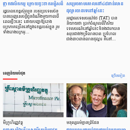
ផ្អាកផលិតកម្ម ក្រោយខ្វះខាតអគ្គិសនី
សម្រេចតាមគោលដៅ៤៥ពាន់លាន
ដុល្លារបានទេនៅឆ្នាំនេះ
រដ្ឋបាលខេត្តស៊ីឈួន របស់ប្រទេសចិន
បានចេញសេចក្តីជូនដំណឹងមួយកាលពី
អាជ្ញាធរទេសចរណ៍ថៃ (TAT) បាន
ពេលថ្មីៗនេះ ដោយបញ្ជាឱ្យរោង
និយាយថា ប្រាក់ចំណូលពីវិស័យ
ចក្រភាគច្រើននៅក្នុងខេត្តរបស់ខ្លួន រួម
ទេសចរណ៍នៅឆ្នាំនេះទំនងជារកបាន
ទាំងរោងចក្រអ្…
សរុបជាង២ទ្រីលានបាត ប្រហែល
ជាង៣០ពាន់លានដុល្លារ គឺនៅ…
ពេញនិយមបំផុត
ច្រើនទៀត
មីក្រូ​ហិរញ្ញវត្ថុ
មនុស្ស​ធម៌​គ្មាន​ព្រំដែន
ធនាគារ​និង​គ្រឹះស្ថាន​មីក្រូ​ហិរញ្ញវត្ថុ​
ជន​បរទេស​៣​រូប​ដែល​ជួយ​ខ្មែរ​លេច​ធ្លោ​