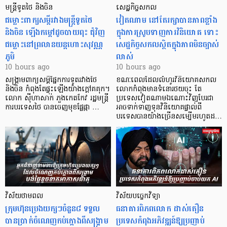
មន្ត្រីទូតថៃ និងចិន
សេដ្ឋកិច្ចសកល
ជម្លោះពាក្យសម្តីរវាងមន្ត្រីទូតថៃ
វៀតណាម នៅតែរក្សាបានភាពខ្លាំង
និងចិន ឡើងកម្ដៅដូចបាយពុះ ជុំវិញ
ក្នុងការស្រូបទាញការវិនិយោគ​ ទោះ
ជម្លោះនៅព្រលានយន្តហោះសុវណ្ណ
សេដ្ឋកិច្ចសកលស្ថិតក្នុងភាពមិនច្បាស់
ភូមិ
លាស់
10 hours ago
10 hours ago
សង្គ្រាមពាក្យសម្តីផ្នែកការទូតរវាងថៃ
ខណៈពេលដែលលំហូរវិនិយោគសកល
និងចិន កំពុងតែផ្ទុះឡើងយ៉ាងក្តៅគគុក។
លោកកំពុងមានទំនោរថយចុះ តែ
លោក ស៊ីហាសាក់ ភួងកេតកែវ រដ្ឋមន្ត្រី
ប្រទេសវៀតណាមឯណោះវិញបែរជា
ការបរទេសថៃ បានចេញមុខផ្លែផ្កា …
អាចទាក់ទាញទុនវិនិយោគផ្ទាល់ពី
បរទេសបានយ៉ាងច្រើនសម្បើមរហូតដ…
វិស័យថាមពល
វិស័យបច្ចេកវិទ្យា
ក្រុមហ៊ុនប្រេងយក្សៗចំនួន៨ ទទួល
ធនាគារពិភពលោក ដាស់តឿន
បានប្រាក់ចំណេញកប់ក្តោងពីសង្គ្រាម
ប្រទេសកំពុងអភិវឌ្ឍន៍ឱ្យប្រញាប់