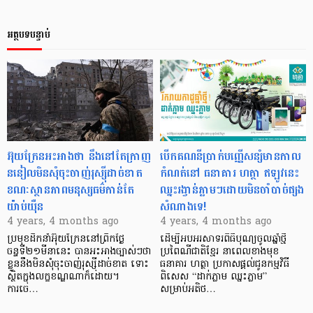
អត្ថបទបន្ទាប់
អ៊ុយក្រែនអះអាងថា នឹងនៅតែក្រាញ
បើកគណនីប្រាក់បញ្ញើសន្សំមានកាល
ននៀលមិនសុំចុះចាញ់រុស្ស៊ីដាច់ខាត
កំណត់នៅ ធនាគារ ហត្ថា ឥឡូវនេះ
ខណៈស្ថានភាពមនុស្សធម៌កាន់តែ
ឈ្នះរង្វាន់ភ្លាមៗដោយមិនចាំបាច់ផ្សង
យ៉ាប់យ៉ឺន
សំណាងទេ!
4 years, 4 months ago
4 years, 4 months ago
ប្រមុខដឹកនាំអ៊ុយក្រែននៅព្រឹកថ្ងៃ
ដើម្បីអបអរសាទរពិធីបុណ្យចូលឆ្នាំថ្មី
ចន្ទទី២១មីនានេះ បានអះអាងច្បាស់ៗថា
ប្រពៃណីជាតិខ្មែរ នាពេលខាងមុខ
ខ្លួននឹងមិនសុំចុះចាញ់រុស្ស៊ីដាច់ខាត ទោះ
ធនាគារ ហត្ថា ប្រកាសផ្តល់ជូនកម្មវិធី
ស្ថិតក្នុងលក្ខខណ្ឌណាក៏ដោយ។
ពិសេស “ដាក់ភ្លាម ឈ្នះភ្លាម”
ការចេ…
សម្រាប់អតិថ…