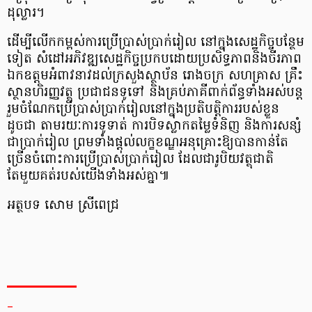
ដុល្លារ។
ដើម្បីលើកកម្ពស់ការប្រើប្រាស់ប្រាក់រៀល នៅក្នុងសេដ្ឋកិច្ចបន្ថែម
ទៀត សំដៅអភិវឌ្ឍសេដ្ឋកិច្ចប្រកបដោយប្រសិទ្ធភាពនិងចីរភាព
ឯកឧត្តមអំពាវនាវដល់ក្រសួងស្ថាប័ន រោងចក្រ សហគ្រាស គ្រឹះ
ស្ថានហិរញ្ញវត្ថុ ប្រជាជនទូទៅ និងគ្រប់ភាគីពាក់ព័ន្ធទាំងអស់បន្ត
រួមចំណែកប្រើប្រាស់ប្រាក់រៀលនៅក្នុងប្រតិបត្តិការរបស់ខ្លួន
ដូចជា តាមរយៈការទូទាត់ ការបិទស្លាកតម្លៃទំនិញ និងការសន្សំ
ជាប្រាក់រៀល ព្រមទាំងផ្តល់លក្ខខណ្ឌអនុគ្រោះឱ្យបានកាន់តែ
ច្រើនចំពោះការប្រើប្រាស់ប្រាក់រៀល ដែលជារូបិយវត្ថុជាតិ
តែមួយគត់របស់យើងទាំងអស់គ្នា៕
អត្ថបទ សោម ស្រីពេជ្រ
_