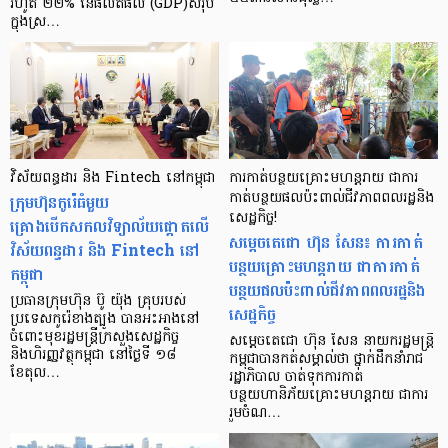
រហូត ២២% នៃផលិតផល (GDP)សរុប
ក្នុងស្រ…
វិស័យពន្ធដារ និង Fintech នៅកម្ពុជា
ការកាត់បន្ថយគ្រោះមហន្តរាយ ជាការ
ក្រុមហ៊ុនកូរ៉េធំមួយ
កាត់បន្ថយផលប៉ះពាល់ជីវភាពពលរដ្ឋនិង
សេដ្ឋកិច្ច!
គ្រោងបើកសកលវិទ្យាល័យផ្ដោតលើ
សម្តេចតេជោ ហ៊ុន សែន៖ ការកាត់
វិស័យពន្ធដារ និង Fintech នៅ
បន្ថយគ្រោះមហន្តរាយ ជាការកាត់
កម្ពុជា
បន្ថយផលប៉ះពាល់ជីវភាពពលរដ្ឋនិង
ប្រធានក្រុមហ៊ុន ប៊ូ យ៉ុង គ្រុបរបស់
សេដ្ឋកិច្ច
ប្រទេសកូរ៉េខាងត្បូង បានអះអាងនៅ
ចំពោះមុខរដ្ឋមន្ត្រីក្រសួងសេដ្ឋកិច្ច
សម្តេចតេជោ ហ៊ុន សែន នាយករដ្ឋមន្ត្រី
និងហិរញ្ញវត្ថុកម្ពុជា នៅថ្ងៃទី ១៨
កម្ពុជាបានកត់សម្គាល់ថា ថ្នាក់ដឹកនាំរាជ
ខែតុល…
រដ្ឋាភិបាល ចាត់ទុកការកាត់
បន្ថយហានិភ័យគ្រោះមហន្តរាយ ជាការ
រួមចំណ…