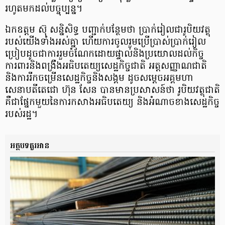
រហូតមកដល់បច្ចុប្បន្ន។
ឯកឧត្តម ស៊ុ សន្និសិទ្ធ បញ្ជាក់បន្ថែមថា ប្រាក់រៀលជារូបិយវត្ថុ
របស់យើងទាំងអស់គ្នា ហើយការចូលរួមប្រើប្រាស់ប្រាក់រៀល
ប្រៀបដូចជាការរួមចំណែកដោយផ្ទាល់និងប្រយោលដល់កិច្ច
ការពារនិងពង្រឹងអធិបតេយ្យសេដ្ឋកិច្ចជាតិ អត្តសញ្ញាណជាតិ
និងការរីកចម្រើនសេដ្ឋកិច្ចនិងសង្គម ដូចសម្តេចអគ្គមហា
សេនាបតីតេជោ ហ៊ុន សែន បានមានប្រសាសន៍ថា រូបិយវត្ថុជាតិ
គឺជាផ្នែកមួយនៃការកសាងអធិបតេយ្យ និងអំណាចខាងសេដ្ឋកិច្ច
របស់រដ្ឋ។
អត្ថបទគួរអាន