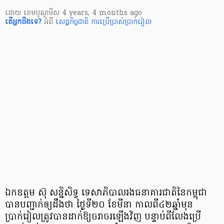
ដោយ
​ ខេមបូណូមីស
4 years, 4 months ago
តើ​អ្នក​ដឹងទេ?
អំពី
សេដ្ឋកិច្ចជាតិ
ការប្រើប្រាស់ប្រាក់រៀល
ឯកឧត្តម ស៊ុ សន្និសិទ្ធ ទេសាភិបាលរងធនាគារជាតិនៃកម្ពុជា
បានបញ្ជាក់ឲ្យដឹងថា ថ្ងៃទី២០ ខែមីនា កាលពី៤២ឆ្នាំមុន
ប្រាក់រៀលត្រូវបានដាក់ឱ្យចរាចរឡើងវិញ បន្ទាប់ពីលែងប្រើ