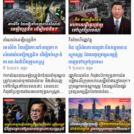
សំណល់អេឡិចត្រូនិក
វិស័យហិរញ្ញវត្ថុ
អាម៉េរិក រឹតបន្តឹងការនាំចេញកាក
ចិន ប្រើ​អំណាចពន្ធដាររឹតកអ្នកមាន
សំណល់អេឡិចត្រូនិក ដើម្បីទប់ស្កាត់
ស្ដុកស្ដម្ភ ដែលផ្ទេរទ្រព្យសម្បត្តិ
ការបាត់បង់រ៉ែយុទ្ធសាស្ត្រ
ចេញទៅក្រៅប្រទេស
8 hours ago
9 hours ago
កាក​សំណល់​អេឡិច​ត្រូនិកដែល​ពីមុនធ្លាប់​
រដ្ឋាភិបាលចិន កំពុងបើកយុទ្ធនាការរឹត
ត្រូវបានចាត់ទុកថាជាសំរាម និងនាំចេញ
បន្តឹងលើក្រុមមហាសេដ្ឋី​យ៉ាង​ក្ដៅគគុក។
ទៅកែច្នៃនៅបរទេស​នោះ ពេលនេះ
​ក្រុមអ្នកមានស្ដុកស្ដម្ភ ដែល​ធ្លាប់​តែផ្ទេរ
កំពុងប្រែក្លាយជាធនធានយុទ្ធសាស្ត្រដ…
ទ្រព្យសម្បត្តិរាប់រយពាន់ល…