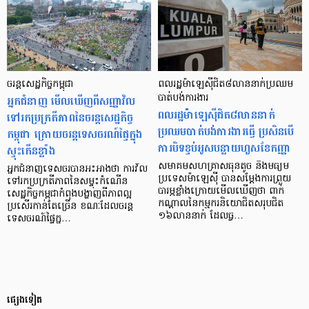
ចរន្តសេដ្ឋកិច្ចកម្ពុជា
ពលរដ្ឋម៉ាឡេស៊ីជិត៨លាននាក់ប្រឈម
អ្នកជំនាញ មើលឃើញពីសញ្ញាវិល
បាត់បង់ការងារ
ពលរដ្ឋម៉ាឡេស៊ីជិត៨លាននាក់
ទៅរកប្រក្រតីភាពនៃចរន្តសេដ្ឋកិច្ច
ប្រឈមបាត់បង់ការងារធ្វើ ប្រសិនបើ
កម្ពុជា ក្រោយចរន្ដទេសចរណ៍ផ្ទៃក្នុង
ការបិទខ្ទប់អូសបន្លាយហួសខែកញ្ញា
ស្ទុះកើនខ្លាំង
សមាគមសហគ្រាសធុនតូច និងមធ្យម
អ្នកជំនាញទេសចរបានអះអាងថា ការវិល
ប្រទេសម៉ាឡេស៊ី បានសម្តែងការព្រួយ
ទៅរកប្រក្រតីភាពនៃសម្ទុះកំណើន
បារម្ភខ្លាំងក្រោយមើលឃើញថា ពាក់
សេដ្ឋកិច្ចកម្ពុជាកំពុងបង្ហាញពីភាពល្អ
កណ្តាលនៃកម្មករនិយោជិតសរុបជិត
ប្រសើរកាន់តែច្រើន ខណៈដែលចរន្ដ
១៦លាននាក់ ដែលធ្វ…
ទេសចរណ៍ផ្ទៃក្ន…
ផ្សេងទៀត