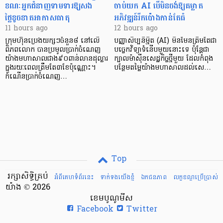
ខណៈអ្នកជំនាញទាមទារឱ្យសង
ចាប់យក AI បើមិនចង់ឱ្យគម្លាត
ថ្លៃខូចខាតអាកាសធាតុ
អភិវឌ្ឍន៍រីកប៉ោងកាន់តែធំ
11 hours ago
12 hours ago
ក្រុមហ៊ុនប្រេងយក្សៗចំនួន៨ នៅលើ
បញ្ញាសិប្បនិម្មិត (AI) មិនមែនត្រឹមតែជា
ពិភពលោក បានប្រមូលប្រាក់ចំណេញ
បច្ចេកវិទ្យាទំនើបមួយនោះទេ ប៉ុន្តែជា
យ៉ាងមហាសាលជាង៩០ពាន់លានដុល្លារ
ក្បាលម៉ាស៊ីនសេដ្ឋកិច្ចថ្មីមួយ ដែលកំពុង
ក្នុងរយៈពេលត្រឹមតែ៣ខែប៉ុណ្ណោះ។
បន្ថែមតម្លៃយ៉ាងមហាសាលដល់សេ…
កំណើនប្រាក់ចំណេញ…
Top
រក្សាសិទ្ធិគ្រប់
អំពីគេហទំព័រនេះ
ទាក់ទងយើងខ្ញំ
ឯកជនភាព
លក្ខខណ្ឌ​ប្រើ​ប្រាស់
យ៉ាង © 2026
ខេមបូណូមីស
Facebook
Twitter