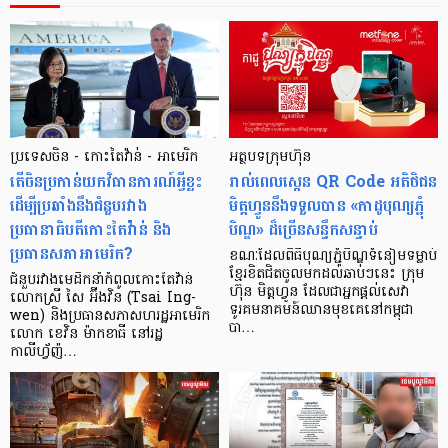
ប្រទេសចិន - កោះតៃវ៉ាន់ - អាមេរិក
អត្ថបទក្រុមហ៊ុន
តើចិនប្រកាន់យកវិធានការណ៍អ្វីខ្លះ
រាល់ពេលស្កេន QR Code អតិថិជន
ដើម្បីប្រឆាំងនឹងជំនួបរវាង
មិត្តហ្វូននឹងទទួលបាន «កាដូបុណ្យភ្ជុំ
ប្រធានាធិបតីកោះតៃវ៉ាន់ និង
បិណ្ឌ» ដ៏ច្រើនសន្ធឹកសន្ធាប់
ប្រធានសភាអាមេរិក?
ខណៈដែលពិធីបុណ្យភ្ជុំបិណ្ឌទំនៀមទម្លាប់
ខ្មែរខិតជិតចូលមកដល់ឆាប់ៗនេះ ក្រុម
ជំនួបរវាងមេដឹកនាំកំពូលកោះតៃវ៉ាន់
ហ៊ុន មិត្តហ្វូន ដែលជាអ្នកផ្ដល់សេវា
លោកស្រី សៃ អ៊ីងវិន (Tsai Ing-
ទូរគមនាគមន៍ឈានមុខគេនៅកម្ពុជា
wen) និងប្រធានសភាសហរដ្ឋអាមេរិក
បា…
លោក ខេវិន ម៉ាកខាធី នៅរដ្ឋ
កាលីហ្វ័ញ៉…