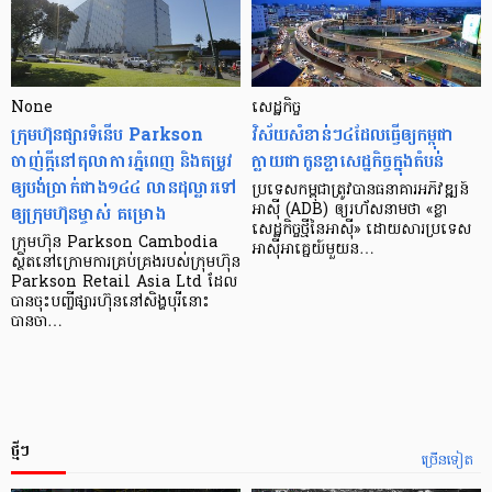
None
សេដ្ឋកិច្ច​
ក្រុមហ៊ុនផ្សារទំនើប Parkson
វិស័យ​សំខាន់ៗ​៤​ដែល​ធ្វើ​ឲ្យ​កម្ពុជា​
ចាញ់ក្ដីនៅតុលាការភ្នំពេញ និងតម្រូវ
ក្លាយ​ជា​កូន​ខ្លា​សេដ្ឋកិច្ច​ក្នុង​តំបន់
ឲ្យបង់ប្រាក់ជាង១៤៤ លានដុល្លារទៅ
ប្រទេស​កម្ពុជា​ត្រូវ​បាន​ធនាគារ​អភិវឌ្ឍន៍​
ឲ្យក្រុមហ៊ុនម្ចាស់ គម្រោង
អាស៊ី (ADB) ឲ្យ​រហ័ស​នាមថា «ខ្លា​
សេដ្ឋកិច្ច​ថ្មី​នៃ​អាស៊ី» ដោយសារ​ប្រទេស​
ក្រុមហ៊ុន Parkson Cambodia
អាស៊ី​អាគ្នេយ៍​មួយ​ន…
ស្ថិតនៅក្រោមការគ្រប់គ្រងរបស់ក្រុមហ៊ុន
Parkson Retail Asia Ltd ដែល
បានចុះបញ្ចីផ្សារហ៊ុននៅសិង្ហបុរីនោះ
បានចា…
ថ្មីៗ
ច្រើនទៀត