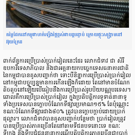
តម្លៃដែកនៅកម្ពុជាហក់ឡើងថ្លៃខ្ពស់ជាបន្ដបន្ទាប់ ក្រោយផ្ទុះសង្គ្រាមនៅ
អ៊ុយក្រែន
ពាក់ព័ន្ធការប្រើប្រាស់ប្រាក់រៀលនេះដែរ លោកជំទាវ ជា សិរី
ឧបការីទេសាភិបាល និងជាអគ្គនាយកបច្ចេកទេសធនាគារជាតិ
នៃកម្ពុជាបានគូសបញ្ជាក់ថា ទោះបីនិន្នាការប្រើប្រាស់ប្រាក់រៀល
នៅកម្ពុជាបច្ចុប្បន្នមានការកើនឡើងក៏ដោយ តែនៅមានចំណែក
តិចតួចនៅឡើយបើធៀបនឹងការប្រើប្រាស់រូបបិយបណ្ណបរទេស។
ពោលគឺការប្រើប្រាស់ប្រាក់រៀល ក្នុងប្រតិបត្តិការទូទាត់នានាទូ
ទាំងប្រទេសបានក្តោបចំណែកទីផ្សារប្រមាណ១៥% តែប៉ុណ្ណោះ
ខណៈចំណែកទីផ្សារជាង៨០% ត្រូវបានក្តោបក្ដាប់ដោយប្រាក់
ដុល្លារ។ លោកជំទាវបានគូសបញ្ជាក់បន្ថែមថា ប្រាក់រៀលត្រូវ
បានប្រើប្រាស់ភាគច្រើនតែនៅតាមទីជនបទនោះទេ ខណៈ
ទីក្រុង និងទីប្រជុំជននានាការធ្វើប្រតិបត្តិការភាគច្រើនជាប្រាក់