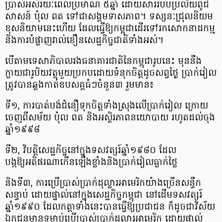
ប្រាស់អស់រយៈពេលប្រមាណ ៥ឆ្នាំ ដោយសាររបបប្រល័យពូជ
សាសន៍ ប៉ុល ពត ទៅជាសង្គមទាសភាព។ ទស្សនៈជ្រុលនិយម
ខុសនិយាមនេះហើយ ដែលធ្វើឱ្យកម្ពុជាដើរទៅរកសោកនាដកម្ម
និងការបំផ្លាញរាល់ខឿនសេដ្ឋកិច្ចជាតិទាំងអស់។
បើតាមទេសាភិបាលរងធនាគារជាតិនៃកម្ពុជារូបនេះ មុននឹង
ក្លាយជារូបិយវត្ថុមួយប្រកបដោយទំនុកចិត្តដូចសព្វថ្ងៃ ប្រាក់រៀល
ត្រូវបានឆ្លងកាត់ឧបសគ្គធំៗចំនួន៣ រួមមាន៖
ទី១, ការបាត់បង់ជំនឿទុកចិត្តទាំងស្រុងលើប្រាក់រៀល ក្រោយ
ចេញពីសម័យ ប៉ុល ពត និងអស្ថិរភាពនយោបាយ រហូតដល់ចុង
ឆ្នាំ១៩៩៨
ទី២, វិបត្តិសេដ្ឋកិច្ចនៅក្នុងទសវត្សរ៍ឆ្នាំ១៩៨០ ដែល
បង្កឱ្យអតិផរណាកើនឡើងខ្លាំងនិងប្រាក់រៀលធ្លាក់ថ្លៃ
និងទី៣, ការប្រើប្រាស់ប្រាក់ដុល្លារអាមេរិកយ៉ាងច្រើនសន្ធឹក
សន្ធាប់ ដោយផ្ទាល់នៅក្នុងសេដ្ឋកិច្ចកម្ពុជា នៅដើមទសវត្សរ៍
ឆ្នាំ១៩៩០ ដែលកត្តាទាំងនេះបានធ្វើឱ្យប្រជាជន ក៏ដូចជាវិស័យ
ឯកជនមានទម្លាប់ប្រើប្រាស់ប្រាក់ដុល្លារអាមេរិក ដោយផ្ទាល់