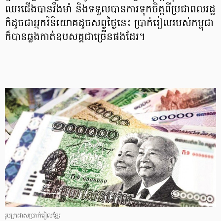
ឈរជើងបានរឹងមាំ និងទទួលបានការទុកចិត្តពីប្រជាពលរដ្ឋ
ក៏ដូចជាអ្នកវិនិយោគដូចសព្វថ្ងៃនេះ ប្រាក់រៀលរបស់កម្ពុជា
ក៏បានឆ្លងកាត់ឧបសគ្គជាច្រើនផងដែរ។
រូបក្រដាសប្រាក់រៀលខ្មែរ