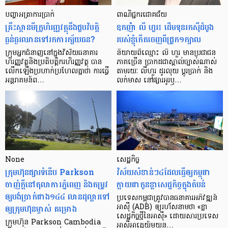
បញ្ហា​អត្រា​ការប្រាក់
ពាណិជ្ជករជោគជ័យ
គ្រឹះស្ថាន​មីក្រូ​ហិរញ្ញវត្ថុ​នឹង​ជួប​វិបត្តិ​
ឧកញ៉ា លី ហួរ៖ ដើមទុនរកស៊ីដំបូង
ធ្ងន់ធ្ងរ​ឈាន​ទៅ​រក​ការ​ក្ស័យធន?
របស់ខ្ញុំកើតចេញពីជ្រូក១ក្បាល
ក្រុម​អ្នក​ជំនាញ​នៅ​ក្នុង​វិស័យ​ធនាគារ
និយាយ​ពី​ឈ្មោះ លី ហួរ មាន​ប្រជាជន​
ហិរញ្ញវត្ថុ​និង​ប្រតិបត្តិករ​ហិរញ្ញ​វត្ថុ បាន​​
ភាគ​ច្រើន ប្រាកដ​ជា​ស្គាល់​ច្បាស់​ណាស់
លើក​ឡើង​ប្រហាក់​ប្រហែល​គ្នា​ថា ការ​ធ្វើ​
តាមរយៈ លីហួរ ដូរ​លុយ ប្តូរ​បា្រក់ និង​
អន្តរាគមន៍​ព…
លក់​មាស នៅ​ផ្សារ​អូរ​ឫ…
None
សេដ្ឋកិច្ច​
ក្រុមហ៊ុនផ្សារទំនើប Parkson
វិស័យ​សំខាន់ៗ​៤​ដែល​ធ្វើ​ឲ្យ​កម្ពុជា​
ចាញ់ក្ដីនៅតុលាការភ្នំពេញ និងតម្រូវ
ក្លាយ​ជា​កូន​ខ្លា​សេដ្ឋកិច្ច​ក្នុង​តំបន់
ឲ្យបង់ប្រាក់ជាង១៤៤ លានដុល្លារទៅ
ប្រទេស​កម្ពុជា​ត្រូវ​បាន​ធនាគារ​អភិវឌ្ឍន៍​
ឲ្យក្រុមហ៊ុនម្ចាស់ គម្រោង
អាស៊ី (ADB) ឲ្យ​រហ័ស​នាមថា «ខ្លា​
សេដ្ឋកិច្ច​ថ្មី​នៃ​អាស៊ី» ដោយសារ​ប្រទេស​
ក្រុមហ៊ុន Parkson Cambodia
អាស៊ី​អាគ្នេយ៍​មួយ​ន…