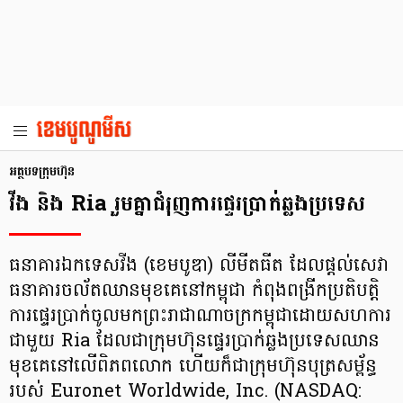
អត្ថបទ​ក្រុមហ៊ុន
វីង និង Ria រួមគ្នាជំរុញ​ការផ្ទេរប្រាក់ឆ្លងប្រទេស
ធនាគារឯកទេសវីង (ខេមបូឌា) លីមីតធីត ដែលផ្តល់សេវា
ធនាគារចល័តឈានមុខគេនៅកម្ពុជា កំពុងពង្រីកប្រតិបត្តិ
ការផ្ទេរប្រាក់ចូលមកព្រះរាជាណាចក្រកម្ពុជាដោយសហការ
ជាមួយ Ria ដែលជាក្រុមហ៊ុនផ្ទេរប្រាក់ឆ្លងប្រទេសឈាន
មុខគេនៅលើពិភពលោក ហើយក៏ជាក្រុមហ៊ុនបុត្រសម្ព័ន្ធ
របស់ Euronet Worldwide, Inc. (NASDAQ: