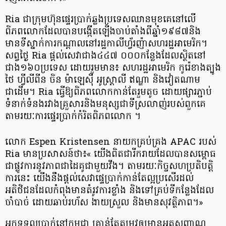
Ria ជាក្រុមហ៊ុនផ្ទេរប្រាក់ឆ្លងប្រទេសឈានមុខគេនៅលើ
ពិភពលោកដែលបានបង្កើតឡើងចាប់តាំងពីឆ្នាំ១៩៨៧និង
មានទីស្នាក់ការកណ្តាលនៅរដ្ឋកាលីហ្វ័រញ៉ាសហរដ្ឋអាមេរិក។
សព្វថ្ងៃ Ria ផ្តល់សេវាជាង៤៤៧ ០០០កន្លែងដែលស្ថិតនៅ
ជាង១៦០ប្រទេស ដោយរួមមាន៖ សហរដ្ឋអាមេរិក កូរ៉េខាងត្បូង
ថៃ ហ្វីលីពីន ចិន ម៉ាឡេស៊ី អូស្ត្រាលី ឥណ្ឌា និងវៀតណាម
ជាដើម។ Ria ធ្វើឱ្យពិភពលោកកាន់តែរួមតូច ដោយផ្សារភ្ជាប់
ទំនាក់ទំនងរវាងគ្រួសារនិងមនុស្សជាទីស្រលាញ់របស់ពួកគេ
តាមរយៈការផ្ទេរប្រាក់កំរិតពិភពលោក ។
លោក Espen Kristensen នាយកគ្រប់គ្រង APAC របស់
Ria មានប្រសាសន៍ថា៖« យើងពិតជារីករាយដែលបានសម្ពោធ
ជាផ្លូវការនូវភាពជាដៃគូជាមួយវីង។ តាមរយៈកិច្ចសហប្រតិបត្តិ
ការនេះ យើងនឹងផ្តល់សេវាផ្ទេប្រាក់កាន់តែល្អប្រសើរដល់
អតិថិជនដែលកំពុងមានតំរូវការខ្លាំង និងទៅគ្រប់ទីកន្លែងដែល
ចាំបាច់ ដោយឆាប់រហ័ស ងាយស្រួល និងមានសុវត្ថិភាព។»
អ្នកទទួលប្រាក់នៅកម្ពុជា គ្រាន់តែតម្រូវឲ្យមានអត្តសញ្ញាណ