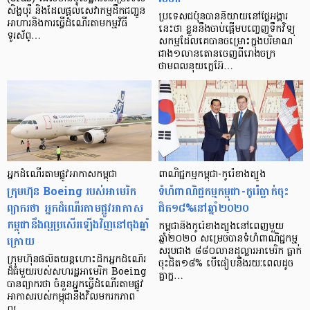
សិង្ហបុរី និងដែលផ្ដល់សេវាកម្មដឹកជញ្ជូន
ប្រទេសជប៉ុនបាននិយាយនៅថ្ងៃអង្គារ
អាហារនិងការធ្វើដំណើរតាមកម្មវិធី
នេះថា ខ្លួននឹងចាប់ផ្តើមបញ្ចេញទឹកវិទ្យុ
ទូរស័ព្…
សកម្មដែលគេបានចម្រោះក្នុងបរិមាណ
ជាង១លានតោនចេញពីរោងចក្រ
ថាមពលនុយក្លេអ៊ែ…
អ្នកដំណើរតាមផ្លូវអាកាសកម្ពុជា
ពាណិជ្ជកម្មកម្ពុជា-កូរ៉េខាងត្បូង
ក្រុមហ៊ុន Boeing របស់អាមេរិក
ទំហំពាណិជ្ជកម្មកម្ពុជា-កូរ៉េធ្លាក់ចុះ
ព្យាករថា អ្នកដំណើរតាមផ្លូវអាកាស
ជិត១៨%នៅឆ្នាំ២០២០
កម្ពុជានឹងល្អប្រសើរឡើងវិញនៅចុងឆ្នាំ
កម្ពុជានិងកូរ៉េខាងត្បូងនៅពេញមួយ
ក្រោយ
ឆ្នាំ២០២០ សម្រេចបានទំហំពាណិជ្ជកម្ម
សរុបជាង ៨៨០លានដុល្លារអាមេរិក ធ្លាក់
ក្រុមហ៊ុនផលិតយន្ដហោះដឹកអ្នកដំណើរ
ចុះជិត១៨% បើធៀបនឹងរយៈពេលដូច
ដ៏ធំមួយរបស់សហរដ្ឋអាមេរិក Boeing
គ្នាក្ន…
បានព្យាករថា ចំនួនអ្នកធ្វើដំណើរតាមផ្លូវ
អាកាសរបស់កម្ពុជានឹងវិលមករកភាព
ល្អ…