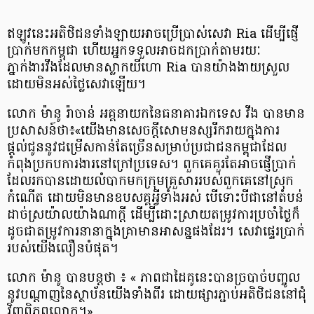
ឥឡូវនេះអតិថិជនទាំងឡាយអាចប្រើប្រាស់សេវា Ria ដើម្បីផ្ញើ
ប្រាក់មកកម្ពុជា ហើយអ្នកទទួលអាចដកប្រាក់តាមរយៈ
ភ្នាក់ងារវីងដែលមានស្លាកយីហោ Ria បានយ៉ាងងាយស្រួល
ដោយមិនអស់ថ្លៃសេវាឡើយ។
លោក ម៉ានូ រ៉ាចាន់ អគ្គនាយកនៃធនាគារឯកទេស វីង បានមាន
ប្រសាសន៍ថា៖«យើងមានសេចក្តីសោមនស្សរីករាយក្នុងការ
ផ្តល់ជូននូវជម្រើសកាន់តែច្រើនសម្រាប់ប្រជាជនកម្ពុជាដែល
កំពុងប្រកបការងារនៅក្រៅប្រទេស។ ពួកគេគួរតែអាចផ្ញើប្រាក់
ដែលរកបានដោយលំបាកមកក្រុមគ្រួសាររបស់ពួកគេនៅស្រុក
កំណើត ដោយមិនមានឧបសគ្គអ្វីទាំងអស់ បើទោះបីជានៅតំបន់
ដាច់ស្រយ៉ាលយ៉ាងណាក្តី ដើម្បីដោះស្រាយតម្រូវការប្រចាំថ្ងៃក៏
ដូចជាតម្រូវការនានាក្នុងគ្រាមានអាសន្នផងដែរ។ សេវាផ្ទេរប្រាក់
របស់យើងលឿនបំផុត។
លោក​ ម៉ានូ បានបន្តថា ៖ « ភាពជាដៃគូនេះបានច្របាច់បញ្ចូល
នូវបណ្តាញនៃស្ថាប័នយើងទាំងពីរ ដោយផ្សារភ្ជាប់អតិថិជននៅជុំ
វិញពិភពលោក។»