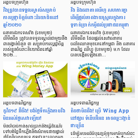
អត្ថបទក្រុមហ៊ុន
អត្ថបទ​ក្រុមហ៊ុន
វីងត្រូវបានទទួលស្គាល់សម្រាប់
វីង និង​ធនាគារ​ឈីហ្វ សហការគ្នា​
ការប្តេជ្ញាចិត្តចំពោះនិយោជិតនៅ
ដើម្បី​ផ្តល់​ភាពងាយស្រួល​ក្នុង​ការ
ឆ្នាំ២០២០
ទូទាត់​ប្រាក់​កម្ចី​ដល់​ប្រជាជនកម្ពុជា
ធនាគារឯកទេសវីង (ខេមបូឌា)
ធនាគារឯកទេសវីង (ខេមបូឌា)
លីមីតធីត ត្រូវបានទទួលស្គាល់ជាមួយនឹង
លីមីតធីត ដែលផ្តល់សេវាធនាគារ
ពានរង្វាន់ចំនួន ៣ សម្រាប់ការប្តេជ្ញាចិត្ត
ចល័តឈានមុខគេនៅកម្ពុជា និង ធនាគារ
របស់ខ្លួនចំពោះនិយោជិតនៅឆ្នាំ
ពាណិជ្ជ ឈីហ្វ (ខេមបូឌា) ម.ក ដែល
២០២…
បានបង្កើតឡើងដោ…
អត្ថបទ​ពាណិជ្ជកម្ម
អត្ថបទ​ពាណិជ្ជកម្ម
កូវីដ១៩ អ៊ីចឹង! បង់ថ្លៃទឹកភ្លើងតាមវីង​
តិចថាមិនដឹង! ប្រើ Wing App
មិន​អស់​ថ្លៃ​សេវា​ឡើយ!
នៅផ្សារ ទំនើបអ៊ីអន អាចឈ្នះរង្វាន់
ជាច្រើន
មិនចាំបាច់កាន់សាច់ប្រាក់និងធ្វើដំណើរ
ទៅបង់ថ្លៃទឹកភ្លើងនិងសំរាមដោយផ្ទាល់
ដើម្បីអបអរពិធីបុណ្យអុំទូកអកអំបុកសំពះ
នាំតែពិបាកខ្លួនទេ ឥឡូវនេះលោកអ្នក