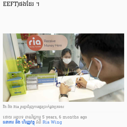
EEFT)ផងដែរ ។
វីង និង Ria រួមគ្នាជំរុញ​ការផ្ទេរប្រាក់ឆ្លងប្រទេស
ដោយ
អត្ថបទ ពាណិជ្ជកម្ម
5 years, 6 months ago
ធនាគារ និង ហិរញ្ញវត្ថុ
អំពី
Ria
Wing