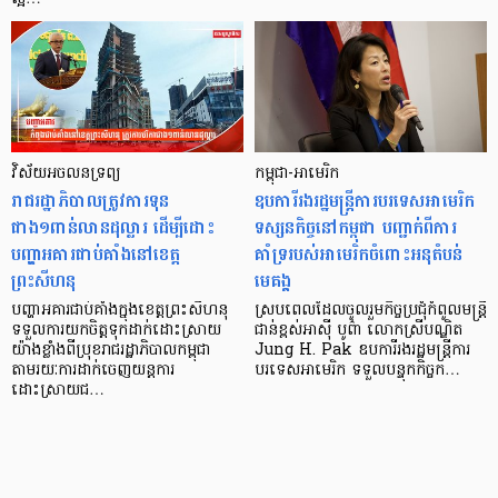
វិស័យអចលនទ្រព្យ
កម្ពុជា-អាមេរិក
រាជរដ្ឋាភិបាលត្រូវការទុន
ឧបការីរងរដ្ឋមន្ត្រីការបរទេសអាមេរិក
ជាង១ពាន់លានដុល្លារ ដើម្បីដោះ
ទស្សនកិច្ចនៅកម្ពុជា បញ្ជាក់ពីការ
បញ្ហាអគារជាប់គាំងនៅខេត្ត
គាំទ្ររបស់អាមេរិកចំពោះអនុតំបន់
ព្រះសីហនុ
មេគង្គ
បញ្ហាអគារជាប់គាំងក្នុងខេត្តព្រះសីហនុ
ស្របពេលដែលចូលរួមកិច្ចប្រជុំកំពូលមន្ត្រី
ទទួលការយកចិត្តទុកដាក់ដោះសា្រយ
ជាន់ខ្ពស់អាស៊ី បូព៌ា លោកស្រីបណ្ឌិត
យ៉ាងខ្លាំងពីប្រុខរាជរដ្ឋាភិបាលកម្ពុជា
Jung H. Pak ឧបការីរងរដ្ឋមន្ត្រីការ
តាមរយៈការដាក់ចេញយន្តការ
បរទេសអាមេរិក ទទួលបន្ទុកកិច្ចក…
ដោះសា្រយជ…