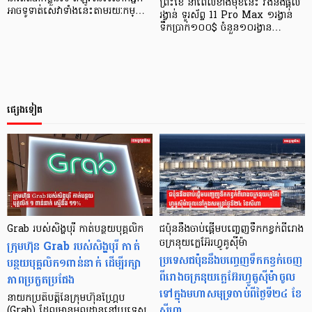
ព្រះខែ នាពេលខាងមុខនេះ វីងនឹងផ្តល់
អាចទូទាត់សេវាទាំងនេះតាមរយៈកម្…
រង្វាន់ ទូរស័ព្ទ 11 Pro Max ១រង្វាន់
ទឹកប្រាក់១០០$ ចំនួន១០រង្វាន…
ផ្សេងទៀត
Grab របស់សិង្ហបុរី កាត់បន្ថយបុគ្គលិក
ជប៉ុននឹងចាប់ផ្ដើមបញ្ចេញទឹកកខ្វក់ពីរោង
ក្រុមហ៊ុន Grab របស់សិង្ហបុរី កាត់
ចក្រនុយក្លេអ៊ែរហ្វូគូស៊ីម៉ា
ប្រទេសជប៉ុននឹងបញ្ចេញទឹកកខ្វក់ចេញ
បន្ថយបុគ្គលិក១ពាន់នាក់ ដើម្បីរក្សា
ពីរោងចក្រនុយក្លេអ៊ែរហ្វូគូស៊ីម៉ាចូល
ភាពប្រកួតប្រជែង
ទៅក្នុងមហាសមុទ្រចាប់ពីថ្ងៃទី២៤ ខែ
នាយកប្រតិបត្តិនៃក្រុមហ៊ុនហ្គ្រែប
សីហា
(Grab) ដែលមានមូលដ្ឋាននៅប្រទេស