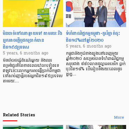
មិនបាច់ទៅណាឆ្ងាយទេ! តាមរយៈវីង
ទំហំពាណិជ្ជកម្មកម្ពុជា-កូរ៉េធ្លាក់ចុះ
អ្នកអាចផ្ញើឬដកប្រាក់បាន
ជិត១៨%នៅឆ្នាំ២០២០
ជិត១៩៥ប្រទេស
5 years, 6 months ago
5 years, 6 months ago
កម្ពុជានិងកូរ៉េខាងត្បូងនៅពេញមួយ
ឆ្នាំ២០២០ សម្រេចបានទំហំពាណិជ្ជកម្ម
មិនចាំបាច់ធ្វើដំណើរឆ្ងាយ និងឈរ
សរុបជាង ៨៨០លានដុល្លារអាមេរិក ធ្លាក់
តម្រង់ជួរនាំតែខាតពេលវេលាទៀតទេ
ចុះជិត១៨% បើធៀបនឹងរយៈពេលដូច
ឥឡូវនេះលោកអ្នកអាចផ្ញើប្រាក់ពីកម្ពុជា
គ្នាក្ន…
ទៅសាច់ញាត្តិរបស់អ្នកជិត១៩៥ប្រទេស
តាមរយៈ…
Related Stories
More