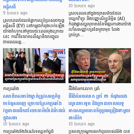
អគ្គិសនី
10 hours ago
9 hours ago
ស្របពេលនៅក្នុងយុគសម័យដែល
បច្ចេកវិទ្យា និងបញ្ញាសិប្បនិម្មិត (AI)
ស្របពេលដែលនិន្នាការប្រើប្រាស់រថយន្ត
កំពុងផ្លាស់ប្តូរមុខមាត់នៃទីផ្សារការងារយ៉ាង
អគ្គិសនី (EV) នៅកម្ពុជាកំពុងហក់ឡើង
រហ័សសញ្ញាបត្រតែមួយមុខ លែង
យ៉ាងគំហុកនៅមួយរយៈពេលចុងក្រោយ
គ្រប់គ្រ…
នេះ ការវិនិយោគលើស្ថានីយបញ្ចូល
ថាមពលអគ្គ…
ការប្រឆាំង
អ៊ីរ៉ង់ចំអកលោក ត្រាំ
សមាជិកសភាថៃម្នាក់ត្រូវសមត្ថកិច្ច
អ៊ីរ៉ង់ចំអកលោក ត្រាំ ថា កំពុងលេង
ចាប់អូសចេញ ក្រោយស្រែកប្រឆាំង
ល្ខោនការទូត និងច្រានចោលលទ្ធ
វត្តមានមេដឹកនាំយោធាមីយ៉ាន់ម៉ាដល់
ភាពសម្រេចបានកិច្ចព្រមព្រៀងជាមួយ
ក្នុងសភា
អាម៉េរិក
10 hours ago
10 hours ago
ការប្រឆាំងនឹងដំណើរទស្សនកិច្ចដ៏
ប្រធានក្រុមអ្នកចរចាកំពូលរបស់អ៊ីរ៉ង់ បាន