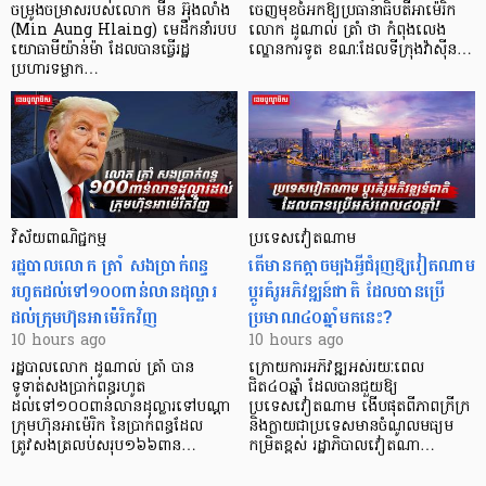
ចម្រូងចម្រាសរបស់លោក មីន អ៊ុងលាំង
ចេញមុខចំអកឱ្យប្រធានាធិបតីអាម៉េរិក
(Min Aung Hlaing) មេដឹកនាំរបប
លោក ដូណាល់ ត្រាំ ថា កំពុងលេង
យោធាមីយ៉ាន់ម៉ា ដែលបានធ្វើរដ្ឋ
ល្ខោនការទូត ខណៈដែលទីក្រុងវ៉ាស៊ីន…
ប្រហារទម្លាក…
វិស័យ​ពាណិជ្ជកម្ម
ប្រទេសវៀតណាម
រដ្ឋបាលលោក ត្រាំ សងប្រាក់ពន្ធ
តើមានកត្តាចម្បងអ្វីជំរុញឱ្យវៀតណាម
រហូតដល់ទៅ១០០ពាន់លានដុល្លារ
ប្តូរគំរូអភិវឌ្ឍន៍ជាតិ ដែលបានប្រើ
ដល់ក្រុមហ៊ុនអាម៉េរិកវិញ
ប្រមាណ៤០ឆ្នាំមកនេះ?
10 hours ago
10 hours ago
រដ្ឋបាលលោក ដូណាល់ ត្រាំ បាន​
ក្រោយការអភិវឌ្ឍអស់រយៈពេល
ទូទាត់សងប្រាក់ពន្ធរហូត
ជិត៤០ឆ្នាំ ដែលបានជួយឱ្យ​
ដល់ទៅ១០០ពាន់លានដុល្លារទៅបណ្ដា
ប្រទេសវៀតណាម ងើប​ផុតពីភាពក្រីក្រ
ក្រុមហ៊ុនអាម៉េរិក នៃប្រាក់ពន្ធដែល
និងក្លាយជាប្រទេសមានចំណូលមធ្យម
ត្រូវសងត្រលប់សរុប១៦៦ពាន…
កម្រិតខ្ពស់ រដ្ឋាភិបាលវៀតណា…