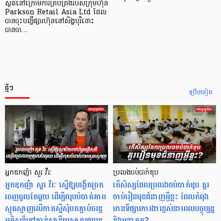
ស្ថិតនៅក្រោមការគ្រប់គ្រងរបស់ក្រុមហ៊ុន
Parkson Retail Asia Ltd ដែល
បានចុះបញ្ចីផ្សារហ៊ុននៅសិង្ហបុរីនោះ
បានចា…
ថ្មីៗ
ច្រើនទៀត
អ្នកឧកញ៉ា សួរ វីរៈ
ប្រលងចប់បាក់ឌុប
អ្នកឧកញ៉ា សួរ វីរៈ ស្នើឱ្យបង្កើតច្រក
តើសិស្សដែលប្រលងចប់បាក់ឌុប គួរ
ចេញចូលតែមួយ ដើម្បីលុបបំបាត់ភាព
ចាប់រៀនមុខជំនាញអ្វីខ្លះ ដែលកំពុង
ស្មុគស្មាញលើការស្នើសុំបតភ្ជាប់ចរន្ត
មានទីផ្សារការងារខ្ពស់នាពេលបច្ចុប្បន្ន
អគ្គិសនីទៅកាន់ស្ថានីយសាករថយន្ត
និងអនាគត?