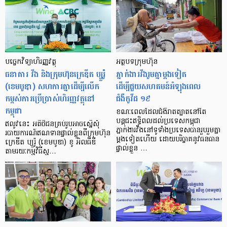
បច្ចេកវិទ្យា​ហិរញ្ញវត្ថុ​
អត្ថបទក្រុមហ៊ុន
ធនាគារ វីង និងក្រុមហ៊ុនក្រេឌីត ប្យួរ៉ូ
ភ្នាក់ងារវីងរូមគ្នាម្តងទៀត
(ខេមបូឌា) សហការគ្នា​ដើម្បី​លើក​
ដើម្បីជួយសហគមន៍អំឡុងពេល
កម្ពស់​ការប្រើប្រាស់​ហិរញ្ញវត្ថុ​នៅ
ជំងឺកូវីដ ១៩
កម្ពុជា
ខណៈពេលដែលជំងឺរាតត្បាតនៅតែ
បន្តជះឥទ្ធិពលដល់ប្រទេសកម្ពុជា
ឥលូវនេះ អតិថិជន​គ្រប់រូប​អាច​ស្នើសុំ​
ភ្នាក់ងារវីងនៅទូទាំងប្រទេសបានរួបរួមគ្នា
របាយការណ៍​ឥណទាន​ផ្ទាល់ខ្លួន​ពីក្រុមហ៊ុន​
ម្តងទៀតហើយ ដោយបរិច្ចាគនូវធនធាន
ក្រេឌីត ប្យួរ៉ូ (ខេមបូឌា) ខូ អិលធីឌី
ផ្ទាល់ខ្លួន …
តាមរយៈ​កម្មវិធី​ស្ម…