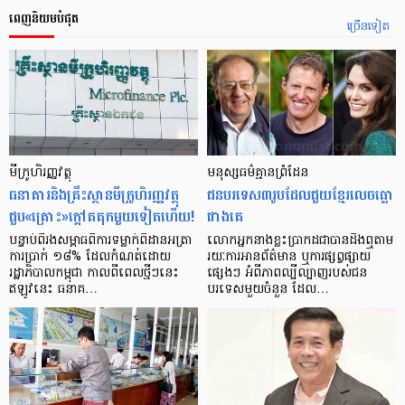
ពេញនិយមបំផុត
ច្រើនទៀត
មីក្រូ​ហិរញ្ញវត្ថុ
មនុស្ស​ធម៌​គ្មាន​ព្រំដែន
ធនាគារ​និង​គ្រឹះស្ថាន​មីក្រូ​ហិរញ្ញវត្ថុ​
ជន​បរទេស​៣​រូប​ដែល​ជួយ​ខ្មែរ​លេច​ធ្លោ​
ជួប«គ្រោះ»ក្តៅ​គគុក​មួយ​ទៀត​ហើយ!
ជាង​គេ
បន្ទាប់​ពី​រង​សម្ពាធ​​ពី​ការ​ទម្លាក់​ពិដាន​អត្រា​
លោកអ្នក​នាង​ខ្លះ​ប្រាកដ​ជា​បាន​​ដឹង​ឮ​តាម​
ការ​ប្រាក់ ១៨​% ដែល​កំណត់​ដោយ​
រយៈ​ការ​អាន​ព័ត៌មាន ឬ​ការ​ផ្សព្វផ្សាយ​
រដ្ឋាភិបាល​កម្ពុជា កាល​ពី​ពេល​ថ្មីៗ​នេះ
ផ្សេងៗ អំពី​ភាព​ល្បីល្បាញ​របស់​ជន​
ឥឡូវ​នេះ ធនាគ…
បរទេស​មួយ​ចំនួន ដែល…