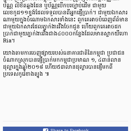
ប័ណ្ណ លិខិតឆ្លងដែន ឬប័ណ្ណបើកបរច្បាប់ដើម ជាមួយ
លេខកូដ១១ខ្ទង់ដែលទទួលបានពីអ្នកផ្ញើប្រាក់។ ជាមួយឯកសារ
ណាមួយក្នុងចំណោមឯកសារទាំងនេះ ពួកគេអាចបំពេញព័ត៌មាន
ជាមួយឯកសារដែលភ្នាក់ងារវីងចែកជូន ហើយពួកគេអាចដក
ប្រាក់ជាមួយភ្នាក់ងារវីងជាង៤០០០កន្លែងដែលមានស្លាកយីហោ
Ria។
យោងតាមការចេញផ្សាយរបស់ធនាគារជាតិនៃកម្ពុជា ប្រជាជន
ចំណាកស្រុកបានផ្ញើប្រាក់មកកម្ពុជាប្រមាណ ១, ៤ពាន់លាន
ដុល្លារក្នុងឆ្នាំ២០១៨ ហើយ៥៣លានដុល្លារបានផ្ញើមកពី
ប្រទេសកូរ៉េខាងត្បូង ៕