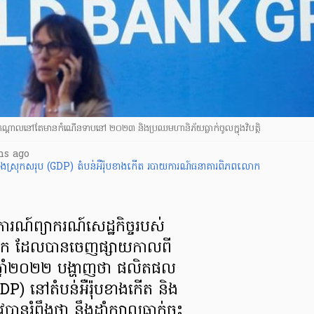
កណ្តាលនៅតែមានកំណើនទាបនៅ ២០២៣ និងប្រឈមហានិភ័យធ្លាក់ចូលក្នុងវិបត្តិ
hs ago
ុងស្រុកសរុប (GDP)
តំបន់អឺរ៉ុបខាងកើត
របាយការណ៍​ធនាគារពិភពលោក
ណ៍ព្យាករណ៍សេដ្ឋកិច្ចរបស់
ក ដែលបានចេញផ្សាយកាលពី
 ឆ្នាំ២០២២ បង្ហាញថា ផលិតផល
(GDP) នៅតំបន់អឺរ៉ុបខាងកើត និង
វបានរំពឹងថា នឹងដាំក្បាលធ្លាក់ចុះ