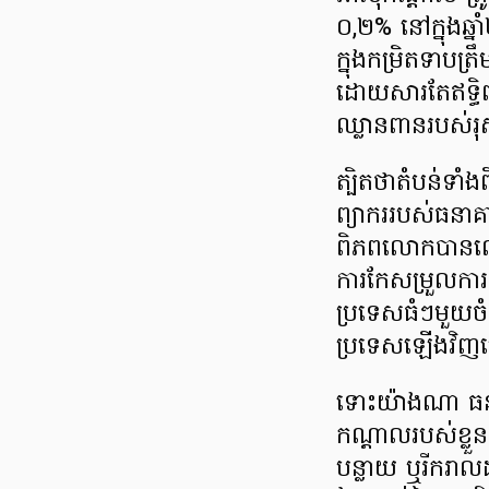
០,២% នៅក្នុងឆ្
ក្នុងកម្រិតទាបត្
ដោយសារតែឥទ្ធិ
ឈ្លានពានរបស់រុស
ត្បិតថាតំបន់ទាំ
ព្យាកររបស់ធនា
ពិភពលោកបានលើ
ការកែសម្រួលកា
ប្រទេសធំៗមួយចំន
ប្រទេសឡើងវិញក្រ
ទោះយ៉ាងណា ធនា
កណ្តាលរបស់ខ្លួ
បន្លាយ ឬរីករាល