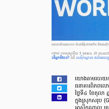
ធនាគារពិភពលោក៖ តំបន់អឺរ៉ុបខាងកើត និងអាស៊ី
ដោយ
​ ខេមបូណូមីស
3 years, 10 mont
តើ​អ្នក​ដឹងទេ?
អំពី
អាស៊ីកណ្តាល
ផលិតផលក្ន
យោងតាមរបាយការ
ធនាគារពិភពលោ
ថ្ងៃទី៤ ខែតុលា
ក្នុងស្រុកសរុប 
អាស៊ីកណ្តាល ត្រូ