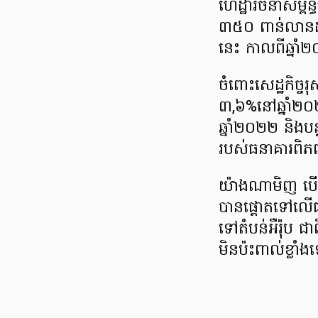
ហេដ្ឋារចនាសម្ព័
៣៥០ ពាន់លានដុ
នេះ កាលពីឆ្នា
ចំពោះសេដ្ឋកិច្ចរ
៣,៦%នៅឆ្នាំ២០
ឆ្នាំ២០២២ និង
របស់ធនាគារពិ
យ៉ាងណាមិញ បើ
បានផ្តោតទៅលើផ
ទៅតំបន់អឺរ៉ុប ជា
មិនប៉ះពាល់ខ្លា