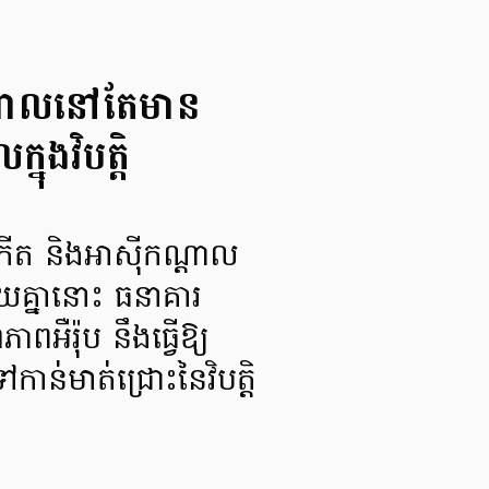
ណ្តាលនៅតែមាន
ងវិបត្តិ
កើត និងអាស៊ីកណ្តាល
យគ្នានោះ ធនាគារ
អឺរ៉ុប នឹងធ្វើឱ្យ
កាន់មាត់ជ្រោះនៃវិបត្តិ