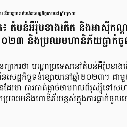
 នឹងបន្តមានកំណើនសេដ្ឋកិច្ចទាបនៅឆ្នាំក្រោយ
 តំបន់អឺរ៉ុបខាងកើត និងអាស៊ីក
 និងប្រឈមហានិភ័យធ្លាក់ចូលក្នុ
្យាករថា បណ្តាប្រទេសនៅតំបន់អឺរ៉ុបខាង
នសេដ្ឋកិច្ចទន់ខ្សោយនៅឆ្នាំ២០២៣។ ជាមួ
រថា ការកាត់ផ្តាច់ថាមពលពីរុស្ស៊ីទៅសហភាព
ែប្រឈមនឹងហានិភ័យខ្ពស់ក្នុងការធ្លាក់ចូលទៅ