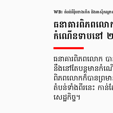
WB៖ តំបន់អឺរ៉ុបខាងកើត និងអាស៊ីកណ្តាល
ធនាគារពិភពលោក៖
កំណើនទាបនៅ ២០២៣
ធនាគារពិភពលោក បានព
នឹងនៅតែបន្តមានកំណើ
ពិភពលោកក៏បានព្រមានដែ
តំបន់ទាំងពីរនេះ កាន់ត
សេដ្ឋកិច្ច។