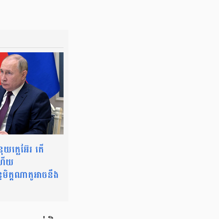
ុយក្លេអ៊ែរ តើ
 ហើយ
្ធមិត្តណាតូអាចនឹង