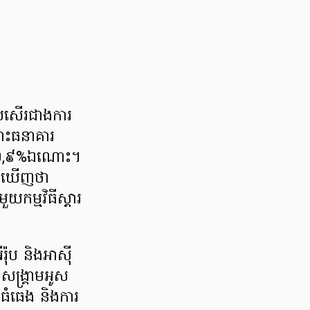
ប្រសើរជាងការ
ោះធនាគារ
់ ២,៩%ឯណោះ។
ល់ឃើញថា
យកម្មវិធីស្តារ
ុប និងអាស៊ី
សង្គ្រាមអូស
ធំធេង និងការ