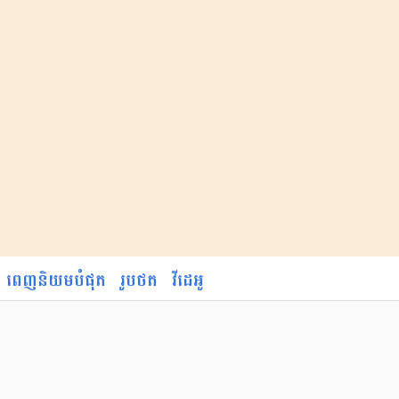
ពេញនិយមបំផុត
រូបថត
វីដេអូ