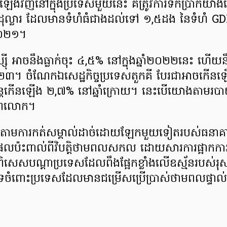
ន្ធឡើងវិញនៅក្នុងប្រទេសមួយនេះ គឺត្រូវការទឹកប្រាក់
ល្លារ ដែលមានទំហំធំជាងដល់ទៅ ១,៥ដង នៃទំហំ GD
ំ២០២១។
ុស្ស៊ី អាចនឹងធ្លាក់ចុះ ៤,៥% នៅក្នុងឆ្នាំ២០២២នេះ ហើយនឹ
២៣។ ចំណែកឯសេដ្ឋកិច្ចប្រទេសតួកគី បែរជាអាចកើនឡើ
បន្តកើនឡើង ២,៧% នៅឆ្នាំក្រោយ។ នេះបើយោងតាមរ
ភពលោក។
តាមការកត់សម្គាល់ដាច់ដោយឡែកមួយទៀតរបស់ធនាគ
លប៉ះពាល់ពីវិបត្តិថាមពលសកល ដោយសារការផ្អាកការផ្
ពិសេសបណ្តាប្រទេសដែលពឹងផ្អែកខ្លាំងលើឧស្ម័នរបស់រុស្ស៊ី 
ំងទេចំពោះប្រទេសដែលមានជម្រើសប្រើប្រាស់ថាមពលផ្ទា