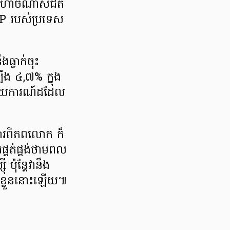
យ៉ាងហោចណាស់ជិត
P របស់ប្រទេស
ងធ្លាក់ចុះ
ង ៤,៧% ក្នុង
បាយការណ៍ដដែល
ារពិភពលោក ក៏
គត់ផ្គង់ថាមពល
ប៉ុន្តែវានឹង
ល់ខ្លួននោះឡើយ៕