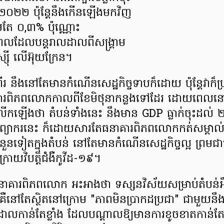
នាំ២០២២ ប៉ុន្តែនឹងកើនឡើងមកវិញ
រឹមតែ ០,៣% ប៉ុណ្ណោះ
ពលដែលបន្តរាលដាលពីសង្គ្រាម
្ស៊ី លើអ៊ុយក្រែន។
ងពីរ នឹងនៅតែមានកំណើនសេដ្ឋកិច្ចទាបក៏ដោយ ប៉ុន្តែវាក៏
គារពិភពលោកកាលពីខែមិថុនាកន្លងទៅដែរ ដោយពេលន
កឡើងថា តំបន់ទាំងនេះ នឹងមាន GDP ធ្លាក់ចុះដល
រព្យាករនេះ ក៏ដោយសារតែធនាគារពិភពលោកកត់សម្គា
ួនទៀតក្នុងតំបន់ នៅតែមានកំណើនសេដ្ឋកិច្ចល្អ ព្រមជាមួ
ោយវិបត្តិជំងឺកូវីដ-១៩។
គារពិភពលោក អះអាងថា ទស្សនវិស័យសម្រាប់តំបន់អឺរ៉
នគឺនៅតែស្ថិតនៅក្រោម "ភាពមិនប្រាកដប្រជា" ជាមួយនឹង
ដាលកាន់តែខ្លាំង ដែលបណ្តាលឱ្យមានការខូចខាតកាន់តែ