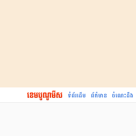
ទំព័រដើម
ព័ត៌មាន
ចំណេះដឹង