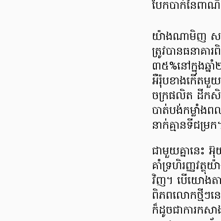
បែកបាក់នៃពាណិជ
យ៉ាងណាមិញ សម្រា
ត្រូវបានធនាគារព
៣៥%នៅក្នុងឆ្ន
អឺរ៉ុបខាងកើតមួ
ចក្រផលិត ដីកសិកម្
បាត់បង់កម្លាំ
នាក់គ្មានទីជម្រក
ជាមួយគ្នានេះ អ៊
គាំទ្រហិរញ្ញវត្ថុ
វិញ។ បើយោងតាម
ពិភពលោកថ្មីៗនេះ
ក៏ដូចជាការកសា