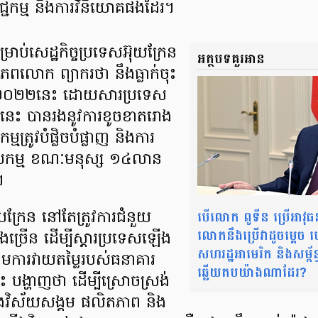
្ជកម្ម និងការវិនិយោគផងដែរ។
ប់សេដ្ឋកិច្ចប្រទេសអ៊ុយក្រែន
អត្ថបទគួរអាន
ិភពលោក ព្យាករថា នឹងធ្លាក់ចុះ
ាំ២០២២នេះ ដោយសារប្រទេស
យនេះ បានរងនូវការខូចខាតរោង
មត្រូវបំផ្លិចបំផ្លាញ និងការ
ងពលកម្ម ខណៈមនុស្ស ១៤លាន
។
បើលោក ពូទីន ប្រើអាវុធន
ុយក្រែន នៅតែត្រូវការជំនួយ
លោកនឹងប្រើវាដូចម្តេច
យ៉ាងច្រើន ដើម្បីស្តារប្រទេសឡើង
សហរដ្ឋអាមេរិក និងសម្ព័ន
ការវាយតម្លៃរបស់ធនាគារ
ឆ្លើយតបយ៉ាងណាដែរ?
 បង្ហាញថា ដើម្បីស្រោចស្រង់
ងវិស័យសង្គម ផលិតភាព និង