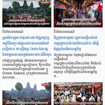
វិស័យទេសចរណ៍
វិស័យទេសចរណ៍
​អ្នកជំនាញចាត់ទុកការដាក់ឱ្យអនុវត្ត
ទីក្រុងហាណូយ គ្រោងបង្កើតតំបន់
កម្មវិធីបញ្ចុះតម្លៃសេវាទេសចរណ៍នៅ
កម្សាន្ត២៤ម៉ោងលើ២៤ម៉ោង ដើម្បី
សៀមរាប ជារឿងល្អ តែហាក់បារម្ភ
ជំរុញកំណើនសេដ្ឋកិច្ច
មិនទទួលបានលទ្ធផលតាមការរំពឹងទុក
ទីក្រុងហាណូយ កំពុងរៀបចំផែនការ
បង្កើតតំបន់
ដើម្បីចូលរួមជំរុញ និងដាស់សកម្មភាព
កម្សាន្ត២៤ម៉ោងលើ២៤ម៉ោង និងតំបន់
ទេសចរណ៍ក្នុងខេត្តសៀមរាប ឱ្យកាន់តែ
ដែលបើកដំណើរការរហូតដល់រំលង
មានភាពរស់រវើកក្នុងរដូវកាលបៃតង ឬ
អធ្រាត្រ ដើម្បីជំរុញកំណើនសេដ្ឋកិច្ច
Green Season ក្រសួងទេសចរណ៍
ន…
សហការជ…