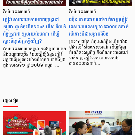
វិស័យទេសចរណ៍
វិស័យទេសចរណ៍
ភ្ញៀវទេសចរបរទេសមកកម្សាន្តនៅ
ជប៉ុន ដាក់​គោលដៅទាក់ទាញភ្ញៀវ
កម្ពុជា ធ្លាក់ចុះជិត៥០%! តើភាគីពាក់
ទេសចរបរទេសឱ្យបាន៦០លាននាក់
ព័ន្ធត្រូវដោះស្រាយបែបណា ដើម្បី
បើទោះបីរងសម្ពាធពីចិន
ស្តារទំនុកចិត្តឡើងវិញ?
ប្រទេសជប៉ុន កំពុងដាក់ក្តីសង្ឃឹមយ៉ាង
ខ្លាំងលើវិស័យទេសចរណ៍ ដើម្បីជំរុញ
វិស័យទេសចរណ៍កម្ពុជា កំពុងប្រឈមមុខ
កំណើនសេដ្ឋកិច្ច និងកំណត់គោលដៅ
នឹងបញ្ហាជាច្រើន ដែលធ្វើឱ្យចំនួនភ្ញៀវ
ទាក់ទាញភ្ញៀវទេសចរបរទេសឱ្យ
អន្តរជាតិស្រុតចុះយ៉ាងគំហុក។ ជាក់ស្តែង
បាន៦០លាននាក់…
ក្នុងឆមាសទី១ ឆ្នាំ២០២៦ កម្ពុជា …
ផ្សេងទៀត