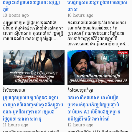
ជម្លោះនៅព្រលានយន្តហោះសុវណ្ណ
សេដ្ឋកិច្ចសកលស្ថិតក្នុងភាពមិនច្បាស់
ភូមិ
លាស់
10 hours ago
10 hours ago
សង្គ្រាមពាក្យសម្តីផ្នែកការទូតរវាងថៃ
ខណៈពេលដែលលំហូរវិនិយោគសកល
និងចិន កំពុងតែផ្ទុះឡើងយ៉ាងក្តៅគគុក។
លោកកំពុងមានទំនោរថយចុះ តែ
លោក ស៊ីហាសាក់ ភួងកេតកែវ រដ្ឋមន្ត្រី
ប្រទេសវៀតណាមឯណោះវិញបែរជា
ការបរទេសថៃ បានចេញមុខផ្លែផ្កា …
អាចទាក់ទាញទុនវិនិយោគផ្ទាល់ពី
បរទេសបានយ៉ាងច្រើនសម្បើមរហូតដ…
វិស័យថាមពល
វិស័យបច្ចេកវិទ្យា
ក្រុមហ៊ុនប្រេងយក្សៗចំនួន៨ ទទួល
ធនាគារពិភពលោក ដាស់តឿន
បានប្រាក់ចំណេញកប់ក្តោងពីសង្គ្រាម
ប្រទេសកំពុងអភិវឌ្ឍន៍ឱ្យប្រញាប់
ខណៈអ្នកជំនាញទាមទារឱ្យសង
ចាប់យក AI បើមិនចង់ឱ្យគម្លាត
ថ្លៃខូចខាតអាកាសធាតុ
អភិវឌ្ឍន៍រីកប៉ោងកាន់តែធំ
11 hours ago
12 hours ago