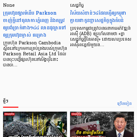
None
សេដ្ឋកិច្ច​
ក្រុមហ៊ុនផ្សារទំនើប Parkson
វិស័យ​សំខាន់ៗ​៤​ដែល​ធ្វើ​ឲ្យ​កម្ពុជា​
ចាញ់ក្ដីនៅតុលាការភ្នំពេញ និងតម្រូវ
ក្លាយ​ជា​កូន​ខ្លា​សេដ្ឋកិច្ច​ក្នុង​តំបន់
ឲ្យបង់ប្រាក់ជាង១៤៤ លានដុល្លារទៅ
ប្រទេស​កម្ពុជា​ត្រូវ​បាន​ធនាគារ​អភិវឌ្ឍន៍​
ឲ្យក្រុមហ៊ុនម្ចាស់ គម្រោង
អាស៊ី (ADB) ឲ្យ​រហ័ស​នាមថា «ខ្លា​
សេដ្ឋកិច្ច​ថ្មី​នៃ​អាស៊ី» ដោយសារ​ប្រទេស​
ក្រុមហ៊ុន Parkson Cambodia
អាស៊ី​អាគ្នេយ៍​មួយ​ន…
ស្ថិតនៅក្រោមការគ្រប់គ្រងរបស់ក្រុមហ៊ុន
Parkson Retail Asia Ltd ដែល
បានចុះបញ្ចីផ្សារហ៊ុននៅសិង្ហបុរីនោះ
បានចា…
ថ្មីៗ
ច្រើនទៀត