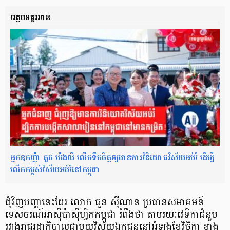
អត្ថបទគួរអាន
អ្នកឧកញ៉ា គួច ម៉េងលី លើកទឹកចិត្តឲ្យមានការវិនិយោគវិស័យអប់រំ ដើម្បី
លើកកម្ពស់វិស័យអប់រំនៅកម្ពុជា
ជុំវិញបញ្ហានេះដែរ លោក ធួន ស៊ីណាន ប្រធានសមាគមន៍
ទេសចរណ៍អាស៊ីប៉ាស៊ីហ្វិកកម្ពុជា រំពឹងថា តាមរយៈវេទិកាជំនួប
រវាងរាជរដ្ឋាភិបាលជាមួយវិស័យឯកជននៅអំឡុងខែវិច្ឆិកា ខាង