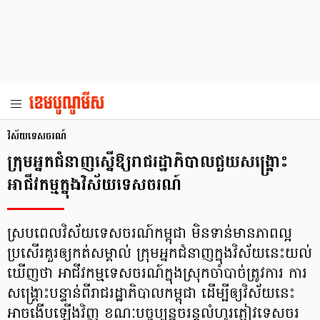
វិស័យទេសចរណ៍
ក្រុមអ្នកជំនាញស្នើឱ្យរាជរដ្ឋាភិបាលជួយសង្គ្រោះ
អាជីវកម្មក្នុងវិស័យទេសចរណ៍
ស្របពេលវិស័យទេសចរណ៍កម្ពុជា មិនទាន់មានភាពល្អ
ប្រសើរគួរឲ្យកត់សម្គាល់ ក្រុមអ្នកជំនាញក្នុងវិស័យនេះយល់
ឃើញថា អាជីវកម្មទេសចរណ៍ក្នុងស្រុកចាំបាច់ត្រូវការ ការ
សង្រ្គោះបន្ទាន់ពីរាជរដ្ឋាភិបាលកម្ពុជា ដើម្បីឲ្យវិស័យនេះ
អាចងើបឡើងវិញ ខណៈបច្ចុប្បន្នចរន្តលំហូរភ្ញៀវទេសចរ