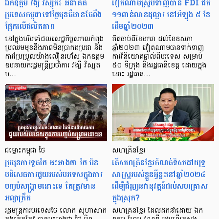
ឯកឧត្តម វង្សី វិស្សុត៖ អនាគត
វៀតណាមស្រូបទាញបាន FDI ជិត
ប្រទេសកម្ពុជាទៅថ្ងៃមុខគឺមានតែពឹង
១១ពាន់លានដុល្លារ នៅអំឡុង ៥ ខែ
ផ្អែកលើផលិតភាព
ដើមឆ្នាំ២០២៣
នៅក្នុងបរិបទដែលសេដ្ឋកិច្ចសកលកំពុង
គិតចាប់ពីខែមករា ដល់ខែឧសភា
ប្រឈមមុខនឹងភាពមិនប្រាកដប្រជា និង
ឆ្នាំ២០២៣ វៀតណាមបានទាក់ទាញ
ការប្រែប្រួលយ៉ាងលឿនរហ័ស ឯកឧត្តម
ការវិនិយោគផ្ទាល់ពីបរទេស សម្រាប់
ឧបនាយករដ្ឋមន្ត្រីប្រចាំការ វង្សី វិស្សុត
៥០ ទីក្រុង និងរដ្ឋធានីខេត្ត ដោយក្នុង
ប…
នោះ រដ្ឋធាន…
ជម្លោះកម្ពុជា ថៃ
សហគ្រិនខ្មែរ
ប្រមុខការទូតថៃ អះអាងថា ថៃ មិន
តើសហគ្រិនខ្មែរកំណត់ទិសដៅយុទ្ធ
បដិសេធការជួយរបស់បរទេសក្នុងការ
សាស្ត្ររបស់ខ្លួនអ្វីខ្លះនៅឆ្នាំ២០២៤
បញ្ចប់សង្គ្រាមនោះទេ តែត្រូវមាន
ដើម្បីជំរុញនវានុវត្តន៍ដល់សហគ្រាស
អព្យាក្រឹត
ក្នុងស្រុក?
រដ្ឋមន្ត្រីការបរទេសថៃ លោក ស៊ីហាសាក់
សហគ្រិនខ្មែរ ដែលដឹកនាំដោយ ឯក