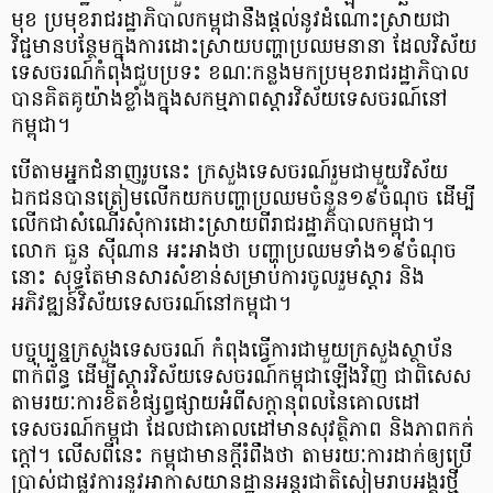
មុខ ប្រមុខរាជរដ្ឋាភិបាលកម្ពុជានឹងផ្ដល់នូវដំណោះស្រាយជា
វិជ្ជមានបន្ថែមក្នុងការដោះស្រាយបញ្ហាប្រឈមនានា ដែលវិស័យ
ទេសចរណ៍កំពុងជួបប្រទះ ខណៈកន្លងមកប្រមុខរាជរដ្ឋាភិបាល
បានគិតគូយ៉ាងខ្លាំងក្នុងសកម្មភាពស្ដារវិស័យទេសចរណ៍នៅ
កម្ពុជា។
បើតាមអ្នកជំនាញរូបនេះ ក្រសួងទេសចរណ៍រួមជាមួយវិស័យ
ឯកជនបានត្រៀមលើកយកបញ្ហាប្រឈមចំនួន១៩ចំណុច ដើម្បី
លើកជាសំណើរសុំការដោះស្រាយពីរាជរដ្ឋាភិបាលកម្ពុជា។
លោក ធួន ស៊ីណាន អះអាងថា បញ្ហាប្រឈមទាំង១៩ចំណុច
នោះ សុទ្ធតែមានសារសំខាន់សម្រាប់ការចូលរួមស្ដារ និង
អភិវឌ្ឍន៍វិស័យទេសចរណ៍នៅកម្ពុជា។
បច្ចុប្បន្នក្រសួងទេសចរណ៍ កំពុងធ្វើការជាមួយក្រសួងស្ថាប័ន
ពាក់ព័ន្ធ ដើម្បីស្តារវិស័យទេសចរណ៍កម្ពុជាឡើងវិញ ជាពិសេស
តាមរយៈការខិតខំផ្សព្វផ្សាយអំពីសក្តានុពលនៃគោលដៅ
ទេសចរណ៍កម្ពុជា ដែលជាគោលដៅមានសុវត្ថិភាព និងភាពកក់
ក្តៅ។ លើសពីនេះ កម្ពុជាមានក្ដីរំពឹងថា តាមរយៈការដាក់ឲ្យប្រើ
ប្រាស់ជាផ្លូវការនូវអាកាសយានដ្ឋានអន្តរជាតិសៀមរាបអង្គរថ្មី