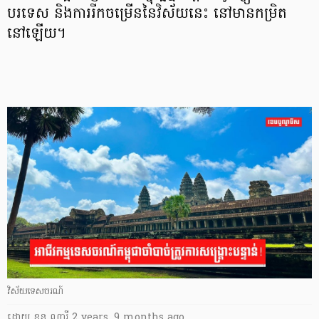
បរទេស និងការរីកចម្រើននៃវិស័យនេះ នៅមានកម្រិត
នៅឡើយ។
វិស័យទេសចរណ៍
ដោយ
ខន ណារី
2 years, 9 months ago