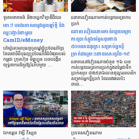
ទូរគមនាគមន៍ និង​បច្ចេកវិទ្យាឌីជីថល
ធនាគារវៀតណាមកាត់បន្ថយអត្រាការ
តោះ! លេងចោលឈូងចូលឆ្នាំថ្មី និង
ប្រាក់
ធនាគារវៀតណាមកាត់បន្ថយអត្រា
ឈ្នះរង្វាន់ជាមួយ
ការប្រាក់ក្នុងតម្លៃសរុបជាង
CamID/eMoney
៥០០លានដុល្លារ សម្រាប់អ្នកខ្ចី
ដើម្បីអបអរបុណ្យចូលឆ្នាំថ្មីប្រពៃណីខ្មែរ
ប្រាក់រងគ្រោះដោយសារកូវីដ-១៩
ដែលជាពិធីបុណ្យប្រពៃណីដ៏ធំបំផុតរបស់
កម្ពុជា ក្រុមហ៊ុន មិត្តហ្វូន បានបង្កើត
ធនាគារនៅវៀតណាមចំនួន ១៦ បាន
យុទ្ធនាការដ៏គួរឱ្យរំភើបមួយ …
កាត់បន្ថយអត្រាការប្រាក់ក្នុងតម្លៃជាទឹក
ប្រាក់សរុប ជាង៥៣៦លានដុល្លារអាមេរិក
សម្រាប់អ្នកខ្ចីប្រាក់ ដែលរងផលប៉ះ
ពាល់…
ឯកឧត្តម វង្សី វិស្សុត
ប្រទេសវៀតណាម