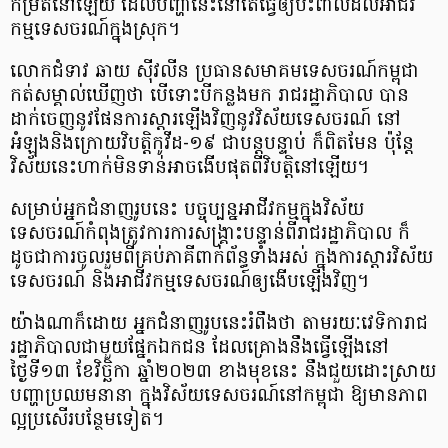
កម្រិតនៅឡើយ ដែលបញ្ហានេះនៅតែធ្វើឲ្យប៉ះពាល់ដល់អាជីវ
កម្មទេសចរណ៍ក្នុងស្រុក។
លោកជំទាវ ឆាយ ស៊ីវលីន ប្រធានសមាគមទេសចរណ៍កម្ពុជា
កត់សម្គាល់ឃើញថា បើទោះបីកន្លងមក រាជរដ្ឋាភិបាល បាន
ដាក់ចេញនូវផែនការស្ដារឡើងវិញនូវវិស័យទេសចរណ៍ នៅ
អំឡុងនិងក្រោយវិបត្តិកូវីដ-១៩ ជាបន្តបន្ទាប់ ក៏ពិតមែន ប៉ុន្តែ
វិស័យនេះហាក់មិនទាន់អាចងើបផុតពីវិបត្តិនៅឡើយ។
សម្រាប់អ្នកជំនាញរូបនេះ បច្ចុប្បន្នអាជីវកម្មក្នុងវិស័យ
ទេសចរណ៍កំពុងត្រូវការការសង្គ្រាះបន្ទាន់ពីរាជរដ្ឋាភិបាល ក៏
ដូចជាការចូលរួមពីគ្រប់ភាគីពាក់ព័ន្ធទាំងអស់ ក្នុងការស្ដារវិស័យ
ទេសចរណ៍ និងអាជីវកម្មទេសចរណ៍ឲ្យងើបឡើងវិញ។
យ៉ាងណាក៏ដោយ អ្នកជំនាញរូបនេះរំពឹងថា តាមរយៈវេទិការាជ
រដ្ឋាភិបាលជាមួយផ្នែកឯកជន ដែលគ្រោងនឹងធ្វើឡើងនៅ
ថ្ងៃទី១៣ ខែវិច្ឆិកា ឆ្នាំ២០២៣ ខាងមុខនេះ នឹងជួយ​ដោះស្រាយ
បញ្ហាប្រឈមនានា ក្នុងវិស័យទេសចរណ៍នៅកម្ពុជា ឱ្យមានភាព
ល្អប្រសើរបន្ថែមទៀត។