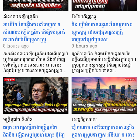
សំណល់អេឡិចត្រូនិក
វិស័យហិរញ្ញវត្ថុ
អាម៉េរិក រឹតបន្តឹងការនាំចេញកាក
ចិន ប្រើ​អំណាចពន្ធដាររឹតកអ្នកមាន
សំណល់អេឡិចត្រូនិក ដើម្បីទប់ស្កាត់
ស្ដុកស្ដម្ភ ដែលផ្ទេរទ្រព្យសម្បត្តិ
ការបាត់បង់រ៉ែយុទ្ធសាស្ត្រ
ចេញទៅក្រៅប្រទេស
8 hours ago
9 hours ago
កាក​សំណល់​អេឡិច​ត្រូនិកដែល​ពីមុនធ្លាប់​
រដ្ឋាភិបាលចិន កំពុងបើកយុទ្ធនាការរឹត
ត្រូវបានចាត់ទុកថាជាសំរាម និងនាំចេញ
បន្តឹងលើក្រុមមហាសេដ្ឋី​យ៉ាង​ក្ដៅគគុក។
ទៅកែច្នៃនៅបរទេស​នោះ ពេលនេះ
​ក្រុមអ្នកមានស្ដុកស្ដម្ភ ដែល​ធ្លាប់​តែផ្ទេរ
កំពុងប្រែក្លាយជាធនធានយុទ្ធសាស្ត្រដ…
ទ្រព្យសម្បត្តិរាប់រយពាន់ល…
មន្ត្រីទូតថៃ និងចិន
សេដ្ឋកិច្ចសកល
ជម្លោះពាក្យសម្តីរវាងមន្ត្រីទូតថៃ
វៀតណាម នៅតែរក្សាបានភាពខ្លាំង
និងចិន ឡើងកម្ដៅដូចបាយពុះ ជុំវិញ
ក្នុងការស្រូបទាញការវិនិយោគ​ ទោះ