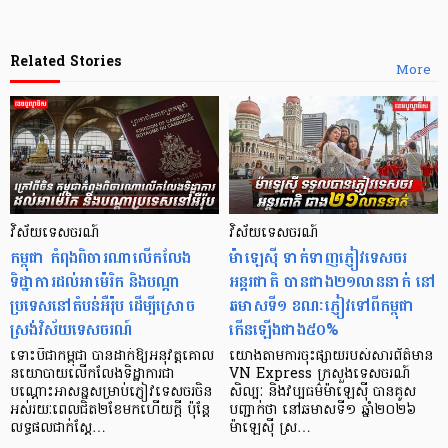
Related Stories
More
វិស័យទេសចរណ៍
វិស័យទេសចរណ៍
កម្ពុជា កំពុងពិចារណាលើកលែង
ម៉ាឡេស៊ី ទាក់ទាញភ្ញៀវទេសចរ
ទិដ្ឋាការដល់អាម៉េរិក និងបណ្តា
អន្តរជាតិ បានជាង២១លាននាក់ នៅ
ប្រទេសនៅតំបន់អឺរ៉ុប ដើម្បីស្រោច
ឆមាសទី១ ខណៈភ្ញៀវទៅពីកម្ពុជា
ស្រង់វិស័យទេសចរណ៍
កើនឡើងជាង៥០%
ទោះបីជាកម្ពុជា បានដាក់ឱ្យអនុវត្តគោល
យោងតាមការចុះផ្សាយរបស់សារព័ត៌មាន
នយោបាយលើកលែងទិដ្ឋាការជា
VN Express ក្រសួងទេសចរណ៍
បណ្ដោះអាសន្នសម្រាប់ភ្ញៀវទេសចរចិន
សិល្បៈ និងវប្បធម៌ម៉ាឡេស៊ី បានគូស
អស់រយៈពេលជិត២ខែមកហើយក្ដី ប៉ុន្តែ
បញ្ជាក់ថា នៅឆមាសទី១ ឆ្នាំ២០២៦
លទ្ធផលជាក់ស្ដែ…
ម៉ាឡេស៊ី ស្រ…