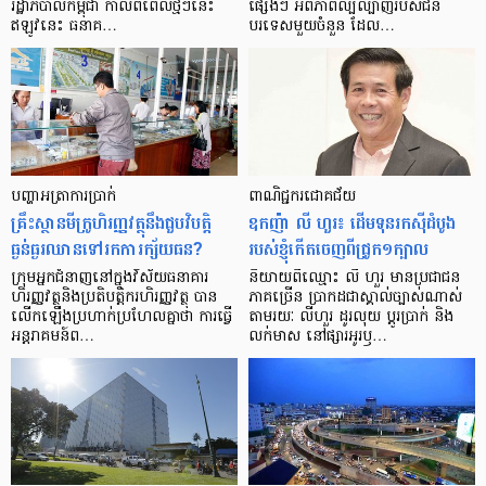
រដ្ឋាភិបាល​កម្ពុជា កាល​ពី​ពេល​ថ្មីៗ​នេះ
ផ្សេងៗ អំពី​ភាព​ល្បីល្បាញ​របស់​ជន​
ឥឡូវ​នេះ ធនាគ…
បរទេស​មួយ​ចំនួន ដែល…
បញ្ហា​អត្រា​ការប្រាក់
ពាណិជ្ជករជោគជ័យ
គ្រឹះស្ថាន​មីក្រូ​ហិរញ្ញវត្ថុ​នឹង​ជួប​វិបត្តិ​
ឧកញ៉ា លី ហួរ៖ ដើមទុនរកស៊ីដំបូង
ធ្ងន់ធ្ងរ​ឈាន​ទៅ​រក​ការ​ក្ស័យធន?
របស់ខ្ញុំកើតចេញពីជ្រូក១ក្បាល
ក្រុម​អ្នក​ជំនាញ​នៅ​ក្នុង​វិស័យ​ធនាគារ
និយាយ​ពី​ឈ្មោះ លី ហួរ មាន​ប្រជាជន​
ហិរញ្ញវត្ថុ​និង​ប្រតិបត្តិករ​ហិរញ្ញ​វត្ថុ បាន​​
ភាគ​ច្រើន ប្រាកដ​ជា​ស្គាល់​ច្បាស់​ណាស់
លើក​ឡើង​ប្រហាក់​ប្រហែល​គ្នា​ថា ការ​ធ្វើ​
តាមរយៈ លីហួរ ដូរ​លុយ ប្តូរ​បា្រក់ និង​
អន្តរាគមន៍​ព…
លក់​មាស នៅ​ផ្សារ​អូរ​ឫ…