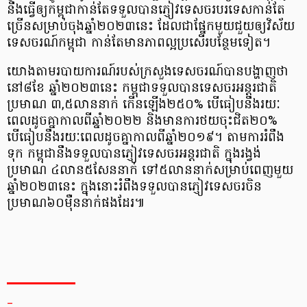
នឹងធ្វើឲ្យកម្ពុជាកាន់តែទទួលបានភ្ញៀវទេសចរបរទេសកាន់តែ
ច្រើនសម្រាប់ចុងឆ្នាំ២០២៣នេះ ដែលជាផ្នែកមួយជួយឲ្យវិស័យ
ទេសចរណ៍កម្ពុជា កាន់តែមានភាពល្អប្រសើរបន្ថែមទៀត។
យោងតាមរបាយការណ៍របស់ក្រសួងទេសចរណ៍បានបង្ហាញថា
នៅ៨ខែ ឆ្នាំ២០២៣នេះ កម្ពុជាទទួលបានទេសចរអន្តរជាតិ
ប្រមាណ ៣,៥លាននាក់ កើនឡើង២៥០% បើធៀបនឹងរយៈ
ពេលដូចគ្នាកាលពីឆ្នាំ២០២២ និងមានការថយចុះជិត២០%
បើធៀបនឹងរយៈពេលដូចគ្នាកាលពីឆ្នាំ២០១៩។ តាមការរំពឹង
ទុក កម្ពុជានឹងទទួលបានភ្ញៀវទេសចរអន្តរជាតិ ក្នុងរង្វង់
ប្រមាណ ៤លាន៥សែននាក់ ទៅ៥លាននាក់សម្រាប់ពេញមួយ
ឆ្នាំ២០២៣នេះ ក្នុងនោះរំពឹងទទួលបានភ្ញៀវទេសចរចិន
ប្រមាណ៦០ម៉ឺននាក់ផងដែរ៕
_