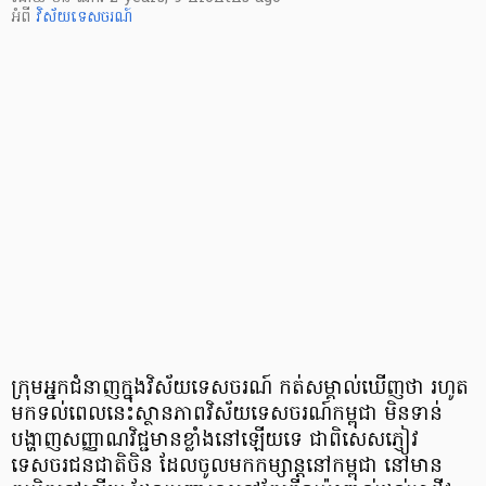
អំពី
វិស័យទេសចរណ៍
ក្រុមអ្នកជំនាញក្នុងវិស័យទេសចរណ៍ កត់សម្គាល់ឃើញថា រហូត
មកទល់ពេលនេះស្ថានភាពវិស័យទេសចរណ៍កម្ពុជា មិនទាន់
បង្ហាញសញ្ញាណវិជ្ជមានខ្លាំងនៅឡើយទេ ជាពិសេសភ្ញៀវ
ទេសចរជនជាតិចិន ដែលចូលមកកម្សាន្តនៅកម្ពុជា នៅមាន