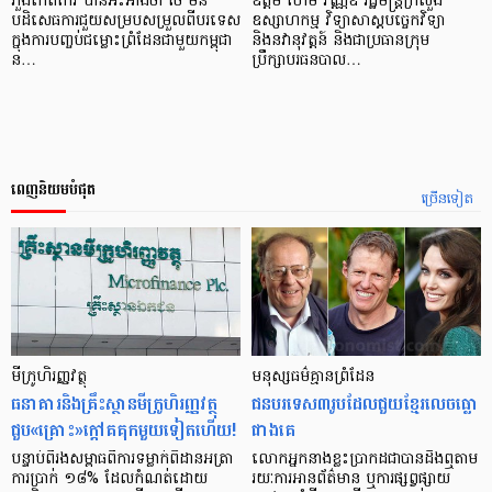
ភួងកេតកែវ បានអះអាងថា ថៃ មិន
ឧត្តម ហែម វណ្ណឌី រដ្ឋមន្ត្រីក្រសួង
បដិសេធការជួយសម្របសម្រួលពីបរទេស
ឧស្សាហកម្ម វិទ្យាសាស្តបច្ចេកវិទ្យា
ក្នុងការបញ្ចប់ជម្លោះព្រំដែនជាមួយកម្ពុជា
និងនវានុវត្តន៍ និងជាប្រធានក្រុម
ន…
ប្រឹក្សាបរធនបាល…
ពេញនិយមបំផុត
ច្រើនទៀត
មីក្រូ​ហិរញ្ញវត្ថុ
មនុស្ស​ធម៌​គ្មាន​ព្រំដែន
ធនាគារ​និង​គ្រឹះស្ថាន​មីក្រូ​ហិរញ្ញវត្ថុ​
ជន​បរទេស​៣​រូប​ដែល​ជួយ​ខ្មែរ​លេច​ធ្លោ​
ជួប«គ្រោះ»ក្តៅ​គគុក​មួយ​ទៀត​ហើយ!
ជាង​គេ
បន្ទាប់​ពី​រង​សម្ពាធ​​ពី​ការ​ទម្លាក់​ពិដាន​អត្រា​
លោកអ្នក​នាង​ខ្លះ​ប្រាកដ​ជា​បាន​​ដឹង​ឮ​តាម​
ការ​ប្រាក់ ១៨​% ដែល​កំណត់​ដោយ​
រយៈ​ការ​អាន​ព័ត៌មាន ឬ​ការ​ផ្សព្វផ្សាយ​