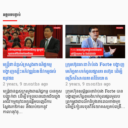
អត្ថបទបន្ទាប់
មន្ត្រីជាន់ខ្ពស់ក្រសួងពាណិជ្ជកម្ម
ក្រុមហ៊ុនធានារ៉ាប់រង Forte បង្ហាញ
បង្ហាញគន្លឹះអភិវឌ្ឍន៍អាជីវកម្មដល់
មហិច្ឆតាហក់ចូលផ្សារភាគហ៊ុន ដើម្បី
យុវជន
ពង្រីកវិសាលភាពវិនិយោគ
2 years, 9 months ago
2 years, 9 months ago
មន្រ្តីជាន់ខ្ពស់ក្រសួងពាណិជ្ជកម្ម បានគូស
ក្រុមហ៊ុនសម្ព័ន្ធធានារ៉ាប់រង Forte បាន
បញ្ជាក់ថា ដើម្បីទទួលបានជោគជ័យក្នុង
បង្ហាញមហិច្ឆតាចង់ហក់ចូលផ្សារមូលប
អាជីវកម្មយុវជនគួរផ្តើមចេញពីការ
ត្រកម្ពុជាជាលើកដំបូងនាពេលខាងមុខ
ស្វែងរកឱកាស និងចាប់យកនូវ
ដើម្បីកៀរគរទុនវិនិយោគសម្រាប់ពង្រី…
កាលានុវត្…