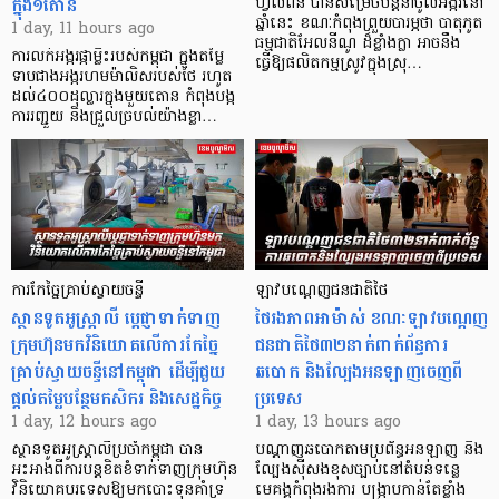
ក្នុង១តោន
ហ្វីលីពីន បាន​សម្រេចបន្តនាំចូលអង្ករនៅ
ឆ្នាំនេះ ខណៈកំពុងព្រួយបារម្ភថា បាតុភូត
1 day, 11 hours ago
ធម្មជាតិអែលនីណូ ដ៏ខ្លាំងក្លា​ អាចនឹង
ការលក់អង្ករផ្កាម្លិះរបស់កម្ពុជា ក្នុងតម្លៃ
ធ្វើឱ្យផលិតកម្មស្រូវក្នុងស្រុ…
ទាបជាងអង្ករហមម៉ាលិសរបស់ថៃ រហូត
ដល់៤០០ដុល្លារក្នុងមួយតោន កំពុងបង្ក
ការរញ្ជួយ និងជ្រួលច្របល់យ៉ាងខ្លា…
ការកែច្នៃគ្រាប់ស្វាយចន្ទី
ឡាវបណ្តេញជនជាតិថៃ
ស្ថានទូតអូស្ត្រាលី ប្តេជ្ញាទាក់ទាញ
ថៃរងភាពអាម៉ាស់ ខណៈឡាវបណ្តេញ
ក្រុមហ៊ុនមក​វិនិយោគលើការកែច្នៃ
ជនជាតិថៃ៣២នាក់ពាក់ព័ន្ធការ
គ្រាប់ស្វាយចន្ទីនៅកម្ពុជា ដើម្បីជួយ
ឆបោក និងល្បែងអនឡាញចេញពី
ផ្តល់តម្លៃបន្ថែមកសិករ និងសេដ្ឋកិច្ច
ប្រទេស
1 day, 12 hours ago
1 day, 13 hours ago
ស្ថានទូតអូស្ត្រាលីប្រចាំកម្ពុជា បាន
បណ្តាញឆបោកតាមប្រព័ន្ធអនឡាញ និង
អះអាងពីការបន្តខិតខំទាក់ទាញក្រុមហ៊ុន
ល្បែងស៊ីសងខុសច្បាប់នៅតំបន់ទន្លេ
វិនិយោគបរទេសឱ្យមកបោះទុនគាំទ្រ
មេគង្គកំពុងរងការ បង្ក្រាប​កាន់តែខ្លាំង