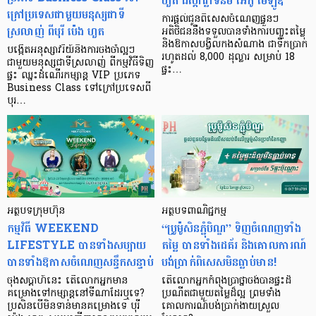
ហួត ដឹស្តាផ្លាទីនីម អេកូ មេឡូឌី
ក្រៅប្រទេសជាមួយមនុស្សជាទី
ការផ្តល់ជូនពិសេសចំណេញផ្ទួនៗ
ស្រលាញ់ ពីបុរី ប៉េង ហួត
អតិថិជននឹងទទួលបានទាំងការបញ្ចុះតម្លៃ
និងឱកាសបង្វិលកងសំណាង ជាទឹកប្រាក់
បង្កើតអនុស្សាវរីយ៍និងការចងចាំល្អៗ
រហូតដល់ 8,000 ដុល្លារ សម្រាប់ 18
ជាមួយមនុស្សជាទីស្រលាញ់ ពីកម្មវិធីទិញ
ផ្ទះ…
ផ្ទះ ឈ្នះដំណើរកម្សាន្ត VIP ប្រភេទ
Business Class ទៅក្រៅប្រទេសពី
បុរ…
អត្ថបទក្រុមហ៊ុន
អត្ថបទពាណិជ្ជកម្ម
កម្មវិធី WEEKEND
“ប្រូម៉ូសិនភ្ជុំបិណ្ឌ” ទិញចំណេញទាំង
LIFESTYLE បានទាំងសប្បាយ
តម្លៃ បានទាំងដេគ័រ និងគោលការណ៍
បានទាំងឱកាសចំណេញសន្ធឹកសន្ធាប់
បង់ប្រាក់ពិសេសមិនធ្លាប់មាន!
ចុងសប្ដាហ៍នេះ តើលោកអ្នកមាន
តើលោកអ្នកកំពុងប្រាថ្នាចង់បានផ្ទះដ៏
គម្រោងទៅកម្សាន្តនៅទីណាដែរឬទេ?
ប្រណីតជាមួយតម្លៃដ៏ល្អ ព្រមទាំង
ប្រសិនបើមិនទាន់មានគម្រោងទេ បុរី
គោលការណ៍បង់ប្រាក់ងាយស្រួល