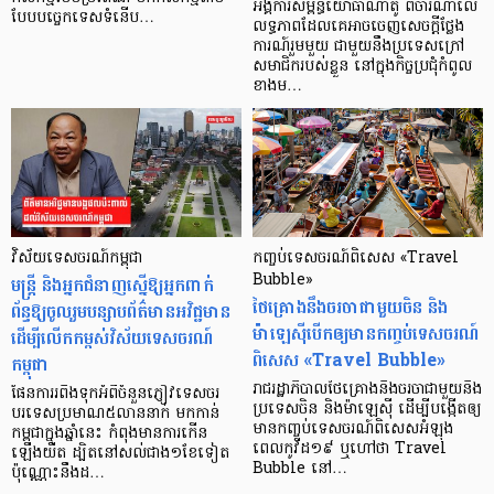
អង្គការសម្ព័ន្ធយោធាណាតូ ពិចារណាលើ
បែប​បច្ចេកទេស​ទំនើប…
លទ្ធភាពដែលគេអាចចេញសេចក្តីថ្លែង
ការណ៍រួមមួយ ជាមួយនឹងប្រទេសក្រៅ
សមាជិករបស់ខ្លួន នៅក្នុងកិច្ចប្រជុំកំពូល
ខាងម…
វិស័យទេសចរណ៍កម្ពុជា
កញ្ចប់ទេសចរណ៍ពិសេស «Travel
មន្ត្រី និងអ្នកជំនាញស្នើឱ្យអ្នកពាក់
Bubble»
ថៃគ្រោងនឹងចរចាជាមួយចិន និង
ព័ន្ធឱ្យចូលរួមបន្សាបព័ត៌មានអវិជ្ជមាន
ម៉ាឡេស៊ីបើកឲ្យមានកញ្ចប់ទេសចរណ៍
ដើម្បីលើកកម្ពស់វិស័យទេសចរណ៍
ពិសេស «Travel Bubble»
កម្ពុជា
រាជរដ្ឋាភិបាលថៃគ្រោងនឹងចរចាជាមួយនឹង
ផែនការរពឹងទុកអំពីចំនួនភ្ញៀវទេសចរ
ប្រទេសចិន និងម៉ាឡេស៊ី ដើម្បីបង្កើតឲ្យ
បរទេសប្រមាណ៥លាននាក់ មកកាន់
មានកញ្ចប់ទេសចរណ៍ពិសេសអំឡុង
កម្ពុជាក្នុងឆ្នាំនេះ កំពុងមានការកើន
ពេលកូវីដ១៩ ឬហៅថា Travel
ឡើងយឺត ដ្បិតនៅសល់ជាង១ខែទៀត
Bubble នៅ…
ប៉ុណ្ណោះនឹងដ…