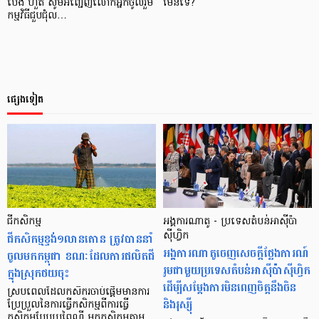
ប៉េង ហួត សូមអញ្ជើញលោកអ្នកចូលរួម
មែនទេ?
កម្មវិធីជួបជុំល…
ផ្សេងទៀត
ជី​កសិកម្ម
អង្គការណាតូ - ប្រទេសតំបន់អាស៊ីប៉ា
ជី​កសិកម្ម​ខ្ទង់​១​លាន​តោន ត្រូវ​បាន​នាំ
ស៊ីហ្វិក
អង្គការណាតូចេញសេចក្តីថ្លែងការណ៍
ចូល​មក​កម្ពុជា ខណៈ​ដែល​ការ​ផលិត​ជី​
រួមជាមួយប្រទេសតំបន់អាស៊ីប៉ាស៊ីហ្វិក
ក្នុង​ស្រុក​ថយ​ចុះ
ដើម្បីសម្តែងការមិនពេញចិត្តនឹងចិន
ស្របពេល​ដែល​កសិករ​ចាប់​ផ្ដើម​មាន​ការ​
និងរុស្ស៊ី
ប្រែប្រួល​នៃ​ការ​ធ្វើ​កសិកម្ម​ពី​ការ​ធ្វើ​
កសិកម្ម​បែប​ប្រពៃណី មក​កសិកម្ម​​តាម​​