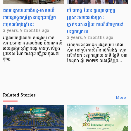
គយពន្យារពេលបង់ពន្ធ-អាករលើ
បុរី មេគង្គ លែន ចូលរួមឧបត្ថម្ភ
រថយន្តចង្កូតស្តាំគ្មានពន្ធចុះបញ្ជីរួច
គ្រួសារសពជនរងគ្រោះ
រហូតដល់ចុងឆ្នាំនេះ
ម្នាក់១លានរៀល ករណីលិចទូកនៅ
ខេត្តកណ្តាល
3 years, 9 months ago
3 years, 9 months ago
អគ្គនាយកដ្ឋានគយ និងរដ្ឋាករ បាន
សម្រេចពន្យារពេលបង់ពន្ធ និងអាករលើ
ហេតុការណ៍លិចទូក ដ៏រន្ធត់មួយ ដែល
រថយន្តចង្កូតស្តាំគ្មានពន្ធ មានស្រាប់ក្នុង
ស្ថិត នៅភូមិកោះចំរើន ឃុំកំពង់ភ្នំ ស្រុក
ប្រទេស ដែលបានចុះបញ្ជីរួចរហូតដល់
លើកដែក ខេត្តកណ្ដាល នាទី ថ្ងៃទី ១៣
ចុងឆ្ន…
ខែតុលា ឆ្នាំ ២០២២ បានធ្វើឱ្យប្រ…
Related Stories
More