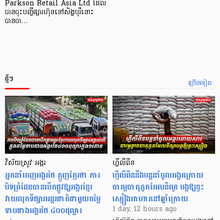
Parkson Retail Asia Ltd ដែល
បានចុះបញ្ចីផ្សារហ៊ុននៅសិង្ហបុរីនោះ
បានចា…
ថ្មីៗ
ច្រើនទៀត
វិស័យស្រូវ អង្ករ
ហ្វីលីពីន
អ្នកនាំចេញអង្ករថៃ ត្អូញត្អែរថា ការ
ហ្វីលីពីននឹងបន្តនាំចូលអង្ករក្រោយ
បិទព្រំដែនបានបើកផ្លូវឱ្យអង្ករខ្មែរ
បារម្ភបាតុភូតអែលនីណូ បង្កឱ្យខ្វះ
វាយលុកទីផ្សារអន្តរជាតិជាមួយតម្លៃ
ស្បៀងអាហារនៅឆ្នាំក្រោយ
ទាបជាងអង្ករថៃ ៤០០ដុល្លារ
1 day, 12 hours ago