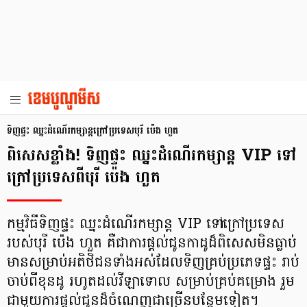
ទិញផ្ទះ ឈ្នះដំណើរកម្សាន្តក្រៅប្រទេសបុរី ប៉េង ហួត
ពិសេសខ្លាំង! ទិញផ្ទះ ឈ្នះដំណើរកម្សាន្ត VIP ទៅ
ក្រៅប្រទេសពីបុរី ប៉េង ហួត
កម្មវិធីទិញផ្ទះ ឈ្នះដំណើរកម្សាន្ត VIP ទៅក្រៅប្រទេស
របស់បុរី ប៉េង ហួត គឺជាការផ្ដល់ជូនកាដូដ៏ពិសេសមិនធ្លាប់
មានសម្រាប់អតិថិជនទាំងអស់ដែលទិញគ្រប់ប្រភេទផ្ទះ រាប់
ចាប់ពីខុនដូ រហូតដល់វីឡាទោល សម្រាប់គ្រប់គម្រោង រួម
ជាមួយការផ្ដល់ជូនដ៏ចំណេញជាច្រើនបន្ថែមទៀត។