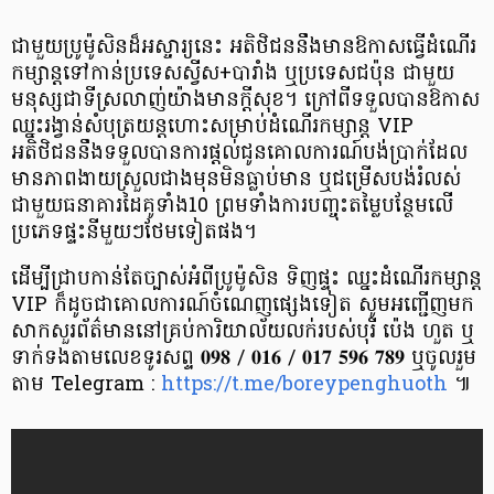
ជាមួយប្រូម៉ូសិនដ៏អស្ចារ្យនេះ អតិថិជននឹងមានឱកាសធ្វើដំណើរ
កម្សាន្តទៅកាន់ប្រទេសស្វីស+បារាំង ឬប្រទេសជប៉ុន ជាមួយ
មនុស្សជាទីស្រលាញ់យ៉ាងមានក្ដីសុខ។ ក្រៅពីទទួលបានឱកាស
ឈ្នះរង្វាន់សំបុត្រយន្តហោះសម្រាប់ដំណើរកម្សាន្ត VIP
អតិថិជននឹងទទួលបានការផ្ដល់ជូនគោលការណ៍បង់់ប្រាក់ដែល
មានភាពងាយស្រួលជាងមុនមិនធ្លាប់មាន ឬជម្រើសបង់រំលស់
ជាមួយធនាគារដៃគូទាំង10 ព្រមទាំងការបញ្ចុះតម្លៃបន្ថែមលើ
ប្រភេទផ្ទះនីមួយៗថែមទៀតផង។
ដើម្បីជ្រាបកាន់តែច្បាស់អំពីប្រូម៉ូសិន ទិញផ្ទះ ឈ្នះដំណើរកម្សាន្ត
VIP ក៏ដូចជាគោលការណ៍ចំណេញផ្សេងទៀត សូមអញ្ជើញមក
សាកសួរព័ត៌មាននៅគ្រប់ការិយាល័យលក់របស់បុរី ប៉េង ហួត ឬ
ទាក់ទងតាមលេខទូរសព្ទ 𝟎𝟗𝟖 / 𝟎𝟏𝟔 / 𝟎𝟏𝟕 𝟓𝟗𝟔 𝟕𝟖𝟗 ឬចូលរួម
តាម Telegram :
https://t.me/boreypenghuoth
​​ ៕