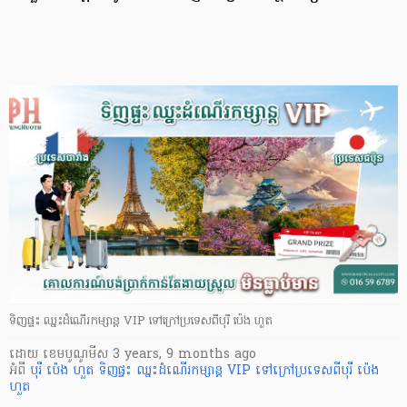
ទិញផ្ទះ ឈ្នះដំណើរកម្សាន្ត VIP ទៅក្រៅប្រទេសពីបុរី ប៉េង ហួត
ដោយ
​ ខេមបូណូមីស
3 years, 9 months ago
អំពី
បុរី ប៉េង ហួត
ទិញផ្ទះ ឈ្នះដំណើរកម្សាន្ត VIP ទៅក្រៅប្រទេសពីបុរី ប៉េង
ហួត