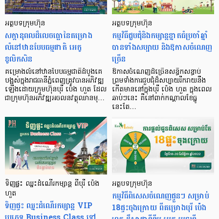
អត្ថបទក្រុមហ៊ុន
អត្ថបទក្រុមហ៊ុន
សក្ដានុពលដ៏លេចធ្លោនៃគម្រោង
កម្មវិធីជួបជុំនិងកម្សាន្តខ្នាតធំប្រចាំឆ្នាំ
លំនៅឋានបែបធម្មជាតិ អេកូ
បានទាំងសប្បាយ និងឱកាសចំណេញ
ខូលិកសិន
ច្រើន
គម្រោងលំនៅឋានបែបធម្មជាតិដំបូងគេ
ឱកាសចំណេញដ៏ច្រើនសន្ធឹកសន្ធាប់
បង្អស់ក្នុងរាជធានីភ្នំពេញត្រូវបានអភិវឌ្ឍ
ព្រមទាំងការជួបជុំដ៏សប្បាយរីករាយនឹង
ឡើងដោយក្រុមហ៊ុនបុរី ប៉េង ហួត ដែល
កើតមាននៅក្នុងបុរី ប៉េង ហួត ក្នុងពេល
ជាក្រុមហ៊ុនអភិវឌ្ឍអចលនវត្ថុឈានមុ…
ឆាប់ៗនេះ គឺនៅពាក់កណ្ដាលខែធ្នូ
នេះតែ…
ទិញផ្ទះ ឈ្នះដំណើរកម្សាន្ត ពីបុរី ប៉េង
អត្ថបទក្រុមហ៊ុន
ហួត
កម្មវិធីពិសេសចំណេញផ្ទួនៗ សម្រាប់
ទិញផ្ទះ ឈ្នះដំណើរកម្សាន្ត VIP
18ផ្ទះចុងក្រោយ ពីគម្រោងបុរី ប៉េង
ប្រភេទ Business Class ទៅ