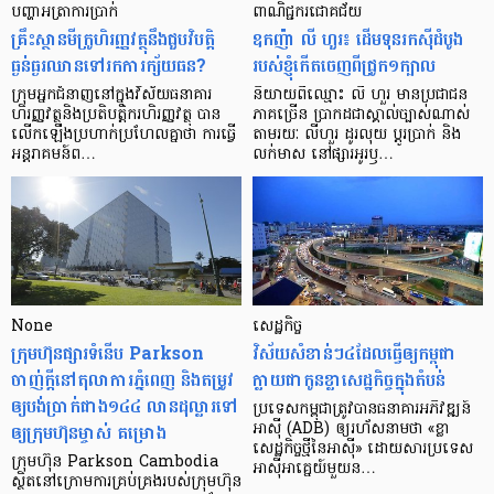
បញ្ហា​អត្រា​ការប្រាក់
ពាណិជ្ជករជោគជ័យ
គ្រឹះស្ថាន​មីក្រូ​ហិរញ្ញវត្ថុ​នឹង​ជួប​វិបត្តិ​
ឧកញ៉ា លី ហួរ៖ ដើមទុនរកស៊ីដំបូង
ធ្ងន់ធ្ងរ​ឈាន​ទៅ​រក​ការ​ក្ស័យធន?
របស់ខ្ញុំកើតចេញពីជ្រូក១ក្បាល
ក្រុម​អ្នក​ជំនាញ​នៅ​ក្នុង​វិស័យ​ធនាគារ
និយាយ​ពី​ឈ្មោះ លី ហួរ មាន​ប្រជាជន​
ហិរញ្ញវត្ថុ​និង​ប្រតិបត្តិករ​ហិរញ្ញ​វត្ថុ បាន​​
ភាគ​ច្រើន ប្រាកដ​ជា​ស្គាល់​ច្បាស់​ណាស់
លើក​ឡើង​ប្រហាក់​ប្រហែល​គ្នា​ថា ការ​ធ្វើ​
តាមរយៈ លីហួរ ដូរ​លុយ ប្តូរ​បា្រក់ និង​
អន្តរាគមន៍​ព…
លក់​មាស នៅ​ផ្សារ​អូរ​ឫ…
None
សេដ្ឋកិច្ច​
ក្រុមហ៊ុនផ្សារទំនើប Parkson
វិស័យ​សំខាន់ៗ​៤​ដែល​ធ្វើ​ឲ្យ​កម្ពុជា​
ចាញ់ក្ដីនៅតុលាការភ្នំពេញ និងតម្រូវ
ក្លាយ​ជា​កូន​ខ្លា​សេដ្ឋកិច្ច​ក្នុង​តំបន់
ឲ្យបង់ប្រាក់ជាង១៤៤ លានដុល្លារទៅ
ប្រទេស​កម្ពុជា​ត្រូវ​បាន​ធនាគារ​អភិវឌ្ឍន៍​
ឲ្យក្រុមហ៊ុនម្ចាស់ គម្រោង
អាស៊ី (ADB) ឲ្យ​រហ័ស​នាមថា «ខ្លា​
សេដ្ឋកិច្ច​ថ្មី​នៃ​អាស៊ី» ដោយសារ​ប្រទេស​
ក្រុមហ៊ុន Parkson Cambodia
អាស៊ី​អាគ្នេយ៍​មួយ​ន…
ស្ថិតនៅក្រោមការគ្រប់គ្រងរបស់ក្រុមហ៊ុន