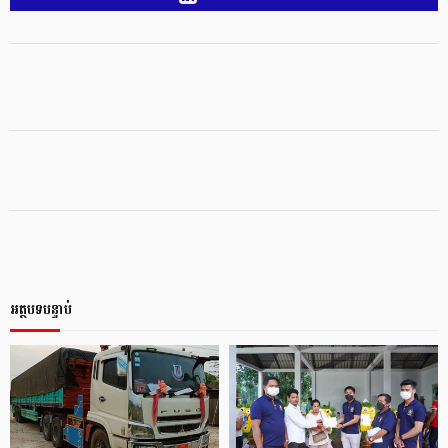
អត្ថបទបន្ទាប់