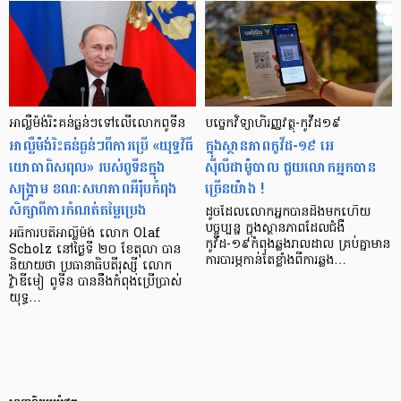
អាល្លឺម៉ង់រិះគន់ធ្ងន់ៗទៅលើលោកពូទីន
បច្ចេកវិទ្យា​ហិរញ្ញវត្ថុ​-កូវីដ១៩
អាល្លឺម៉ង់រិះគន់ធ្ងន់ៗពីការប្រើ «យុទ្ធវិធី
ក្នុងស្ថានភាពកូវីដ-១៩ អេ
យោធាពិសពុល» របស់ពូទីនក្នុង
ស៊ីលីដាម៉ូបាល ជួយលោក​​អ្នក​បាន
សង្គ្រាម ខណៈសហភាពអឺរ៉ុបកំពុង
ច្រើនយ៉ាង !​
សិក្សាពីការកំណត់តម្លៃប្រេង
ដូចដែលលោកអ្នក​បាន​ដឹង​មក​ហើយ
បច្ចុប្បន្ន ក្នុងស្ថានភាព​ដែល​ជំងឺ​
អធិការបតីអាល្លឺម៉ង់ លោក Olaf
កូវីដ-១៩កំពុងឆ្លងរាលដាល គ្រប់គ្នា​មាន​
Scholz នៅថ្ងៃទី ២០ ខែតុលា បាន
ការបារម្ភ​កាន់តែខ្លាំង​ពី​ការឆ្លង​…
និយាយថា ប្រធានាធិបតីរុស្ស៊ី លោក
វ្ល៉ាឌីមៀ ពូទីន បាននឹងកំពុងប្រើប្រាស់
យុទ្ធ…