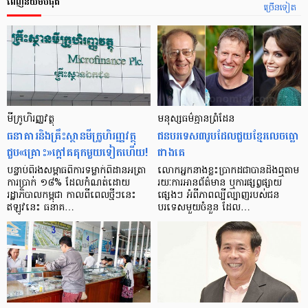
ពេញនិយមបំផុត
ច្រើនទៀត
មីក្រូ​ហិរញ្ញវត្ថុ
មនុស្ស​ធម៌​គ្មាន​ព្រំដែន
ធនាគារ​និង​គ្រឹះស្ថាន​មីក្រូ​ហិរញ្ញវត្ថុ​
ជន​បរទេស​៣​រូប​ដែល​ជួយ​ខ្មែរ​លេច​ធ្លោ​
ជួប«គ្រោះ»ក្តៅ​គគុក​មួយ​ទៀត​ហើយ!
ជាង​គេ
បន្ទាប់​ពី​រង​សម្ពាធ​​ពី​ការ​ទម្លាក់​ពិដាន​អត្រា​
លោកអ្នក​នាង​ខ្លះ​ប្រាកដ​ជា​បាន​​ដឹង​ឮ​តាម​
ការ​ប្រាក់ ១៨​% ដែល​កំណត់​ដោយ​
រយៈ​ការ​អាន​ព័ត៌មាន ឬ​ការ​ផ្សព្វផ្សាយ​
រដ្ឋាភិបាល​កម្ពុជា កាល​ពី​ពេល​ថ្មីៗ​នេះ
ផ្សេងៗ អំពី​ភាព​ល្បីល្បាញ​របស់​ជន​
ឥឡូវ​នេះ ធនាគ…
បរទេស​មួយ​ចំនួន ដែល…