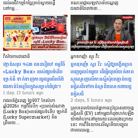
ដល់អាជីវកម្មកែច្នៃគ្រាប់ស្វាយចន្ទី
ខណៈអាជ្ញាធរឡាវបានបណ្តេញ
នៅកម្ព…
ជនជាតិថៃ៣២នា…
វិស័យការពារជាតិ
អ្នកឧកញ៉ា សួរ វីរៈ
រង្វាន់សរុប ១៤៣ លានរៀល! កម្មវិធី
អ្នកឧកញ៉ា សួរ វីរៈ ស្នើឱ្យបង្កើតច្រក
«Lucky Box» របស់ផ្សារទំនើប
ចេញចូលតែមួយ ដើម្បីលុបបំបាត់ភាព
ឡាក់គី ទាក់ទាញការចូលរួមពីអតិថិ
ស្មុគស្មាញលើការស្នើសុំបតភ្ជាប់ចរន្ត
ជនកាន់តែច្រើនក្នុងសប្តាហ៍ដំបូង។
អគ្គិសនីទៅកាន់ស្ថានីយសាករថយន្ត
អគ្គិសនី
1 day, 13 hours ago
2 days, 5 hours ago
រាជធានីភ្នំពេញ ថ្ងៃទី07 ខែសីហា
ឆ្នាំ2026៖ កម្មវិធីបើក «ប្រអប់សំណាង
ស្របពេលដែលនិន្នាការប្រើប្រាស់រថយន្ត
(Lucky Box)»របស់ផ្សារទំនើប ឡាក់គី
អគ្គិសនី (EV) នៅកម្ពុជាកំពុងហក់ឡើង
(Lucky Supermarket) គិត
យ៉ាងគំហុកនៅមួយរយៈពេលចុងក្រោយ
ត្រឹមរយ…
នេះ ការវិនិយោគលើស្ថានីយបញ្ចូល
ថាមពលអគ្គ…