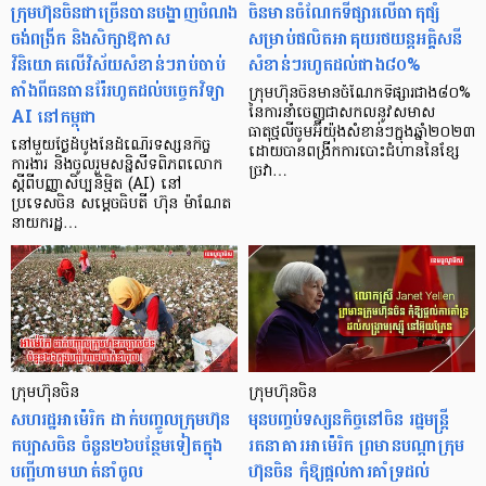
ក្រុមហ៊ុនចិនជាច្រើនបានបង្ហាញបំណង
ចិនមានចំណែកទីផ្សារលើធាតុផ្សំ
ចង់ពង្រីក និងសិក្សាឱកាស
សម្រាប់ផលិតអាគុយរថយន្តអគ្គិសនី
វិនិយោគលើវិស័យសំខាន់ៗរាប់ចាប់
សំខាន់ៗរហូតដល់ជាង៨០%
តាំងពីធនធានរ៉ែរហូតដល់បច្ចេកវិទ្យា
ក្រុមហ៊ុនចិនមានចំណែកទីផ្សារជាង៨០%
AI នៅកម្ពុជា
នៃការនាំចេញជាសកលនូវសមាស
ធាតុថ្មលីចូមអ៊ីយ៉ុងសំខាន់ៗក្នុងឆ្នាំ២០២៣
នៅមួយថ្ងៃដំបូងនៃដំណើរទស្សនកិច្ច
ដោយបានពង្រីកការបោះជំហាននៃខ្សែ
ការងារ និងចូលរួមសន្និសីទពិភពលោក
ច្រវា…
ស្តីពីបញ្ញាសិប្បនិម្មិត (AI) នៅ
ប្រទេសចិន សម្តេចធិបតី ហ៊ុន ម៉ាណែត
នាយករដ្ឋ…
ក្រុមហ៊ុនចិន
ក្រុមហ៊ុនចិន
សហរដ្ឋអាម៉េរិក ដាក់បញ្ចូលក្រុមហ៊ុន
មុនបញ្ចប់ទស្សនកិច្ចនៅចិន រដ្ឋមន្ត្រី
កប្បាសចិន ចំនួន២៦បន្ថែមទៀតក្នុង
រតនាគារអាម៉េរិក ព្រមានបណ្ដាក្រុម
បញ្ជីហាមឃាត់នាំចូល
ហ៊ុនចិន កុំឱ្យផ្ដល់ការគាំទ្រដល់