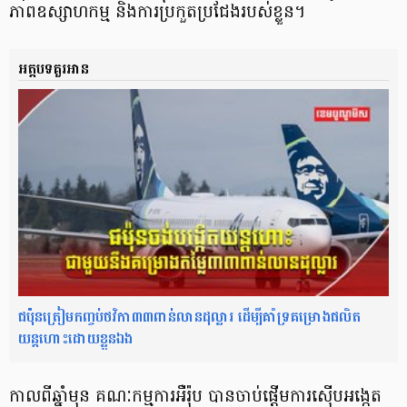
ភាពឧស្សាហកម្ម និងការប្រកួតប្រជែងរបស់ខ្លួន។
អត្តបទគួរអាន
ជប៉ុនត្រៀមកញ្ចប់ថវិកា៣៣ពាន់លានដុល្លារ ដើម្បីគាំទ្រគម្រោងផលិត
យន្តហោះដោយខ្លួនឯង
កាលពីឆ្នាំមុន គណៈកម្មការអឺរ៉ុប បានចាប់ផ្ដើមការស៊ើបអង្កេត