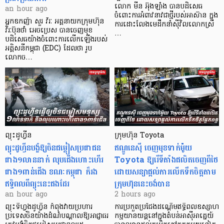
លោក មីន អ៊ុងឡាំង បានបដិសេធ
an hour ago
ចំពោះការអំពាវនាវជាថ្មីរបស់អាស៊ាន ក្នុង
អ្នកឧកញ៉ា សួរ វីរៈ អគ្គនាយកក្រុមហ៊ុន
ការដោះលែងមេដឹកនាំស៊ីវិលលោកស្រី
វិរៈប៊ុនថាំ អេចប្រេស បានចេញមុខ
…
បដិសេធយ៉ាងចំពោះការលើកឡើងរបស់
អគ្គិសនីកម្ពុជា (EDC) ដែលថា រូប
លោកច…
ព្យុះដូហ្វីន
ក្រុមហ៊ុន Toyota
ព្យុះដូហ្វីនបង្ខំឱ្យចិនជម្លៀសប្រជាជន
ឥណ្ឌូនេស៊ី ចេញមុខទាក់ម៉ូយ
ជាង១លាននាក់ លុបជើងហោះហើរ
Toyota ឱ្យរើទីតាំងផលិតចេញពីថៃ
ជាង១ពាន់ជើង ខណៈកម្ពុជា ក៏រង
ដោយសន្យាផ្តល់ការលើកទឹកចិត្តតាម
ឥទ្ធិពលពីព្យុះនេះផងដែរ
ក្រុមហ៊ុននេះចង់បាន
an hour ago
2 hours ago
ព្យុះទីហ្វុងដូហ្វីន កំពុងវាយប្រហារ
ការប្រកួតប្រជែងដណ្តើមឥទ្ធិពលឧស្សាហ
ប្រទេសចិនយ៉ាងដំណំបណ្តាលឱ្យអាជ្ញាធរ
កម្មយានយន្តនៅក្នុងតំបន់អាស៊ីអាគ្នេយ៍