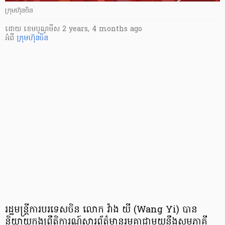
ក្រុមហ៊ុនចិន
ដោយ
​ ខេមបូណូមីស
2 years, 4 months ago
អំពី
ក្រុមហ៊ុនចិន
រដ្ឋមន្ត្រីការបរទេសចិន លោក វ៉ាង យី (Wang Yi) បាន
និយាយក្នុងព្រឹត្តិការណ៍សារព័ត៌មានរួមគ្នាជាមួយនឹងសមភាគី