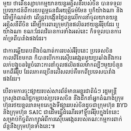
មួយ ថាតើឧស្សាហកម្មយានយន្តអគ្គិសនីរបស់ចិន បានទទួល
ប្រយោជន៍ពីការឧបត្ថម្ភធនដ៏អយុត្តិធម៌មែន ឬក៏យ៉ាងណា និង
ដើម្បីកំណត់ថា តើត្រូវបង្កើនថ្លៃពន្ធលើការនាំចូលយានយន្ត
អគ្គិសនីពីចិន ដើម្បីការពារក្រុមហ៊ុនផលិតរថយន្តអឺរ៉ុបដែរ ឬ
យ៉ាងណា ខណៈដែលវិធានការទាំងអស់នេះ ក៏ទទួលបានការ
គាំទ្រពីបារាំងផងដែរ។
ជាការឆ្លើយតបនឹងចំណាត់ការរបស់អឺរ៉ុបនេះ ប្រទេសចិន
កាលពីខែមករា ក៏បានបើកការស៊ើបអង្កេតមួយប្រឆាំងនឹងការ
លក់បង្ខូចតម្លៃចំពោះការនាំចូលផលិតផលម៉ាកល្បីៗមួយចំនួន
មកពីអឺរ៉ុប ដែលភាគច្រើនលើសលប់គឺមកពីប្រទេសបារាំង
ផងដែរ។
បើតាមការចុះផ្សាយរបស់សារព័ត៌មានអន្តរជាតិធំៗ រដ្ឋមន្ត្រី
ក្រសួងពាណិជ្ជកម្មរបស់ប្រទេសចិន នឹងដឹកនាំអ្នកតំណាងក្រុម
ហ៊ុនរថយន្តឈានមុខគេក្នុងទីផ្សាររបស់ចិនដូចជាក្រុមហ៊ុន BYD
និងក្រុមហ៊ុន SAIC ជាដើមធ្វើដំណើរទៅទ្វីបអឺរ៉ុបក្នុងខែនេះ
សម្រាប់កិច្ចពិភាក្សាអំពីការស៊ើបអង្កេតរបស់គណៈកម្មការពាក់
ព័ន្ថនឹងក្រុមហ៊ុនទាំងនេះ៕