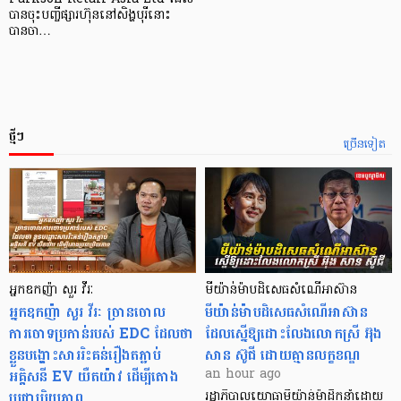
បានចុះបញ្ចីផ្សារហ៊ុននៅសិង្ហបុរីនោះ
បានចា…
ថ្មីៗ
ច្រើនទៀត
អ្នកឧកញ៉ា សួរ វីរៈ
មីយ៉ាន់ម៉ាបដិសេធសំណើអាស៊ាន
អ្នកឧកញ៉ា សួរ វីរៈ​ ច្រានចោល
មីយ៉ាន់ម៉ាបដិសេធសំណើអាស៊ាន
ការចោទប្រកាន់របស់ EDC ដែលថា
ដែលស្នើឱ្យដោះលែងលោកស្រី អ៊ុង
ខ្លួនបង្ហោះសាររិះគន់រឿងតភ្ជាប់
សាន ស៊ូជី ដោយគ្មានលក្ខខណ្ឌ
អគ្គិសនី EV យឺតយ៉ាវ ដើម្បីតោង
an hour ago
ប្រជាប្រិយភាព
រដ្ឋាភិបាលយោធាមីយ៉ាន់ម៉ាដឹកនាំដោយ