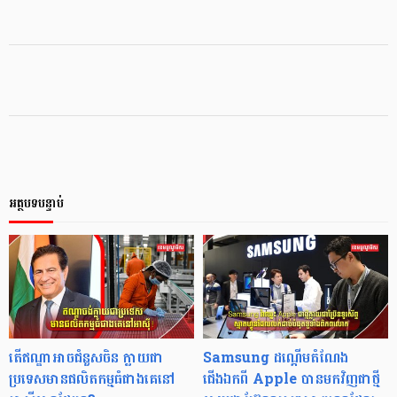
អត្ថបទបន្ទាប់
តើឥណ្ឌាអាចជំនួសចិន ក្លាយជា
Samsung ដណ្ដើមតំណែង
ប្រទេសមានផលិតកម្មធំជាងគេនៅ
ជើងឯកពី Apple បានមកវិញជាថ្មី