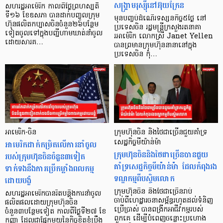
សង្គ្រាមរុស្ស៊ីនៅអ៊ុយក្រែន
សហរដ្ឋអាម៉េរិក កាលពីថ្ងៃព្រហស្បតិ៍
ទី១៦ ខែឧសភា បានដាក់បញ្ចូលក្រុម
មុនបញ្ចប់ដំណើរទស្សនកិច្ច៥ថ្ងៃ នៅ
ហ៊ុនផលិតកប្បាសចិនចំនួន២៦បន្ថែម
ប្រទេសចិន រដ្ឋមន្ត្រីក្រសួងរតនាគា
ទៀតចូលទៅក្នុងបញ្ជីហាមឃាត់នាំចូល
រអាម៉េរិក លោកស្រី Janet Yellen
ដោយសារគ…
បានព្រមានក្រុមហ៊ុននានានៅក្នុង
ប្រទេសចិន កុំ…
អាមេរិក-ចិន
ក្រុមហ៊ុនចិន និងថៃជាច្រើនជួយគាំទ្រ
អាមេរិកដាក់កម្រិតលើការនាំចូល
សេដ្ឋកិច្ចមីយ៉ាន់ម៉ា
ក្រុមហ៊ុនចិននិងថៃជាច្រើនបានជួយ
របស់ក្រុមហ៊ុនចិនចំនួន៣ទៀត
គាំទ្រសេដ្ឋកិច្ចមីយ៉ាន់ម៉ា ដែលកំពុងរង
ទាក់ទងនឹងការប្រើកម្លាំងពលកម្ម
ទណ្ឌកម្មពីបស្ចិមលោក
ដោយបង្ខំ
ក្រុមហ៊ុនចិន និងថៃជាច្រើនរាប់
សហរដ្ឋអាមេរិកបានរឹតបន្តឹងការនាំចូល
ចាប់ពីហេដ្ឋារចនាសម្ព័ន្ធរហូតដល់ទំនិញ
ផលិតផលដោយក្រុមហ៊ុនចិន
ប្រើប្រាស់ បានពង្រីកអាជីវកម្មរបស់
ចំនួន៣បន្ថែមទៀត កាលពីថ្ងៃទី២៧ ខែ
ពួកគេ ដើម្បីបំពេញចន្លោះប្រហោង
កញ្ញា ដែលជាផ្នែកមួយនៃកិច្ចខិតខំប្រឹង