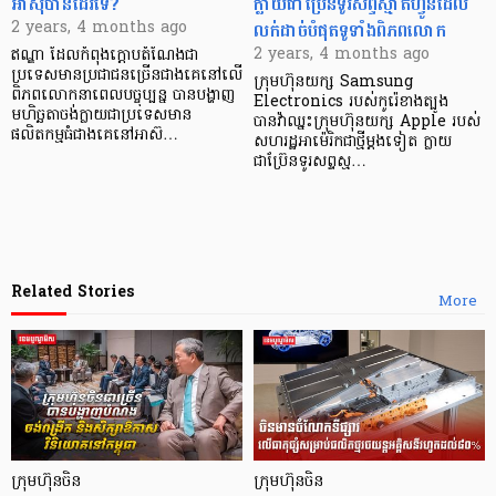
អាស៊ីបានដែរទេ?
ក្លាយជាប៊្រែនទូរសព្ទស្មាតហ្វូនដែល
លក់ដាច់បំផុតទូទាំងពិភពលោក
2 years, 4 months ago
2 years, 4 months ago
ឥណ្ឌា ដែលកំពុងក្តោបតំណែងជា
ប្រទេសមានប្រជាជនច្រើនជាងគេនៅលើ
ក្រុមហ៊ុនយក្ស Samsung
ពិភពលោកនាពេលបច្ចុប្បន្ន បានបង្ហាញ
Electronics របស់កូរ៉េខាងត្បូង
មហិច្ឆតាចង់ក្លាយជាប្រទេសមាន
បានវ៉ាឈ្នះក្រុមហ៊ុនយក្ស Apple របស់
ផលិតកម្មធំជាងគេនៅអាស៊…
សហរដ្ឋអាម៉េរិកជាថ្មីម្ដងទៀត ក្លាយ
ជាប៊្រែនទូរសព្ទស្ម…
Related Stories
More
ក្រុមហ៊ុនចិន
ក្រុមហ៊ុនចិន