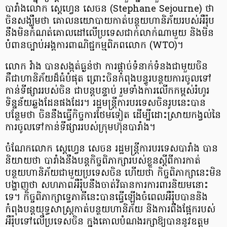
បារាំង​លោក ស្តេហ្វេន សេចន (Stephane Sejourne) ថា
ចិនសង្ឃឹមថា គោលនយោបាយកាត់បន្ថយហានិភ័យរបស់អឺរ៉ុប
នឹងមិនកំណត់គោលដៅលើប្រទេសជាក់លាក់ណាមួយ និងមិន
បំពានច្បាប់អង្គការពាណិជ្ជកម្មពិភពលោក (WTO)។
លោក វ៉ាង បានសង្កត់ធ្ងន់ថា ការផ្ដាច់ទំនាក់ទំនងជាមួយចិន
គឺជាហានិភ័យដ៏ធំបំផុត ព្រោះចិនកំពុងបន្ធូរបន្ថយការចូលទៅ
កាន់ទីផ្សាររបស់ចិន ជាបន្តបន្ទាប់ រួមទាំងការលើកកម្ពស់រំហូរ
ទិន្នន័យឆ្លងដែនផងដែរ។ រដ្ឋមន្ត្រីការបរទេសចិនរូបនេះបាន
បន្ថែមថា ចិននឹងធ្វើកិច្ចការថែមទៀត ដើម្បីដោះស្រាយកង្វល់នៃ
ការចូលទៅកាន់ទីផ្សាររបស់ក្រុមហ៊ុនបារាំង។
ចំណែកលោក ស្តេហ្វេន សេចន រដ្ឋមន្ត្រីការបរទេសបារាំង បាន
និយាយថា បារាំងនឹងបន្តកិច្ចពិភាក្សារបស់ខ្លួនស្ដីពីការកាត់
បន្ថយហានិភ័យជាមួយប្រទេសចិន ហើយថា កិច្ចពិភាក្សានេះមិន
បង្ហាញថា សហភាពអឺរ៉ុបនឹងចាត់វិធានការការពារនិយមនោះ
ទេ។ កិច្ចពិភាក្សាទ្វេភាគីនេះបានធ្វើឡើងចំពេលអឺរ៉ុបបាននិង
កំពុងបន្តយុទ្ធសាស្ត្រកាត់បន្ថយហានិភ័យ និងការពឹងផ្អែករបស់
អឺរ៉ុបទៅលើប្រទេសចិន ក្នុងគោលបំណងរក្សាឱ្យបាននូវឧត្តម