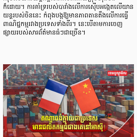
ក៏ដោយ។ ការគាំទ្ររបស់បារាំងលើការស៊ើបអង្កេតលើយាន
យន្តរបស់ចិននេះ កំពុងបង្កឱ្យមានភាពតានតឹងលើការធ្វើ
ពាណិជ្ជកម្មរវាងប្រទេសទាំងពីរ។ នេះបើតាមការចេញ
ផ្សាយរបស់សារព័ត៌មានធំៗជាច្រើន។