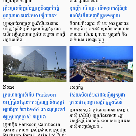
បញ្ហា​អត្រា​ការប្រាក់
ពាណិជ្ជករជោគជ័យ
គ្រឹះស្ថាន​មីក្រូ​ហិរញ្ញវត្ថុ​នឹង​ជួប​វិបត្តិ​
ឧកញ៉ា លី ហួរ៖ ដើមទុនរកស៊ីដំបូង
ធ្ងន់ធ្ងរ​ឈាន​ទៅ​រក​ការ​ក្ស័យធន?
របស់ខ្ញុំកើតចេញពីជ្រូក១ក្បាល
ក្រុម​អ្នក​ជំនាញ​នៅ​ក្នុង​វិស័យ​ធនាគារ
និយាយ​ពី​ឈ្មោះ លី ហួរ មាន​ប្រជាជន​
ហិរញ្ញវត្ថុ​និង​ប្រតិបត្តិករ​ហិរញ្ញ​វត្ថុ បាន​​
ភាគ​ច្រើន ប្រាកដ​ជា​ស្គាល់​ច្បាស់​ណាស់
លើក​ឡើង​ប្រហាក់​ប្រហែល​គ្នា​ថា ការ​ធ្វើ​
តាមរយៈ លីហួរ ដូរ​លុយ ប្តូរ​បា្រក់ និង​
អន្តរាគមន៍​ព…
លក់​មាស នៅ​ផ្សារ​អូរ​ឫ…
None
សេដ្ឋកិច្ច​
ក្រុមហ៊ុនផ្សារទំនើប Parkson
វិស័យ​សំខាន់ៗ​៤​ដែល​ធ្វើ​ឲ្យ​កម្ពុជា​
ចាញ់ក្ដីនៅតុលាការភ្នំពេញ និងតម្រូវ
ក្លាយ​ជា​កូន​ខ្លា​សេដ្ឋកិច្ច​ក្នុង​តំបន់
ឲ្យបង់ប្រាក់ជាង១៤៤ លានដុល្លារទៅ
ប្រទេស​កម្ពុជា​ត្រូវ​បាន​ធនាគារ​អភិវឌ្ឍន៍​
ឲ្យក្រុមហ៊ុនម្ចាស់ គម្រោង
អាស៊ី (ADB) ឲ្យ​រហ័ស​នាមថា «ខ្លា​
សេដ្ឋកិច្ច​ថ្មី​នៃ​អាស៊ី» ដោយសារ​ប្រទេស​
ក្រុមហ៊ុន Parkson Cambodia
អាស៊ី​អាគ្នេយ៍​មួយ​ន…
ស្ថិតនៅក្រោមការគ្រប់គ្រងរបស់ក្រុមហ៊ុន
Parkson Retail Asia Ltd ដែល