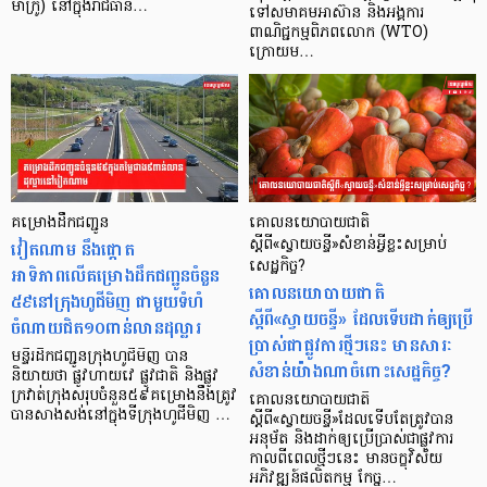
ម៉ាក្រូ) នៅ​ក្នុង​រាជ​ធានី…
ទៅសមាគម​អាស៊ាន និង​អង្គការ
ពាណិជ្ជកម្ម​ពិភពលោក (WTO)
ក្រោយម…
គម្រោងដឹកជញ្ជូន
គោលនយោបាយជាតិ
វៀតណាម នឹងផ្ដោត
ស្ដីពី«ស្វាយចន្ទី»សំខាន់អ្វីខ្លះសម្រាប់
សេដ្ឋកិច្ច?
អាទិភាពលើគម្រោងដឹកជញ្ជូនចំនួន
គោលនយោបាយជាតិ
៥៩នៅក្រុងហូជីមិញ ជាមួយទំហំ
ស្ដីពី«ស្វាយចន្ទី» ដែលទើបដាក់ឲ្យប្រើ
ចំណាយជិត១០ពាន់លានដុល្លារ
ប្រាស់ជាផ្លូវការថ្មីៗនេះ មានសារៈ
មន្ទីរដឹកជញ្ជូនក្រុងហូជីមិញ បាន
សំខាន់យ៉ាងណាចំពោះសេដ្ឋកិច្ច?
និយាយថា ផ្លូវហាយវេ ផ្លូវជាតិ និងផ្លូវ
ក្រវាត់ក្រុងសរុបចំនួន៥៩គម្រោងនឹងត្រូវ
គោលនយោបាយជាតិ
បានសាងសង់នៅក្នុងទីក្រុងហូជីមិញ …
ស្តីពី«ស្វាយចន្ទី»ដែលទើបតែត្រូវបាន
អនុម័ត និងដាក់ឲ្យប្រើប្រាស់ជាផ្លូវការ
កាលពីពេលថ្មីៗនេះ មានចក្ខុវិស័យ
អភិវឌ្ឍន៍ផលិតកម្ម កែច្ន…