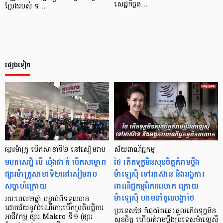
សេដ្ឋកិច្ចន…
ប្រែងរបស់ ទ…
ផ្សេងទៀត
ផ្សារម៉ាក្រូ បើក​សាខា​ទី២ នៅ​សៀមរាប
ស័យពាណិជ្ជកម្ម
មហា​សេដ្ឋី លី យ៉ុងផាត់ បើក​សម្ពោធ​​
ថៃ កើតទុក្ខមិនសុខចិត្តគំរាមប្ដឹង
ផ្សារ​ម៉ាក្រូ​សាខា​ទី២​នៅ​សៀមរាប​
ម៉ាឡេស៊ី ទៅអាស៊ាន និងអង្គការ
សប្តាហ៍​ក្រោយ
ពាណិជ្ជកម្ម​ពិភពលោក ក្រោយ
ម៉ាឡេស៊ី ហាមនាំចូលបង្គាថៃ
រយៈពេល​២​ឆ្នាំ បន្ទាប់​ពី​ទទួល​បាន​
ជោគជ័យ​​នូវ​ដំណើរការ​បើក​ប្រតិបត្តិការ​
ប្រទេសថៃ ​​កំពុង​តែឆេះ​ឆួលកើតទុក្ខមិន
អាជីវកម្ម ផ្សារ Makro ទី១ (ផ្សារ
សុខចិត្ត ហើយ​គំរាមប្ដឹងប្រទេសម៉ាឡេស៊ី