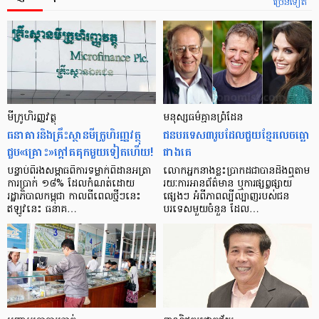
ច្រើនទៀត
មីក្រូ​ហិរញ្ញវត្ថុ
មនុស្ស​ធម៌​គ្មាន​ព្រំដែន
ធនាគារ​និង​គ្រឹះស្ថាន​មីក្រូ​ហិរញ្ញវត្ថុ​
ជន​បរទេស​៣​រូប​ដែល​ជួយ​ខ្មែរ​លេច​ធ្លោ​
ជួប«គ្រោះ»ក្តៅ​គគុក​មួយ​ទៀត​ហើយ!
ជាង​គេ
បន្ទាប់​ពី​រង​សម្ពាធ​​ពី​ការ​ទម្លាក់​ពិដាន​អត្រា​
លោកអ្នក​នាង​ខ្លះ​ប្រាកដ​ជា​បាន​​ដឹង​ឮ​តាម​
ការ​ប្រាក់ ១៨​% ដែល​កំណត់​ដោយ​
រយៈ​ការ​អាន​ព័ត៌មាន ឬ​ការ​ផ្សព្វផ្សាយ​
រដ្ឋាភិបាល​កម្ពុជា កាល​ពី​ពេល​ថ្មីៗ​នេះ
ផ្សេងៗ អំពី​ភាព​ល្បីល្បាញ​របស់​ជន​
ឥឡូវ​នេះ ធនាគ…
បរទេស​មួយ​ចំនួន ដែល…