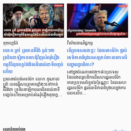
នុយក្លេអ៊ែ
វិស័យពាណិជ្ជកម្ម
លោក ត្រាំ ព្រមានអ៊ីរ៉ង់ ធ្ងន់ៗថា
តើប្រទេសណាខ្លះ ដែលអាម៉េរិក ផ្តល់
ទ្រនិចនាឡិកាចរចាជុំវិញសំណុំរឿង
អាទិភាពដំបូងគេសម្រាប់ការចរចាលើ
កម្មវិធីនុយក្លេអ៊ែជិតដើរដល់នាទីបញ្ចប់
បញ្ហាពន្ធបដិការ?
ហើយ
នៅក្នុងចំណោមជាង១៨០ប្រទេស
ដែលរងពន្ធបដិការពីសហរដ្ឋអាម៉េរិក
ប្រធានាធិបតីអាម៉េរិក លោក ដូណាល់
មានប្រទេសចំនួន៦ប៉ុណ្ណោះ ដែលសហ
ត្រាំ បានផ្ញើសារព្រមានខ្លាំងៗទៅកាន់
រដ្ឋអាម៉េរិក ផ្តល់អាទិភាពដំបូងគេក្នុងការ
អ៊ីរ៉ង់ថា ទ្រនិចនាឡិកាចរចាជិតដល់នាទី
ចរចាលើប…
បញ្ចប់ហើយសម្រាប់សំណុំរឿងនុយក្ល…
ពេញនិយមបំផុត