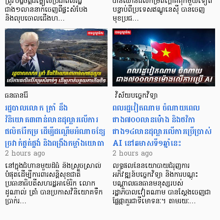
ត្រូវបង្ខំចិត្តជម្លៀសប្រជាពលរដ្ឋ
បានឈានដល់កម្រិតក្ដៅគគុកមួយទៀត
ជាង១លាននាក់ចេញពីផ្ទះសំបែង
បន្ទាប់ពីប្រទេសឥណ្ឌូនេស៊ី បានចេញ
និងលុបចោលជើងហ…
មុខប្រជ…
ធនធានរ៉ែ
​​​​​​​​​​​​​​​​​​​​​​​​​​​​​ វិស័យបច្ចេកវិទ្យា
​រដ្ឋបាលលោក ត្រាំ នឹង​
ពលរដ្ឋវៀតណាម ​ចំណាយពេល
វិនិយោគ៣ពាន់លានដុល្លារលើការ
ជាង៧០០លានម៉ោង និងថវិកា
ផលិតរ៉ែកម្រ ដើម្បីដណ្តើមអំណាចខ្សែ
ជាង១៤លានដុល្លារលើការប្រើប្រាស់
ច្រវាក់ផ្គត់ផ្គង់ និងពង្រឹងកម្លាំងយោធា
AI នៅឆមាសទី១ឆ្នាំនេះ
2 hours ago
2 hours ago
នៅក្នុងជំហានមួយដ៏ធំ និងស្រួចស្រាល់
លទ្ធផលនៃនយោបាយជំរុញការ
បំផុតដើម្បីការពារសន្តិសុខជាតិ
អភិវឌ្ឍន៍បច្ចេកវិទ្យា និងការបណ្តុះ
ប្រធានាធិបតីសហរដ្ឋអាម៉េរិក លោក
បណ្តាលធនធានមនុស្សរបស់
ដូណាល់ ត្រាំ បានប្រកាសវិនិយោគទឹក
រដ្ឋាភិបាលវៀតណាម បានស្តែងចេញជា
ប្រាក់រ…
ផ្លែផ្កាគួរជាទីមោទនៈ។ តាមរយៈ…