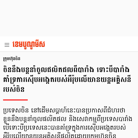
ក្រុមហ៊ុនចិន
ចិននឹងបន្តនាំចូលផលិតផលពីបារាំង ទោះបីបារាំង
គាំទ្រការស៊ើបអង្កេតរបស់អឺរ៉ុបលើយានយន្តអគ្គិសនី
របស់ចិន
ប្រទេសចិន នៅដើមសប្តាហ៍នេះបានប្រកាសពីជំហរថា
ខ្លួននឹងបន្តនាំចូលផលិតផល និងសេវាកម្មពីប្រទេសបារាំង
បើទោះបីប្រទេសនេះបានគាំទ្រក្នុងការស៊ើបអង្កេតរបស់
អឺរ៉ុបលើយានយន្តអគ្គិសនីផលិតដោយក្រុមហ៊ុនចិន