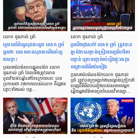
លោក ដូណាល់ ត្រាំ
លោក ដូណាល់ ត្រាំ
ក្រោយពិនិត្យសុខភាពរួច លោក ត្រាំ
ព្រលឹងចុងសក់! លោក ត្រាំ ត្រូវបាន
អួតថា លោកមានសុខភាពរឹងមាំល្អ
ភ្នាក់ងារសម្ងាត់ក្រៀកចេញពីវេទិកា
ឥតខ្ចោះ
បន្ទាន់ ក្រោយខ្មាន់កាំភ្លើងផ្ទុះអាវុធ
កណ្ដាលពិធីជប់លៀង
ប្រធានាធិបតីសហរដ្ឋអាម៉េរិក លោក
ដូណាល់ ត្រាំ ដែលនឹងត្រូវឈាន
ប្រធានាធិបតីអាម៉េរិកលោក ដូណាល់
ចូលវ័យ៨០ឆ្នាំនៅខែក្រោយនេះ បាន
ត្រាំ ត្រូវបានក្រុមភ្នាក់ងារសម្ងាត់ក្រៀកនាំ
ប្រកាសថា រាងកាយរបស់លោក គឺល្អឥត
ចេញពីពិធីជប់លៀងរបស់សមាគមអ្នក
ខ្ចោះទាំងអស់ បន្ទ…
ឆ្លើយឆ្លងព័ត៌មានប្រចាំសេតវិមានភ្លា…