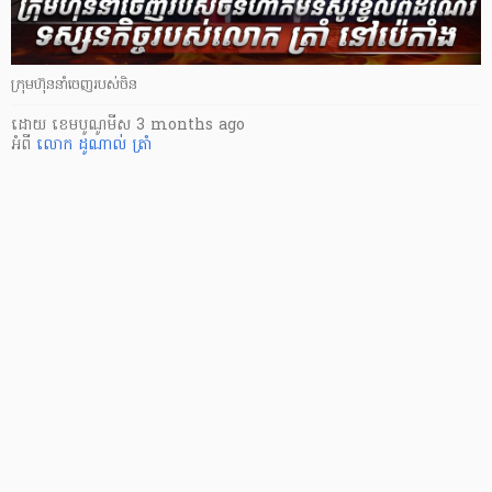
ក្រុមហ៊ុននាំចេញរបស់ចិន
ដោយ
​ ខេមបូណូមីស
3 months ago
អំពី
លោក ដូណាល់ ត្រាំ