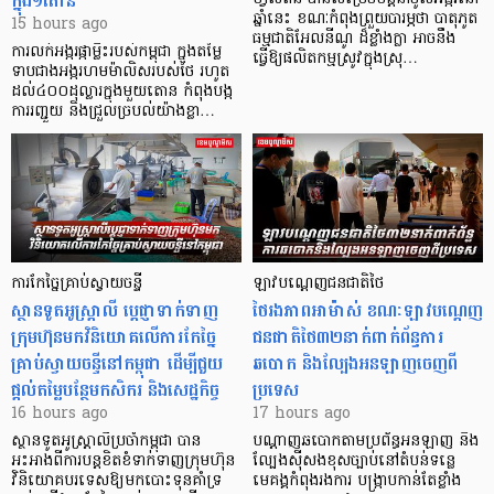
ក្នុង១តោន
ឆ្នាំនេះ ខណៈកំពុងព្រួយបារម្ភថា បាតុភូត
15 hours ago
ធម្មជាតិអែលនីណូ ដ៏ខ្លាំងក្លា​ អាចនឹង
ការលក់អង្ករផ្កាម្លិះរបស់កម្ពុជា ក្នុងតម្លៃ
ធ្វើឱ្យផលិតកម្មស្រូវក្នុងស្រុ…
ទាបជាងអង្ករហមម៉ាលិសរបស់ថៃ រហូត
ដល់៤០០ដុល្លារក្នុងមួយតោន កំពុងបង្ក
ការរញ្ជួយ និងជ្រួលច្របល់យ៉ាងខ្លា…
ការកែច្នៃគ្រាប់ស្វាយចន្ទី
ឡាវបណ្តេញជនជាតិថៃ
ស្ថានទូតអូស្ត្រាលី ប្តេជ្ញាទាក់ទាញ
ថៃរងភាពអាម៉ាស់ ខណៈឡាវបណ្តេញ
ក្រុមហ៊ុនមក​វិនិយោគលើការកែច្នៃ
ជនជាតិថៃ៣២នាក់ពាក់ព័ន្ធការ
គ្រាប់ស្វាយចន្ទីនៅកម្ពុជា ដើម្បីជួយ
ឆបោក និងល្បែងអនឡាញចេញពី
ផ្តល់តម្លៃបន្ថែមកសិករ និងសេដ្ឋកិច្ច
ប្រទេស
16 hours ago
17 hours ago
ស្ថានទូតអូស្ត្រាលីប្រចាំកម្ពុជា បាន
បណ្តាញឆបោកតាមប្រព័ន្ធអនឡាញ និង
អះអាងពីការបន្តខិតខំទាក់ទាញក្រុមហ៊ុន
ល្បែងស៊ីសងខុសច្បាប់នៅតំបន់ទន្លេ
វិនិយោគបរទេសឱ្យមកបោះទុនគាំទ្រ
មេគង្គកំពុងរងការ បង្ក្រាប​កាន់តែខ្លាំង