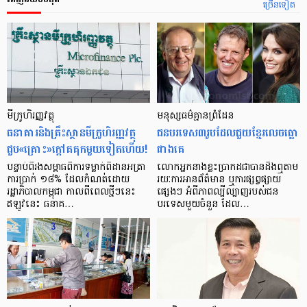
ច្រើនទៀត
មីក្រូ​ហិរញ្ញវត្ថុ
មនុស្ស​ធម៌​គ្មាន​ព្រំដែន
ធនាគារ​និង​គ្រឹះស្ថាន​មីក្រូ​ហិរញ្ញវត្ថុ​
ជន​បរទេស​៣​រូប​ដែល​ជួយ​ខ្មែរ​លេច​ធ្លោ​
ជួប«គ្រោះ»ក្តៅ​គគុក​មួយ​ទៀត​ហើយ!
ជាង​គេ
បន្ទាប់​ពី​រង​សម្ពាធ​​ពី​ការ​ទម្លាក់​ពិដាន​អត្រា​
លោកអ្នក​នាង​ខ្លះ​ប្រាកដ​ជា​បាន​​ដឹង​ឮ​តាម​
ការ​ប្រាក់ ១៨​% ដែល​កំណត់​ដោយ​
រយៈ​ការ​អាន​ព័ត៌មាន ឬ​ការ​ផ្សព្វផ្សាយ​
រដ្ឋាភិបាល​កម្ពុជា កាល​ពី​ពេល​ថ្មីៗ​នេះ
ផ្សេងៗ អំពី​ភាព​ល្បីល្បាញ​របស់​ជន​
ឥឡូវ​នេះ ធនាគ…
បរទេស​មួយ​ចំនួន ដែល…