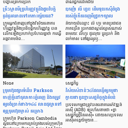
បញ្ហា​អត្រា​ការប្រាក់
ពាណិជ្ជករជោគជ័យ
គ្រឹះស្ថាន​មីក្រូ​ហិរញ្ញវត្ថុ​នឹង​ជួប​វិបត្តិ​
ឧកញ៉ា លី ហួរ៖ ដើមទុនរកស៊ីដំបូង
ធ្ងន់ធ្ងរ​ឈាន​ទៅ​រក​ការ​ក្ស័យធន?
របស់ខ្ញុំកើតចេញពីជ្រូក១ក្បាល
ក្រុម​អ្នក​ជំនាញ​នៅ​ក្នុង​វិស័យ​ធនាគារ
និយាយ​ពី​ឈ្មោះ លី ហួរ មាន​ប្រជាជន​
ហិរញ្ញវត្ថុ​និង​ប្រតិបត្តិករ​ហិរញ្ញ​វត្ថុ បាន​​
ភាគ​ច្រើន ប្រាកដ​ជា​ស្គាល់​ច្បាស់​ណាស់
លើក​ឡើង​ប្រហាក់​ប្រហែល​គ្នា​ថា ការ​ធ្វើ​
តាមរយៈ លីហួរ ដូរ​លុយ ប្តូរ​បា្រក់ និង​
អន្តរាគមន៍​ព…
លក់​មាស នៅ​ផ្សារ​អូរ​ឫ…
None
សេដ្ឋកិច្ច​
ក្រុមហ៊ុនផ្សារទំនើប Parkson
វិស័យ​សំខាន់ៗ​៤​ដែល​ធ្វើ​ឲ្យ​កម្ពុជា​
ចាញ់ក្ដីនៅតុលាការភ្នំពេញ និងតម្រូវ
ក្លាយ​ជា​កូន​ខ្លា​សេដ្ឋកិច្ច​ក្នុង​តំបន់
ឲ្យបង់ប្រាក់ជាង១៤៤ លានដុល្លារទៅ
ប្រទេស​កម្ពុជា​ត្រូវ​បាន​ធនាគារ​អភិវឌ្ឍន៍​
ឲ្យក្រុមហ៊ុនម្ចាស់ គម្រោង
អាស៊ី (ADB) ឲ្យ​រហ័ស​នាមថា «ខ្លា​
សេដ្ឋកិច្ច​ថ្មី​នៃ​អាស៊ី» ដោយសារ​ប្រទេស​
ក្រុមហ៊ុន Parkson Cambodia
អាស៊ី​អាគ្នេយ៍​មួយ​ន…
ស្ថិតនៅក្រោមការគ្រប់គ្រងរបស់ក្រុមហ៊ុន