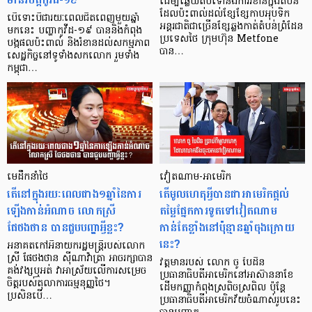
ដើម្បីឆ្លើយតបទៅនឹងការរំខានក្នុងតំបន់
ដែលប៉ះពាល់ដល់ខ្សែខ្សែកាបអុបទិក
បើទោះបីជារយៈពេលជិតពេញមួយឆ្នាំ
អន្តរជាតិជាច្រើនខ្សែឆ្លងកាត់តំបន់ព្រំដែន
មកនេះ បញ្ហាកូវីដ-១៩ បាននិងកំពុង
ប្រទេសថៃ ក្រុមហ៊ុន Metfone
បង្កផលប៉ះពាល់ និងរំខានដល់សកម្មភាព
បាន…
សេដ្ឋកិច្ចនៅទូទាំងសកលោក រួមទាំង
កម្ពុជា…
មេដឹកនាំថៃ
វៀតណាម-អាមេរិក
តើនៅក្នុងរយៈពេលជាង១ឆ្នាំនៃការ
តើមូលហេតុអ្វីបានជាអាមេរិកផ្តល់
ឡើងកាន់អំណាច លោកស្រី
តម្លៃផ្នែកការទូតទៅវៀតណាម
ផែថងថាន បានជួបបញ្ហាអ្វីខ្លះ?
កាន់តែខ្លាំងនៅប៉ុន្មានឆ្នាំចុងក្រោយ
នេះ?
អនាគតកៅអីនាយករដ្ឋមន្រ្តីរបស់លោក
ស្រី ផែថងថាន ស៊ីណាវ៉ាត្រា អាចរក្សាបាន
វត្តមានរបស់ លោក ចូ បៃដិន
គង់វង្សឬអត់ វាអាស្រ័យលើការសម្រេច
ប្រធានាធិបតីអាមេរិកនៅអាស៊ាននាខែ
ចិត្តរបស់តុលាការធម្មនុញ្ញថៃ។
ដើមកញ្ញាកំពុងស្រពិចស្រពិល ប៉ុន្តែ
ប្រសិនបើ…
ប្រធានាធិបតីអាមេរិកវ័យចំណាស់រូបនេះ