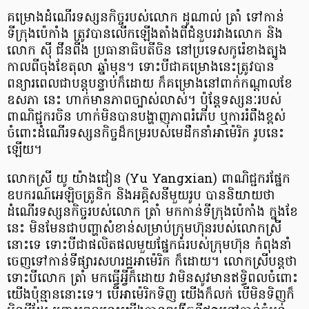
គម្រោងដំណើរទស្សនកិច្ចរបស់លោក ដូណាល់ ត្រាំ ទៅកាន់
ទីក្រុងប៉េកាំង ត្រូវបានលើកឡើងតាំងពីជំនួបរវាងលោក និង
លោក ស៊ី ជីនពីង ប្រធានាធិបតីចិន នៅប្រទេសកូរ៉េខាងត្បូង
កាលពីចុងខែតុលា ឆ្នាំមុន។ ទោះបីជាគម្រោងនេះត្រូវបាន
ពន្យារពេលជាបន្តបន្ទាប់ក៏ដោយ ក៏គម្រោងនៅពាក់កណ្តាលខែ
ឧសភា នេះ ហាក់មានភាពច្បាស់លាស់។ ប៉ុន្តែទស្សនៈរបស់
ពាណិជ្ជករចិន ហាក់មិនបានបង្ហាញភាពរំភើប ឬការរំពឹងខ្ពស់
ចំពោះដំណើរទស្សនកិច្ចដ៏កម្ររបស់មេដឹកនាំអាម៉េរិក រូបនេះ
ឡើយ។
លោកស្រី យូ យ៉ាងជៀន (Yu Yangxian) ពាណិជ្ជករផ្នែក
ឧបករណ៍អេឡិចត្រូនិក និងអគ្គិសនីមួយរូប បាននិយាយថា
ដំណើរទស្សនកិច្ចរបស់លោក ត្រាំ មកកាន់ទីក្រុងប៉េកាំង ក្នុងខែ
នេះ មិនមែនជាបញ្ហាសំខាន់សម្រាប់ក្រុមហ៊ុនរបស់លោកស្រី
នោះទេ ទោះបីជាផលិតផលមួយផ្នែកធំរបស់ក្រុមហ៊ុន កំពុងនាំ
ចេញទៅកាន់ទីផ្សារសហរដ្ឋអាម៉េរិក ក៏ដោយ។ លោកស្រីបន្តថា
ទោះបីលោក ត្រាំ មកធ្វើអ្វីក៏ដោយ វាមិនសូវមានឥទ្ធិពលចំពោះ
យើងប៉ុន្មាននោះទេ។ បើអាម៉េរិកទិញ យើងក៏លក់ បើមិនទិញក៏