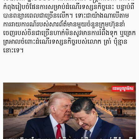
កំពុងរៀបចំផែនការសម្រាប់ដំណើរទស្សនកិច្ចនេះ បន្ទាប់ពី
បានពន្យារពេលជាច្រើនលើក។ ទោះជាយ៉ាងណាបើតាម
ការរាយការណ៍របស់សារព័ត៌មានមួយចំនួនក្រុមហ៊ុននាំ
ចេញរបស់ចិនជាច្រើនហាក់មិនសូវមានការរំពឹងទុក ឬត្រេក
ត្រអាលចំពោះដំណើរទស្សនកិច្ចរបស់លោក ត្រាំ ប៉ុន្មាន
នោះទេ។