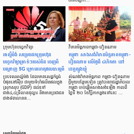
បានបញ្ជាក…
ក្រុមហ៊ុនបច្ចេកវិទ្យា
វិមាន​មិត្តភាព​កម្ពុជា-វៀតណាម
អាល្លឺម៉ង់ សម្រេចដកក្រុមហ៊ុន
កម្ពុជា សាងសង់វិមានមិត្តភាពកម្ពុជា-
បច្ចេកវិទ្យាគ្រាក់ៗរបស់ចិន ចេញពី
វៀតណាម លើផ្ទៃដី ៤ហិកតា នៅ
បណ្ដាញ 5G ក្រោមហេតុផលបារម្ភពី
ខេត្តត្បូងឃ្មុំ
ប្រទេសអាល្លឺម៉ង់ ដែលមានសេដ្ឋកិច្ចធំ
សំណង់វិមានមិត្តភាព កម្ពុជា-វៀតណាម
បំផុតនៅអឺរ៉ុប ជាមួយទំហំផលិតផលក្នុង
ថ្មីមួយបន្ថែមទៀត ត្រូវបានរាជរដ្ឋាភិបាល
ស្រុកសរុប (GDP) ដល់ទៅ
កម្ពុជា ចាប់ផ្ដើមសាងសង់ឡើង កាលពី
ជាង៤,៤ទ្រីលានដុល្លារ និងមានប្រជាជន
ថ្ងៃទី ២០ ខែវិច្ឆិកាកន្លងទៅនេះ …
ជាង៨៣លានន…
ពេញនិយមបំផុត