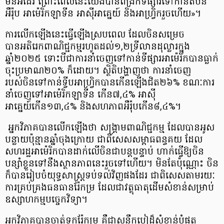
មិនអីដែរ ព្រោះពេលនេះយើងបានពង្រីកទីផ្សារទៅកាន់តំបន់
អឺរ៉ុប អាម៉េរិកឡាទីន អាស៊ីអាគ្នេយ៍ និងអាហ្វ្រិករួចហើយ»។
ការលើកឡើងនេះធ្វើឡើងស្របពេល ដែលចិនសម្រេច
បានអតិរេកពាណិជ្ជកម្មរហូតដល់១,២ទ្រីលានដុល្លារក្នុង
ឆ្នាំ២០២៥ ទោះបីជាការនាំចេញទៅកាន់ទីផ្សារអាម៉េរិកបានធ្លាក់
ចុះប្រមាណ២០% ក៏ដោយ។ ស្ថិតិបង្ហាញថា ការនាំចេញ
របស់ចិនទៅកាន់ទ្វីបអាហ្វ្រិកបានកើនឡើងជិត២៦% ខណៈការ
នាំចេញទៅអាម៉េរិកឡាទីន កើន៧,៤% អាស៊ី
អាគ្នេយ៍កើន១៣,៤% និងសហភាពអឺរ៉ុបកើន៨,៤%។
អ្នកវិភាគបានលើកឡើងថា សង្គ្រាមពាណិជ្ជកម្ម ដែលបានអូស
បន្លាយប៉ុន្មានឆ្នាំចុងក្រោយ ជាពិសេសសម្ពាធពន្ធគយ ដែល
សហរដ្ឋអាម៉េរិកបានដាក់លើចិនជាបន្តបន្ទាប់ ហាក់ធ្វើឱ្យចិន
បន្សាំខ្លួនទៅនឹងស្ថានភាពនេះរួចទៅហើយ។ មិនតែប៉ុណ្ណោះ ចិន
ក៏បានរៀបចំយុទ្ធសាស្ត្រទប់ទល់វិញផងដែរ ជាពិសេសតាមរយៈ
ការគ្រប់គ្រងធនធានរ៉ែកម្រ ដែលជាវត្ថុធាតុដើមសំខាន់សម្រាប់
ឧស្សាហកម្មបច្ចេកវិទ្យា។
អ្នកវិភាគបានចាត់ទុករ៉ែកម្រ គឺជាសន្លឹកបៀដ៏សំខាន់បំផុត