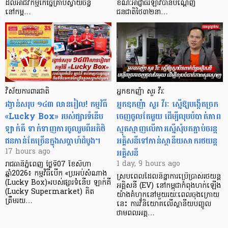
ដល់អាជីវកម្មកែច្នៃគ្រាប់ស្វាយចន្ទី
ខណៈអាជ្ញាធរឡាវបានបណ្តេញ
នៅកម្ព…
ជនជាតិថៃ៣២នា…
វិស័យការពារជាតិ
អ្នកឧកញ៉ា សួរ វីរៈ
រង្វាន់សរុប ១៤៣ លានរៀល! កម្មវិធី
អ្នកឧកញ៉ា សួរ វីរៈ ស្នើឱ្យបង្កើតច្រក
«Lucky Box» របស់ផ្សារទំនើប
ចេញចូលតែមួយ ដើម្បីលុបបំបាត់ភាព
ឡាក់គី ទាក់ទាញការចូលរួមពីអតិថិ
ស្មុគស្មាញលើការស្នើសុំបតភ្ជាប់ចរន្ត
ជនកាន់តែច្រើនក្នុងសប្តាហ៍ដំបូង។
អគ្គិសនីទៅកាន់ស្ថានីយសាករថយន្ត
អគ្គិសនី
17 hours ago
1 day, 9 hours ago
រាជធានីភ្នំពេញ ថ្ងៃទី07 ខែសីហា
ឆ្នាំ2026៖ កម្មវិធីបើក «ប្រអប់សំណាង
ស្របពេលដែលនិន្នាការប្រើប្រាស់រថយន្ត
(Lucky Box)»របស់ផ្សារទំនើប ឡាក់គី
អគ្គិសនី (EV) នៅកម្ពុជាកំពុងហក់ឡើង
(Lucky Supermarket) គិត
យ៉ាងគំហុកនៅមួយរយៈពេលចុងក្រោយ
ត្រឹមរយ…
នេះ ការវិនិយោគលើស្ថានីយបញ្ចូល
ថាមពលអគ្គ…