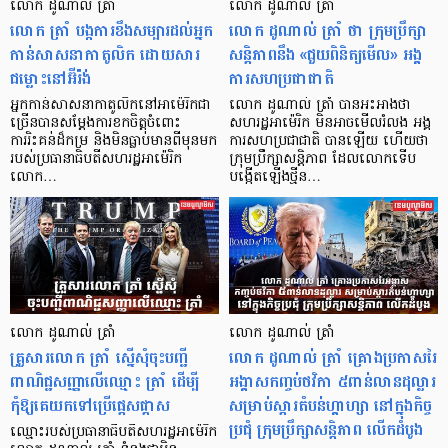
លោក ដូណាល់ ត្រាំ
លោក ដូណាល់ ត្រាំ
លោក ត្រាំ បង្កការខឹងសម្បារដល់អ្នក
លោក ដូណាល់ ត្រាំ ថា ក្រុមប្រឹក្សា
កាន់សាសនាកាតូលិក ដោយសារ
សន្តិភាពនឹង «ជួយពិនិត្យមើល» អង្គ
ជម្លោះនៅអ៊ីរ៉ង់
ការសហប្រជាជាតិ
អ្នកកាន់សាសនាកាតូលិកនៅអាម៉េរិកជា
លោក ដូណាល់ ត្រាំ បានអះអាងថា
ច្រើនបានសម្តែងការខកចិត្តចំពោះ
សហរដ្ឋអាម៉េរិក មិនអាចមើលរំលង អង្គ
ការរិះគន់ដ៏កម្រ និងមិនធ្លាប់មានពីមុនមក
ការសហប្រជាជាតិ បានឡើយ ហើយថា
របស់ប្រធានាធិបតីសហរដ្ឋអាម៉េរិក
ក្រុមប្រឹក្សាសន្តិភាព ដែលលោកទើប
លោក…
បង្កើតឡើងថ្មីន…
លោក ដូណាល់ ត្រាំ
លោក ដូណាល់ ត្រាំ
គ្រួសារលោក ត្រាំ ស្នើសុំចុះបញ្ជី
លោក ដូណាល់ ត្រាំ គ្រោងប្រកាសរៃ
ពាណិជ្ជសញ្ញាលើឈ្មោះ ត្រាំ ដើម្បី
អង្គាសកញ្ចប់ថវិកា ៥ពាន់លានដុល្លារ
កុំឱ្យគេយកទៅប្រើផ្តេសផ្តាស
សម្រាប់ស្ដារតំបន់ហ្គាហ្សា នៅក្នុងកិច្ច
ប្រជុំ ក្រុមប្រឹក្សាសន្ដិភាព លើកដំបូង
ឈ្មោះរបស់ប្រធានាធីបតីសហរដ្ឋអាម៉េរិក