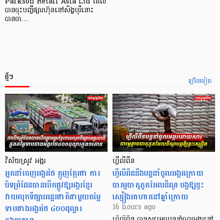
Parkson Retail Asia Ltd ដែល
បានចុះបញ្ចីផ្សារហ៊ុននៅសិង្ហបុរីនោះ
បានចា…
ថ្មីៗ
ច្រើនទៀត
វិស័យស្រូវ អង្ករ
ហ្វីលីពីន
អ្នកនាំចេញអង្ករថៃ ត្អូញត្អែរថា ការ
ហ្វីលីពីននឹងបន្តនាំចូលអង្ករក្រោយ
បិទព្រំដែនបានបើកផ្លូវឱ្យអង្ករខ្មែរ
បារម្ភបាតុភូតអែលនីណូ បង្កឱ្យខ្វះ
វាយលុកទីផ្សារអន្តរជាតិជាមួយតម្លៃ
ស្បៀងអាហារនៅឆ្នាំក្រោយ
ទាបជាងអង្ករថៃ ៤០០ដុល្លារ
16 hours ago
ហ្វីលីពីន បាន​សម្រេចបន្តនាំចូលអង្ករនៅ