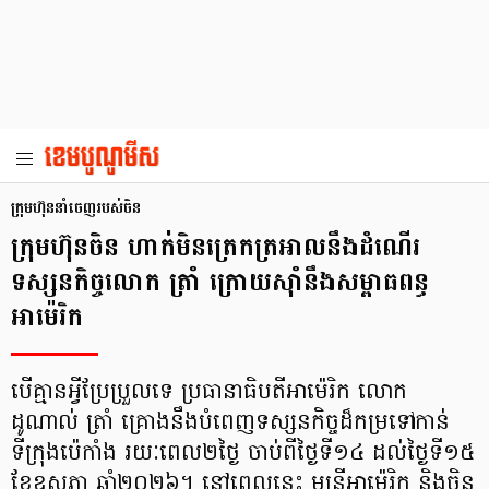
ក្រុមហ៊ុននាំចេញរបស់ចិន
ក្រុមហ៊ុនចិន ហាក់មិនត្រេកត្រអាលនឹងដំណើរ
ទស្សនកិច្ចលោក ត្រាំ ក្រោយស៊ាំនឹងសម្ពាធពន្ធ
អាម៉េរិក
បើគ្មានអ្វីប្រែប្រួលទេ ប្រធានាធិបតីអាម៉េរិក លោក
ដូណាល់ ត្រាំ គ្រោងនឹងបំពេញទស្សនកិច្ចដ៏កម្រទៅកាន់
ទីក្រុងប៉េកាំង រយៈពេល២ថ្ងៃ ចាប់ពីថ្ងៃទី១៤ ដល់ថ្ងៃទី១៥
ខែឧសភា ឆ្នាំ២០២៦។ នៅពេលនេះ មន្ត្រីអាម៉េរិក និងចិន