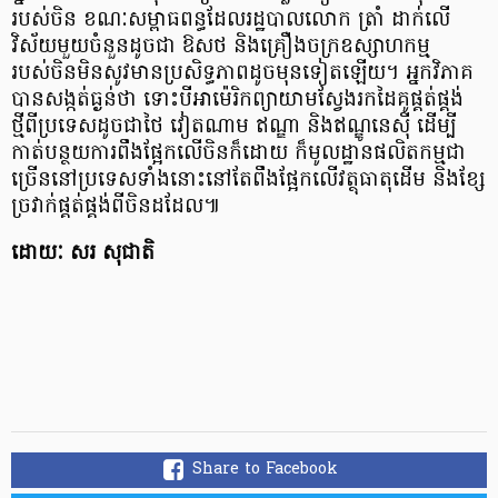
របស់ចិន ខណៈសម្ពាធពន្ធដែលរដ្ឋបាលលោក ត្រាំ ដាក់លើ
វិស័យមួយចំនួនដូចជា ឱសថ និងគ្រឿងចក្រឧស្សាហកម្ម
របស់ចិនមិនសូវមានប្រសិទ្ធភាពដូចមុនទៀតឡើយ។ អ្នកវិភាគ
បានសង្កត់ធ្ងន់ថា ទោះបីអាម៉េរិកព្យាយាមស្វែងរកដៃគូផ្គត់ផ្គង់
ថ្មីពីប្រទេសដូចជាថៃ វៀតណាម ឥណ្ឌា និងឥណ្ឌូនេស៊ី ដើម្បី
កាត់បន្ថយការពឹងផ្អែកលើចិនក៏ដោយ ក៏មូលដ្ឋានផលិតកម្មជា
ច្រើននៅប្រទេសទាំងនោះនៅតែពឹងផ្អែកលើវត្ថុធាតុដើម និងខ្សែ
ច្រវាក់ផ្គត់ផ្គង់ពីចិនដដែល៕
ដោយៈ សរ សុជាតិ
Share to Facebook