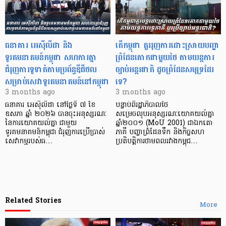
ធនាគារ អេស៊ីលីដា និង
តើកម្ពុជា គួររុញការដោះស្រាយបញ្ហា
ទូរគមនាគមន៍កម្ពុជា សហការគ្នា
ព្រំដែនគោកជាមួយថៃ តាមយន្តការ
ជំរុញការទូទាត់តាមប្រព័ន្ធឌីជីថល
ច្បាប់អន្តរជាតិ ដូចព្រំដែនសមុទ្រដែរ
សម្រាប់សេវាទូរគមនាគមន៍នៅកម្ពុជា
ទេ?
3 months ago
3 months ago
ធនាគារ អេស៊ីលីដា នៅថ្ងៃទី ៧ ខែ
បន្ទាប់ពីរដ្ឋាភិបាលថៃ
ឧសភា ឆ្នាំ ២០២៦ បានចុះអនុស្សរណៈ
សម្រេចលុបអនុស្សរណៈយោគយល់គ្នា
នៃការយោគយល់គ្នា ជាមួយ
ឆ្នាំ២០០១ (MoU 2001) ជាឯកតោ
ទូរគមនាគមន៍កម្ពុជា ជំរុញការប្រើប្រាស់
ភាគី បញ្ហាព្រំដែនទឹក និងកិច្ចសហ
សេវាកម្មរបស់ធ…
ប្រតិបត្តិការថាមពលរវាងកម្ពុជ…
Related Stories
More