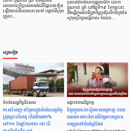
លោក ដូណាល់ ត្រាំ ទំនងជាមិន
ប្រធានាធិបតីសហរដ្ឋអាម៉េរិក លោក
អាចយកប្រើប្រាស់តាមអំពើចិត្តបានទៀត
ដូណាល់ ត្រាំ នៅថ្ងៃទី១៩ ខែកុម្ភៈនេះ
ឡើយចាប់ពីពេលនេះតទៅ បន្ទាប់ពីក្រុម
នឹងធ្វើជាអធិបតីក្នុងកិច្ចប្រជុំលើកដំបូងនៃ
គ្រួសា…
«ក្រុមប្រឹក្សាសន្តិភាព» ដែលន…
ផ្សេងទៀត
តំបន់សេដ្ឋកិច្ចពិសេស​
អត្ថបទពាណិជ្ជកម្ម
ការនាំចេញ-នាំចូលក្នុងតំបន់សេដ្ឋកិច្ច
មិត្ដហ្វូនធានាស្ថិរភាពបណ្តាញ ខណៈ
ក្រុងព្រះសីហនុ កើនជិត៣២%
ពេលមានការរំខានពីខ្សែកាបក្រោម
នៅ១១ ខែឆ្នាំ២០២០ ទោះបី
សមុទ្រនៅតំបន់ព្រំដែន
មានវិបត្តិកូវីដ-១៩