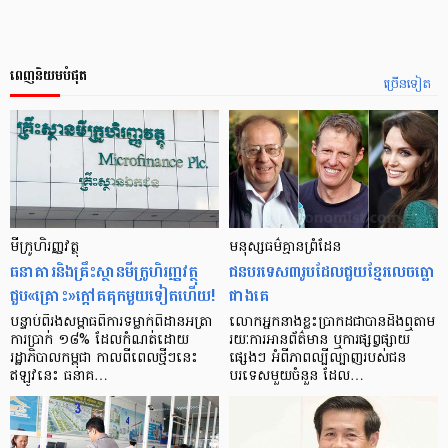
ពេញនិយមបំផុត
ច្រើនទៀត
មីក្រូ​ហិរញ្ញវត្ថុ
មនុស្ស​ធម៌​គ្មាន​ព្រំដែន
ធនាគារ​និង​គ្រឹះស្ថាន​មីក្រូ​ហិរញ្ញវត្ថុ​
ជន​បរទេស​៣​រូប​ដែល​ជួយ​ខ្មែរ​លេច​ធ្លោ​
ជួប«គ្រោះ»ក្តៅ​គគុក​មួយ​ទៀត​ហើយ!
ជាង​គេ
បន្ទាប់​ពី​រង​សម្ពាធ​​ពី​ការ​ទម្លាក់​ពិដាន​អត្រា​
លោកអ្នក​នាង​ខ្លះ​ប្រាកដ​ជា​បាន​​ដឹង​ឮ​តាម​
ការ​ប្រាក់ ១៨​% ដែល​កំណត់​ដោយ​
រយៈ​ការ​អាន​ព័ត៌មាន ឬ​ការ​ផ្សព្វផ្សាយ​
រដ្ឋាភិបាល​កម្ពុជា កាល​ពី​ពេល​ថ្មីៗ​នេះ
ផ្សេងៗ អំពី​ភាព​ល្បីល្បាញ​របស់​ជន​
ឥឡូវ​នេះ ធនាគ…
បរទេស​មួយ​ចំនួន ដែល…