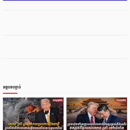
អត្ថបទបន្ទាប់