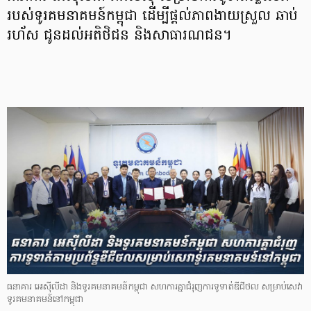
របស់ទូរគមនាគមន៍កម្ពុជា ដើម្បីផ្ដល់ភាពងាយស្រួល ឆាប់
រហ័ស ជូនដល់អតិថិជន និងសាធារណជន។
ធនាគារ អេស៊ីលីដា និងទូរគមនាគមន៍កម្ពុជា សហការគ្នាជំរុញការទូទាត់ឌីជីថល សម្រាប់សេវា
ទូរគមនាគមន៍នៅកម្ពុជា