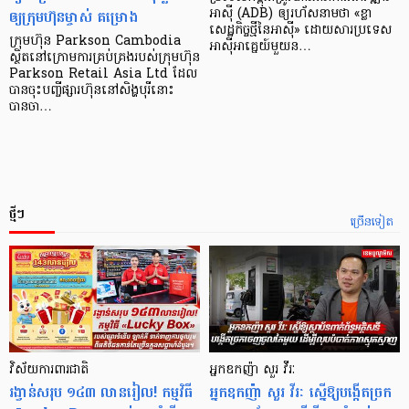
ឲ្យក្រុមហ៊ុនម្ចាស់ គម្រោង
អាស៊ី (ADB) ឲ្យ​រហ័ស​នាមថា «ខ្លា​
សេដ្ឋកិច្ច​ថ្មី​នៃ​អាស៊ី» ដោយសារ​ប្រទេស​
ក្រុមហ៊ុន Parkson Cambodia
អាស៊ី​អាគ្នេយ៍​មួយ​ន…
ស្ថិតនៅក្រោមការគ្រប់គ្រងរបស់ក្រុមហ៊ុន
Parkson Retail Asia Ltd ដែល
បានចុះបញ្ចីផ្សារហ៊ុននៅសិង្ហបុរីនោះ
បានចា…
ថ្មីៗ
ច្រើនទៀត
វិស័យការពារជាតិ
អ្នកឧកញ៉ា សួរ វីរៈ
រង្វាន់សរុប ១៤៣ លានរៀល! កម្មវិធី
អ្នកឧកញ៉ា សួរ វីរៈ ស្នើឱ្យបង្កើតច្រក