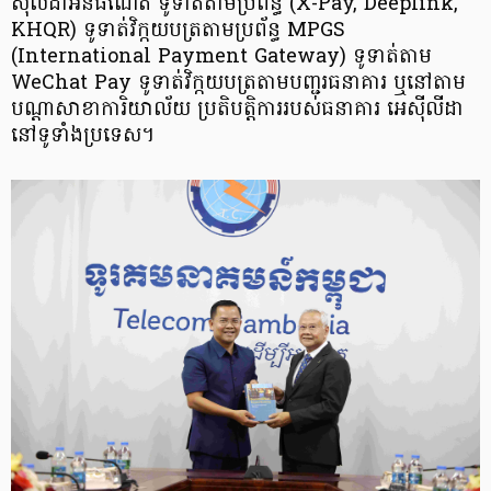
ស៊ីលីដាអ៊ីនធឺណែត ទូទាត់តាមប្រព័ន្ធ (X-Pay, Deeplink,
KHQR) ទូទាត់វិក្កយបត្រតាមប្រព័ន្ធ MPGS
(International Payment Gateway)​ ទូទាត់តាម
WeChat Pay ទូទាត់វិក្កយបត្រតាមបញ្ជរធនាគារ ឬនៅតាម
បណ្តាសាខាការិយាល័យ ប្រតិបត្តិការរបស់ធនាគារ អេស៊ីលីដា
នៅទូទាំងប្រទេស។