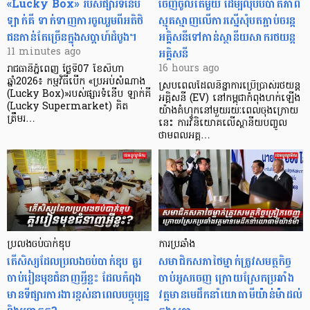
«Lucky Box» របស់ផ្សារទំនើប
ចេញចូលតែមួយ ដើម្បីលុបបំបាត់ភាព
ឡាក់គី ទាក់ទាញការចូលរួមពីអតិថិ
ស្មុគស្មាញលើការស្នើសុំបតភ្ជាប់ចរន្ត
ជនកាន់តែច្រើនក្នុងសប្តាហ៍ដំបូង។
អគ្គិសនីទៅកាន់ស្ថានីយសាករថយន្ត
អគ្គិសនី
11 minutes ago
16 hours ago
រាជធានីភ្នំពេញ ថ្ងៃទី07 ខែសីហា
ឆ្នាំ2026៖ កម្មវិធីបេីក «ប្រអប់សំណាង
ស្របពេលដែលនិន្នាការប្រើប្រាស់រថយន្ត
(Lucky Box)»របស់ផ្សារទំនើប ឡាក់គី
អគ្គិសនី (EV) នៅកម្ពុជាកំពុងហក់ឡើង
(Lucky Supermarket) គិត
យ៉ាងគំហុកនៅមួយរយៈពេលចុងក្រោយ
ត្រឹមរ…
នេះ ការវិនិយោគលើស្ថានីយបញ្ចូល
ថាមពលអគ្គ…
ប្រលងចប់បាក់ឌុប
ការប្រឆាំង
តើសិស្សដែលប្រលងចប់បាក់ឌុប គួរ
សមាជិកសភាថៃម្នាក់ត្រូវសមត្ថកិច្ច
ចាប់រៀនមុខជំនាញអ្វីខ្លះ ដែលកំពុង
ចាប់អូសចេញ ក្រោយស្រែកប្រឆាំង
មានទីផ្សារការងារខ្ពស់នាពេលបច្ចុប្បន្ន
វត្តមានមេដឹកនាំយោធាមីយ៉ាន់ម៉ាដល់