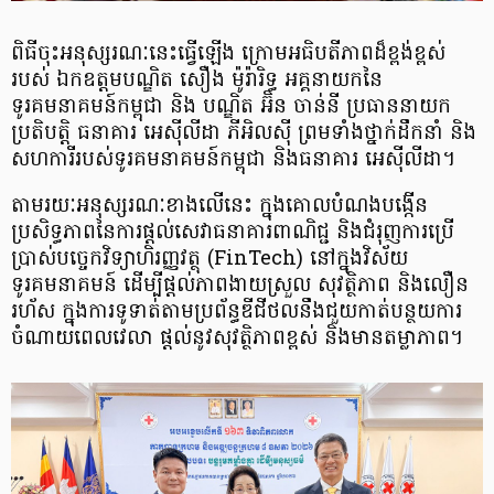
ពិធីចុះអនុស្សរណៈនេះធ្វើឡើង ក្រោមអធិបតីភាពដ៏ខ្ពង់ខ្ពស់
របស់ ឯកឧត្ដមបណ្ឌិត សឿង ម៉ូរ៉ារិទ្ធ អគ្គនាយកនៃ
ទូរគមនាគមន៍កម្ពុជា និង បណ្ឌិត អ៊ិន ចាន់នី ប្រធាននាយក
ប្រតិបត្តិ ធនាគារ អេស៊ីលីដា ភីអិលស៊ី ព្រមទាំងថ្នាក់ដឹកនាំ និង
សហការីរបស់ទូរគមនាគមន៍កម្ពុជា និងធនាគារ អេស៊ីលីដា។
តាមរយៈអនុស្សរណៈខាងលើនេះ ក្នុងគោលបំណងបង្កើន
ប្រសិទ្ធភាពនៃការផ្ដល់សេវាធនាគារពាណិជ្ជ និងជំរុញការប្រើ
ប្រាស់បច្ចេកវិទ្យាហិរញ្ញវត្ថុ (FinTech) នៅក្នុងវិស័យ
ទូរគមនាគមន៍ ដើម្បីផ្តល់ភាពងាយស្រួល សុវត្ថិភាព និងលឿន
រហ័ស ក្នុងការទូទាត់តាមប្រព័ន្ធឌីជីថលនឹងជួយកាត់បន្ថយការ
ចំណាយពេលវេលា ផ្តល់នូវសុវត្ថិភាពខ្ពស់ និងមានតម្លាភាព។