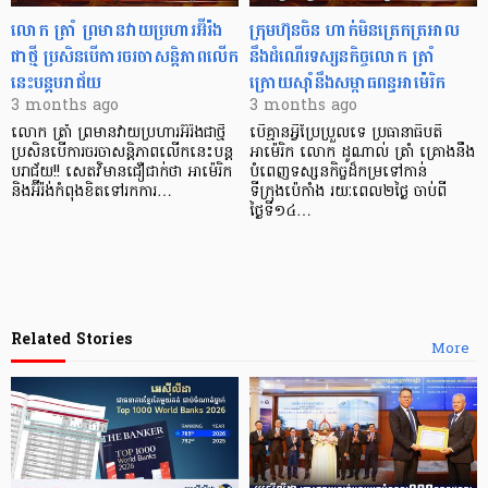
លោក ត្រាំ ព្រមានវាយប្រហារអ៊ីរ៉ង
ក្រុមហ៊ុនចិន ហាក់មិនត្រេកត្រអាល
ជាថ្មី ប្រសិនបើការចរចាសន្តិភាពលើក
នឹងដំណើរទស្សនកិច្ចលោក ត្រាំ
នេះបន្តបរាជ័យ
ក្រោយស៊ាំនឹងសម្ពាធពន្ធអាម៉េរិក
3 months ago
3 months ago
លោក ត្រាំ ព្រមានវាយប្រហារអ៊ីរ៉ងជាថ្មី
បើគ្មានអ្វីប្រែប្រួលទេ ប្រធានាធិបតី
ប្រសិនបើការចរចាសន្តិភាពលើកនេះបន្ត
អាម៉េរិក លោក ដូណាល់ ត្រាំ គ្រោងនឹង
បរាជ័យ!! សេតវិមានជឿជាក់ថា អាម៉េរិក
បំពេញទស្សនកិច្ចដ៏កម្រទៅកាន់
និងអ៊ីរ៉ង់កំពុងខិតទៅរកការ…
ទីក្រុងប៉េកាំង រយៈពេល២ថ្ងៃ ចាប់ពី
ថ្ងៃទី១៤…
Related Stories
More