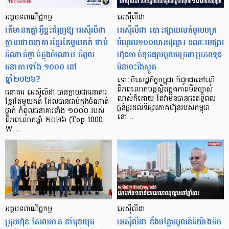
អត្ថបទពាណិជ្ជកម្ម
អេស៊ីលីដា
តើមានកត្តាអ្វីខ្លះជំរុញឱ្យ អេស៊ីលីដា
អេស៊ីលីដា បោះផ្សាយលក់មូលបត្រ
ក្លាយជាធនាគារខ្មែរតែមួយគត់ ជាប់
បំណុល១០០លានដុល្លារ ខណៈមេផ្សារ
ចំណាត់ថ្នាក់ក្នុងចំណោម កំពូល
ហ៊ុនចាត់ទុកផ្សារមូលបត្រជាប្រភពទុន
ធនាគារទាំង ១០០០ នៅ
មិនចេះរីងស្ងួត
ឆ្នាំ២០២៦?
ទោះបីសេដ្ឋកិច្ចកម្ពុជា ក៏ដូចជានៅលើ
ពិភពលោកបន្តស្ថិតក្នុងភាពមិនច្បាស់
ធនាគារ អេស៊ីលីដា បានក្លាយជាធនាគារ
លាស់ក៏ដោយ តែវាមិនបានជះឥទ្ធិពល
ខ្មែរតែមួយគត់ ដែលបានជាប់ក្នុងចំណាត់
ធ្ងន់ធ្ងរដល់ទីផ្សារភាគហ៊ុនរបស់កម្ពុជា
ថ្នាក់ កំពូលធនាគារទាំង ១០០០ របស់
នោ…
ពិភពលោកឆ្នាំ ២០២៦ (Top 1000
W…
អត្ថបទពាណិជ្ជកម្ម
អេស៊ីលីដា
ក្រុមហ៊ុន សែលកាត នាំមុខយុគ
អេស៊ីលីដា នឹងបន្ថែមមូលនិធិយ៉ាងតិច