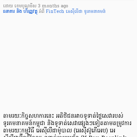
ដោយ
​ ខេមបូណូមីស
3 months ago
ធនាគារ និង ហិរញ្ញវត្ថុ
អំពី
FinTech
អេស៊ីលីដា
ទូរគមនាគមន៍
តាមរយៈកិច្ចសហការនេះ អតិថិជនអាចទូទាត់ថ្លៃសេវារបស់
ទូរគមនាគមន៍កម្ពុជា និងទូទាត់សេវាផ្សេងៗ​ទៀតតាមតម្រូវការ
តាមរយៈកម្មវិធី អេស៊ីលីដាម៉ូបាល (អេស៊ីស៊ូភើអេប) អេ