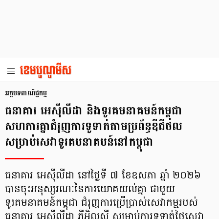
អត្ថបទពាណិជ្ជកម្ម
ធនាគារ អេស៊ីលីដា និងទូរគមនាគមន៍កម្ពុជា
សហការគ្នាជំរុញការទូទាត់តាមប្រព័ន្ធឌីជីថល
សម្រាប់សេវាទូរគមនាគមន៍នៅកម្ពុជា
ធនាគារ អេស៊ីលីដា នៅថ្ងៃទី ៧ ខែឧសភា ឆ្នាំ ២០២៦
បានចុះអនុស្សរណៈនៃការយោគយល់គ្នា ជាមួយ
ទូរគមនាគមន៍កម្ពុជា ជំរុញការប្រើប្រាស់សេវាកម្មរបស់
ធនាគារ អេស៊ីលីដា ភីអិលស៊ី សម្រាប់ការទូទាត់ថ្លៃសេវា