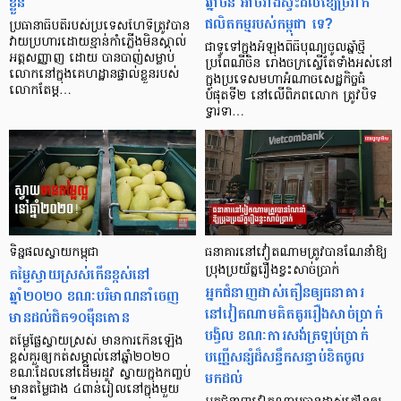
ខ្លួន
ឆ្នាំចិន អាចរាំងស្ទះដល់ខ្សែច្រវាក់
ផលិតកម្មរបស់កម្ពុជា ទេ?
ប្រធានាធិបតីរបស់ប្រទេសហៃទីត្រូវបាន
វាយប្រហារដោយខ្មាន់កាំភ្លើងមិនស្គាល់
ជាទូទៅក្នុងអំឡុងពិធីបុណ្យចូលឆ្នាំថ្មី
អត្តសញ្ញាញ ដោយ បានបាញ់សម្លាប់
ប្រពៃណីចិន រោងចក្រស្ទើតែទាំងអស់នៅ
លោកនៅក្នុងគេហដ្ឋានផ្ទាល់ខ្លួនរបស់
ក្នុងប្រទេសមហាអំណាចសេដ្ឋកិច្ចធំ
លោកតែម្ត…
បំផុតទី២ នៅលើពិភពលោក ត្រូវបិទ
ទ្វារទា…
ទិន្នផលស្វាយកម្ពុជា
ធនាគារនៅវៀតណាមត្រូវបានណែនាំឱ្យ
តម្លៃស្វាយស្រស់កើនខ្ពស់នៅ
ប្រុងប្រយ័ត្នរឿងខ្វះសាច់ប្រាក់
អ្នកជំនាញដាស់តឿនឲ្យធនាគារ
ឆ្នាំ២០២០ ខណៈបរិមាណនាំចេញ
នៅវៀតណាមគិតគូររឿងសាច់ប្រាក់
មានដល់ជិត១០ម៉ឺនតោន
បង្វិល ខណៈការសង់ត្រឡប់ប្រាក់
តម្លៃផ្លែស្វាយស្រស់ មានការកើនឡើង
បញ្ញើសន្សំដ៏សន្ធឹកសន្ធាប់ខិតចូល
ខ្ពស់គួរឲ្យកត់សម្គាល់នៅឆ្នាំ២០២០
ខណៈដែលនៅដើមរដូវ ស្វាយក្នុងកញ្ចប់
មកដល់
មានតម្លៃជាង ៤ពាន់រៀលនៅក្នុងមួយ