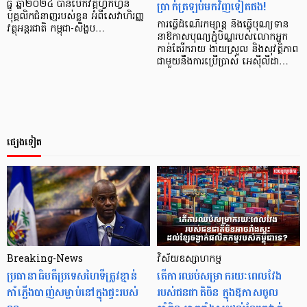
ប្រាក់ត្រឡប់មកវិញទៀតផង!
ធ្នូ ឆ្នាំ២០២៤ បានបើកវគ្គហ្វឹកហ្វឺន
បុគ្គលិកជំនាញរបស់ខ្លួន អំពីសេវាហិរញ្ញ
ការធ្វើដំណើរកម្សាន្ដ និងធ្វើបុណ្យទាន
វត្ថុអន្តរជាតិ កម្ពុជា-សិង្ហប…
នាឱកាសបុណ្យភ្ជុំបិណ្ឌរបស់លោកអ្នក
កាន់តែរីករាយ ងាយស្រួល និងសុវត្ថិភាព
ជាមួយនឹងការប្រើប្រាស់ អេស៊ីលីដា…
ផ្សេងទៀត
Breaking-News
វិស័យឧស្សាហកម្ម
ប្រធានាធិបតីប្រទេសហៃទីត្រូវខ្មាន់
តើការឈប់សម្រាករយៈពេលវែង
កាំភ្លើងបាញ់សម្លាប់នៅក្នុងផ្ទះរបស់
របស់ជនជាតិចិន ក្នុងឱកាសចូល