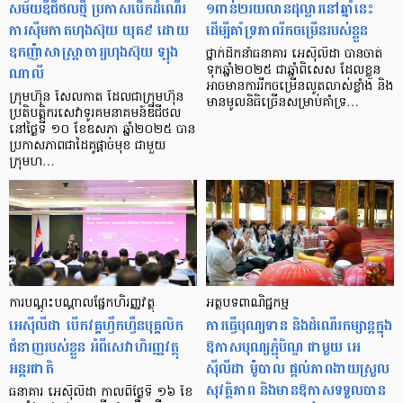
សម័យឌីជីថលថ្មី ប្រកាសបើកដំណើរ
១ពាន់២រយលានដុល្លារនៅឆ្នាំនេះ
ការស៊ីមកាតហុងស៊ុយ យុគ៩ ដោយ
ដើម្បីគាំទ្រភាពរីកចម្រើនរបស់ខ្លួន
ឧកញ៉ាសាស្ត្រាចារ្យហុងស៊ុយ ឡុង
ថ្នាក់ដឹកនាំធនាគារ អេស៊ីលីដា បានចាត់
ណាលី
ទុកឆ្នាំ២០២៥ ជាឆ្នាំពិសេស ដែលខ្លួន
អាចមានការរីកចម្រើនលូតលាស់ខ្លាំង និង
ក្រុមហ៊ុន សែលកាត ដែលជាក្រុមហ៊ុន
មានមូលនិធិច្រើនសម្រាប់គាំទ្រ…
ប្រតិបត្តិករសេវាទូរគមនាគមន៍ឌីជីថល
នៅថ្ងៃទី ១០ ខែឧសភា ឆ្នាំ២០២៥ បាន
ប្រកាសភាពជាដៃគូផ្តាច់មុខ ជាមួយ
ក្រុមហ…
ការបណ្ដុះបណ្ដាលផ្នែកហិរញ្ញវត្ថុ
អត្ថបទពាណិជ្ជកម្ម
អេស៊ីលីដា បើកវគ្គហ្វឹកហ្វឺនបុគ្គលិក
ការធ្វើបុណ្យទាន និងដំណើរកម្សាន្ដក្នុង
ជំនាញរបស់ខ្លួន អំពីសេវាហិរញ្ញវត្ថុ
ឱកាសបុណ្យភ្ជុំបិណ្ឌ ជាមួយ អេ
អន្តរជាតិ
ស៊ីលីដា ម៉ូបាល ផ្ដល់ភាពងាយស្រួល
សុវត្ថិភាព និងមានឱកាសទទួលបាន
ធនាគារ អេស៊ីលីដា កាលពីថ្ងៃទី ១៦ ខែ