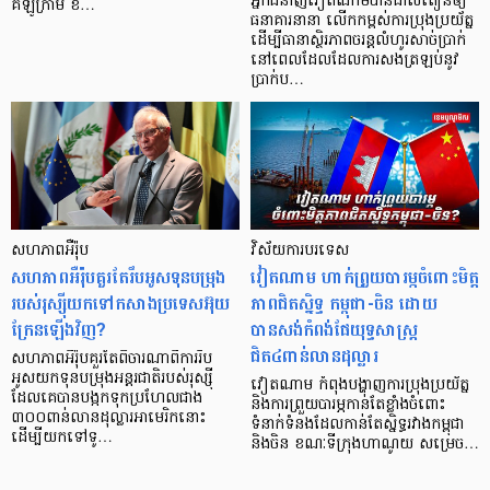
អ្នកជំនាញវៀតណាមបានដាស់តឿនឲ្យ
គីឡូក្រាម ខ…
ធនាគារនានា លើកកម្ពស់ការប្រុងប្រយ័ត្ន
ដើម្បីធានាស្ថិរភាពចរន្តលំហូរសាច់ប្រាក់
នៅពេលដែលដែលការសងត្រឡប់នូវ
ប្រាក់ប…
សហភាពអឺរ៉ុប
វិស័យការបរទេស
សហភាពអឺរ៉ុបគួរតែរឹបអូសទុនបម្រុង
វៀតណាម ហាក់ព្រួយបារម្ភចំពោះមិត្ត
របស់រុស្ស៊ីយកទៅកសាងប្រទេសអ៊ុយ
ភាពជិតស្និទ្ធ កម្ពុជា-ចិន ដោយ
ក្រែនឡើងវិញ?
បានសង់កំពង់ផែយុទ្ធសាស្ត្រ
ជិត៤ពាន់លានដុល្លារ
សហភាពអឺរ៉ុបគួរតែពិចារណាពីការរឹប
អូសយកទុនបម្រុងអន្តរជាតិរបស់រុស្ស៊ី
វៀតណាម កំពុងបង្ហាញការប្រុងប្រយ័ត្ន
ដែលគេបានបង្កកទុកប្រហែលជាង
និងការព្រួយបារម្ភកាន់តែខ្លាំងចំពោះ
៣០០ពាន់លានដុល្លារអាមេរិកនោះ
ទំនាក់ទំនងដែលកាន់តែស្និទ្ធរវាងកម្ពុជា
ដើម្បីយកទៅទូ…
និងចិន ខណៈទីក្រុងហាណូយ សម្រេច…