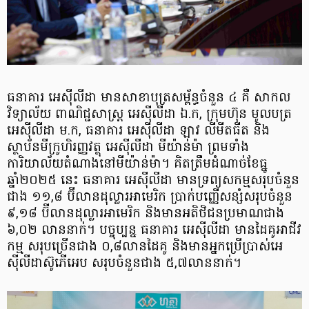
ធនាគារ អេស៊ីលីដា មានសាខាបុត្រសម្ព័ន្ធចំនួន ៤ គឺ សាកល
វិទ្យាល័យ ពាណិជ្ជសាស្ត្រ អេស៊ីលីដា ឯ.ក, ក្រុមហ៊ុន មូលបត្រ
អេស៊ីលីដា ម.ក, ធនាគារ អេស៊ីលីដា ឡាវ លីមីតធីត និង
ស្ថាប័ន​មីក្រូហិរញ្ញវត្ថុ អេស៊ីលីដា មីយ៉ាន់ម៉ា ព្រមទាំង
ការិយាល័យតំណាងនៅមីយ៉ាន់ម៉ា។ គិតត្រឹមដំណាច់ខែធ្នូ
ឆ្នាំ២០២៥ នេះ ធនាគារ អេស៊ីលីដា មានទ្រព្យសកម្មសរុបចំនួន
ជាង ១១,៨ ប៊ីលានដុល្លារអាមេរិក ប្រាក់បញ្ញើសន្សំសរុបចំនួន
៩,១៨​ ប៊ីលានដុល្លារអាមេរិក និងមានអតិថិជនប្រមាណជាង
៦,០២ លាននាក់។ បច្ចុប្បន្ន ធនាគារ អេស៊ីលីដា មានដៃគូអាជីវ
កម្ម សរុបច្រើនជាង ០,៨លានដៃគូ និងមានអ្នកប្រើប្រាស់អេ
ស៊ីលីដាស៊ូភើអេប សរុបចំនួនជាង ៥,៧លាននាក់។