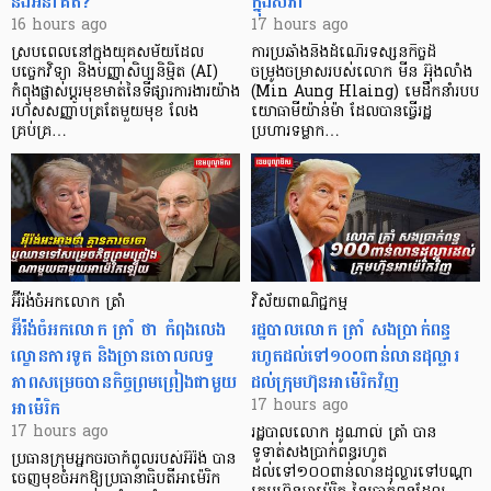
និងអនាគត?
ក្នុងសភា
16 hours ago
17 hours ago
ស្របពេលនៅក្នុងយុគសម័យដែល
ការប្រឆាំងនឹងដំណើរទស្សនកិច្ចដ៏
បច្ចេកវិទ្យា និងបញ្ញាសិប្បនិម្មិត (AI)
ចម្រូងចម្រាសរបស់លោក មីន អ៊ុងលាំង
កំពុងផ្លាស់ប្តូរមុខមាត់នៃទីផ្សារការងារយ៉ាង
(Min Aung Hlaing) មេដឹកនាំរបប
រហ័សសញ្ញាបត្រតែមួយមុខ លែង
យោធាមីយ៉ាន់ម៉ា ដែលបានធ្វើរដ្ឋ
គ្រប់គ្រ…
ប្រហារទម្លាក…
អ៊ីរ៉ង់ចំអកលោក ត្រាំ
វិស័យ​ពាណិជ្ជកម្ម
អ៊ីរ៉ង់ចំអកលោក ត្រាំ ថា កំពុងលេង
រដ្ឋបាលលោក ត្រាំ សងប្រាក់ពន្ធ
ល្ខោនការទូត និងច្រានចោលលទ្ធ
រហូតដល់ទៅ១០០ពាន់លានដុល្លារ
ភាពសម្រេចបានកិច្ចព្រមព្រៀងជាមួយ
ដល់ក្រុមហ៊ុនអាម៉េរិកវិញ
អាម៉េរិក
17 hours ago
17 hours ago
រដ្ឋបាលលោក ដូណាល់ ត្រាំ បាន​
ទូទាត់សងប្រាក់ពន្ធរហូត
ប្រធានក្រុមអ្នកចរចាកំពូលរបស់អ៊ីរ៉ង់ បាន
ដល់ទៅ១០០ពាន់លានដុល្លារទៅបណ្ដា
ចេញមុខចំអកឱ្យប្រធានាធិបតីអាម៉េរិក