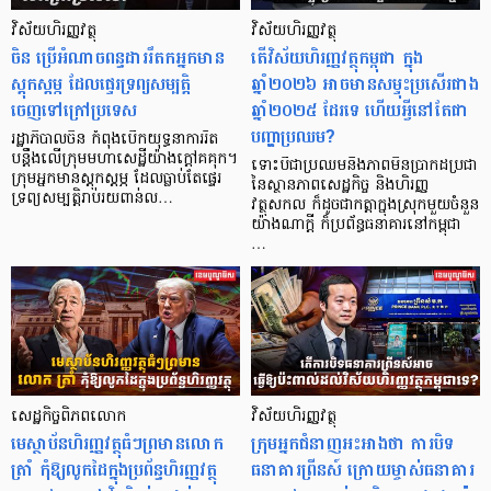
វិស័យហិរញ្ញវត្ថុ
វិស័យហិរញ្ញវត្ថុ
ចិន ប្រើ​អំណាចពន្ធដាររឹតកអ្នកមាន
តើវិស័យហិរញ្ញវត្ថុកម្ពុជា ក្នុង
ស្ដុកស្ដម្ភ ដែលផ្ទេរទ្រព្យសម្បត្តិ
ឆ្នាំ២០២៦ អាចមានសម្ទុះប្រសើរជាង
ចេញទៅក្រៅប្រទេស
ឆ្នាំ២០២៥ ដែរទេ ហើយអ្វីនៅតែជា
បញ្ហាប្រឈម?
រដ្ឋាភិបាលចិន កំពុងបើកយុទ្ធនាការរឹត
បន្តឹងលើក្រុមមហាសេដ្ឋី​យ៉ាង​ក្ដៅគគុក។
ទោះបីជាប្រឈមនឹងភាពមិនប្រាកដប្រជា
​ក្រុមអ្នកមានស្ដុកស្ដម្ភ ដែល​ធ្លាប់​តែផ្ទេរ
នៃស្ថានភាពសេដ្ឋកិច្ច និងហិរញ្ញ
ទ្រព្យសម្បត្តិរាប់រយពាន់ល…
វត្ថុសកល ក៏ដូចជាកត្តាក្នុងស្រុកមួយចំនួន
យ៉ាងណាក្តី ក៏ប្រព័ន្ធធនាគារនៅកម្ពុជា
…
សេដ្ឋកិច្ចពិភពលោក
វិស័យហិរញ្ញវត្ថុ
មេស្ថាប័នហិរញ្ញវត្ថុធំៗព្រមានលោក
ក្រុមអ្នកជំនាញអះអាងថា ការបិទ
ត្រាំ កុំឱ្យលូកដៃក្នុងប្រព័ន្ធហិរញ្ញវត្ថុ
ធនាគារព្រីនស៍ ក្រោយម្ចាស់ធនាគារ