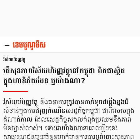
វិស័យហិរញ្ញវត្ថុ
តើសុខភាពវិស័យហិរញ្ញវត្ថុនៅកម្ពុជា ពិតជាស្ថិត
ក្នុងហានិភ័យមែន ឬយ៉ាងណា?
វិស័យហិរញ្ញវត្ថុ និងធនាគារត្រូវបានចាត់ទុកជាឆ្អឹងខ្នងដ៏
សំខាន់ក្នុងការជំរុញកំណើនសេដ្ឋកិច្ចកម្ពុជា ជាពិសេសក្នុង
ដំណាក់កាល ដែលសេដ្ឋកិច្ចសកលកំពុងប្រឈមនឹងភាព
មិនច្បាស់លាស់​។ ទោះជាយ៉ាងណានាពេលថ្មីៗនេះ
សាធារណជនមួយចំនួនហាក់មានការបារម្ភចំពោះសុខភាព