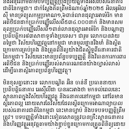
និងអនុលោមតាមបទប្បញ្ញត្តិប្រុងប្រយ័ត្នទាំងអស់របស់ធនាគារ
ជាតិនៃកម្ពុជា។ ជាក់ស្ដែងគិតត្រឹមដំណាច់ឆ្នាំ២០២៥ អិលអូអិល
ស៊ី មានទ្រព្យសកម្មប្រមាណ១,៦ពាន់លានដុល្លារអាម៉េរិក មាន
អតិថិជនដាក់ប្រាក់បញ្ញើលើសពី៥៣៤.០០០នាក់ និងមានសម
តុល្យប្រាក់បញ្ញើលើសពី១ពាន់លានដុល្លារអាម៉េរិក និងបណ្តាញ
ប្រតិបត្តិការ៨៣សាខាទូទាំងប្រទេស។ ជារួម លោកបានវាយ
តម្លៃថា វិស័យហិរញ្ញវត្ថុនៅកម្ពុជា មានមូលដ្ឋានរឹងមាំ និងស្ថិត
ក្រោមការគ្រប់គ្រង និងត្រួតពិនិត្យយ៉ាងជិតស្និទ្ធពីធនាគារជាតិ
នៃកម្ពុជា។ វិស័យនេះមានប្រព័ន្ធបទប្បញ្ញត្តិ និងវិធានការការពារ
អតិថិជន និងប្រាក់បញ្ញើរបស់សាធារណជនយ៉ាងច្បាស់លាស់
ដើម្បីធានាស្ថិរភាពប្រព័ន្ធហិរញ្ញវត្ថុ។
មិនខុសគ្នានោះទេ លោកបណ្ឌិត អ៊ិន ចាន់នី ប្រធាននាយក
ប្រតិបត្តិធនាគារ អេស៊ីលីដា បានអះអាងថា មកទល់ពេលនេះ
ស្ថានភាពក្នុងវិស័យហិរញ្ញវត្ថុ និងធនាគារនៅកម្ពុជា នៅតែមាន
ស្ថិរភាពល្អ ដោយសារតែវិស័យដែលស្ថិតក្រោមអាណាព្យាបាល
របស់ធនាគារជាតិនៃកម្ពុជា នេះមានច្បាប់ និងបទបទបញ្ញត្តិត្រឹម
ត្រូវ។ បទបញ្ញត្តិទាំងនោះទៀតសោតត្រូវបានគ្រឹះស្ថានធនាគារ
និងហិរញ្ញវត្ថុអនុវត្តតាមយ៉ាងខ្ជាប់ខ្ជួនក្រោមការត្រួតពិនិត្យដោយ