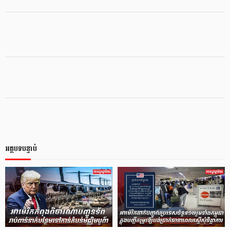
អត្ថបទបន្ទាប់