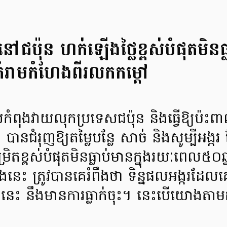
ៅជប៉ុន ហក់ឡើងថ្លៃខ្ពស់បំផុតមិនធ
ំរាមកំហែងពីរលកកម្តៅ
កំពុងវាយលុកប្រទេសជប៉ុន និងធ្វើឱ្យប៉ះព
បានជំរុញឱ្យតម្លៃបន្លែ សាច់ និងសូម្បីអង្ក
ិតខ្ពស់បំផុតមិនធ្លាប់មានក្នុងរយៈពេល៥០ឆ
នេះ ត្រូវបានគេរំពឹងថា ទិន្នផលអង្ករដែល
េះ នឹងមានការធ្លាក់ចុះ។ នេះបើយោងតាម