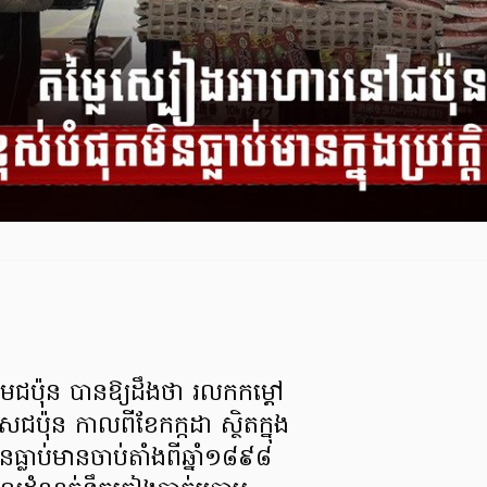
ិយមជប៉ុន បានឱ្យដឹងថា រលកកម្តៅ
ជប៉ុន កាលពីខែកក្កដា ស្ថិតក្នុង
មិនធ្លាប់មានចាប់តាំងពីឆ្នាំ១៨៩៨