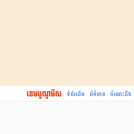
ទំព័រដើម
ព័ត៌មាន
ចំណេះដឹង