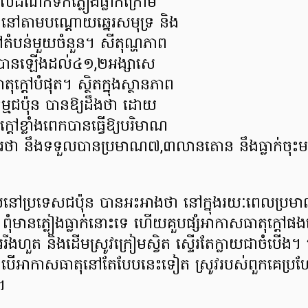
ំណក់ទឹកភ្លៀងធ្លាក់ក្រោម
ៅតាមបណ្តោយឆ្នេរសមុទ្រ និង
ំបន់មួយចំនួន។ សីតុណ្ហភាព
 បានឡើងដល់៤១,២អង្សាសេ
្តៅបំផុត។ ស្ថិតក្នុងស្ថានភាព
ម្មជប៉ុន បានឱ្យដឹងថា ដោយ
តៅខ្លាំងពេកបានធ្វើឱ្យបរិមាណ
ាករថា នឹងទទួលបានប្រមាណ៧,៣លានតោន នឹងធ្លាក់ចុះ
ស្រែនៅប្រទេសជប៉ុន បានអះអាងថា នៅក្នុងរយៈពេលប្រ
ុំមានភ្លៀងធ្លាក់នោះទេ ហើយគួបផ្សំអាកាសធាតុក្តៅផងន
ររីងហួត និងដើមស្រូវក្រៀមស្វិត ស្ទើរតែក្លាយជាចំបើង។ 
នបើអាកាសធាតុនៅតែបែបនេះទៀត ស្រូវរបស់ពួកគេប្រ
។