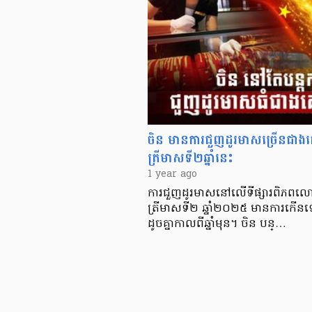
ចិន មានការជួញដូរមាសច្រើនជ
ត្រីមាសទី២ឆ្នាំនេះ
1 year ago
ការជួញដូរមាសនៅលើទីផ្សារពិភ
ត្រីមាសទី២ ឆ្នាំ២០២៥ មានការ
ដូចគ្នាកាលពីឆ្នាំមុន។ ចិន បន្…