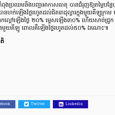
ំពុងប្រឈមនឹងបញ្ហាអាកាសធាតុ បានជំរុញឱ្យតម្លៃបន្លែ
ះបានហក់ឡើងថ្លៃរហូតដល់ជិត៣ដុល្លារក្នុងមួយគីឡូក្រា
ល្ពៅឡើងថ្លៃ ២០% ម្ទេសឡើង៣០% ហើយសាច់ជ្រូក ន
ក្នុងមួយគីឡូ ពោលគឺឡើងថ្លៃរហូតដល់៥០% ឯណោះ៕
តិ
cebook
Twitter
Linkedin