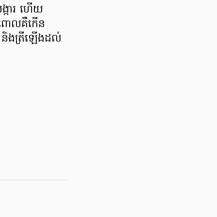
បង្ការ ហើយ
ម ពោលគឺកើន
ិងត្រីឡើងដល់