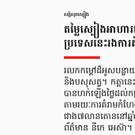
សន្តិសុខស្បៀង
តម្លៃស្បៀងអាហារន
ប្រទេសនេះរងការគ
រលកកម្តៅដ៏អូសបន្លាយ
និងបសុសត្វ។ កត្តានេះ 
បានហក់ឡើងថ្លៃដល់កម្រ
តាមរយៈការគំរាមកំហែង
ជាង៧លានតោននៅឆ្នាំន
ព័ត៌មាន នីកេ អេស៊ា។