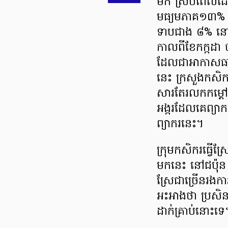
មក ស្របពេលដែលដ
មធ្យមភាគ១៣% ន
ទាបជាង ៨% នៅត
កាលពីខែកក្កដា
ដែលជាអាកាសធាតុក
នេះ ក្រសួងកសិក
សារតែរលកកម្តៅក្
អង្ករដែលគេព្យ
ព្យាករនេះ។
ក្រុមកសិករធ្វើ
មកនេះ នៅជប៉ុន ព
ស្រែជាច្រើនរងកា
អះអាងថា ប្រសិ
ដាក់គ្រាប់នោះទេ