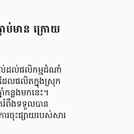
្លាប់មាន ក្រោយ
ាល់ដល់ផលិកម្មដំណាំ
រ ដែលផលិតក្នុងស្រុក
្នាំកន្លងមកនេះ។
គេរំពឹងទទួលបាន
ការចុះផ្សាយរបស់សារ