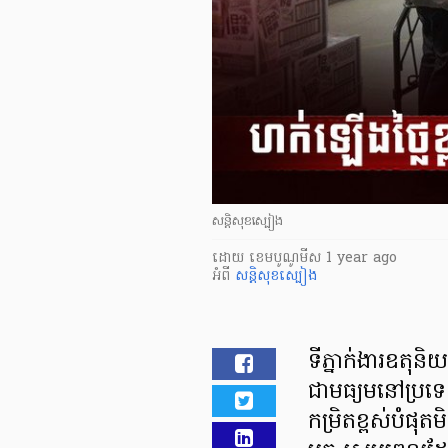
សន្តិសុខស្បៀង
ដោយ
​ ខេមបូណូមីស
1 year ago
អំពី
សន្តិសុខស្បៀង
ទីភ្នាក់ងារឧតុន
ជាមធ្យមនៅប្រទេស
កម្រិតខ្ពស់បំផុត