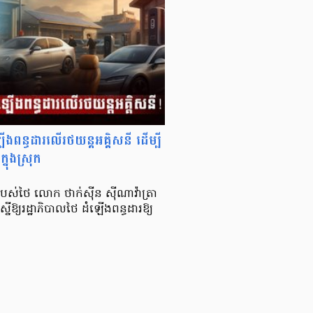
ងពន្ធដារលើរថយន្តអគ្គិសនី ដើម្បី
នុងស្រុក
លរបស់ថៃ លោក ថាក់ស៊ីន ស៊ីណាវ៉ាត្រា
្យរដ្ឋាភិបាលថៃ ដំឡើងពន្ធដារឱ្យ