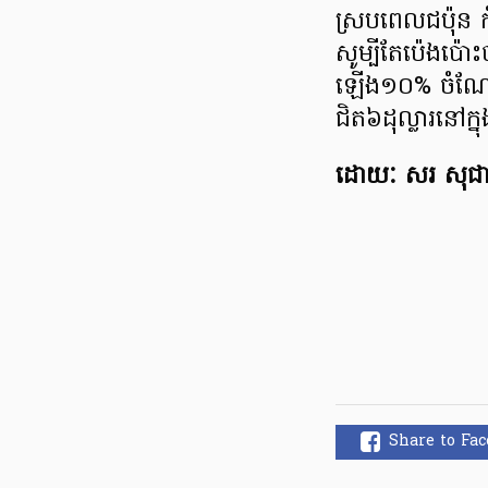
ស្របពេលជប៉ុន ក
សូម្បីតែប៉េងប៉ោ
ឡើង១០% ចំណែក
ជិត៦ដុល្លារនៅ
ដោយៈ សរ សុជា
Share to Fa