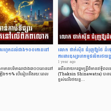
ាងគេរហូតដល់ជាង១០០តោននៅ
លោក ថាក់ស៊ីន ជំរុញឱ្យថៃ ដំឡើ
ការពារឧស្សាហកម្មផលិតរថយន្តក្
1 year ago
ពលោកមានបរិមាណជាង៣០០តោននៅ
អតីតនាយករដ្ឋមន្ត្រីដ៏មានឥទ្ធិព
កើនឡើង១១% បើធៀបនឹងរយៈពេល
(Thaksin Shinawatra) បានស្នើឱ
ខ្ពស់លើរថយន្ត…