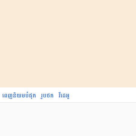
ពេញនិយមបំផុត
រូបថត
វីដេអូ