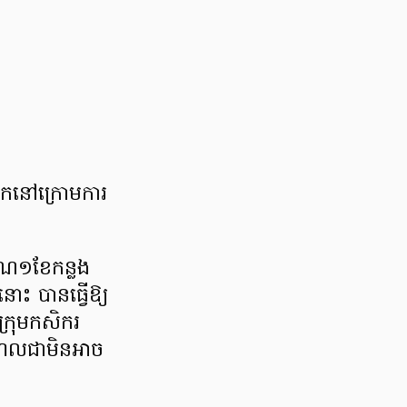
មកនៅក្រោមការ
មាណ១ខែកន្លង
ោះ បានធ្វើឱ្យ
ក្រុមកសិករ
ហែលជាមិនអាច