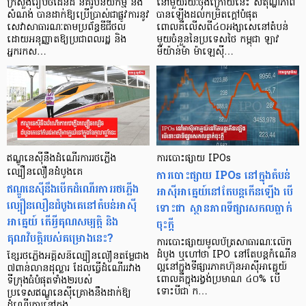
ក្រសួងរៀបចំដែនដី នគរូបនីយកម្ម និង
នៅមួយរយៈចុងក្រោយនេះ សីតុណ្ហភាព
សំណង់ បានដាក់ឱ្យប្រើប្រាស់ជាផ្លូវការនូវ
បានឡើងដល់កម្រិតក្តៅបំផុត
សេវាសាធារណៈតាមប្រព័ន្ធឌីជីថល
ពោលគឺលើសពី៤០អង្សាសេនៅតំបន់
ដោយអនុញ្ញាតឱ្យប្រជាពលរដ្ឋ និង
មួយចំនួននៃប្រទេសថៃ កម្ពុជា ឡាវ
អ្នករកស…
មីយ៉ាន់ម៉ា ម៉ាឡេស៊ី…
ឥណ្ឌូនេស៊ីនឹងដំណើរការរថភ្លើង
ការបោះផ្សាយ IPOs
ល្បឿនលឿនដំបូងគេ
ការបោះផ្សាយ IPOs នៅក្នុងតំបន់
ឥណ្ឌូនេស៊ីនឹងបើកដំណើរការរថភ្លើង
អាស៊ីអាគ្នេយ៍នៅតែបន្តកើនឡើង បើ
ល្បឿនលឿនដំបូងគេនៅតំបន់អាស៊ី
ទោះជា ស្ថានភាពទីផ្សារសកលធ្លាក់
អាគ្នេយ៍ តើអ្វីគុណសម្បត្តិ និង
ចុះក្ដី
គុណវិបត្តិរបស់គម្រោងនេះ?
ការបោះផ្សាយមូលប័ត្រសាធារណៈលើក
ដំបូង ឬហៅថា IPO នៅតែបន្ដកំណើន
ខ្សែរថភ្លើងអគ្គិសនីល្បឿនលឿនតម្លៃជាង
ល្អនៅក្នុងទីផ្សារភាគហ៊ុនអាស៊ីអាគ្នេយ៍
៧ពាន់លានដុល្លារ ដែលធ្វើដំណើររវាង
ពោលគឺក្នុងរង្វង់ប្រមាណ ៤០% បើ
ទីក្រុងធំបំផុតទាំង២របស់
ទោះបីជា ក…
ប្រទេសឥណ្ឌូនេស៊ីគ្រោងនឹងដាក់ឱ្យ
ដំណើរការនៅក្នុង…