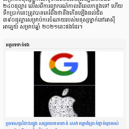
២៤០ដុល្លារ លើសពីការព្យាករណ៍កាលពីពេលកន្លងទៅ ហើយ
ទឹកប្រាក់នេះត្រូវបានគេរំពឹងថានឹងកើនឡើងដល់ជិត
៣៩០ដុល្លារសម្រាប់ការចំណាយរបស់មនុស្សម្នាក់នៅអាស៊ី
អាគ្នេយ៍ សម្រាប់ឆ្នាំ ២០២១នេះផងដែរ។
អត្ថបទទាក់ទង
ប្រទេសកូរ៉េខាងត្បូង សម្រេចហាមឃាត់ សេវាកម្មបង់ប្រាក់ផ្តាច់មុខរបស់