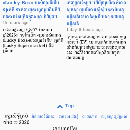
«Lucky Box» របស់ផ្សារទំនើប
ចេញចូលតែមួយ ដើម្បីលុបបំបាត់ភាព
ឡាក់គី ទាក់ទាញការចូលរួមពីអតិថិ
ស្មុគស្មាញលើការស្នើសុំបតភ្ជាប់ចរន្ត
ជនកាន់តែច្រើនក្នុងសប្តាហ៍ដំបូង។
អគ្គិសនីទៅកាន់ស្ថានីយសាករថយន្ត
អគ្គិសនី
16 hours ago
1 day, 8 hours ago
រាជធានីភ្នំពេញ ថ្ងៃទី07 ខែសីហា
ឆ្នាំ2026៖ កម្មវិធីបើក «ប្រអប់សំណាង
ស្របពេលដែលនិន្នាការប្រើប្រាស់រថយន្ត
(Lucky Box)»របស់ផ្សារទំនើប ឡាក់គី
អគ្គិសនី (EV) នៅកម្ពុជាកំពុងហក់ឡើង
(Lucky Supermarket) គិត
យ៉ាងគំហុកនៅមួយរយៈពេលចុងក្រោយ
ត្រឹមរយ…
នេះ ការវិនិយោគលើស្ថានីយបញ្ចូល
ថាមពលអគ្គ…
Top
រក្សាសិទ្ធិគ្រប់
អំពីគេហទំព័រនេះ
ទាក់ទងយើងខ្ញំ
ឯកជនភាព
លក្ខខណ្ឌ​ប្រើ​ប្រាស់
យ៉ាង © 2026
ខេមបូណូមីស