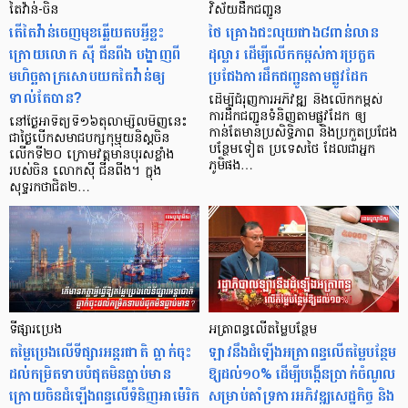
តៃវ៉ាន់-ចិន
វិស័យដឹកជញ្ជូន
តើតៃវ៉ាន់ចេញមុខឆ្លើយតបអ្វីខ្លះ
ថៃ គ្រោងជះលុយជាង៨ពាន់លាន
ក្រោយលោក ស៊ី ជីនពីង បង្ហាញពី
ដុល្លារ ដើម្បីលើកកម្ពស់ការប្រកួត
មហិច្ឆតាក្រសោបយកតៃវ៉ាន់ឲ្យ
ប្រជែងការដឹកជញ្ជូនតាមផ្លូវដែក
ទាល់តែបាន?
ដើម្បីជំរុញការអភិវឌ្ឍ និងលើកកម្ពស់
ការដឹកជញ្ជូនទំនិញតាមផ្លូវដែក ឲ្យ
នៅថ្ងៃអាទិត្យទី១៦តុលាម្សិលមិញនេះ
កាន់តែមានប្រសិទ្ធិភាព និងប្រកួតប្រជែង
ជាថ្ងៃបើកសមាជបក្សកុម្មុយនិស្ដចិន
បន្ថែមទៀត ប្រទេសថៃ ដែលជាអ្នក
លើកទី២០ ក្រោមវត្តមានបុរសខ្លាំង
ភូមិផង…
របស់ចិន លោកស៊ី ជីនពីង។ ក្នុង
សុទ្ទរកថាជិត២…
ទីផ្សារប្រេង
អត្រាពន្ធលើតម្លៃបន្ថែម
តម្លៃប្រេងលើទីផ្សារអន្តរជាតិ ធ្លាក់ចុះ
ឡាវនឹងដំឡើងអត្រាពន្ធលើតម្លៃបន្ថែម
ដល់កម្រិតទាបបំផុតមិនធ្លាប់មាន
ឱ្យដល់១០% ដើម្បីបង្កើនប្រាក់ចំណូល
ក្រោយចិនដំឡើងពន្ធលើទំនិញអាម៉េរិក
សម្រាប់គាំទ្រការអភិវឌ្ឍសេដ្ឋកិច្ច និង