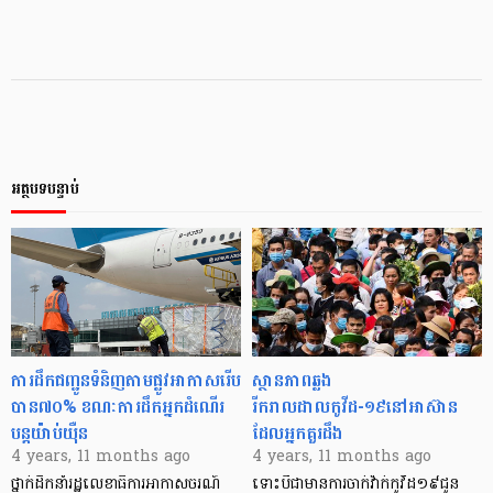
អត្ថបទបន្ទាប់
ការដឹកជញ្ជូនទំនិញតាមផ្លូវអាកាសរើប
ស្ថានភាពឆ្លង
បាន៧០% ខណៈការដឹកអ្នកដំណើរ
រីករាលដាលកូវីដ-១៩នៅអាស៊ាន
បន្តយ៉ាប់យ៉ឺន
ដែលអ្នកគួរដឹង
4 years, 11 months ago
4 years, 11 months ago
ថ្នាក់ដឹកនាំរដ្ឋលេខាធិការអាកាសចរណ៍
ទោះបីជាមានការចាក់វ៉ាក់កូវីដ១៩ជូន