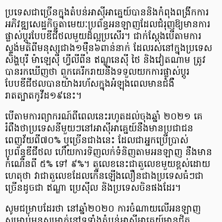
ប្រទេសជាច្រើនក្នុងតំបន់អាស៊ីអាគ្នេយ៍បាននិងកំពុងពង្រីកការ
អភិវឌ្ឍសេដ្ឋកិច្ចតាមេយៈប្រព័ន្ធអនឡាញដែលជំរុញឱ្យមានការ
ផ្លាស់ប្ដូរបែបឌីជីថលមួយដ៏ល្អប្រសើរ។ ជាក់ស្ដែងបើតាមការ
ស្ទង់មតិពីមនុស្សជាង១ម៉ឺន៦ពាន់នាក់ ដែលរស់នៅក្នុងប្រទេស
សិង្ហបុរី ម៉ាឡេស៊ី ហ្វីលីពីន ឥណ្ឌូនេស៊ី ថៃ និងវៀតណាម ត្រូវ
បានរកឃើញថា ពួកគេរីករាយនឹងទទួលយកការផ្លាស់ប្ដូរ
បែបឌីជីថលបានយ៉ាងរហ័សក្នុងអំឡុងពេលមានជំងឺ
រាតត្បាតកូវីដ១៩នេះ។
បើតាមការព្យាករណ៍ពីពេលនេះរហូតដល់ចុងឆ្នាំ ២០២១ គេ
រំពឹងថាប្រទេសនីមួយៗនៅអាស៊ីអាគ្នេយ៍នឹងមានប្រជាជន
ពេញវ័យពី៧០% ឬច្រើនជាងនេះ ដែលជាអ្នកប្រើប្រាស់
ប្រព័ន្ធឌីជីថល ហើយការទិញលក់ទំនិញតាមអនឡាញ នឹងមាន
កំណើនពី ៥% ទៅ ៩%។ តួលេខនេះជាតួលេខមួយខ្ពស់ដោយ
ហេតុថា វាជាតួលេខដែលកើនឡើងលឿនជាងប្រទេសធំៗជា
ច្រើនដូចជា ឥណ្ឌា ប្រេស៊ីល និងប្រទេសចិនផងដែរ។
សូមជម្រាបដែរថា នៅឆ្នាំ២០២០ ការចំណាយលើអនឡាញ
សម្រាប់មនុស្សម្នាក់នៅទូទាំងតំបន់អាស៊ីអាគ្នេយ៍មានជិត