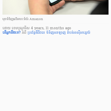
មុខទំនិញលើគេហៈទំព័រ Amazon
ដោយ
​ ខេមបូណូមីស
4 years, 11 months ago
តើ​អ្នក​ដឹងទេ?
អំពី
ប្រព័ន្ធឌីជីថល
ទំនិញអនឡាញ
តំបន់អាស៊ីអាគ្នេយ៍