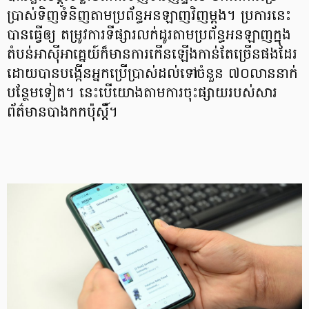
ប្រាស់ទិញទំនិញតាមប្រព័ន្ធអនឡាញវិញម្តង។ ប្រការនេះ
បានធ្វើឲ្យ តម្រូវការទីផ្សារលក់ដូរតាមប្រព័ន្ធអនឡាញក្នុង
តំបន់អាស៊ីអាគ្នេយ៍ក៏មានការកើនឡើងកាន់តែច្រើនផងដែរ
ដោយបានបង្កើនអ្នកប្រើប្រាស់ដល់ទៅចំនួន ៧០លាននាក់
បន្ថែមទៀត។ នេះបើយោងតាមការចុះផ្សាយរបស់សារ
ព័ត៌មានបាងកកប៉ុស្ដិ៍។