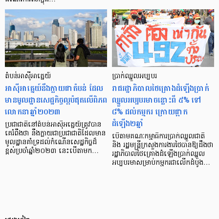
តំបន់អាស៊ីអាគ្នេយ៍
ប្រាក់ឈ្នួលអប្បបរ
អាស៊ីអាគ្នេយ៍នឹងក្លាយជាតំបន់ ដែល
រាជរដ្ឋាភិបាលថៃគ្រោងដំឡើងប្រាក់
មានមូលដ្ឋានសេដ្ឋកិច្ចល្អបំផុតលើពិភព
ឈ្នួលអប្បបរមាចន្លោះពី ៥% ទៅ
លោកនាឆ្នាំ២០២៣
៨% ដល់កម្មករ ក្រោយផ្អាក
ដំឡើង២ឆ្នាំ
ប្រជាជាតិនៅតំបន់អាស៊ីអគ្នេយ៍ត្រូវបាន
គេរំពឹងថា នឹងក្លាយជាប្រជាជាតិដែលមាន
បើតាមគណៈកម្មាធិការប្រាក់ឈ្នួលជាតិ
មូលដ្ឋានគាំទ្រដល់កំណើនសេដ្ឋកិច្ចដ៏
និង រដ្ឋមន្ត្រីក្រសួងការងារថៃបានឱ្យដឹងថា
ខ្ពស់ប្រចាំឆ្នាំ២០២៣ នេះបើតាមក…
រដ្ឋាភិបាលថៃគ្រោងដំឡើងប្រាក់ឈ្នួល
អប្បបរមាសម្រាប់កម្មករជាលើកដំបូង…