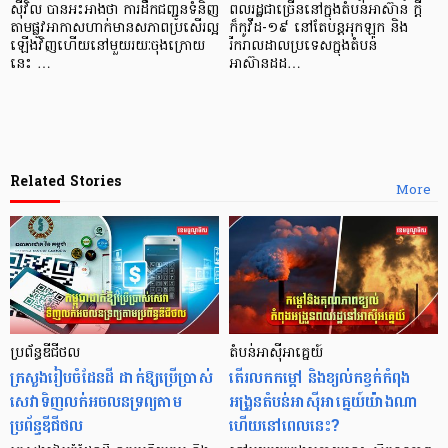
ស៊ីវិល បានអះអាងថា ការដឹកជញ្ជូនទំនិញ
ពលរដ្ឋជាច្រើននៅក្នុងតំបន់អាស៊ាន ក្ដី
តាមផ្លូវអាកាសហាក់មានសភាពប្រសើរល្អ
ក៏កូវីដ-១៩ នៅតែបន្តអុកឡុក និង
ឡើងវិញហើយនៅមួយរយៈចុងក្រោយ
រីករាលដាលប្រទេសក្នុងតំបន់
នេះ …
អាស៊ានដដ…
Related Stories
More
ប្រព័ន្ធឌីជីថល
តំបន់អាស៊ីអាគ្នេយ៍
ក្រសួងរៀបចំដែនដី ដាក់ឱ្យប្រើប្រាស់
តើរលកកម្ដៅ និងខ្យល់កខ្វក់កំពុង
សេវាទិញលក់អចលនទ្រព្យតាម
អង្រួនតំបន់អាស៊ីអាគ្នេយ៍យ៉ាងណា
ប្រព័ន្ធឌីជីថល
ហើយនៅពេលនេះ?