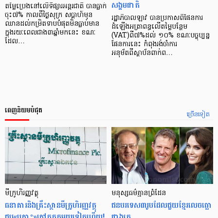
សង្គមជាតិ
តម្លៃប្រេងនៅលើទីផ្សារអន្តរជាតិ បានធ្លាក់
ចុះ៧% កាលពីថ្ងៃសុក្រ សប្ដាហ៍មុន
រដ្ឋាភិបាលឡាវ បានប្រកាសពីផែនការ
ឈានដល់កម្រិតទាបបំផុតមិនធ្លាប់មាន
ដំឡើងអត្រាពន្ធលើតម្លៃបន្ថែម
ក្នុងរយៈពេលជាង៣ឆ្នាំមកនេះ ខណៈ
(VAT)ពី៧%ដល់ ១០% ខណៈបច្ចុប្បន្ន
ដែល…
ផែនការនេះ កំពុងរង់ចាំការ
អនុម័តពីស្ថាប័នពាក់ព…
ពេញនិយមបំផុត
ច្រើនទៀត
មីក្រូ​ហិរញ្ញវត្ថុ
មនុស្ស​ធម៌​គ្មាន​ព្រំដែន
ធនាគារ​និង​គ្រឹះស្ថាន​មីក្រូ​ហិរញ្ញវត្ថុ​
ជន​បរទេស​៣​រូប​ដែល​ជួយ​ខ្មែរ​លេច​ធ្លោ​
ជួប«គ្រោះ»ក្តៅ​គគុក​មួយ​ទៀត​ហើយ!
ជាង​គេ