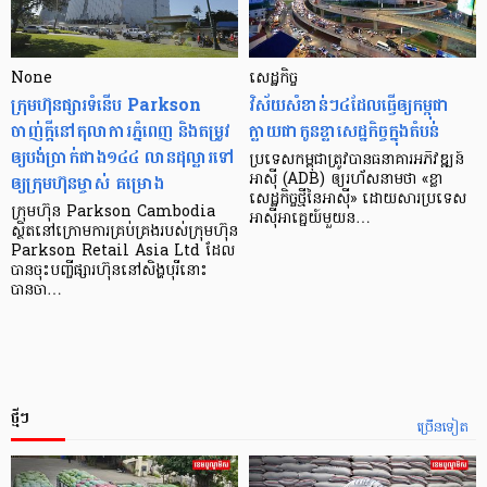
None
សេដ្ឋកិច្ច​
ក្រុមហ៊ុនផ្សារទំនើប Parkson
វិស័យ​សំខាន់ៗ​៤​ដែល​ធ្វើ​ឲ្យ​កម្ពុជា​
ចាញ់ក្ដីនៅតុលាការភ្នំពេញ និងតម្រូវ
ក្លាយ​ជា​កូន​ខ្លា​សេដ្ឋកិច្ច​ក្នុង​តំបន់
ឲ្យបង់ប្រាក់ជាង១៤៤ លានដុល្លារទៅ
ប្រទេស​កម្ពុជា​ត្រូវ​បាន​ធនាគារ​អភិវឌ្ឍន៍​
ឲ្យក្រុមហ៊ុនម្ចាស់ គម្រោង
អាស៊ី (ADB) ឲ្យ​រហ័ស​នាមថា «ខ្លា​
សេដ្ឋកិច្ច​ថ្មី​នៃ​អាស៊ី» ដោយសារ​ប្រទេស​
ក្រុមហ៊ុន Parkson Cambodia
អាស៊ី​អាគ្នេយ៍​មួយ​ន…
ស្ថិតនៅក្រោមការគ្រប់គ្រងរបស់ក្រុមហ៊ុន
Parkson Retail Asia Ltd ដែល
បានចុះបញ្ចីផ្សារហ៊ុននៅសិង្ហបុរីនោះ
បានចា…
ថ្មីៗ
ច្រើនទៀត