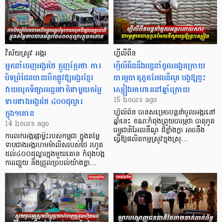
វិស័យស្រូវ អង្ករ
ហ្វីលីពីន
អ្នកនាំចេញអង្ករថៃ ត្អូញត្អែរថា ការ
ហ្វីលីពីននឹងបន្តនាំចូលអង្ករក្រោយ
បិទព្រំដែនបានបើកផ្លូវឱ្យអង្ករខ្មែរ
បារម្ភបាតុភូតអែលនីណូ បង្កឱ្យខ្វះ
វាយលុកទីផ្សារអន្តរជាតិជាមួយតម្លៃ
ស្បៀងអាហារនៅឆ្នាំក្រោយ
ទាបជាងអង្ករថៃ ៤០០ដុល្លារ
15 hours ago
ក្នុង១តោន
ហ្វីលីពីន បាន​សម្រេចបន្តនាំចូលអង្ករនៅ
ឆ្នាំនេះ ខណៈកំពុងព្រួយបារម្ភថា បាតុភូត
14 hours ago
ធម្មជាតិអែលនីណូ ដ៏ខ្លាំងក្លា​ អាចនឹង
ការលក់អង្ករផ្កាម្លិះរបស់កម្ពុជា ក្នុងតម្លៃ
ធ្វើឱ្យផលិតកម្មស្រូវក្នុងស្រុ…
ទាបជាងអង្ករហមម៉ាលិសរបស់ថៃ រហូត
ដល់៤០០ដុល្លារក្នុងមួយតោន កំពុងបង្ក
ការរញ្ជួយ និងជ្រួលច្របល់យ៉ាងខ្លា…