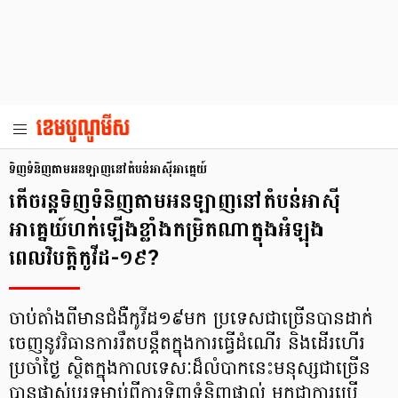
ទិញទំនិញតាមអនឡាញនៅតំបន់អាស៊ីអាគ្នេយ៍
តើចរន្ដទិញទំនិញតាមអនឡាញនៅតំបន់អាស៊ី
អាគ្នេយ៍ហក់ឡើងខ្លាំងកម្រិតណាក្នុងអំឡុង
ពេលវិបត្តិកូវីដ-១៩?
ចាប់តាំងពីមានជំងឺកូវីដ១៩មក ប្រទេសជាច្រើនបានដាក់
ចេញនូវវិធានការរឹតបន្តឹតក្នុងការធ្វើដំណើរ និងដើរហើរ
ប្រចាំថ្ងៃ ស្ថិតក្នុងកាលទេសៈដ៏លំបាកនេះមនុស្សជាច្រើន
បានផ្លាស់ប្ដូរទម្លាប់ពីការទិញទំនិញផ្ទាល់ មកជាការប្រើ