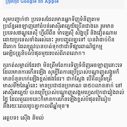
ក្រុមហ៊ុន Google និង Apple
សូមបញ្ជាក់ថា ប្រទេសដែលមានអ្នកទិញទំនិញតាម
ប្រព័ន្ធអនឡាញនៅតំបន់អាស៊ីអាគ្នេយ៏ច្រើនជាងគេ រួមមាន
ប្រទេសឥណ្ឌូនេស៊ី ហ្វីលីពីន ម៉ាឡេស៊ី សិង្ហបុរី និងវៀតណាម
ដោយប្រទេសទាំងអស់នេះ រួមបញ្ជូលគ្នាទៅ បានវ៉ាដាច់ចិន
ដីគោក ដែលត្រូវបានចាត់ទុកថាជាទីផ្សារពាណិជ្ជកម្ម
អេឡិចត្រូនិចធំបំផុតមួយរបស់ពិភពលោក។
គួរកត់សម្គាល់ដែរថា មិនត្រឹមតែការទិញទំនិញអនឡាញនោះទេ
ដែលមានការកើនឡើង សូម្បីតែការប្រើប្រាស់បណ្តាញសង្គមក៏
មានចំនួនហក់ឡើងខ្ពស់ផងដែរ។ ជាក់ស្តែង បើគិតត្រឹមត្រី
មាសទី២នៃឆ្នាំនេះ មានប្រជាជនប្រមាណ ៣៥០លាននាក់ នៅ
អាស៊ីអាគ្នេយ៍ បានប្រើប្រាស់បណ្តាញសង្គមហ្វេសប៊ុកជារៀងរាល់
ថ្ងៃ ដែលតួលេខនេះក៏មានការកើនឡើងខ្ពស់បំផុតបើធៀប
នឹងរយៈពេលដូចគ្នាកាលពីឆ្នាំមុន៕
អត្ថបទ៖ ស៊ើង​ និមល់