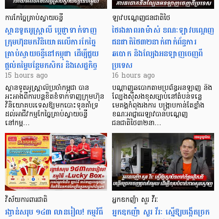
ការកែច្នៃគ្រាប់ស្វាយចន្ទី
ឡាវបណ្តេញជនជាតិថៃ
ស្ថានទូតអូស្ត្រាលី ប្តេជ្ញាទាក់ទាញ
ថៃរងភាពអាម៉ាស់ ខណៈឡាវបណ្តេញ
ក្រុមហ៊ុនមក​វិនិយោគលើការកែច្នៃ
ជនជាតិថៃ៣២នាក់ពាក់ព័ន្ធការ
គ្រាប់ស្វាយចន្ទីនៅកម្ពុជា ដើម្បីជួយ
ឆបោក និងល្បែងអនឡាញចេញពី
ផ្តល់តម្លៃបន្ថែមកសិករ និងសេដ្ឋកិច្ច
ប្រទេស
15 hours ago
16 hours ago
ស្ថានទូតអូស្ត្រាលីប្រចាំកម្ពុជា បាន
បណ្តាញឆបោកតាមប្រព័ន្ធអនឡាញ និង
អះអាងពីការបន្តខិតខំទាក់ទាញក្រុមហ៊ុន
ល្បែងស៊ីសងខុសច្បាប់នៅតំបន់ទន្លេ
វិនិយោគបរទេសឱ្យមកបោះទុនគាំទ្រ
មេគង្គកំពុងរងការ បង្ក្រាប​កាន់តែខ្លាំង
ដល់អាជីវកម្មកែច្នៃគ្រាប់ស្វាយចន្ទី
ខណៈអាជ្ញាធរឡាវបានបណ្តេញ
នៅកម្ព…
ជនជាតិថៃ៣២នា…
វិស័យការពារជាតិ
អ្នកឧកញ៉ា សួរ វីរៈ
រង្វាន់សរុប ១៤៣ លានរៀល! កម្មវិធី
អ្នកឧកញ៉ា សួរ វីរៈ ស្នើឱ្យបង្កើតច្រក