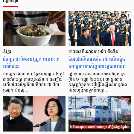
ផ្សេងទៀត
នំ​ខ្មែរ
ភាពតានតឹង​រវាង​អាមេរិក និង​ចិន
នំបញ្ចុក​ជា​នំ«មានវណ្ណៈ តាមឋានៈ
ចិន​សងសឹក​អាមេរិក ដោយ​រឹតត្បិត​
អតិថិជន»
សកម្មភាពរបស់អ្នកការទូត​អាមេរិក
នំ​បញ្ចុក ជា​នំ​មាន​ប្រវត្តិ​ដ៏​អស្ចារ្យ និង​ត្រូវ​
រដ្ឋាភិបាលចិន​បាន​និយាយនៅថ្ងៃសុក្រ
បាន​ចាំ​តៗ​គ្នា តាម​ព្រេង​និទាន ធនញ្ជ័យ
(ទី១១ កញ្ញា ២០២០) ថា ខ្លួន​បាន​
ហើយ​ដែល​ខ្មែរ​និយម​និយាយ​ថា ជ័យ
អនុវត្ត​វិធានការដើម្បី​រឹតត្បិត​សកម្មភាព​
ប្រាជ្ញ។ នំ​បញ្…
របស់​មន្ត្រី​ការទូត​និង​បុគ្គ…