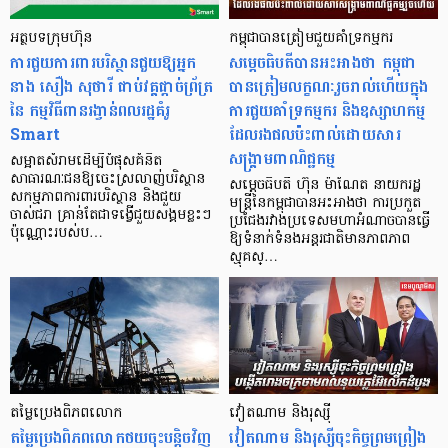
អត្ថបទក្រុមហ៊ុន
កម្ពុជាបានត្រៀមជួយគាំទ្រកម្មករ
ការជួយការពារបរិស្ថានជួយឱ្យអ្នក
សម្តេចធិបតីបានអះអាងថា កម្ពុជា
នាង សឿង សុថារី ជាប់វគ្គផ្តាច់ព្រ័ត្រ
បានត្រៀមលក្ខណៈរួចរាល់ហើយក្នុង
នៃ កម្មវិធីពានរង្វាន់ពលរដ្ឋគំរូ
ការជួយគាំទ្រកម្មករ និងឧស្សាហកម្ម
Smart
ដែលរងផលប៉ះពាល់ដោយសារ
សង្គ្រាមពាណិជ្ជកម្ម
សម្អាតសំរាមដើម្បីបំផុសគំនិត
សាធារណៈជនឱ្យចេះស្រលាញ់បរិស្ថាន
សម្តេចធិបតី ហ៊ុន ម៉ាណែត នាយករដ្ឋ
សកម្មភាពការពារបរិស្ថាន និងជួយ
មន្ត្រីនៃកម្ពុជាបានអះអាងថា ការប្រកួត
ចាស់ជរា គ្រាន់តែជាទង្វើជួយសង្គមខ្លះៗ
ប្រជែងរវាងប្រទេសមហាអំណាចបានធ្វើ
ប៉ុណ្ណោះរបស់ប…
ឱ្យទំនាក់ទំនងអន្តរជាតិមានភាពភាព
ស្មុគស្…
តម្លៃប្រេងពិភពលោក
វៀតណាម និងរុស្ស៊ី
តម្លៃប្រេងពិភពលោកថយចុះបន្ដិចវិញ
វៀតណាម និងរុស្ស៊ីចុះកិច្ចព្រមព្រៀង