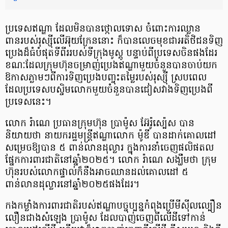
ប្រទេសឥណ្ឌា ដែលមិនបានថ្កោលទោស ចំពោះការឈ្លាន
ពានរបស់រុស្ស៊ីលើអ៊ុយក្រែននោះ ក៏បានលេចមុខជាអតិថិជនទិញ
ប្រេងដ៏ធំបំផុតទីពីររបស់ទីក្រុងមូស្គូ បន្ទាប់ពីប្រទេសចិនផងដែរ
ខណៈដែលក្រុមហ៊ុនចម្រាញ់ប្រេងឥណ្ឌាមួយចំនួនបានចាប់យក
ឱកាសភ្លាមៗពីការទិញប្រេងបញ្ចុះតម្លៃរបស់រុស្ស៊ី ស្របពេល
ដែលប្រទេសបស្ចិមលោកមួយចំនួនបានជៀសវាងទិញប្រេងពី
ប្រទេសនេះ។
លោក រ៉ាណេ ប្រធានក្រុមហ៊ុន ប្រាម៉ូស អ៊ែរ៉ូស្ប៉េស បាន
និយាយថា នាយករដ្ឋមន្ត្រីឥណ្ឌាលោក ម៉ូឌី បានដាក់គោលដៅ
សម្រេចឱ្យបាន ៥ ពាន់លានដុល្លារ ក្នុងការនាំចេញផលិផតល
ផ្នែកការពារជាតិនៅឆ្នាំ២០២៥។ លោក រ៉ាណេ សង្ឃឹមថា ក្រុម
ហ៊ុនរបស់លោកផ្ទាល់ក៏នឹងអាចឈានដល់គោលដៅ ៥
ពាន់លានដុល្លារនៅឆ្នាំ២០២៥ផងដែរ។
កងកម្លាំងការពារជាតិរបស់ឥណ្ឌាបច្ចុប្បន្នកំពុងប្រើមីស៊ីលល្បឿន
លឿនជាងសំឡេង ប្រាម៉ូស ដែលបាញ់ចេញពីលើដីទៅកាន់