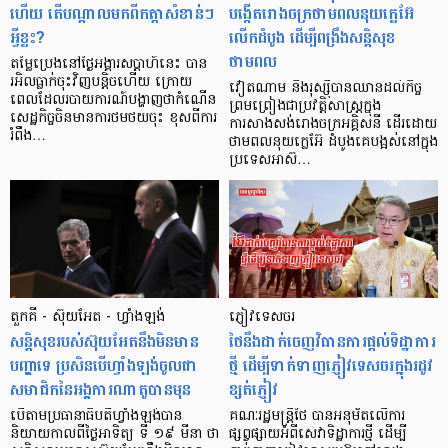
ហើយ តើបណ្ដាលមកពីកត្តាសំខាន់ៗ
បង្កើតរោងចក្រថាមពលនុយក្លេអ៊ែ
អ្វីខ្លះ?
លើកដំបូង ដើម្បីពង្រឹងសន្តិសុខ
ថាមពល
តម្លៃប្រេងនៅថ្ងៃអង្គារសប្ដាហ៍នេះ បាន
រអិលធ្លាក់ចុះវិញបន្ដិចហើយ ក្រោយ
វៀតណាម និងរុស្ស៊ីបានឈានដល់កិច្ច
ពេលដែលរបាយការណ៍បង្ហាញថាកំណើន
ព្រមព្រៀងជាប្រវត្តិសាស្ត្រក្នុង
សេដ្ឋកិច្ចចិនមានការថមថយចុះ ខុសពីការ
ការសាងសង់រោងចក្រអគ្គិសនី ដើរដោយ
រំពឹង…
ថាមពលនុយក្លេអ៊ែ ដំបូងគេបង្អស់នៅក្នុង
ប្រទេសអាស៊…
តួកគី - ស៊ុយអែត - ហ្វាំងឡង់
ភ្ញៀវទេសចរ
សន្តិសុខរបស់ស៊ុយអែតនឹងមិនមាន
ថៃនឹងដាក់ចេញវិធានការផ្ដល់ទិដ្ឋាការ
បញ្ហាទេ ប្រសិនបើហ្វាំងឡង់ចូលជា
ថ្មី ដើម្បីទាក់ទាញភ្ញៀវទេសចរក្នុងរដូវ
សមាជិកនៃអង្គការណាតូបានមុន
ខ្សត់ភ្ញៀវ
បើតាមប្រធានាធិបតីហ្វាំងឡង់បាន
គណៈរដ្ឋមន្ត្រីថៃ បានអនុម័តលើការ
និយាយកាលពីថ្ងៃអាទិត្យ ទី ១៩ មីនា ថា
ផ្សព្វផ្សាយអំពីសេវាទិដ្ឋាការថ្មី ដើម្បី