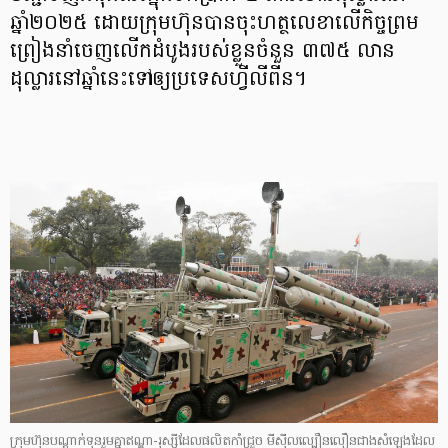
ឆ្នាំ២០២៥ ដោយក្រុមហ៊ុនបានចុះហត្ថលេខាលើកិច្ចព្រម
ព្រៀងនាំចេញលើកដំបូងរបស់ខ្លួនចំនួន ៣៧៥ លាន
ដុល្លារនៅឆ្នាំនេះទៅឲ្យប្រទេសហ្វីលីពីន។
ក្រុមហ៊ុនបណ្តាក់ទុនរួមគ្នាឥណ្ឌា-រុស្ស៊ីដែលផលិតកាំជ្រួច មីស៊ីលល្បឿនលឿនជាងសំឡេងដែល