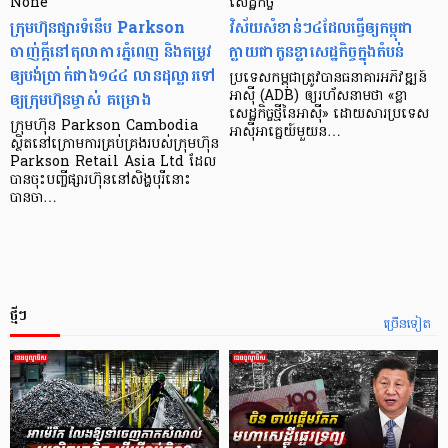
None
សេដ្ឋកិច្ច​
ក្រុមហ៊ុនផ្សារទំនើប Parkson
វិស័យ​សំខាន់ៗ​៤​ដែល​ធ្វើ​ឲ្យ​កម្ពុជា​
ចាញ់ក្ដីនៅតុលាការភ្នំពេញ និងតម្រូវ
ក្លាយ​ជា​កូន​ខ្លា​សេដ្ឋកិច្ច​ក្នុង​តំបន់
ឲ្យបង់ប្រាក់ជាង១៤៤ លានដុល្លារទៅ
ប្រទេស​កម្ពុជា​ត្រូវ​បាន​ធនាគារ​អភិវឌ្ឍន៍​
ឲ្យក្រុមហ៊ុនម្ចាស់ គម្រោង
អាស៊ី (ADB) ឲ្យ​រហ័ស​នាមថា «ខ្លា​
សេដ្ឋកិច្ច​ថ្មី​នៃ​អាស៊ី» ដោយសារ​ប្រទេស​
ក្រុមហ៊ុន Parkson Cambodia
អាស៊ី​អាគ្នេយ៍​មួយ​ន…
ស្ថិតនៅក្រោមការគ្រប់គ្រងរបស់ក្រុមហ៊ុន
Parkson Retail Asia Ltd ដែល
បានចុះបញ្ចីផ្សារហ៊ុននៅសិង្ហបុរីនោះ
បានចា…
ថ្មីៗ
ច្រើនទៀត