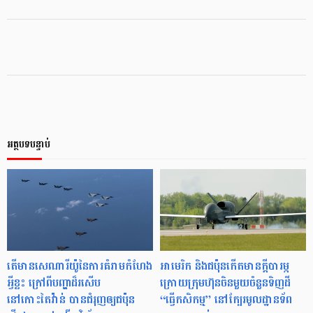
អត្ថបទបន្ទាប់
តើមានសេណារីយ៉ូនៃការគំរាមកំហែង
អាមេរិក និងជប៉ុនកើតមានក្ដីបារម្ភ
អ្វីខ្លះ ក្រៅពីបញ្ហាដ៏រសើប
ក្រោយក្រុមហ៊ុនចិនមួយចំនួនទិញដី
នៅកោះតៃវ៉ាន់ បានជំរុញឲ្យជប៉ុន
“ធ្វើកសិកម្ម” នៅក្បែរមូលដ្ឋានទ័ព