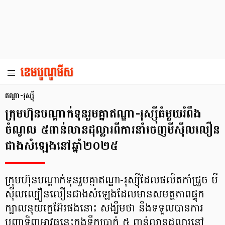
ឥណ្ឌា-រុស្ស៊ី
ក្រុមហ៊ុនបណ្តាក់ទុនរួមគ្នាឥណ្ឌា-រុស្ស៊ីធំមួយរំពឹង
ចំណូល ៥ពាន់លានដុល្លារពីការនាំចេញមីស៊ីលលឿន
ជាងសំឡេងនៅឆ្នាំ២០២៥
ក្រុមហ៊ុនបណ្តាក់ទុនរួមគ្នាឥណ្ឌា-រុស្ស៊ីដែលផលិតកាំជ្រួច មី
ស៊ីលល្បឿនលឿនជាងសំឡេងដែលមានសមត្ថភាពផ្ទុក
ក្បាលនុយក្លេអ៊ែរផងនោះ សង្ឃឹមថា នឹងទទួលបានការ
បញ្ជាទិញអាវុធនេះក្នុងទឹកប្រាក់ ៥ ពាន់លានដុល្លារនៅ