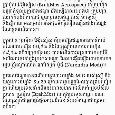
ប្រាម៉ូស អ៊ែរ៉ូស្ប៉េស (BrahMos Aerospace) ជាក្រុមហ៊ុន
បណ្ដាក់ទុនរួមគ្នារវាងឥណ្ឌា និងរុស្ស៊ីបានអះអាងថា ក្រុមហ៊ុន
លោកកំពុងពិភាក្សាជាមួយប្រទេសឥណ្ឌូនេស៊ី ម៉ាឡេស៊ី
និងវៀតណាមសម្រាប់លក់អាវុធមីស៊ីលឿនលឿនជាងសំឡេង
ដែលខ្លួនផលិតបាន។
ក្រុមហ៊ុន ប្រាម៉ូស អ៊ែរ៉ូស្ប៉េស គឺក្រុមហ៊ុនឥណ្ឌាមានកាន់កាប់
ចំណែកភាគហ៊ុន ៥០,៥% និងដៃគូរុស្ស៊ីកាន់កាប់ភាគហ៊ុន
៤៩,៥% ហើយក្រុមហ៊ុននេះ បានផលិតអាវុធស្របតាមកម្មវិធី
ផលិតអាវុធនៅក្នុងប្រទេសឥណ្ឌា ដែលបង្កើតឡើងដោយនាយក
រដ្ឋមន្ត្រីឥណ្ឌាលោក ណារិនដ្រា ម៉ូឌី (Narendra Modi)។
ប្រទេសឥណ្ឌាបានផលិតយន្តហោះចម្បាំង MiG របស់រុស្ស៊ី និង
យន្តហោះចម្បាំង Su-30 ក្រោមអាជ្ញាបណ្ណដែលបានព្រមព្រៀង
គ្នា ហើយប្រទេសទាំងពីរនេះបានសហការផលិតកាំជ្រួចមីស៊ីល
ប្រភេទ ប្រាម៉ូស (BrahMos) នៅក្នុងប្រទេសឥណ្ឌា ខណៈ
ដែលរុស្ស៊ីគឺជាអ្នកផ្គត់ផ្គង់អាវុធដ៏សំខាន់របស់ឥណ្ឌាជាយូរមក
ហើយ។