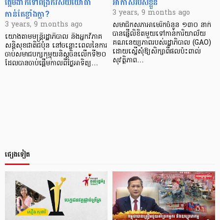
ផ្តើមងាកទៅពង្រីកវិស័យយោធា
អាកាសរបស់ខ្លួន
កាន់តែខ្លាំងក្លា?
3 years, 9 months ago
3 years, 9 months ago
សមាជិកសភាអាមេរិកចំនួន ១៣០ នាក់
បានផ្ញើលិខិតមួយទៅកាន់ការិយាល័យ
យោងតាមមន្ត្រីរដ្ឋាភិបាល និងអ្នកវិភាគ
គណនេយ្យភាពរបស់រដ្ឋាភិបាល (GAO)
សន្តិសុខជាតិជប៉ុន នៅចន្លោះពេលនៃការ
ដោយស្នើសុំឱ្យសិក្សាពីផលប៉ះពាល់
ចាប់សមាជបក្សកុម្មុយនិស្តចិនលើកទី២០
សុវត្ថិភាព…
ដែលបានចាប់ផ្តើមកាលពីថ្ងៃអាទិត្យ…
ផ្សេងទៀត