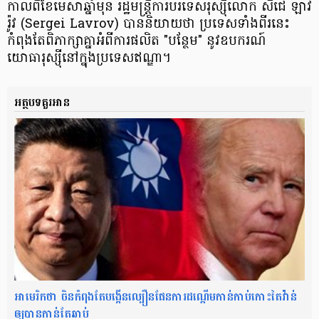
កាលពីខែមេសាឆ្នាំមុន រដ្ឋមន្ត្រីការបរទេសរុស្ស៊ីលោក សឺជេ ឡាវ
រ៉ូវ (Sergei Lavrov) បាននិយាយថា ប្រទេសទាំងពីរនេះ
កំពុងតែពិភាក្សាគ្នាអំពីការផលិត "បន្ថែម" នូវឧបករណ៍
យោធារុស្ស៊ីនៅក្នុងប្រទេសឥណ្ឌា។
អត្ថបទគួរអាន
អាមេរិកថា ចិនកំពុងតែបង្កើនល្បឿនផែនការដណ្ដើមកាន់កាប់កោះតៃវ៉ាន់
ឲ្យបានកាន់តែឆាប់