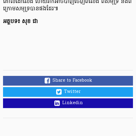
គោលដៅលើដី ហើយវាក៏អាចបាញ់ចេញពីលើដី ពីសមុទ្រ និងពី
ក្រោមសមុទ្របានផងដែរ៕
អត្ថបទ៖ សុខ ជា
Share to Facebook
Twitter
Linkedin