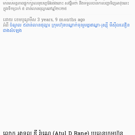
មានសមត្ថភាពផ្ទុកក្បាលនុយក្លេអ៊ែរផងនោះ សង្ឃឹមថា នឹងទទួលបានការបញ្ជាទិញអាវុធនេះ
ក្នុងទឹកប្រាក់ ៥ ពាន់លានដុល្លារនៅឆ្នាំ២០២៥
ដោយ
​ ខេមបូណូមីស
3 years, 9 months ago
អំពី
ចំណូល ៥ពាន់លានដុល្លារ
ក្រុមហ៊ុនបណ្តាក់ទុនរួមគ្នាឥណ្ឌា-រុស្ស៊ី
មីស៊ីលលឿន
ជាងសំឡេង
លោក អាទុល ឌី រ៉ាណេ (Atul D Rane) ប្រធានក្រុមហ៊ុន