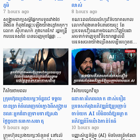
ភូមិ
លាស់
7 hours ago
8 hours ago
សង្គ្រាមពាក្យសម្តីផ្នែកការទូតរវាងថៃ
ខណៈពេលដែលលំហូរវិនិយោគសកល
និងចិន កំពុងតែផ្ទុះឡើងយ៉ាងក្តៅគគុក។
លោកកំពុងមានទំនោរថយចុះ តែ
លោក ស៊ីហាសាក់ ភួងកេតកែវ រដ្ឋមន្ត្រី
ប្រទេសវៀតណាមឯណោះវិញបែរជា
ការបរទេសថៃ បានចេញមុខផ្លែផ្កា …
អាចទាក់ទាញទុនវិនិយោគផ្ទាល់ពី
បរទេសបានយ៉ាងច្រើនសម្បើមរហូតដ…
វិស័យថាមពល
វិស័យបច្ចេកវិទ្យា
ក្រុមហ៊ុនប្រេងយក្សៗចំនួន៨ ទទួល
ធនាគារពិភពលោក ដាស់តឿន
បានប្រាក់ចំណេញកប់ក្តោងពីសង្គ្រាម
ប្រទេសកំពុងអភិវឌ្ឍន៍ឱ្យប្រញាប់
ខណៈអ្នកជំនាញទាមទារឱ្យសង
ចាប់យក AI បើមិនចង់ឱ្យគម្លាត
ថ្លៃខូចខាតអាកាសធាតុ
អភិវឌ្ឍន៍រីកប៉ោងកាន់តែធំ
9 hours ago
10 hours ago
ក្រុមហ៊ុនប្រេងយក្សៗចំនួន៨ នៅលើ
បញ្ញាសិប្បនិម្មិត (AI) មិនមែនត្រឹមតែជា