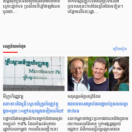
សន្តិសុខប្រទេសស៊ុយអែតនឹងមិនមាន
ទាក់ទាញភ្ញៀវទេសចរឱ្យទៅលេង
គ្រោះថ្នាក់ទេ ប្រសិនបើហ្វាំងឡង់បាន
ប្រទេសនេះកាន់តែច្រើនថែមទៀត។
ចូលជា…
បន្ថែមលើនេះរដ្ឋា…
ពេញនិយមបំផុត
ច្រើនទៀត
មីក្រូ​ហិរញ្ញវត្ថុ
មនុស្ស​ធម៌​គ្មាន​ព្រំដែន
ធនាគារ​និង​គ្រឹះស្ថាន​មីក្រូ​ហិរញ្ញវត្ថុ​
ជន​បរទេស​៣​រូប​ដែល​ជួយ​ខ្មែរ​លេច​ធ្លោ​
ជួប«គ្រោះ»ក្តៅ​គគុក​មួយ​ទៀត​ហើយ!
ជាង​គេ
បន្ទាប់​ពី​រង​សម្ពាធ​​ពី​ការ​ទម្លាក់​ពិដាន​អត្រា​
លោកអ្នក​នាង​ខ្លះ​ប្រាកដ​ជា​បាន​​ដឹង​ឮ​តាម​
ការ​ប្រាក់ ១៨​% ដែល​កំណត់​ដោយ​
រយៈ​ការ​អាន​ព័ត៌មាន ឬ​ការ​ផ្សព្វផ្សាយ​
រដ្ឋាភិបាល​កម្ពុជា កាល​ពី​ពេល​ថ្មីៗ​នេះ
ផ្សេងៗ អំពី​ភាព​ល្បីល្បាញ​របស់​ជន​