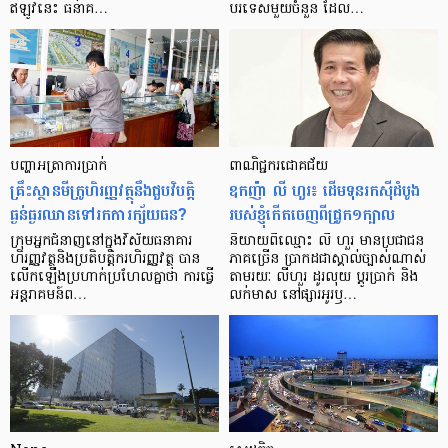
ឥឡូវ​នេះ ធនាគ…
បរទេស​មួយ​ចំនួន ដែល…
បញ្ហា​អត្រា​ការប្រាក់
ពាណិជ្ជករជោគជ័យ
គ្រឹះស្ថាន​មីក្រូ​ហិរញ្ញវត្ថុ​នឹង​ជួប​វិបត្តិ​
ឧកញ៉ា លី ហួរ៖ ដើមទុនរកស៊ីដំបូង
ធ្ងន់ធ្ងរ​ឈាន​ទៅ​រក​ការ​ក្ស័យធន?
របស់ខ្ញុំកើតចេញពីជ្រូក១ក្បាល
ក្រុម​អ្នក​ជំនាញ​នៅ​ក្នុង​វិស័យ​ធនាគារ
និយាយ​ពី​ឈ្មោះ លី ហួរ មាន​ប្រជាជន​
ហិរញ្ញវត្ថុ​និង​ប្រតិបត្តិករ​ហិរញ្ញ​វត្ថុ បាន​​
ភាគ​ច្រើន ប្រាកដ​ជា​ស្គាល់​ច្បាស់​ណាស់
លើក​ឡើង​ប្រហាក់​ប្រហែល​គ្នា​ថា ការ​ធ្វើ​
តាមរយៈ លីហួរ ដូរ​លុយ ប្តូរ​បា្រក់ និង​
អន្តរាគមន៍​ព…
លក់​មាស នៅ​ផ្សារ​អូរ​ឫ…