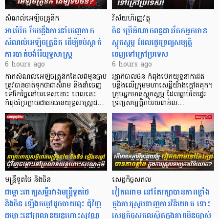
សំណល់អេឡិចត្រូនិក
វិស័យហិរញ្ញវត្ថុ
អាម៉េរិក រឹតបន្តឹងការនាំចេញកាក
ចិន ប្រើ​អំណាចពន្ធដាររឹតកអ្នកមាន
សំណល់អេឡិចត្រូនិក ដើម្បីទប់ស្កាត់
ស្ដុកស្ដម្ភ ដែលផ្ទេរទ្រព្យសម្បត្តិ
ការបាត់បង់រ៉ែយុទ្ធសាស្ត្រ
ចេញទៅក្រៅប្រទេស
6 hours ago
6 hours ago
កាក​សំណល់​អេឡិច​ត្រូនិកដែល​ពីមុនធ្លាប់​
រដ្ឋាភិបាលចិន កំពុងបើកយុទ្ធនាការរឹត
ត្រូវបានចាត់ទុកថាជាសំរាម និងនាំចេញ
បន្តឹងលើក្រុមមហាសេដ្ឋី​យ៉ាង​ក្ដៅគគុក។
ទៅកែច្នៃនៅបរទេស​នោះ ពេលនេះ
​ក្រុមអ្នកមានស្ដុកស្ដម្ភ ដែល​ធ្លាប់​តែផ្ទេរ
កំពុងប្រែក្លាយជាធនធានយុទ្ធសាស្ត្រដ…
ទ្រព្យសម្បត្តិរាប់រយពាន់ល…
មន្ត្រីទូតថៃ និងចិន
សេដ្ឋកិច្ចសកល
ជម្លោះពាក្យសម្តីរវាងមន្ត្រីទូតថៃ
វៀតណាម នៅតែរក្សាបានភាពខ្លាំង
និងចិន ឡើងកម្ដៅដូចបាយពុះ ជុំវិញ
ក្នុងការស្រូបទាញការវិនិយោគ​ ទោះ
ជម្លោះនៅព្រលានយន្តហោះសុវណ្ណ
សេដ្ឋកិច្ចសកលស្ថិតក្នុងភាពមិនច្បាស់