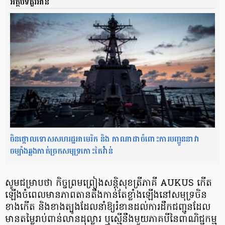
អត្ថបទគួរអាន
ចិនថ្កោលទោសសហរដ្ឋអាមេរិក និង កាណាដាចំពោះការបញ្ជូននាវា
ចម្បាំងឆ្លងកាត់ច្រកសមុទ្រកោះតៃវ៉ាន់
សូម​ជម្រាប​ថា កិច្ចព្រមព្រៀង​សន្តិសុខ​ត្រីភាគី AUKUS កើត
ឡើង​ចំ​ពេល​មាន​ភាព​តានតឹង​កាន់តែ​ខ្លាំង​ឡើង​នៅ​សមុទ្រ​ចិន​
ខាងកើត និង​ខាងត្បូង​ដែល​នាំ​ឱ្យ​រំខាន​ដល់​ការ​ដឹក​ជញ្ជូន​ដែល​
មាន​តម្លៃ​រាប់​ពាន់​លាន​ដុល្លារ ឬ​ស្មើនឹង​មួយ​ភាគ​បី​នៃ​ពាណិជ្ជកម្ម​