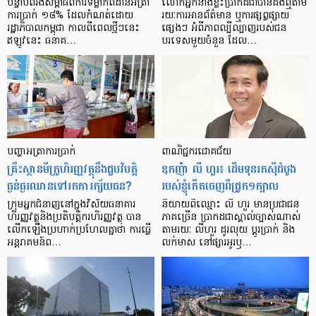
បន្ទាប់​ពី​រង​សម្ពាធ​​ពី​ការ​ទម្លាក់​ពិដាន​អត្រា​
លោកអ្នក​នាង​ខ្លះ​ប្រាកដ​ជា​បាន​​ដឹង​ឮ​តាម​
ការ​ប្រាក់ ១៨​% ដែល​កំណត់​ដោយ​
រយៈ​ការ​អាន​ព័ត៌មាន ឬ​ការ​ផ្សព្វផ្សាយ​
រដ្ឋាភិបាល​កម្ពុជា កាល​ពី​ពេល​ថ្មីៗ​នេះ
ផ្សេងៗ អំពី​ភាព​ល្បីល្បាញ​របស់​ជន​
ឥឡូវ​នេះ ធនាគ…
បរទេស​មួយ​ចំនួន ដែល…
បញ្ហា​អត្រា​ការប្រាក់
ពាណិជ្ជករជោគជ័យ
គ្រឹះស្ថាន​មីក្រូ​ហិរញ្ញវត្ថុ​នឹង​ជួប​វិបត្តិ​
ឧកញ៉ា លី ហួរ៖ ដើមទុនរកស៊ីដំបូង
ធ្ងន់ធ្ងរ​ឈាន​ទៅ​រក​ការ​ក្ស័យធន?
របស់ខ្ញុំកើតចេញពីជ្រូក១ក្បាល
ក្រុម​អ្នក​ជំនាញ​នៅ​ក្នុង​វិស័យ​ធនាគារ
និយាយ​ពី​ឈ្មោះ លី ហួរ មាន​ប្រជាជន​
ហិរញ្ញវត្ថុ​និង​ប្រតិបត្តិករ​ហិរញ្ញ​វត្ថុ បាន​​
ភាគ​ច្រើន ប្រាកដ​ជា​ស្គាល់​ច្បាស់​ណាស់
លើក​ឡើង​ប្រហាក់​ប្រហែល​គ្នា​ថា ការ​ធ្វើ​
តាមរយៈ លីហួរ ដូរ​លុយ ប្តូរ​បា្រក់ និង​
អន្តរាគមន៍​ព…
លក់​មាស នៅ​ផ្សារ​អូរ​ឫ…