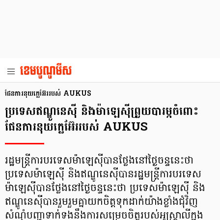
ផែនការនុយក្លេអ៊ែររបស់ AUKUS
ប្រទេសឥណ្ឌូនេស៊ី និងម៉ាឡេស៊ីព្រួយបារម្ភចំពោះ
ផែនការនុយក្លេអ៊ែររបស់ AUKUS
រដ្ឋមន្ត្រីការបរទេសម៉ាឡេស៊ីបានថ្លែងនៅថ្ងៃចន្ទនេះថា
ប្រទេសម៉ាឡេស៊ី និងឥណ្ឌូនេស៊ីបានរដ្ឋមន្ត្រីការបរទេស
ម៉ាឡេស៊ីបានថ្លែងនៅថ្ងៃចន្ទនេះថា ប្រទេសម៉ាឡេស៊ី និង
ឥណ្ឌូនេស៊ីបានរួមរួមគ្នាយកចិត្តទុកដាក់យ៉ាងខ្លាំងជុំវិញ
សំណុំបញ្ហាទាក់ទងនឹងការសម្រេចចិត្តរបស់អូស្ត្រាលីក្នុង