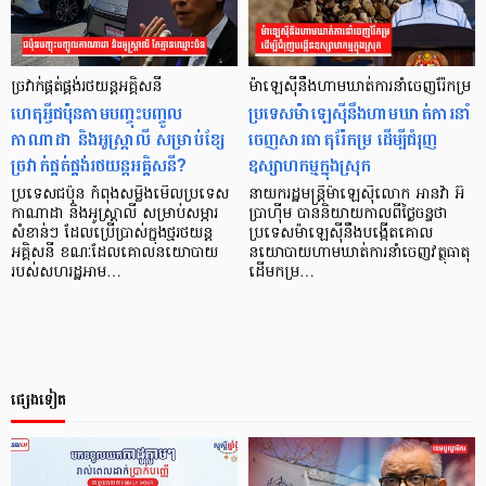
ច្រវាក់ផ្គត់ផ្គង់រថយន្តអគ្គិសនី
ម៉ាឡេស៊ីនឹងហាមឃាត់ការនាំចេញរ៉ែកម្រ
ហេតុអ្វីជប៉ុនតាមបញ្ចុះបញ្ចូល
ប្រទេសម៉ាឡេស៊ីនឹងហាមឃាត់ការនាំ
កាណាដា និងអូស្ត្រាលី សម្រាប់ខ្សែ
ចេញសារធាតុរ៉ែកម្រ ដើម្បីជំរុញ
ច្រវាក់ផ្គត់ផ្គង់រថយន្តអគ្គិសនី?
ឧស្សាហកម្មក្នុងស្រុក
ប្រទេសជប៉ុន កំពុងសម្លឹងមើលប្រទេស
នាយករដ្ឋមន្ត្រីម៉ាឡេស៊ីលោក អានវ៉ា អ៊ី
កាណាដា និងអូស្ត្រាលី សម្រាប់សម្ភារ
ប្រាហ៊ីម បាននិយាយកាលពីថ្ងៃចន្ទថា
សំខាន់ៗ ដែលប្រើប្រាស់ក្នុងថ្មរថយន្ត
ប្រទេសម៉ាឡេស៊ីនឹងបង្កើតគោល
អគ្គិសនី ខណៈដែលគោលនយោបាយ
នយោបាយហាមឃាត់ការនាំចេញវត្ថុធាតុ
របស់សហរដ្ឋអាម…
ដើមកម្រ…
ផ្សេងទៀត