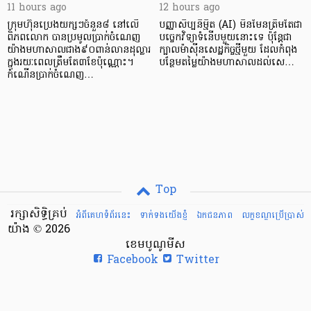
11 hours ago
12 hours ago
ក្រុមហ៊ុនប្រេងយក្សៗចំនួន៨ នៅលើ
បញ្ញាសិប្បនិម្មិត (AI) មិនមែនត្រឹមតែជា
ពិភពលោក បានប្រមូលប្រាក់ចំណេញ
បច្ចេកវិទ្យាទំនើបមួយនោះទេ ប៉ុន្តែជា
យ៉ាងមហាសាលជាង៩០ពាន់លានដុល្លារ
ក្បាលម៉ាស៊ីនសេដ្ឋកិច្ចថ្មីមួយ ដែលកំពុង
ក្នុងរយៈពេលត្រឹមតែ៣ខែប៉ុណ្ណោះ។
បន្ថែមតម្លៃយ៉ាងមហាសាលដល់សេ…
កំណើនប្រាក់ចំណេញ…
Top
រក្សាសិទ្ធិគ្រប់
អំពីគេហទំព័រនេះ
ទាក់ទងយើងខ្ញំ
ឯកជនភាព
លក្ខខណ្ឌ​ប្រើ​ប្រាស់
យ៉ាង © 2026
ខេមបូណូមីស
Facebook
Twitter