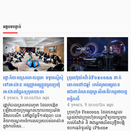
អត្ថបទបន្ទាប់
រដ្ឋាភិបាលស្រមោលភូមា ទទូចស្នើសុំ
ក្រុមហ៊ុនតៃវ៉ាន់Foxconn ដាក់
ទៅអាស៊ាន អនុញ្ញាតឲ្យខ្លួនចូលប្រជុំ
គោលដៅ៥ឆ្នាំ រកចំណូលឲ្យបាន
អាស៊ានជំនួសក្រុមយោធា
៣៦ពាន់លានដុល្លារពីអាជីវកម្មរថយន្ដ
អគ្គិសនី
4 years, 9 months ago
4 years, 9 months ago
រដ្ឋាភិបាលស្រមោលភូមា ដែលបង្កើត
ឡើងដោយក្រុមអ្នកនយោបាយប្រឆាំង
ក្រុមហ៊ុន Foxconn ដែលគេស្គាល់
នឹងរបបសឹក នៅថ្ងៃច័ន្ទទី១៨តុលា បាន
ច្បាស់ថាជាក្រុមហ៊ុនបច្ចេកវិទ្យាយក្សមួយ
និយាយស្វាគមន៍ការសម្រេចរបស់អាស៊ាន
របស់តៃវ៉ាន់ និ ងជាអ្នកផលិតគ្រឿងបង្គុំ
ក្នុងការមិនអ…
ឧបករណ៍ទូរស័ព្ទ iPhone