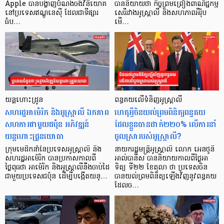
Apple បានបង្ហាញបំណងចង់វិនិយោគ
បាននិយាយថា កិច្ចព្រមព្រៀងពាណិជ្ជកម្ម
នៅប្រទេសឥណ្ឌូនេស៊ី ដែលជាទីផ្សារ
សេរីរវាងអូស្ត្រាលី និងសហភាពអឺរ៉ុប
ធំប…
មើ…
យន្តហោះដ្រូន
ពន្ធគយលើទំនិញអូស្ត្រាលី
សហរដ្ឋអាម៉េរិក និងអូស្ត្រាលី ឯកភាព
ហេតុអ្វីចិនយល់ព្រមពិនិត្យពន្ធគយ
សហការជាមួយជប៉ុន អភិវឌ្ឍន៍
ដែលខ្លួនបានដាក់២២០% លើការនាំ
យន្តហោះដ្រូនយោធា
ចូលស្រារបស់អូស្ត្រាលី?
ក្រុមមេដឹកនាំនៃប្រទេសអូស្ត្រាលី និង
នាយករដ្ឋមន្ត្រីអូស្ត្រាលី លោក អេនថូនី
សហរដ្ឋអាម៉េរិក បានប្រកាសកាលពី
អាល់បានីស បាននិយាយកាលពីថ្ងៃអា
ថ្ងៃពុធថា អាម៉េរិក និងអូស្ត្រាលីនឹងចាប់ដៃ
ទិត្យ ទី២២ ខែតុលា ថា ប្រទេសចិន
ជាមួយប្រទេសជប៉ុន ដើម្បីបង្កើតយន្…
បានយល់ព្រមពិនិត្យឡើងវិញនូវពន្ធគយ
ដែលច…