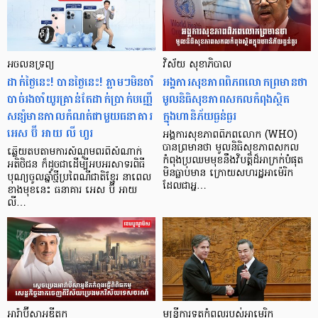
អចលនទ្រព្យ
វិស័យ សុខាភិបាល
ដាក់ថ្ងៃនេះ! បានថ្ងៃនេះ! ភ្លាមៗមិនចាំ
អង្គការសុខភាពពិភពលោកព្រមានថា
បាច់រងចាំយូរគ្រាន់តែដាក់ប្រាក់បញ្ញើ
មូលនិធិសុខភាពសកលកំពុងស្ថិត
សន្សំមានកាលកំណត់ជាមួយធនាគារ
ក្នុងហានិភ័យធ្ងន់ធ្ងរ
អេស ប៊ី អាយ លី ហួរ
អង្គការសុខភាពពិភពលោក (WHO)
បានព្រមានថា មូលនិធិសុខភាពសកល
ឆ្លើយតបតាមការសំណូមពរពីសំណាក់
កំពុងប្រឈមមុខនឹងវិបត្តិដ៏អាក្រក់បំផុត
អតិថិជន ក៏ដូចជាដើម្បីអបអរសាទរពិធី
មិនធ្លាប់មាន ក្រោយសហរដ្ឋអាម៉េរិក
បុណ្យចូលឆ្នាំថ្មីប្រពៃណីជាតិខ្មែរ នាពេល
ដែលជាអ្ន…
ខាងមុខនេះ ធនាគារ អេស ប៊ី អាយ
លី…
អារ៉ាប៊ីសាអូឌីតក
មន្ត្រីការទូតកំពូលរបស់អាមេរិក