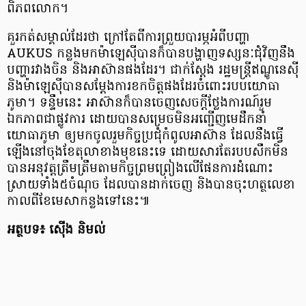
ពិភពលោក​។
គួរ​កត់សម្គាល់​ដែរ​ថា ក្រៅ​តែ​ពី​ការ​ព្រួយបារម្ភ​អំពី​បញ្ហា
AUKUS កន្លង​មក​ម៉ា​ឡេ​ស៊ី​បាន​ក៏​បាន​បង្ហាញ​ទស្សនៈ​ជុំវិញ​នឹង​
បញ្ហា​រវាង​ចិន និង​អាស៊ាន​ផង​ដែរ​។ ជាក់ស្ដែង រដ្ឋមន្ត្រី​ឥណ្ឌូ​នេ​ស៊ី
និង​ម៉ា​ឡេ​ស៊ី​បាន​សម្តែង​ការ​ខកចិត្ត​ផង​ដែរ​ចំពោះ​របប​យោធា​
ភូមា​។ ទន្ទឹម​នេះ អាស៊ាន​ក៏​បាន​ចេញ​សេចក្តីថ្លែងការណ៍​រួម​
ឯកភាព​ជា​ផ្លូវការ ដោយ​បាន​សម្រេច​មិន​អញ្ជើញ​មេដឹកនាំ​
យោធា​ភូមា ឲ្យ​មក​ចូលរួម​កិច្ចប្រជុំ​កំពូល​អាស៊ាន ដែល​នឹង​ធ្វើ​
ឡើង​នៅ​ចុងខែ​តុលា​ខាង​មុខ​នេះ​ទេ ដោយសារ​តែ​របប​សឹក​មិន​
បាន​អនុវត្ត​ត្រឹម​ត្រឹម​តាម​កិច្ចព្រមព្រៀង​លើ​ផែនការ​ដំណោះ
ស្រាយ​ទាំង​៥​ចំណុច ដែល​បាន​ដាក់​ចេញ និង​បាន​ចុះហត្ថលេខា
កាលពី​ខែមេសា​កន្លង​ទៅ​នេះ​៕
អត្ថបទ​៖ ស៊ើ​ង និមល់