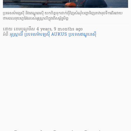
ប្រទេសម៉ាឡេស៊ី និងឥណ្ឌូនេស៊ី យកចិត្តទុកដាក់ជុំវិញសំណុំបញ្ហាទិញនាវាមុជទឹកដើរដោយ
ថាមពលនុយក្លេអ៊ែររបស់អូស្ត្រាលីក្នុងពីសម្ព័ន្ធមិត្ត
ដោយ
​ ខេមបូណូមីស
4 years, 9 months ago
អំពី
អូស្ត្រាលី
ប្រទេសម៉ាឡេស៊ី
AUKUS
ប្រទេសឥណ្ឌូនេស៊ី