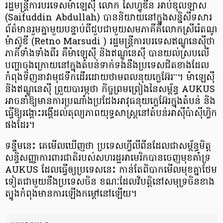
រដ្ឋមន្ត្រី​ការ​បរទេស​ម៉ា​ឡេ​ស៊ី លោក សៃ​ហ្វូ​ឌី​ន អាប់​ឌុ​ល​ឡាស
(Saifuddin Abdullah) បាន​និយាយ​នៅ​ក្នុង​សន្និសីទ​សារ
ព័ត៌មាន​រួម​គ្នា​មួយ​បន្ទាប់​ពី​ជួប​ជាមួយ​សម​ភាគី​គឺ​លោកស្រី​រ៉េ​ត​ណូ
ម៉ា​ស៊ូ​ឌី (Retno Marsudi ) រដ្ឋមន្ត្រី​ការ​បរទេស​ឥណ្ឌូ​នេ​ស៊ី​ថា
ភាគី​ទាំង​ទាំង​ពីរ គឺ​ម៉ា​ឡេ​ស៊ី និង​ឥណ្ឌូ​នេ​ស៊ី បាន​យល់​ស្រប​លើ​
បញ្ហា​ចុង​ក្រោយ​នៅ​ក្នុង​តំបន់​ទាក់ទង​នឹង​ប្រទេស​ជិតខាង​ដែល​
កំពុង​ទិញ​នាវាមុជទឹក​ដើរ​ដោយ​ថាមពលនុយក្លេអ៊ែរ​”​។ ម៉ា​ឡេ​ស៊ី
និង​ឥណ្ឌូ​នេ​ស៊ី ព្រួយបារម្ភ​ថា កិច្ចព្រមព្រៀង​នៃ​សម្ព័ន្ធ AUKUS
អាច​នាំ​ឱ្យ​មានការ​ប្រណាំងប្រជែង​អាវុធ​នុយក្លេអ៊ែរ​ក្នុង​តំបន់ និង​
ធ្វើ​ឱ្យ​រង្គោះរង្គើ​ដល់​តុល្យភាព​យុទ្ធសាស្ត្រ​នៅ​តំបន់​អាស៊ី​ប៉ា​ស៊ី​ហ្វិ​ក​
ផង​ដែរ​។
ទន្ទឹម​នេះ គេ​មើលឃើញ​ថា ប្រទេស​ហ្វី​លី​ពី​ន​ដែល​ជា​សម្ព័ន្ធមិត្ត​
សន្ធិសញ្ញា​ការពារ​ជាតិ​របស់​សហរដ្ឋអាមេរិក​បាន​ចេញ​មុខ​គាំទ្រ
AUKUS ដែល​ធ្វើ​ឲ្យ​ប្រទេស​នេះ កាន់តែ​ពិបាក​មើល​មុខ​គ្នា​ថែម​
ទៀត​ជាមួយនឹង​ប្រទេស​ចិន ខណៈ​ដែល​វិបត្តិ​នៅ​សមុទ្រ​ចិន​ខាង
ត្បូង​កំពុង​មានការ​ឡើង​កម្ដៅ​នៅឡើយ​។