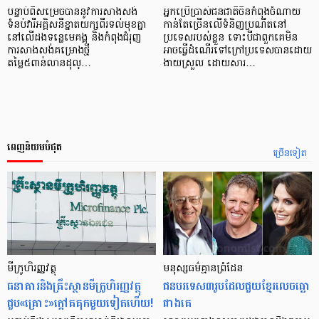
បន្ទាប់ពីសម្រេចបាននូវការសាងសង់
អ្នកប្រើប្រាស់ជនជាតិចិនកំពុងចំណាយ
ទំនប់វារីអគ្គិសនីខ្នាតយក្សពីរទល់មុខគ្នា
កាន់តែច្រើនលើទំនិញប្រណីតនៅ
នៅលើដងទន្លេមេគង្គ និងកំពុងជំរុញ
ប្រទេសរបស់ខ្លួន ទោះបីជាពួកគេមិន
ការសាងសង់គម្រោងថ្មី
អាចធ្វើដំណើរទៅក្រៅប្រទេសបានដោយ
តម្លៃ៥ពាន់លានដុល្…
ងាយស្រួល ដោយសារ…
ពេញនិយមបំផុត
ច្រើនទៀត
មីក្រូ​ហិរញ្ញវត្ថុ
មនុស្ស​ធម៌​គ្មាន​ព្រំដែន
ធនាគារ​និង​គ្រឹះស្ថាន​មីក្រូ​ហិរញ្ញវត្ថុ​
ជន​បរទេស​៣​រូប​ដែល​ជួយ​ខ្មែរ​លេច​ធ្លោ​
ជួប«គ្រោះ»ក្តៅ​គគុក​មួយ​ទៀត​ហើយ!
ជាង​គេ