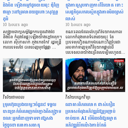
និងចិន ឡើងកម្ដៅដូចបាយពុះ ជុំវិញ
ក្នុងការស្រូបទាញការវិនិយោគ​ ទោះ
ជម្លោះនៅព្រលានយន្តហោះសុវណ្ណ
សេដ្ឋកិច្ចសកលស្ថិតក្នុងភាពមិនច្បាស់
ភូមិ
លាស់
10 hours ago
10 hours ago
សង្គ្រាមពាក្យសម្តីផ្នែកការទូតរវាងថៃ
ខណៈពេលដែលលំហូរវិនិយោគសកល
និងចិន កំពុងតែផ្ទុះឡើងយ៉ាងក្តៅគគុក។
លោកកំពុងមានទំនោរថយចុះ តែ
លោក ស៊ីហាសាក់ ភួងកេតកែវ រដ្ឋមន្ត្រី
ប្រទេសវៀតណាមឯណោះវិញបែរជា
ការបរទេសថៃ បានចេញមុខផ្លែផ្កា …
អាចទាក់ទាញទុនវិនិយោគផ្ទាល់ពី
បរទេសបានយ៉ាងច្រើនសម្បើមរហូតដ…
វិស័យថាមពល
វិស័យបច្ចេកវិទ្យា
ក្រុមហ៊ុនប្រេងយក្សៗចំនួន៨ ទទួល
ធនាគារពិភពលោក ដាស់តឿន
បានប្រាក់ចំណេញកប់ក្តោងពីសង្គ្រាម
ប្រទេសកំពុងអភិវឌ្ឍន៍ឱ្យប្រញាប់
ខណៈអ្នកជំនាញទាមទារឱ្យសង
ចាប់យក AI បើមិនចង់ឱ្យគម្លាត
ថ្លៃខូចខាតអាកាសធាតុ
អភិវឌ្ឍន៍រីកប៉ោងកាន់តែធំ