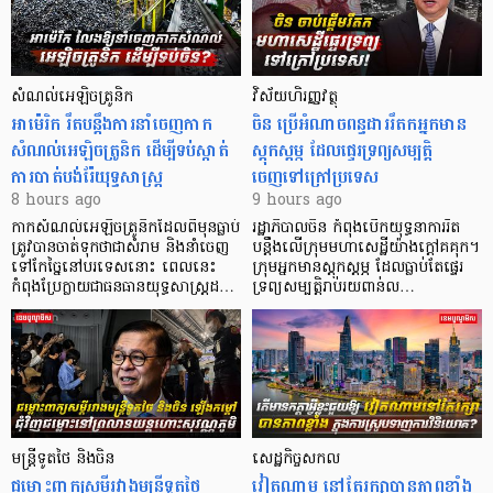
សំណល់អេឡិចត្រូនិក
វិស័យហិរញ្ញវត្ថុ
អាម៉េរិក រឹតបន្តឹងការនាំចេញកាក
ចិន ប្រើ​អំណាចពន្ធដាររឹតកអ្នកមាន
សំណល់អេឡិចត្រូនិក ដើម្បីទប់ស្កាត់
ស្ដុកស្ដម្ភ ដែលផ្ទេរទ្រព្យសម្បត្តិ
ការបាត់បង់រ៉ែយុទ្ធសាស្ត្រ
ចេញទៅក្រៅប្រទេស
8 hours ago
9 hours ago
កាក​សំណល់​អេឡិច​ត្រូនិកដែល​ពីមុនធ្លាប់​
រដ្ឋាភិបាលចិន កំពុងបើកយុទ្ធនាការរឹត
ត្រូវបានចាត់ទុកថាជាសំរាម និងនាំចេញ
បន្តឹងលើក្រុមមហាសេដ្ឋី​យ៉ាង​ក្ដៅគគុក។
ទៅកែច្នៃនៅបរទេស​នោះ ពេលនេះ
​ក្រុមអ្នកមានស្ដុកស្ដម្ភ ដែល​ធ្លាប់​តែផ្ទេរ
កំពុងប្រែក្លាយជាធនធានយុទ្ធសាស្ត្រដ…
ទ្រព្យសម្បត្តិរាប់រយពាន់ល…
មន្ត្រីទូតថៃ និងចិន
សេដ្ឋកិច្ចសកល
ជម្លោះពាក្យសម្តីរវាងមន្ត្រីទូតថៃ
វៀតណាម នៅតែរក្សាបានភាពខ្លាំង