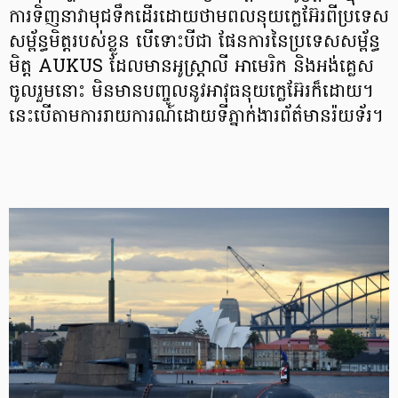
ការទិញនាវាមុជទឹកដើរដោយថាមពលនុយក្លេអ៊ែរពីប្រទេស
សម្ព័ន្ធមិត្តរបស់ខ្លួន បើទោះបីជា ផែនការនៃប្រទេសសម្ព័ន្ធ
មិត្ត AUKUS ដែលមានអូស្ត្រាលី អាមេរិក និងអង់គ្លេស
ចូលរួមនោះ មិនមានបញ្ចូលនូវអាវុធនុយក្លេអ៊ែរក៏ដោយ។
នេះបើតាមការរាយការណ៍ដោយទីភ្នាក់ងារព័ត៌មានរ៉យទ័រ។