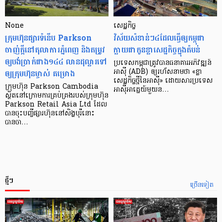
None
សេដ្ឋកិច្ច​
ក្រុមហ៊ុនផ្សារទំនើប Parkson
វិស័យ​សំខាន់ៗ​៤​ដែល​ធ្វើ​ឲ្យ​កម្ពុជា​
ចាញ់ក្ដីនៅតុលាការភ្នំពេញ និងតម្រូវ
ក្លាយ​ជា​កូន​ខ្លា​សេដ្ឋកិច្ច​ក្នុង​តំបន់
ឲ្យបង់ប្រាក់ជាង១៤៤ លានដុល្លារទៅ
ប្រទេស​កម្ពុជា​ត្រូវ​បាន​ធនាគារ​អភិវឌ្ឍន៍​
ឲ្យក្រុមហ៊ុនម្ចាស់ គម្រោង
អាស៊ី (ADB) ឲ្យ​រហ័ស​នាមថា «ខ្លា​
សេដ្ឋកិច្ច​ថ្មី​នៃ​អាស៊ី» ដោយសារ​ប្រទេស​
ក្រុមហ៊ុន Parkson Cambodia
អាស៊ី​អាគ្នេយ៍​មួយ​ន…
ស្ថិតនៅក្រោមការគ្រប់គ្រងរបស់ក្រុមហ៊ុន
Parkson Retail Asia Ltd ដែល
បានចុះបញ្ចីផ្សារហ៊ុននៅសិង្ហបុរីនោះ
បានចា…
ថ្មីៗ
ច្រើនទៀត