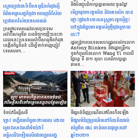
ស្តេចប្រេងអារ៉ាប៊ីសាអូឌីតកំពុងធ្វើ
និងចិនជួបពិភាក្សាគ្នាតាមរយៈទូរស័ព្ទ!
តើប្រមុខការទូតចិន និងអាមេរិក បាន
ពិពិធកម្មសេដ្ឋកិច្ចងាកចេញពីវិស័យ
ផ្ដោះផ្ដងវោហារសាស្ត្រការទូតអ្វីខ្លះ
ប្រេងមកវិស័យទេសចរណ៍
នៅក្នុងជំនួបតាមទូរស័ព្ទថ្មីចុងក្រោយ
ក្រសួងទេសចរណ៍របស់ប្រទេស
នេះ?
អារ៉ាប៊ីសាអូឌីត បាននិយាយថ្មីៗនេះថា
ពេលនេះប្រទេសអារ៉ាប៊ីសាអូឌីតកំពុង
រដ្ឋមន្ត្រីការបរទេសសហរដ្ឋអាមេរិកលោក
បង្កើនកិច្ចខិតខំ ដើម្បីទាក់ទាញភ្ញៀវ
Antony Blinken និងរដ្ឋមន្ត្រីការ
ទេសចរមក…
ទូតកំពូលចិនលោក Wang Yi កាលពី
ថ្ងៃចន្ទ ទី ៣១ តុលា បានពិភាក្សាគ្នា
តាមទ…
ទំនប់វារីអគ្គិសនី
ទីផ្សារទំនិញប្រណីតនៅចិនកើនឡើង
ឡាវ បង្កើនមហិច្ឆតាថាមពល ដោយ
ទីផ្សារទំនិញប្រណីតនៅចិនកើនដល់
គ្រោងសាងសង់ទំនប់វារី
តម្លៃជិត ៧៤ ពាន់លានដុល្លារនៅ
អគ្គិសនី៦ទៀតលើដងទន្លេមេគង្គ
ឆ្នាំ២០២១