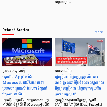
សម្រាប់ក្រុ…
Related Stories
More
ប្រទេសឥណ្ឌូនេស៊ី
សហភាពអឺរ៉ុប
ក្រុមហ៊ុន Apple និង
រដ្ឋមន្ត្រីពាណិជ្ជកម្មអូស្ត្រាលី៖ ការ
Microsoft ចង់វិនិយោគនៅ
បោះឆ្នោតនៅអឺរ៉ុបទំនងជាពន្យារពេល
ប្រទេសឥណ្ឌូនេស៊ី ដែលជាទីផ្សារធំ
កិច្ចព្រមព្រៀងពាណិជ្ជកម្មជាមួយនឹង
បំផុតនៅអាស៊ាន
ប្រទេសអូស្ត្រាលី
ក្រុមហ៊ុនបច្ចេកវិទ្យាយក្សរបស់សហរដ្ឋ
រដ្ឋមន្ត្រីក្រសួងពាណិជ្ជកម្មអូស្ត្រាលី
អាម៉េរិក ចំនួនពីរ គឺ Microsoft និង
លោក ដន ហ្វារែល (Don Farrell)