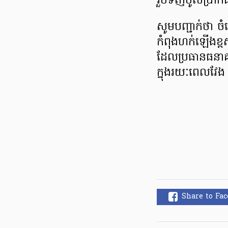
រួចទិញចូល​ប្រាក់​ដ
សូមបញ្ជាក់ថា ចំពេល
កំពុងហក់ឡើងខ្ពស
ដែលប្រធានធនាគារ
ក្នុងរយៈពេលវែង
Share to Fa