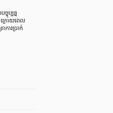
ច្ចុប្បន្ន
នេះ ក្រោយពេល
រាការប្រាក់