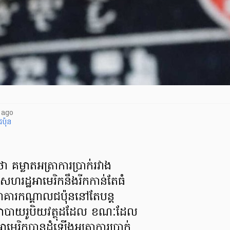
 ago
ប៉ុន
ថា គម្លាតអត្រាការប្រាក់រវាង
សហរដ្ឋអាមេរិកនឹងរីកកាន់តែធំ
រកណ្តាល​ជប៉ុននៅតែបន្ត​
ោបាយរូបិយវត្ថុ​ដដែល ខណៈដែល
មេរិក​បានដំឡើងអត្រាការប្រាក់