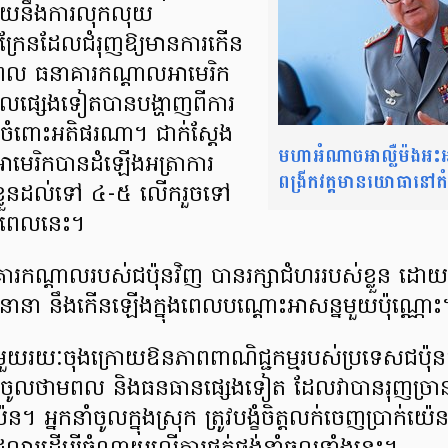
ជាមួយនឹងការលុកលុយ
ុយក្រែនដែលជំរុញឱ្យមានការកើន
ពល ធនាគារកណ្តាលអាមេរិក
ាលផ្សេងទៀតបានបង្ហាញពីការ
ន ចំពោះអតិផរណា។ ជាក់ស្តែង
មហាអំណាចអាល្លឺម៉ងអះអា
មេរិកបានដំឡើង​អត្រាការ
ពង្រីកវត្តមានយោធានៅតំបន
ខ្លួនដល់ទៅ ៤-៥ លើករួចទៅ
ពេលនេះ។
កណ្តាលរបស់ជប៉ុនវិញ បានរក្សាជំហររបស់ខ្លួន​ ដោ
នានា នឹងកើនឡើងក្នុងពេលបណ្តោះអាសន្នមួយប៉ុណ្ណោះ
ៅមួយរយៈចុងក្រោយឱនភាពពាណិជ្ជកម្មរបស់ប្រទេសជប៉ុនក
ចូលថាមពល និងធនធានផ្សេងទៀត ដែលវាបានរុញច្រា
េន។ អ្នក​នាំ​ចូលក្នុងស្រុក ​ត្រូវបង្ខំចិត្ត​លក់ចេញ​ប្រាក់​យ៉េ