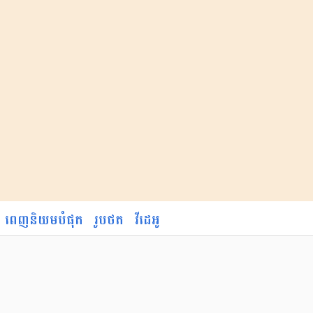
ពេញនិយមបំផុត
រូបថត
វីដេអូ