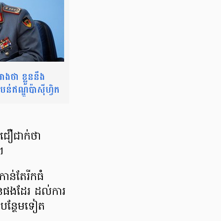
ងថា ខ្លួននឹង
់ឥណ្ឌូប៉ាស៊ីហ្វិក
យជឿជាក់ថា
។
ាន់តែរីកធំ
នផងដែរ ដល់ការ
ន​បន្ថែម​ទៀត​