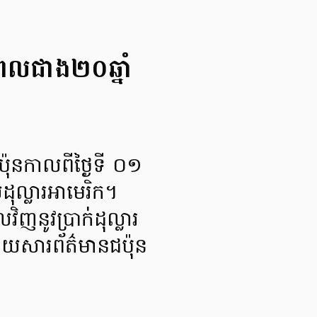
យៈពេលជាង២០ឆ្នាំ
៉ុនកាលពីថ្ងៃទី ០១
ដុល្លារអាមេរិក។
ិញនូវប្រាក់ដុល្លារ
ោយសារព័ត៌មានជប៉ុន