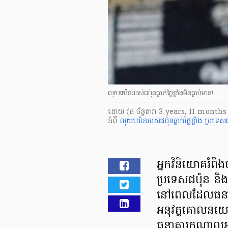
លុយយ៉េនរបស់ជប៉ុនធ្លាក់ថ្លៃខ្លាំងមិនធ្លាប់មាន!
ដោយ
វុធ ច័ន្ទតារា
3 years, 11 months
អំពី
លុយយ៉េនរបស់ជប៉ុនធ្លាក់ថ្លៃខ្លាំង
ប្រទេសជ
អ្នកវិនិយោគរំពឹង
ប្រទេសជប៉ុន និង
នៅពេលដែលធនាគា
អនុវត្ត​គោលនយ
ធនាគារកណ្តាលអា