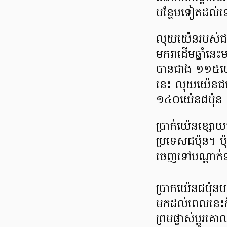
បន្ថែមទៀត​ដល
លុយយ៉េនរបស់ជប៉ុន
មករាដើមឆ្នាំនេះម
បានជាង ១១៥យ៉េន
នេះ លុយយ៉េនជប៉ុន
១៤០យ៉េនជប៉ុន ជា
ប្រាក់យ៉េនខ្សោយ
ប្រទេសជប៉ុន។ ប
ចេញ​ទៅបណ្តាក់
ប្រាកយ៉េនជប៉ុនបន្
មកដល់ពេលនេះក
ព្រមផ្លាស់​ប្តូរ