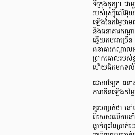
ទីក្រុងតូក្យូ។ 
របស់រុស្ស៊ីលើអ៊
ឡើងនៃតម្លៃថាម
និងធនាគារកណ្ត
ឆ្លើយតប​ជាច្រើ
ធនាគារកណ្តាលអា
ប្រាក់គោលរបស់
ហើយគិតមកទល់
ដោយឡែក ធនាគារ
ការកើនឡើងតម្លៃ
គួរបញ្ជាក់ថា ន
ពិសេសលើការនាំ
ធ្លាក់ចុះនៃប្រាក់យ៉