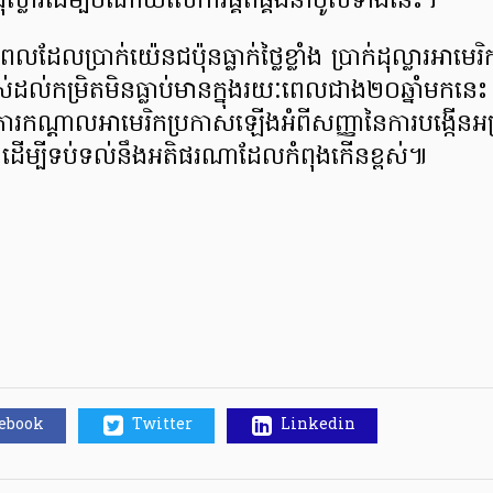
ុល្លារ​ដើម្បី​ចំណាយ​លើ​ការ​ផ្គត់ផ្គង់​នាំចូលទាំង​នេះ។
ដែល​ប្រាក់យ៉េនជប៉ុន​ធ្លាក់ថ្លៃខ្លាំង ប្រាក់ដុល្លារអាមេរិក​ប
់​ដល់​កម្រិតមិនធ្លាប់មាន​ក្នុងរយៈពេល​ជាង២០ឆ្នាំមក
កណ្ដាល​អាមេរិក​ប្រកាសឡើងអំពីសញ្ញា​នៃការ​បង្កើនអត្
 ដើម្បីទប់ទល់នឹងអតិផរណា​ដែលកំពុងកើនខ្ពស់៕
cebook
Twitter
Linkedin