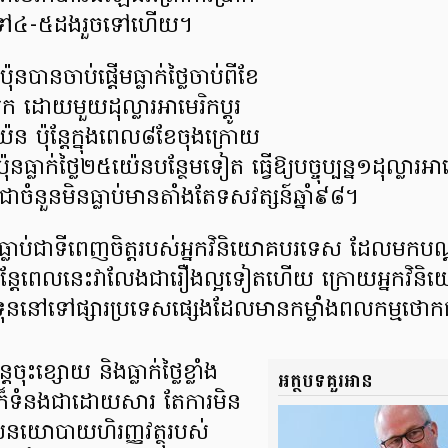
់ទៅ៤-៥ដងរួចទៅហើយ។
​បានចាប់ផ្តើមធ្លាក់ថ្លៃ​ចាប់ពីខែ
ក ដោយមួយដុល្លារអាមេរិកប្តូរ​
 ប៉ុន្តែក្នុងពេល៨ខែចុងក្រោយ
ធ្លាក់ថ្លៃ២៥យ៉េនបន្ថែមទៀត ធ្វើឱ្យបច្ចុប្បន្ន១ដុល្លារអ
ចំនួនមិនធ្លាប់មានតាំងតែទសវត្សន៍ឆ្នាំ៩៨។
ធ្លាប់ជាទីពេញចិត្តរបស់អ្នកវិនិយោគបរទេស ដែលមកបណ្តា
៉ុន្តែពេលនេះវាលែងជារឿងល្អទៀតហើយ ក្រោយអ្នកវិនិយោ
ទុននៅទៅផ្សារប្រទេសផ្សេង​ដែលមានកម្លាំងពលកម្មថោ
តចុះខ្សោយ និងធ្លាក់ថ្លៃខ្លាំង
អត្ថបទគួរអាន
៏​ទំនងជាដោយសារ តែការមិន
​គោលនយោបាយហិរញ្ញវត្ថុរបស់