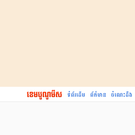
ទំព័រដើម
ព័ត៌មាន
ចំណេះដឹង