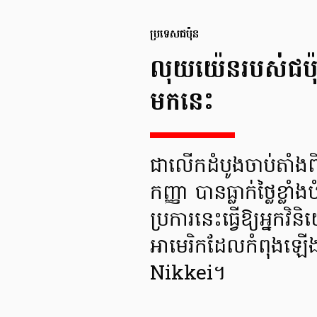
ប្រទេសជប៉ុន
លុយយ៉េនរបស់ជប៉ុនធ
មកនេះ
ជាលើកដំបូងចាប់តាំងព
កញ្ញា បានធ្លាក់ថ្លៃខ
ប្រការនេះធ្វើឱ្យអ្នកវ
អាមេរិកដែលកំពុងឡើង
Nikkei។