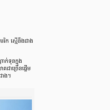
ាមេរិក ស្មើនឹងជាង
ក់ទុនក្នុង
គជាច្រើនផ្តើម
កជាង។