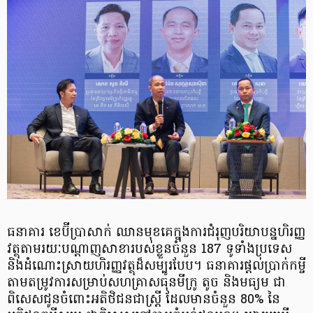
ធនាគារ ខេប៊ីប្រាសាក់ ឈានមុខគេក្នុងការជំរុញបរិយាបន្នហិរញ្ញ
វត្ថុតាមរយៈបណ្ដាញសាខារបស់ខ្លួនចំនួន 187 ទូទាំងប្រទេស
និងដំណោះស្រាយហិរញ្ញវត្ថុដ៏សម្បូរបែប។ ធនាគារផ្តល់ប្រាក់កម្ចី
តាមតម្រូវការសម្រាប់សហគ្រាសធុនមីក្រូ តូច និងមធ្យម ជា
ពិសេសជូនចំពោះអតិថិជនជាស្ត្រី ដែលមានចំនួន 80% នៃ