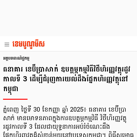
អត្ថបទពាណិជ្ជកម្ម
ធនាគារ ខេប៊ីប្រាសាក់ ឧបត្ថម្ភកម្មវិធីវិថីហិរញ្ញវត្ថុរដូវ
កាលទី 3 ដើម្បីជំរុញការយល់ដឹងផ្នែកហិរញ្ញវត្ថុនៅ
កម្ពុជា
ភ្នំពេញ ថ្ងៃទី 30 ខែកញ្ញា ឆ្នាំ 2025៖ ធនាគារ ខេប៊ីប្រា
សាក់ មានមោទនភាពក្នុងការឧបត្ថម្ភកម្មវិធី វិថីហិរញ្ញវត្ថុ
រដូវកាលទី 3 ដែលជាយុទ្ធនាការអប់រំចំណេះដឹង
ផ្នែកហិរញ្ញវត្ថុដ៏សំខាន់មួយនៅប្រទេសកម្ពុជា។ ពិធីសម្ពោធ