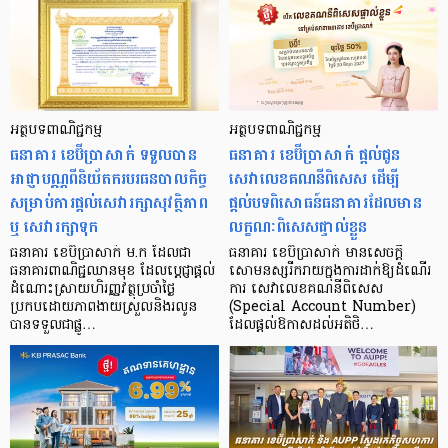
អត្ថបទពាណិជ្ជកម្ម
អត្ថបទពាណិជ្ជកម្ម
ធនាគារ ខេប៊ីប្រាសាក់ ទទួលបាន
ធនាគារ ខេប៊ីប្រាសាក់ ផ្ដល់ជូន
អាជ្ញាបណ្ណពីនិយ័តករបរធនបាលកិច្ច
សេវាលេខគណនីពិសេស ដើម្បី
សម្រាប់ការផ្តល់សេវារក្សាសុវត្ថិភាព
ផ្តល់បទពិសោធន៍ធនាគារដែលមាន
ឬ សេវារក្សាទុក
លក្ខណៈពិសេសផ្ទាល់ខ្លួន
ធនាគារ ខេប៊ីប្រាសាក់ ម.ក ដែលជា
ធនាគារ ខេប៊ីប្រាសាក់ មានសេចក្តី
ធនាគារពាណិជ្ជឈានមុខ ដែលប្ដេជ្ញាផ្តល់
សោមនស្សរីករាយក្នុងការដាក់ឱ្យដំណើរ
ដំណោះស្រាយហិរញ្ញវត្ថុប្រចាំថ្ងៃ
ការ សេវាលេខគណនីពិសេស
ប្រកបដោយភាពងាយស្រួលនិងរលូន
(Special Account Number)
បានទទួលជាផ្លូ…
ដែលផ្តល់ឱកាសដល់អតិថិ…