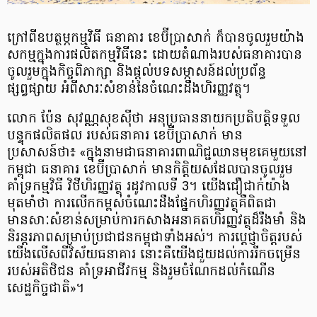
ក្រៅពីឧបត្ថម្ភកម្មវិធី ធនាគារ ខេប៊ីប្រាសាក់ ក៏បានចូលរួមយ៉ាង
សកម្មក្នុងការផលិតកម្មវិធីនេះ ដោយតំណាងរបស់​ធនាគារ​បាន​
ចូលរួម​ក្នុងកិច្ច​ពិភាក្សា និង​ផ្តល់​បទ​សម្ភាសន៍​ដល់​ប្រព័ន្ធ​
ផ្សព្វផ្សាយ អំពីសារៈសំខាន់​នៃ​ចំណេះដឹង​ហិរញ្ញវត្ថុ។
លោក ប៉ែន សុវណ្ណសុខស៊ីថា អនុប្រធាននាយកប្រតិបត្តិទទួល
បន្ទុកផលិតផល ​របស់​ធនាគារ ខេប៊ី​ប្រាសាក់ មាន
ប្រសាសន៍ថា៖ «ក្នុងនាម​ជា​ធនាគារ​ពាណិជ្ជ​ឈានមុខ​គេ​មួយ​នៅ​
កម្ពុជា ធនាគារ ខេប៊ីប្រាសាក់ មាន​កិត្តិយស​ដែល​បាន​ចូលរួម​
គាំទ្រ​កម្មវិធី វិថី​ហិរញ្ញវត្ថុ ​រដូវកាល​ទី 3។ យើង​ជឿជាក់​យ៉ាង​
មុតមាំ​ថា ការ​លើកកម្ពស់​ចំណេះដឹង​ផ្នែក​ហិរញ្ញវត្ថុ​គឺពិតជា
មានសាៈសំខាន់​សម្រាប់​ការ​កសាង​អនាគត​ហិរញ្ញវត្ថុ​ដ៏​រឹងមាំ និង​
និរន្តរភាព​សម្រាប់​ប្រជាជន​កម្ពុជា​ទាំងអស់។ ការប្តេជ្ញាចិត្ត​របស់​
យើង​​លើស​ពី​វិស័យ​ធនាគារ នោះគឺយើង​ជួយដល់ការរីកចម្រើន
របស់អតិថិជន គាំទ្រ​អាជីវកម្ម​ និង​រួមចំណែក​​ដល់​កំណើន​
សេដ្ឋកិច្ច​ជាតិ»។