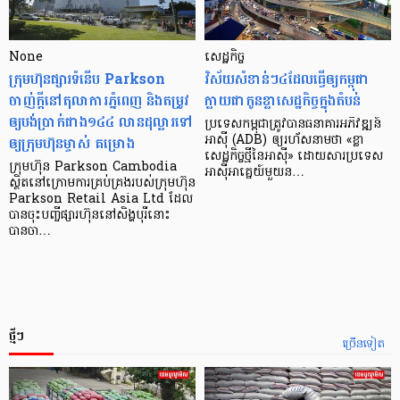
None
សេដ្ឋកិច្ច​
ក្រុមហ៊ុនផ្សារទំនើប Parkson
វិស័យ​សំខាន់ៗ​៤​ដែល​ធ្វើ​ឲ្យ​កម្ពុជា​
ចាញ់ក្ដីនៅតុលាការភ្នំពេញ និងតម្រូវ
ក្លាយ​ជា​កូន​ខ្លា​សេដ្ឋកិច្ច​ក្នុង​តំបន់
ឲ្យបង់ប្រាក់ជាង១៤៤ លានដុល្លារទៅ
ប្រទេស​កម្ពុជា​ត្រូវ​បាន​ធនាគារ​អភិវឌ្ឍន៍​
ឲ្យក្រុមហ៊ុនម្ចាស់ គម្រោង
អាស៊ី (ADB) ឲ្យ​រហ័ស​នាមថា «ខ្លា​
សេដ្ឋកិច្ច​ថ្មី​នៃ​អាស៊ី» ដោយសារ​ប្រទេស​
ក្រុមហ៊ុន Parkson Cambodia
អាស៊ី​អាគ្នេយ៍​មួយ​ន…
ស្ថិតនៅក្រោមការគ្រប់គ្រងរបស់ក្រុមហ៊ុន
Parkson Retail Asia Ltd ដែល
បានចុះបញ្ចីផ្សារហ៊ុននៅសិង្ហបុរីនោះ
បានចា…
ថ្មីៗ
ច្រើនទៀត