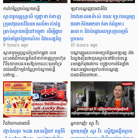
ការកែច្នៃគ្រាប់ស្វាយចន្ទី
ឡាវបណ្តេញជនជាតិថៃ
ស្ថានទូតអូស្ត្រាលី ប្តេជ្ញាទាក់ទាញ
ថៃរងភាពអាម៉ាស់ ខណៈឡាវបណ្តេញ
ក្រុមហ៊ុនមក​វិនិយោគលើការកែច្នៃ
ជនជាតិថៃ៣២នាក់ពាក់ព័ន្ធការ
គ្រាប់ស្វាយចន្ទីនៅកម្ពុជា ដើម្បីជួយ
ឆបោក និងល្បែងអនឡាញចេញពី
ផ្តល់តម្លៃបន្ថែមកសិករ និងសេដ្ឋកិច្ច
ប្រទេស
9 hours ago
10 hours ago
ស្ថានទូតអូស្ត្រាលីប្រចាំកម្ពុជា បាន
បណ្តាញឆបោកតាមប្រព័ន្ធអនឡាញ និង
អះអាងពីការបន្តខិតខំទាក់ទាញក្រុមហ៊ុន
ល្បែងស៊ីសងខុសច្បាប់នៅតំបន់ទន្លេ
វិនិយោគបរទេសឱ្យមកបោះទុនគាំទ្រ
មេគង្គកំពុងរងការ បង្ក្រាប​កាន់តែខ្លាំង
ដល់អាជីវកម្មកែច្នៃគ្រាប់ស្វាយចន្ទី
ខណៈអាជ្ញាធរឡាវបានបណ្តេញ
នៅកម្ព…
ជនជាតិថៃ៣២នា…
វិស័យការពារជាតិ
អ្នកឧកញ៉ា សួរ វីរៈ
រង្វាន់សរុប ១៤៣ លានរៀល! កម្មវិធី
អ្នកឧកញ៉ា សួរ វីរៈ ស្នើឱ្យបង្កើតច្រក