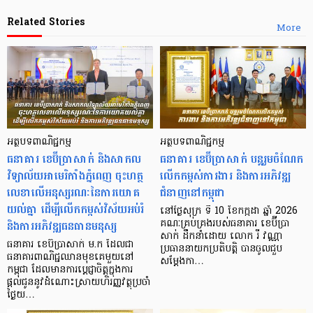
Related Stories
More
អត្ថបទពាណិជ្ជកម្ម
អត្ថបទពាណិជ្ជកម្ម
ធនាគារ ខេប៊ីប្រាសាក់ និងសាកល
ធនាគារ ខេប៊ីប្រាសាក់ បន្តរួមចំណែក
វិទ្យាល័យអាមេរិកាំងភ្នំពេញ ចុះហត្ថ
លើកកម្ពស់ការងារ និងការអភិវឌ្ឍ
លេខាលើអនុស្សរណៈនៃការយោគ
ជំនាញនៅកម្ពុជា
យល់គ្នា ដើម្បីលើកកម្ពស់វិស័យអប់រំ
នៅថ្ងៃសុក្រ ទី 10 ខែកក្កដា ឆ្នាំ 2026
និងការអភិវឌ្ឍធនធានមនុស្ស
គណៈគ្រប់គ្រងរបស់ធនាគារ ខេប៊ីប្រា
សាក់ ដឹកនាំដោយ លោក រី វណ្ណា
ធនាគារ ខេប៊ីប្រាសាក់ ម.ក ដែលជា
ប្រធាននាយកប្រតិបត្តិ បានចូលជួប
ធនាគារពាណិជ្ជឈានមុខគេមួយនៅ
សម្តែងកា…
កម្ពុជា ដែលមានការប្តេជ្ញាចិត្តក្នុងការ
ផ្តល់ជូននូវដំណោះស្រាយហិរញ្ញវត្ថុប្រចាំ
ថ្ងៃយ…