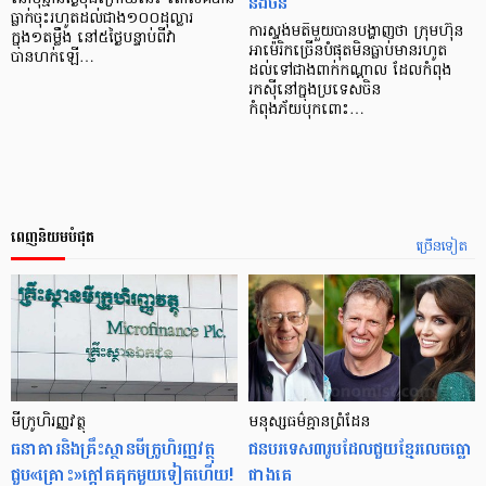
និងចិន
ធ្លាក់ចុះរហូតដល់ជាង១០០ដុល្លារ
ការស្ទង់មតិមួយបានបង្ហាញថា ក្រុមហ៊ុន
ក្នុង១តម្លឹង នៅ៥ថ្ងៃបន្ទាប់ពីវា
អាម៉េរិកច្រើនបំផុតមិនធ្លាប់មានរហូត
បានហក់ឡើ…
ដល់ទៅជាងពាក់កណ្តាល ដែលកំពុង
រកស៊ីនៅក្នុងប្រទេសចិន
កំពុងភ័យបុកពោះ…
ពេញនិយមបំផុត
ច្រើនទៀត
មីក្រូ​ហិរញ្ញវត្ថុ
មនុស្ស​ធម៌​គ្មាន​ព្រំដែន
ធនាគារ​និង​គ្រឹះស្ថាន​មីក្រូ​ហិរញ្ញវត្ថុ​
ជន​បរទេស​៣​រូប​ដែល​ជួយ​ខ្មែរ​លេច​ធ្លោ​
ជួប«គ្រោះ»ក្តៅ​គគុក​មួយ​ទៀត​ហើយ!
ជាង​គេ