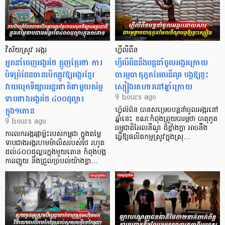
វិស័យស្រូវ អង្ករ
ហ្វីលីពីន
អ្នកនាំចេញអង្ករថៃ ត្អូញត្អែរថា ការ
ហ្វីលីពីននឹងបន្តនាំចូលអង្ករក្រោយ
បិទព្រំដែនបានបើកផ្លូវឱ្យអង្ករខ្មែរ
បារម្ភបាតុភូតអែលនីណូ បង្កឱ្យខ្វះ
វាយលុកទីផ្សារអន្តរជាតិជាមួយតម្លៃ
ស្បៀងអាហារនៅឆ្នាំក្រោយ
ទាបជាងអង្ករថៃ ៤០០ដុល្លារ
9 hours ago
ក្នុង១តោន
ហ្វីលីពីន បាន​សម្រេចបន្តនាំចូលអង្ករនៅ
ឆ្នាំនេះ ខណៈកំពុងព្រួយបារម្ភថា បាតុភូត
9 hours ago
ធម្មជាតិអែលនីណូ ដ៏ខ្លាំងក្លា​ អាចនឹង
ការលក់អង្ករផ្កាម្លិះរបស់កម្ពុជា ក្នុងតម្លៃ
ធ្វើឱ្យផលិតកម្មស្រូវក្នុងស្រុ…
ទាបជាងអង្ករហមម៉ាលិសរបស់ថៃ រហូត
ដល់៤០០ដុល្លារក្នុងមួយតោន កំពុងបង្ក
ការរញ្ជួយ និងជ្រួលច្របល់យ៉ាងខ្លា…