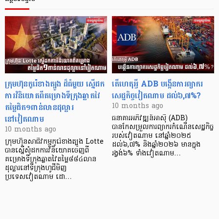
ក្រុមហ៊ុនកូរ៉េខាងត្បូង ដ៏ធំមួយ ស្នើដក
តើហេតុអ្វី ADB បង្កើនការព្យាករ
ការវិនិយោគពីគម្រោងទីក្រុងឆ្លាតវៃ
សេដ្ឋកិច្ចវៀតណាម ដល់៦,៧%?
តម្លៃជិត១ពាន់លានដុល្លារ
10 months ago
នៅវៀតណាម
ធនាគារអភិវឌ្ឍន៍អាស៊ី (ADB)
បានកែសម្រួលការព្យាករកំណើនសេដ្ឋកិច្ច
10 months ago
របស់វៀតណាម នៅឆ្នាំ២០២៥
ក្រុមហ៊ុនសាជីវកម្មកូរ៉េខាងត្បូង Lotte
ដល់៦,៧% និងឆ្នាំ២០២៦ មានក្នុង
បានស្នើសុំដកការវិនិយោគចេញពី
រង្វង់៦% ទាំងវៀតណាម…
គម្រោងទីក្រុងឆ្លាតវៃតម្លៃ៨៨៤លាន
ដុល្លារនៅទីក្រុងហូជីមិញ
ប្រទេសវៀតណាម ដោ…