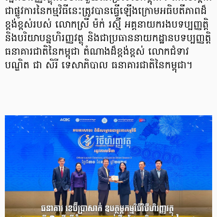
ជាផ្លូវការនៃកម្មវិធីនេះត្រូវបានធ្វើឡើងក្រោមអធិបតីភាពដ៏
ខ្ពង់ខ្ពស់របស់ លោកស្រី ម៉ក់ រស្ម៊ី អគ្គនាយករងបទប្បញ្ញត្តិ
និងបរិយាបន្នហិរញ្ញវត្ថុ និងជាប្រធាននាយកដ្ឋានបទប្បញ្ញត្តិ
ធនាគារជាតិនៃកម្ពុជា តំណាងដ៏ខ្ពង់ខ្ពស់ លោកជំទាវ
បណ្ឌិត ជា សិរី ទេសាភិបាល ធនាគារជាតិនៃកម្ពុជា។