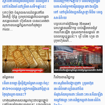
ស្ថានភាពចំណូលពន្ធគយ និងពន្ធដារ
ចំណេញ​១២%​ភ្លាម​ៗ ពេល​ទិញ​ហ្ស​ប​
នៅតែរឹងមាំនៅត្រីមាសទី១ឆ្នាំនេះ
ហោ​ស៍​តម្លៃ​១២​ម៉ឺន​ដុល្លារ​ជាង​ឡើង​
ទៅ នៅ​បុរី​ប៉េង​ហួត​ដឹ​ស្តា​ផ្លា​ទី​នី​ម អេកូ
ទោះបីជា ចំណូលសារពើពន្ធនៅតែ
សាន់​រ៉ា​យ
រឹងមាំក្ដី ប៉ុន្ដែ ប្រមុខរាជរដ្ឋាភិបាលកម្ពុជា
សម្តេចតេជោ ហ៊ុនសែន បានអះអាងថា
ហ្សបហោស៍(Shop House)
សុខភាពសេដ្ឋកិច្ចសកលកំពុងជួប
គេហដ្ឋានអាជីវកម្ម ចាប់ផ្តើមមានតំរូវ
ការល…
ការកើនឡើង គួរអោយកត់សម្គាល់ នា
ពេលបច្ចុប្បន្ននេះ។ បុរី ប៉េង ហួត ជា
ក្រុមហ៊ុនអភិ…
តម្លៃមាស
វិស័យពាណិជ្ជកម្ម
តើមានកត្តាអ្វីធ្វើឱ្យតម្លៃមាសធ្លាក់ចុះ
ការស្ទង់មតិបង្ហាញថា ក្រុមហ៊ុន
ជាង១០០ដុល្លារក្នុង១តម្លឹងនៅប៉ុន្មាន
អាម៉េរិកជាច្រើននៅចិន
ថ្ងៃចុងក្រោយនេះ?
កំពុងភ័យបុកពោះចំពោះការកើនឡើង
កម្តៅជម្លោះពាណិជ្ជកម្មរវាងអាម៉េរិក
ហាងឆេងមាសបានធ្លាក់ចុះជាបន្តបន្ទាប់
នៅប៉ុន្មានថ្ងៃចុងក្រោយនេះ ពោលគឺបាន