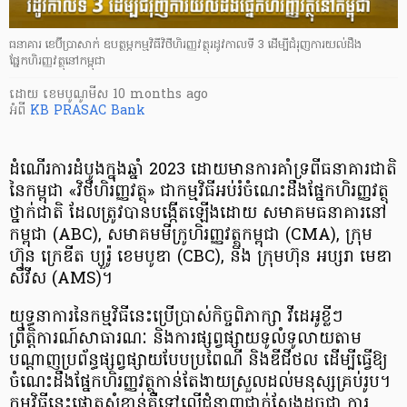
ធនាគារ ខេប៊ីប្រាសាក់ ឧបត្ថម្ភកម្មវិធីវិថីហិរញ្ញវត្ថុរដូវកាលទី 3 ដើម្បីជំរុញការយល់ដឹង
ផ្នែកហិរញ្ញវត្ថុនៅកម្ពុជា
ដោយ
​ ខេមបូណូមីស
10 months ago
អំពី
KB PRASAC Bank
​ដំណើរការដំបូង​ក្នុង​ឆ្នាំ 2023 ដោយមាន​ការ​គាំទ្រ​​ពី​ធនាគារ​ជាតិ​
នៃ​កម្ពុជា «វិថីហិរញ្ញវត្ថុ» ​ជាកម្មវិធី​អប់រំ​ចំណេះដឹងផ្នែក​ហិរញ្ញវត្ថុ
ថ្នាក់ជាតិ ដែល​ត្រូវ​បាន​បង្កើតឡើង​ដោយ សមាគម​ធនាគារ​នៅ​
កម្ពុជា (ABC), សមាគម​មីក្រូហិរញ្ញវត្ថុ​កម្ពុជា (CMA), ក្រុម
ហ៊ុន​ ក្រេឌីត ប្យួរ៉ូ ខេមបូឌា (CBC), និង ក្រុមហ៊ុន​ អប្សរា មេឌា
សឺវីស (AMS)។
យុទ្ធនាការនៃកម្មវិធី​នេះ​ប្រើប្រាស់​កិច្ច​ពិភាក្សា វីដេអូ​ខ្លីៗ
ព្រឹត្តិការណ៍​សាធារណៈ និង​ការ​ផ្សព្វផ្សាយ​ទូលំទូលាយ​តាម​
បណ្ដាញ​ប្រព័ន្ធ​ផ្សព្វផ្សាយ​បែប​ប្រពៃណី និង​ឌីជីថល ដើម្បី​ធ្វើឱ្យ​
ចំណេះដឹង​ផ្នែក​ហិរញ្ញវត្ថុ​កាន់តែ​ងាយស្រួល​ដល់​មនុស្ស​គ្រប់រូប។
កម្មវិធីនេះ​ផ្តោត​សំខាន់​គឺ​ទៅលើជំនាញ​ជាក់ស្តែងដូចជា ការ​