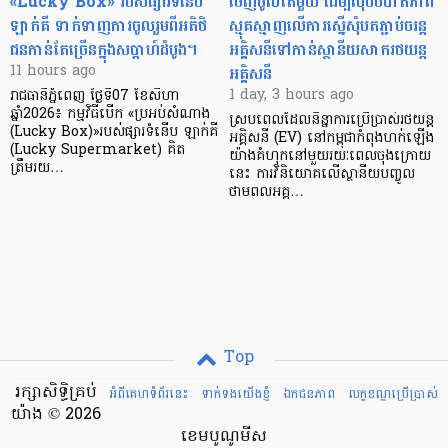
«Lucky Box» របស់ផ្សារទំនើប
ចេញចូលតែមួយ ដើម្បីលុបបំបាត់ភាព
ឡាក់គី ទាក់ទាញការចូលរួមពីអតិថិ
ស្មុគស្មាញលើការស្នើសុំបតភ្ជាប់ចរន្ត
ជនកាន់តែច្រើនក្នុងសប្តាហ៍ដំបូង។
អគ្គិសនីទៅកាន់ស្ថានីយសាករថយន្ត
អគ្គិសនី
11 hours ago
1 day, 3 hours ago
រាជធានីភ្នំពេញ ថ្ងៃទី07 ខែសីហា
ឆ្នាំ2026៖ កម្មវិធីបើក «ប្រអប់សំណាង
ស្របពេលដែលនិន្នាការប្រើប្រាស់រថយន្ត
(Lucky Box)»របស់ផ្សារទំនើប ឡាក់គី
អគ្គិសនី (EV) នៅកម្ពុជាកំពុងហក់ឡើង
(Lucky Supermarket) គិត
យ៉ាងគំហុកនៅមួយរយៈពេលចុងក្រោយ
ត្រឹមរយ…
នេះ ការវិនិយោគលើស្ថានីយបញ្ចូល
ថាមពលអគ្គ…
Top
រក្សាសិទ្ធិគ្រប់
អំពីគេហទំព័រនេះ
ទាក់ទងយើងខ្ញំ
ឯកជនភាព
លក្ខខណ្ឌ​ប្រើ​ប្រាស់
យ៉ាង © 2026
ខេមបូណូមីស