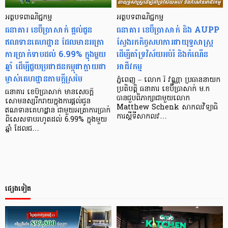
អត្ថបទពាណិជ្ជកម្ម
អត្ថបទពាណិជ្ជកម្ម
ធនាគារ ខេប៊ីប្រាសាក់ ផ្ដល់ជូន
ធនាគារ ខេប៊ីប្រាសាក់ និង AUPP
ឥណទានគេហដ្ឋាន ដែលមានអត្រា
ស្វែងរកកិច្ចសហការជាយុទ្ធសាស្ត្រ
ការប្រាក់ទាបដល់ 6.99% ក្នុងមួយ
ដើម្បីគាំទ្រវិស័យអប់រំ និងកំណើន
ឆ្នាំ ដើម្បីជួយប្រជាជនកម្ពុជាក្លាយជា
អាជីវកម្ម
ម្ចាស់គេហដ្ឋានតាមក្តីស្រមៃ
ភ្នំពេញ – លោក រី វណ្ណា ប្រធាននាយក
ប្រតិបត្តិ ធនាគារ ខេប៊ីប្រាសាក់ ម.ក
ធនាគារ ខេប៊ីប្រាសាក់ មានសេចក្តី
បានជួបពិភាក្សាជាមួយលោក
សោមនស្សរីករាយក្នុងការផ្ដល់ជូន
Matthew Schenk សាកលវិទ្យាធិ
ឥណទានគេហដ្ឋាន ជាមួយអត្រាការប្រាក់
ការស្តីទីសាកលវ…
ពិសេសទាបរហូតដល់ 6.99% ក្នុងមួយ
ឆ្នាំ ដែលជ…
ផ្សេងទៀត