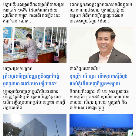
បន្ទាប់​ពី​រង​សម្ពាធ​​ពី​ការ​ទម្លាក់​ពិដាន​អត្រា​
លោកអ្នក​នាង​ខ្លះ​ប្រាកដ​ជា​បាន​​ដឹង​ឮ​តាម​
ការ​ប្រាក់ ១៨​% ដែល​កំណត់​ដោយ​
រយៈ​ការ​អាន​ព័ត៌មាន ឬ​ការ​ផ្សព្វផ្សាយ​
រដ្ឋាភិបាល​កម្ពុជា កាល​ពី​ពេល​ថ្មីៗ​នេះ
ផ្សេងៗ អំពី​ភាព​ល្បីល្បាញ​របស់​ជន​
ឥឡូវ​នេះ ធនាគ…
បរទេស​មួយ​ចំនួន ដែល…
បញ្ហា​អត្រា​ការប្រាក់
ពាណិជ្ជករជោគជ័យ
គ្រឹះស្ថាន​មីក្រូ​ហិរញ្ញវត្ថុ​នឹង​ជួប​វិបត្តិ​
ឧកញ៉ា លី ហួរ៖ ដើមទុនរកស៊ីដំបូង
ធ្ងន់ធ្ងរ​ឈាន​ទៅ​រក​ការ​ក្ស័យធន?
របស់ខ្ញុំកើតចេញពីជ្រូក១ក្បាល
ក្រុម​អ្នក​ជំនាញ​នៅ​ក្នុង​វិស័យ​ធនាគារ
និយាយ​ពី​ឈ្មោះ លី ហួរ មាន​ប្រជាជន​
ហិរញ្ញវត្ថុ​និង​ប្រតិបត្តិករ​ហិរញ្ញ​វត្ថុ បាន​​
ភាគ​ច្រើន ប្រាកដ​ជា​ស្គាល់​ច្បាស់​ណាស់
លើក​ឡើង​ប្រហាក់​ប្រហែល​គ្នា​ថា ការ​ធ្វើ​
តាមរយៈ លីហួរ ដូរ​លុយ ប្តូរ​បា្រក់ និង​
អន្តរាគមន៍​ព…
លក់​មាស នៅ​ផ្សារ​អូរ​ឫ…