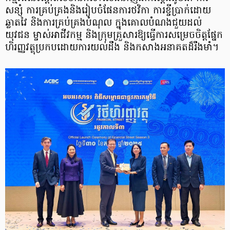
សន្សំ ការគ្រប់គ្រងនិង​រៀបចំ​ផែនការថវិកា ការ​ខ្ចីប្រាក់​ដោយ
ឆ្លាតវៃ និង​ការ​គ្រប់គ្រង​បំណុល ក្នុងគោលបំណងជួយ​ដល់​
យុវជន ម្ចាស់​អាជីវកម្ម និង​ក្រុមគ្រួសារ​ឱ្យ​ធ្វើការ​សម្រេចចិត្ត​ផ្នែក​
ហិរញ្ញវត្ថុ​ប្រកបដោយ​ការ​យល់ដឹង និង​កសាង​អនាគត​ដ៏​រឹងមាំ។