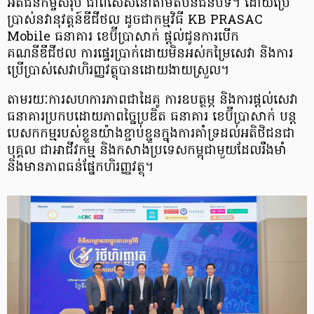
អតិជនកម្ចីសរុប ជាពិសេសនៅតាមតំបន់ជនបទ។ ដោយប្រើ
ប្រាស់នវានុវត្តន៍ឌីជីថល ដូចជាកម្មវិធី KB PRASAC
Mobile ធនាគារ ខេប៊ីប្រាសាក់ ផ្ដល់ជូនការបើក
គណនីឌីជីថល ការផ្ទេរប្រាក់ដោយមិនអស់កម្រៃសេវា និងការ
ប្រើប្រាស់សេវាហិរញ្ញវត្ថុបានដោយងាយស្រួល។
តាមរយៈការសហការភាពជាដៃគូ ការឧបត្ថម្ភ និងការផ្ដល់សេវា
ធនាគារប្រកបដោយភាពច្នៃប្រឌិត ធនាគារ ខេប៊ីប្រាសាក់ បន្ត
បេសកកម្មរបស់ខ្លួនយ៉ាងខ្ជាប់ខ្ជួនក្នុងការគាំទ្រដល់អតិថិជនជា
បុគ្គល ជាអាជីវកម្ម និងកសាងប្រទេសកម្ពុជាមួយដែលរឹងមាំ
និងមានភាពធន់ផ្នែកហិរញ្ញវត្ថុ។