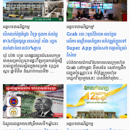
អត្ថបទ​ពាណិជ្ជកម្ម
អត្ថបទពាណិជ្ជកម្ម!
បើក​លក់​ថ្ងៃ​ដំបូង វីឡា​កូនកាត់​តម្លៃ​
Grab បោះទុនវិនិយោគបន្ថែម
ជាង​៩​ម៉ឺន​ដុល្លារ​របស់​បុរី ប៉េង ហួត
លើការពង្រីកមហិច្ឆតាអភិវឌ្ឍន៍ខ្លួនទៅ
លក់​ដាច់​បាន​៨០%​ភ្លាម
Super App ផ្តល់សេវាកម្មលើគ្រប់
វិស័យ
បុរី ប៉េង ហួត បានផ្ដល់ជូនពិសេសកម្រ
មានសម្រាប់ប្រភេទផ្ទះវីឡាកូនកាត់ម៉ូដថ្មី
បើនិយាយពីការវិនិយោគរបស់ក្រុមហ៊ុន
របស់ខ្លួនដែលស្ថិតក្នុងគម្រោង ហ្គ្រេន
Grab នៅកម្ពុជា គឺមានតែ សេវាកម្មដឹក
ស្តារ ផ្លាទីនីម ដំណាក់កាលទី២ …
ជញ្ជូនប៉ុណ្ណោះទេ ក៏ប៉ុន្តែក្រុមហ៊ុន
បច្ចេកវិទ្យាមួយនេះ បាននឹងកំពុងប…
ចំណូលពន្ធគយនៅត្រីមាសទី១ឆ្នាំនេះ
អត្ថបទពាណិជ្ជកម្ម