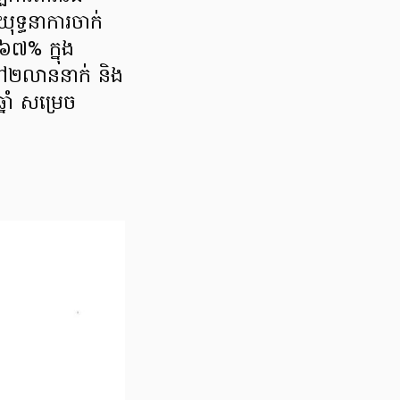
ុទ្ធនាការចាក់
៦៧% ក្នុង
ៅ២លាននាក់ និង
នាំ សម្រេច