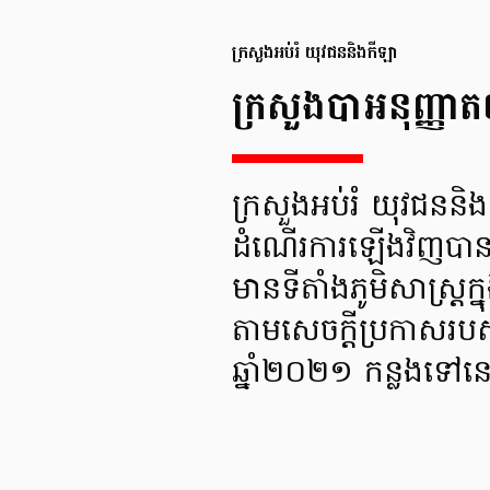
ក្រសួងអប់រំ យុវជននិងកីឡា
ក្រសួងបាអនុញ្ញា
ក្រសួងអប់រំ យុវជននិ
ដំណើរការឡើងវិញបាន 
មានទីតាំងភូមិសាស្រ្
តាមសេចក្ដីប្រកាសរបស
ឆ្នាំ២០២១ កន្លងទៅន