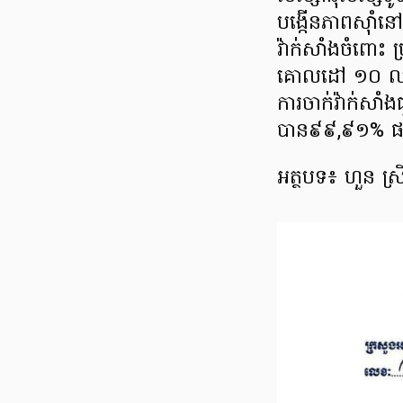
បង្កើនភាពស៊ាំនៅ
វ៉ាក់សាំងចំពោះ
គោលដៅ ១០ លាន
ការចាក់វ៉ាក់សា
បាន៩៩,៩១% ផ
អត្ថបទ៖ ហួន ស្រ