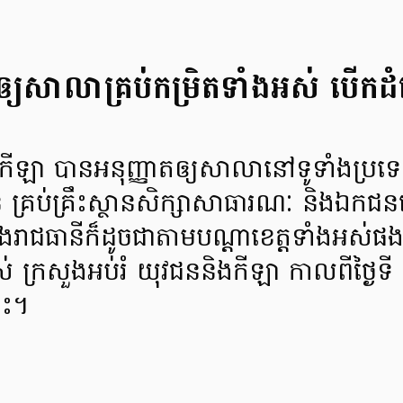
តឲ្យសាលាគ្រប់កម្រិតទាំងអស់ បើ
ងកីឡា បានអនុញ្ញាតឲ្យសាលានៅទូទាំងប្រទ
គ្រប់គ្រឹះស្ថានសិក្សាសាធារណៈ និងឯកជន
តក្នុងរាជធានីក៏ដូចជាតាមបណ្ដាខេត្តទាំងអ
់ ក្រសួងអប់រំ យុវជននិងកីឡា កាលពីថ្ងៃទ
េះ។