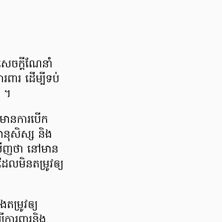
មសេចក្ដីណែនាំ
ពារ ដើម្បីទប់
រូ ។
្យមានការបើក
នុសិស្ស និង
េតឃើញថា នៅមាន
ដែលមិនតម្រូវឲ្យ
តម្រូវឲ្យ
បីការពារនិង