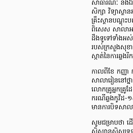
សាធារណៈ និងឯក
សិក្សា វិទ្យាស្ថាន
គ្រឹះស្ថានបណ្ដុះ
ពិសេស សាលាអនុវ
ដឹងទូទៅទាំងអស់ ត
របស់ក្រសួងសុខា
ស្កាត់នៃការឆ្លង
កាលពីខែ កញ្ញា 
សាលារៀននៅថ្នាក
លោកគ្រូអ្នកគ្រ
ករណីឆ្លងកូវីដ-១៩
មានការបិទសាល
សូមជម្រាបថា ដើម្
សិស្សានុសិស្សទូ