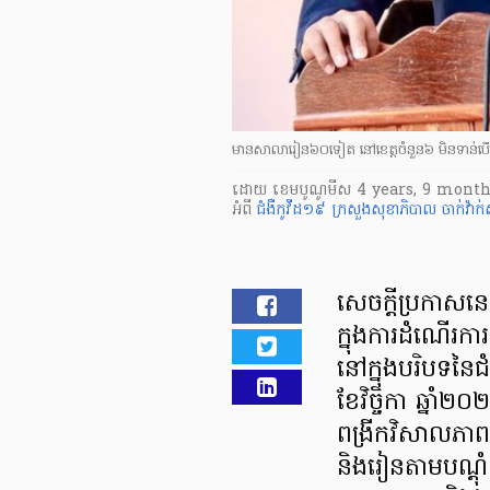
មានសាលារៀន៦០ទៀត នៅខេត្តចំនួន៦ មិនទាន់បើ
ដោយ
​ ខេមបូណូមីស
4 years, 9 month
អំពី
ជំងឺកូវីដ១៩
ក្រសួងសុខាភិបាល
ចាក់វ៉ាក
សេចក្ដីប្រកាសន
ក្នុងការដំណើរការ
នៅក្នុងបរិបទនៃជំ
ខែវិច្ចិកា ឆ្នា
ពង្រីកវិសាលភាព
និងរៀនតាមបណ្ដុំស