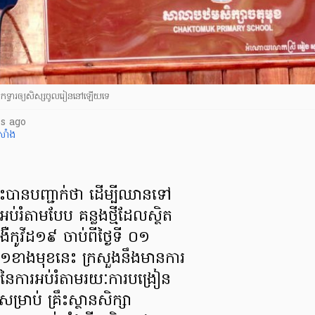
កទ្វារឲ្យសិស្សចូលរៀននៅឡើយទេ
s ago
់សាំង
េះបានបញ្ជាក់ថា ដើម្បីឈានទៅ
អប់រំតាមបែប គន្លងថ្មីដែលស្ថិត
ងឺកូវីដ១៩ ចាប់ពីថ្ងៃទី ០១
ំ២០២១ខាងមុខនេះ ក្រសួងនឹងមានការ
នៃការអប់រំតាមរយៈការបង្រៀន
ម្រាប់ គ្រឹះស្ថានសិក្សា