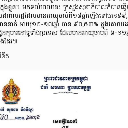
ក្នុងខ្លួន។ មកទល់ពេលនេះ ក្រសួងសុខាភិបាលក៏បានធ្វើយ
 ប្រជាពលរដ្ឋដែលមានអាយុចាប់ពី១៨ឆ្នាំឡើងទៅបាន៩៩,
នាក់ អាយុ១២-១៧ឆ្នាំ បាន ៩០,៥៣% ក្នុងគោលដ
ំងជូនកុមារនៅទូទាំងប្រទេស ដែលមានអាយុចាប់ពី ៦-១១ឆ្
ងដែរ៕
ីនីត