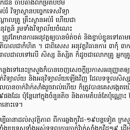
ជន ចាប់តាំងពីកម្រិតបឋម
អប់រំ វិទ្យាស្ថានបច្ចេកទេសវិទ្យា
បណ្ដាលគ្រូ គ្រឹះស្ថានអប់រំ ហើយជា
ត្តន៍ រួមទាំងវិទ្យាល័យចំណេះ
្រូវតែមានការអនុវត្តឲ្យបានម៉ត់ចត់ និងខ្ចាប់ខ្ជូនទៅតា
ភិបាលជាកំហិត ។ ជាពិសេស អនុវត្តវិធានការ ៣កុំ ៣ការ
រីករាលដាលទៅលើ សិស្ស និស្សិត ក៏ដូចជាលោកគ្រូ អ្នកគ្
កន្លងទៅនេះក្រសួងក៏បានចេញសេចក្ដីប្រកាសអនុញ្ញាតឲ
់វិទ្យាល័យ និងអនុវិទ្យាល័យឡើងវិញ ដែលទទួលសិស្សា
ូដែលបានចាក់វ៉ាក់សាំងរួចរាល់ហើយ ក៏ត្រូវបានគេសង្ក
ផងដែរ ប៉ុន្ដែនៅក្នុងចំនួនតិច និងតាមតំបន់តែប៉ុណ្ណោះ 
ានោះទេ។
បីធានាដល់សុវត្ថិភាព ពីការឆ្លងកូវីដ-១៩បន្តទៀត ក្រសួង
ទាំងប្រទេសទាំងអស់ទទួលការចាក់វ៉ាក់សាំងកូវីដ១៩ ដើម្