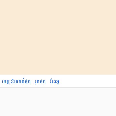
ពេញនិយមបំផុត
រូបថត
វីដេអូ