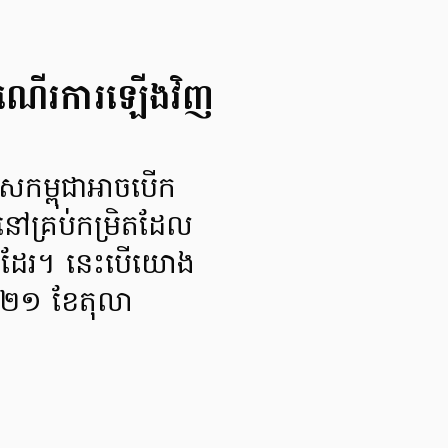
កដំណើរការឡើងវិញ
េសកម្ពុជាអាចបើក
នៅគ្រប់កម្រិតដែល
ស់ផងដែរ។ នេះបើយោង
ី ២១ ខែតុលា