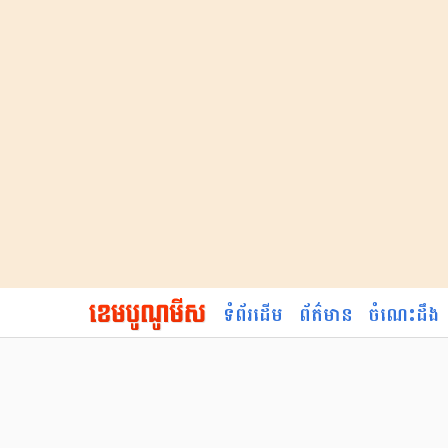
ទំព័រដើម
ព័ត៌មាន
ចំណេះដឹង