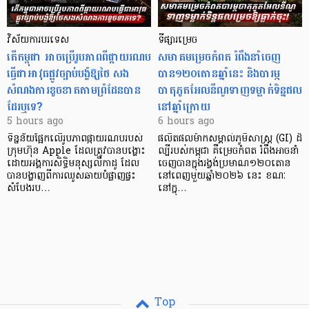
វិស័យការបរទេស
ទីផ្សារម្រេច
តើកម្ពុជា អាចប្រើរូបភាពពីផ្កាយរណប
សមាគមម្រេចកំពត រំពឹងនាំចេញ
ធ្វើជាអាវុធផ្លូវច្បាប់បង្ខំឱ្យថៃ សង
បាន១២០តោនឆ្នាំនេះ និងបារម្ភ
សំណងការខូចខាតតាមព្រំដែនបាន
បាតុភូតអែលនីណូទាញទម្លាក់ទិន្នផល
ដែរឬទេ?​
នៅឆ្នាំក្រោយ
5 hours ago
6 hours ago
ទិន្នន័យផ្អែកលើរូបភាពផ្កាយរណបរបស់
ផលិតផលម៉ាកសម្គាល់ភូមិសាស្ត្រ (GI) ដ៏
ក្រុមហ៊ុន Apple ដែលត្រូវបានបង្ហោះ
ល្បីរបស់កម្ពុជា គឺម្រេចកំពត រំពឹងអាចនាំ
ដោយអង្គការសិទ្ធិមនុស្សលីកាដូ ដែល
ចេញបានក្នុងរង្វង់ប្រមាណ១២០តោន
បានបង្ហាញពីការឈូសឆាយបំផ្លាញផ្ទះ
នៅពេញមួយឆ្នាំ២០២៦ នេះ ខណៈ
សំបែងរប…
នៅក្នុ…
Top