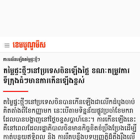
ការលើនឡើងតម្លៃផ្ទះថ្មីៗ
តម្លៃផ្ទះថ្មីៗនៅប្រទេសចិនឡើងថ្លៃ ខណៈតម្រូវការ
ទីក្រុងធំៗមានការកើនឡើងខ្ពស់
តម្លៃផ្ទះថ្មីៗនៅប្រទេសចិនបានកើនឡើងជាលើកដំបូងចាប់
គិតតាំងពីខែកញ្ញាមក នេះបើតាមទិន្នន័យផ្លូវប្រចាំខែមករា
ដែលបានបង្ហាញនៅថ្ងៃចន្ទសប្ដាហ៍នេះ។ ការកើនឡើងនេះ
គឺនៅពេលដែលរដ្ឋាភិបាលចិនមានកិច្ចខិតខំប្រឹងប្រែងដើម្បី
កាត់បន្ថយឥទ្ធិពល និង ការរឹតបន្តឹងបទប្បញ្ញត្តិដ៏តឹងរ៉ឹងលើ