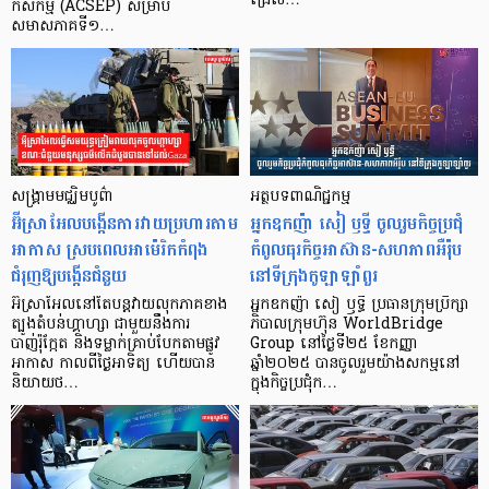
ជ្រើស…
កសិកម្ម (ACSEP) សម្រាប់
សមាសភាគទី១…
សង្រ្គាមមជ្ឈិមបូព៌ា
អត្ថបទពាណិជ្ជកម្ម
អ៊ីស្រាអែលបង្កើនការវាយប្រហារតាម
អ្នកឧកញ៉ា សៀ ឫទ្ធី ចូលរួមកិច្ចប្រជុំ
អាកាស ស្របពេលអាម៉េរិកកំពុង
កំពូលធុរកិច្ចអាស៊ាន-សហភាពអឺរ៉ុប
ជំរុញឱ្យបង្កើនជំនួយ
នៅទីក្រុងកូឡាឡាំពួរ
អ៊ីស្រាអែលនៅតែបន្តវាយលុកភាគខាង
អ្នកឧកញ៉ា សៀ ឫទ្ធី ប្រធានក្រុមប្រឹក្សា
ត្បូងតំបន់ហ្គាហ្សា ជាមួយនឹងការ
ភិបាលក្រុមហ៊ុន WorldBridge
បាញ់រ៉ុក្កែត និងទម្លាក់គ្រាប់បែកតាមផ្លូវ
Group នៅថ្ងៃទី២៥ ខែកញ្ញា
អាកាស កាលពីថ្ងៃអាទិត្យ ហើយបាន
ឆ្នាំ២០២៥ បានចូលរួមយ៉ាងសកម្មនៅ
និយាយថ…
ក្នុងកិច្ចប្រជុំក…