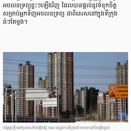
អចលនទ្រព្យខ្លះៗឡើងវិញ ដែលបានផ្ដល់នូវទំនុកចិត្ត
សម្រាប់អ្នកទិញអចលនទ្រព្យ ជាពិសេសនៅក្នុងទីក្រុង
ធំៗតែម្តង។
តម្លៃផ្ទះថ្មីៗនៅប្រទេសចិនឡើងថ្លៃ ខណៈតម្រូវការទីក្រុងធំៗមានការកើនឡើងខ្ពស់