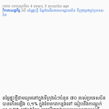
ដោយ
​ ខេមបូណូមីស
4 years, 5 months ago
វិភាគសេដ្ឋកិច្ច
អំពី
តម្លៃ​ផ្ទះ​ថ្មី
ទិន្នន័យ​ពី​ធនាគារកណ្ដាល​ចិន
ទីក្រុង​ក្វា​ង​ចូ​វ​
ប្រទេស​
ចិន
តម្លៃ​ផ្ទះ​ថ្មី​ជា​មធ្យម​នៅ​ក្នុង​ទីក្រុង​ធំ​ៗ​ចំនួន ៧០ របស់​ប្រទេស​ចិន​
បាន​កើនឡើង ០,១% ក្នុង​ខែមករា​កន្លង​ទៅ ធៀប​នឹង​ការ​ធ្លាក់​