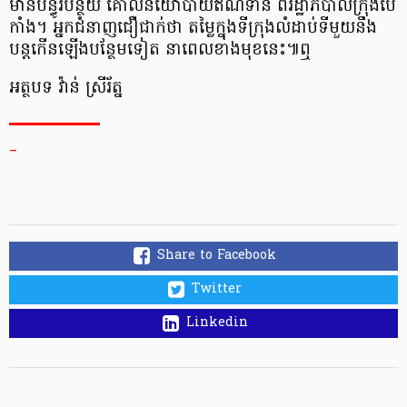
មាន​បន្ធូរបន្ថយ គោលនយោបាយ​ឥណទាន ពី​រដ្ឋាភិបាល​ក្រុង​ប៉េ​
កាំ​ង​។ អ្នកជំនាញ​ជឿជាក់​ថា តម្លៃ​ក្នុង​ទីក្រុង​លំដាប់​ទី​មួយ​នឹង​
បន្ត​កើនឡើង​បន្ថែម​ទៀត នា​ពេល​ខាង​មុខ​នេះ​៕ឮ
អត្ថបទ វ៉ាន់ ស្រីរ័ត្ន
_
Share to Facebook
Twitter
Linkedin