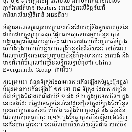
ចុះ ០,២% នៅ​ក្នុង​ខែធ្នូ នេះ​បើ​យោង​តាម​ការ​គណនា​របស់​ទី
ភ្នាក់ងារ​ព័ត៌មាន Reuters ដោយ​ផ្អែក​លើ​ទិន្នន័យ​ពី​
ការិយាល័យ​ស្ថិតិ​ជាតិ NBS​ចិន​។
ទីផ្សារ​អចលនទ្រព្យ​របស់​ប្រទេស​ចិន​ដែល​ស្មើនឹង​មួយ​ភាគ​បួន​នៃ​
ផលិតផល​ក្នុងស្រុក​សរុប ផ្អែក​តាម​សូចនាករ​មួយ​ចំនួន បាន​
បង្ហាញ​ឲ្យ​ឃើញ​ពី​ការ​ធ្លាក់​ចុះ ដោយសារ​តែ​ការ​ជំរុញ​របស់​ទីក្រុង​
ប៉េ​កាំ​ង​ក្នុង​ការ​កាត់​បន្ថយ​ការ​ពង្រីក​ខ្លួន​នៃ​វិស័យ​នេះ នៅ​ចំ​ពេល​
ដែល​ក្រុមហ៊ុន​អចលនទ្រព្យ​មួយ​ចំនួន​កំពុង​មានការ ខាតបង់ និង
មាន​ជំពាក់​បំណុល​ជា​ច្រើន​សន្ធឹកសន្ធាប់​ដូច​ជា China
Evergrande Group ជាដើម​។
គួរ​ជម្រាប​ថា ចំនួន​ទីក្រុង​ដែល​មានការ​កើនឡើង​តម្លៃ​ផ្ទះ​ថ្មី​ៗ​ខ្ពស់​
បំផុត​មានការ​កើនឡើង​ពី ១៥ ទៅ ២៨ ទីក្រុង ដែល​ភាគច្រើន
គឺជា​ទីក្រុង​ធំ​ជាងគេ​លំដាប់​ទី ១ និង ទី ២ ក្នុង​ប្រទេស​ចិន​។ ក្នុង​
នោះ​ផង​ដែរ តម្លៃ​ជា​មធ្យម​នៃ​លំនៅ​ដ្ឋា​ន​ថ្មី​នៅ​ក្នុង​ទីក្រុង​ធំ​ៗ​ចំនួន​
បួន​របស់​ប្រទេស​ចិន​គឺ ប៉េ​កាំ​ង សៀង​ហៃ ក្វា​ង​ចូ​វ និង ស៊ិ​ន​ជិន
ដែល​ធ្លាប់​បាន​ធ្លាក់​ចុះ ០,១% ក្នុង​ខែធ្នូ បាន​កើនឡើង​០,៦%​វិញ​
នៅ​ខែមករា​ឆ្នាំ​នេះ​។ នេះ​បើ​តាម​ការិយាល័យ​ស្ថិតិ​ជាតិ របស់​ចិន​