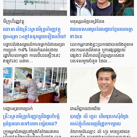
មីក្រូ​ហិរញ្ញវត្ថុ
មនុស្ស​ធម៌​គ្មាន​ព្រំដែន
ធនាគារ​និង​គ្រឹះស្ថាន​មីក្រូ​ហិរញ្ញវត្ថុ​
ជន​បរទេស​៣​រូប​ដែល​ជួយ​ខ្មែរ​លេច​ធ្លោ​
ជួប«គ្រោះ»ក្តៅ​គគុក​មួយ​ទៀត​ហើយ!
ជាង​គេ
បន្ទាប់​ពី​រង​សម្ពាធ​​ពី​ការ​ទម្លាក់​ពិដាន​អត្រា​
លោកអ្នក​នាង​ខ្លះ​ប្រាកដ​ជា​បាន​​ដឹង​ឮ​តាម​
ការ​ប្រាក់ ១៨​% ដែល​កំណត់​ដោយ​
រយៈ​ការ​អាន​ព័ត៌មាន ឬ​ការ​ផ្សព្វផ្សាយ​
រដ្ឋាភិបាល​កម្ពុជា កាល​ពី​ពេល​ថ្មីៗ​នេះ
ផ្សេងៗ អំពី​ភាព​ល្បីល្បាញ​របស់​ជន​
ឥឡូវ​នេះ ធនាគ…
បរទេស​មួយ​ចំនួន ដែល…
បញ្ហា​អត្រា​ការប្រាក់
ពាណិជ្ជករជោគជ័យ
គ្រឹះស្ថាន​មីក្រូ​ហិរញ្ញវត្ថុ​នឹង​ជួប​វិបត្តិ​
ឧកញ៉ា លី ហួរ៖ ដើមទុនរកស៊ីដំបូង
ធ្ងន់ធ្ងរ​ឈាន​ទៅ​រក​ការ​ក្ស័យធន?
របស់ខ្ញុំកើតចេញពីជ្រូក១ក្បាល
ក្រុម​អ្នក​ជំនាញ​នៅ​ក្នុង​វិស័យ​ធនាគារ
និយាយ​ពី​ឈ្មោះ លី ហួរ មាន​ប្រជាជន​