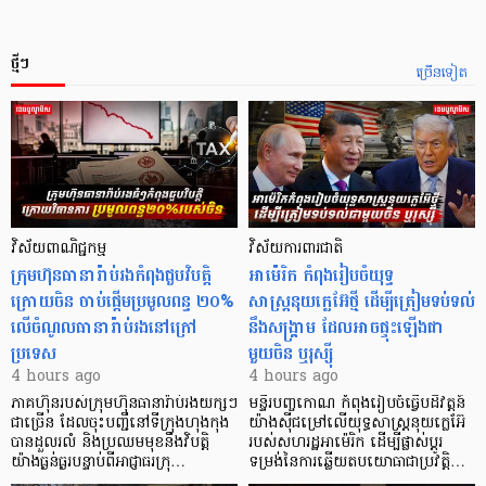
ថ្មីៗ
ច្រើនទៀត
វិស័យពាណិជ្ជកម្ម
វិស័យការពារជាតិ
ក្រុមហ៊ុនធានារ៉ាប់រងកំពុងជួបវិបត្តិ
អាម៉េរិក កំពុងរៀបចំយុទ្ធ
ក្រោយចិន ចាប់ផ្តើមប្រមូលពន្ធ ២០%
សាស្ត្រនុយក្លេអ៊ែថ្មី ដើម្បីត្រៀមទប់ទល់
លើចំណូលធានារ៉ាប់រងនៅក្រៅ
នឹងសង្គ្រាម ដែលអាចផ្ទុះឡើងជា
ប្រទេស
មួយចិន ឬរុស្ស៊ី
4 hours ago
4 hours ago
ភាគហ៊ុនរបស់ក្រុមហ៊ុនធានារ៉ាប់រងយក្សៗ
មន្ទីរបញ្ចកោណ កំពុងរៀបចំធ្វើបដិវត្តន៍
ជាច្រើន ដែលចុះបញ្ជីនៅទីក្រុងហុងកុង
យ៉ាងស៊ីជម្រៅលើយុទ្ធសាស្ត្រនុយក្លេអ៊ែ
បានដួលរលំ និងប្រឈមមុខនឹងវិបត្តិ
របស់សហរដ្ឋអាម៉េរិក ដើម្បីផ្លាស់ប្តូរ
យ៉ាងធ្ងន់ធ្ងរបន្ទាប់ពីអាជ្ញាធរក្រុ…
ទម្រង់នៃការឆ្លើយតបយោធាជាប្រវត្តិ…