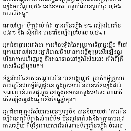
ឡើង​មក​វិញ ០,៥% នៅ​ខែមករា បន្ទាប់​ពី​បាន​ធ្លាក់​ចុះ ០,៦%
កាលពី​ខែធ្នូ​។
ដោយឡែក ទីក្រុង​ប៉េ​កាំ​ង បាន​កើនឡើង ១% សៀង​ហៃ​កើន
០,៦% និង ស៊ិ​ន​ជិន បាន​កើនឡើង​ប្រហែល ០,៥%​។
អ្នកជំនាញ​អះអាង​ថា ការ​កើនឡើង​នៃ​តម្រូវការ​ទិញ​ផ្ទះ​ថ្មី​ៗ គឺ​នៅ​
ក្រោយ​ពេល​ដែល រដ្ឋាភិបាល​ចិន​មានការ​ធ្វើ​ឲ្យ​ប្រសើរ​ឡើង​នូវ​
បរិយាកាស​ហិរញ្ញវត្ថុ និង​ឥណទាន​នៅ​ក្នុង​វិស័យ​នេះ តាំងពី​ត្រី
មាស​ទី​៤​ឆ្នាំ​មុន​មក​។
ទិន្នន័យ​ពី​ធនាគារកណ្ដាល​ចិន បាន​បង្ហាញ​ថា ប្រាក់​កម្ចី​គ្រួសារ
ភាគច្រើន​ជា​កម្ចី​ទិញ​ផ្ទះ​នៅ​ក្នុង​ប្រទេស​ចិន​បាន​កើនឡើង​ដល់
១៣៣​ពាន់​លាន​ដុល្លារ នៅ​ក្នុង​ខែមករា​កន្លង​ទៅ​នេះ ពោល​គឺ​
កើនឡើង​ទ្វេ​ដង​ធៀប​នឹង​ខែធ្នូ​ឆ្នាំ​មុន​។
អ្នកជំនាញ​ក្នុង​វិស័យ​អចលនទ្រព្យ​ចិន បាន​និយាយ​ថា "​ការ​កើន
ឡើង​នៅ​ក្នុង​ទីក្រុង​លំដាប់​ទី​១ មិនសូវ​ទាក់ទង​នឹង​កត្តា​តាម​រដូវ​
កាល​ឡើយ ក៏​ប៉ុន្តែ​ដោយសារ​តែ​អំណាច​ទិញ​កើនឡើង ចំ​ពេល​