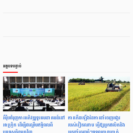
អត្ថបទបន្ទាប់
អឺរ៉ុបជំរុញការអភិវឌ្ឍទូរគមនាគមន៍នៅ
ការកើនឡើងនៃការនាំចេញអង្ករ
អាហ្វ្រិក ដើម្បីដណ្តើមឥទ្ធិពលពី
របស់វៀតណាម ធ្វើឱ្យអ្នកផលិតនិង
ប្រទេសចិនមកវិញ
អ្នកនាំចេញធំៗទទួលបានប្រាក់