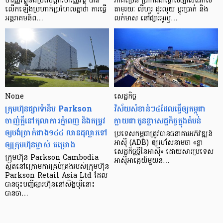
ហិរញ្ញវត្ថុ​និង​ប្រតិបត្តិករ​ហិរញ្ញ​វត្ថុ បាន​​
ភាគ​ច្រើន ប្រាកដ​ជា​ស្គាល់​ច្បាស់​ណាស់
លើក​ឡើង​ប្រហាក់​ប្រហែល​គ្នា​ថា ការ​ធ្វើ​
តាមរយៈ លីហួរ ដូរ​លុយ ប្តូរ​បា្រក់ និង​
អន្តរាគមន៍​ព…
លក់​មាស នៅ​ផ្សារ​អូរ​ឫ…
None
សេដ្ឋកិច្ច​
ក្រុមហ៊ុនផ្សារទំនើប Parkson
វិស័យ​សំខាន់ៗ​៤​ដែល​ធ្វើ​ឲ្យ​កម្ពុជា​
ចាញ់ក្ដីនៅតុលាការភ្នំពេញ និងតម្រូវ
ក្លាយ​ជា​កូន​ខ្លា​សេដ្ឋកិច្ច​ក្នុង​តំបន់
ឲ្យបង់ប្រាក់ជាង១៤៤ លានដុល្លារទៅ
ប្រទេស​កម្ពុជា​ត្រូវ​បាន​ធនាគារ​អភិវឌ្ឍន៍​
ឲ្យក្រុមហ៊ុនម្ចាស់ គម្រោង
អាស៊ី (ADB) ឲ្យ​រហ័ស​នាមថា «ខ្លា​
សេដ្ឋកិច្ច​ថ្មី​នៃ​អាស៊ី» ដោយសារ​ប្រទេស​
ក្រុមហ៊ុន Parkson Cambodia
អាស៊ី​អាគ្នេយ៍​មួយ​ន…
ស្ថិតនៅក្រោមការគ្រប់គ្រងរបស់ក្រុមហ៊ុន
Parkson Retail Asia Ltd ដែល
បានចុះបញ្ចីផ្សារហ៊ុននៅសិង្ហបុរីនោះ
បានចា…