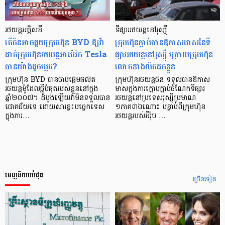
រថយន្តអគ្គិសនី
ទីផ្សាររថយន្តនៅរុស្ស៊ី
តើចិនអាចជួយក្រុមហ៊ុន BYD ឱ្យវ៉ា
ក្រុមហ៊ុនក្ដាប់បានឱកាសមាសនៃទី
ដាច់ក្រុមហ៊ុនរថយន្តអាម៉េរិក Tesla
ផ្សាររថយន្តនៅរុស្ស៊ី ក្រោយក្រុមហ៊ុន
បានយ៉ាងដូចម្ដេច?
លោកខាងលិចដកខ្លួន
ក្រុមហ៊ុន BYD បានចាប់ផ្ដើមផលិត
ក្រុមហ៊ុនរថយន្តចិន ទទួលបានឱកាស
រថយន្តម៉ូដែលថ្មីបំផុតរបស់ខ្លួននៅក្នុង
មាសក្នុងការក្តោបក្តាប់ចំណែកទីផ្សារ
ឆ្នាំ២០០៧។ ដំបូងឡើយវាមិនទទួលបាន
រថយន្តនៅប្រទេសរុស្ស៊ីប្រមាណ
ជោគជ័យទេ ដោយសារខ្វះបច្ចេកទេស
១ភាគ៣ឯណោះ បន្ទាប់ពីក្រុមហ៊ុន
ក្នុងការ…
រថយន្តរបស់អឺរ៉ុប …
ពេញនិយមបំផុត
ច្រើនទៀត