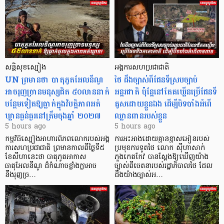
សន្តិសុខស្បៀង
អង្គការសហប្រជាជាតិ
UN ព្រមានថា បាតុភូតអែលនីណូ
ថៃ ដឹងច្បាស់ពីផែនទីស្របច្បាប់
អាចរុញច្រានមនុស្សជិត ៥០លាននាក់
អន្តរជាតិ ប៉ុន្តែនៅតែគឃ្លើនប្រើផែនទី
បន្ថែមទៀតឱ្យធ្លាក់ក្នុងវិបត្តិ​ភាពអត់
គូសដោយខ្លួនឯង ដើម្បីបិទបាំងអំពើ
ឃ្លានធ្ងន់ធ្ងរនៅត្រឹមចុងឆ្នាំ ២០២៧
ឈ្លានពានរបស់ខ្លួន
5 hours ago
5 hours ago
កម្មវិធីស្បៀងអាហារពិភពលោករបស់អង្គ
ការអះអាងដោយគ្មានខ្មាសអៀនរបស់
ការសហប្រជាជាតិ ព្រមាន​កាលពីថ្ងៃទី៥
ប្រមុខការទូតថៃ លោក ស៊ីហាសាក់
ខែសីហានេះថា បាតុភូតអាកាស
ភួងកេតកែវ បានស្តែងឱ្យឃើញយ៉ាង
ធាតុអែលនីណូ ដ៏កំណាចខ្លាំងក្លាអាច
ច្បាស់ពីចេតនារបស់រដ្ឋាភិបាលថៃ ដែល
នឹងរុញច្រ…
ដឹងយ៉ាងច្បាស់អ…