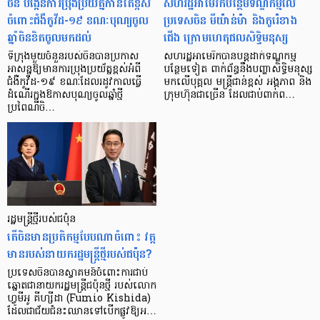
ចិន បង្កើនការប្រុងប្រយ័ត្នកាន់តែខ្ពស់
សហរដ្ឋអាមេរិកបន្ថែមទណ្ឌកម្មលើ
ចំពោះជំងឺកូវីដ-១៩ ខណៈបុណ្យចូល
ប្រទេសចិន មីយ៉ាន់ម៉ា និងកូរ៉េខាង
ឆ្នាំចិនខិតចូលមកដល់
ជើង ក្រោមហេតុផលសិទ្ធិមនុស្ស
ទីក្រុងមួយចំនួនរបស់ចិនបានប្រកាស
សហរដ្ឋអាមេរិកបានបន្តដាក់ទណ្ឌកម្ម
អាសន្នឱ្យមានការប្រុងប្រយ័ត្នខ្ពស់អំពី
បន្ថែមទៀត ពាក់ព័ន្ធនឹងបញ្ហាសិទ្ធិមនុស្ស
ជំងឺកូវីដ-១៩ ខណៈដែលរដូវកាលធ្វើ
មកលើបុគ្គល មន្ត្រីជាន់ខ្ពស់ អង្គភាព និង
ដំណើរក្នុងឱកាសបុណ្យចូលឆ្នាំថ្មី
ក្រុមហ៊ុនជាច្រើន ដែលជាប់ពាក់ព…
ប្រពៃណីចិ…
រដ្ឋមន្ត្រីថ្មីរបស់ជប៉ុន
តើចិនមានប្រតិកម្មបែបណាចំពោះ វត្ត
មានរបស់នាយករដ្ឋមន្ត្រីថ្មីរបស់ជប៉ុន?
ប្រទេសចិនបានស្វាគមន៍ចំពោះការជាប់
ឆ្នោតជានាយករដ្ឋមន្ត្រីជប៉ុនថ្មី របស់លោក
ហ្វូមីអូ គីហ្សីដា (Fumio Kishida)
ដែលជាជ័យជំនះឈានទៅបើកផ្លូវឱ្យអ…