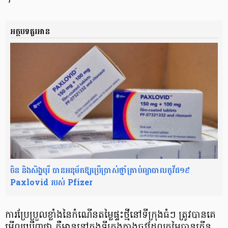
។
អត្ថបទគួរអាន
ចិន និងសិង្ហបុរី បានអនុម័តឱ្យប្រើប្រាស់ថ្នាំគ្រាប់ព្យាបាលកូវីដ១៩
Paxlovid របស់ Pfizer
ការ​ប្រែប្រួល​ខ្លាំង​នៃ​កំណើន​តម្លៃ​ផ្ទះ​ថ្មី​នៅ​ទីក្រុង​ធំ​ៗ ត្រូវ​បាន​គេ​
មើលឃើញ​ថា គឺ​មាននៅ​ក្នុង​ទីក្រុង​ក្វា​ង​ចូ​វ​ដែល​តម្លៃ​បាន​កើន