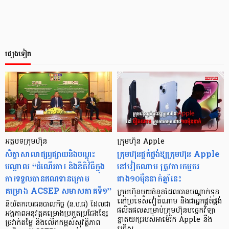
ផ្សេងទៀត
អត្ថបទក្រុមហ៊ុន
ក្រុមហ៊ុន Apple
សិក្ខាសាលាផ្សព្វផ្សាយនិងបណ្តុះ
ក្រុមហ៊ុនផ្គត់ផ្គង់ឱ្យក្រុមហ៊ុន Apple
បណ្តាល “ដំណើរការ និងនីតិវិធីក្នុង
នៅវៀតណាម ត្រូវការកម្មករ
ការទទួលបានឥណទានក្រោម
ជាង១០ម៉ឺននាក់ឆ្នាំនេះ
គម្រោង ACSEP សមាសភាគទី១”
ក្រុមហ៊ុនមួយចំនួនដែលបានបណ្ដាក់ទុន
នៅប្រទេសវៀតណាម និងជាអ្នកផ្គត់ផ្គង់
និយ័តករបរធនបាលកិច្ច (ន.ប.ធ) ដែលជា
ផលិតផលសម្រាប់ក្រុមហ៊ុនបច្ចេកវិទ្យា
អង្គភាពអនុវត្តគម្រោងប្រកួតប្រជែងខ្សែ
ខ្នាតយក្សរបស់អាម៉េរិក Apple នឹង
ច្រវាក់តម្លៃ និងលើកកម្ពស់សុវត្ថិភាព