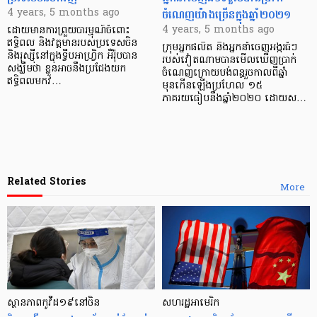
ចំណេញយ៉ាងច្រើនក្នុងឆ្នាំ២០២១
4 years, 5 months ago
4 years, 5 months ago
ដោយមានការព្រួយបារម្មណ៍ចំពោះ
ឥទ្ធិពល និងវត្តមានរបស់ប្រទេសចិន
ក្រុមអ្នកផលិត និងអ្នកនាំចេញអង្ករធំៗ
និងរុស្ស៊ីនៅក្នុងទ្វីបអាហ្វ្រិក អឺរ៉ុបបាន
របស់វៀតណាមបានមើលឃើញប្រាក់
សង្ឃឹមថា ខ្លួនអាចនឹងប្រជែងយក
ចំណេញក្រោយបង់ពន្ធរួចកាលពីឆ្នាំ
ឥទ្ធិពលមកវ…
មុនកើនឡើងប្រហែល ១៥
ភាគរយធៀបនឹងឆ្នាំ២០២០ ដោយស…
Related Stories
More
ស្ថានភាពកូវីដ១៩នៅចិន
សហរដ្ឋអាមេរិក