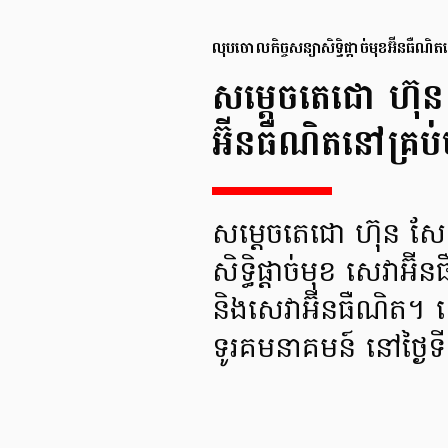
លុបចោលកិច្ចសន្យាសិទ្ធិផ្តាច់មុខអ៊ីនធឺណិត
សម្តេចតេជោ ហ៊ុន 
អ៊ីនធឺណិតនៅគ្រប់ប
សម្តេចតេជោ ហ៊ុន សែន
សិទ្ធិផ្តាច់មុខ សេវាអ៊
និងសេវាអ៊ីនធឺណិត។ ន
ទូរគមនាគមន៍ នៅថ្ងៃ