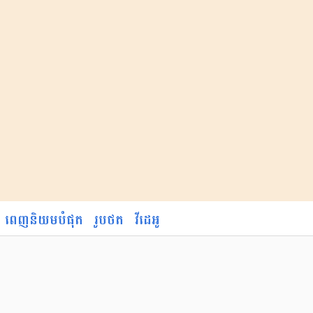
ពេញនិយមបំផុត
រូបថត
វីដេអូ