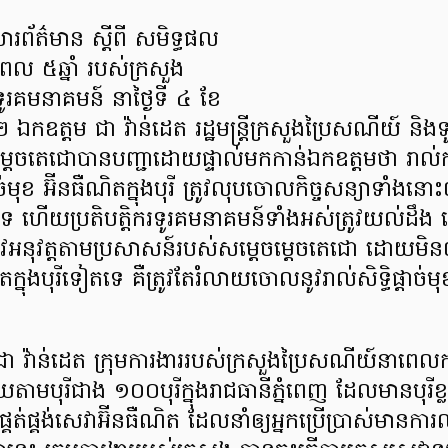
សារព័ត៌មាន ស្ដីពី សមិទ្ធផល
ល ៥ឆ្នាំ របស់ក្រសួង
ូរគមនាគមន៍ នាថ្ងៃទី ៤ ខែ
 ឯកឧត្តម ជា វ៉ាន់ដេត រដ្ឋមន្រ្តីក្រសួងប្រៃសណីយ៍ និ
េចតេជោបានបញ្ជាដោយផ្ទាល់មកកាន់ឯកឧត្តមថា រាល់ក
ាច់មុខ អ៊ីនធឺណិតក្នុងបុរី ត្រូវលុបចោលកិច្ចសន្យាទាំង
 ហើយប្រតិបត្តិករទូរគមនាគមន៍ទាំងអស់ត្រូវយល់ដឹ
ូវអនុវត្តតាមប្រសាសន៍របស់សម្តេចម្តេចតេជោ ដោយមិនឲ្
ក្នុងបុរីទៀតទេ គឺត្រូវតែរំលាយចោលនូវរាល់សិទ្ធិផ្តាច់
ា វ៉ាន់ដេត ក្រុមការងាររបស់ក្រសួងប្រៃសណីយ៍នាពេលក
័យតាមបុរីជាង ១០០បុរីក្នុងរាជធានីភ្នំពេញ ដែលមានបុរីខ្លះផ្
ផ្គត់ផ្គង់សេវាអ៊ីនធឺណិត ដែលនាំឲ្យអ្នកប្រើប្រាស់មានការល