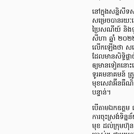
នៅក្នុងសន្និសីទ
សម្រេចបានរយៈពេ
ប្រៃសណីយ៍ និងទ
សីហា ឆ្នាំ ២០២២
លើកឡើងថា សម្ត
ដែលមានសិទ្ធិផ្ត
ឲ្យមានទៀតនោះទេ
ទូរគមនាគមន៍ ត្រ
មុខសេវាអ៊ីនធឺណិត
បន្ទាន់។
បើតាមឯកឧត្តម ជ
ការចុះស្រង់ទិន្នន
មុខ ដល់ក្រុមហ៊ុន