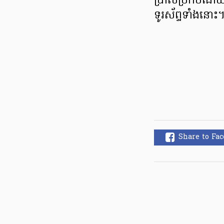
ប្រាស់ប្រកបដោ
ទូរស័ព្ទទាំងនោះ
Share to Fa