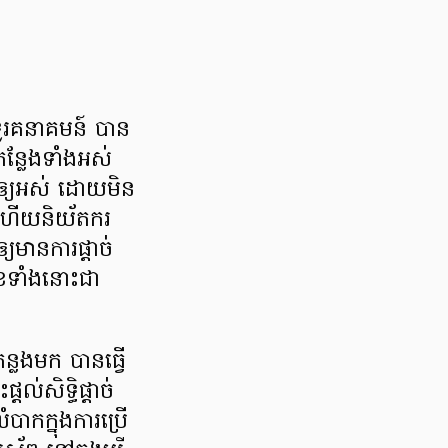
ងទូរគនាគមន៍ បាន
ន្លែងទាំងអស់
នោះឲ្យអស់ ដោយមិន
ង ហើយនិយ័តករ
យមានការផ្តាច់
មុខទាំងនោះជា
ន្លងមក បានធ្វើ
តល់សិទ្ធិផ្តាច់
ំបាកក្នុងការប្រើ