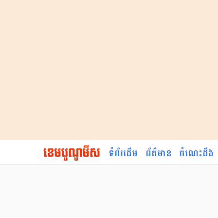
ទំព័រដើម
ព័ត៌មាន
ចំណេះដឹង