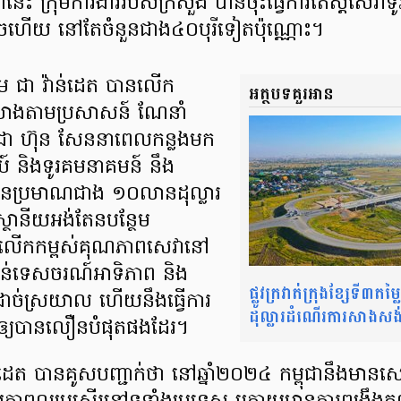
ានេះ ក្រុមការងាររបស់ក្រសួង បានចុះធ្វើការតេស្តសេវាទូរស័
រួចហើយ នៅតែចំនួនជាង៤០បុរីទៀតប៉ុណ្ណោះ។
តម ជា វ៉ាន់ដេត បានលើក
អត្ថបទគួរអាន
ងតាមប្រសាសន៍ ណែនាំ
ជោ ហ៊ុន សែននាពេលកន្លងមក
៍ និងទូរគមនាគមន៍ នឹង
ួនប្រមាណជាង ១០លានដុល្លារ
្ថានីយអង់តែនបន្ថែម
បីលើកកម្ពស់គុណភាពសេវានៅ
់ទេសចរណ៍អាទិភាព និង
ផ្លូវក្រវាត់ក្រុងខ្សែទី
ាច់ស្រយាល ហើយនឹងធ្វើការ
ដុល្លារដំណើរការសាង
េះឲ្យបានលឿនបំផុតផងដែរ។
់ដេត បានគូសបញ្ជាក់ថា នៅឆ្នាំ២០២៤ កម្ពុជានឹងមានសេវា