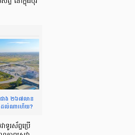
ព្ទ នៅក្នុងបុរី
៣តម្លៃជាង ២៦៧លាន
សង់ដល់ណាហើយ?
ទូរស័ព្ទប្រើ