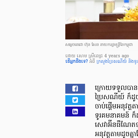
សម្តេចតេជោ ហ៊ុន សែន នាយករដ្ឋមន្ត្រីនៃកម្ពុជា
ដោយ
សោម ស្រីពេជ្រ
4 years ago
តើ​អ្នក​ដឹងទេ?
អំពី
ក្រសួងប្រៃសណីយ៍ និងទ
ក្រោយទទួលបានបញ
ប្រៃសណីយ៍ ក៏ដូ
ចាប់ផ្ដើមអនុវត្ត
ទូរគមនាគមន៍ ក៏ដូ
សេវាអ៊ីនធឺណែតទា
អនុវត្តតាមដូចគ្ន