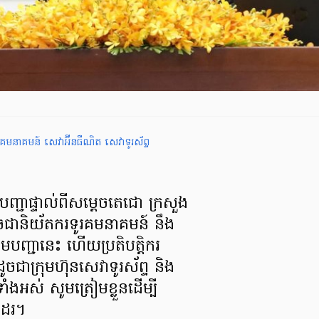
ូរគមនាគមន៍
សេវាអ៊ីនធឺណិត
សេវាទូរស័ព្ទ
្ជាផ្ទាល់ពីសម្តេចតេជោ ក្រសួង
ចជានិយ័តករទូរគមនាគមន៍ នឹង
តាមបញ្ជានេះ ហើយប្រតិបត្តិករ
ចជាក្រុមហ៊ុនសេវាទូរស័ព្ទ និង
ំងអស់ សូមត្រៀមខ្លួនដើម្បី
ាដែរ។