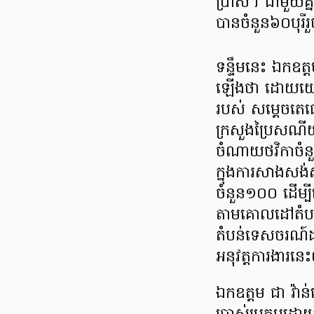
ប្រាស់។ ជាមួយគ្ន
បានចំនួន៦០បុរី
ទន្ទឹមនេះ ឯកឧត្
ឡើងថា ដោយយោ
របស់ សម្ដេចតេ
ក្រសួងប្រៃសណីយ
ចំណាយថវិកាចំន
ក្នុងការសាងសង់ស
ចំនួន១០០ ដើម្
តាមគោលដៅតំបន
តំបន់ទេសចរណ៍ដ
អនុវត្តការងារន
ឯកឧត្តម ជា វ៉ាន