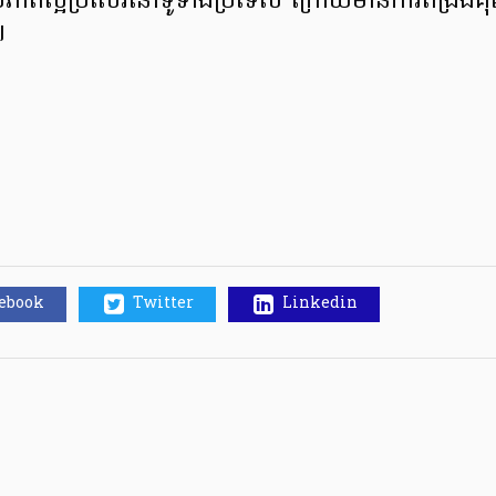
យភាពល្អប្រសើរនៅទូទាំងប្រទេស ក្រោយមានការពង្រឹង
៕
cebook
Twitter
Linkedin