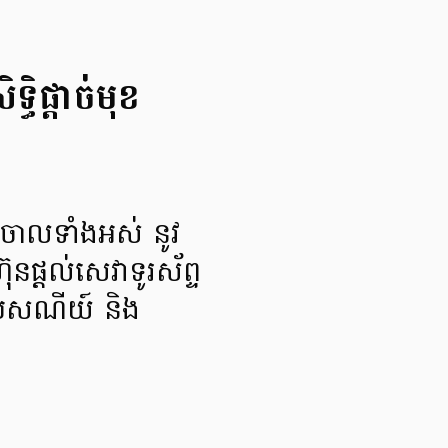
ធិផ្តាច់មុខ
ុបចោលទាំងអស់ នូវ
៊ុនផ្តល់សេវាទូរស័ព្ទ
្រៃសណីយ៍ និង