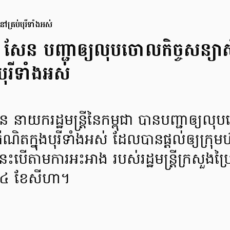
នៅគ្រប់បុរីទាំងអស់
សែន បញ្ជាឲ្យលុបចោលកិច្ចសន្យាសិទ្
ុរីទាំងអស់
 នាយករដ្ឋមន្ត្រីនៃកម្ពុជា បានបញ្ជាឲ្យល
ីនធឺណិតក្នុងបុរីទាំងអស់ ដែលបានផ្តល់ឲ្យក្រុមហ
េះបើតាមការអះអាង របស់រដ្ឋមន្ត្រីក្រសួងប
ទី៤ ខែសីហា។