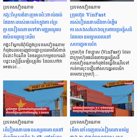
ប្រទេសវៀតណាម
ប្រទេសវៀតណាម
កង្វះវិស្វករជំនាញអាចប៉ះពាល់ដល់
ក្រុមហ៊ុន VinFast
ផែនការរបស់អាមេរិកក្នុងការប្រែ
របស់វៀតណាមនឹងចាប់ផ្តើម
ក្លាយវៀតណាមទៅជាមជ្ឈមណ្ឌល
ការសាងសង់រោងចក្ររថយន្តអគ្គិសនី
ផលិតកម្មបន្ទះឈីប
ដែលបានពន្យារពេលនៅ
សហរដ្ឋអាមេរិក
កង្វះវិស្វករដ៏រ៉ាំរ៉ៃក្នុងប្រទេសវៀតណាម
កំពុងលេចចេញជាបញ្ហាប្រឈមដ៏សំខាន់
ក្រុមហ៊ុន វីនហ្វាស (VinFast) ដែល
ចំពោះកំណើន នៃឧស្សាហកម្មឧបករណ៍
ជាក្រុមហ៊ុនផលិតរថយន្តអគ្គិសនី
បន្ទះសៀគ្វីអេឡិចត្រូនិច ដែលហៅថា
របស់វៀតណាមកំពុងតែធ្វើដំណើរទៅ
semic…
កាន់ការចុះបញ្ជីនៅសហរដ្ឋអាមេរិក
តាមរយៈក្រុមហ៊ុ…
ប្រទេសវៀតណាម
ប្រទេសវៀតណាម
តើវៀតណាមអាចសម្រេចគោលដៅ
តើការនាំចេញរបស់វៀតណាមតម្លៃ