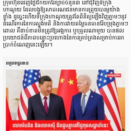
ក្រុមហ៊ុនដេញថ្លៃជីកយករ៉ែខ្សាច់ចំនួន៣ នៅជុំវិញទីក្រុង
ហាណូយ ដែលបង្កឱ្យសាធារណជនមានការព្រួយបារម្ភយ៉ាង
ខ្លាំង ដូច្នេះហើយទីក្រុងហាណូយត្រូវតែពិនិត្យឡើងវិញភ្លាមៗនូវ
ដំណើរការនៃការស្ទង់មតិ និងការវាយតម្លៃធនធានរ៉ែបម្រុងភ្លាមៗ
ពោល គឺដាច់ខាតមិនត្រូវឱ្យអង្គការ ឬបុគ្គលណាមួយ បានផល
ប្រយោជន៍ពីភាពចន្លោះប្រហោងនៃការគ្រប់គ្រងសម្រាប់ការរក
ប្រាក់ចំណេញនេះឡើយ។
អត្ថបទគួរអាន