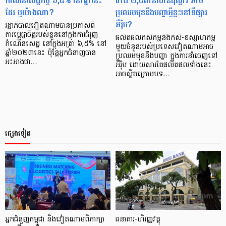
កំណើនសេដ្ឋកិច្ច ៦,៥% នៅឆ្នាំនេះ
ជាង ២,៥ពាន់លានដុល្លារ អាច
ដែរ ឬយ៉ាងណា?
ប្រឈមមុខនឹងបញ្ហាអ្វីខ្លះនៅទីផ្សារ
អឺរ៉ុប?
រដ្ឋាភិបាលវៀតណាមបានប្រកាសពី
ការប្តេជ្ញាចិត្តរបស់ខ្លួននៅក្នុងការជំរុញ
ផលិតផលកសិកម្មនិងកសិ-ឧស្សាហកម្ម
កំណើនសេដ្ឋ នៅក្នុងអត្រា ៦,៥% នៅ
មួយចំនួនរបស់ប្រទេសវៀតណាមអាច
ឆ្នាំ២០២៣នេះ ប៉ុន្តែអ្នកជំនាញបាន
ប្រឈមមុខនឹងបញ្ហា ក្នុងការនាំចេញទៅ
អះអាងថា…
អឺរ៉ុប ដោយសារតែផលិតផលទាំងនេះ
អាចស្ថិតក្រោមបទ…
ផ្សេងទៀត
អ្នកជំនួញកម្ពុជា និងវៀតណាមពិភាក្សា
ធនាគារ​-ហិរញ្ញ​វត្ថុ