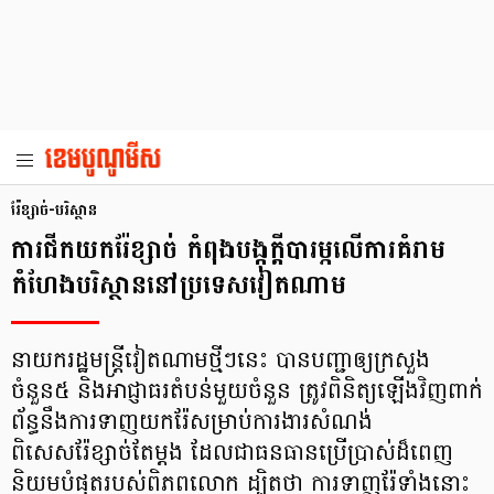
រ៉ែខ្សាច់-បរិស្ថាន
ការជីកយករ៉ែខ្សាច់ កំពុងបង្កក្ដីបារម្ភលើការគំរាម
កំហែងបរិស្ថាននៅប្រទេសវៀតណាម
នាយករដ្ឋមន្ត្រីវៀតណាមថ្មីៗនេះ បានបញ្ជាឲ្យក្រសួង
ចំនួន៥ និងអាជ្ញាធរតំបន់មួយចំនួន ត្រូវពិនិត្យឡើងវិញពាក់
ព័ន្ធនឹងការទាញយករ៉ែសម្រាប់ការងារសំណង់
ពិសេសរ៉ែខ្សាច់តែម្ដង ដែលជាធនធានប្រើប្រាស់ដ៏ពេញ
និយមបំផុតរបស់ពិភពលោក ដ្បិតថា ការទាញរ៉ែទាំងនោះ