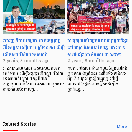
រាជរដ្ឋាភិបាលកម្ពុជា ដាក់ចេញកម្ម
បាតុកម្មរបស់កម្មកររោងចក្រមួយចំនួន
វិធីទស្សនាសៀមរាប ឆ្នាំ២០២៤ ដើម្បី
នៅបង់ក្លាដែសនៅតែបន្ដ ទោះមាន
លើកស្ទួយវិស័យទេសចរណ៍
ការដំឡើងប្រាក់ឈ្នួល ជាង៥៦%
2 years, 8 months ago
2 years, 8 months ago
រាជរដ្ឋាភិបាល បានជ្រើសរើសយកខេត្ត
កម្មករនៅតាមរោងចក្រមួយចំនួននៅក្នុង
សៀមរាប ដើម្បីអនុវត្តលើកស្ទួយវិស័យ
ប្រទេសបង់ក្លាដែស នៅតែមិនទាន់សុខ
ទេសចរណ៍ក្រោយខេត្តដ៍មាន
ចិត្ត និងបន្ដចេញធ្វើបាតុកម្ម ដើម្បី
សក្តានុពលលើវិស័យទេសចរណ៍មួយនេះ
ទាមទារឱ្យរដ្ឋាភិបាលធ្វើការដំឡើង
បានរងផលប៉ះពាល់ធ្ង…
ប្រាក់ឈ្ន…
Related Stories
More