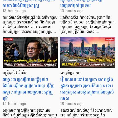
ការបាត់បង់រ៉ែយុទ្ធសាស្ត្រ
ចេញទៅក្រៅប្រទេស
13 hours ago
13 hours ago
កាក​សំណល់​អេឡិច​ត្រូនិកដែល​ពីមុនធ្លាប់​
រដ្ឋាភិបាលចិន កំពុងបើកយុទ្ធនាការរឹត
ត្រូវបានចាត់ទុកថាជាសំរាម និងនាំចេញ
បន្តឹងលើក្រុមមហាសេដ្ឋី​យ៉ាង​ក្ដៅគគុក។
ទៅកែច្នៃនៅបរទេស​នោះ ពេលនេះ
​ក្រុមអ្នកមានស្ដុកស្ដម្ភ ដែល​ធ្លាប់​តែផ្ទេរ
កំពុងប្រែក្លាយជាធនធានយុទ្ធសាស្ត្រដ…
ទ្រព្យសម្បត្តិរាប់រយពាន់ល…
មន្ត្រីទូតថៃ និងចិន
សេដ្ឋកិច្ចសកល
ជម្លោះពាក្យសម្តីរវាងមន្ត្រីទូតថៃ
វៀតណាម នៅតែរក្សាបានភាពខ្លាំង
និងចិន ឡើងកម្ដៅដូចបាយពុះ ជុំវិញ
ក្នុងការស្រូបទាញការវិនិយោគ​ ទោះ
ជម្លោះនៅព្រលានយន្តហោះសុវណ្ណ
សេដ្ឋកិច្ចសកលស្ថិតក្នុងភាពមិនច្បាស់
ភូមិ
លាស់
14 hours ago
15 hours ago
សង្គ្រាមពាក្យសម្តីផ្នែកការទូតរវាងថៃ
ខណៈពេលដែលលំហូរវិនិយោគសកល
និងចិន កំពុងតែផ្ទុះឡើងយ៉ាងក្តៅគគុក។
លោកកំពុងមានទំនោរថយចុះ តែ