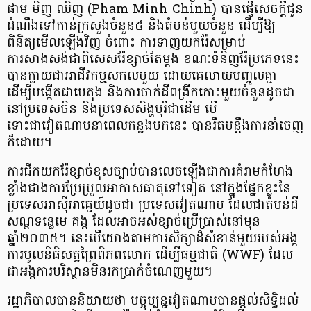
ផាម មិញ ឈិញ (Pham Minh Chinh) បានផ្ញើសេចក្ដីជូន
ដំណឹងទៅកាន់ក្រសួងចំនួន៥ និងតំបន់មួយចំនួន ដើម្បីឱ្យ
ពិនិត្យមើលឡើងវិញ ចំពោះ ការទាញយករ៉ែសម្រាប់
ការសាងសង់ជាពិសេសរ៉ែខ្សាច់តែម្ដង ខណៈទំនិញរ៉ែប្រភេទនេះ
បានក្លាយជាអាជីវកម្មសកលមួយ ដោយគេលាយបញ្ចូលគ្នា
ដើម្បីបង្កើតជាបេតុង និងការចាក់ដីពង្រីកកោះមួយចំនួនដូចជា
នៅប្រទេសចិន និងប្រទេសសិង្ហបុរីជាដើម បើ
ទោះជាវៀតណាមនាពេលកន្លងមកនេះ បានរឹតបន្តឹងការនាំចេញ
ក៏ដោយ។
ការជីកយករ៉ែខ្សាច់ខុសច្បាប់បានលេចឡើងជាការគំរាមកំហែង
ខ្លាំងជាងការប្រែប្រួលអាកាសធាតុទៅទៀត នៅក្នុងផ្នែកខ្លះនៃ
ប្រទេសអាស៊ីអាគ្នេយ៍ដូចជា ប្រទេសវៀតណាម ដែលជាតំបន់ដី
សណ្ដទន្លេមេ គង្គ ដែលអាចអស់ខ្សាច់ប្រើប្រាស់នៅមុន
ឆ្នាំ២០៣៥។ នេះបើយោងតាមការសិក្សាដ៏សំខាន់មួយរបស់អង្គ
ការមូលនិធិសត្វព្រៃពិភពលោក ដើម្បីធម្មជាតិ (WWF) ដែល
ជាអង្គការបរិស្ថានមិនរកប្រាក់ចំណេញមួយ។
រដ្ឋាភិបាលបាននិយាយថា បច្ចុប្បន្នវៀតណាមបានផ្ដល់សិទ្ធិដល់