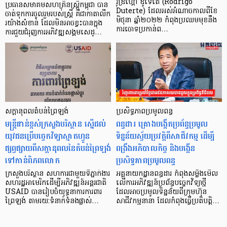
រ៉ូឌ្រីហ្គោ ឌូទើតេ (Rodrigo
ប្រធានសមាគមសហគ្រិនស្ត្រីកម្ពុជា បាន
Duterte) ដែលអស់អំណាចកាលពីខែ
ចាត់ទុកការចូលរួមរបស់ស្ត្រី គឺជាកាតាលីក
មិថុនា ឆ្នាំ២០២២ កំពុងប្រឈមមុខនឹង
រយ៉ាងសំខាន់ ដែលមិនអាចខ្វះបានក្នុង
ការចោទប្រកាន់ព…
ការជួយជំរុញការអភិវឌ្ឍសង្គមសេដ្…
សក្តានុពលតំបន់ព្រៃឡង់
ប្រសិទ្ធភាពប្រមូលពន្ធ
មន្ត្រីជាន់ខ្ពស់ក្រសួងបរិស្ថាន ស្នើដល់
ពន្ធដារ គ្រោងបង្កើតប្រព័ន្ធប្រមូល
យុវជនប្រើបច្ចេកវិទ្យាស្មាតហ្វូន
ទិន្នន័យស្វ័យប្រវត្តិពីសាជីវកម្ម ដើម្បី
ផ្សព្វផ្សាយពីសក្តានុពលនៃតំបន់ព្រៃឡង់
ពង្រឹងអភិបាលកិច្ច និងបង្កើន
ទៅកាន់ពិភពលោក
ប្រសិទ្ធភាពប្រមូលពន្ធ
ក្រសួងបរិស្ថាន សហការជាមួយទីភ្នាក់ងារ
អគ្គនាយកដ្ឋានពន្ធដារ កំពុងសម្លឹងមើល
សហរដ្ឋអាមេរិកដើម្បីអភិវឌ្ឍន៍អន្តរជាតិ
លើការអភិវឌ្ឍន៍ប្រព័ន្ធបច្ចេកវិទ្យាថ្មី
USAID បានរៀបចំយុទ្ធនាការការពារ
ដែលអាចប្រមូលទិន្នន័យពីក្រុមហ៊ុន
ព្រៃឡង់ តាមរយ:ទំនាក់ទំនងផ្លាស់…
សាជីវកម្មនានា ដែលកំពុងធ្វើប្រតិបត្តិ…