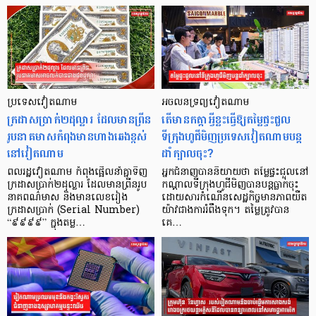
ប្រទេសវៀតណាម
អចលនទ្រព្យវៀតណាម
ក្រដាសប្រាក់២ដុល្លារ ដែលមានព្រីន
តើមានកត្តាអ្វីខ្លះធ្វើឱ្យតម្លៃផ្ទះជួល
រូបនាគមាសកំពុងមានហាងឆេងខ្ពស់
ទីក្រុងហូជីមិញប្រទេសវៀតណាមបន្ត
នៅវៀតណាម
ដាំក្បាលចុះ?
ពលរដ្ឋវៀតណាម កំពុងផ្អើលនាំគ្នាទិញ
អ្នកជំនាញបាននិយាយថា តម្លៃផ្ទះជួលនៅ
ក្រដាសប្រាក់២ដុល្លារ ដែលមានព្រីនរូប
កណ្តាលទីក្រុងហូជីមិញបានបន្តធ្លាក់ចុះ
នាគពណ៌មាស និងមានលេខរៀង
ដោយសារកំណើនសេដ្ឋកិច្ចមានភាពយឺត
ក្រដាសប្រាក់ (Serial Number)
យ៉ាវជាងការរំពឹងទុក។ តម្លៃត្រូវបាន
“៩៩៩៩” ក្នុងតម្ល…
គេ…