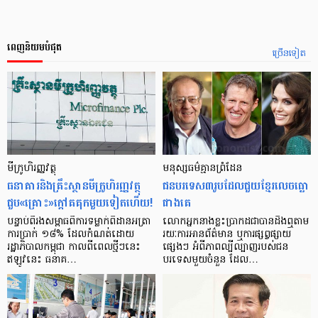
ពេញនិយមបំផុត
ច្រើនទៀត
មីក្រូ​ហិរញ្ញវត្ថុ
មនុស្ស​ធម៌​គ្មាន​ព្រំដែន
ធនាគារ​និង​គ្រឹះស្ថាន​មីក្រូ​ហិរញ្ញវត្ថុ​
ជន​បរទេស​៣​រូប​ដែល​ជួយ​ខ្មែរ​លេច​ធ្លោ​
ជួប«គ្រោះ»ក្តៅ​គគុក​មួយ​ទៀត​ហើយ!
ជាង​គេ
បន្ទាប់​ពី​រង​សម្ពាធ​​ពី​ការ​ទម្លាក់​ពិដាន​អត្រា​
លោកអ្នក​នាង​ខ្លះ​ប្រាកដ​ជា​បាន​​ដឹង​ឮ​តាម​
ការ​ប្រាក់ ១៨​% ដែល​កំណត់​ដោយ​
រយៈ​ការ​អាន​ព័ត៌មាន ឬ​ការ​ផ្សព្វផ្សាយ​
រដ្ឋាភិបាល​កម្ពុជា កាល​ពី​ពេល​ថ្មីៗ​នេះ
ផ្សេងៗ អំពី​ភាព​ល្បីល្បាញ​របស់​ជន​
ឥឡូវ​នេះ ធនាគ…
បរទេស​មួយ​ចំនួន ដែល…