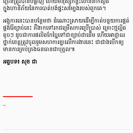
ច្រើនត្រូវបានបំផ្លាញ ហើយមនុស្សកន្លះលាននាក់ស្ថិត
ក្នុងហានិភ័យនៃការបាត់បង់ផ្ទះសម្បែងរបស់ពួកគេ។
អង្គការនេះបានបន្ថែមថា ដំណោះស្រាយដើម្បីកាត់បន្ថយការផ្គត់
ផ្គង់រ៉ែខ្សាច់នេះ គឺងាកទៅរកជម្រើសការប្រើប្រាស់ គ្រោះថ្មល្អិត
តូចៗ ដូចជាការផលិតកែច្នៃទៅជាខ្សាច់ជាដើម ហើយអាជ្ញាធរ
ថ្នាក់ខេត្តត្រូវចូលរួមសហការគ្នាលើការងារនេះ ជាជាងបើកឲ្យ
មានការគ្រប់គ្រងធនធានជាបុគ្គល៕
អត្ថបទ៖ សុខ ជា
_