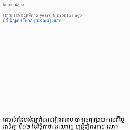
រ៉ែខ្សាច់-បរិស្ថាន
ដោយ
​ ខេមបូណូមីស
2 years, 8 months ago
អំពី
រ៉ែខ្សាច់-បរិស្ថាន
ប្រទេសវៀតណាម
គេហទំព័ររបស់រដ្ឋាភិបាលវៀតណាម បានចេញផ្សាយកាលពីថ្ងៃ
អាទិត្យ ទី១២ ខែវិច្ឆិកាថា នាយករដ្ឋ មន្ត្រីវៀតណាម លោក