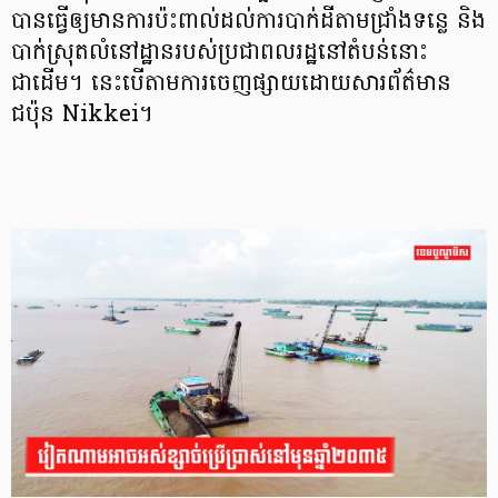
បានធ្វើឲ្យមានការប៉ះពាល់ដល់ការបាក់ដីតាមជ្រាំងទន្លេ និង
បាក់ស្រុតលំនៅដ្ឋានរបស់ប្រជាពលរដ្ឋនៅតំបន់នោះ
ជាដើម។ នេះបើតាមការចេញផ្សាយដោយសារព័ត៌មាន
ជប៉ុន Nikkei។