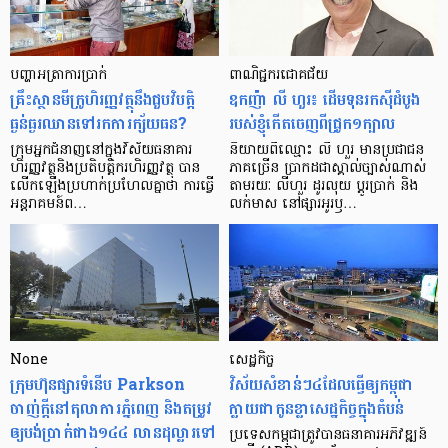
បញ្ហា​អត្រា​ការប្រាក់
ពាណិជ្ជករជោគជ័យ
គ្រឹះស្ថាន​មីក្រូ​ហិរញ្ញវត្ថុ​នឹង​ជួប​វិបត្តិ​
ឧកញ៉ា លី ហួរ៖ ដើមទុនរកស៊ីដំបូង
ធ្ងន់ធ្ងរ​ឈាន​ទៅ​រក​ការ​ក្ស័យធន?
របស់ខ្ញុំកើតចេញពីជ្រូក១ក្បាល
ក្រុម​អ្នក​ជំនាញ​នៅ​ក្នុង​វិស័យ​ធនាគារ
និយាយ​ពី​ឈ្មោះ លី ហួរ មាន​ប្រជាជន​
ហិរញ្ញវត្ថុ​និង​ប្រតិបត្តិករ​ហិរញ្ញ​វត្ថុ បាន​​
ភាគ​ច្រើន ប្រាកដ​ជា​ស្គាល់​ច្បាស់​ណាស់
លើក​ឡើង​ប្រហាក់​ប្រហែល​គ្នា​ថា ការ​ធ្វើ​
តាមរយៈ លីហួរ ដូរ​លុយ ប្តូរ​បា្រក់ និង​
អន្តរាគមន៍​ព…
លក់​មាស នៅ​ផ្សារ​អូរ​ឫ…
None
សេដ្ឋកិច្ច​
ក្រុមហ៊ុនផ្សារទំនើប Parkson
វិស័យ​សំខាន់ៗ​៤​ដែល​ធ្វើ​ឲ្យ​កម្ពុជា​
ចាញ់ក្ដីនៅតុលាការភ្នំពេញ និងតម្រូវ
ក្លាយ​ជា​កូន​ខ្លា​សេដ្ឋកិច្ច​ក្នុង​តំបន់
ឲ្យបង់ប្រាក់ជាង១៤៤ លានដុល្លារទៅ
ប្រទេស​កម្ពុជា​ត្រូវ​បាន​ធនាគារ​អភិវឌ្ឍន៍​