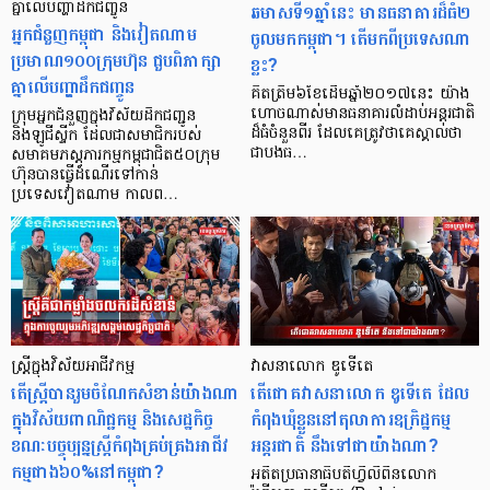
គ្នាលើបញ្ហាដឹកជញ្ចូន
ឆមាស​ទី​១​ឆ្នាំនេះ មាន​ធនាគារដ៏​​ធំ​២​​
អ្នកជំនួញកម្ពុជា និងវៀតណាម
ចូល​មក​កម្ពុជា។ តើ​​មក​ពី​ប្រទេស​ណា​
ប្រមាណ១០០ក្រុមហ៊ុន ជួបពិភាក្សា
ខ្លះ?
គ្នាលើបញ្ហាដឹកជញ្ចូន
គិត​ត្រឹម​៦​ខែ​​ដើម​ឆ្នាំ​២០១៧​នេះ យ៉ាង​
ហោច​ណាស់​មាន​ធនាគារ​លំដាប់​អន្តរជាតិ​
ក្រុមអ្នកជំនួញក្នុងវិស័យដឹកជញ្ជូន
ដ៏​ធំ​ចំនួន​ពីរ ដែល​គេ​ត្រូវ​ថា​គេ​ស្គាល់​ថា
និងឡូជីស្ទីក ដែលជាសមាជិករបស់
ជា​បង​ធ…
សមាគមភស្តុភារកម្មកម្ពុជាជិត៥០ក្រុម
ហ៊ុនបានធ្វើដំណើរទៅកាន់
ប្រទេសវៀតណាម កាលព…
ស្រ្តីក្នុងវិស័យអាជីវកម្ម
វាសនាលោក ឌូទើតេ
តើស្ត្រីបានរួមចំណែកសំខាន់យ៉ាងណា
តើជោគវាសនាលោក ឌូទើតេ ដែល
ក្នុងវិស័យពាណិជ្ជកម្ម និងសេដ្ឋកិច្ច
កំពុងឃុំខ្លួននៅតុលាការឧក្រិដ្ឋកម្ម
ខណៈបច្ចុប្បន្នស្ត្រីកំពុងគ្រប់គ្រងអាជីវ
អន្តរជាតិ នឹងទៅជាយ៉ាងណា?
កម្មជាង៦០%នៅកម្ពុជា?
អតីតប្រធានាធិបតីហ្វីលីពីនលោក