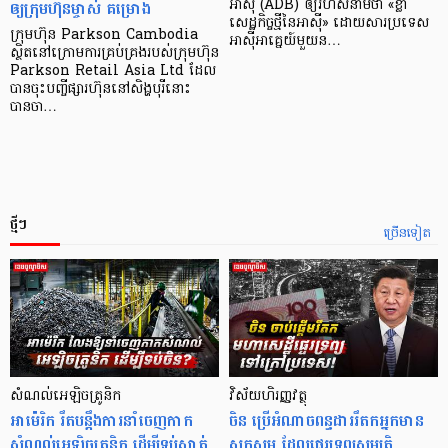
ឲ្យក្រុមហ៊ុនម្ចាស់ គម្រោង
អាស៊ី (ADB) ឲ្យ​រហ័ស​នាមថា «ខ្លា​
សេដ្ឋកិច្ច​ថ្មី​នៃ​អាស៊ី» ដោយសារ​ប្រទេស​
ក្រុមហ៊ុន Parkson Cambodia
អាស៊ី​អាគ្នេយ៍​មួយ​ន…
ស្ថិតនៅក្រោមការគ្រប់គ្រងរបស់ក្រុមហ៊ុន
Parkson Retail Asia Ltd ដែល
បានចុះបញ្ចីផ្សារហ៊ុននៅសិង្ហបុរីនោះ
បានចា…
ថ្មីៗ
ច្រើនទៀត
សំណល់អេឡិចត្រូនិក
វិស័យហិរញ្ញវត្ថុ
អាម៉េរិក រឹតបន្តឹងការនាំចេញកាក
ចិន ប្រើ​អំណាចពន្ធដាររឹតកអ្នកមាន
សំណល់អេឡិចត្រូនិក ដើម្បីទប់ស្កាត់
ស្ដុកស្ដម្ភ ដែលផ្ទេរទ្រព្យសម្បត្តិ