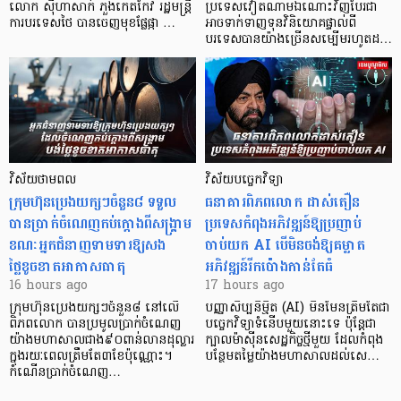
លោក ស៊ីហាសាក់ ភួងកេតកែវ រដ្ឋមន្ត្រី
ប្រទេសវៀតណាមឯណោះវិញបែរជា
ការបរទេសថៃ បានចេញមុខផ្លែផ្កា …
អាចទាក់ទាញទុនវិនិយោគផ្ទាល់ពី
បរទេសបានយ៉ាងច្រើនសម្បើមរហូតដ…
វិស័យថាមពល
វិស័យបច្ចេកវិទ្យា
ក្រុមហ៊ុនប្រេងយក្សៗចំនួន៨ ទទួល
ធនាគារពិភពលោក ដាស់តឿន
បានប្រាក់ចំណេញកប់ក្តោងពីសង្គ្រាម
ប្រទេសកំពុងអភិវឌ្ឍន៍ឱ្យប្រញាប់
ខណៈអ្នកជំនាញទាមទារឱ្យសង
ចាប់យក AI បើមិនចង់ឱ្យគម្លាត
ថ្លៃខូចខាតអាកាសធាតុ
អភិវឌ្ឍន៍រីកប៉ោងកាន់តែធំ
16 hours ago
17 hours ago
ក្រុមហ៊ុនប្រេងយក្សៗចំនួន៨ នៅលើ
បញ្ញាសិប្បនិម្មិត (AI) មិនមែនត្រឹមតែជា
ពិភពលោក បានប្រមូលប្រាក់ចំណេញ
បច្ចេកវិទ្យាទំនើបមួយនោះទេ ប៉ុន្តែជា
យ៉ាងមហាសាលជាង៩០ពាន់លានដុល្លារ
ក្បាលម៉ាស៊ីនសេដ្ឋកិច្ចថ្មីមួយ ដែលកំពុង
ក្នុងរយៈពេលត្រឹមតែ៣ខែប៉ុណ្ណោះ។
បន្ថែមតម្លៃយ៉ាងមហាសាលដល់សេ…
កំណើនប្រាក់ចំណេញ…