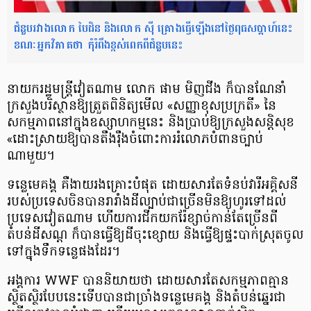
ជំនួបរវាងលោក បៃដិន និងលោក ស៊ី គ្រោងធ្វើឡើងនៅថ្ងៃពុធសប្តាហ៍នេះ
ខណៈអ្នកវិភាគថា កុំរំពឹងខ្ពស់ពេកពីជំនួបនេះ
នាយករដ្ឋមន្ត្រីវៀតណាម លោក ផាម មិញជីង ក៏បានណែនាំ
ក្រសួងបរិស្ថានឱ្យត្រួតពិនិត្យមើល «សញ្ញាខុសប្រក្រតី» នៃ
សកម្មភាពនៅក្នុងឧស្សាហកម្មនេះ និងប្រាប់ឱ្យក្រសួងសន្តិសុខ
«ដោះស្រាយឱ្យបានតឹងរ៉ឹងចំពោះការរំលោភបំពានច្បាប់
ណាមួយ។
ទន្លេមេគង្គ គឺងាយរងគ្រោះបំផុត ដោយសារតែទំនប់វារីអគ្គិសនី
របស់ប្រទេសចិនបានរារាំងដីល្បាប់ជាច្រើនមិនឱ្យហូរទៅដល់
ប្រទេសវៀតណាម ហើយការជីកយករ៉ែខ្សាច់កាន់តែច្រើនពី
តំបន់ដីសណ្ត ក៏បានធ្វើឱ្យដីចុះខ្សោយ និងធ្វើឱ្យផ្ទះបាក់ស្រុតចូល
ទៅក្នុងទឹកទន្លេផងដែរ។
អង្គការ WWF បាននិយាយថា ដោយសារតែសកម្មភាពគ្មាន
ស្ថិតស្ថិរបែបនេះទើបបានជាច្រាំងទន្លេមេគង្គ និងតំបន់ឆ្នេរជា