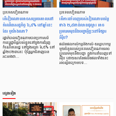
ប្រទេសវៀតណាម
ប្រទេសវៀតណាម
តើវៀតណាមអាចសម្រេចគោលដៅ
តើការនាំចេញរបស់វៀតណាមតម្លៃ
កំណើនសេដ្ឋកិច្ច ៦,៥% នៅឆ្នាំនេះ
ជាង ២,៥ពាន់លានដុល្លារ អាច
ដែរ ឬយ៉ាងណា?
ប្រឈមមុខនឹងបញ្ហាអ្វីខ្លះនៅទីផ្សារ
អឺរ៉ុប?
រដ្ឋាភិបាលវៀតណាមបានប្រកាសពី
ការប្តេជ្ញាចិត្តរបស់ខ្លួននៅក្នុងការជំរុញ
ផលិតផលកសិកម្មនិងកសិ-ឧស្សាហកម្ម
កំណើនសេដ្ឋ នៅក្នុងអត្រា ៦,៥% នៅ
មួយចំនួនរបស់ប្រទេសវៀតណាមអាច
ឆ្នាំ២០២៣នេះ ប៉ុន្តែអ្នកជំនាញបាន
ប្រឈមមុខនឹងបញ្ហា ក្នុងការនាំចេញទៅ
អះអាងថា…
អឺរ៉ុប ដោយសារតែផលិតផលទាំងនេះ
អាចស្ថិតក្រោមបទ…
ផ្សេងទៀត