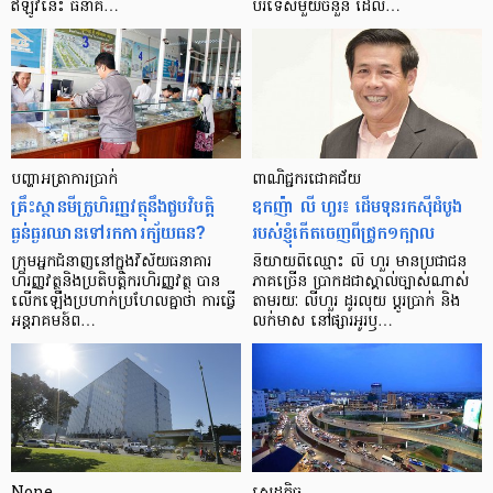
ឥឡូវ​នេះ ធនាគ…
បរទេស​មួយ​ចំនួន ដែល…
បញ្ហា​អត្រា​ការប្រាក់
ពាណិជ្ជករជោគជ័យ
គ្រឹះស្ថាន​មីក្រូ​ហិរញ្ញវត្ថុ​នឹង​ជួប​វិបត្តិ​
ឧកញ៉ា លី ហួរ៖ ដើមទុនរកស៊ីដំបូង
ធ្ងន់ធ្ងរ​ឈាន​ទៅ​រក​ការ​ក្ស័យធន?
របស់ខ្ញុំកើតចេញពីជ្រូក១ក្បាល
ក្រុម​អ្នក​ជំនាញ​នៅ​ក្នុង​វិស័យ​ធនាគារ
និយាយ​ពី​ឈ្មោះ លី ហួរ មាន​ប្រជាជន​
ហិរញ្ញវត្ថុ​និង​ប្រតិបត្តិករ​ហិរញ្ញ​វត្ថុ បាន​​
ភាគ​ច្រើន ប្រាកដ​ជា​ស្គាល់​ច្បាស់​ណាស់
លើក​ឡើង​ប្រហាក់​ប្រហែល​គ្នា​ថា ការ​ធ្វើ​
តាមរយៈ លីហួរ ដូរ​លុយ ប្តូរ​បា្រក់ និង​
អន្តរាគមន៍​ព…
លក់​មាស នៅ​ផ្សារ​អូរ​ឫ…