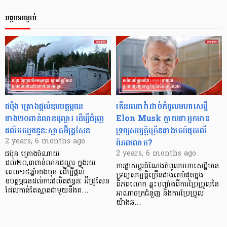
អត្ថបទបន្ទាប់
ជប៉ុង គ្រោងផ្ដល់ឧបបត្ថម្ភធន
តើនរណាវ៉ាដាច់កំពូលមហាសេដ្ឋី
ជាង២០ពាន់លានដុល្លារ ដើម្បីជំរុញ
Elon Musk ក្លាយជាអ្នកមាន
ផលិតកម្មឥន្ធនៈស្អាតអ៊ីដ្រូសែន
ទ្រព្យសម្បត្តិច្រើនជាងគេបំផុតលើ
ពិភពលោក?
2 years, 6 months ago
2 years, 6 months ago
ជប៉ុន គ្រោងចំណាយ
ដល់២០,៣ពាន់លានដុល្លារ ក្នុងរយៈ
ការផ្លាស់ប្តូរតំណែងកំពូលមហាសេដ្ឋីមាន
ពេល១៥ឆ្នាំខាងមុខ ដើម្បីផ្ដល់
ទ្រព្យសម្បត្តិច្រើនជាងគេបំផុតក្នុង
ឧបត្ថម្ភធនដល់ការផលិតឥន្ធនៈ អ៊ីដ្រូសែន
ពិភពលោក ឆ្លុះបញ្ចាំងពីការប្រែប្រួលនៃ
ដែលកាន់តែស្អាតជាមួយនឹងគ…
អាណាចក្រជំនួញ និងការប្រែប្រួល
យ៉ាងឆ…