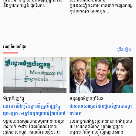
កូវីដ​១៩ នាំ​គ្នា​សម្រុក​ទិញ​គ្រឿង​ទេស​
លំនៅនៅតំបន់អាស៊ាន
និងក្រដាស​បង្គន់​ ដូចដែល…
ប្រទេសវៀតណាម បានទាក់ទាញពលរដ្ឋ
កូរ៉េខាងត្បូង បានរហូត…
ពេញនិយមបំផុត
ច្រើនទៀត
មីក្រូ​ហិរញ្ញវត្ថុ
មនុស្ស​ធម៌​គ្មាន​ព្រំដែន
ធនាគារ​និង​គ្រឹះស្ថាន​មីក្រូ​ហិរញ្ញវត្ថុ​
ជន​បរទេស​៣​រូប​ដែល​ជួយ​ខ្មែរ​លេច​ធ្លោ​
ជួប«គ្រោះ»ក្តៅ​គគុក​មួយ​ទៀត​ហើយ!
ជាង​គេ
បន្ទាប់​ពី​រង​សម្ពាធ​​ពី​ការ​ទម្លាក់​ពិដាន​អត្រា​
លោកអ្នក​នាង​ខ្លះ​ប្រាកដ​ជា​បាន​​ដឹង​ឮ​តាម​
ការ​ប្រាក់ ១៨​% ដែល​កំណត់​ដោយ​
រយៈ​ការ​អាន​ព័ត៌មាន ឬ​ការ​ផ្សព្វផ្សាយ​
រដ្ឋាភិបាល​កម្ពុជា កាល​ពី​ពេល​ថ្មីៗ​នេះ
ផ្សេងៗ អំពី​ភាព​ល្បីល្បាញ​របស់​ជន​