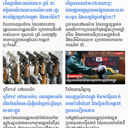
តើពន្ធបដិការរបស់លោក ត្រាំ ជះ
តើប្រទេសនៅអាស៊ានណាខ្លះ
ឥទ្ធិពលយ៉ាងណាមកលើការដោះដូរ
ដែលជួបបញ្ហាប្រឈមផ្នែកនយោបាយ
ពាណិជ្ជកម្មរវាងកម្ពុជា និងអាម៉េរិក?
ការទូត និងសេដ្ឋកិច្ចនៅឆ្នាំនេះ?
វិធានការពន្ធបដិការ ដែលដាក់ដោយ
ប្រទេសនៅអាស៊ាន ដែលបច្ចុប្បន្នមាន
រដ្ឋបាលសហរដ្ឋអាម៉េរិក ក្រោមការដឹកនាំ
សមាជិក១១ប្រទេសកំពុងស្ថិតក្រោមឃ្លាំ
របស់លោក ដូណាល់ ត្រាំ បានបង្កឱ្យ
មើល និងតាមដានពីប្រទេសក្នុងតំបន់
មានការព្រួយបារម្ភចំពោះការធ្លាក់
និងលើពិភពលោក ក្រោយមានការរាយ
ចុះកំណើ…
ការណ៍ថា យ៉…
កូវីដ១៩ នៅអាមេរិក
វិស័យពាណិជ្ជកម្ម
កូវីដ១៩ នៅអាមេរិក៖ ពលរដ្ឋអាមេរិក​
ពលរដ្ឋកូរ៉េខាងត្បូង ជិត១៨ម៉ឺននាក់
ដើម​កំណើត​អាស៊ី​ផ្អើល​ទិញ​កាំភ្លើង​ទុក​
មកតាំងទីលំនៅ និងធ្វើអាជីវកម្មនៅ
ការពារ​ខ្លួន
ប្រទេសវៀតណាម
ខណៈដែល​ពលរដ្ឋ​អាមេរិកាំង​ដែលភ័យ​
នៅក្នុងចំណោមពលរដ្ឋកូរ៉េខាងត្បូង
ស្លន់ស្លោ​ដោយសារ​ការរាតត្បាត​នៃ​វីរុស​
ប្រមាណ៣០ម៉ឺននាក់ ដែលបានមកតាំងទី