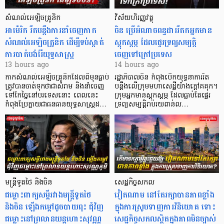
សំណល់អេឡិចត្រូនិក
វិស័យហិរញ្ញវត្ថុ
អាម៉េរិក រឹតបន្តឹងការនាំចេញកាក
ចិន ប្រើ​អំណាចពន្ធដាររឹតកអ្នកមាន
សំណល់អេឡិចត្រូនិក ដើម្បីទប់ស្កាត់
ស្ដុកស្ដម្ភ ដែលផ្ទេរទ្រព្យសម្បត្តិ
ការបាត់បង់រ៉ែយុទ្ធសាស្ត្រ
ចេញទៅក្រៅប្រទេស
13 hours ago
14 hours ago
កាក​សំណល់​អេឡិច​ត្រូនិកដែល​ពីមុនធ្លាប់​
រដ្ឋាភិបាលចិន កំពុងបើកយុទ្ធនាការរឹត
ត្រូវបានចាត់ទុកថាជាសំរាម និងនាំចេញ
បន្តឹងលើក្រុមមហាសេដ្ឋី​យ៉ាង​ក្ដៅគគុក។
ទៅកែច្នៃនៅបរទេស​នោះ ពេលនេះ
​ក្រុមអ្នកមានស្ដុកស្ដម្ភ ដែល​ធ្លាប់​តែផ្ទេរ
កំពុងប្រែក្លាយជាធនធានយុទ្ធសាស្ត្រដ…
ទ្រព្យសម្បត្តិរាប់រយពាន់ល…
មន្ត្រីទូតថៃ និងចិន
សេដ្ឋកិច្ចសកល
ជម្លោះពាក្យសម្តីរវាងមន្ត្រីទូតថៃ
វៀតណាម នៅតែរក្សាបានភាពខ្លាំង
និងចិន ឡើងកម្ដៅដូចបាយពុះ ជុំវិញ
ក្នុងការស្រូបទាញការវិនិយោគ​ ទោះ
ជម្លោះនៅព្រលានយន្តហោះសុវណ្ណ
សេដ្ឋកិច្ចសកលស្ថិតក្នុងភាពមិនច្បាស់