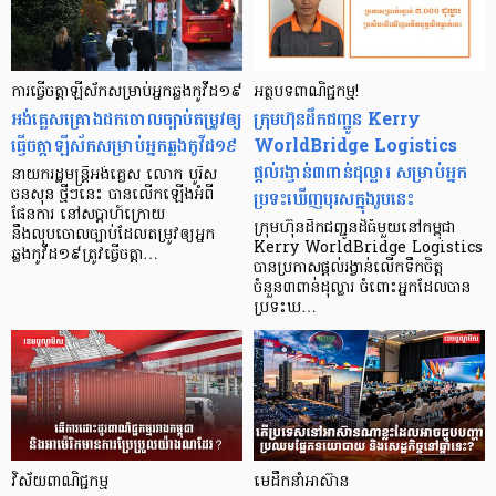
ការធ្វើចត្តាឡីស័កសម្រាប់អ្នកឆ្លងកូវីដ១៩
អត្ថបទពាណិជ្ជកម្ម!
អង់គ្លេសគ្រោងដកចោលច្បាប់តម្រូវឲ្យ
ក្រុមហ៊ុនដឹកជញ្ជូន Kerry
ធ្វើចត្តាឡីស័កសម្រាប់អ្នកឆ្លងកូវីដ១៩
WorldBridge Logistics
ផ្ដល់រង្វាន់៣ពាន់ដុល្លារ សម្រាប់អ្នក
នាយករដ្ឋមន្ត្រីអង់គ្លេស លោក បូរីស
ប្រទះឃើញបុរសក្នុងរូបនេះ
ចនសុន ថ្មីៗនេះ បានលើកឡើងអំពី
ផែនការ នៅសប្ដាហ៍ក្រោយ
ក្រុមហ៊ុនដឹកជញ្ជូនដ៏ធំមួយនៅកម្ពុជា
នឹងលុបចោលច្បាប់ដែលតម្រូវឲ្យអ្នក
Kerry WorldBridge Logistics
ឆ្លងកូវីដ១៩ត្រូវធ្វើចត្តា…
បានប្រកាសផ្ដល់រង្វាន់លើកទឹកចិត្ត
ចំនួន៣ពាន់ដុល្លារ ចំពោះអ្នកដែលបាន
ប្រទះឃ…
វិស័យពាណិជ្ជកម្ម
មេដឹកនាំអាស៊ាន