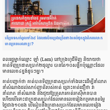
តើប្រទេសកំពូលទាំង៥ ដែលផលិតប្រេងច្រើនជាងគេបំផុតក្នុងពិភពលោក
មានប្រទេសណាខ្លះ?
ពលរដ្ឋម្នាក់ឈ្មោះ ឡាំ (Lam) នៅក្រុងហូជីមិញ និយាយថា
គាត់ទិញក្រដាសប្រាក់២ដុល្លារ បានតែ១០សន្លឹកប៉ុណ្ណោះដែល
មានលេខ៤ខ្ទង់ដូចៗគ្នា។
គាត់បញ្ជាក់ថា គាត់បានទិញក្រដាសប្រាក់ទាំងនេះដើម្បីនាំលាភ
នាំសំណាងដល់សាច់ញាតិរបស់គាត់ ព្រោះគាត់ជឿថា វា
នាំលាភ នាំសំណាង និងជួយឱ្យគ្រួសារគាត់រកស៊ីមានបាន
ហើយបើទោះជាក្រដាសប្រាក់ដែលមានលេខរៀងកម្រមានតម្លៃ
ថ្លៃជាង១០ដង បើធៀបនឹងក្រដាសប្រាក់ដែលមានលេខរៀង