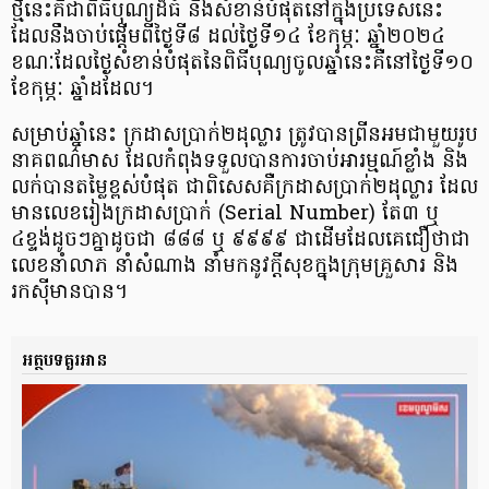
ថ្មីនេះគឺជាពិធីបុណ្យដ៏ធំ និងសំខាន់បំផុតនៅក្នុងប្រទេសនេះ
ដែលនឹងចាប់ផ្ដើមពីថ្ងៃទី៨ ដល់ថ្ងៃទី១៤ ខែកុម្ភៈ ឆ្នាំ២០២៤
ខណៈដែលថ្ងៃសំខាន់បំផុតនៃពិធីបុណ្យចូលឆ្នាំនេះគឺនៅថ្ងៃទី១០
ខែកុម្ភៈ ឆ្នាំដដែល។
សម្រាប់ឆ្នាំនេះ ក្រដាសប្រាក់២ដុល្លារ ត្រូវបានព្រីនអមជាមួយរូប
នាគពណ៌មាស ដែលកំពុងទទួលបានការចាប់អារម្មណ៍ខ្លាំង និង
លក់បានតម្លៃខ្ពស់បំផុត ជាពិសេសគឺក្រដាសប្រាក់២ដុល្លារ ដែល
មានលេខរៀងក្រដាសប្រាក់ (Serial Number) តែ៣ ឬ
៤ខ្ទង់ដូចៗគ្នាដូចជា ៨៨៨ ឬ ៩៩៩៩ ជាដើមដែលគេជឿថាជា
លេខនាំលាភ នាំសំណាង នាំមកនូវក្ដីសុខក្នុងក្រុមគ្រួសារ និង
រកស៊ីមានបាន។
អត្ថបទគួរអាន