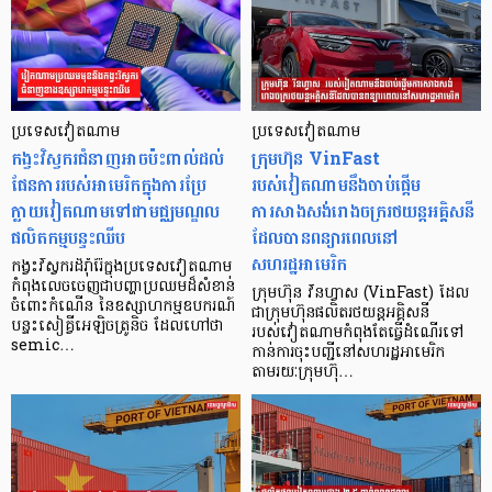
ប្រទេសវៀតណាម
ប្រទេសវៀតណាម
កង្វះវិស្វករជំនាញអាចប៉ះពាល់ដល់
ក្រុមហ៊ុន VinFast
ផែនការរបស់អាមេរិកក្នុងការប្រែ
របស់វៀតណាមនឹងចាប់ផ្តើម
ក្លាយវៀតណាមទៅជាមជ្ឈមណ្ឌល
ការសាងសង់រោងចក្ររថយន្តអគ្គិសនី
ផលិតកម្មបន្ទះឈីប
ដែលបានពន្យារពេលនៅ
សហរដ្ឋអាមេរិក
កង្វះវិស្វករដ៏រ៉ាំរ៉ៃក្នុងប្រទេសវៀតណាម
កំពុងលេចចេញជាបញ្ហាប្រឈមដ៏សំខាន់
ក្រុមហ៊ុន វីនហ្វាស (VinFast) ដែល
ចំពោះកំណើន នៃឧស្សាហកម្មឧបករណ៍
ជាក្រុមហ៊ុនផលិតរថយន្តអគ្គិសនី
បន្ទះសៀគ្វីអេឡិចត្រូនិច ដែលហៅថា
របស់វៀតណាមកំពុងតែធ្វើដំណើរទៅ
semic…
កាន់ការចុះបញ្ជីនៅសហរដ្ឋអាមេរិក
តាមរយៈក្រុមហ៊ុ…