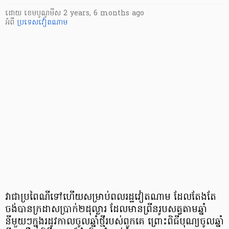
ដោយ
​ ខេមបូណូមីស
2 years, 6 months ago
អំពី
ប្រទេសវៀតណាម
វាជាប្រពៃណីទៅហើយសម្រាប់ពលរដ្ឋវៀតណាម ដែលតែងតែ
ចង់បានក្រដាសប្រាក់២ដុល្លារ ដែលមានព្រីនរូបសត្វតាមឆ្នាំ
នីមួយៗក្នុងរដូវកាលចូលឆ្នាំថ្មីរបស់ពួកគេ ព្រោះពិធីបុណ្យចូលឆ្នាំ