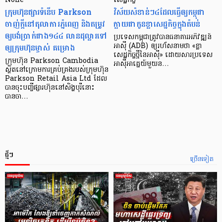
None
សេដ្ឋកិច្ច​
ក្រុមហ៊ុនផ្សារទំនើប Parkson
វិស័យ​សំខាន់ៗ​៤​ដែល​ធ្វើ​ឲ្យ​កម្ពុជា​
ចាញ់ក្ដីនៅតុលាការភ្នំពេញ និងតម្រូវ
ក្លាយ​ជា​កូន​ខ្លា​សេដ្ឋកិច្ច​ក្នុង​តំបន់
ឲ្យបង់ប្រាក់ជាង១៤៤ លានដុល្លារទៅ
ប្រទេស​កម្ពុជា​ត្រូវ​បាន​ធនាគារ​អភិវឌ្ឍន៍​
ឲ្យក្រុមហ៊ុនម្ចាស់ គម្រោង
អាស៊ី (ADB) ឲ្យ​រហ័ស​នាមថា «ខ្លា​
សេដ្ឋកិច្ច​ថ្មី​នៃ​អាស៊ី» ដោយសារ​ប្រទេស​
ក្រុមហ៊ុន Parkson Cambodia
អាស៊ី​អាគ្នេយ៍​មួយ​ន…
ស្ថិតនៅក្រោមការគ្រប់គ្រងរបស់ក្រុមហ៊ុន
Parkson Retail Asia Ltd ដែល
បានចុះបញ្ចីផ្សារហ៊ុននៅសិង្ហបុរីនោះ
បានចា…
ថ្មីៗ
ច្រើនទៀត