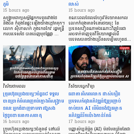
ភូមិ
លាស់
15 hours ago
15 hours ago
សង្គ្រាមពាក្យសម្តីផ្នែកការទូតរវាងថៃ
ខណៈពេលដែលលំហូរវិនិយោគសកល
និងចិន កំពុងតែផ្ទុះឡើងយ៉ាងក្តៅគគុក។
លោកកំពុងមានទំនោរថយចុះ តែ
លោក ស៊ីហាសាក់ ភួងកេតកែវ រដ្ឋមន្ត្រី
ប្រទេសវៀតណាមឯណោះវិញបែរជា
ការបរទេសថៃ បានចេញមុខផ្លែផ្កា …
អាចទាក់ទាញទុនវិនិយោគផ្ទាល់ពី
បរទេសបានយ៉ាងច្រើនសម្បើមរហូតដ…
វិស័យថាមពល
វិស័យបច្ចេកវិទ្យា
ក្រុមហ៊ុនប្រេងយក្សៗចំនួន៨ ទទួល
ធនាគារពិភពលោក ដាស់តឿន
បានប្រាក់ចំណេញកប់ក្តោងពីសង្គ្រាម
ប្រទេសកំពុងអភិវឌ្ឍន៍ឱ្យប្រញាប់
ខណៈអ្នកជំនាញទាមទារឱ្យសង
ចាប់យក AI បើមិនចង់ឱ្យគម្លាត
ថ្លៃខូចខាតអាកាសធាតុ
អភិវឌ្ឍន៍រីកប៉ោងកាន់តែធំ
16 hours ago
17 hours ago
ក្រុមហ៊ុនប្រេងយក្សៗចំនួន៨ នៅលើ
បញ្ញាសិប្បនិម្មិត (AI) មិនមែនត្រឹមតែជា