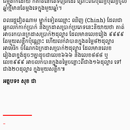
ធម្មតាក៏ដោយ ក៏គាត់នៅតែទិញវាដែរ ព្រោះពិធីបុណ្យបុណ្យចូល
ឆ្នាំថ្មីមានតែម្ដងទេក្នុងមួយឆ្នាំ។
ពលរដ្ឋវៀតណាម ម្នាក់ទៀតឈ្មោះ ឈិញ (Chinh) ដែលជា
អ្នកលក់កាក់ប្រាក់ និងក្រដាសប្រាក់ប្រភេទនេះនិយាយថា គាត់
អាចរកបានក្រដាសប្រាក់២ដុល្លារ ដែលមានលេខរៀង ៩៩៩៩
តែមួយសន្លឹកប៉ុណ្ណោះ ហើយលក់វាបានក្នុងតម្លៃ៨២ដុល្លារ
អាម៉េរិក ចំណែកឯក្រដាសប្រាក់២ដុល្លារ ដែលមានលេខ
រៀង៣ខ្ទង់ដូចៗគ្នាដូចជាលេខ៦៦៦ និងលេខ៨៨៨ ឬ
លេខ៩៩៩ អាចលក់បានក្នុងតម្លៃចន្លោះពីជាង១៦ដុល្លារ ទៅ
ជាង២០ដុល្លារ ក្នុងមួយសន្លឹក៕
អត្ថបទ៖ សុខ ជា
_