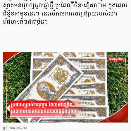
ស្វាគមន៍បុណ្យចូលឆ្នាំថ្មី ប្រពៃណីចិន-វៀតណាម ក្នុងពេល
ដ៏ខ្លីខាងមុខនេះ។ នេះបើតាមការចេញផ្សាយរបស់សារ
ព័ត៌មានធំៗជាច្រើន។
ប្រទេសវៀតណាម