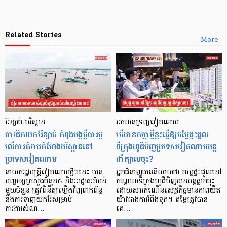
Related Stories
More
រ៉ែខ្សាច់-បរិស្ថាន
អចលនទ្រព្យវៀតណាម
ការជីកយករ៉ែខ្សាច់ កំពុងបង្កក្ដីបារម្ភ
តើមានកត្តាអ្វីខ្លះធ្វើឱ្យតម្លៃផ្ទះជួល
លើការគំរាមកំហែងបរិស្ថាននៅ
ទីក្រុងហូជីមិញប្រទេសវៀតណាមបន្ត
ប្រទេសវៀតណាម
ដាំក្បាលចុះ?
នាយករដ្ឋមន្ត្រីវៀតណាមថ្មីៗនេះ បាន
អ្នកជំនាញបាននិយាយថា តម្លៃផ្ទះជួលនៅ
បញ្ជាឲ្យក្រសួងចំនួន៥ និងអាជ្ញាធរតំបន់
កណ្តាលទីក្រុងហូជីមិញបានបន្តធ្លាក់ចុះ
មួយចំនួន ត្រូវពិនិត្យឡើងវិញពាក់ព័ន្ធ
ដោយសារកំណើនសេដ្ឋកិច្ចមានភាពយឺត
នឹងការទាញយករ៉ែសម្រាប់
យ៉ាវជាងការរំពឹងទុក។ តម្លៃត្រូវបាន
ការងារសំណ…
គេ…