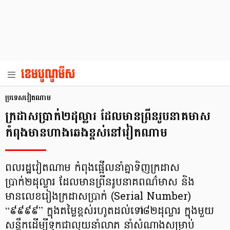
ប្រទេសវៀតណាម
ក្រដាសប្រាក់២ដុល្លារ ដែលមានព្រីនរូបនាគមាស
កំពុងមានហាងឆេងខ្ពស់នៅវៀតណាម
ពលរដ្ឋវៀតណាម កំពុងផ្អើលនាំគ្នាទិញក្រដាស
ប្រាក់២ដុល្លារ ដែលមានព្រីនរូបនាគពណ៌មាស និង
មានលេខរៀងក្រដាសប្រាក់ (Serial Number)
“៩៩៩៩” ក្នុងតម្លៃខ្ពស់រហូតដល់ទៅ៨២ដុល្លារ ក្នុងមួយ
សន្លឹកដើម្បីទុកជាលុយនាំលាភ នាំសំណាងសម្រាប់