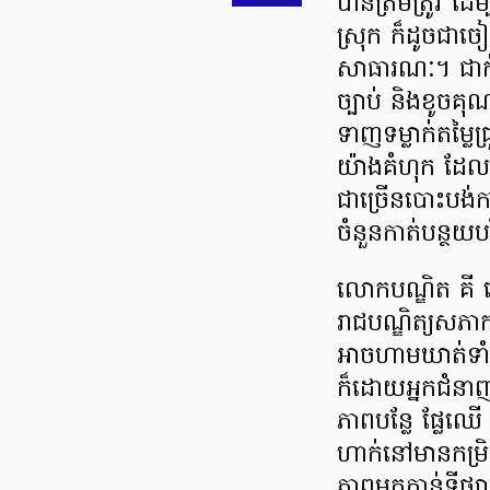
បានត្រឹមត្រូវ ដើ
ស្រុក ក៏ដូចជា
សាធារណៈ។ ជាក់
ច្បាប់ និងខូច
ទាញទម្លាក់តម្លៃជ្
យ៉ាងគំហុក ដែលបង្
ជាច្រើនបោះបង់កា
ចំនួនកាត់បន្ថ
លោកបណ្ឌិត គី សេរ
រាជបណ្ឌិត្យ​សភាក
អាចហាមឃាត់ទាំង
ក៏ដោយអ្នកជំនាញរូ
ភាពបន្លែ ផ្លែឈើ
ហាក់នៅមានកម្រិ
ភាពមកកាន់ទីផ្ស