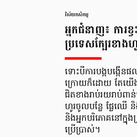
វិស័យកសិកម្ម
អ្នកជំនាញ៖ ការខ្វះ
ប្រទេសក្បែរខាងហូ
ទោះបីការបង្កបង្កើនផលក
ក្រោយក៏ដោយ តែយើងនៅ
ជិតខាងរាប់រយរាប់ពាន់ត
ហូរចូលបន្លែ ផ្លែឈើ និ
និងអ្នកបរិភោគនៅក្នុងស
ប្រើប្រាស់។