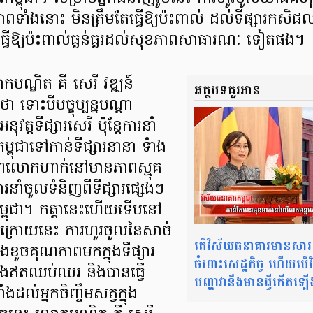
ពទាំងនោះ មិនត្រឹមតែធ្វើឱ្យប៉ះពាល់ ដល់ទីផ្សារកសិផលក្
្វើឱ្យប៉ះពាល់ធ្ងន់ធ្ងរដល់សុខភាពសាធារណៈ ទៀតផង។
ណ្ឌិត គី សេរី វឌ្ឍន៍
អត្ថបទគួរអាន​
 ទោះបីបច្ចុប្បន្នបណ្ដា
ត្តទីផ្សារសេរី ប៉ុន្តែការនាំ
ពុជាទៅកាន់ទីផ្សារនានា ទំាង
ពិភពលោកហាក់នៅមានភាពស្មុគ
រនាំចូលទំនិញពីទីផ្សារផ្សេងៗ
្ពុជា។ កត្តានេះហើយទើបនៅ
្រោយនេះ ការហូរចូលនៃសាច់
តើវិស័យធនាគារមានសារ
និងខូចគុណភាពមកក្នុងទីផ្សារ
ចំពោះសេដ្ឋកិច្ច ហើយបើ
ឡើងឥតឈប់ឈរ និងបានធ្វើ
បញ្ហាវានឹងមានអ្វីកើតឡើ
ាំងដល់អ្នកចិញ្ចឹមសត្វក្នុង