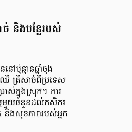
សាច់ និងបន្លែរបស់
ៅប៉ុន្មានឆ្នាំចុង
ើ ត្រីសាច់ពីប្រទេស
្រាស់ក្នុងស្រុក។ ការ
រម្ភមួយចំនួនដល់កសិករ
រុក និងសុខភាពរបស់អ្នក