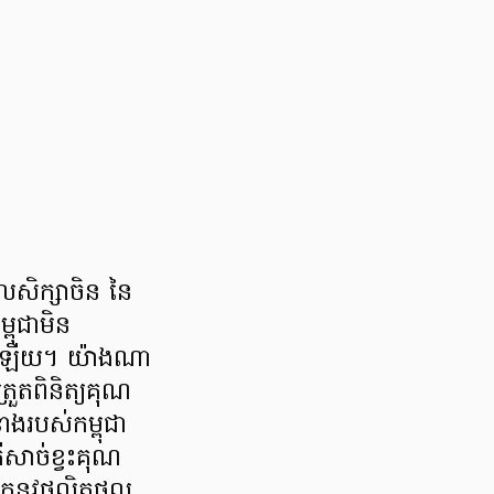
ឌលសិក្សាចិន នៃ
្ពុជាមិន
ៅបានឡើយ។ យ៉ាងណា
្រួតពិនិត្យគុណ
ាងរបស់កម្ពុជា
ីសាច់ខ្វះគុណ
ំហុកនូវផលិតផល