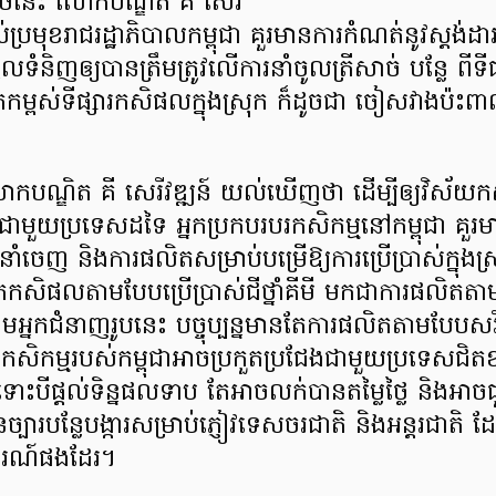
ណុចនេះ លោកបណ្ឌិត គី សេរី
់ប្រមុខរាជរដ្ឋាភិបាលកម្ពុជា គួរមានការកំណត់នូវស្ដង់ដា
ទំនិញឲ្យបានត្រឹមត្រូវលើការនាំចូលត្រីសាច់ បន្លែ ពីទីផ្
ពស់ទីផ្សារកសិផលក្នុងស្រុក ក៏ដូចជា ចៀសវាងប៉ះព
កបណ្ឌិត គី សេរីវឌ្ឍន៍ យល់ឃើញថា ដើម្បីឲ្យវិស័យកសិ
ងជាមួយប្រទេសដទៃ អ្នកប្រកបរបរកសិកម្មនៅកម្ពុជា គួ
ាំចេញ និងការផលិតសម្រាប់បម្រើឱ្យការប្រើប្រាស់ក្នុង
តកសិផលតាមបែបប្រើប្រាស់ជីថ្នាំគីមី មកជាការផលិតតាម
មអ្នកជំនាញរូបនេះ បច្ចុប្បន្នមានតែការផលិតតាមបែបសរ
កសិកម្មរបស់កម្ពុជាអាចប្រកួតប្រជែងជាមួយប្រទេសជិត
ះបីផ្តល់ទិន្នផលទាប តែអាចលក់បានតម្លៃថ្លៃ និងអាចជ
ួនច្បារបន្លែបង្ការសម្រាប់ភ្ញៀវទេសចរជាតិ និងអន្តរជាត
រណ៍ផងដែរ។