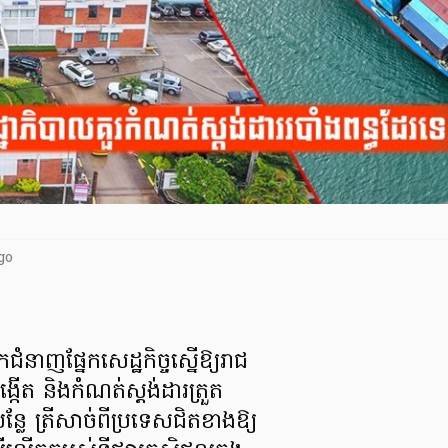
go
នកជំនាញផ្នែកសេដ្ឋកិច្ចស្នើឱ្យរាជ
ង្កើត និងកំណត់ស្ដង់ដារត្រួត
បន្លែ ត្រីសាច់ពីប្រទេសជិតខាងឱ្យ