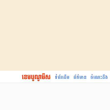
ទំព័រដើម
ព័ត៌មាន
ចំណេះដឹង