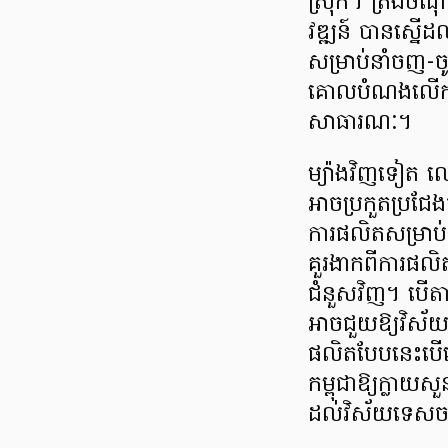
ស្រុក។ ត្រង់ចំ
វឌ្ឍន៍ បានស្នើដល
សម្រាប់នាំចញ-ចូល
គោលបំណងលើកកម្
សាធារណៈ។
ម្យ៉ាងវិញទៀត លោ
អាចប្រកួតប្រជែ
ការផលិតសម្រាប់ន
គួរងាកពីការផលិ
ជំនួសវិញ។ បើតា
អាចជួយឱ្យវិស័យ
ផលិតបែបនេះបើទោ
កម្ពុជាឱ្យក្លាយស
ដល់វិស័យទេសច