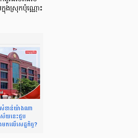
នុងស្រុកប៉ុណ្ណោះ
សំខាន់យ៉ាងណា
វិស័យនេះជួប
ងមកលើសេដ្ឋកិច្ច?