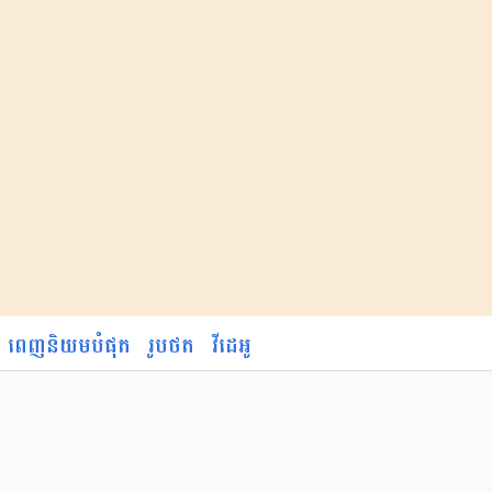
ពេញនិយមបំផុត
រូបថត
វីដេអូ