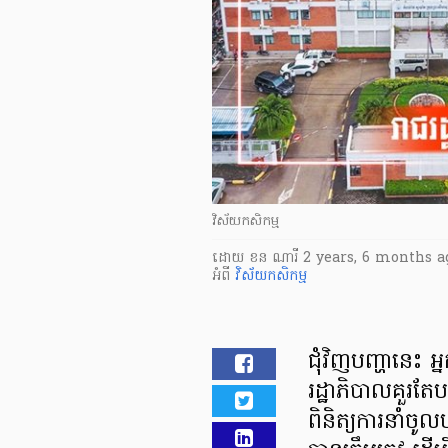
វិស័យកសិកម្ម
ដោយ
ខន ណារី
2 years, 6 months a
អំពី
វិស័យកសិកម្ម
ជុំវិញបញ្ហានេះ អ្
រដ្ឋាភិបាលគួរតែប
ពិនិត្យការនាំចូល