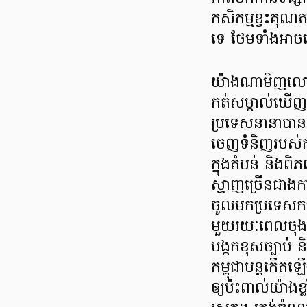
កសិកម្មខ្វះគុណភា
ទេ ថែមទាំងអាចធ
យ៉ាងណាមិញលោកប
កត់សម្គាល់ឃើញថា
ប្រទេសនានាបានអនុវ
ចេញទំនិញរបស់កម្
ក្នុងតំបន់ និង
ស្មាញច្រើនជាងកា
ចូលមកប្រទេសកម
មួយរយៈពេលចុងក
បង្កកខុសច្បាប់ 
កម្ពុជាបន្តកើត
ឲ្យប៉ះពាល់យ៉ាងខ្ល