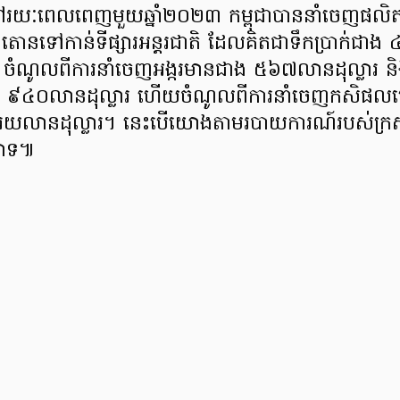
នៅរយៈពេលពេញមួយឆ្នាំ២០២៣ កម្ពុជាបាននាំចេញផលិ
នទៅកាន់ទីផ្សារអន្តរជាតិ ដែលគិតជាទឹកប្រាក់ជាង
នោះ ចំណូលពីការនាំចេញអង្ករមានជាង ៥៦៧លានដុល្លារ ន
ត ៩៤០លានដុល្លារ ហើយចំណូលពីការនាំចេញកសិផលក្រៅព
រយលានដុល្លារ។ នេះបើយោងតាមរបាយការណ៍របស់ក្រសួង
សាទ៕