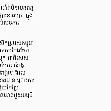
ររបាំងមិនមែនពន្ធ
សារខាងក្រៅ ក្នុង
ាល់សុខភាព
កម្មរបស់កម្ពុជា
រមានការបែងចែក
ស្រុក ជាពិសេស
បែបសរីរាង្គ
ីរាង្គទេ ដែល
ខាងបាន ព្រោះការ
ួយកែប្រែ
ិ ដែលអាចជួយបម្រើ