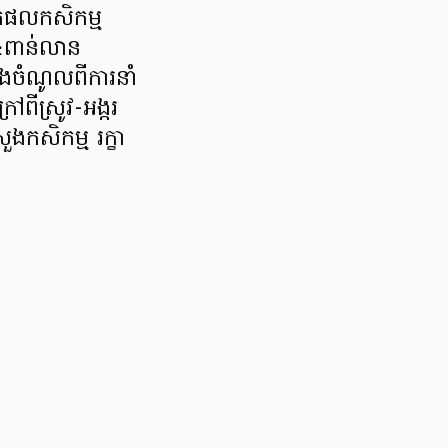
តផលកសិកម្ម
 ៤ពាន់លាន
ិងចំណូលពីការនាំ
ីស្រូវ-អង្ករ
កសិកម្ម រក្ខា