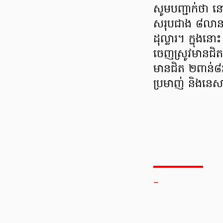
សូមបញ្ជាក់ថា 
សរុបជាង ៨លានតោ
ដុល្លារ។ ក្នុង
ចេញស្រូវមានជិ
មានជិត ២ពាន់៨
ប្រមាញ់ និងនេ
_