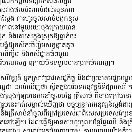
ម្បីលើកកម្ពស់ទីផ្សារកសិផលក្នុង
ចៀសវាងផលប៉ះពាល់ដល់សុខភាព
ស្ដែង ការហូរចូលសាច់បង្កកខុស
គុណភាពនៅមួយរយៈចុងក្រោយបាន
រូក និងគោរស់ក្នុងស្រុកឱ្យធ្លាក់ចុះ
ខំឱ្យកសិករចិញ្ចឹមសត្វខ្នាតតូច
រចិញ្ចឹម និងកសិដ្ឋានធំៗមួយ
យបរិមាណសត្វ ក្រោយមិនទទួលបានប្រាក់ចំណេញ។
ីវឌ្ឍន៍ អ្នកស្រាវជ្រាវសេដ្ឋកិច្ច និងជាប្រធានមជ្ឈមណ្
ម្ពុជា យល់ឃើញថា ស្ថិតក្នុងបរិបទអនុវត្តន៍ទីផ្សារសេរី កម
ស្រុងកុំឲ្យមានការនាំចូលបន្លែ ត្រីសាច់ ពីខាងក្រ
បនេះកត់សម្គាល់ឃើញថា បច្ចុប្បន្នការអនុវត្តន៍ស្តង់ដារត
 និងត្រីសាច់នាំចូលពីក្រៅប្រទេសជាពិសេសប្រទេសក្បែរខ
តនៅឡើយ ដែលធ្វើឱ្យមានការហូរចូលបន្លែផ្លែឈើ និងត្រ
ារកម្ពុជា។ សម្រាប់អ្នកជំនាញរូបនេះ ការហូរចូលយ៉ាងគ