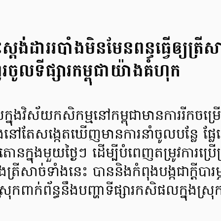
ស្តង់ដាររបាំងមិនមែនពន្ធធ្វើឲ្យត្រី
រចូលទីផ្សារកម្ពុជាយ៉ាងគំហុក
្នុងវិស័យកសិកម្មនៅកម្ពុជាមានការរីកចម្រើនន
តែសង្កេតឃើញមានការនាំចូលបន្លែ ផ្លែឈ
ោនក្នុងមួយថ្ងៃៗ ដើម្បីបំពេញតម្រូវការប្រើប
ងត្រីសាច់ទាំងនេះ បាននិងកំពុងបង្កជាក្តីបា
្រុកពាក់ព័ន្ធនឹងបញ្ហាទីផ្សារកសិផលក្នុងស្