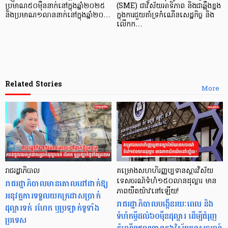
ប្រមាណ៥០ម៉ឺននាក់នៅក្នុងឆ្នាំ២០២៥
(SME) ជាវិស័យអាទិភាព និងជាឆ្អឹងខ្នង
និងប្រមាណ១លាននាក់នៅក្នុងឆ្នាំ២០…
ក្នុងការជួយគាំទ្រកំណើនសេដ្ឋកិច្ច និង
លើកក…
Related Stories
More
រាជរដ្ឋាភិបាល
គម្រោងសហហិរញ្ញប្បទានស្តារវិស័យ
រាជរដ្ឋាភិបាលមានគោលដៅដាក់ឱ្យ
ទេសចរណ៍ទំហំ១៥០លានដុល្លារ មាន
ភាពយឺតយ៉ាវនៅឡើយ!
អនុវត្តការទទួលយកក្រដាសប្រាក់
រាជរដ្ឋាភិបាលបង្កើនរយៈពេល និង
ដុល្លារទក់ រហែក ឬប្រឡាក់ទូទាំង
ទំហំកម្ចីដល់៦០ម៉ឺនដុល្លារ ដើម្បីជំរុញ
ប្រទេស