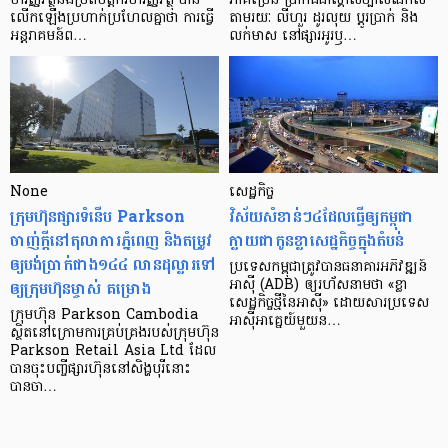
ហិរញ្ញវត្ថុ​និង​ប្រតិបត្តិករ​ហិរញ្ញ​វត្ថុ បាន​​
ភាគ​ច្រើន ប្រាកដ​ជា​ស្គាល់​ច្បាស់​ណាស់
លើក​ឡើង​ប្រហាក់​ប្រហែល​គ្នា​ថា ការ​ធ្វើ​
តាមរយៈ លីហួរ ដូរ​លុយ ប្តូរ​បា្រក់ និង​
អន្តរាគមន៍​ព…
លក់​មាស នៅ​ផ្សារ​អូរ​ឫ…
None
សេដ្ឋកិច្ច​
ក្រុមហ៊ុនផ្សារទំនើប Parkson
វិស័យ​សំខាន់ៗ​៤​ដែល​ធ្វើ​ឲ្យ​កម្ពុជា​
ចាញ់ក្ដីនៅតុលាការភ្នំពេញ និងតម្រូវ
ក្លាយ​ជា​កូន​ខ្លា​សេដ្ឋកិច្ច​ក្នុង​តំបន់
ឲ្យបង់ប្រាក់ជាង១៤៤ លានដុល្លារទៅ
ប្រទេស​កម្ពុជា​ត្រូវ​បាន​ធនាគារ​អភិវឌ្ឍន៍​
ឲ្យក្រុមហ៊ុនម្ចាស់ គម្រោង
អាស៊ី (ADB) ឲ្យ​រហ័ស​នាមថា «ខ្លា​
សេដ្ឋកិច្ច​ថ្មី​នៃ​អាស៊ី» ដោយសារ​ប្រទេស​
ក្រុមហ៊ុន Parkson Cambodia
អាស៊ី​អាគ្នេយ៍​មួយ​ន…
ស្ថិតនៅក្រោមការគ្រប់គ្រងរបស់ក្រុមហ៊ុន
Parkson Retail Asia Ltd ដែល
បានចុះបញ្ចីផ្សារហ៊ុននៅសិង្ហបុរីនោះ
បានចា…