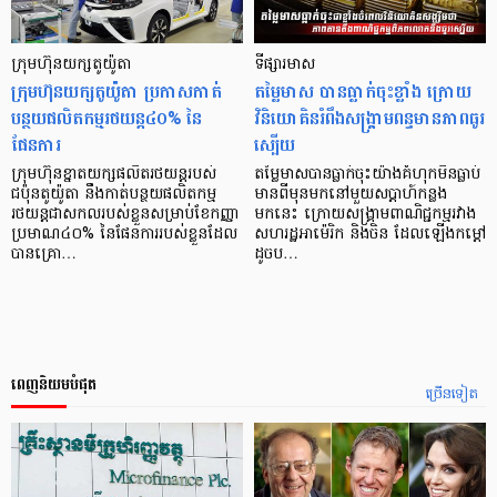
ក្រុមហ៊ុនយក្សតូយ៉ូតា
ទីផ្សារមាស
ក្រុមហ៊ុនយក្សតូយ៉ូតា ប្រកាសកាត់
តម្លៃមាស បានធ្លាក់ចុះខ្លាំង ក្រោយ
បន្ថយផលិតកម្មរថយន្ដ៤០% នៃ
វិនិយោគិនរំពឹងសង្គ្រាមពន្ធមានភាពធូរ
ផែនការ
ស្បើយ
ក្រុមហ៊ុនខ្នាតយក្សផលិតរថយន្ដរបស់
តម្លៃមាសបានធ្លាក់ចុះយ៉ាងគំហុកមិនធ្លាប់
ជប៉ុនតូយ៉ូតា នឹងកាត់បន្ថយផលិតកម្ម
មានពីមុនមកនៅមួយសប្តាហ៍កន្លង
រថយន្ដជាសកលរបស់ខ្លួនសម្រាប់ខែកញ្ញា
មកនេះ ក្រោយសង្គ្រាមពាណិជ្ជកម្មរវាង
ប្រមាណ៤០% នៃផែនការរបស់ខ្លួនដែល
សហរដ្ឋអាម៉េរិក និងចិន ដែលឡើងកម្តៅ
បានគ្រោ…
ដូចប…
ពេញនិយមបំផុត
ច្រើនទៀត