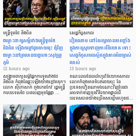
មន្ត្រីទូតថៃ និងចិន
សេដ្ឋកិច្ចសកល
ជម្លោះពាក្យសម្តីរវាងមន្ត្រីទូតថៃ
វៀតណាម នៅតែរក្សាបានភាពខ្លាំង
និងចិន ឡើងកម្ដៅដូចបាយពុះ ជុំវិញ
ក្នុងការស្រូបទាញការវិនិយោគ​ ទោះ
ជម្លោះនៅព្រលានយន្តហោះសុវណ្ណ
សេដ្ឋកិច្ចសកលស្ថិតក្នុងភាពមិនច្បាស់
ភូមិ
លាស់
12 hours ago
13 hours ago
សង្គ្រាមពាក្យសម្តីផ្នែកការទូតរវាងថៃ
ខណៈពេលដែលលំហូរវិនិយោគសកល
និងចិន កំពុងតែផ្ទុះឡើងយ៉ាងក្តៅគគុក។
លោកកំពុងមានទំនោរថយចុះ តែ
លោក ស៊ីហាសាក់ ភួងកេតកែវ រដ្ឋមន្ត្រី
ប្រទេសវៀតណាមឯណោះវិញបែរជា
ការបរទេសថៃ បានចេញមុខផ្លែផ្កា …
អាចទាក់ទាញទុនវិនិយោគផ្ទាល់ពី
បរទេសបានយ៉ាងច្រើនសម្បើមរហូតដ…