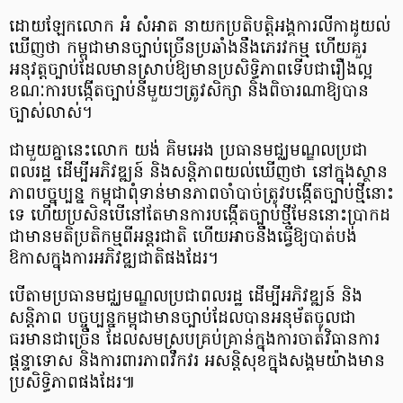
ដោយឡែកលោក អំ សំអាត នាយកប្រតិបត្តិអង្គការលីកាដូយល់
ឃើញថា កម្ពុជាមានច្បាប់ច្រើនប្រឆាំងនឹងភេរវកម្ម ហើយគួរ
អនុវត្តច្បាប់ដែលមានស្រាប់ឱ្យមានប្រសិទ្ធិភាពទើបជារឿងល្អ
ខណៈការបង្កើតច្បាប់នីមួយៗត្រូវសិក្សា និងពិចារណាឱ្យបាន
ច្បាស់លាស់។
ជាមួយគ្នានេះលោក យង់ គិមអេង ប្រធានមជ្ឈមណ្ឌលប្រជា
ពលរដ្ឋ ដើម្បីអភិវឌ្ឍន៍ និងសន្តិភាពយល់ឃើញថា នៅក្នុងស្ថាន
ភាពបច្នុប្បន្ន កម្ពុជាពុំទាន់មានភាពចាំបាច់ត្រូវបង្កើតច្បាប់ថ្មីនោះ
ទេ ហើយប្រសិនបើនៅតែមានការបង្កើតច្បាប់ថ្មីមែននោះប្រាកដ
ជាមានមតិប្រតិកម្មពីអន្តរជាតិ ហើយអាចនឹងធ្វើឱ្យបាត់បង់
ឱកាសក្នុងការអភិវឌ្ឍជាតិផងដែរ។
បើតាមប្រធានមជ្ឈមណ្ឌលប្រជាពលរដ្ឋ ដើម្បីអភិវឌ្ឍន៍ និង
សន្តិភាព បច្ចុប្បន្នកម្ពុជាមានច្បាប់ដែលបានអនុម័តចូលជា
ធរមានជាច្រើន ដែលសមស្របគ្រប់គ្រាន់ក្នុងការចាត់វិធានការ
ផ្តន្ទាទោស និងការពារភាពវឹកវរ អសន្តិសុខក្នុងសង្គមយ៉ាងមាន
ប្រសិទ្ធិភាពផងដែរ៕