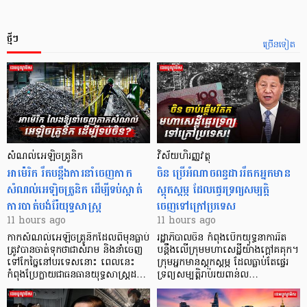
ថ្មីៗ
ច្រើនទៀត
សំណល់អេឡិចត្រូនិក
វិស័យហិរញ្ញវត្ថុ
អាម៉េរិក រឹតបន្តឹងការនាំចេញកាក
ចិន ប្រើ​អំណាចពន្ធដាររឹតកអ្នកមាន
សំណល់អេឡិចត្រូនិក ដើម្បីទប់ស្កាត់
ស្ដុកស្ដម្ភ ដែលផ្ទេរទ្រព្យសម្បត្តិ
ការបាត់បង់រ៉ែយុទ្ធសាស្ត្រ
ចេញទៅក្រៅប្រទេស
11 hours ago
11 hours ago
កាក​សំណល់​អេឡិច​ត្រូនិកដែល​ពីមុនធ្លាប់​
រដ្ឋាភិបាលចិន កំពុងបើកយុទ្ធនាការរឹត
ត្រូវបានចាត់ទុកថាជាសំរាម និងនាំចេញ
បន្តឹងលើក្រុមមហាសេដ្ឋី​យ៉ាង​ក្ដៅគគុក។
ទៅកែច្នៃនៅបរទេស​នោះ ពេលនេះ
​ក្រុមអ្នកមានស្ដុកស្ដម្ភ ដែល​ធ្លាប់​តែផ្ទេរ
កំពុងប្រែក្លាយជាធនធានយុទ្ធសាស្ត្រដ…
ទ្រព្យសម្បត្តិរាប់រយពាន់ល…