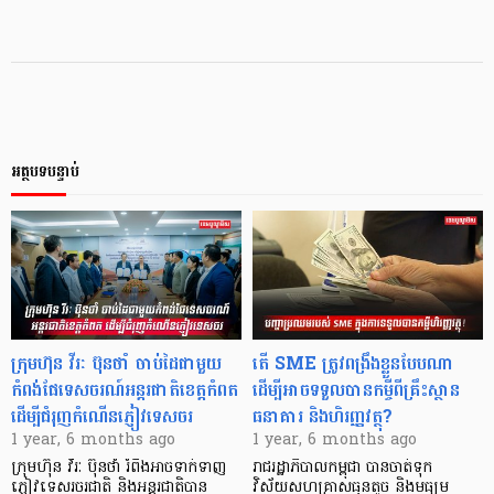
អត្ថបទបន្ទាប់
ក្រុមហ៊ុន វីរៈ ប៊ុនថាំ ចាប់ដៃជាមួយ
តើ SME ត្រូវពង្រឹងខ្លួនបែបណា
កំពង់ផែទេសចរណ៍អន្តរជាតិខេត្តកំពត
ដើម្បីអាចទទួលបានកម្ចីពីគ្រឹះស្ថាន
ដើម្បីជំរុញកំណើនភ្ញៀវទេសចរ
ធនាគារ និងហិរញ្ញវត្ថុ?
1 year, 6 months ago
1 year, 6 months ago
ក្រុមហ៊ុន វីរៈ ប៊ុនថាំ រំពឹងអាចទាក់ទាញ
រាជរដ្ឋាភិបាលកម្ពុជា បានចាត់ទុក
ភ្ញៀវទេសរចរជាតិ និងអន្តរជាតិបាន
វិស័យសហគ្រាសធុនតូច និងមធ្យម