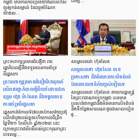
ដើម្ប…
កម្ពុជា មានការរីកចម្រើនយ៉ាងឆាប់រហ័ស
គួរឲ្យកត់សម្គាល់ ដែលរួមចំណែក
យ៉ាងស…
ព្រះមហាក្សត្រមានជំនឿថា រាជ
សម្ដេចតេជោ ហ៊ុនសែន
រដ្ឋាភិបាលថ្មីនឹងទទួលបានការគាំទ្រ
សម្ដេចតេជោ ហ៊ុនសែន បាន
ពីរដ្ឋសភា
ប្រកាសថា នឹងមិនមានការបិទតំបន់
ព្រះមហាក្សត្រមានជំនឿយ៉ាងមុតមាំ
ដែលមានហានិភ័យខ្ពស់ទៀតទេ
លើរាជរដ្ឋាភិបាលថ្មីដឹកនាំដោយឯក
សម្ដេចតេជោ ហ៊ុនសែន នាយកររដ្ឋមន្រ្តី
ឧត្តម ហ៊ុន ម៉ាណែត នឹងទទួលបាន
នៃព្រះរាជាណាចក្រកម្ពុជា បានមាន
ការគាំទ្រពីរដ្ឋសភា
ប្រសាន៍ថាកម្ពុជានឹងមិនមានការបិទតំបន់
និងទីកន្លែងសាធារណៈដូចជាសាលារៀន
រដ្ឋសភានីតិកាលទី៧បានបើកសម័យប្រជុំ
ផ្…
លើកដំបូងរបស់ខ្លួនហើយកាលពីព្រឹក
ថ្ងៃទី២១ ខែសីហា ឆ្នាំ២០២៣ នេះ
ក្រោមព្រះរាជាធិបតីរបស់ព្រះករុណាព្រះ
បាទសម្ត…