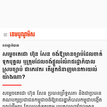
រាជរដ្ឋាភិបាល
សម្តេចតេជោ ហ៊ុន សែន ចង់ឱ្យមានច្បាប់ដែលចាត់
ទុកបុគ្គល ឬក្រុមដែលចង់ផ្តួលរំលំរាជរដ្ឋាភិបាល
ស្របច្បាប់ ជាភេរវករ តើអ្នកជំនាញមានការយល់
យ៉ាងណា?
សម្តេចតេជោ ហ៊ុន សែន ប្រធានព្រឹទ្ធសភា និងជាប្រធាន
គណបក្សប្រជាជនកម្ពុជាចង់ឱ្យរាជរដ្ឋាភិបាលកម្ពុជាបង្កើត