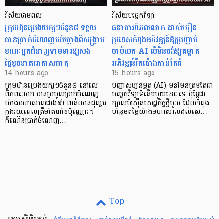
វិស័យថាមពល
វិស័យបច្ចេកវិទ្យា
ក្រុមហ៊ុនប្រេងយក្សៗចំនួន៨ ទទួល
ធនាគារពិភពលោក ដាស់តឿន
បានប្រាក់ចំណេញកប់ក្តោងពីសង្គ្រាម
ប្រទេសកំពុងអភិវឌ្ឍន៍ឱ្យប្រញាប់
ខណៈអ្នកជំនាញទាមទារឱ្យសង
ចាប់យក AI បើមិនចង់ឱ្យគម្លាត
ថ្លៃខូចខាតអាកាសធាតុ
អភិវឌ្ឍន៍រីកប៉ោងកាន់តែធំ
14 hours ago
15 hours ago
ក្រុមហ៊ុនប្រេងយក្សៗចំនួន៨ នៅលើ
បញ្ញាសិប្បនិម្មិត (AI) មិនមែនត្រឹមតែជា
ពិភពលោក បានប្រមូលប្រាក់ចំណេញ
បច្ចេកវិទ្យាទំនើបមួយនោះទេ ប៉ុន្តែជា
យ៉ាងមហាសាលជាង៩០ពាន់លានដុល្លារ
ក្បាលម៉ាស៊ីនសេដ្ឋកិច្ចថ្មីមួយ ដែលកំពុង
ក្នុងរយៈពេលត្រឹមតែ៣ខែប៉ុណ្ណោះ។
បន្ថែមតម្លៃយ៉ាងមហាសាលដល់សេ…
កំណើនប្រាក់ចំណេញ…
Top