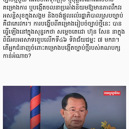
ច្បាប់ថ្មីមួយ ដែលចាត់ទុកក្រុម ឬបុគ្គលណាដែលមាន
គម្រោងការ ឬបង្កើតចលនាប្រឆាំងនិយមឱ្យមានភាពវឹកវរ
អសន្តិសុខក្នុងសង្គម និងចង់ផ្តួលរលំរដ្ឋាភិបាលស្របច្បាប់
គឺជាភេរវករ។ ការបង្ហើបពីគម្រោងរៀបចំច្បាប់ថ្មីនេះ បាន
ធ្វើឡើងនៅក្នុងសុន្ទរកថា សម្ដេចតេជោ ហ៊ុន សែន នាក្នុង
ពិធីអបអរសាទរខួបលើកទី៤៦ ទិវាជ័យជម្នះ ៧ មករា។
តើអ្នកជំនាញចំពោះគម្រោងបង្កើតច្បាប់ថ្មីរបស់គណបក្ស
កាន់អំណាច?