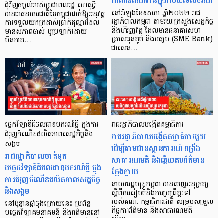
កំណើនឥណទានក្នុងវិស័យទេសចរណ៍
ជុំវិញចម្ងល់របស់ប្រជាពលរដ្ឋ ហេតុអ្វី
នៅអំឡុងខែឧសភា ឆ្នាំ២០២២ រាជ
បានជាធនាគារជាតិនៃកម្ពុជាដាក់ឱ្យអនុវត្ត
រដ្ឋាភិបាលកម្ពុជា តាមរយៈក្រសួងសេដ្ឋកិច្ច
ការទទួលយកក្រដាស់ប្រាក់ដុល្លារដែល
និងហិរញ្ញវត្ថុ ដែលមានធនាគារសហ
មានសភាពចាស់ ឬប្រឡាក់ដោយ
គ្រាសធុនតូច និងមធ្យម (SME Bank)
មិនកាត…
ជាសេន…
ច្ចេកវិទ្យាឌីជីថលជាឧបករណ៍ថ្មី ក្នុងការ
រាជរដ្ឋាភិបាលបង្កើតគម្មាធិការ
ជំរុញកំណើនផលិតភាពសេដ្ឋកិច្ចនិង
រាជរដ្ឋាភិបាលបង្កើតគម្មាធិការមួយ
សង្គម
ដើម្បីតាមដានស្ថានការណ៍ ពង្រឹង
រាជរដ្ឋាភិបាលចាត់ទុក
សាធារណមតិ និងឆ្លើយតបព័ត៌មាន
បច្ចេកវិទ្យាឌីជីថលជាឧបករណ៍ថ្មី ក្នុង
ក្លែងក្លាយ
ការជំរុញកំណើនផលិតភាពសេដ្ឋកិច្ច
នាយករដ្ឋមន្រ្តីកម្ពុជា បានចេញអនុក្រឹត្យ
និងសង្គម
ស្ដីពីការរៀបចំនិងការប្រព្រឹត្តទៅ
របស់គណៈ កម្មាធិការជាតិ សម្របសម្រួល
នៅប៉ុន្មានឆ្នាំចុងក្រោយនេះ ប្រព័ន្ធ
កិច្ចការព័ត៌មាន និងសាធារណមតិ
បច្ចេកវិទ្យាគមនាគមន៍ និងពត៌មាននៅ