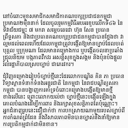
នៅចំពោះមុខសមាជិកសមាជិកាគណបក្សប្រជាជនកម្ពុជា
ប្រមាណ២ម៉ឺននាក់ ដែលចូលរួមកម្មវិធីអបអរខួបលើកទី៤៦ នៃ
ទិវាជ័យជម្នះ ៧ មករា សម្តេចតេជោ ហ៊ុន សែន ប្រធាន
ព្រឹទ្ធសភា និងជាប្រធានគណបក្សប្រជាជនកម្ពុជាបានថ្លែងថា វា
ល្មមដល់ពេលហើយដែលកម្ពុជាត្រូវបង្កើតឱ្យមានច្បាប់ដែលចាត់
បុគ្គល ឬក្រុមណា ដែលមានគម្រោងការ ឬបង្កើតចលនាប្រឆាំង
ជ្រុលនិយម បង្កភាពវឹកវរ អសន្តិសុខក្នុងសង្គម និងប៉ុនប៉ងផ្តួល
រំលំរដ្ឋាភិបាលស្របច្បាប់ ជាភេរវករ។
ជុំវិញគម្រោងរៀបចំច្បាប់ថ្មីនេះដែរលោកបណ្ឌិត គិន ភា ប្រធាន
វិទ្យាស្ថានទំនាក់ទំនងអន្តរជាតិ នៃកម្ពុជា នៃរាជបណ្ឌិត្យសភា
កម្ពុជា បានបង្ហាញការគាំទ្រចំពោះគម្រោងបង្កើតឱ្យមានថ្មី
ខាងលើនេះ ព្រោះលោកយល់ថា ច្បាប់ថ្មីនេះបង្កើតឡើងក្នុង
គោលបំណងដើម្បីការពារ និងរក្សាសុខសន្តិភាពតែប៉ុណ្ណោះ។
អ្នកជំនាញរូបនេះជឿជាក់ថា ការបកស្រាយណាមួយរបស់ច្បាប់ពី
ការកំណត់ព្រំដែន និងវិសាលភាពមិនបានច្បាស់នឹងនាំឱ្យមាន
ការប្រតិកម្មជាក់ជាមិនខាន។