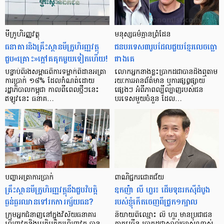
មីក្រូ​ហិរញ្ញវត្ថុ
មនុស្ស​ធម៌​គ្មាន​ព្រំដែន
ធនាគារ​និង​គ្រឹះស្ថាន​មីក្រូ​ហិរញ្ញវត្ថុ​
ជន​បរទេស​៣​រូប​ដែល​ជួយ​ខ្មែរ​លេច​ធ្លោ​
ជួប«គ្រោះ»ក្តៅ​គគុក​មួយ​ទៀត​ហើយ!
ជាង​គេ
បន្ទាប់​ពី​រង​សម្ពាធ​​ពី​ការ​ទម្លាក់​ពិដាន​អត្រា​
លោកអ្នក​នាង​ខ្លះ​ប្រាកដ​ជា​បាន​​ដឹង​ឮ​តាម​
ការ​ប្រាក់ ១៨​% ដែល​កំណត់​ដោយ​
រយៈ​ការ​អាន​ព័ត៌មាន ឬ​ការ​ផ្សព្វផ្សាយ​
រដ្ឋាភិបាល​កម្ពុជា កាល​ពី​ពេល​ថ្មីៗ​នេះ
ផ្សេងៗ អំពី​ភាព​ល្បីល្បាញ​របស់​ជន​
ឥឡូវ​នេះ ធនាគ…
បរទេស​មួយ​ចំនួន ដែល…
បញ្ហា​អត្រា​ការប្រាក់
ពាណិជ្ជករជោគជ័យ
គ្រឹះស្ថាន​មីក្រូ​ហិរញ្ញវត្ថុ​នឹង​ជួប​វិបត្តិ​
ឧកញ៉ា លី ហួរ៖ ដើមទុនរកស៊ីដំបូង
ធ្ងន់ធ្ងរ​ឈាន​ទៅ​រក​ការ​ក្ស័យធន?
របស់ខ្ញុំកើតចេញពីជ្រូក១ក្បាល
ក្រុម​អ្នក​ជំនាញ​នៅ​ក្នុង​វិស័យ​ធនាគារ
និយាយ​ពី​ឈ្មោះ លី ហួរ មាន​ប្រជាជន​