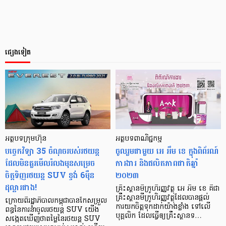
ផ្សេងទៀត
អត្ថបទ​ក្រុមហ៊ុន
អត្ថបទពាណិជ្ជកម្ម
បច្ចេកវិទ្យា 35 ចំណុច​របស់​រថយន្ត​
ចូលរួមជាមួយ អេ អឹម ខេ ក្នុងពិព័រណ៍
ដែល​មិនគួរ​មើល​រំលង​មុន​សម្រេច​
ការងារ និងផលិតភាពជាតិឆ្នាំ
ចិត្តទិញ​រថយន្ត SUV ខ្ទង់ 6​ម៉ឺន​
២០២៣
ដុល្លារជាង!
គ្រឹះស្ថានមីក្រូហិរញ្ញវត្ថុ អេ អឹម ខេ គឺជា
គ្រឹះស្ថានមីក្រូហិរញ្ញវត្ថុដែលបានផ្ដល់
ក្រោយពីរដ្ឋាភិបាលកម្ពុជាបានកែសម្រួល
ការយកចិត្តទុកដាក់យ៉ាងខ្លាំង ទៅលើ
ពន្ធនៃការនំាចូលរថយន្ត SUV យើង
បុគ្គលិក ដែលធ្វើឲ្យគ្រឹះស្ថានទ…
សង្កេតឃើញថាតម្លៃនៃរថយន្ត SUV