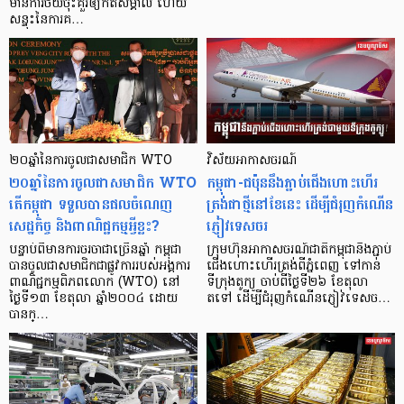
មានការថយចុះគួរឲ្យកត់សម្គាល់ ហើយ
សន្ទុះនៃការគ…
២០ឆ្នាំនៃការចូលជាសមាជិក WTO
វិស័យអាកាសចរណ៍
២០ឆ្នាំនៃការចូលជាសមាជិក WTO
កម្ពុជា-ជប៉ុននឹងភ្ជាប់ជើងហោះហើរ
តើកម្ពុជា ទទួលបានផលចំណេញ
ត្រង់ជាថ្មីនៅខែនេះ ដើម្បីជំរុញកំណើន
សេដ្ឋកិច្ច និងពាណិជ្ជកម្មអ្វីខ្លះ?
ភ្ញៀវទេសចរ
បន្ទាប់ពីមានការចរចាជាច្រើនឆ្នាំ កម្ពុជា
ក្រុមហ៊ុនអាកាសចរណ៍ជាតិកម្ពុជានឹងភ្ជាប់
បានចូលជាសមាជិកជាផ្លូវការរបស់អង្គការ
ជើងហោះហើរត្រង់ពីភ្នំពេញ ទៅកាន់
ពាណិជ្ជកម្មពិភពលោក (WTO) នៅ
ទីក្រុងតូក្យូ ចាប់ពីថ្ងៃទី២៦ ខែតុលា
ថ្ងៃទី១៣ ខែតុលា ឆ្នាំ២០០៤ ដោយ
តទៅ ដើម្បីជំរុញកំណើនភ្ញៀវ់ទេសច…
បានក្…