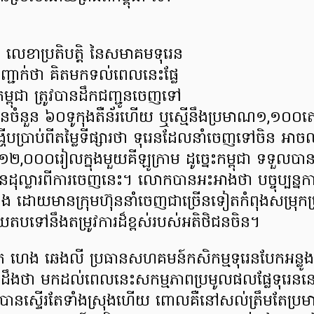
លេខាប្រតិបត្តិ នៃសមាគមទុរេន
បញ្ជាក់ថា គិតមកទល់ពេលនេះផ្លែ
ម្ពុជា ត្រូវបានដឹកជញ្ជូនចេញទៅ
 បានចំនួន ៦០ទូកុងតឺន័រហើយ ឬស្មើនឹងប្រមាណ១,១០០ត
ប្រាប់ពីតម្លៃទីផ្សារថា ទុរេនដែលនាំចេញទៅចិន អាចលក
២,០០០រៀលក្នុងមួយគីឡូក្រាម ដូច្នេះកម្ពុជា ទទួលប
ល្លារពីការចេញនេះ។ លោកបានអះអាងថា បច្ចុប្បន្នកា
្លាំង ដោយមានក្រុមហ៊ុននាំចេញជាច្រើនទៀតកំពុងសម្រុក
ឆ្លើយតបទៅនឹងតម្រូវការដ៏ខ្ពស់របស់អតិថិជនចិន។
 ឆេងលី ប្រធានសហគមន៍កសិកម្មទុរេនបែកអន្លូងស្ទឹ
្យដឹងថា មកដល់ពេលនេះសកម្មភាពប្រមូលផលផ្លែទុរេនន
េចបានស្ទើរតែទាំងស្រុងហើយ ពោលគឺនៅសល់ត្រឹមតែប