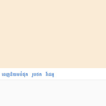
ពេញនិយមបំផុត
រូបថត
វីដេអូ