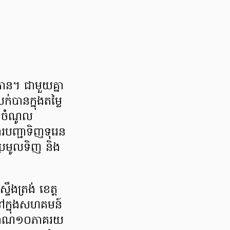
ោន។ ជាមួយគ្នា
់បានក្នុងតម្លៃ
ានចំណូល
របញ្ជាទិញទុរេន
ប្រមូលទិញ និង
ងត្រង់ ខេត្ត
ៅក្នុងសហគមន៍
្រមាណ១០ភាគរយ