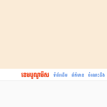
ទំព័រដើម
ព័ត៌មាន
ចំណេះដឹង