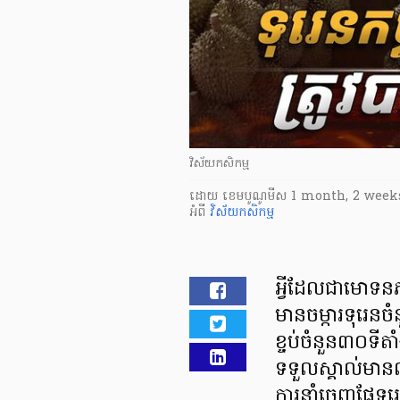
វិស័យកសិកម្ម
ដោយ
​ ខេមបូណូមីស
1 month, 2 week
អំពី
វិស័យកសិកម្ម
អ្វីដែលជាមោទ
មានចម្ការទុរេនច
ខ្ចប់ចំនួន៣០ទីត
ទទួលស្គាល់មានលក
ការនាំចេញផ្លែទុ