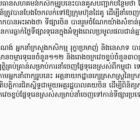
រធានសហគមន៍កសិកម្មរូបនេះបានគូសបញ្ជាក់បន្ថែមថា ផ្ល
៍ត្រូវបានបែងចែកលក់ទៅឱ្យក្រុមហ៊ុនដៃគូ ដើម្បីនាំចេ
បានអះអាងថា ទីផ្សារចិន បានរួមចំណែកយ៉ាងសំខាន់ក្ន
ារធ្លាក់ថ្លៃទីផ្សារទុរេនក្នុងអំឡុងពេលប្រមូលផលជាន់គ្នា
ីណង់ អ្នកនាំក្រសួងកសិកម្ម រុក្ខាប្រមាញ់ និងនេសាទ ប
ចម្ការទុរេនចំនួន១១២ និងរោងចក្រវេចខ្ចប់ចំនួន៣០ត្រ
ិគ្រប់គ្រាន់សម្រាប់ការនាំចេញផ្លែទុរេនស្រស់ពីកម្ពុជា 
មអ្នកនាំពាក្យរូបនេះ អគ្គនាយកដ្ឋានក្សេត្រសាស្ដ្រនៃក្
រតិបត្តិការជិតស្និទ្ធជាមួយអគ្គរដ្ឋបាលគយចិន ដើម្បីពិនិត្
រវេចខ្ចប់ផ្លែទុរេនស្រស់សម្រាប់នាំចេញទៅកាន់ទីផ្សារប្រ