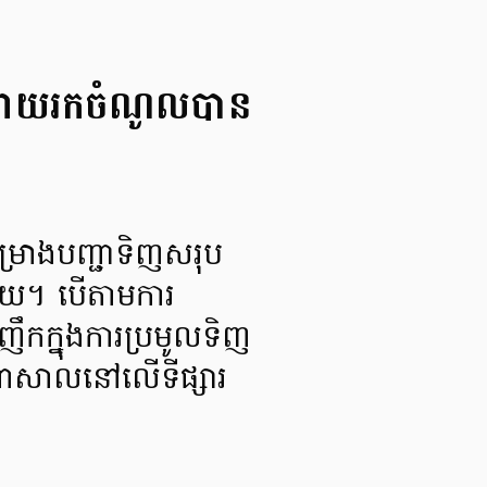
 ដោយរកចំណូលបាន
គម្រោងបញ្ជាទិញសរុប
ហើយ។ បើតាមការ
ញឹកក្នុងការប្រមូលទិញ
រដ៏មហាសាលនៅលើទីផ្សារ