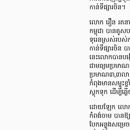
កាន់ទីផ្សារចិន។
លោក រឿន រតនា 
កម្ពុជា បានគូស
ទុរេនស្រស់របស់ក
កាន់ទីផ្សារចិន
នេះលោកបានបង្ហើប
ជាមធ្យមប្រមាណ១
ប្រមាណ៣,៣លានដុ
កំពុងមានសម្ទុះខ
ស្តុកទុក ដើម្បី
ដោយឡែក លោក ហេង
កំពង់ចាម បានឱ
បែកអន្លូងសម្រ