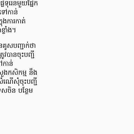
ែទុរេនមួយផ្នែក
ញទៅកាន់
ុងការកាត់
ខ្លាំង។
ានគូសបញ្ជាក់ថា
ូវបានចុះបញ្ជី
ទៅកាន់
រសួងកសិកម្ម នឹង
យសំណើសុំចុះបញ្ជី
ទេសចិន បន្ថែម