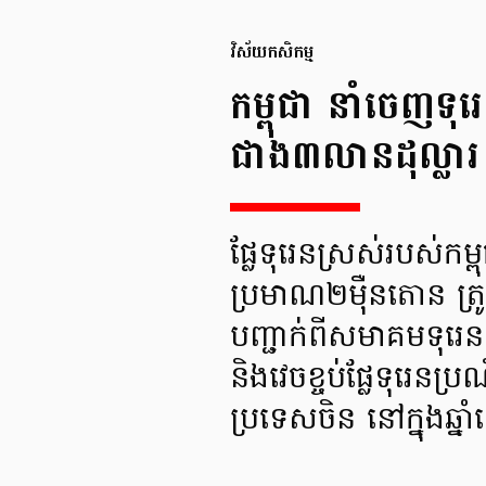
វិស័យកសិកម្ម
កម្ពុជា នាំចេ
ជាង៣លានដុល្លារ
ផ្លែទុរេនស្រស់របស់ក
ប្រមាណ២ម៉ឺនតោន ត្រ
បញ្ជាក់ពីសមាគមទុរេនក
និងវេចខ្ចប់ផ្លែទុរេនប
ប្រទេសចិន នៅក្នុងឆ្នា