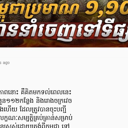
s ago
នភាពនោះ គឺគិតមកទល់ពេលនេះ
ំនួន១១២កន្លែង និងរោងចក្រវេច
ាំងហើយ ដែលត្រូវបានចុះបញ្ជី
្ខណៈសម្បត្តិគ្រប់គ្រាន់សម្រាប់
រេនស្រស់ដោយត្រង់ពីកម្ពុជា ទៅ