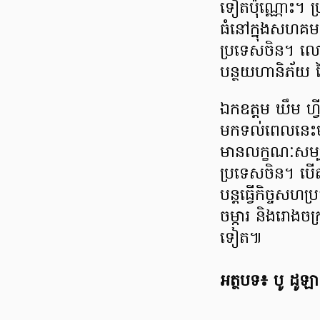
ទៀតប៉ុណ្ណោះ។ ប្
ធំនៅក្នុងសហគមន
ប្រទេសចិន។ លោក
បន្ថយហានិភ័យ នៃក
ឯកឧត្តម ឃឹម ហ្វ
មកទល់ពេលនេះមាន
មានលក្ខណៈសម្បត្ត
ប្រទេសចិន។ បើតា
បន្តធ្វើកិច្ចសហប្
ចម្ការ និងរោងចក្
ទៀត៕
អត្ថបទ៖ បូ ដូឡា