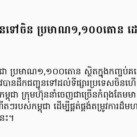
ញទុរេនទៅចិន ប្រមាណ១,១០០តោន
ម្ពុជា ប្រមាណ១,១០០តោន ស្ថិតក្នុងកញ្ចប់
ូវបានដឹកជញ្ជូនទៅដល់ទីផ្សារប្រទេសចិន
ម្ពុជា ក្រុមហ៊ុននាំចេញជាច្រើនកំពុងតែមមា
្រណីតៗរបស់កម្ពុជា ដើម្បីផ្គត់ផ្គង់តម្រូវកា
ំនេះ។