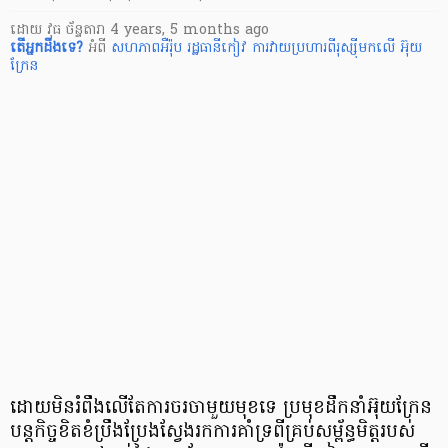
ដោយ
វុធ ច័ន្ទតារា
4 years, 5 months ago
តើ​អ្នក​ដឹងទេ?
អំពី
សហភាពអឺរ៉ុប
រដ្ឋធានីកៀវ
ការវាយប្រហារពីរុស្ស៊ីមកលើ អ៊ុយ
ក្រែន
ដោយមិនរំពឹងលើតែការចរចាមួយមុខទេ ប្រមុខដឹកនាំអ៊ុយក្រែន
បន្តកិច្ចខិតខំប្រឹងប្រែងស្វែងរកការគាំទ្រពីគ្រប់សម្ព័ន្ធមិត្តរបស់