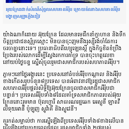
អុយក្រែនដាក់សំណើសុំចូលសហភាពអឺរ៉ុប ក្រោយតំណាងសហភាពអឺរ៉ុប
បង្ហាញសញ្ញាភ្លើងខៀវ
យ៉ាងណាក៏ដោយ អ៊ុយក្រែន ដែលមានមេដឹកនាំក្លាហាន និងទឹក
ចិត្តប្រជាជនស្ម័គ្រស្មោះ មិនបានចុះញមនឹងរុស្ស៊ីរង់ចាំតែការ
ចរចាគ្នានោះទេ។ ប្រធានាធិបតីហ្សេឡេនស្គី ក្នុងកិច្ចខិតខំប្រឹង
ប្រែងរបស់លោកដើម្បីស្វែងរកការគាំទ្រ បានចុះហត្ថលេខា
នៅយប់ថ្ងៃចន្ទ ស្នើសុំចូលរួមជាសមាជិករបស់សហភាពអឺរ៉ុប។
ភ្លាមៗនៅថ្ងៃអង្គារនេះ ប្រទេសនៅតំបន់អឺរ៉ុបកណ្តាល និងអឺរ៉ុប
ខាងកើតសរុបចំនួន៨ប្រទេស បានអំពាវនាវឱ្យរដ្ឋជាសមាជិក
សហភាពអឺរ៉ុបផ្តល់សិទ្ធិឱ្យអ៊ុយក្រែនចូលជាសមាជិកអឺរ៉ុបជា
បន្ទាន់។ ប្រទេសអឺរ៉ុបទាំង៨ដែលគាំទ្រសមាជិកភាពរបស់អ៊ុយ
ក្រែននោះរួមមាន ប៊ុលហ្គារី សាធារណរដ្ឋឆេក អេស្តូនី ឡាតវី
លីទុយអានី ប៉ូឡូញ ស្លូវ៉ាគី និងស្លូវេនី។
គួរកត់សម្គាល់ថា ការស្នើឡើងពីប្រទេសអឺរ៉ុបទាំង៨ខាងលើបាន
ធ្វើឡើងនៅក្រោយពេលដែល រដ្ឋសមាជិកទាំង ២៧របស់