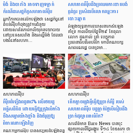
ម៉ង់ និងបារាំង អាចទាញទម្លាក់
សហភាពអឺរ៉ុបនឹងប្រឈមការខាតបង់
កំណើនសេដ្ឋកិច្ចសហភាពអឺរ៉ុប
ធ្ងន់ធ្ងរ ប្រសិនបើលោកឈ្នះការ
បោះឆ្នោត
អ្នកវិភាគបានលើកឡើងថា សេដ្ឋកិច្ចនៅ
តំបន់អឺរ៉ុបកំពុងត្រូវការជំនួយ
អំឡុងយុទ្ធនាការឃោសនារកសំឡេង
ដោយសារតែភាពកលិយុគនយោបាយ
គាំទ្រ កាលពីយប់ថ្ងៃទី២៩ ខែតុលា
នៅប្រទេសបារាំង និងអាល្លឺម៉ង់ ដែលជា
លោក ដូណាល់ ត្រាំ បេក្ខភាព
បងធំនៅសហភា…
ប្រធានាធិបតីអាម៉េរិក មកពីគណបក្ស
សាធារណរដ្ឋ បានព្រមា…
សហភាពអឺរ៉ុប
សហភាពអឺរ៉ុប
អឺរ៉ុបដំឡើងពន្ធ៣៨% លើរថយន្ត
តើកត្តាចម្បងអ្វីធ្វើឱ្យប្រាក់អឺរ៉ូ របស់
អគ្គិសនីចិន ដោយធ្វើឱ្យក្រុងប៉េកាំង
សហភាពអឺរ៉ុប បន្តធ្លាក់ថ្លៃបើធៀបនឹង
ខឹងសម្បារយ៉ាងខ្លាំង និងជំរុញឱ្យ
ប្រាក់ដុល្លារអាម៉េរិក?
ពិចារណាឡើងវិញ
សារព័ត៌មាន Euro News បានចុះ
ផ្សាយកាលពីថ្ងៃអង្គារ ទី១៤ ខែឧសភា ថា
គណៈកម្មការអឺរ៉ុប បានសម្រេចដំឡើងពន្ធ