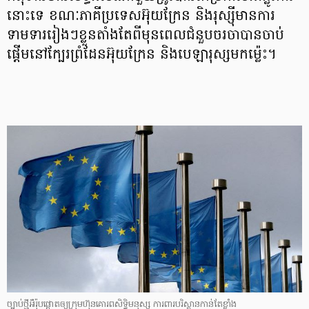
នោះទេ ខណៈភាគីប្រទេសអ៊ុយក្រែន និងរុស្ស៊ីមានការ
ទាមទាររៀងៗខ្លួនតាំងតែពីមុនពេលជំនួបចរចាបានចាប់
ផ្តើមនៅក្បែរព្រំដែនអ៊ុយក្រែន និងបេឡារុស្សមកម្ល៉េះ។
ច្បាប់ថ្មីអឺរ៉ុបផ្ដោតឲ្យក្រុមហ៊ុនគោរពសិទ្ធិមនុស្ស ការពារបរិស្ថានកាន់តែខ្លាំង