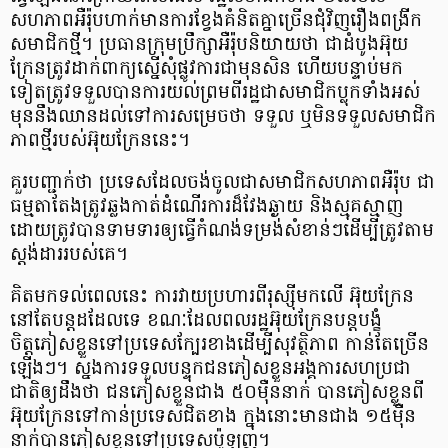
សហភាពអឺរ៉ុបហាក់មានការខ្វែងគំនិតគ្នាច្រើនជុំវិញរឿងពង្រីក
សមាជិកថ្មី។ ប្រធានក្រុមប្រឹក្សាអឺរ៉ុបនិយាយថា ជាដំបូងអ៊ុយ
ក្រែនត្រូវដាក់ពាក្យស្នើសុំផ្លូវការជាមុនសិន ហើយបន្ទាប់មក
ទៀតត្រូវទទួលបានការយល់ព្រមពីរដ្ឋជាសមាជិកប្លុកទាំងអស់
មុននឹងឈានដល់ទៅការសម្រេចថា ទទួល ឬមិនទទួលសមាជិក
ភាពថ្មីរបស់អ៊ុយក្រែននេះ។
គួរបញ្ជាក់ថា ប្រទេសដែលចង់ចូលជាសមាជិកសហភាពអឺរ៉ុប ជា
ធម្មតាតែងត្រូវឆ្លងកាត់ដំណើរការដ៏វែងឆ្ងាយ និងស្មុគស្មាញ
ដោយត្រូវបានទាមទារឲ្យធ្វើកំណង់ទម្រង់សំខាន់ៗដើម្បីត្រូវតាម
ស្តង់ដាររបស់គេ។
គិតមកទល់ពេលនេះ ការវាយប្រហារពីរុស្ស៊ីមកលើ អ៊ុយក្រែន
នៅតែបន្តដដែលទេ ខណៈដែលពលរដ្ឋអ៊ុយក្រែនបន្តបង្ខំ
ចិត្តភៀសខ្លួនទៅប្រទេសក្បែរខាងដើម្បីសុវត្ថិភាព កាន់តែច្រើន
ឡើងៗ។ ស្នងការទទួលបន្ទុកជនភៀសខ្លួនអង្គការសហប្រជា
ជាតិឲ្យដឹងថា ជនភៀសខ្លួនជាង ៥០ម៉ឺននាក់ បានភៀសខ្លួនពី
អ៊ុយក្រែនទៅកាន់ប្រទេសជិតខាង ក្នុងនោះមានជាង ១៥ម៉ឺន
នាក់បានភៀសខ្លួនទៅប្រទេសប៉ូឡូញ។