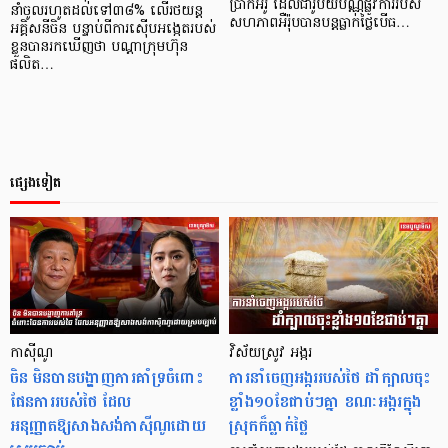
ប្រាក់អឺរ៉ូ ដែលជារូបិយប័ណ្ណផ្លូវការរបស់
នាំចូលរហូតដល់ទៅ៣៨% លើរថយន្ត
សហភាពអឺរ៉ុបបានបន្តធ្លាក់ថ្លៃបើធ…
អគ្គិសនីចិន បន្ទាប់ពីការស៊ើបអង្កេតរបស់
ខ្លួនបានរកឃើញថា បណ្ដាក្រុមហ៊ុន
ផលិត…
ផ្សេងទៀត
កាស៊ីណូ
វិស័យស្រូវ អង្ករ
ចិន មិនបានបង្ហាញការគាំទ្រចំពោះ
ការនាំចេញអង្កររបស់ថៃ ដាំក្បាលចុះ
ផែនការរបស់ថៃ ដែល
ខ្លាំង១០ខែជាប់ៗគ្នា ខណៈអង្ករក្នុង
អនុញ្ញាតឱ្យសាងសង់កាស៊ីណូដោយ
ស្រុកក៏ធ្លាក់ថ្លៃ