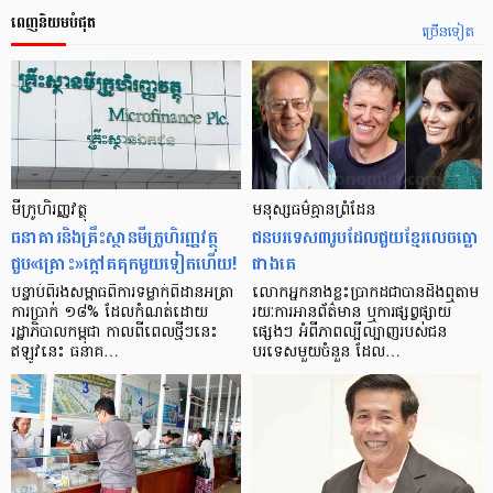
ពេញនិយមបំផុត
ច្រើនទៀត
មីក្រូ​ហិរញ្ញវត្ថុ
មនុស្ស​ធម៌​គ្មាន​ព្រំដែន
ធនាគារ​និង​គ្រឹះស្ថាន​មីក្រូ​ហិរញ្ញវត្ថុ​
ជន​បរទេស​៣​រូប​ដែល​ជួយ​ខ្មែរ​លេច​ធ្លោ​
ជួប«គ្រោះ»ក្តៅ​គគុក​មួយ​ទៀត​ហើយ!
ជាង​គេ
បន្ទាប់​ពី​រង​សម្ពាធ​​ពី​ការ​ទម្លាក់​ពិដាន​អត្រា​
លោកអ្នក​នាង​ខ្លះ​ប្រាកដ​ជា​បាន​​ដឹង​ឮ​តាម​
ការ​ប្រាក់ ១៨​% ដែល​កំណត់​ដោយ​
រយៈ​ការ​អាន​ព័ត៌មាន ឬ​ការ​ផ្សព្វផ្សាយ​
រដ្ឋាភិបាល​កម្ពុជា កាល​ពី​ពេល​ថ្មីៗ​នេះ
ផ្សេងៗ អំពី​ភាព​ល្បីល្បាញ​របស់​ជន​
ឥឡូវ​នេះ ធនាគ…
បរទេស​មួយ​ចំនួន ដែល…