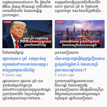
ចម្រូងចម្រាសរបស់លោក មីន អ៊ុងលាំង
ចេញមុខចំអកឱ្យប្រធានាធិបតីអាម៉េរិក
(Min Aung Hlaing) មេដឹកនាំរបប
លោក ដូណាល់ ត្រាំ ថា កំពុងលេង
យោធាមីយ៉ាន់ម៉ា ដែលបានធ្វើរដ្ឋ
ល្ខោនការទូត ខណៈដែលទីក្រុងវ៉ាស៊ីន…
ប្រហារទម្លាក…
វិស័យ​ពាណិជ្ជកម្ម
ប្រទេសវៀតណាម
រដ្ឋបាលលោក ត្រាំ សងប្រាក់ពន្ធ
តើមានកត្តាចម្បងអ្វីជំរុញឱ្យវៀតណាម
រហូតដល់ទៅ១០០ពាន់លានដុល្លារ
ប្តូរគំរូអភិវឌ្ឍន៍ជាតិ ដែលបានប្រើ
ដល់ក្រុមហ៊ុនអាម៉េរិកវិញ
ប្រមាណ៤០ឆ្នាំមកនេះ?
5 hours ago
5 hours ago
រដ្ឋបាលលោក ដូណាល់ ត្រាំ បាន​
ក្រោយការអភិវឌ្ឍអស់រយៈពេល
ទូទាត់សងប្រាក់ពន្ធរហូត
ជិត៤០ឆ្នាំ ដែលបានជួយឱ្យ​
ដល់ទៅ១០០ពាន់លានដុល្លារទៅបណ្ដា
ប្រទេសវៀតណាម ងើប​ផុតពីភាពក្រីក្រ
ក្រុមហ៊ុនអាម៉េរិក នៃប្រាក់ពន្ធដែល
និងក្លាយជាប្រទេសមានចំណូលមធ្យម
ត្រូវសងត្រលប់សរុប១៦៦ពាន…
កម្រិតខ្ពស់ រដ្ឋាភិបាលវៀតណា…