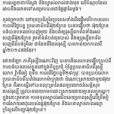
ការសន្ទនាជាក់ស្តែង និងច្បាស់លាស់ជាងមុន លើចំណុចដែល
អាចនឹងឈានទៅសម្រេចបានជាផ្លែផ្កាតែម្តង។
គួរជម្រាបថា នៅមុនប្រតិភូនៃប្រទេសទាំងពីរផ្តើមបើកការចរចា
កាលពីថ្ងៃចន្ទ ប្រធានាធិបតីអ៊ុយក្រែន បានបង្ហើបថា អ៊ុយក្រែន
ចង់បានបទឈប់បាញ់មួយ និងចង់ឲ្យរុស្ស៊ីដកទ័ពទាំងអស់
ចេញពីអ៊ុយក្រែន រួមទាំងតំបន់ដុនបាស់ និងឲ្យរុស្ស៊ីដកទ័ព
ចេញពីតំបន់គ្រីមេ ជាដែនដីដែលរុស្ស៊ី បានកាត់យកកាលពី
ឆ្នាំ២០១៤ផងដែរ។
ដោយឡែក ភាគីរុស្ស៊ីឯណោះវិញ បានបដិសេធការបង្ហើបប្រាប់ពី
ការចង់បានរបស់ខ្លួននៅក្នុងកិច្ចប្រជុំ ប៉ុន្តែប្រធានាធិបតីរុស្ស៉ី
លោក វ៉្លាឌីមៀ ពូទីន កាលពីថ្ងៃចន្ទទី២៨កុម្ភៈ បានប្រាប់លោក
ប្រធានាធិបតីបារាំងលោកម៉ាក្រុងថា ដំណោះស្រាយជាមួយអ៊ុយ
ក្រែន គឺអាចធ្វើទៅបានលុះត្រាតែផលប្រយោជន៍សន្តិសុខ
របស់រុស្ស៊ី ត្រូវបានគេយកមកដោះស្រាយដោយគ្មានលក្ខខណ្ឌ។
ក្នុងនោះរួមមាន ការទទួលស្គាល់អធិបតេយ្យភាពរុស្ស៊ីលើគ្រីមៀ
ការរំសាយអាវុធរបស់រដ្ឋអ៊ុយក្រែន និងធានាស្ថានភាពអព្យា
ក្រិត្យលើបញ្ហាអ៊ុយក្រែន។