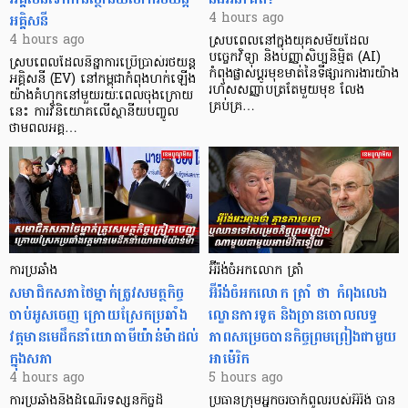
អគ្គិសនី
4 hours ago
4 hours ago
ស្របពេលនៅក្នុងយុគសម័យដែល
បច្ចេកវិទ្យា និងបញ្ញាសិប្បនិម្មិត (AI)
ស្របពេលដែលនិន្នាការប្រើប្រាស់រថយន្ត
កំពុងផ្លាស់ប្តូរមុខមាត់នៃទីផ្សារការងារយ៉ាង
អគ្គិសនី (EV) នៅកម្ពុជាកំពុងហក់ឡើង
រហ័សសញ្ញាបត្រតែមួយមុខ លែង
យ៉ាងគំហុកនៅមួយរយៈពេលចុងក្រោយ
គ្រប់គ្រ…
នេះ ការវិនិយោគលើស្ថានីយបញ្ចូល
ថាមពលអគ្គ…
ការប្រឆាំង
អ៊ីរ៉ង់ចំអកលោក ត្រាំ
សមាជិកសភាថៃម្នាក់ត្រូវសមត្ថកិច្ច
អ៊ីរ៉ង់ចំអកលោក ត្រាំ ថា កំពុងលេង
ចាប់អូសចេញ ក្រោយស្រែកប្រឆាំង
ល្ខោនការទូត និងច្រានចោលលទ្ធ
វត្តមានមេដឹកនាំយោធាមីយ៉ាន់ម៉ាដល់
ភាពសម្រេចបានកិច្ចព្រមព្រៀងជាមួយ
ក្នុងសភា
អាម៉េរិក
4 hours ago
5 hours ago
ការប្រឆាំងនឹងដំណើរទស្សនកិច្ចដ៏
ប្រធានក្រុមអ្នកចរចាកំពូលរបស់អ៊ីរ៉ង់ បាន