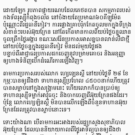
ដោយឡែក រូបភាពផ្កាយរណបដែលគេថតបាន សកម្មភាពរបស់
កងទ័ពរុស្ស៊ីកំពុងចល័ត នៅចំងាយតែប្រមាណ៦០គីឡូម៉ែត
ប៉ុណ្ណោះពីរដ្ឋធានីកៀវ។ ការផ្លោងគ្រាប់រ៉ុកកែតចូលមកក្នុងទីក្រុង
សំខាន់ៗរបស់អ៊ុយក្រែន នៅតែកើតមានកាលពីយប់ថ្ងៃចន្ទឈាន
ចូលព្រឹកថ្ងៃអង្គារ ខណៈសេរ៉ែនប្រកាសអាសន្នបានលាន់លឺជាថ្មី
នៅយប់ថ្ងៃចន្ទក្នុងរដ្ឋធានីកៀវ មិនដល់មួយថ្ងៃផង
បន្ទាប់ពីអាជ្ញាធរប្រកាសដកចេញនូវបម្រាមគោចរ និងអនុញ្ញា
ឲ្យហាងទំនិញបើកដំណើរការឡើងវិញ។
តាមការប្រកាសរបស់លោក ហ្សេឡេនស្គី នៅយប់ថ្ងៃទី ២៨ ខែ
កុម្ភៈបានឲ្យដឹងថា ទាហានរុស្ស៊ីប្រហែល ៤៥០០នាក់ហើយត្រូវ
បានសម្លាប់នៅក្នុងសង្គ្រាមនេះ ហើយលោកក៏បានប្រាប់ឲ្យ
ទាហានរុស្ស៊ីទម្លាក់អាវុធចុះ និងចាកចេញពីអ៊ុយក្រែនផងដែរ។
ប៉ុន្ដែ លោកហ្សេឡិនស្គី មិនបានលើកឡើងពីចំនួនទាហានអ៊ុយ
ក្រែនដែលត្រូវបានស្លាប់នោះទេ។
ទោះយ៉ាងណា បើតាមការអះអាងរបស់រដ្ឋក្រសួងសុខាភិបាល
អ៊ុយក្រែន ដែលបាននិយាយកាលពីថ្ងៃអាទិត្យបានឲ្យដឹងថា