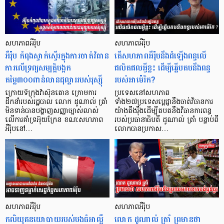
សហភាពអឺរ៉ុប
សហភាពអឺរ៉ុប
អឺរ៉ុប កំពុងស្ទាក់ស្ទើរក្នុងការចាត់វិធាន
តើសហភាពអឺរ៉ុបនឹងដំឡើងពន្ធលើ
ការលើទ្រព្យសម្បត្តិបង្កក
ផលិតផលអ្វីខ្លះ ដើម្បីឆ្លើបតបនឹងពន្ធ
តម្លៃ៣០០ពាន់លានដុល្លាររបស់រុស្ស៊ី
របស់អាម៉េរិក?
ក្រោយទីក្រុងវ៉ាស៊ីនតោន ក្រោមការ
ប្រទេសនៅសហភាព
ដឹកនាំរបស់រដ្ឋបាល លោក ដូណាល់ ត្រាំ
ទាំង២៧ប្រទេសប្តេជ្ញានឹងចាត់វិធានការ
មិនទាន់បានបង្ហាញសញ្ញាច្បាស់លាស់
យ៉ាងតឹងរ៉ឹងដើម្បីតបតនឹងវិធានការពន្ធ
លើការគាំទ្រអ៊ុយក្រែន ខណៈសហភាព
របស់ប្រធានាធិបតី ដូណាល់ ត្រាំ បន្ទាប់ពី
អឺរ៉ុបនៅ…
លោកបានប្រកាស…
សហភាពអឺរ៉ុប
សហភាពអឺរ៉ុប
កលិយុគនយោបាយរបស់បងធំអាល្លឺ
លោក ដូណាល់ ត្រាំ ព្រមានថា