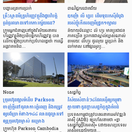
បញ្ហា​អត្រា​ការប្រាក់
ពាណិជ្ជករជោគជ័យ
គ្រឹះស្ថាន​មីក្រូ​ហិរញ្ញវត្ថុ​នឹង​ជួប​វិបត្តិ​
ឧកញ៉ា លី ហួរ៖ ដើមទុនរកស៊ីដំបូង
ធ្ងន់ធ្ងរ​ឈាន​ទៅ​រក​ការ​ក្ស័យធន?
របស់ខ្ញុំកើតចេញពីជ្រូក១ក្បាល
ក្រុម​អ្នក​ជំនាញ​នៅ​ក្នុង​វិស័យ​ធនាគារ
និយាយ​ពី​ឈ្មោះ លី ហួរ មាន​ប្រជាជន​
ហិរញ្ញវត្ថុ​និង​ប្រតិបត្តិករ​ហិរញ្ញ​វត្ថុ បាន​​
ភាគ​ច្រើន ប្រាកដ​ជា​ស្គាល់​ច្បាស់​ណាស់
លើក​ឡើង​ប្រហាក់​ប្រហែល​គ្នា​ថា ការ​ធ្វើ​
តាមរយៈ លីហួរ ដូរ​លុយ ប្តូរ​បា្រក់ និង​
អន្តរាគមន៍​ព…
លក់​មាស នៅ​ផ្សារ​អូរ​ឫ…
None
សេដ្ឋកិច្ច​
ក្រុមហ៊ុនផ្សារទំនើប Parkson
វិស័យ​សំខាន់ៗ​៤​ដែល​ធ្វើ​ឲ្យ​កម្ពុជា​
ចាញ់ក្ដីនៅតុលាការភ្នំពេញ និងតម្រូវ
ក្លាយ​ជា​កូន​ខ្លា​សេដ្ឋកិច្ច​ក្នុង​តំបន់
ឲ្យបង់ប្រាក់ជាង១៤៤ លានដុល្លារទៅ
ប្រទេស​កម្ពុជា​ត្រូវ​បាន​ធនាគារ​អភិវឌ្ឍន៍​
ឲ្យក្រុមហ៊ុនម្ចាស់ គម្រោង
អាស៊ី (ADB) ឲ្យ​រហ័ស​នាមថា «ខ្លា​
សេដ្ឋកិច្ច​ថ្មី​នៃ​អាស៊ី» ដោយសារ​ប្រទេស​
ក្រុមហ៊ុន Parkson Cambodia
អាស៊ី​អាគ្នេយ៍​មួយ​ន…