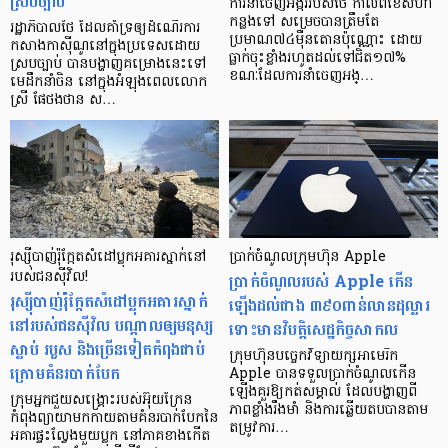
ស្របច្បាប់
ការនាំចេញអង្កររបស់ថៃ កាលពីខែសីហា
កន្លងទៅ សម្រេចបានត្រឹមតែ
រដ្ឋាភិបាលថៃ ដែលគាំទ្រឲ្យដំណើរការ
ប្រមាណ៧៤ម៉ឺនតោនប៉ុណ្ណោះ ដោយ
កសាងកាស៊ីណូនៅក្នុងប្រទេសដោយ
ធ្លាក់ចុះខ្លាំងរហូតដល់ទៅជិត១៧%
ស្របច្បាប់ បានបង្ហាញគម្រោងនេះទៅ
ខណៈដែលការនាំចេញអង្…
មេដឹកនាំចិន នៅក្នុងអំឡុងពេលលោក
ស្រី ផែថងថាន ស…
រុស្ស៊ីបាញ់រ៉ុក្កែតសំដៅប្លុកអគារស្នាក់នៅ
ប្រាក់ចំណូលក្រុមហ៊ុន Apple
របស់ជនស៊ីវិល!
ប្រាក់ចំណូលរបស់ Apple កើន
រុស្ស៊ីបាញ់រ៉ុក្កែតសំដៅប្លុកអគារស្នាក់
ឡើងដល់ជាង ៣៩០ពាន់លានដុល្លារ
នៅរបស់ជនស៊ីវិល បណ្ដាលឲ្យមនុស្ស
ទោះមានវិបត្តិសេដ្ឋកិច្ចសាកល
ស្លាប់ របួស និងច្រើនទៀតកំពុងជាប់
ក្រុមហ៊ុនបច្ចេកវិទ្យាយក្សអាមេរិក
ក្រោមគំនរបាក់បែក
Apple បានទទួលប្រាក់ចំណូលកើន
ឡើងគួរឱ្យកត់សម្គាល់ ដែលបង្ហាញពី
ក្រុមអ្នកជួយសង្គ្រោះរបស់អ៊ុយក្រែន
ភាពខ្លាំងរឹងមាំ និងការឆ្លើយតបបានតាម
កំពុងព្យាយាមកកាយតាមគំនរបាក់បែកនៃ
តម្រូវការ…
អគារផ្ទះល្វែងមួយប្លុក នៅភាគខាងកើត