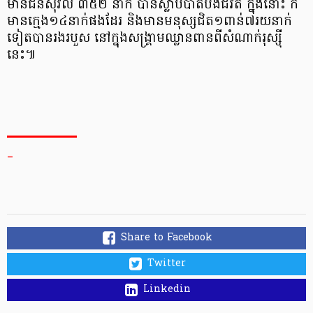
មានជនស៊ីវិល ៣៥២ នាក់ បានស្លាប់បាត់បង់ជីវិត ក្នុងនោះ ក៏
មានក្មេង១៤នាក់ផងដែរ និងមានមនុស្សជិត១ពាន់៧រយនាក់
ទៀតបានរងរបួស នៅក្នុងសង្គ្រាមឈ្លានពានពីសំណាក់រុស្ស៊ី
នេះ៕
_
Share to Facebook
Twitter
Linkedin