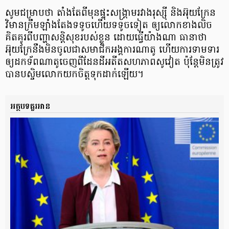
សូមជម្រាបថា តាំងតែពីមុនផ្ទុះសង្គ្រាមរវាងរុស្ស៊ី និងអ៊ុយក្រែន
វិមានក្រឹមឡាំងតែងទទូចហើយទទូចទៀត ឲ្យលោកខាងលិច
គិតគូរពីបញ្ហាសន្តិសុខរបស់ខ្លួន ដោយធ្វើយ៉ាងណា ធានាថា
អ៊ុយក្រែនឹងមិនចូលជាសមាជិកអង្គការណាតូ ហើយការទាមទារ
ឲ្យដកទ័ពណាតូចេញពីដែនដីអតីតសហភាពសូវៀត ប៉ុន្តែមិនត្រូវ
បានបស្ចិមលោកយកចិត្តទុកដាក់ឡើយ។
អត្ថបទគួរអាន