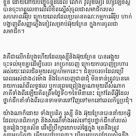
ខ្លួន ដោយនៅយប់ថ្ងៃចន្ទដដែល លោក វ៉ូលូឌីមៀរ ហ្សេឡេនស្គី
បានចុះហត្ថលេខាលើលិខិតស្នើសុំចូលជាសមាជិករបស់
សហភាពអឺរ៉ុប ក្រោយពេលដែលប្រធានគណៈកម្មការអឺរ៉ុប ហាក់
បង្ហាញពីសញ្ញាភ្លើងខៀវសម្រាប់អ៊ុយក្រែន ក្នុងការចូលជា
សមាជិក។
វាគឺជាលើកដំបូងហើយដែលរុស្ស៊ីនិងអ៊ុយក្រែន បានអង្គុយ
ចុះទល់មុខគ្នាដើម្បីចរចា រកច្រកចេញ ក្រោយការបាញ់ប្រហារ
អស់រយៈពេលជិតមួយសប្តាហ៍មកនេះ។ ជំនួបចរចាដែលប្រើ
ពេលអស់ជាង៤ម៉ោង និងចែកចេញជា៣ជុំ មិនទាន់ត្រូវបានគេ
រាយការណ៍ពីលទ្ធផល ឬការព្រមព្រៀងគ្នាណាមួយពីសំណាក
ភាគីទាំងពីរឡើយគិតត្រឹមថ្ងៃទី០១ខែមីនានេះ ក្រៅតែពីអ្វីដែល
ថ្នាក់ដឹកនាំទាំងពីរបានទាមទារទៅវិញទៅមកនៅពេលកិច្ចប្រជុំ។
យ៉ាងណាក៏ដោយ ទាំងប្រតិភូ រុស្ស៊ី និង អ៊ុយក្រែនបាននាំយកអ្វី
ដែលបានពិភាក្សា និងសំណើទាំងអស់ទៅជួបថ្នាក់ដឹកនាំរបស់
ខ្លួនរៀងៗខ្លួនសិន ដើម្បីប្រឹក្សាយោបល់ផ្ទៃក្នុង មុននឹងត្រូវ
សម្រេចចិត្តថា ឆ្លើយតបបែបណា។ បើតាមប្រភពដែលស្និទ្ធនឹង