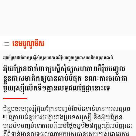
អ៊ុយក្រែនដាក់ពាក្យស្នើសុំឲ្យសហភាពអឺរ៉ុបបញ្ចូលខ្លួនជាសមាជិកឲ្យបានឆាប់
អ៊ុយក្រែនដាក់ពាក្យស្នើសុំឲ្យសហភាពអឺរ៉ុបបញ្ចូល
ខ្លួនជាសមាជិកឲ្យបានឆាប់បំផុត ខណៈការចរចាជា
មួយរុស្ស៊ីលើកទី១គ្មានលទ្ធផលផ្លែផ្កានោះទេ
ជំនួបចរចារុស្ស៊ីអ៊ុយក្រែនបញ្ចប់តែមិនទាន់មានការសម្រេច
!!! ក្រោយជំនួបចរចាគ្នារវាងប្រទេសរុស្ស៊ី និងអ៊ុយក្រែន
បានបិទបញ្ចប់ទៅកាលពីយប់ថ្ងៃចន្ទទី២៨កុម្ភៈម្សិលមិញនេះ
គឺពុំទាន់មានលទ្ធផលណាមួយត្រូវបានគេប្រកាសជាផ្លូវការ