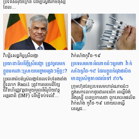
ប្រទេសអ៊ុយក្រែន ដើម្បីស្វែងរកមនុស្ស
ដែល…
វិបត្តិសេដ្ឋកិច្ចស្រីលង្កា
វ៉ាក់សាំងកូវីដ-១៩
ប្រធានាធិបតីថ្មីស្រីលង្កា ត្រូវចូលមក
ប្រទេសមហាអំណាចធំៗ​អួតថា វ៉ាក់
ខ្លួនមកដោះស្រាយបញ្ហាចម្បងៗអ្វីខ្លះ?
សាំងកូវីដ-១៩ ដែលខ្លួន​កំពុង​ផលិត​
មានប្រសិទ្ធភាពដល់ទៅ ៩០%
ប្រធានាធិបតីស្រីលង្កាដែលទើបតែងតាំង
ថ្មីលោក Ranil ត្រូវការចរចារពីខ្សែ
ក្រុមហ៊ុននៃប្រទេសមហាអំណាចធំៗ
ជីវិតហិរញ្ញវត្ថុជាមួយមូលនិធិរូបិយវត្ថុ
ក្នុងសកលោកដូចជាអាមេរិក អាល្លឺម៉ង់
អន្តរជាតិ (IMF) ដើម្បីទប់ទល់វិ…
និងរុស្ស៊ី បានប្រកាសថា ពួកគេបានផលិត
វ៉ាក់សាំង កូវីដ-១៩ ដោយបានធ្វើ
តេស្ដជ…