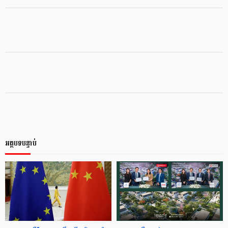
អត្ថបទបន្ទាប់