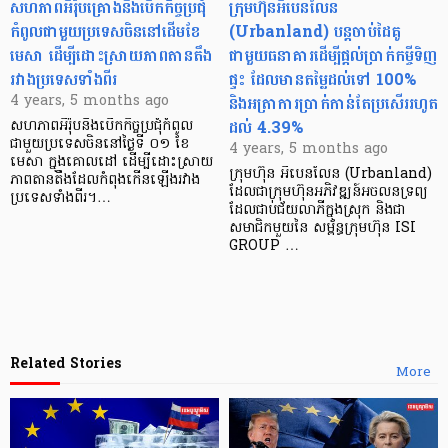
សហភាពអឺរ៉ុបគ្រោងនឹងបើកកិច្ចប្រជុំ
ក្រុមហ៊ុនអឺបេនលែន
កំពូលជាមួយប្រទេសចិននៅដើមខែ
(Urbanland) បន្តចាប់ដៃគូ
មេសា ដើម្បីដោះស្រាយភាពតានតឹង
ជាមួយធនាគារដើម្បីផ្តល់ប្រាក់កម្ចីទិញ
រវាងប្រទេសទាំងពីរ
ផ្ទះ ដែលមានតម្លៃដល់ទៅ 100%
និងអត្រាការប្រាក់កាន់តែប្រសើររហូត
4 years, 5 months ago
ដល់ 4.39%
សហភាពអឺរ៉ុបនឹងបើកកិច្ចប្រជុំកំពូល
ជាមួយប្រទេសចិននៅថ្ងៃទី ០១ ខែ
4 years, 5 months ago
មេសា ក្នុងគោលដៅ ដើម្បីដោះស្រាយ
ក្រុមហ៊ុន អឺបេនលែន (Urbanland)
ភាពតានតឹងដែលកំពុងកើនឡើងរវាង
ដែលជាក្រុមហ៊ុនអភិវឌ្ឍន៍អចលនទ្រព្យ
ប្រទេសទាំងពីរ។…
ដែលជាប់ជ័យលាភីក្នុងស្រុក និងជា
សមាជិកមួយនៃ សម្ព័ន្ធក្រុមហ៊ុន ISI
GROUP …
Related Stories
More