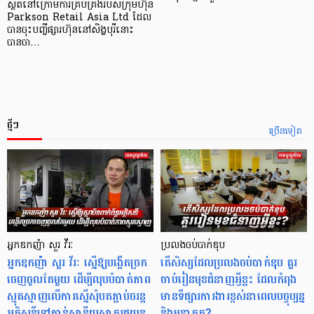
ស្ថិតនៅក្រោមការគ្រប់គ្រងរបស់ក្រុមហ៊ុន
Parkson Retail Asia Ltd ដែល
បានចុះបញ្ចីផ្សារហ៊ុននៅសិង្ហបុរីនោះ
បានចា…
ថ្មីៗ
ច្រើនទៀត
អ្នកឧកញ៉ា សួរ វីរៈ
ប្រលងចប់បាក់ឌុប
អ្នកឧកញ៉ា សួរ វីរៈ ស្នើឱ្យបង្កើតច្រក
តើសិស្សដែលប្រលងចប់បាក់ឌុប គួរ
ចេញចូលតែមួយ ដើម្បីលុបបំបាត់ភាព
ចាប់រៀនមុខជំនាញអ្វីខ្លះ ដែលកំពុង
ស្មុគស្មាញលើការស្នើសុំបតភ្ជាប់ចរន្ត
មានទីផ្សារការងារខ្ពស់នាពេលបច្ចុប្បន្ន
អគ្គិសនីទៅកាន់ស្ថានីយសាករថយន្ត
និងអនាគត?