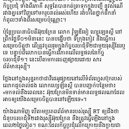
កិច្ចប្រជុំ ទាំងពីរភាគី សុទ្ធតែបានកត់ត្រាទុកក្នុងបញ្ជី នូវសំណើ
រវាងគ្នាទៅវិញទៅមករួចរាល់អស់ហើយ រង់ចាំតែថ្នាក់ដឹកនាំ
កំពូលៗទាំងពីរសម្រេចប៉ុណ្ណោះ។
ប៉ុន្តែប្រធានាធិបតីអ៊ុយក្រែន លោក វ៉ូឡូឌីមៀ ហ្សេឡេនស្គី នៅ
ព្រឹកថ្ងៃទី០១មិនានេះ បានបង្ហើបថា ទីក្រុងកៀវ នឹងធ្វើការ
សម្រេចចិត្តថា តើត្រូវចូលរួមក្នុងកិច្ចចរចាជុំទី២ជាមួយរុស្ស៊ីដែរឬ
ទេ បន្ទាប់ពីលោកបានធ្វើការវិភាគលើលទ្ធផលនៃកិច្ច
ចរចាជុំទី១។ នេះបើតាមការចេញផ្សាយដោយ សារ
ព័ត៌មានរុស្ស៊ី។
ថ្លែងនៅក្នុងសុន្ទរកថាជាវីដេអូផ្សាយនៅលើទំព័រហ្វេសប៊ុករបស់
លោកដូចរាល់ដង លោកហ្សេឡិនស្គី បានបញ្ជាក់បន្ថែមថា៖
«មកទល់នឹងពេលនេះ អ៊ុយក្រែនមិនទាន់មានលទ្ធផលណាដែល
អាចឲ្យយើងសម្រេចចិត្តបាននៅឡើយទេ»។
យ៉ាងណាមិញ បើតាមប្រភពព័ត៌មានរបស់រុស្ស៊ី RT ឲ្យដឹងថា
ជំនួបចរចាជុំទី២រវាងរុស្ស៊ីអ៊ុយក្រែន នឹងត្រូវធ្វើឡើងនៅក្នុង
ពេល២ថ្ងៃទៀត។ ខណៈដែលកិច្ចប្រជុំលើកក្រោយនឹងក្លាយជា