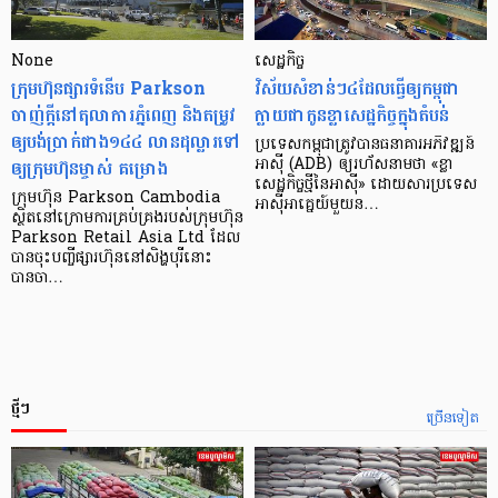
None
សេដ្ឋកិច្ច​
ក្រុមហ៊ុនផ្សារទំនើប Parkson
វិស័យ​សំខាន់ៗ​៤​ដែល​ធ្វើ​ឲ្យ​កម្ពុជា​
ចាញ់ក្ដីនៅតុលាការភ្នំពេញ និងតម្រូវ
ក្លាយ​ជា​កូន​ខ្លា​សេដ្ឋកិច្ច​ក្នុង​តំបន់
ឲ្យបង់ប្រាក់ជាង១៤៤ លានដុល្លារទៅ
ប្រទេស​កម្ពុជា​ត្រូវ​បាន​ធនាគារ​អភិវឌ្ឍន៍​
ឲ្យក្រុមហ៊ុនម្ចាស់ គម្រោង
អាស៊ី (ADB) ឲ្យ​រហ័ស​នាមថា «ខ្លា​
សេដ្ឋកិច្ច​ថ្មី​នៃ​អាស៊ី» ដោយសារ​ប្រទេស​
ក្រុមហ៊ុន Parkson Cambodia
អាស៊ី​អាគ្នេយ៍​មួយ​ន…
ស្ថិតនៅក្រោមការគ្រប់គ្រងរបស់ក្រុមហ៊ុន
Parkson Retail Asia Ltd ដែល
បានចុះបញ្ចីផ្សារហ៊ុននៅសិង្ហបុរីនោះ
បានចា…
ថ្មីៗ
ច្រើនទៀត