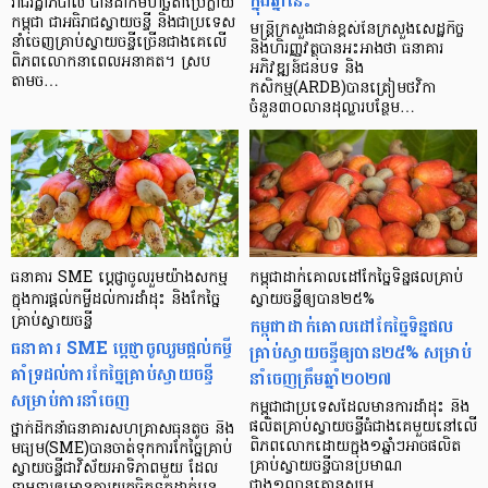
ក្នុងឆ្នាំនេះ
រាជរដ្ឋាភិបាល បានដាក់មហិច្ឆតាប្រែក្លាយ
កម្ពុជា ជាអធិរាជស្វាយចន្ទី និងជាប្រទេស
មន្រ្តីក្រសួងជាន់ខ្ពស់នៃក្រសួងសេដ្ឋកិច្ច
នាំចេញគ្រាប់ស្វាយចន្ទីច្រើនជាងគេលើ
និងហិរញ្ញវត្ថុបានអះអាងថា ធនាគារ
ពិភពលោកនាពេលអនាគត។ ស្រប
អភិវឌ្ឍន៍ជនបទ និង
តាមច…
កសិកម្ម(ARDB)បានត្រៀមថវិកា
ចំនួន៣០លានដុល្លារបន្ថែម…
ធនាគារ SME ប្តេជ្ញាចូលរួមយ៉ាងសកម្ម
កម្ពុជាដាក់គោលដៅកែច្នៃទិន្នផលគ្រាប់
ក្នុងការផ្តល់កម្ចីដល់ការដាំដុះ និងកែច្នៃ
ស្វាយចន្ទីឲ្យបាន២៥%
គ្រាប់ស្វាយចន្ទី
កម្ពុជាដាក់គោលដៅកែច្នៃទិន្នផល
ធនាគារ SME ប្តេជ្ញាចូលរួមផ្តល់កម្ចី
គ្រាប់ស្វាយចន្ទីឲ្យបាន២៥% សម្រាប់
គាំទ្រដល់ការកែច្នៃគ្រាប់ស្វាយចន្ទី
នាំចេញត្រឹមឆ្នាំ២០២៧
សម្រាប់ការនាំចេញ
កម្ពុជាជាប្រទេសដែលមានការដាំដុះ និង
ផលិតគ្រាប់ស្វាយចន្ទីធំជាងគេមួយនៅលើ
ថ្នាក់ដឹកនាំធនាគារសហគ្រាសធុនតូច និង
ពិភពលោកដោយក្នុង១ឆ្នាំៗអាចផលិត
មធ្យម(SME)បានចាត់ទុកការកែច្នៃគ្រាប់
គ្រាប់ស្វាយចន្ទីបានប្រមាណ
ស្វាយចន្ទីជាវិស័យអាទិភាពមួយ ដែល
ជាង១លានតោនសម្រ…