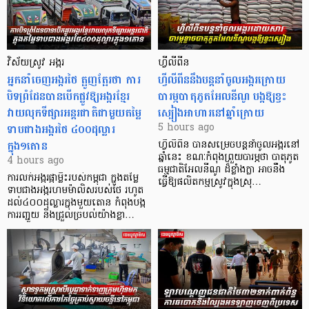
វិស័យស្រូវ អង្ករ
ហ្វីលីពីន
អ្នកនាំចេញអង្ករថៃ ត្អូញត្អែរថា ការ
ហ្វីលីពីននឹងបន្តនាំចូលអង្ករក្រោយ
បិទព្រំដែនបានបើកផ្លូវឱ្យអង្ករខ្មែរ
បារម្ភបាតុភូតអែលនីណូ បង្កឱ្យខ្វះ
វាយលុកទីផ្សារអន្តរជាតិជាមួយតម្លៃ
ស្បៀងអាហារនៅឆ្នាំក្រោយ
ទាបជាងអង្ករថៃ ៤០០ដុល្លារ
5 hours ago
ក្នុង១តោន
ហ្វីលីពីន បាន​សម្រេចបន្តនាំចូលអង្ករនៅ
ឆ្នាំនេះ ខណៈកំពុងព្រួយបារម្ភថា បាតុភូត
4 hours ago
ធម្មជាតិអែលនីណូ ដ៏ខ្លាំងក្លា​ អាចនឹង
ការលក់អង្ករផ្កាម្លិះរបស់កម្ពុជា ក្នុងតម្លៃ
ធ្វើឱ្យផលិតកម្មស្រូវក្នុងស្រុ…
ទាបជាងអង្ករហមម៉ាលិសរបស់ថៃ រហូត
ដល់៤០០ដុល្លារក្នុងមួយតោន កំពុងបង្ក
ការរញ្ជួយ និងជ្រួលច្របល់យ៉ាងខ្លា…