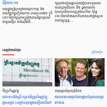
អឺរ៉ុបនោះទេ
ក្បាលម៉ាស៊ីនរដ្ឋបាលថៃថ្មីបានទទួលការ
យល់ព្រមពីសភា និង ឆ្លងកាត់ការ
អនុរដ្ឋមន្រ្តី​ក្រសួង​ឧស្សាហកម្ម និង​
ឯកភាពពីមហាក្សត្រថៃហើយ ប៉ុន្តែ
ពាណិជ្ជកម្ម​វៀតណាម បាន​អះអាង​ថា បើ
ទោះបីជាយ៉ាងណាក៏ដោយនៅក្នុងស្ថាន
ទោះបី​ជា​កិច្ចព្រមព្រៀង​ពាណិជ្ជកម្ម​សេរី​
ភាពបច្ចុប្បន្ន …
ជាមួយ​អឺរ៉ុប ជា​ដំណឹង​ដ៏​…
ពេញនិយមបំផុត
ច្រើនទៀត
មីក្រូ​ហិរញ្ញវត្ថុ
មនុស្ស​ធម៌​គ្មាន​ព្រំដែន
ធនាគារ​និង​គ្រឹះស្ថាន​មីក្រូ​ហិរញ្ញវត្ថុ​
ជន​បរទេស​៣​រូប​ដែល​ជួយ​ខ្មែរ​លេច​ធ្លោ​
ជួប«គ្រោះ»ក្តៅ​គគុក​មួយ​ទៀត​ហើយ!
ជាង​គេ