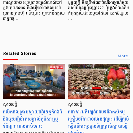
ការ​ស្គាល់​មនុស្ស​ឲ្យ​បាន​ច្បាស់​លាស់​នៅ​
ដូរ្យ​តន្ត្រី មិន​ត្រឹមតែ​ជា​ចំណី​អារម្មណ៍​មួយ​
ក្នុង​ក្រុម​ការងារ គឺ​ជា​រឿង​ចាំបាច់​សម្រាប់​
របស់​មនុស្ស​ប៉ុណ្ណោះ​ទេ ប៉ុន្ដែ​វា​ក៏​បាន​និង​
ប្រធាន​ក្រុមហ៊ុន ពីព្រោះ ពួកគេ​នឹង​ក្លាយ​
កំពុង​ក្លាយ​ជា​របរ​មួយ​ដែល​អាច​រក​ចំណូល​
ជា​អ្នក​ធ្…
…
Related Stories
More
ស្វាយចន្ទី
ស្វាយចន្ទី
ផលិតផលគ្រាប់ស្វាយចន្ទីខេត្តកំពង់ធំ
ធនាគារអភិវឌ្ឍន៍ជនបទនិងកសិកម្ម
នឹងចុះបញ្ជីម៉ាកសម្គាល់ភូមិសាស្រ្ត
ត្រៀមថវិកា៣០លានដុល្លារ ដើម្បីផ្តល់
ទំនិញនាពេលឆាប់ៗនេះ
កម្ចីលើការប្រមូលទិញគ្រាប់ស្វាយចន្ទី