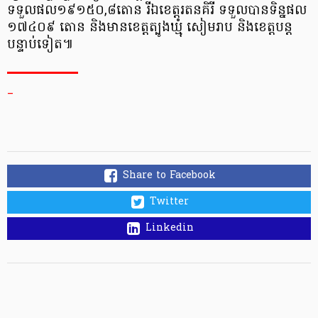
ទទួលផល១៩១៥០,៨តោន រីឯខេត្តរតនគិរី ទទួលបានទិន្នផល
១៧៤០៩ តោន និងមានខេត្តត្បូងឃ្មុំ សៀមរាប និងខេត្តបន្ត
បន្ទាប់ទៀត៕
_
Share to Facebook
Twitter
Linkedin