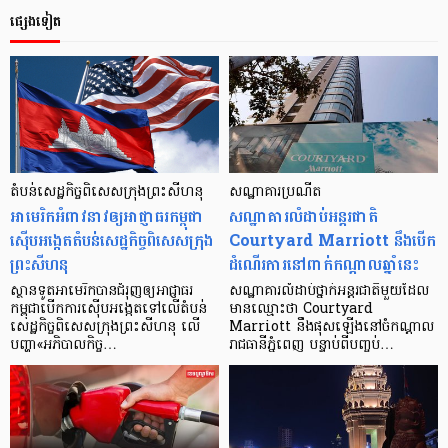
ផ្សេងទៀត
តំបន់​សេដ្ឋកិច្ច​ពិសេស​ក្រុង​ព្រះសីហនុ
សណ្ឋាគារ​ប្រណីត
អាមេរិក​អំពាវនាវ​ឲ្យ​អាជ្ញាធរ​កម្ពុជា​
សណ្ឋាគារ​លំដាប់​អន្តរជាតិ
ស៊ើបអង្កេត​តំបន់​សេដ្ឋកិច្ច​ពិសេស​ក្រុង​
Courtyard Marriott នឹង​​បើក​
ព្រះសីហនុ
ដំណើរការ​នៅ​ពាក់​កណ្ដាល​ឆ្នាំ​នេះ
ស្ថានទូត​អាមេរិក​បាន​ជំរុញ​ឲ្យ​អាជ្ញាធរ​
សណ្ឋាគារ​លំដាប់​ថ្នាក់​អន្ដរជាតិ​មួយ​ដែល​
កម្ពុជា​បើក​ការ​ស៊ើប​អង្កេត​ទៅ​លើ​តំបន់​
មាន​ឈ្មោះ​ថា Courtyard
សេដ្ឋកិច្ច​ពិសេស​ក្រុង​ព្រះសីហនុ លើ​
Marriott នឹង​ផុស​ឡើង​នៅ​ចំ​កណ្តាល​
បញ្ហា​«អភិបាល​កិច្ច…
រាជ​ធានី​ភ្នំពេញ បន្ទាប់​ពី​បញ្ចប់…