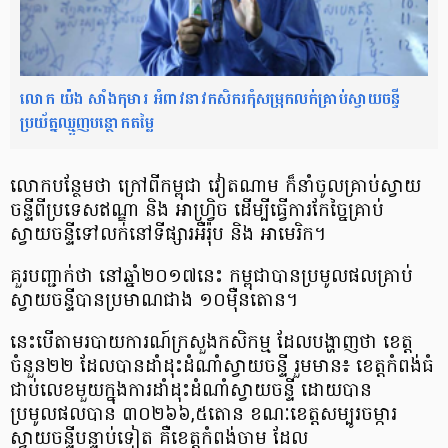
លោក យ៉ង សាំងកុមារ អំពាវនាវកសិករកុំសម្រុកលក់គ្រាប់ស្វាយចន្ទី
ប្រយ័ត្នឈ្មួញបន្ថោកតម្លៃ
លោកបន្ថែមថា ក្រៅពីកម្ពុជា វៀតណាម ក៏នាំចូលគ្រាប់ស្វាយ
ចន្ទីពីប្រទេសឥណ្ឌា និង អាហ្វ្រិច ដើម្បីធ្វើការកែច្នៃគ្រាប់
ស្វាយចន្ទីទៅលក់នៅទីផ្សារអឺរ៉ុប និង អាមេរិក។
គួរបញ្ជាក់ថា នៅឆ្នាំ២០១៧នេះ កម្ពុជាបានប្រមូលផលគ្រាប់
ស្វាយចន្ទីបានប្រមាណជាង ១០ម៉ឺនតោន។
នេះបើតាមរបាយការណ៍ក្រសួងកសិកម្ម ដែលបង្ហាញថា ខេត្ត
ចំនួន២២ ដែលបានដាំដុះដំណាំស្វាយចន្ទី រួមមាន៖ ខេត្តកំពង់ធំ
ជាប់លេខមួយក្នុងការដាំដុះដំណាំស្វាយចន្ទី ដោយបាន
ប្រមូលផលបាន ៣០២៦៦,៥តោន ខណៈខេត្តសម្បូរចម្ការ
ស្វាយចន្ទីបន្ទាប់ទៀត គឺខេត្តកំពង់ចាម ដែល