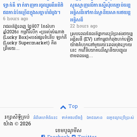
ឡាក់គី ទាក់ទាញការចូលរួមពីអតិថិ
ស្មុគស្មាញលើការស្នើសុំបតភ្ជាប់ចរន្ត
ជនកាន់តែច្រើនក្នុងសប្តាហ៍ដំបូង។
អគ្គិសនីទៅកាន់ស្ថានីយសាករថយន្ត
អគ្គិសនី
6 hours ago
22 hours ago
រាជធានីភ្នំពេញ ថ្ងៃទី07 ខែសីហា
ឆ្នាំ2026៖ កម្មវិធីបើក «ប្រអប់សំណាង
ស្របពេលដែលនិន្នាការប្រើប្រាស់រថយន្ត
(Lucky Box)»របស់ផ្សារទំនើប ឡាក់គី
អគ្គិសនី (EV) នៅកម្ពុជាកំពុងហក់ឡើង
(Lucky Supermarket) គិត
យ៉ាងគំហុកនៅមួយរយៈពេលចុងក្រោយ
ត្រឹមរយ…
នេះ ការវិនិយោគលើស្ថានីយបញ្ចូល
ថាមពលអគ្គ…
Top
រក្សាសិទ្ធិគ្រប់
អំពីគេហទំព័រនេះ
ទាក់ទងយើងខ្ញំ
ឯកជនភាព
លក្ខខណ្ឌ​ប្រើ​ប្រាស់
យ៉ាង © 2026
ខេមបូណូមីស