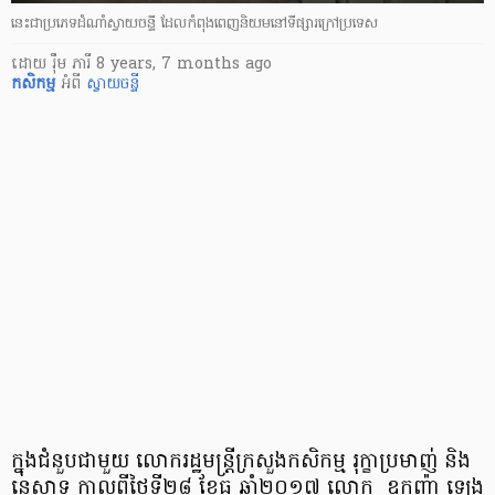
នេះជាប្រភេទដំណាំស្វាយចន្ទី ដែលកំពុងពេញនិយម​នៅទីផ្សារក្រៅប្រទេស
ដោយ
រ៉ឹម ភារី
8 years, 7 months ago
កសិកម្ម
អំពី
ស្វាយចន្ទី
ក្នុងជំនួបជាមួយ លោករដ្ឋមន្រ្តីក្រសួងកសិកម្ម រុក្ខាប្រមាញ់ និង
នេសាទ កាលពីថ្ងៃទី២៨ ខែធ្នូ ឆ្នាំ២០១៧ លោក ឧកញ៉ា ឡេង