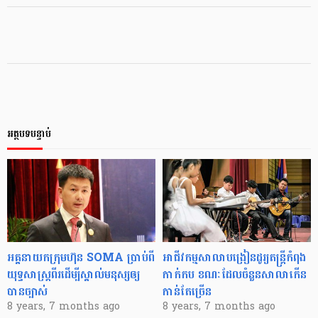
អត្ថបទបន្ទាប់
អគ្គនាយក​ក្រុមហ៊ុន SOMA ប្រាប់ពី​
អាជីវកម្ម​សាលា​បង្រៀន​ដូរ្យ​តន្ត្រី​កំពុង​
យុទ្ធសាស្រ្ត​ពីរ​ដើម្បី​ស្គាល់​មនុស្ស​ឲ្យ​
កាក់​កប ខណៈ​ដែល​ចំនួន​សាលា​កើន​
បាន​ច្បាស់
កាន់​តែ​ច្រើន
8 years, 7 months ago
8 years, 7 months ago