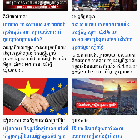
វិស័យថាមពល
សេដ្ឋកិច្ចកម្ពុជា
តើកម្ពុជា មានសមត្ថភាពអាចផ្គត់ផ្គង់
ធនាគារពិភពលោកព្យាករកំណើន
ប្រេងកម្រិតណា ក្រោយបិទការនាំ
សេដ្ឋកិច្ចកម្ពុជា ៤,៥% នៅ
ចូលប្រេងពីប្រទេសថៃ?
ឆ្នាំ២០២២ ប៉ុន្តែត្រូវទប់ទល់នឹងវិបត្តិ
ប្រេងឥន្ធនៈឡើងថ្លៃ
រាជរដ្ឋាភិបាលកម្ពុជា បានសម្រេចបិទការ
នាំចូលប្រេងឥន្ធនៈ និងឧស្ម័នគ្រប់
របាយការណ៍ចុងក្រោយមួយ របស់ធនាគារ
ប្រភេទពីប្រទេសថៃ ចាប់ពីថ្ងៃទី២៣ ខែ
ពិភពលោក បានព្យាករថា សេដ្ឋកិច្ចរបស់
មិថុនា ឆ្នាំ២០២៥ តទៅ ដើម្បី
កម្ពុជានឹងទទួលបានកំណើន ៤,៥ភាគរយ
ឆ្លើយតបន…
ក្នុងឆ្នាំ២០២២ នេះ ប៉ុន្ដែ ត្រូវប្រឈម…
វៀតណាម-ពាណិជ្ជកម្មសេរី​ជាមួយ​អឺរ៉ុប
ប្រទេសថៃ
វៀតណាម មិនគួរ​រំពឹង​ខ្លាំង​ពេក​ទៅ​លើ​
វិនិយោគិនថៃកំពុងរង់ចាំគោល
កិច្ច​ព្រមព្រៀង​ពាណិជ្ជកម្ម​សេរី​ជាមួយ​
នយោបាយថ្មីរបស់រដ្ឋាភិបាល