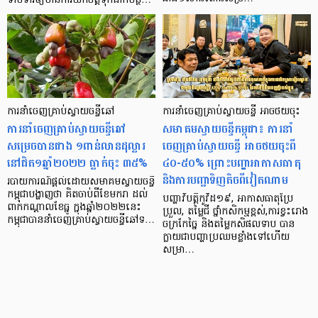
ទាមទារឲ្យមានការយកចិត្តទុកដាក់បន្ថ…
ការនាំចេញគ្រាប់ស្វាយចន្ទីឆៅ
ការនាំចេញគ្រាប់ស្វាយចន្ទី អាចថយចុះ
ការនាំចេញគ្រាប់ស្វាយចន្ទីឆៅ
សមាគមស្វាយចន្ទីកម្ពុជា៖ ការនាំ
សម្រេចបានជាង ១ពាន់លានដុល្លារ
ចេញគ្រាប់ស្វាយចន្ទី អាចថយចុះពី
នៅជិត១ឆ្នាំ២០២២ ធ្លាក់ចុះ ៣៥%
៤០-៥០% ព្រោះបញ្ហាអាកាសធាតុ
និងការបញ្ជាទិញតិចពីវៀតណាម
របាយការណ៍ផ្ដល់ដោយសមាគមស្វាយចន្ទី
កម្ពុជាបង្ហាញថា គិតចាប់ពីខែមករា ដល់
បញ្ហាវិបតិ្តកូវីដ១៩, អាកាសធាតុប្រែ
ពាក់កណ្តាលខែធ្នូ ក្នុងឆ្នាំ២០២២នេះ
ប្រួល, តម្លៃជី ថ្នាំកសិកម្មខ្ពស់,ការខ្វះរោង
កម្ពុជាបាននាំចេញគ្រាប់ស្វាយចន្ទីឆៅទ…
ចក្រកែច្នៃ និងតម្លៃកសិផលទាប បាន
ក្លាយជាបញ្ហាប្រឈមខ្លាំងទៅហើយ
សម្រា…