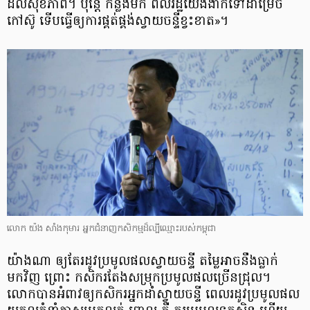
ដល់សុខភាព។ ប៉ុន្តែ កន្លងមក ពលរដ្ឋ​​យើង​​ងាកទៅដាំម្រេច
កៅស៊ូ ទើបធ្វើឲ្យការផ្គត់ផ្គង់ស្វាយចន្ទីខ្វះខាត»។
លោក យ៉ង សាំងកុមារ អ្នកជំនាញកសិកម្មដ៏ល្បីឈ្មោះរបស់កម្ពុជា
យ៉ាងណា ឲ្យតែរដូវប្រមូលផលស្វាយចន្ទី តម្លៃអាចនឹងធ្លាក់
មកវិញ ព្រោះ កសិករតែងសម្រុកប្រមូលផលច្រើនជ្រុល។
លោកបានអំពាវឲ្យកសិករអ្នកដាំស្វាយចន្ទី ពេលរដូវប្រមូលផល