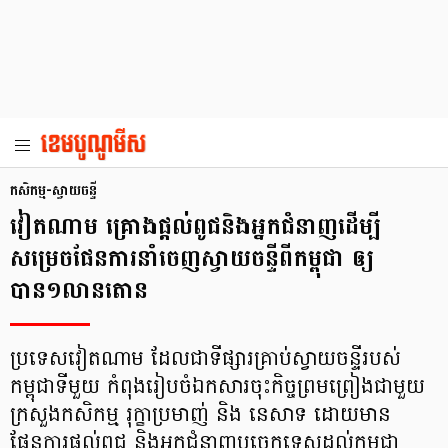
កសិកម្ម-ស្វាយចន្ទី
វៀតណាម គ្រោងផ្តល់ពូជ​និង​អ្នកជំនាញ​ដើម្បី
សម្រេចផែនការនាំចេញស្វាយចន្ទីពីកម្ពុជា ឲ្យ
បាន១លានតោន
ប្រទេសវៀតណាម ដែលជាទីផ្សារគ្រាប់ស្វាយចន្ទីរបស់
កម្ពុជាទីមួយ កំពុងរៀបចំឯកសារចុះកិច្ចព្រមព្រៀងជាមួយ
ក្រសួងកសិកម្ម រុក្ខាប្រមាញ់ និង នេសាទ ដោយមាន
ផែនការផ្តល់ពូជ និងអ្នកជំនាញបច្ចេកទេសដល់កម្ពុជា