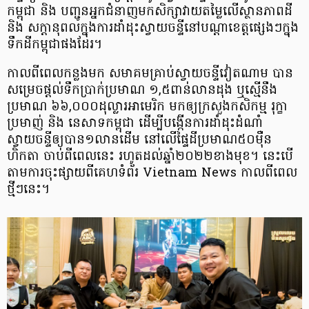
កម្ពុជា និង បញ្ជូនអ្នកជំនាញមកសិក្សាវាយតម្លៃលើស្ថានភាពដី
និង សក្តានុពលក្នុងការដាំដុះស្វាយចន្ទីនៅបណ្តាខេត្តផ្សេងៗក្នុង
ទឹកដីកម្ពុជាផងដែរ។
កាលពី​​ពេល​​កន្លងមក សមាគមគ្រាប់ស្វាយចន្ទីវៀតណាម បាន
សម្រេចផ្ដល់ទឹកប្រាក់ប្រមាណ ១,៥ពាន់លានដុង ឬស្មើនឹង
ប្រមាណ ៦៦,០០០ដុល្លារអាមេរិក មកឲ្យក្រសួងកសិកម្ម រុក្ខា
ប្រមាញ់ និង នេសាទកម្ពុជា ដើម្បីបង្កើនការដាំដុះដំណាំ
ស្វាយចន្ទីឲ្យបាន១លានដើម នៅលើផ្ទៃដីប្រមាណ៥០ម៉ឺន
ហិកតា ចាប់ពីពេលនេះ រហូតដល់ឆ្នាំ២០២២ខាងមុខ។ នេះបើ
តាមការចុះផ្សាយពីគេហទំព័រ Vietnam News កាលពីពេល
ថ្មីៗនេះ។