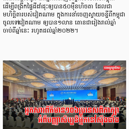
ដើម្បីពង្រីកផ្ទៃដីដាំដុះឲ្យបាន៥០ម៉ឺនហិចតា ដែលជា
មហិច្ឆិតារបស់វៀតណាម ក្នុងការនាំចេញស្វាយចន្ទីពីកម្ពុជា
ចូលទៅវៀតណាម ឲ្យបាន១លាន តោនជារៀងរាល់ឆ្នាំ
ចាប់ពីឆ្នាំនេះ រហូតដល់ឆ្នាំ២០២២។