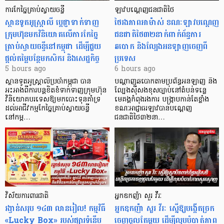
ការកែច្នៃគ្រាប់ស្វាយចន្ទី
ឡាវបណ្តេញជនជាតិថៃ
ស្ថានទូតអូស្ត្រាលី ប្តេជ្ញាទាក់ទាញ
ថៃរងភាពអាម៉ាស់ ខណៈឡាវបណ្តេញ
ក្រុមហ៊ុនមក​វិនិយោគលើការកែច្នៃ
ជនជាតិថៃ៣២នាក់ពាក់ព័ន្ធការ
គ្រាប់ស្វាយចន្ទីនៅកម្ពុជា ដើម្បីជួយ
ឆបោក និងល្បែងអនឡាញចេញពី
ផ្តល់តម្លៃបន្ថែមកសិករ និងសេដ្ឋកិច្ច
ប្រទេស
5 hours ago
6 hours ago
ស្ថានទូតអូស្ត្រាលីប្រចាំកម្ពុជា បាន
បណ្តាញឆបោកតាមប្រព័ន្ធអនឡាញ និង
អះអាងពីការបន្តខិតខំទាក់ទាញក្រុមហ៊ុន
ល្បែងស៊ីសងខុសច្បាប់នៅតំបន់ទន្លេ
វិនិយោគបរទេសឱ្យមកបោះទុនគាំទ្រ
មេគង្គកំពុងរងការ បង្ក្រាប​កាន់តែខ្លាំង
ដល់អាជីវកម្មកែច្នៃគ្រាប់ស្វាយចន្ទី
ខណៈអាជ្ញាធរឡាវបានបណ្តេញ
នៅកម្ព…
ជនជាតិថៃ៣២នា…
វិស័យការពារជាតិ
អ្នកឧកញ៉ា សួរ វីរៈ
រង្វាន់សរុប ១៤៣ លានរៀល! កម្មវិធី
អ្នកឧកញ៉ា សួរ វីរៈ ស្នើឱ្យបង្កើតច្រក
«Lucky Box» របស់ផ្សារទំនើប
ចេញចូលតែមួយ ដើម្បីលុបបំបាត់ភាព