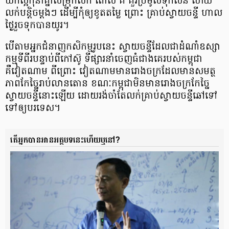
យកល្អកុំនាំគ្នាសម្រុកលក់ ពោល គឺ គួរប្រមូលទុកសិន ហើយ
លក់បន្តិចម្តងៗ ដើម្បីកុំឲ្យខូតតម្លៃ ព្រោះ គ្រាប់ស្វាយចន្ទី ហាល
ថ្ងៃរួចទុកបានយូរ។
បើតាមអ្នកជំនាញកសិកម្មរូបនេះ ស្វាយចន្ទីដែលជាដំណាំឧស្សា
កម្មទីពីរបន្ទាប់ពីកៅស៊ូ ទីផ្សារនាំចេញធំជាងគេរបស់កម្ពុជា
គឺវៀតណាម ពីព្រោះ វៀតណាមមានរោងចក្រដែលមានសមត្ថ
ភាពកែច្នៃរាប់លានតោន ខណៈកម្ពុជាមិនមានរោងចក្រកែច្នៃ
ស្វាយចន្ទីនោះឡើយ ដោយរង់ចាំតែលក់គ្រាប់ស្វាយចន្ទីឆៅទៅ
ទៅឲ្យបរទេស។
តើអ្នកបានអានអត្ថបទនេះហើយឬនៅ?