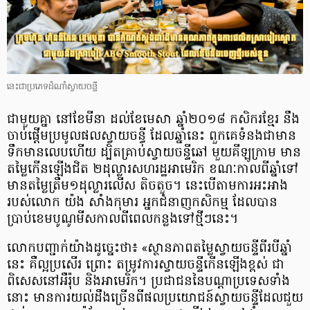
នេះជាប្រភេទដំណាំស្វាយចន្ទី
ជាមួយគ្នា នៅខែមីនា ដល់ខែមេសា ឆ្នាំ២០១៨ កសិករខ្មែរ នឹង
ចាប់ផ្តើមប្រមូលផលស្វាយចន្ធី ដែលឆ្នាំនេះ ពួកគេទំនងជាមាន
ទឹកមានលេបហើយ ដ្បិតគ្រាប់ស្វាយចន្ទីឆៅ មួយគីឡូក្រាម មាន
តម្លៃកើនឡើងជិត ២ដុល្លារសហរដ្ឋអាមេរិក ខណៈកាលពីឆ្នាំទៅ
មានតម្លៃត្រឹម១ដុល្លារលើស តិចតួច។ នេះបើតាមការអះអាង
របស់លោក យ៉ង សាំងកុមារ អ្នកជំនាញកសិកម្ម ដែលបាន
ប្រាប់ខេមបូណូមីសកាលពីពេលកន្លងទៅថ្មីៗនេះ។
លោកបញ្ជាក់យ៉ាងដូច្នេះថា៖ «ស្ថានភាពតម្លៃស្វាយចន្ទីពីរបីឆ្នាំ
នេះ គឺល្អប្រសើរ ព្រោះ តម្រូវការស្វាយចន្ទីកើនឡើងខ្ពស់ ជា
ពិសេសនៅអឺរ៉ុប និងអាមេរិក។​ ប្រជាជននៃបណ្តាប្រទេសទាំង
នោះ មានការយល់ដឹងច្រើនពីផលប្រយោជន៍ស្វាយចន្ទីដែលជួយ