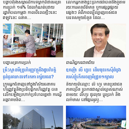
បន្ទាប់​ពី​រង​សម្ពាធ​​ពី​ការ​ទម្លាក់​ពិដាន​អត្រា​
លោកអ្នក​នាង​ខ្លះ​ប្រាកដ​ជា​បាន​​ដឹង​ឮ​តាម​
ការ​ប្រាក់ ១៨​% ដែល​កំណត់​ដោយ​
រយៈ​ការ​អាន​ព័ត៌មាន ឬ​ការ​ផ្សព្វផ្សាយ​
រដ្ឋាភិបាល​កម្ពុជា កាល​ពី​ពេល​ថ្មីៗ​នេះ
ផ្សេងៗ អំពី​ភាព​ល្បីល្បាញ​របស់​ជន​
ឥឡូវ​នេះ ធនាគ…
បរទេស​មួយ​ចំនួន ដែល…
បញ្ហា​អត្រា​ការប្រាក់
ពាណិជ្ជករជោគជ័យ
គ្រឹះស្ថាន​មីក្រូ​ហិរញ្ញវត្ថុ​នឹង​ជួប​វិបត្តិ​
ឧកញ៉ា លី ហួរ៖ ដើមទុនរកស៊ីដំបូង
ធ្ងន់ធ្ងរ​ឈាន​ទៅ​រក​ការ​ក្ស័យធន?
របស់ខ្ញុំកើតចេញពីជ្រូក១ក្បាល
ក្រុម​អ្នក​ជំនាញ​នៅ​ក្នុង​វិស័យ​ធនាគារ
និយាយ​ពី​ឈ្មោះ លី ហួរ មាន​ប្រជាជន​
ហិរញ្ញវត្ថុ​និង​ប្រតិបត្តិករ​ហិរញ្ញ​វត្ថុ បាន​​
ភាគ​ច្រើន ប្រាកដ​ជា​ស្គាល់​ច្បាស់​ណាស់
លើក​ឡើង​ប្រហាក់​ប្រហែល​គ្នា​ថា ការ​ធ្វើ​
តាមរយៈ លីហួរ ដូរ​លុយ ប្តូរ​បា្រក់ និង​
អន្តរាគមន៍​ព…
លក់​មាស នៅ​ផ្សារ​អូរ​ឫ…