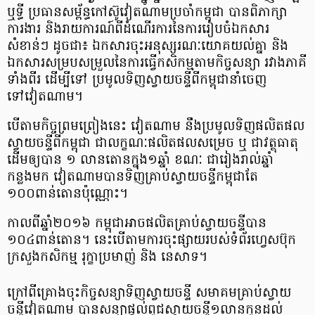
ឬទ្ធី ប្រធានសម្ព័ន្ធកៅស៊ូវៀតណាមប្រចាំកម្ពុជា បានពិភាក្សា
ការងារ និងរាយការណ៍ពីដំណើរការនៃការរៀបចំឯកសារ
សំខាន់ៗ ដូចជា៖ ឯកសារចុះអនុស្សរណៈយោគយល់គ្នា និង
ឯកសារសម្របសម្រួលនៃការធ្វើកសិកម្មតាមកិច្ចសន្យា រវាងភាគី
ទាំងពីរ ដើម្បីទៅ ប្រមូលទិញស្វាយចន្ទីពីកម្ពុជានាំចេញ
ទៅវៀតណាម។
បើតាមកិច្ចព្រមព្រៀងនេះ វៀតណាម នឹងប្រមូលទិញផលិតផល
ស្វាយចន្ទីពីកម្ពុជា ជាលក្ខណៈផលិតផលសម្រេច ឬ ជាវត្ថុធាតុ
ដើមឲ្យបាន ១ លានតោនក្នុង១ឆ្នាំ ខណៈ ជារៀងរាល់ឆ្នាំ
កន្លងមក វៀតណាមបានទិញគ្រាប់ស្វាយចន្ទីកម្ពុជាតែ
១០០ពាន់តោនប៉ុណ្ណោះ។
កាលពីឆ្នាំ២០១៦ កម្ពុជា​អាចផលិតគ្រាប់ស្វាយចន្ទីបាន
១០៤ពាន់តោន។ នេះបើតាមការចុះផ្សាយរបស់ទំព័រហ្វេសប៊ុក
ក្រសួងកសិកម្ម រុក្ខាប្រមាញ់ និង នេសាទ។
ក្រៅពីគ្រោងចុះកិច្ចសន្យាទិញស្វាយចន្ទី សមាគមគ្រាប់ស្វាយ
ចន្ទីវៀតណាម បានសន្យាផ្តល់ពូជស្វាយចន្ទី១លានកូនដល់