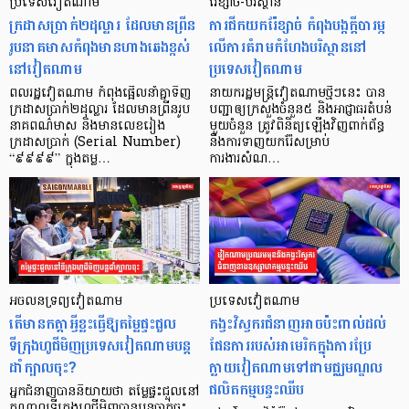
ប្រទេសវៀតណាម
រ៉ែខ្សាច់-បរិស្ថាន
ក្រដាសប្រាក់២ដុល្លារ ដែលមានព្រីន
ការជីកយករ៉ែខ្សាច់ កំពុងបង្កក្ដីបារម្ភ
រូបនាគមាសកំពុងមានហាងឆេងខ្ពស់
លើការគំរាមកំហែងបរិស្ថាននៅ
នៅវៀតណាម
ប្រទេសវៀតណាម
ពលរដ្ឋវៀតណាម កំពុងផ្អើលនាំគ្នាទិញ
នាយករដ្ឋមន្ត្រីវៀតណាមថ្មីៗនេះ បាន
ក្រដាសប្រាក់២ដុល្លារ ដែលមានព្រីនរូប
បញ្ជាឲ្យក្រសួងចំនួន៥ និងអាជ្ញាធរតំបន់
នាគពណ៌មាស និងមានលេខរៀង
មួយចំនួន ត្រូវពិនិត្យឡើងវិញពាក់ព័ន្ធ
ក្រដាសប្រាក់ (Serial Number)
នឹងការទាញយករ៉ែសម្រាប់
“៩៩៩៩” ក្នុងតម្ល…
ការងារសំណ…
អចលនទ្រព្យវៀតណាម
ប្រទេសវៀតណាម
តើមានកត្តាអ្វីខ្លះធ្វើឱ្យតម្លៃផ្ទះជួល
កង្វះវិស្វករជំនាញអាចប៉ះពាល់ដល់
ទីក្រុងហូជីមិញប្រទេសវៀតណាមបន្ត
ផែនការរបស់អាមេរិកក្នុងការប្រែ
ដាំក្បាលចុះ?
ក្លាយវៀតណាមទៅជាមជ្ឈមណ្ឌល
ផលិតកម្មបន្ទះឈីប
អ្នកជំនាញបាននិយាយថា តម្លៃផ្ទះជួលនៅ
កណ្តាលទីក្រុងហូជីមិញបានបន្តធ្លាក់ចុះ