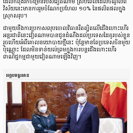
ដែលកំពុងរីកចម្រើនរបស់វៀតណាម ស្របពេលដែលចំណូលពី
វិស័យនេះមានការរួមចំណែក​ប្រហែល ១០% នៃផលិតផលក្នុង
ស្រុកសរុប។
ជាមួយនឹងការប្រកាស​លុបចោលវិធាន​រឹតត្បិត​លើជើងហោះហើរ​
អន្តរជាតិនេះវៀតណាមបានជូនដំណឹងដល់ប្រទេស​ដៃគូរបស់ខ្លួន​
រួចហើយ​​អំពីគោលនយោបាយថ្មីនេះ ប៉ុន្តែមានតែប្រទេសចិនមួយ
ប៉ុណ្ណោះ ដែលមិនទាន់យល់ព្រម​ក្នុងការ​បន្តជើងហោះហើរ​
ពាណិជ្ជកម្ម​ជាមួយវៀតណាមឡើងវិញ។
អត្ថបទគួរអាន