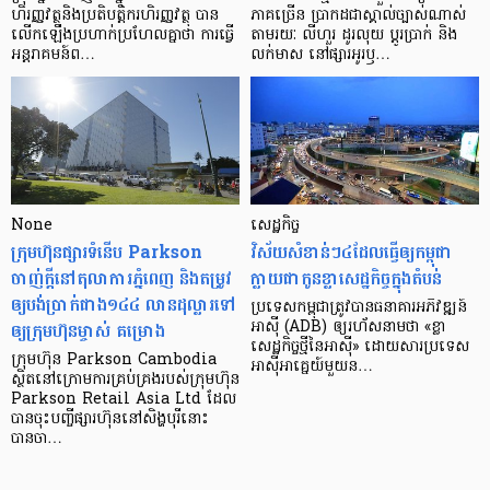
ហិរញ្ញវត្ថុ​និង​ប្រតិបត្តិករ​ហិរញ្ញ​វត្ថុ បាន​​
ភាគ​ច្រើន ប្រាកដ​ជា​ស្គាល់​ច្បាស់​ណាស់
លើក​ឡើង​ប្រហាក់​ប្រហែល​គ្នា​ថា ការ​ធ្វើ​
តាមរយៈ លីហួរ ដូរ​លុយ ប្តូរ​បា្រក់ និង​
អន្តរាគមន៍​ព…
លក់​មាស នៅ​ផ្សារ​អូរ​ឫ…
None
សេដ្ឋកិច្ច​
ក្រុមហ៊ុនផ្សារទំនើប Parkson
វិស័យ​សំខាន់ៗ​៤​ដែល​ធ្វើ​ឲ្យ​កម្ពុជា​
ចាញ់ក្ដីនៅតុលាការភ្នំពេញ និងតម្រូវ
ក្លាយ​ជា​កូន​ខ្លា​សេដ្ឋកិច្ច​ក្នុង​តំបន់
ឲ្យបង់ប្រាក់ជាង១៤៤ លានដុល្លារទៅ
ប្រទេស​កម្ពុជា​ត្រូវ​បាន​ធនាគារ​អភិវឌ្ឍន៍​
ឲ្យក្រុមហ៊ុនម្ចាស់ គម្រោង
អាស៊ី (ADB) ឲ្យ​រហ័ស​នាមថា «ខ្លា​
សេដ្ឋកិច្ច​ថ្មី​នៃ​អាស៊ី» ដោយសារ​ប្រទេស​
ក្រុមហ៊ុន Parkson Cambodia
អាស៊ី​អាគ្នេយ៍​មួយ​ន…
ស្ថិតនៅក្រោមការគ្រប់គ្រងរបស់ក្រុមហ៊ុន
Parkson Retail Asia Ltd ដែល
បានចុះបញ្ចីផ្សារហ៊ុននៅសិង្ហបុរីនោះ
បានចា…