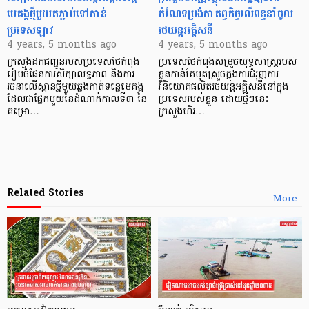
មេគង្គថ្មីមួយតភ្ជាប់ទៅកាន់
កំណែទម្រង់កាតព្វកិច្ចលើពន្ធនាំចូល
ប្រទេសឡាវ
រថយន្តអគ្គិសនី
4 years, 5 months ago
4 years, 5 months ago
ក្រសួងដឹកជញ្ជូនរបស់ប្រទេសថៃកំពុង
ប្រទេសថៃកំពុងសម្រួចយុទ្ធសាស្ត្ររបស់
រៀបចំផែនការសិក្សាលទ្ធភាព និងការ
ខ្លួនកាន់តែមុតស្រួចក្នុងការជំរុញការ
រចនាលើស្ពានថ្មីមួយឆ្លងកាត់ទន្លេមេគង្គ
វិនិយោគផលិតរថយន្ដអគ្គិសនីនៅក្នុង
ដែលជាផ្នែកមួយនៃដំណាក់កាលទី៣ នៃ
ប្រទេសរបស់ខ្លួន ដោយថ្មីៗនេះ
គម្រោ…
ក្រសួងហិរ…
Related Stories
More