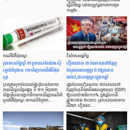
ប្រើប្រាស់ និងតាំងលម្អរផ្សេងៗដែល
ធ្វើពីដីឥដ្ឋ ដោយត្រូវឆ្លងកាត់ការដុត
កម្តៅច…
ករណីជំងឺអ៊ុតស្វា
វិស័យសេដ្ឋកិច្ច
ប្រទេសសិង្ហបុរី ជាប្រទេសតំបន់អាស៊ី
វៀតណាម ដាក់គោលដៅជំរុញ
គ្នេយ៍ដំបូងគេ រកឃើញករណីជំងឺអ៊ុត
ចំណូលពលរដ្ឋម្នាក់ៗឱ្យឈាន
ស្វា
ដល់៨,៥០០ដុល្លារក្នុង១ឆ្នាំ
ក្រសួងសុខាភិបាលសិង្ហបុរីបាននិយាយ
រដ្ឋាភិបាលវៀតណាម ដាក់គោលដៅ
កាលពីល្ងាចថ្ងៃអង្គារ ទី ២១ មិថុនាថា
ជំរុញកំណើនផលិតផលក្នុងសរុប (GDP)
សិង្ហបុរីបានបញ្ជាក់ពីការរកឃើញករណីនាំ
ឱ្យបានយ៉ាងតិច១០% ក្នុងឆ្នាំចាប់ពី
ចូលជំងឺអ៊ុតស្វា ជាករណីដំបូងគ…
ឆ្នាំ២០២៦-២០៣០ ស្របពេលមានការ
រំពឹងថា វៀតណ…