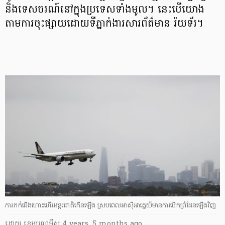
និងទេសចរណ៍នៅក្នុងប្រទេសទាំងមូល។ នេះបើយោង
តាមការចុះផ្សាយដោយទីភ្នាក់ងារសារព័ត៌មាន រ៉យទ័រ។
ការកក់ជើងហោះហើរអន្តរជាតិកើនឡើង ស្របពេលអាស៊ីអាគ្នេយ៍មានការបើកព្រំដែនឡើងវិញ
ដោយ
​ ខេមបូណូមីស
4 years, 5 months ago