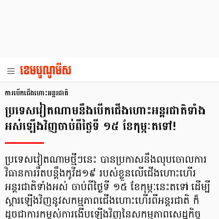
ការបើកជើងហោះអន្តរជាតិ
ប្រទេសវៀតណាមនឹងបើកជើងហោះអន្តរជាតិទាំង
អស់ឡើងវិញចាប់ពីថ្ងៃទី ១៥ ខែកុម្ភៈតទៅ!
ប្រទេសវៀតណាមថ្មីៗនេះ បានប្រកាសនឹងលុបចោលការ
វិធានការរឹតបន្តឹងកូវីដ១៩ របស់ខ្លួនលើជើងហោះហើរ
អន្តរជាតិទាំងអស់ ចាប់ពីថ្ងៃទី ១៥ ខែកុម្ភៈនេះតទៅ ដើម្បី
ស្ដារឡើងវិញនូវសកម្មភាពជើងហោះហើរពីអន្តរជាតិ ក៏
ដូចជាការកម្ពស់ការងើបឡើងវិញនៃសកម្មភាពសេដ្ឋកិច្ច