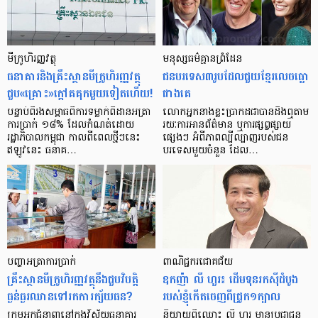
មីក្រូ​ហិរញ្ញវត្ថុ
មនុស្ស​ធម៌​គ្មាន​ព្រំដែន
ធនាគារ​និង​គ្រឹះស្ថាន​មីក្រូ​ហិរញ្ញវត្ថុ​
ជន​បរទេស​៣​រូប​ដែល​ជួយ​ខ្មែរ​លេច​ធ្លោ​
ជួប«គ្រោះ»ក្តៅ​គគុក​មួយ​ទៀត​ហើយ!
ជាង​គេ
បន្ទាប់​ពី​រង​សម្ពាធ​​ពី​ការ​ទម្លាក់​ពិដាន​អត្រា​
លោកអ្នក​នាង​ខ្លះ​ប្រាកដ​ជា​បាន​​ដឹង​ឮ​តាម​
ការ​ប្រាក់ ១៨​% ដែល​កំណត់​ដោយ​
រយៈ​ការ​អាន​ព័ត៌មាន ឬ​ការ​ផ្សព្វផ្សាយ​
រដ្ឋាភិបាល​កម្ពុជា កាល​ពី​ពេល​ថ្មីៗ​នេះ
ផ្សេងៗ អំពី​ភាព​ល្បីល្បាញ​របស់​ជន​
ឥឡូវ​នេះ ធនាគ…
បរទេស​មួយ​ចំនួន ដែល…
បញ្ហា​អត្រា​ការប្រាក់
ពាណិជ្ជករជោគជ័យ
គ្រឹះស្ថាន​មីក្រូ​ហិរញ្ញវត្ថុ​នឹង​ជួប​វិបត្តិ​
ឧកញ៉ា លី ហួរ៖ ដើមទុនរកស៊ីដំបូង
ធ្ងន់ធ្ងរ​ឈាន​ទៅ​រក​ការ​ក្ស័យធន?
របស់ខ្ញុំកើតចេញពីជ្រូក១ក្បាល
ក្រុម​អ្នក​ជំនាញ​នៅ​ក្នុង​វិស័យ​ធនាគារ
និយាយ​ពី​ឈ្មោះ លី ហួរ មាន​ប្រជាជន​