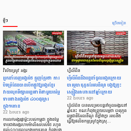
ថ្មីៗ
ច្រើនទៀត
វិស័យស្រូវ អង្ករ
ហ្វីលីពីន
អ្នកនាំចេញអង្ករថៃ ត្អូញត្អែរថា ការ
ហ្វីលីពីននឹងបន្តនាំចូលអង្ករក្រោយ
បិទព្រំដែនបានបើកផ្លូវឱ្យអង្ករខ្មែរ
បារម្ភបាតុភូតអែលនីណូ បង្កឱ្យខ្វះ
វាយលុកទីផ្សារអន្តរជាតិជាមួយតម្លៃ
ស្បៀងអាហារនៅឆ្នាំក្រោយ
ទាបជាងអង្ករថៃ ៤០០ដុល្លារ
22 hours ago
ក្នុង១តោន
ហ្វីលីពីន បាន​សម្រេចបន្តនាំចូលអង្ករនៅ
ឆ្នាំនេះ ខណៈកំពុងព្រួយបារម្ភថា បាតុភូត
22 hours ago
ធម្មជាតិអែលនីណូ ដ៏ខ្លាំងក្លា​ អាចនឹង
ការលក់អង្ករផ្កាម្លិះរបស់កម្ពុជា ក្នុងតម្លៃ
ធ្វើឱ្យផលិតកម្មស្រូវក្នុងស្រុ…
ទាបជាងអង្ករហមម៉ាលិសរបស់ថៃ រហូត
ដល់៤០០ដុល្លារក្នុងមួយតោន កំពុងបង្ក