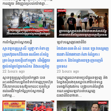
ការរញ្ជួយ និងជ្រួលច្របល់យ៉ាងខ្លា…
ការកែច្នៃគ្រាប់ស្វាយចន្ទី
ឡាវបណ្តេញជនជាតិថៃ
ស្ថានទូតអូស្ត្រាលី ប្តេជ្ញាទាក់ទាញ
ថៃរងភាពអាម៉ាស់ ខណៈឡាវបណ្តេញ
ក្រុមហ៊ុនមក​វិនិយោគលើការកែច្នៃ
ជនជាតិថៃ៣២នាក់ពាក់ព័ន្ធការ
គ្រាប់ស្វាយចន្ទីនៅកម្ពុជា ដើម្បីជួយ
ឆបោក និងល្បែងអនឡាញចេញពី
ផ្តល់តម្លៃបន្ថែមកសិករ និងសេដ្ឋកិច្ច
ប្រទេស
22 hours ago
23 hours ago
ស្ថានទូតអូស្ត្រាលីប្រចាំកម្ពុជា បាន
បណ្តាញឆបោកតាមប្រព័ន្ធអនឡាញ និង
អះអាងពីការបន្តខិតខំទាក់ទាញក្រុមហ៊ុន
ល្បែងស៊ីសងខុសច្បាប់នៅតំបន់ទន្លេ
វិនិយោគបរទេសឱ្យមកបោះទុនគាំទ្រ
មេគង្គកំពុងរងការ បង្ក្រាប​កាន់តែខ្លាំង
ដល់អាជីវកម្មកែច្នៃគ្រាប់ស្វាយចន្ទី
ខណៈអាជ្ញាធរឡាវបានបណ្តេញ
នៅកម្ព…
ជនជាតិថៃ៣២នា…