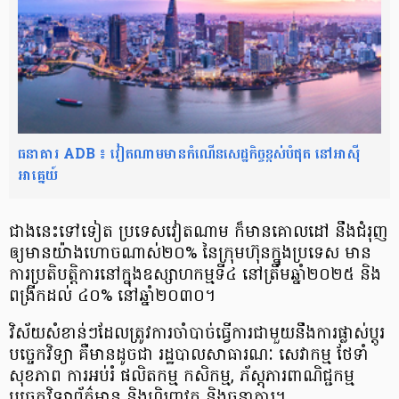
ធនាគារ ADB ៖ វៀតណាមមានកំណើនសេដ្ឋកិច្ចខ្ពស់បំផុត នៅអាស៊ី
អាគ្នេយ៍
ជាងនេះទៅទៀត ប្រទេសវៀតណាម ក៏មាន​គោលដៅ នឹង​ជំរុញ
ឲ្យមាន​យ៉ាងហោចណាស់​២០% នៃ​​ក្រុមហ៊ុន​ក្នុងប្រទេស​ មាន​
ការ​ប្រតិបត្តិការ​នៅក្នុងឧស្សាហកម្ម​ទី៤ នៅត្រឹមឆ្នាំ២០២៥ និង
ពង្រីកដល់ ៤០% នៅឆ្នាំ២០៣០។
វិស័យ​សំខាន់ៗ​ដែល​ត្រូវការ​ចាំបាច់​ធ្វើការជាមួយនឹង​ការផ្លាស់ប្ដូរ​
បច្ចេកវិទ្យា គឺមានដូចជា រដ្ឋបាល​សាធារណៈ សេវាកម្ម ថែទាំ
សុខភាព ការអប់រំ ផលិតកម្ម កសិកម្ម, ភ័ស្តុភារពាណិជ្ជកម្ម
បច្ចេកវិទ្យាព័ត៌មាន និងហិរញ្ញវត្ថុ និងធនាគារ។