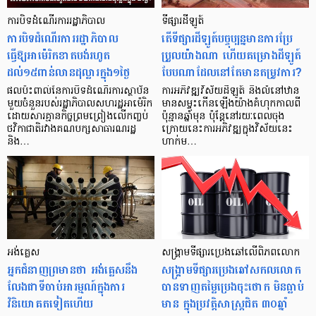
ការបិទដំណើរការរដ្ឋាភិបាល
ទីផ្សារដីឡូត៍
ការបិទដំណើរការរដ្ឋាភិបាល
តើទីផ្សារដីឡូត៍បច្ចុប្បន្នមានការប្រែ
ធ្វើឱ្យអាម៉េរិកខាតបង់រហូត
ប្រួលយ៉ាងណា ហើយគម្រោងដីឡូត៍
ដល់១៥ពាន់លានដុល្លារក្នុង១ថ្ងៃ
បែបណាដែលនៅតែមានតម្រូវការ?
ផលប៉ះពាល់នៃការបិទដំណើរការស្ថាប័ន
ការអភិវឌ្ឍវិស័យដីឡូត៍ និងលំនៅឋាន
មួយចំនួនរបស់រដ្ឋាភិបាលសហរដ្ឋអាម៉េរិក
មានសម្ទុះកើនឡើងយ៉ាងគំហុកកាលពី
ដោយសារគ្មានកិច្ចព្រមព្រៀងលើកញ្ចប់
ប៉ុន្មានឆ្នាំមុន ប៉ុន្តែនៅរយៈពេលចុង
ថវិកាជាតិរវាងគណបក្សសាធារណរដ្ឋ
ក្រោយនេះការអភិវឌ្ឍក្នុងវិស័យនេះ
និង…
ហាក់ម…
អង់គ្លេស
សង្រ្គាមទីផ្សារប្រេងឆៅលើពិភពលោក
អ្នកជំនាញព្រមានថា អង់គ្លេសនឹង
សង្គ្រាមទីផ្សារប្រេងឆៅសកលលោក
លែងជាទីចាប់អារម្មណ៍ក្នុងការ
បានទាញតម្លៃប្រេងចុះថោក មិនធ្លាប់
វិនិយោគតទៀតហើយ
មាន ក្នុងប្រវត្តិសាស្ត្រជិត ៣០ឆ្នាំ