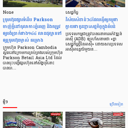
None
សេដ្ឋកិច្ច​
ក្រុមហ៊ុនផ្សារទំនើប Parkson
វិស័យ​សំខាន់ៗ​៤​ដែល​ធ្វើ​ឲ្យ​កម្ពុជា​
ចាញ់ក្ដីនៅតុលាការភ្នំពេញ និងតម្រូវ
ក្លាយ​ជា​កូន​ខ្លា​សេដ្ឋកិច្ច​ក្នុង​តំបន់
ឲ្យបង់ប្រាក់ជាង១៤៤ លានដុល្លារទៅ
ប្រទេស​កម្ពុជា​ត្រូវ​បាន​ធនាគារ​អភិវឌ្ឍន៍​
ឲ្យក្រុមហ៊ុនម្ចាស់ គម្រោង
អាស៊ី (ADB) ឲ្យ​រហ័ស​នាមថា «ខ្លា​
សេដ្ឋកិច្ច​ថ្មី​នៃ​អាស៊ី» ដោយសារ​ប្រទេស​
ក្រុមហ៊ុន Parkson Cambodia
អាស៊ី​អាគ្នេយ៍​មួយ​ន…
ស្ថិតនៅក្រោមការគ្រប់គ្រងរបស់ក្រុមហ៊ុន
Parkson Retail Asia Ltd ដែល
បានចុះបញ្ចីផ្សារហ៊ុននៅសិង្ហបុរីនោះ
បានចា…
ថ្មីៗ
ច្រើនទៀត