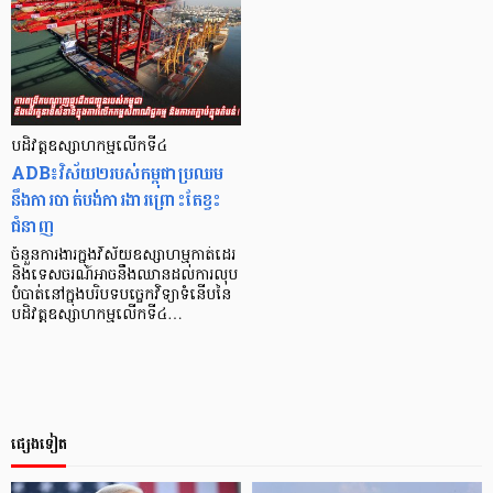
បដិវត្តឧស្សាហកម្មលើកទី៤
ADB៖វិស័យ២របស់កម្ពុជាប្រឈម
នឹងការបាត់បង់ការងារព្រោះតែខ្វះ
ជំនាញ
ចំនួនការងារក្នុងវិស័យឧស្សាហម្មកាត់ដេរ
និងទេសចរណ៍អាចនឹងឈានដល់ការលុប
បំបាត់នៅក្នុងបរិបទបច្ចេកវិទ្យា​ទំនើប​នៃ​
បដិវ​ត្ត​ឧស្សាហកម្មលើក​ទី​៤…
ផ្សេងទៀត