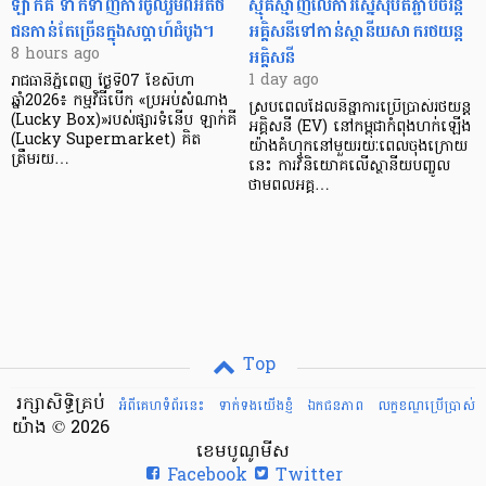
ឡាក់គី ទាក់ទាញការចូលរួមពីអតិថិ
ស្មុគស្មាញលើការស្នើសុំបតភ្ជាប់ចរន្ត
ជនកាន់តែច្រើនក្នុងសប្តាហ៍ដំបូង។
អគ្គិសនីទៅកាន់ស្ថានីយសាករថយន្ត
អគ្គិសនី
8 hours ago
1 day ago
រាជធានីភ្នំពេញ ថ្ងៃទី07 ខែសីហា
ឆ្នាំ2026៖ កម្មវិធីបើក «ប្រអប់សំណាង
ស្របពេលដែលនិន្នាការប្រើប្រាស់រថយន្ត
(Lucky Box)»របស់ផ្សារទំនើប ឡាក់គី
អគ្គិសនី (EV) នៅកម្ពុជាកំពុងហក់ឡើង
(Lucky Supermarket) គិត
យ៉ាងគំហុកនៅមួយរយៈពេលចុងក្រោយ
ត្រឹមរយ…
នេះ ការវិនិយោគលើស្ថានីយបញ្ចូល
ថាមពលអគ្គ…
Top
រក្សាសិទ្ធិគ្រប់
អំពីគេហទំព័រនេះ
ទាក់ទងយើងខ្ញំ
ឯកជនភាព
លក្ខខណ្ឌ​ប្រើ​ប្រាស់
យ៉ាង © 2026
ខេមបូណូមីស
Facebook
Twitter