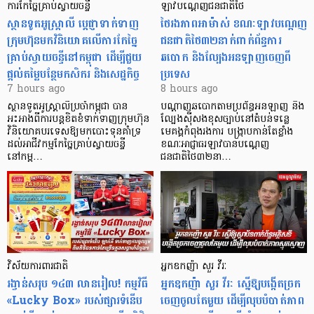
ការកែច្នៃគ្រាប់ស្វាយចន្ទី
ឡាវបណ្តេញជនជាតិថៃ
ស្ថានទូតអូស្ត្រាលី ប្តេជ្ញាទាក់ទាញ
ថៃរងភាពអាម៉ាស់ ខណៈឡាវបណ្តេញ
ក្រុមហ៊ុនមក​វិនិយោគលើការកែច្នៃ
ជនជាតិថៃ៣២នាក់ពាក់ព័ន្ធការ
គ្រាប់ស្វាយចន្ទីនៅកម្ពុជា ដើម្បីជួយ
ឆបោក និងល្បែងអនឡាញចេញពី
ផ្តល់តម្លៃបន្ថែមកសិករ និងសេដ្ឋកិច្ច
ប្រទេស
7 hours ago
8 hours ago
ស្ថានទូតអូស្ត្រាលីប្រចាំកម្ពុជា បាន
បណ្តាញឆបោកតាមប្រព័ន្ធអនឡាញ និង
អះអាងពីការបន្តខិតខំទាក់ទាញក្រុមហ៊ុន
ល្បែងស៊ីសងខុសច្បាប់នៅតំបន់ទន្លេ
វិនិយោគបរទេសឱ្យមកបោះទុនគាំទ្រ
មេគង្គកំពុងរងការ បង្ក្រាប​កាន់តែខ្លាំង
ដល់អាជីវកម្មកែច្នៃគ្រាប់ស្វាយចន្ទី
ខណៈអាជ្ញាធរឡាវបានបណ្តេញ
នៅកម្ព…
ជនជាតិថៃ៣២នា…
វិស័យការពារជាតិ
អ្នកឧកញ៉ា សួរ វីរៈ
រង្វាន់សរុប ១៤៣ លានរៀល! កម្មវិធី
អ្នកឧកញ៉ា សួរ វីរៈ ស្នើឱ្យបង្កើតច្រក
«Lucky Box» របស់ផ្សារទំនើប
ចេញចូលតែមួយ ដើម្បីលុបបំបាត់ភាព