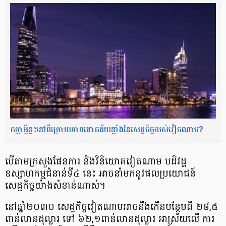
កត្តា​អ្វីខ្លះ​នៅ​ពីក្រោយ​ភាព​ជោគជ័យ​ខ្លាំង​នៃ​សេដ្ឋកិច្ច​របស់​វៀតណាម?
បើតាម​ក្រសួង​ផែនការ និងវិនិយោគវៀតណាម បដិវដ្ដ
ឧស្សាហកម្ម​ជំនាន់ទី៤ នេះ អាច​នាំមកនូវ​ផលប្រយោជន៍​
សេដ្ឋកិច្ច​យ៉ាងសំខាន់ណាស់។
នៅឆ្នាំ២០៣០ សេដ្ឋកិច្ច​វៀតណាម​អាចនឹងកើនបន្ថែម​ពី ២៨,៥
ពាន់លានដុល្លារ ទៅ ៦២,១ពាន់លាន​ដុល្លារ អាស្រ័យលើ ការ