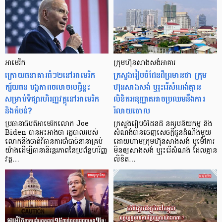
អាមេរិក
ក្រុមហ៊ុនសាងសង់អាគារ
ក្រោយធនាគារធំៗ២នៅអាមេរិក
ក្រសួងរៀបចំដែនដីព្រមានថា ក្រុម
ក្ស័យធន បង្កភាពចលាចលអ្វីខ្លះ
ហ៊ុនសាងសង់ ឬរុះរើសំណង់គ្មាន
សម្រាប់ទីផ្សារហិរញ្ញវត្ថុនៅអាមេរិក
លិខិតអនុញ្ញាតអាចប្រឈមនឹងការ
និងតំបន់?
រំលាយចោល
ប្រធានាធិបតីអាមេរិកលោក Joe
ក្រសួងរៀបចំដែនដី នគរូបនីយកម្ម និង
Biden បានអះអាងថា រដ្ឋបាលរបស់
សំណង់បានចេញសេចក្តីជូនដំណឹងមួយ
លោកនឹងចាត់វិធានការចាំបាច់នានាគ្រប់
ដោយហាមក្រុមហ៊ុនសាងសង់ ឬម៉ៅការ
យ៉ាងដើម្បីធានានិរន្តរភាពនៃប្រព័ន្ធហរិញ្ញ
មិនឲ្យសាងសង់ ឬរុះរើសំណង់ ដែលគ្មាន
វត្ថ…
លិខិត…