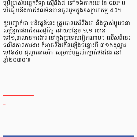
ប្រើប្រាស់​បច្ចេកវិទ្យា ស្មើនឹង​៧ ទៅ​១៦ភាគរយ នៃ GDP ប​
បើធៀប​នឹង​ការដែលមិនបាន​ចូលរួម​ក្នុងឧស្សាហកម្ម 4.0។
គួរបញ្ជាក់ថា បដិវត្តន៍នេះ ត្រូវបានគេរំពឹងថា នឹងផ្លាស់ប្តូរ​រចនា​
សម្ព័ន្ធ​ការងារ​នៃសេដ្ឋកិច្ច ដោយ​បន្ថែម ១,១ លាន
ទៅ១,៣លាន​ការងារ នៅក្នុង​ប្រទេសវៀតណាម។ លើសពីនេះ
ផលិតភាពការងារ ក៏អាច​នឹងកើនឡើងចន្លោះពី ៣១៥ដុល្លារ
ទៅ៦៤០ ដុល្លារអាមេរិក សម្រាប់​បុគ្គលិក​ម្នាក់ផងដែរ នៅ
ឆ្នាំ២០៣០៕
_