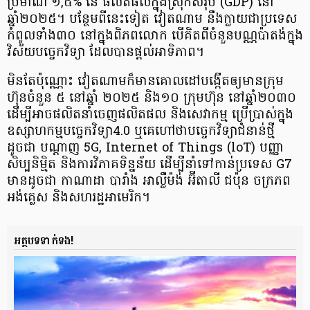
ប្រមាណ ១,៥% នៃ ផលិតផល​ក្នុងស្រុកសរុប (GDP) នៅ
ឆ្នាំ២០២៥។ បន្ថែមពីនេះទៀត វៀតណាម នឹងក្លាយ​ជា​ប្រទេស​
កំពូលទាំង៣០ នៅក្នុងពិភពលោក បើគិតពីចំនួន​បណ្ណប៉ាតង់ក្នុង
វិស័យ​បច្ចេកវិទ្យា ដែលបាន​ផ្ដល់អាទិភាព។
មិនតែប៉ុណ្ណោះ វៀតណាម​ក៏មាន​គោលដៅបង្កើត​ឲ្យមាន​ក្រុម
ហ៊ុន​ចំនួន ​៥ នៅឆ្នាំ ២០២៥ និង១០ ក្រុមហ៊ុន នៅឆ្នាំ២០៣០
ដើម្បីអាចផលិតនាំចេញ​ផលិតផល​ និងសេវាកម្ម ប្រើប្រាស់​ក្នុង​
ឧស្សាហកម្ម​បច្ចេកវិទ្យា​4.0 ឬគេហៅថា​បច្ចេកវិទ្យា​ជំនាន់ថ្មី
ដូចជា បណ្ដាញ 5G, Internet of Things (loT) បញ្ញា
សិប្បនិម្មិត និងការវិភាគ​ទិន្នន័យ​ ដើម្បី​នាំ​ទៅកាន់ប្រទេស​ G7
មានដូចជា កាណាដា បារាំង អាល្លឺម៉ង់ អ៊ីតាលី ជប៉ុន ចក្រភព​
អង់គ្លេស និងសហរដ្ឋអាមេរិក​។
អត្ថបទទាក់ទង!