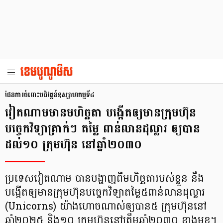
ផែនការ​ចំពោះ​បដិវត្តន៍​ឧស្សាហកម្ម​ទី៤
វៀតណាមមានមហិច្ឆតា បង្កើតឲ្យមានក្រុមហ៊ុន
បច្ចេកវិទ្យាគ្រាក់ៗ តម្លៃ ពាន់លានដុល្លារ ឲ្យបាន
ដល់១០ ក្រុមហ៊ុន នៅឆ្នាំ២០៣០
ប្រទេសវៀតណាម បានបង្ហាញពីមហិច្ឆតារបស់ខ្លួន នឹង
បង្កើតឲ្យមានក្រុមហ៊ុនបច្ចេកវិទ្យាតម្លៃ៥ពាន់លានដុល្លារ
(Unicorns) យ៉ាងហោចណាស់ឲ្យបាន៥ ក្រុមហ៊ុននៅ
ឆ្នាំ២០២៥ និង១០ ក្រុមហ៊ុននៅត្រឹមឆ្នាំ២០៣០ ខាងមុខ។