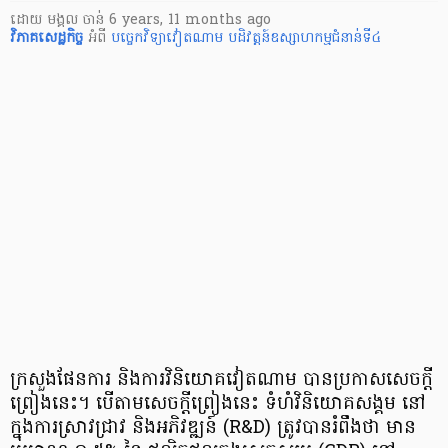
ដោយ
មង្គល ចាន់
6 years, 11 months ago
វិភាគសេដ្ឋកិច្ច
អំពី
បច្ចេកវិទ្យាវៀតណាម
បដិវត្តន៍ឧស្សាហកម្មជំនាន់ទី៤
ក្រសួង​ផែនការ និងការវិនិយោគវៀតណាម បានប្រកាស​សេចក្ដី
ព្រៀងនេះ។ បើតាម​សេចក្ដីព្រៀងនេះ ទំហំវិនិយោគ​សង្គម នៅ
ក្នុង​ការស្រាវជ្រាវ និងអភិវឌ្ឍន៍ (R&D) ត្រូវបាន​រំពឹងថា មាន