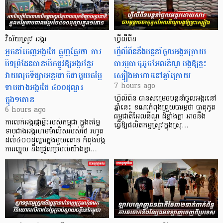
វិស័យស្រូវ អង្ករ
ហ្វីលីពីន
អ្នកនាំចេញអង្ករថៃ ត្អូញត្អែរថា ការ
ហ្វីលីពីននឹងបន្តនាំចូលអង្ករក្រោយ
បិទព្រំដែនបានបើកផ្លូវឱ្យអង្ករខ្មែរ
បារម្ភបាតុភូតអែលនីណូ បង្កឱ្យខ្វះ
វាយលុកទីផ្សារអន្តរជាតិជាមួយតម្លៃ
ស្បៀងអាហារនៅឆ្នាំក្រោយ
ទាបជាងអង្ករថៃ ៤០០ដុល្លារ
7 hours ago
ក្នុង១តោន
ហ្វីលីពីន បាន​សម្រេចបន្តនាំចូលអង្ករនៅ
ឆ្នាំនេះ ខណៈកំពុងព្រួយបារម្ភថា បាតុភូត
6 hours ago
ធម្មជាតិអែលនីណូ ដ៏ខ្លាំងក្លា​ អាចនឹង
ការលក់អង្ករផ្កាម្លិះរបស់កម្ពុជា ក្នុងតម្លៃ
ធ្វើឱ្យផលិតកម្មស្រូវក្នុងស្រុ…
ទាបជាងអង្ករហមម៉ាលិសរបស់ថៃ រហូត
ដល់៤០០ដុល្លារក្នុងមួយតោន កំពុងបង្ក
ការរញ្ជួយ និងជ្រួលច្របល់យ៉ាងខ្លា…