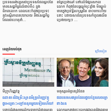
ប្រទេសអង់គ្លេសជាប្រទេសដែលធ្លាប់តែ
តម្លៃប្រេងឆៅ នៅលើទីផ្សារសកល
មានសេដ្ឋកិច្ចធំលំដាប់ទី៤ ក្នុង
លោក កំពុងតែបន្តធា្លក់ចុះខ្លាំង មិនធ្លាប់
ពិភពលោក ពេលនេះកំពុងជួបប្រទះ
មានក្នុងប្រវត្តិសាស្ត្រជិត ៣០មកហើយ
នូវអស្ថិរភាពនយោបាយ និងសេដ្ឋកិច្ច
នោះ ដោយសារតែប្រទេសកំពូលផលិត
ដែលជាហេតុនាំ…
ប្រេងយក្សៗ …
ពេញនិយមបំផុត
ច្រើនទៀត
មីក្រូ​ហិរញ្ញវត្ថុ
មនុស្ស​ធម៌​គ្មាន​ព្រំដែន
ធនាគារ​និង​គ្រឹះស្ថាន​មីក្រូ​ហិរញ្ញវត្ថុ​
ជន​បរទេស​៣​រូប​ដែល​ជួយ​ខ្មែរ​លេច​ធ្លោ​
ជួប«គ្រោះ»ក្តៅ​គគុក​មួយ​ទៀត​ហើយ!
ជាង​គេ
បន្ទាប់​ពី​រង​សម្ពាធ​​ពី​ការ​ទម្លាក់​ពិដាន​អត្រា​
លោកអ្នក​នាង​ខ្លះ​ប្រាកដ​ជា​បាន​​ដឹង​ឮ​តាម​