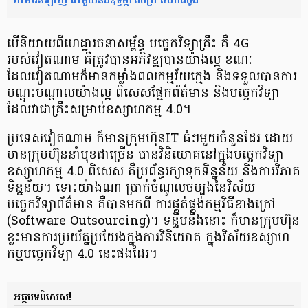
បើនិយាយពី​ហេដ្ឋារចនាសម្ព័ន្ធ បច្ចេកវិទ្យា​គ្រឹះ គឺ 4G
របស់វៀតណាម គឺត្រូវបានអភិវឌ្ឍ​បានយ៉ាងល្អ ខណៈ
ដែលវៀតណាម​ក៏មានកម្លាំងពលកម្ម​វ័យក្មេង និងទទួលបានការ
បណ្ដុះបណ្ដាល​យ៉ាងល្អ ពិសេស​ផ្នែក​ព័ត៌មាន ​និងបច្ចេកវិទ្យា
ដែលវាជាគ្រឹះ​សម្រាប់​ឧស្សាហកម្ម 4.0។
ប្រទេសវៀតណាម ក៏មាន​ក្រុមហ៊ុន​ IT ធំៗ​មួយចំនួនដែរ ដោយ​
មានក្រុមហ៊ុននាំមុខ​ជាច្រើន បាន​វិនិយោគ​នៅក្នុង​បច្ចេកវិទ្យា​
ឧស្សាហកម្ម 4.0 ពិសេស គឺប្រព័ន្ធរក្សាទុក​ទិន្នន័យ និង​ការវិភាគ​
ទិន្នន័យ។ ទោះយ៉ាងណា ប្រាក់ចំណូល​ចម្បង​នៃ​វិស័យ
បច្ចេកវិទ្យា​ព័ត៌មាន គឺបានមកពី ការផ្គត់ផ្គង់​កម្មវិធីខាងក្រៅ​
(Software Outsourcing)។ ទន្ទឹមនឹងនោះ ក៏មាន​ក្រុមហ៊ុន
ខ្លះ​មានការ​ប្រយ័ត្នប្រយែង​ក្នុងការវិនិយោគ ក្នុង​វិស័យ​ឧស្សាហ
កម្មបច្ចេកវិទ្យា​ 4.0 នេះផងដែរ។
អត្ថបទពិសេស!