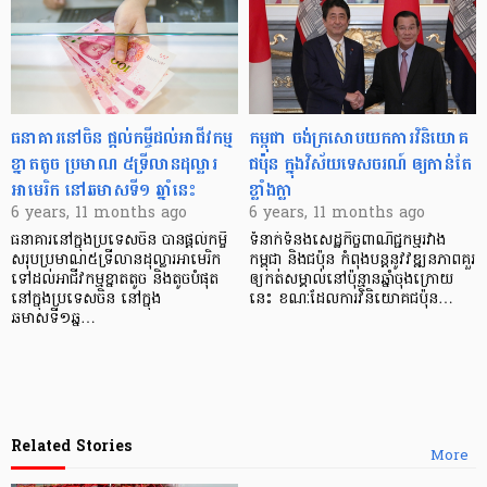
ធនាគារ​នៅ​ចិន ផ្ដល់កម្ចីដល់អាជីវកម្ម
កម្ពុជា ចង់ក្រសោបយកការវិនិយោគ
ខ្នាតតូច ប្រមាណ ៥ទ្រីលានដុល្លារ
ជប៉ុន ក្នុងវិស័យទេសចរណ៍ ឲ្យ​កាន់តែ
អាមេរិក នៅឆមាសទី១ ឆ្នាំនេះ
ខ្លាំងក្លា
6 years, 11 months ago
6 years, 11 months ago
ធនាគារនៅក្នុងប្រទេសចិន បានផ្ដល់កម្ចី
ទំនាក់ទំនងសេដ្ឋកិច្ចពាណិជ្ជកម្មរវាង
សរុបប្រមាណ៥ទ្រីលានដុល្លារអាមេរិក
កម្ពុជា និងជប៉ុន កំពុងបន្តនូវវឌ្ឍនភាពគួរ
ទៅដល់អាជីវកម្មខ្នាតតូច និងតូចបំផុត
ឲ្យកត់សម្គាល់នៅប៉ុន្មានឆ្នាំចុងក្រោយ
នៅក្នុងប្រទេសចិន នៅក្នុង
នេះ ខណៈដែលការវិនិយោគជប៉ុន…
ឆមាសទី១ឆ្ន…
Related Stories
More