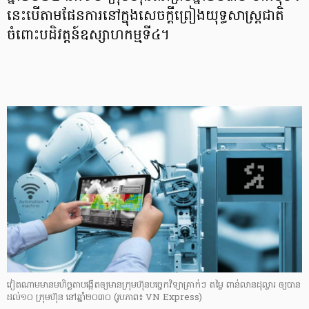
នេះបើតាមផែនការនៅក្នុងសេចក្ដីព្រៀងយុទ្ធសាស្ត្រជាតិ
ចំពោះបដិវត្តន៍​ឧស្សាហកម្មទី៤។
វៀតណាមមានមហិច្ឆតាបង្កើតឲ្យមានក្រុមហ៊ុនបច្ចេកវិទ្យាគ្រាក់ៗ តម្លៃ ពាន់លានដុល្លារ ឲ្យបាន
ដល់១០ ក្រុមហ៊ុន នៅឆ្នាំ២០៣០ (រូបភាព៖ VN Express)