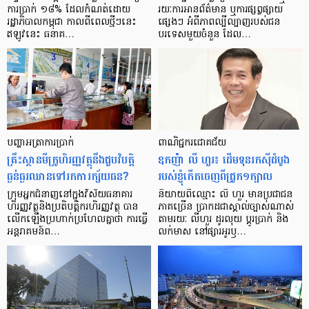
ការ​ប្រាក់ ១៨​% ដែល​កំណត់​ដោយ​
រយៈ​ការ​អាន​ព័ត៌មាន ឬ​ការ​ផ្សព្វផ្សាយ​
រដ្ឋាភិបាល​កម្ពុជា កាល​ពី​ពេល​ថ្មីៗ​នេះ
ផ្សេងៗ អំពី​ភាព​ល្បីល្បាញ​របស់​ជន​
ឥឡូវ​នេះ ធនាគ…
បរទេស​មួយ​ចំនួន ដែល…
បញ្ហា​អត្រា​ការប្រាក់
ពាណិជ្ជករជោគជ័យ
គ្រឹះស្ថាន​មីក្រូ​ហិរញ្ញវត្ថុ​នឹង​ជួប​វិបត្តិ​
ឧកញ៉ា លី ហួរ៖ ដើមទុនរកស៊ីដំបូង
ធ្ងន់ធ្ងរ​ឈាន​ទៅ​រក​ការ​ក្ស័យធន?
របស់ខ្ញុំកើតចេញពីជ្រូក១ក្បាល
ក្រុម​អ្នក​ជំនាញ​នៅ​ក្នុង​វិស័យ​ធនាគារ
និយាយ​ពី​ឈ្មោះ លី ហួរ មាន​ប្រជាជន​
ហិរញ្ញវត្ថុ​និង​ប្រតិបត្តិករ​ហិរញ្ញ​វត្ថុ បាន​​
ភាគ​ច្រើន ប្រាកដ​ជា​ស្គាល់​ច្បាស់​ណាស់
លើក​ឡើង​ប្រហាក់​ប្រហែល​គ្នា​ថា ការ​ធ្វើ​
តាមរយៈ លីហួរ ដូរ​លុយ ប្តូរ​បា្រក់ និង​
អន្តរាគមន៍​ព…
លក់​មាស នៅ​ផ្សារ​អូរ​ឫ…