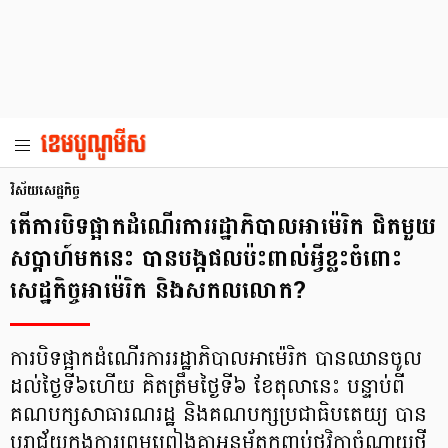
វិស័យសេដ្ឋកិច្ច
តើការបិទផ្អាកដំណើរការរដ្ឋាភិបាលអាម៉េរិក ជិតមួយ
សប្ដាហ៍មកនេះ បានបង្កផលប៉ះពាល់អ្វីខ្លះចំពោះ
សេដ្ឋកិច្ចអាម៉េរិក និងសកលលោក?
ការបិទផ្អាកដំណើរការរដ្ឋាភិបាលអាម៉េរិក បានឈានចូល
ដល់ថ្ងៃទី៦ហើយ គិតត្រឹមថ្ងៃទី៦ ខែតុលានេះ បន្ទាប់ពី
គណបក្សសាធារណរដ្ឋ និងគណបក្សប្រជាធិបតេយ្យ បាន
បរាជ័យក្នុងការព្រមព្រៀងគ្នាអនុម័តកញ្ចប់ថវិកាចំណាយថ្មី