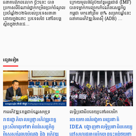
ធនាគារពិភពលោក ថ្មីៗនេះ បាន
ក្រោយមូលនិធិរូបិយវត្ថុអន្តរជាតិ (IMF)
ប្រកាសពីចំណាត់ថ្នាក់កម្រិតប្រាក់ចំណូល
បានទម្លាក់ការព្យាករកំណើនសេដ្ឋកិច្ច
ប្រចាំឆ្នាំ២០២៦របស់ប្រទេសនានា
កម្ពុជា មកនៅត្រឹម ៣% សម្រាប់ឆ្នាំនេះ
ដោយក្នុងនោះ ប្រទេសថៃ នៅតែបន្ត
ធនាគារអភិវឌ្ឍន៍អាស៊ី (ADB) …
ស្ថិតក្នុងឋានៈជ…
ផ្សេងទៀត
ការអភិវឌ្ឍខេត្តជាប់ឆ្នេរសមុទ្រ
លទ្ធិប្រជាធិបតេយ្យនៅអាមេរិក
រាជរដ្ឋាភិបាលប្តេជ្ញាអភិវឌ្ឍខេត្ត
របាយការណ៍អង្គការអន្តរជាតិ
ព្រះសីហនុទៅជាតំបន់សេដ្ឋកិច្ច
IDEA បង្ហាញថាលទ្ធិប្រជាធិបតេយ្យ
ពិសេសគំរូពហុបំណង និង អភិវឌ្ឍ
នៅសហរដ្ឋអាមេរិកបានចុះអន់ថយជា