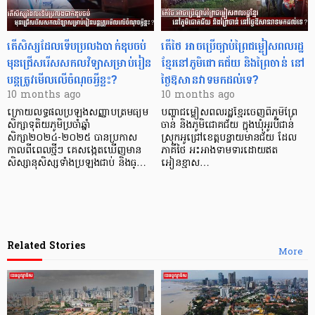
តើសិស្សដែលទើបប្រលងបាក់ឌុបចប់
តើថៃ អាចប្រើច្បាប់ព្រៃជម្លៀសពលរដ្ឋ
មុនជ្រើសរើសសកលវិទ្យាសម្រាប់រៀន
ខ្មែរនៅភូមិជោគជ័យ និងព្រៃចាន់ នៅ
បន្តត្រូវមើលលើចំណុចអ្វីខ្លះ?
ថ្ងៃឱសានវាទមកដល់ទេ?
10 months ago
10 months ago
ក្រោយលទ្ធផលប្រឡងសញ្ញាបត្រមធ្យម
បញ្ហាជម្លៀសពលរដ្ឋខ្មែរចេញពីភូមិព្រៃ
សិក្សាទុតិយភូមិប្រចាំឆ្នាំ
ចាន់ និងភូមិជោគជ័យ ក្នុងឃុំអូរបីជាន់
សិក្សា២០២៤-២០២៥ បានប្រកាស
ស្រុកអូជ្រៅខេត្តបន្ទាយមានជ័យ ដែល
កាលពីពេលថ្មីៗ គេសង្កេតឃើញមាន
ភាគីថៃ អះអាងទាមទារដោយឥត
សិស្សានុសិស្សទាំងប្រឡងជាប់ និងធ្…
អៀនខ្មាស…
Related Stories
More