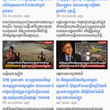
លើចំណូលធានារ៉ាប់រងនៅក្រៅ
នឹងសង្គ្រាម ដែលអាចផ្ទុះឡើងជា
ប្រទេស
មួយចិន ឬរុស្ស៊ី
34 minutes ago
38 minutes ago
ភាគហ៊ុនរបស់ក្រុមហ៊ុនធានារ៉ាប់រងយក្សៗ
មន្ទីរបញ្ចកោណ កំពុងរៀបចំធ្វើបដិវត្តន៍
ជាច្រើន ដែលចុះបញ្ជីនៅទីក្រុងហុងកុង
យ៉ាងស៊ីជម្រៅលើយុទ្ធសាស្ត្រនុយក្លេអ៊ែ
បានដួលរលំ និងប្រឈមមុខនឹងវិបត្តិ
របស់សហរដ្ឋអាម៉េរិក ដើម្បីផ្លាស់ប្តូរ
យ៉ាងធ្ងន់ធ្ងរបន្ទាប់ពីអាជ្ញាធរក្រុ…
ទម្រង់នៃការឆ្លើយតបយោធាជាប្រវត្តិ…
សន្តិសុខស្បៀង
អង្គការសហប្រជាជាតិ
UN ព្រមានថា បាតុភូតអែលនីណូ
ថៃ ដឹងច្បាស់ពីផែនទីស្របច្បាប់
អាចរុញច្រានមនុស្សជិត ៥០លាននាក់
អន្តរជាតិ ប៉ុន្តែនៅតែគឃ្លើនប្រើផែនទី
បន្ថែមទៀតឱ្យធ្លាក់ក្នុងវិបត្តិ​ភាពអត់
គូសដោយខ្លួនឯង ដើម្បីបិទបាំងអំពើ
ឃ្លានធ្ងន់ធ្ងរនៅត្រឹមចុងឆ្នាំ ២០២៧
ឈ្លានពានរបស់ខ្លួន
59 minutes ago
an hour ago
កម្មវិធីស្បៀងអាហារពិភពលោករបស់អង្គ
ការអះអាងដោយគ្មានខ្មាសអៀនរបស់