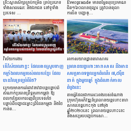
គ្រឹះស្ថានសិក្សាគ្រប់កម្រិត គ្រប់ប្រភេទ
Evergrande មានតម្លៃសរុបប្រមាណ
ទាំងសាធារណៈ និងឯកជន នៅទូទាំង
ជិត១៦០លានដុល្លារ ត្រូវបានតុលា
ប្រទេស …
ការចិន បញ្ជាឲ្…
វិស័យការងារ
អាកាសយានដ្ឋាន​តារាសាគរ
តើវិស័យណាខ្លះ ដែលអាចស្រូបទាញ
ព្រលានយន្ដហោះតារាសាគរ នឹងមាន
កម្លាំងពលកម្មរបស់ពលករខ្មែរ ដែល
សមត្ថភាពទទួលអ្នកដំណើរ ៧,៥ម៉ឺន
បានវិលត្រឡប់ពីថៃ?
នាក់ ក្នុងមួយឆ្នាំ ក្នុងដំណាក់កាល
ដំបូងនេះ
ក្រោយមានការអំពាវនាវជាបន្តបន្ទាប់ពី
សំណាក់ប្រធានព្រឹទ្ធសភាកម្ពុជា ឱ្យ
តាមអ្វីដែលជាការអះអាងរបស់តំណាង
ពលករខ្មែរចាកចេញពីប្រទេសថៃ
ក្រុមហ៊ុនអភិវឌ្ឍន៍ព្រលានយន្ដហោះតារា
បន្ទាប់ពីបញ្ហាជម្លោះព្រំដែនកម្ពុជា និងថៃ
សាគរខេត្តកោះកុង នៅចុង
កាន់ត…
ឆ្នាំ២០២០នេះ ព្រលានយន្ដហោះនេះ
នឹងសម្រេចបញ្ចប់ការសា…