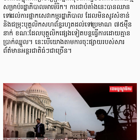
សម្រាប់រដ្ឋាភិបាលអាម៉េរិក។ ការជាប់គាំងនេះបានឈាន
ទៅដល់ការផ្អាកសេវាកម្មរដ្ឋាភិបាល ដែលមិនសូវសំខាន់
និងជម្រុះបុគ្គលិកសហព័ន្ធរហូតដល់ទៅប្រមាណ ៧៥ម៉ឺន
នាក់ ខណៈដែលបុគ្គលិកផ្សេងទៀតបន្តធ្វើការដោយគ្មាន
ប្រាក់ឈ្នួល។ នេះបើយោងតាមការចុះផ្សាយរបស់សារ
ព័ត៌មានអន្តរជាតិធំៗជាច្រើន។