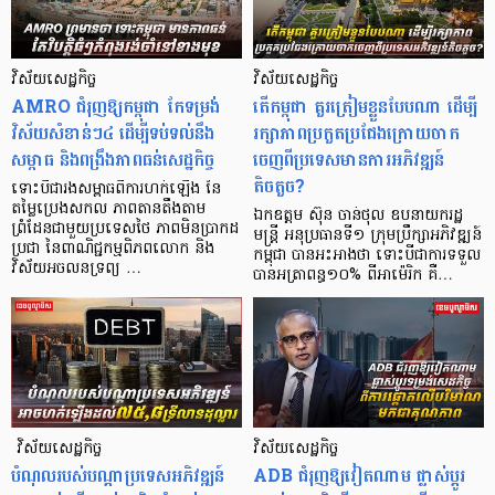
វិស័យសេដ្ឋកិច្ច
វិស័យសេដ្ឋកិច្ច
AMRO ជំរុញ​ឱ្យ​កម្ពុជា កែទម្រង់
តើកម្ពុជា គួរត្រៀមខ្លួនបែបណា ដើម្បី
វិស័យសំខាន់ៗ៤ ដើម្បីទប់ទល់នឹង
រក្សាភាពប្រកួតប្រជែងក្រោយចាក
សម្ពាធ និងពង្រឹងភាពធន់សេដ្ឋកិច្ច
ចេញពីប្រទេសមានការអភិវឌ្ឍន៍
តិចតួច?
ទោះបីជារងសម្ពាធពីការហក់ឡើង នៃ
តម្លៃប្រេងសកល ភាពតានតឹងតាម
ឯកឧត្តម ស៊ុន ចាន់ថុល ឧបនាយករដ្ឋ
ព្រំដែនជាមួយប្រទេសថៃ ភាព​មិនប្រាកដ
មន្ត្រី អនុប្រធានទី១ ក្រុមប្រឹក្សាអភិវឌ្ឍន៍
ប្រជា នៃពាណិជ្ជកម្មពិភពលោក និង
កម្ពុជា បានអះអាងថា ទោះបីជាការទទួល
វិស័យអចលនទ្រព្យ …
បានអត្រាពន្ធ១០% ពីអាម៉េរិក គឺ…
​​​​​​​​​​​​​​​​​​​​​​​​​​​​ វិស័យសេដ្ឋកិច្ច
វិស័យសេដ្ឋកិច្ច
បំណុលរបស់បណ្ដាប្រទេសអភិវឌ្ឍន៍
​​​​​ADB ជំរុញឱ្យវៀតណាម ផ្លាស់ប្តូរ