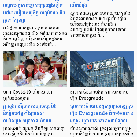
បណ្តាខេត្តជាប់ឆ្នេរសមុទ្រផ្សេងទៀត
លើកដំបូង
ទៅជារបៀងសេដ្ឋកិច្ច ពហុបំណង និង
ស្ថានភាពលទ្ធិប្រជាធិបតេយ្យនៅទូទាំង
ប្រទាក់ក្រឡា
ពិភពលោកបានថមថយចុះយ៉ាងខ្លាំង
ហើយនៅក្នុងនោះ ក៏មានដែរ
រាជរដ្ឋាភិបាលកម្ពុជា ក្រោមការដឹកនាំ
សហរដ្ឋអាមេរិកដែលត្រូវបានគេចាត់
របស់សម្តេចធិបតី ហ៊ុន ម៉ាណែត បាននិង
ទុកថាជាបិតាប្រជាធិ…
កំពុងបន្ដជំរុញមហិច្ឆតារបស់ខ្លួនក្នុងការ
អភិវឌ្ឍខេត្តព្រះសីហនុទៅជាតំ…
បញ្ហា Covid-19 ធ្វើឲ្យសាលា​
តុលាការចិនបានបង្កកទ្រព្យសកម្មក្រុម
ត្រូវឈប់សម្រាក
ហ៊ុន Evergrande
ក្រសួងអប់រំប្រកាសឲ្យសិស្ស និង
តុលាការចិនបានបង្កកទ្រព្យសកម្មក្រុម
និស្សិតនៅទូទាំងប្រទេស
ហ៊ុន Evergrande ជិត១៦០លាន
ឈប់សម្រាកមុនកាលកំណត់
ដុល្លារ ក្រោយខកខានសងបំណុល
ក្រសួងអប់រំ យុវជន និងកីឡា បានចេញ
យ៉ាងណាចណាស់ ទ្រព្យសកម្មភាពក្រុម
សេចក្ដីជូនដំណឹង ណែនាំឲ្យគ្រប់
ហ៊ុនអភិវឌ្ឍន៍អចលនទ្រព្យយក្សរបស់ចិន