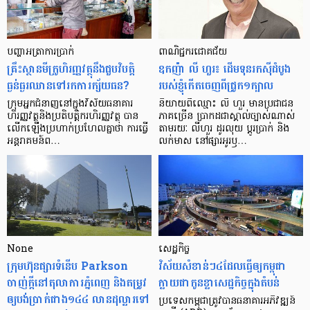
បញ្ហា​អត្រា​ការប្រាក់
ពាណិជ្ជករជោគជ័យ
គ្រឹះស្ថាន​មីក្រូ​ហិរញ្ញវត្ថុ​នឹង​ជួប​វិបត្តិ​
ឧកញ៉ា លី ហួរ៖ ដើមទុនរកស៊ីដំបូង
ធ្ងន់ធ្ងរ​ឈាន​ទៅ​រក​ការ​ក្ស័យធន?
របស់ខ្ញុំកើតចេញពីជ្រូក១ក្បាល
ក្រុម​អ្នក​ជំនាញ​នៅ​ក្នុង​វិស័យ​ធនាគារ
និយាយ​ពី​ឈ្មោះ លី ហួរ មាន​ប្រជាជន​
ហិរញ្ញវត្ថុ​និង​ប្រតិបត្តិករ​ហិរញ្ញ​វត្ថុ បាន​​
ភាគ​ច្រើន ប្រាកដ​ជា​ស្គាល់​ច្បាស់​ណាស់
លើក​ឡើង​ប្រហាក់​ប្រហែល​គ្នា​ថា ការ​ធ្វើ​
តាមរយៈ លីហួរ ដូរ​លុយ ប្តូរ​បា្រក់ និង​
អន្តរាគមន៍​ព…
លក់​មាស នៅ​ផ្សារ​អូរ​ឫ…
None
សេដ្ឋកិច្ច​
ក្រុមហ៊ុនផ្សារទំនើប Parkson
វិស័យ​សំខាន់ៗ​៤​ដែល​ធ្វើ​ឲ្យ​កម្ពុជា​
ចាញ់ក្ដីនៅតុលាការភ្នំពេញ និងតម្រូវ
ក្លាយ​ជា​កូន​ខ្លា​សេដ្ឋកិច្ច​ក្នុង​តំបន់
ឲ្យបង់ប្រាក់ជាង១៤៤ លានដុល្លារទៅ
ប្រទេស​កម្ពុជា​ត្រូវ​បាន​ធនាគារ​អភិវឌ្ឍន៍​