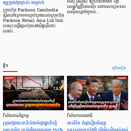
ឲ្យក្រុមហ៊ុនម្ចាស់ គម្រោង
អាស៊ី (ADB) ឲ្យ​រហ័ស​នាមថា «ខ្លា​
សេដ្ឋកិច្ច​ថ្មី​នៃ​អាស៊ី» ដោយសារ​ប្រទេស​
ក្រុមហ៊ុន Parkson Cambodia
អាស៊ី​អាគ្នេយ៍​មួយ​ន…
ស្ថិតនៅក្រោមការគ្រប់គ្រងរបស់ក្រុមហ៊ុន
Parkson Retail Asia Ltd ដែល
បានចុះបញ្ចីផ្សារហ៊ុននៅសិង្ហបុរីនោះ
បានចា…
ថ្មីៗ
ច្រើនទៀត
វិស័យពាណិជ្ជកម្ម
វិស័យការពារជាតិ
ក្រុមហ៊ុនធានារ៉ាប់រងកំពុងជួបវិបត្តិ
អាម៉េរិក កំពុងរៀបចំយុទ្ធ
ក្រោយចិន ចាប់ផ្តើមប្រមូលពន្ធ ២០%
សាស្ត្រនុយក្លេអ៊ែថ្មី ដើម្បីត្រៀមទប់ទល់