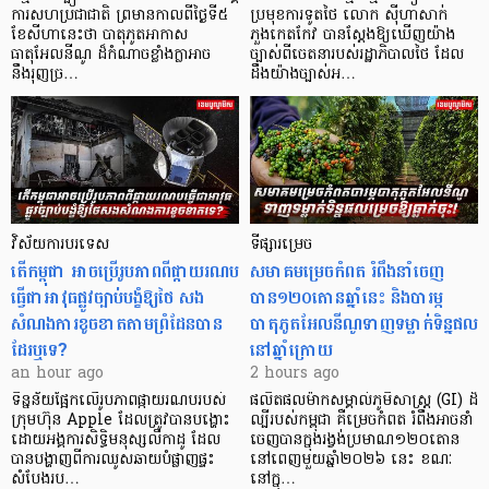
ការសហប្រជាជាតិ ព្រមាន​កាលពីថ្ងៃទី៥
ប្រមុខការទូតថៃ លោក ស៊ីហាសាក់
ខែសីហានេះថា បាតុភូតអាកាស
ភួងកេតកែវ បានស្តែងឱ្យឃើញយ៉ាង
ធាតុអែលនីណូ ដ៏កំណាចខ្លាំងក្លាអាច
ច្បាស់ពីចេតនារបស់រដ្ឋាភិបាលថៃ ដែល
នឹងរុញច្រ…
ដឹងយ៉ាងច្បាស់អ…
វិស័យការបរទេស
ទីផ្សារម្រេច
តើកម្ពុជា អាចប្រើរូបភាពពីផ្កាយរណប
សមាគមម្រេចកំពត រំពឹងនាំចេញ
ធ្វើជាអាវុធផ្លូវច្បាប់បង្ខំឱ្យថៃ សង
បាន១២០តោនឆ្នាំនេះ និងបារម្ភ
សំណងការខូចខាតតាមព្រំដែនបាន
បាតុភូតអែលនីណូទាញទម្លាក់ទិន្នផល
ដែរឬទេ?​
នៅឆ្នាំក្រោយ
an hour ago
2 hours ago
ទិន្នន័យផ្អែកលើរូបភាពផ្កាយរណបរបស់
ផលិតផលម៉ាកសម្គាល់ភូមិសាស្ត្រ (GI) ដ៏
ក្រុមហ៊ុន Apple ដែលត្រូវបានបង្ហោះ
ល្បីរបស់កម្ពុជា គឺម្រេចកំពត រំពឹងអាចនាំ
ដោយអង្គការសិទ្ធិមនុស្សលីកាដូ ដែល
ចេញបានក្នុងរង្វង់ប្រមាណ១២០តោន
បានបង្ហាញពីការឈូសឆាយបំផ្លាញផ្ទះ
នៅពេញមួយឆ្នាំ២០២៦ នេះ ខណៈ
សំបែងរប…
នៅក្នុ…