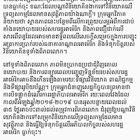
បានធ្លាក់ចុះ ខណៈដែលបណ្ដាវិនិយោគិនងាកទៅវិនិយោគលើ
ទ្រព្យសកម្មដែលមានសុវត្ថិភាពយ៉ាងណាក្ដី។ ក្រុមអ្នកវិភាគ
និយាយថា ស្ថានភាពនេះបន្ថែមពីលើការព្រួយបារម្ភអំពីការជាប់
គាំងនយោបាយរបស់សហរដ្ឋអាម៉េរិក និងភាពជឿជាក់លើ
សារពើពន្ធដែលអាចមានឥទ្ធិពលលើសេចក្ដីសម្រេចក្នុងការបញ្ចុះ
អត្រាការប្រាក់របស់ធនាគារកណ្ដាលអាម៉េរិក និងទំនុកចិត្តរបស់
វិនិយោគិនទូទាំងពិភពលោក។
នៅទូទាំងពិភពលោក ភាពមិនប្រាកដប្រជាជុំវិញគោល
នយោបាយ និងការពន្យារពេលបញ្ចេញទិន្នន័យរបស់សហរដ្ឋ
អាម៉េរិកអាចនឹងកើនឡើងតាមរយៈទីផ្សារវិនិយោគ ពាណិជ្ជកម្ម
និងទីផ្សាររូបិយប័ណ្ណ។ ក្រុមអ្នកជំនាញសេដ្ឋកិច្ចបានព្រមានថា
ការបិទផ្អាកដំណើរការរដ្ឋាភិបាលអាម៉េរិក រយៈពេលវែងដែល
កាលពីអំឡុងឆ្នាំ២០១៨-២០១៩ បានអូសបន្លាយពេលដល់
៣៥ ថ្ងៃអាចប៉ះពាល់ដល់តម្រូវការពិភពលោក ជំរុញឱ្យបណ្ដាវិនិ
យោគិនងាកទៅសម្រុកវិនិយោគលើទ្រព្យសកម្មដែលមាន
សុវត្ថិភាព និងធ្វើឱ្យទំនុកចិត្តលើអភិបាលកិច្ចរបស់សហរដ្ឋ
អាម៉េរិក ធ្លាក់ចុះ។