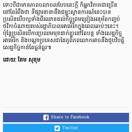
ទោះបីជាមានភាពចលាចលបែបនេះក្ដី ក៏អ្នកវិភាគជាច្រើន
នៅតែរំពឹងថា ទីផ្សារនានានឹងជម្នះស្ថានការណ៍នេះបាន
ប្រសិនបើបក្សទាំងពីរឈានដល់កិច្ចព្រមព្រៀងអនុម័តកញ្ចប់
ថវិកាចំណាយរបស់រដ្ឋាភិបាលអាម៉េរិកក្នុងពេលឆាប់ៗនេះ។
ប៉ុន្តែប្រសិនបើការប្រឈមមុខដាក់គ្នានៅតែបន្ត ទាំងសេដ្ឋកិច្ច
អាម៉េរិក និងបណ្ដាប្រទេសជាដៃគូពិភពលោកអាចនឹងជួបវិបត្តិ
សេដ្ឋកិច្ចកាន់តែធ្ងន់ធ្ងរ៕
ដោយ: តែម សុខុម
Share to Facebook
Twitter