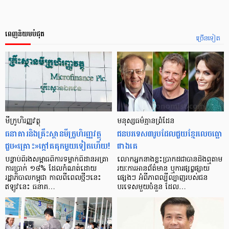
ពេញនិយមបំផុត
ច្រើនទៀត
មីក្រូ​ហិរញ្ញវត្ថុ
មនុស្ស​ធម៌​គ្មាន​ព្រំដែន
ធនាគារ​និង​គ្រឹះស្ថាន​មីក្រូ​ហិរញ្ញវត្ថុ​
ជន​បរទេស​៣​រូប​ដែល​ជួយ​ខ្មែរ​លេច​ធ្លោ​
ជួប«គ្រោះ»ក្តៅ​គគុក​មួយ​ទៀត​ហើយ!
ជាង​គេ
បន្ទាប់​ពី​រង​សម្ពាធ​​ពី​ការ​ទម្លាក់​ពិដាន​អត្រា​
លោកអ្នក​នាង​ខ្លះ​ប្រាកដ​ជា​បាន​​ដឹង​ឮ​តាម​
ការ​ប្រាក់ ១៨​% ដែល​កំណត់​ដោយ​
រយៈ​ការ​អាន​ព័ត៌មាន ឬ​ការ​ផ្សព្វផ្សាយ​
រដ្ឋាភិបាល​កម្ពុជា កាល​ពី​ពេល​ថ្មីៗ​នេះ
ផ្សេងៗ អំពី​ភាព​ល្បីល្បាញ​របស់​ជន​
ឥឡូវ​នេះ ធនាគ…
បរទេស​មួយ​ចំនួន ដែល…