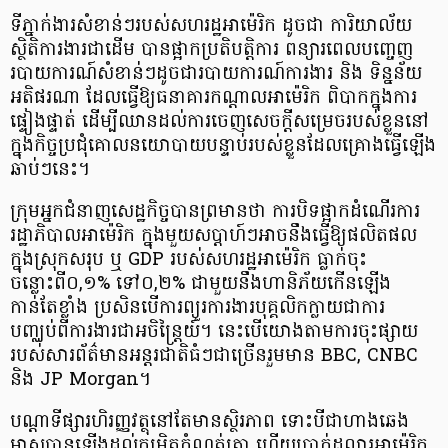
ទីភ្នាក់ងារសំខាន់ៗរបស់សហរដ្ឋអាម៉េរិក ដូចជា ការិយាល័យ
ស្ថិតិការងារជាដើម បានផ្អាកប្រតិបត្តិការ ពន្យារពេលបញ្ចេញ
របាយការណ៍សំខាន់ៗដូចជារបាយការណ៍ការងារ និង ទិន្នន័យ
អតិផរណា ដែលធ្វើឱ្យធនាគារកណ្ដាលអាម៉េរិក ពិបាកក្នុងការ
ផ្ទៀងផ្ទាត់ ដើម្បីឈានដល់ការចេញសេចក្ដីសម្រេចរបស់ខ្លួននៅ
ក្នុងកិច្ចប្រជុំគោលនយោបាយបន្ទាប់របស់ខ្លួនដែលគ្រោងធ្វើឡើង
ឆាប់ៗនេះ។
ក្រុមអ្នកជំនាញសេដ្ឋកិច្ចបានព្រមានថា ការបិទផ្អាកដំណើរការ
រដ្ឋាភិបាលអាម៉េរិក ក្នុងមួយសប្ដាហ៍ៗអាចនឹងធ្វើឱ្យផលិតផល
ក្នុងស្រុកសរុប ឬ GDP របស់សហរដ្ឋអាម៉េរិក ធ្លាក់ចុះ
ចន្លោះពី០,១% ទៅ០,២% ជាមួយនឹងហានិភ័យកើនឡើង
កាន់តែខ្លាំង ប្រសិនបើការព្យួរការងារបុគ្គលិកក្លាយជាការ
បញ្ឈប់ពីការងារជាអចិន្ត្រៃយ៍។ នេះបើយោងតាមការចុះផ្សាយ
របស់សារព័ត៌មានអន្តរជាតិធំៗជាច្រើនរួមមាន BBC, CNBC
និង JP Morgan។
បណ្ដាទីផ្សារហិរញ្ញវត្ថុនៅតែមានស្ថិរភាព ទោះបីជាហាងឆេង
មាសបានឡើងដល់កម្រិតកំណត់ត្រា ហើយប្រាក់ដុល្លារអាម៉េរិក