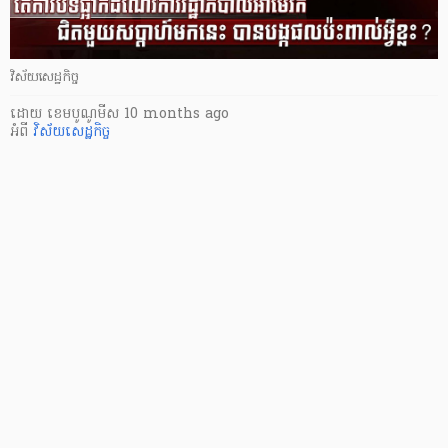
វិស័យសេដ្ឋកិច្ច
ដោយ
​ ខេមបូណូមីស
10 months ago
អំពី
វិស័យសេដ្ឋកិច្ច