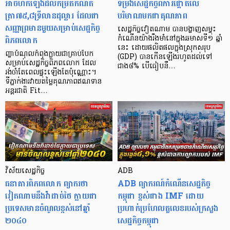
អាចហក់ឡើងដល់កម្រិតកំណត់
ទម្រង់សេដ្ឋកិច្ចពីការផ្តោតលើ
ត្រា៧៥,៨ទ្រីលានដុល្លារ ដែលជា
បរិមាណមកជាគុណភាព
សញ្ញាព្រមានមួយសម្រាប់សេដ្ឋកិច្ច
សេដ្ឋកិច្ចវៀតណាម បានបង្ហាញសម្ទុះ
ពិភពលោក
កំណើនយ៉ាងរឹងមាំនៅក្នុងឆមាសទី១ ឆ្នាំ
នេះ ដោយផលិតផលក្នុងស្រុកសរុប
ញ្ហាបំណុល​កំពុងក្លាយជាគ្រាប់បែក
(GDP) បានកើនឡើងរហូតដល់ទៅ
សម្រាប់សេដ្ឋកិច្ចពិភពលោក ដែល
ជាង៨% បើធៀបនឹ…
រង់ចាំតែពេលផ្ទុះឡើងតែប៉ុណ្ណោះ។
ទីភ្នាក់​ងារ​វាយតម្លៃគុណភាពឥណទាន
អន្តរជាតិ Fit…
វិស័យសេដ្ឋកិច្ច
ADB
​​ធនាគារពិភព​លោក ព្យាករថា
ADB ព្យាករណ៍កំណើនសេដ្ឋកិច្ច
វៀតណាមនឹងវ៉ាដាច់ថៃ ក្លាយជា
កម្ពុជា ខ្ពស់ជាង IMF ដោយ
ប្រទេសមានចំណូលខ្ពស់នៅឆ្នាំ
ប្រហាក់ប្រហែល​តួ​លេខរបស់ក្រសួង
២០៤០
សេដ្ឋកិច្ចកម្ពុជា