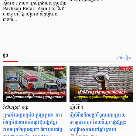
ស្ថិតនៅក្រោមការគ្រប់គ្រងរបស់ក្រុមហ៊ុន
Parkson Retail Asia Ltd ដែល
បានចុះបញ្ចីផ្សារហ៊ុននៅសិង្ហបុរីនោះ
បានចា…
ថ្មីៗ
ច្រើនទៀត
វិស័យស្រូវ អង្ករ
ហ្វីលីពីន
អ្នកនាំចេញអង្ករថៃ ត្អូញត្អែរថា ការ
ហ្វីលីពីននឹងបន្តនាំចូលអង្ករក្រោយ
បិទព្រំដែនបានបើកផ្លូវឱ្យអង្ករខ្មែរ
បារម្ភបាតុភូតអែលនីណូ បង្កឱ្យខ្វះ
វាយលុកទីផ្សារអន្តរជាតិជាមួយតម្លៃ
ស្បៀងអាហារនៅឆ្នាំក្រោយ