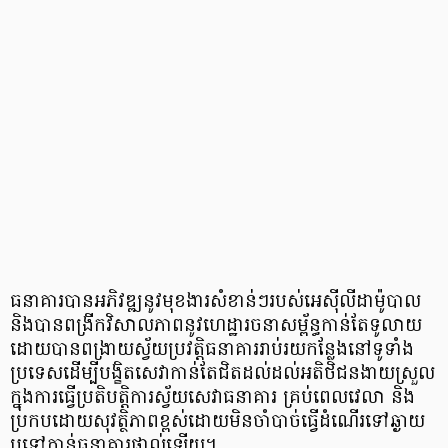
ធនាគារបានអភិវឌ្ឍ​នូវមុខងារសំខាន់ៗ​របស់អេស៊ីលីដាម៉ូបាល
និងបានពង្រីកវិសាលភាព​នូវហេដ្ឋារចនាសម្ព័ន្ធ​កាន់តែ​ទូលាយ
ដោយបានពង្រាយ​ស្វ័យប្រវត្តិ​ធនាគារ​រាប់រយកន្លែង​នៅទូទាំង​
ប្រទេសដើម្បីបង្ខិតសេវាកាន់តែជិតដល់ដល់អតិថិជនងាយស្រួល​
ក្នុងការធ្វើប្រតិបត្តិការ​ស្វ័យសេវាធនាគារ គ្រប់ពេលវេលា និង
ប្រកបដោយ​សុវត្ថិភាពខ្ពស់ដោយមិនចាំបាច់​ធ្វើដំណើរ​ទៅឆ្ងាយ
ឬទៅកាន់ធនាគារ​ផ្ទាល់​ឡើយ។