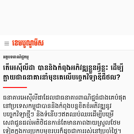
អត្ថបទពាណិជ្ជកម្ម
តើអេស៊ីលីដា បាននិងកំពុងអភិវឌ្ឍខ្លួនអ្វីខ្លះ ដើម្បី
ក្លាយជាធនាគារនាំមុខគេលើបច្ចេកវិទ្យាឌីជីថល?
ធនាគារអេស៊ីលីដាដែលជាធនាគារពាណិជ្ជធំជាងគេបំផុត
នៅប្រទេសកម្ពុជាបាននិងកំពុងបន្តខិតខំអភិវឌ្ឍនូវ
បច្ចេកវិទ្យាថ្មីៗ និងទំនើបៗឥតឈប់ឈរដើម្បីបម្រើ
សេវាជួនដល់អតិថិជនកាន់តែមានភាពងាយស្រួលថែម
ទៀតក្នុងការប្រកបមុខរបរក៏ដូចជាការរស់នៅប្រចាំថ្ងៃ។