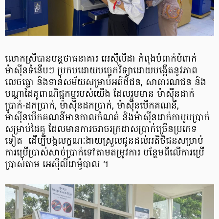
លោកស្រីបានបន្តថាធនាគារ អេស៊ីលីដា កំពុងបំពាក់បំពាក់
ម៉ាស៊ីនទំនើបៗ ប្រកបដោយបច្ចេកវិទ្យាដោយបង្កើត​នូវភាព
លេចធ្លោ និងទាន់សម័យ​សម្រាប់អតិថិជន, សាធារណជន និង
បណ្តាដៃគូពាណិជ្ជកម្មរបស់យើង ដែលរួមមាន ម៉ាស៊ីនដាក់
ប្រាក់-ដកប្រាក់, ម៉ាស៊ីនដកប្រាក់, ម៉ាស៊ីនបើកគណនី,
ម៉ាស៊ីនបើកគណនី​មានកាលកំណត់ និងម៉ាស៊ីនដាក់កាបូបប្រាក់​
សម្រាប់ដៃគូ ដែលមានការចរាចរក្រដាសប្រាក់ច្រើនប្រភេទ
ទៀត ដើម្បីបង្កលក្ខណៈងាយស្រួលជូនដល់អតិថិជនសម្រាប់
ការប្រើប្រាស់សាច់ប្រាក់ទៅតាមតម្រូវការ បន្ថែមពីលើការប្រើ
ប្រាស់តាម អេស៊ីលីដាម៉ូបាល ។