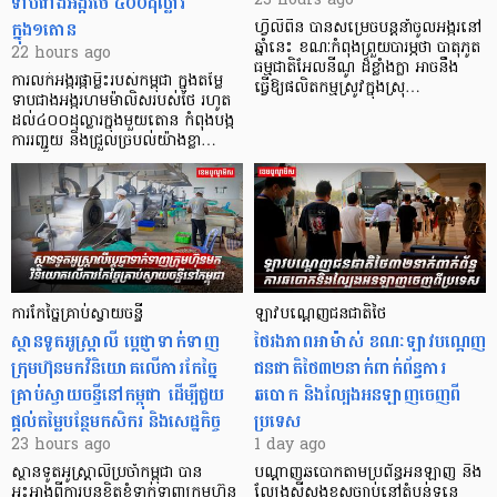
ទាបជាងអង្ករថៃ ៤០០ដុល្លារ
23 hours ago
ក្នុង១តោន
ហ្វីលីពីន បាន​សម្រេចបន្តនាំចូលអង្ករនៅ
ឆ្នាំនេះ ខណៈកំពុងព្រួយបារម្ភថា បាតុភូត
22 hours ago
ធម្មជាតិអែលនីណូ ដ៏ខ្លាំងក្លា​ អាចនឹង
ការលក់អង្ករផ្កាម្លិះរបស់កម្ពុជា ក្នុងតម្លៃ
ធ្វើឱ្យផលិតកម្មស្រូវក្នុងស្រុ…
ទាបជាងអង្ករហមម៉ាលិសរបស់ថៃ រហូត
ដល់៤០០ដុល្លារក្នុងមួយតោន កំពុងបង្ក
ការរញ្ជួយ និងជ្រួលច្របល់យ៉ាងខ្លា…
ការកែច្នៃគ្រាប់ស្វាយចន្ទី
ឡាវបណ្តេញជនជាតិថៃ
ស្ថានទូតអូស្ត្រាលី ប្តេជ្ញាទាក់ទាញ
ថៃរងភាពអាម៉ាស់ ខណៈឡាវបណ្តេញ
ក្រុមហ៊ុនមក​វិនិយោគលើការកែច្នៃ
ជនជាតិថៃ៣២នាក់ពាក់ព័ន្ធការ
គ្រាប់ស្វាយចន្ទីនៅកម្ពុជា ដើម្បីជួយ
ឆបោក និងល្បែងអនឡាញចេញពី
ផ្តល់តម្លៃបន្ថែមកសិករ និងសេដ្ឋកិច្ច
ប្រទេស
23 hours ago
1 day ago
ស្ថានទូតអូស្ត្រាលីប្រចាំកម្ពុជា បាន
បណ្តាញឆបោកតាមប្រព័ន្ធអនឡាញ និង
អះអាងពីការបន្តខិតខំទាក់ទាញក្រុមហ៊ុន
ល្បែងស៊ីសងខុសច្បាប់នៅតំបន់ទន្លេ