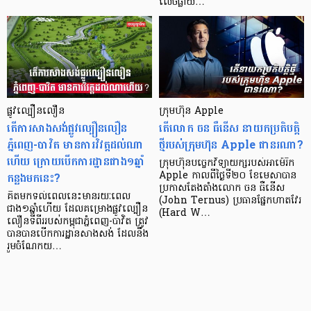
លេចធ្លាយ…
ផ្លូវល្បឿនលឿន
ក្រុមហ៊ុន Apple
តើការសាងសង់ផ្លូវល្បឿនលឿន
តើលោក ចន ធឺនើស នាយកប្រតិបត្តិ
ភ្នំពេញ-បាវិត មានការវិវត្តដល់ណា
ថ្មីរបស់ក្រុមហ៊ុន Apple ជានរណា?
ហើយ ក្រោយបើកការដ្ឋានជាង១ឆ្នាំ
ក្រុមហ៊ុនបច្ចេកវិទ្យាយក្សរបស់អាម៉េរិក
កន្លងមកនេះ?
Apple កាលពីថ្ងៃទី២០ ខែមេសាបាន
ប្រកាសតែងតាំងលោក ចន ធឺនើស
គិតមកទល់ពេលនេះមានរយៈពេល
(John Ternus) ប្រធានផ្នែកហាតវែរ
ជាង១ឆ្នាំហើយ ដែលគម្រោងផ្លូវល្បឿន
(Hard W…
លឿនទីពីររបស់កម្ពុជាភ្នំពេញ-បាវិត ត្រូវ
បានបានបើកការដ្ឋានសាងសង់ ដែលនឹង
រួមចំណែកយ…