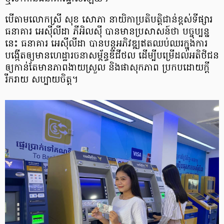
បើតាមលោកស្រី សុខ សោភា នាយិកាប្រតិបត្តិជាន់ខ្ពស់ទីផ្សារ
ធនាគារ អេស៊ីលីដា ភីអិលស៊ី បានមានប្រសាសន៍ថា បច្ចុប្បន្ន
នេះ ធនាគារ អេស៊ីលីដា បានបន្តអភិវឌ្ឍឥតឈប់ឈរ​ក្នុងការ
បង្កើត​ឲ្យមានហេដ្ឋារចនាសម្ព័ន្ធឌីជីថល ដើម្បីបម្រើដល់​អតិថិជន​
ឲ្យកាន់តែមាន​ភាពងាយស្រួល និងផាសុកភាព ប្រកបដោយ​ក្តី
រីករាយ សប្បាយចិត្ត។