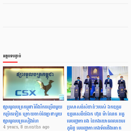
អត្ថបទបន្ទាប់
ផ្សារមូលបត្រកម្ពុជារំពឹងរីកចម្រើនមួយ
ប្រសាសន៍សំខាន់ៗរបស់ ឯកឧត្តម
កម្រិតទៀត ក្រោយចាប់ដៃគ្នាជាមួយ
ឧត្តមសេនីយ៍ឯក ហ៊ុន ម៉ាណែត អគ្គ
ផ្សារមូលបត្រសៀងហៃ
មេបញ្ជាការរង នៃកងយោធពលខេមរ
ភូមិន្ទ មេបញ្ជាការកងទ័ពជើងគោក
4 years, 8 months ago