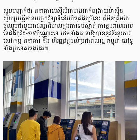
សូមបញ្ជាក់ថា ធនាគារអេស៊ីលីដា​បាន​ដាក់ពង្រាយម៉ាស៊ីន
ស្វ័យប្រវត្តិ​​មានបច្ចេកវិទ្យា​ទំនើប​បំផុតដ៏ច្រើនេះ គឺមិនត្រឹមតែ
ចូលរួមជាមួយរាជរដ្ឋាភិបាលក្នុងការទប់ស្កាត់ ការឆ្លងរាលដាល
នៃជំងឺកូវីដ-១៩ប៉ុណ្ណោះទេ ថែមទាំងធានាឱ្យបាននូវនិរន្តរភាព
សេវាកម្ម ធនាគារ និង ហិរញ្ញវត្ថុដល់ប្រជាពលរដ្ឋ កម្ពុជា នៅទូ
ទាំងប្រទេសផងដែរ៕