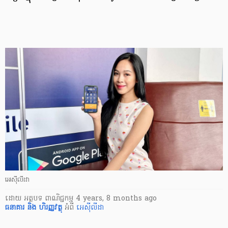
អេស៊ីលីដា
ដោយ
អត្ថបទ ពាណិជ្ជកម្ម
4 years, 8 months ago
ធនាគារ និង ហិរញ្ញវត្ថុ
អំពី
អេស៊ីលីដា