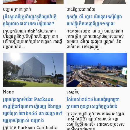
បញ្ហា​អត្រា​ការប្រាក់
ពាណិជ្ជករជោគជ័យ
គ្រឹះស្ថាន​មីក្រូ​ហិរញ្ញវត្ថុ​នឹង​ជួប​វិបត្តិ​
ឧកញ៉ា លី ហួរ៖ ដើមទុនរកស៊ីដំបូង
ធ្ងន់ធ្ងរ​ឈាន​ទៅ​រក​ការ​ក្ស័យធន?
របស់ខ្ញុំកើតចេញពីជ្រូក១ក្បាល
ក្រុម​អ្នក​ជំនាញ​នៅ​ក្នុង​វិស័យ​ធនាគារ
និយាយ​ពី​ឈ្មោះ លី ហួរ មាន​ប្រជាជន​
ហិរញ្ញវត្ថុ​និង​ប្រតិបត្តិករ​ហិរញ្ញ​វត្ថុ បាន​​
ភាគ​ច្រើន ប្រាកដ​ជា​ស្គាល់​ច្បាស់​ណាស់
លើក​ឡើង​ប្រហាក់​ប្រហែល​គ្នា​ថា ការ​ធ្វើ​
តាមរយៈ លីហួរ ដូរ​លុយ ប្តូរ​បា្រក់ និង​
អន្តរាគមន៍​ព…
លក់​មាស នៅ​ផ្សារ​អូរ​ឫ…
None
សេដ្ឋកិច្ច​
ក្រុមហ៊ុនផ្សារទំនើប Parkson
វិស័យ​សំខាន់ៗ​៤​ដែល​ធ្វើ​ឲ្យ​កម្ពុជា​
ចាញ់ក្ដីនៅតុលាការភ្នំពេញ និងតម្រូវ
ក្លាយ​ជា​កូន​ខ្លា​សេដ្ឋកិច្ច​ក្នុង​តំបន់
ឲ្យបង់ប្រាក់ជាង១៤៤ លានដុល្លារទៅ
ប្រទេស​កម្ពុជា​ត្រូវ​បាន​ធនាគារ​អភិវឌ្ឍន៍​
ឲ្យក្រុមហ៊ុនម្ចាស់ គម្រោង
អាស៊ី (ADB) ឲ្យ​រហ័ស​នាមថា «ខ្លា​
សេដ្ឋកិច្ច​ថ្មី​នៃ​អាស៊ី» ដោយសារ​ប្រទេស​
ក្រុមហ៊ុន Parkson Cambodia
អាស៊ី​អាគ្នេយ៍​មួយ​ន…