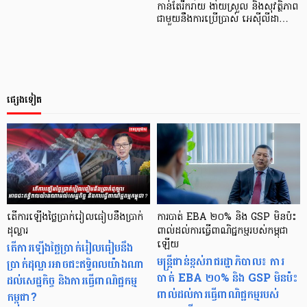
កាន់តែរីករាយ ងាយស្រួល និងសុវត្ថិភាព
ជាមួយនឹងការប្រើប្រាស់ អេស៊ីលីដា…
ផ្សេងទៀត
តើការឡើងថ្លៃប្រាក់រៀលធៀបនឹងប្រាក់
ការបាត់ EBA ២០% និង GSP មិនប៉ះ
ដុល្លារ
ពាល់ដល់ការធ្វើពាណិជ្ជកម្មរបស់កម្ពុជា
តើការឡើងថ្លៃប្រាក់រៀលធៀបនឹង
ឡើយ
មន្ត្រីជាន់ខ្ពស់រាជរដ្ឋាភិបាល៖ ការ
ប្រាក់ដុល្លារអាចជះឥទ្ធិពលយ៉ាងណា
បាត់ EBA ២០% និង GSP មិនប៉ះ
ដល់សេដ្ឋកិច្ច និងការធ្វើពាណិជ្ជកម្ម
ពាល់ដល់ការធ្វើពាណិជ្ជកម្មរបស់
កម្ពុជា?