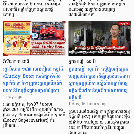
វិនិយោគបរទេសឱ្យមកបោះទុនគាំទ្រ
មេគង្គកំពុងរងការ បង្ក្រាប​កាន់តែខ្លាំង
ដល់អាជីវកម្មកែច្នៃគ្រាប់ស្វាយចន្ទី
ខណៈអាជ្ញាធរឡាវបានបណ្តេញ
នៅកម្ព…
ជនជាតិថៃ៣២នា…
វិស័យការពារជាតិ
អ្នកឧកញ៉ា សួរ វីរៈ
រង្វាន់សរុប ១៤៣ លានរៀល! កម្មវិធី
អ្នកឧកញ៉ា សួរ វីរៈ ស្នើឱ្យបង្កើតច្រក
«Lucky Box» របស់ផ្សារទំនើប
ចេញចូលតែមួយ ដើម្បីលុបបំបាត់ភាព
ឡាក់គី ទាក់ទាញការចូលរួមពីអតិថិ
ស្មុគស្មាញលើការស្នើសុំបតភ្ជាប់ចរន្ត
ជនកាន់តែច្រើនក្នុងសប្តាហ៍ដំបូង។
អគ្គិសនីទៅកាន់ស្ថានីយសាករថយន្ត
អគ្គិសនី
1 day ago
1 day, 16 hours ago
រាជធានីភ្នំពេញ ថ្ងៃទី07 ខែសីហា
ឆ្នាំ2026៖ កម្មវិធីបើក «ប្រអប់សំណាង
ស្របពេលដែលនិន្នាការប្រើប្រាស់រថយន្ត
(Lucky Box)»របស់ផ្សារទំនើប ឡាក់គី
អគ្គិសនី (EV) នៅកម្ពុជាកំពុងហក់ឡើង
(Lucky Supermarket) គិត
យ៉ាងគំហុកនៅមួយរយៈពេលចុងក្រោយ
ត្រឹមរយ…
នេះ ការវិនិយោគលើស្ថានីយបញ្ចូល
ថាមពលអគ្គ…