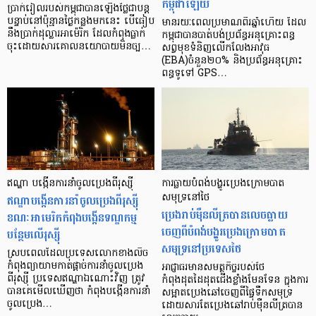
កម្ពុជាឡើយ
ប្រាក់រៀលរបស់កម្ពុជាបានឡើងថ្លៃជាបន្ត
បន្ទាប់នៅប៉ុន្មានថ្ងៃកន្លងមកនេះ បើធៀប
មានរយៈពេលប្រមាណពីរឆ្នាំហើយ ដែល
នឹងប្រាក់ដុល្លារអាម៉េរិក ដែលកំពុងធ្លាក់
កម្ពុជាបានបាត់បង់ប្រព័ន្ធអនុគ្រោះពន្ធ
ចុះដោយសារគោលនយោបាយមិនច្ប…
សព្វមុខទំនិញលើកលែងអាវុធ
(EBA)ចំនួន២០% និងប្រព័ន្ធអនុគ្រោះ
ពន្ធទូទៅ GPS…
ឥណ្ឌា បង្កើនការនាំចូលប្រេងពីរុស្ស៊ី
ការធ្លាយបំពង់បង្ហូរប្រេងក្រោមបាត
ឥណ្ឌាបង្កើនការនាំចូលប្រេងពីរុស្ស៊ី
សមុទ្រនៅថៃ
ប្រេងរាប់ម៉ឺនលីត្របានលេចធ្លាយ
ខណៈអាមេរិកកំពុងបង្កើនទណ្ឌកម្ម
ចេញពីបំពង់បង្ហូរប្រេងក្រោមបាត
បន្ថែមលើរុស្ស៊ី
សមុទ្រនៅប្រទេសថៃ
ស្របពេលដែលប្រទេសលោកខាងលិច
កំពុងព្យាយាមកាត់ផ្ដាច់ការនាំចូលប្រេង
អាជ្ញាធរមានសមត្ថកិច្ចរបស់ថៃ
ពីរុស្ស៊ី ប្រទេសឥណ្ឌាឯណោះវិញ ត្រូវ
កំពុងដុតដៃដុតជើងខ្លាំងមែនទែន ក្នុងការ
បានគេមើលឃើញថា កំពុងបង្កើនការនាំ
សម្អាតប្រេងឆៅចេញពីផ្ទៃទឹកសមុទ្រ
ចូលប្រេង…
ដោយសារតែប្រេងឆៅរាប់ម៉ឺនលីត្របាន