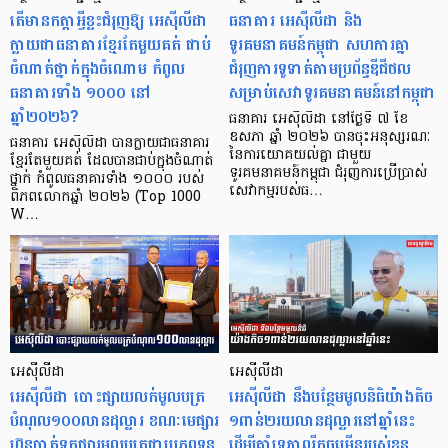
តើមានកត្តាអ្វីខ្លះជំរុញឱ្យ អេស៊ីលីដា
ធនាគារ អេស៊ីលីដា និង
ក្លាយជាធនាគារខ្មែរតែមួយគត់ ជាប់
ទូរគមនាគមន៍កម្ពុជា សហការគ្នា
ចំណាត់ថ្នាក់ក្នុងចំណោម កំពូល
ជំរុញការទូទាត់តាមប្រព័ន្ធឌីជីថល
ធនាគារទាំង ១០០០ នៅ
សម្រាប់សេវាទូរគមនាគមន៍នៅកម្ពុជា
ឆ្នាំ២០២៦?
ធនាគារ អេស៊ីលីដា នៅថ្ងៃទី ៧ ខែ
ឧសភា ឆ្នាំ ២០២៦ បានចុះអនុស្សរណៈ
ធនាគារ អេស៊ីលីដា បានក្លាយជាធនាគារ
នៃការយោគយល់គ្នា ជាមួយ
ខ្មែរតែមួយគត់ ដែលបានជាប់ក្នុងចំណាត់
ទូរគមនាគមន៍កម្ពុជា ជំរុញការប្រើប្រាស់
ថ្នាក់ កំពូលធនាគារទាំង ១០០០ របស់
សេវាកម្មរបស់ធ…
ពិភពលោកឆ្នាំ ២០២៦ (Top 1000
W…
អេស៊ីលីដា
អេស៊ីលីដា
អេស៊ីលីដា បោះផ្សាយលក់មូលបត្រ
អេស៊ីលីដា នឹងបន្ថែមមូលនិធិយ៉ាងតិច
បំណុល១០០លានដុល្លារ ខណៈមេផ្សារ
១ពាន់២រយលានដុល្លារនៅឆ្នាំនេះ
ហ៊ុនចាត់ទុកផ្សារមូលបត្រជាប្រភពទុន
ដើម្បីគាំទ្រភាពរីកចម្រើនរបស់ខ្លួន