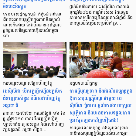
មិនចេះរីងស្ងួត
ថ្នាក់ដឹកនាំធនាគារ អេស៊ីលីដា បានចាត់
ទុកឆ្នាំ២០២៥ ជាឆ្នាំពិសេស ដែលខ្លួន
ទោះបីសេដ្ឋកិច្ចកម្ពុជា ក៏ដូចជានៅលើ
អាចមានការរីកចម្រើនលូតលាស់ខ្លាំង និង
ពិភពលោកបន្តស្ថិតក្នុងភាពមិនច្បាស់
មានមូលនិធិច្រើនសម្រាប់គាំទ្រ…
លាស់ក៏ដោយ តែវាមិនបានជះឥទ្ធិពល
ធ្ងន់ធ្ងរដល់ទីផ្សារភាគហ៊ុនរបស់កម្ពុជា
នោ…
ការបណ្ដុះបណ្ដាលផ្នែកហិរញ្ញវត្ថុ
អត្ថបទពាណិជ្ជកម្ម
អេស៊ីលីដា បើកវគ្គហ្វឹកហ្វឺនបុគ្គលិក
ការធ្វើបុណ្យទាន និងដំណើរកម្សាន្ដក្នុង
ជំនាញរបស់ខ្លួន អំពីសេវាហិរញ្ញវត្ថុ
ឱកាសបុណ្យភ្ជុំបិណ្ឌ ជាមួយ អេ
អន្តរជាតិ
ស៊ីលីដា ម៉ូបាល ផ្ដល់ភាពងាយស្រួល
សុវត្ថិភាព និងមានឱកាសទទួលបាន
ធនាគារ អេស៊ីលីដា កាលពីថ្ងៃទី ១៦ ខែ
ប្រាក់ត្រឡប់មកវិញទៀតផង!
ធ្នូ ឆ្នាំ២០២៤ បានបើកវគ្គហ្វឹកហ្វឺន
បុគ្គលិកជំនាញរបស់ខ្លួន អំពីសេវាហិរញ្ញ
ការធ្វើដំណើរកម្សាន្ដ និងធ្វើបុណ្យទាន
វត្ថុអន្តរជាតិ កម្ពុជា-សិង្ហប…
នាឱកាសបុណ្យភ្ជុំបិណ្ឌរបស់លោកអ្នក