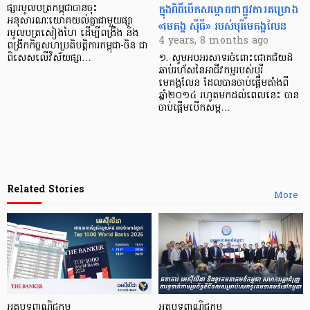
ក្នុងពិធីបើកសម្ពោធជាផ្លូវការគម្រោង
ផ្សារមូលបត្រកម្ពុជាបានចុះ
អនុសារណៈយោគយល់គ្នាជាមួយផ្សា
«មេគង្គ ស៊ីធី» របស់បុរីមេគង្គលែន
រមូលបត្រសៀងហៃ ដើម្បីពង្រឹង និង
4 years, 8 months ago
ពង្រីកកិច្ចសហប្រតិបត្តិការកម្ពុជា-ចិន ជា
ពិសេសលើវិស័យផ្សា…
១. សូមអបអរសាទរចំពោះជោគជ័យដ៏
ឆាប់រហ័សនៃអាជីវកម្មរបស់បុរី
មេគង្គលែន ដែលបានចាប់ផ្តើមតាំងពី
ឆ្នាំ២០១៤ រហូតមកដល់ពេលនេះ បាន
ចាប់ផ្តើមបើកសម្ព…
Related Stories
More
អត្ថបទពាណិជ្ជកម្ម
អត្ថបទពាណិជ្ជកម្ម