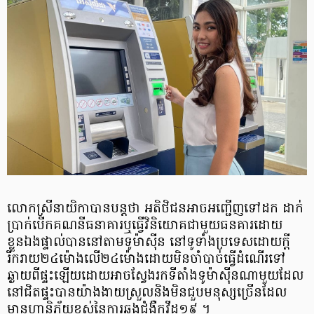
លោកស្រីនាយិកាបានបន្តថា អតិថិជនអាច​អញ្ជើញទៅដក ដាក់
ប្រាក់​បើកគណនីធនាគារឬធ្វើវិនិយោគជាមួយធនគារដោយ
ខ្លួនឯងផ្ទាល់បាននៅតាមទូម៉ាស៊ីន នៅទូទាំងប្រទេសដោយក្តី
រីករាយ២៤ម៉ោងលើ២៤ម៉ោងដោយមិនចាំបាច់ធ្វើដំណើរទៅ
ឆ្ងាយពីផ្ទះឡើយដោយអាចស្វែងរកទីតាំងទូម៉ាស៊ីនណាមួយដែល
នៅជិតផ្ទះបានយ៉ាងងាយស្រួលនិងមិនជួបមនុស្សច្រើនដែល
មានហានិភ័យខ្ពស់នៃការឆ្លងជំងឺកូវីដ១៩ ។