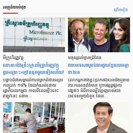
ពេញនិយមបំផុត
ច្រើនទៀត
មីក្រូ​ហិរញ្ញវត្ថុ
មនុស្ស​ធម៌​គ្មាន​ព្រំដែន
ធនាគារ​និង​គ្រឹះស្ថាន​មីក្រូ​ហិរញ្ញវត្ថុ​
ជន​បរទេស​៣​រូប​ដែល​ជួយ​ខ្មែរ​លេច​ធ្លោ​
ជួប«គ្រោះ»ក្តៅ​គគុក​មួយ​ទៀត​ហើយ!
ជាង​គេ
បន្ទាប់​ពី​រង​សម្ពាធ​​ពី​ការ​ទម្លាក់​ពិដាន​អត្រា​
លោកអ្នក​នាង​ខ្លះ​ប្រាកដ​ជា​បាន​​ដឹង​ឮ​តាម​
ការ​ប្រាក់ ១៨​% ដែល​កំណត់​ដោយ​
រយៈ​ការ​អាន​ព័ត៌មាន ឬ​ការ​ផ្សព្វផ្សាយ​
រដ្ឋាភិបាល​កម្ពុជា កាល​ពី​ពេល​ថ្មីៗ​នេះ
ផ្សេងៗ អំពី​ភាព​ល្បីល្បាញ​របស់​ជន​
ឥឡូវ​នេះ ធនាគ…
បរទេស​មួយ​ចំនួន ដែល…