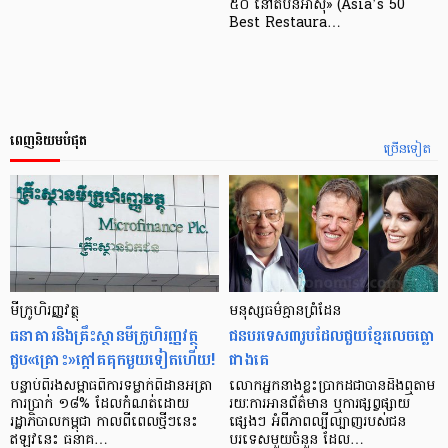
៥០ នៅតំបន់អាស៊ី» (Asia’s 50
Best Restaura…
ពេញនិយមបំផុត
ច្រើនទៀត
មីក្រូ​ហិរញ្ញវត្ថុ
មនុស្ស​ធម៌​គ្មាន​ព្រំដែន
ធនាគារ​និង​គ្រឹះស្ថាន​មីក្រូ​ហិរញ្ញវត្ថុ​
ជន​បរទេស​៣​រូប​ដែល​ជួយ​ខ្មែរ​លេច​ធ្លោ​
ជួប«គ្រោះ»ក្តៅ​គគុក​មួយ​ទៀត​ហើយ!
ជាង​គេ
បន្ទាប់​ពី​រង​សម្ពាធ​​ពី​ការ​ទម្លាក់​ពិដាន​អត្រា​
លោកអ្នក​នាង​ខ្លះ​ប្រាកដ​ជា​បាន​​ដឹង​ឮ​តាម​
ការ​ប្រាក់ ១៨​% ដែល​កំណត់​ដោយ​
រយៈ​ការ​អាន​ព័ត៌មាន ឬ​ការ​ផ្សព្វផ្សាយ​
រដ្ឋាភិបាល​កម្ពុជា កាល​ពី​ពេល​ថ្មីៗ​នេះ
ផ្សេងៗ អំពី​ភាព​ល្បីល្បាញ​របស់​ជន​
ឥឡូវ​នេះ ធនាគ…
បរទេស​មួយ​ចំនួន ដែល…