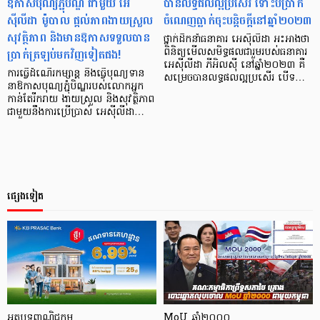
ឱកាសបុណ្យភ្ជុំបិណ្ឌ ជាមួយ អេ
បានលទ្ធផលល្អប្រសើរ ទោះបីប្រាក់
ស៊ីលីដា ម៉ូបាល ផ្ដល់ភាពងាយស្រួល
ចំណេញធ្លាក់ចុះបន្តិចក្តីនៅឆ្នាំ២០២៣
សុវត្ថិភាព និងមានឱកាសទទួលបាន
ថ្នាក់ដឹកនាំធនាគារ អេស៊ីលីដា អះអាងថា
ប្រាក់ត្រឡប់មកវិញទៀតផង!
ពិនិត្យមើលសមិទ្ធផលជារួមរបស់ធនាគារ
អេស៊ីលីដា ភីអិលស៊ី នៅឆ្នាំ២០២៣ គឺ
ការធ្វើដំណើរកម្សាន្ដ និងធ្វើបុណ្យទាន
សម្រេចបានលទ្ធផលល្អប្រសើរ បើទ…
នាឱកាសបុណ្យភ្ជុំបិណ្ឌរបស់លោកអ្នក
កាន់តែរីករាយ ងាយស្រួល និងសុវត្ថិភាព
ជាមួយនឹងការប្រើប្រាស់ អេស៊ីលីដា…
ផ្សេងទៀត
អត្ថបទពាណិជ្ជកម្ម
MoU ឆ្នាំ២០០០