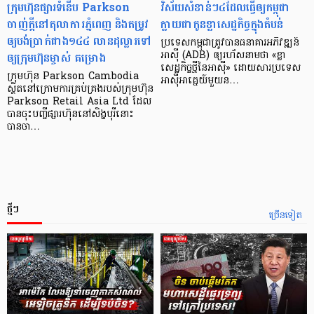
ក្រុមហ៊ុនផ្សារទំនើប Parkson
វិស័យ​សំខាន់ៗ​៤​ដែល​ធ្វើ​ឲ្យ​កម្ពុជា​
ចាញ់ក្ដីនៅតុលាការភ្នំពេញ និងតម្រូវ
ក្លាយ​ជា​កូន​ខ្លា​សេដ្ឋកិច្ច​ក្នុង​តំបន់
ឲ្យបង់ប្រាក់ជាង១៤៤ លានដុល្លារទៅ
ប្រទេស​កម្ពុជា​ត្រូវ​បាន​ធនាគារ​អភិវឌ្ឍន៍​
ឲ្យក្រុមហ៊ុនម្ចាស់ គម្រោង
អាស៊ី (ADB) ឲ្យ​រហ័ស​នាមថា «ខ្លា​
សេដ្ឋកិច្ច​ថ្មី​នៃ​អាស៊ី» ដោយសារ​ប្រទេស​
ក្រុមហ៊ុន Parkson Cambodia
អាស៊ី​អាគ្នេយ៍​មួយ​ន…
ស្ថិតនៅក្រោមការគ្រប់គ្រងរបស់ក្រុមហ៊ុន
Parkson Retail Asia Ltd ដែល
បានចុះបញ្ចីផ្សារហ៊ុននៅសិង្ហបុរីនោះ
បានចា…
ថ្មីៗ
ច្រើនទៀត