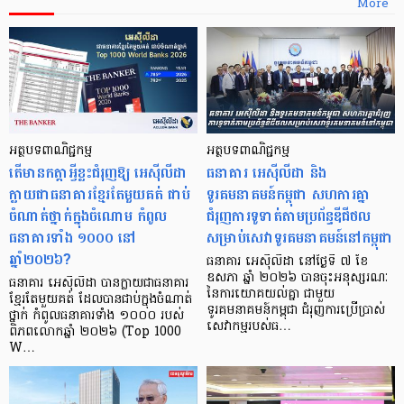
More
អត្ថបទពាណិជ្ជកម្ម
អត្ថបទពាណិជ្ជកម្ម
តើមានកត្តាអ្វីខ្លះជំរុញឱ្យ អេស៊ីលីដា
ធនាគារ អេស៊ីលីដា និង
ក្លាយជាធនាគារខ្មែរតែមួយគត់ ជាប់
ទូរគមនាគមន៍កម្ពុជា សហការគ្នា
ចំណាត់ថ្នាក់ក្នុងចំណោម កំពូល
ជំរុញការទូទាត់តាមប្រព័ន្ធឌីជីថល
ធនាគារទាំង ១០០០ នៅ
សម្រាប់សេវាទូរគមនាគមន៍នៅកម្ពុជា
ឆ្នាំ២០២៦?
ធនាគារ អេស៊ីលីដា នៅថ្ងៃទី ៧ ខែ
ឧសភា ឆ្នាំ ២០២៦ បានចុះអនុស្សរណៈ
ធនាគារ អេស៊ីលីដា បានក្លាយជាធនាគារ
នៃការយោគយល់គ្នា ជាមួយ
ខ្មែរតែមួយគត់ ដែលបានជាប់ក្នុងចំណាត់
ទូរគមនាគមន៍កម្ពុជា ជំរុញការប្រើប្រាស់
ថ្នាក់ កំពូលធនាគារទាំង ១០០០ របស់
សេវាកម្មរបស់ធ…
ពិភពលោកឆ្នាំ ២០២៦ (Top 1000
W…