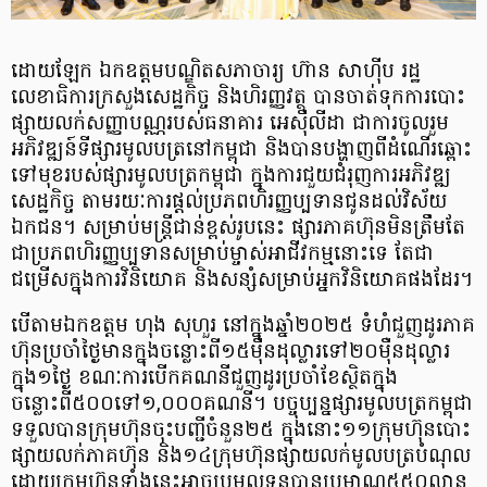
ដោយឡែក ឯកឧត្តមបណ្ឌិតសភាចារ្យ ហ៊ាន សាហ៊ីប រដ្ឋ
លេខាធិការក្រសួងសេដ្ឋកិច្ច និងហិរញ្ញវត្ថុ បានចាត់ទុកការបោះ
ផ្សាយលក់សញ្ញាបណ្ណរបស់ធនាគារ អេស៊ីលីដា ជាការចូលរួម
អភិវឌ្ឍន៍ទីផ្សារមូលបត្រនៅកម្ពុជា និងបានបង្ហាញពីដំណើរឆ្ពោះ
ទៅមុខរបស់ផ្សារមូលបត្រកម្ពុជា ក្នុងការជួយជំរុញការអភិវឌ្ឍ
សេដ្ឋកិច្ច តាមរយៈការផ្ដល់ប្រភពហិរញ្ញប្បទានជូនដល់វិស័យ
ឯកជន។ សម្រាប់មន្ត្រីជាន់ខ្ពស់រូបនេះ ផ្សារភាគហ៊ុនមិនត្រឹមតែ
ជាប្រភពហិរញ្ញប្បទានសម្រាប់ម្ចាស់អាជីវកម្មនោះទេ តែជា
ជម្រើសក្នុងការវិនិយោគ និងសន្សំសម្រាប់អ្នកវិនិយោគផងដែរ។
បើតាមឯកឧត្តម ហុង សុហួរ នៅក្នុងឆ្នាំ២០២៥ ទំហំជួញដូរភាគ
ហ៊ុនប្រចាំថ្ងៃមានក្នុងចន្លោះពី១៥ម៉ឺនដុល្លារទៅ២០ម៉ឺនដុល្លារ
ក្នុង១ថ្ងៃ ខណៈការបើកគណនីជួញដូរប្រចាំខែស្ថិតក្នុង
ចន្លោះពី៥០០ទៅ១,០០០គណនី។ បច្ចុប្បន្នផ្សារមូលបត្រកម្ពុជា
ទទួលបានក្រុមហ៊ុនចុះបញ្ជីចំនួន២៥ ក្នុងនោះ១១ក្រុមហ៊ុនបោះ
ផ្សាយលក់ភាគហ៊ុន និង១៤ក្រុមហ៊ុនផ្សាយលក់មូលបត្របំណុល
ដោយក្រុមហ៊ុនទាំងនេះអាចប្រមូលទុនបានប្រមាណ៥៥០លាន