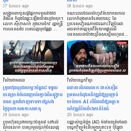
17 hours ago
18 hours ago
សង្គ្រាមពាក្យសម្តីផ្នែកការទូតរវាងថៃ
ខណៈពេលដែលលំហូរវិនិយោគសកល
និងចិន កំពុងតែផ្ទុះឡើងយ៉ាងក្តៅគគុក។
លោកកំពុងមានទំនោរថយចុះ តែ
លោក ស៊ីហាសាក់ ភួងកេតកែវ រដ្ឋមន្ត្រី
ប្រទេសវៀតណាមឯណោះវិញបែរជា
ការបរទេសថៃ បានចេញមុខផ្លែផ្កា …
អាចទាក់ទាញទុនវិនិយោគផ្ទាល់ពី
បរទេសបានយ៉ាងច្រើនសម្បើមរហូតដ…
វិស័យថាមពល
វិស័យបច្ចេកវិទ្យា
ក្រុមហ៊ុនប្រេងយក្សៗចំនួន៨ ទទួល
ធនាគារពិភពលោក ដាស់តឿន
បានប្រាក់ចំណេញកប់ក្តោងពីសង្គ្រាម
ប្រទេសកំពុងអភិវឌ្ឍន៍ឱ្យប្រញាប់
ខណៈអ្នកជំនាញទាមទារឱ្យសង
ចាប់យក AI បើមិនចង់ឱ្យគម្លាត
ថ្លៃខូចខាតអាកាសធាតុ
អភិវឌ្ឍន៍រីកប៉ោងកាន់តែធំ
19 hours ago
20 hours ago
ក្រុមហ៊ុនប្រេងយក្សៗចំនួន៨ នៅលើ
បញ្ញាសិប្បនិម្មិត (AI) មិនមែនត្រឹមតែជា
ពិភពលោក បានប្រមូលប្រាក់ចំណេញ
បច្ចេកវិទ្យាទំនើបមួយនោះទេ ប៉ុន្តែជា