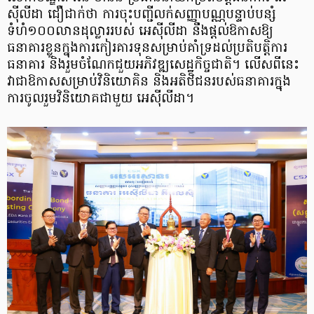
ស៊ីលីដា ជឿជាក់ថា ការចុះបញ្ជីលក់សញ្ញាបណ្ណបន្ទាប់បន្សំ
ទំហំ១០០លានដុល្លាររបស់ អេស៊ីលីដា នឹងផ្តល់ឱកាសឱ្យ
ធនាគារខ្លួនក្នុងការកៀរគារទុនសម្រាប់គាំទ្រដល់ប្រតិបត្តិការ
ធនាគារ និងរួមចំណែកជួយអភិវឌ្ឍសេដ្ឋកិច្ចជាតិ។ លើសពីនេះ
វាជាឱកាសសម្រាប់វិនិយោគិន និងអតិថិជន​របស់ធនាគារក្នុង
ការចូលរួមវិនិយោគជាមួយ អេស៊ីលីដា។