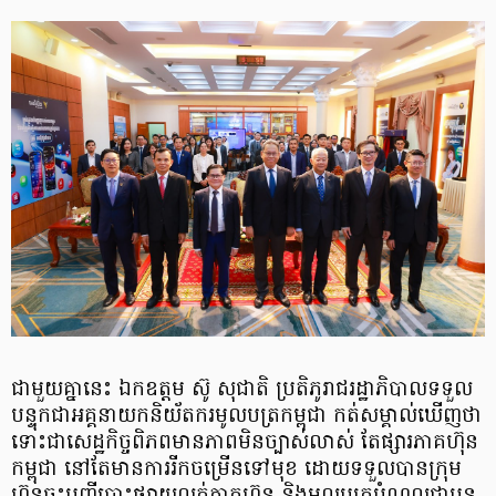
ជាមួយគ្នានេះ ឯកឧត្តម ស៊ូ សុជាតិ ប្រតិភូរាជរដ្ឋាភិបាលទទួល
បន្ទុកជាអគ្គនាយកនិយ័តករមូលបត្រកម្ពុជា កត់សម្គាល់ឃើញថា
ទោះជាសេដ្ឋកិច្ចពិភពមានភាពមិនច្បាស់លាស់ តែផ្សារភាគហ៊ុន
កម្ពុជា នៅតែមានការរីក​ចម្រើនទៅមុខ ដោយទទួលបានក្រុម