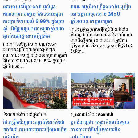
ធនាគារ ខេប៊ីប្រាសាក់ ផ្ដល់ជូន
គណៈកម្មាធិការព្រឹទ្ធសភាថៃ ត្រៀម
ឥណទានគេហដ្ឋាន ដែលមានអត្រា
បោះឆ្នោតលុបចោល MoU
ការប្រាក់ទាបដល់ 6.99% ក្នុងមួយ
ឆ្នាំ២០០០ ជាមួយកម្ពុជា
ឆ្នាំ ដើម្បីជួយប្រជាជនកម្ពុជាក្លាយជា
ភាពចម្រូងចម្រាសរឿងព្រំដែនរវាងថៃ
ម្ចាស់គេហដ្ឋានតាមក្តីស្រមៃ
និងកម្ពុជា កំពុងឈានដល់ដំណាក់កាល
តានតឹងថ្មីមួយ ដោយគណៈកម្មាធិការ
ធនាគារ ខេប៊ីប្រាសាក់ មានសេចក្តី
ព្រឹទ្ធសភាថៃ នឹងបោះឆ្នោតនៅថ្ងៃទី២៤
សោមនស្សរីករាយក្នុងការផ្ដល់ជូន
ខែមីនា…
ឥណទានគេហដ្ឋាន ជាមួយអត្រាការប្រាក់
ពិសេសទាបរហូតដល់ 6.99% ក្នុងមួយ
ឆ្នាំ ដែលជ…
ទំនាក់ទំនង​ថៃ នៅក្នុង​តំបន់
ស្ថានភាពវិស័យទេសចរណ៍
ថៃ ត្រៀមជំរុញការតភ្ជាប់ទំនាក់ទំនង
អ្នកជំនាញថា កម្ពុជាមិនទាន់ទទួល
ក្នុងតំបន់ តាមរយៈច្រករបៀងសេដ្ឋកិច្ច
បានការកក់ពីភ្ញៀវទេសចរចិន
ខាងកើត
នៅឡើយទេ