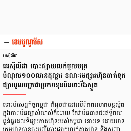
អេស៊ីលីដា
អេស៊ីលីដា បោះផ្សាយលក់មូលបត្រ
បំណុល១០០លានដុល្លារ ខណៈមេផ្សារហ៊ុនចាត់ទុក
ផ្សារមូលបត្រជាប្រភពទុនមិនចេះរីងស្ងួត
ទោះបីសេដ្ឋកិច្ចកម្ពុជា ក៏ដូចជានៅលើពិភពលោកបន្តស្ថិត
ក្នុងភាពមិនច្បាស់លាស់ក៏ដោយ តែវាមិនបានជះឥទ្ធិពល
ធ្ងន់ធ្ងរដល់ទីផ្សារភាគហ៊ុនរបស់កម្ពុជា នោះទេ ដោយមាន
ក្រុមហ៊ុនបានចុះបញ្ជីបោះផ្សាយលក់ភាគហ៊ុន និងសញ្ញា