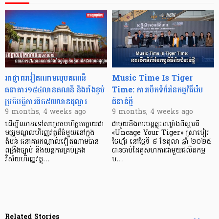
អាជ្ញាធរវៀតណាមលុបគណនី
Music Time Is Tiger
ធនាគារ១៥៤លានគណនី និងរាំងខ្ទប់
Time: ការបើកទំព័រនៃកម្មវិធីរ៉េប
ប្រតិបត្តិការជិត៥៧លានដុល្លារ
ជំនាន់ថ្មី
9 months, 4 weeks ago
9 months, 4 weeks ago
ដើម្បីឈានទៅសម្រេចមហិច្ឆតាក្លាយជា
ជាមួយនឹងការបន្តឆ្លុះបញ្ចាំងពីស្មារតី
មជ្ឈមណ្ឌលហិរញ្ញវត្ថុដ៏ធំមួយនៅក្នុង
«Uncage Your Tiger» ស្រាបៀរ
តំបន់ ធនាគារកណ្តាលវៀតណាមបាន
ថៃហ្គ័រ នៅថ្ងៃទី ៨ ខែតុលា ឆ្នាំ ២០២៥
ពង្រឹងច្បាប់ និងយន្តការគ្រប់គ្រង
បានចាប់ដៃគូសហការជាមួយផលិតកម្ម
វិស័យហិរញ្ញវត្ថុ…
ប…
Related Stories