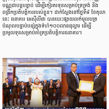
បណ្ណជាបន្តបន្ទាប់ ដើម្បីកៀរគរទុនសម្រាប់ទ្រទ្រង់ និង
ពង្រីកប្រតិបត្តិការរបស់ខ្លួន។ ជាក់ស្ដែងនៅថ្ងៃទី៨ ខែតុលា
នេះ ធនាគារ អេស៊ីលីដា បានបោះផ្សាយលក់មូលបត្រ
បំណុលបន្ទាប់បន្សំក្នុងទំហំ១០០លានដុល្លារ ដើម្បី
ប្រមូលទុនសម្រាប់គាំទ្រប្រតិបត្តិការធនាគារ។