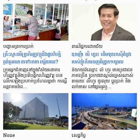
បញ្ហា​អត្រា​ការប្រាក់
ពាណិជ្ជករជោគជ័យ
គ្រឹះស្ថាន​មីក្រូ​ហិរញ្ញវត្ថុ​នឹង​ជួប​វិបត្តិ​
ឧកញ៉ា លី ហួរ៖ ដើមទុនរកស៊ីដំបូង
ធ្ងន់ធ្ងរ​ឈាន​ទៅ​រក​ការ​ក្ស័យធន?
របស់ខ្ញុំកើតចេញពីជ្រូក១ក្បាល
ក្រុម​អ្នក​ជំនាញ​នៅ​ក្នុង​វិស័យ​ធនាគារ
និយាយ​ពី​ឈ្មោះ លី ហួរ មាន​ប្រជាជន​
ហិរញ្ញវត្ថុ​និង​ប្រតិបត្តិករ​ហិរញ្ញ​វត្ថុ បាន​​
ភាគ​ច្រើន ប្រាកដ​ជា​ស្គាល់​ច្បាស់​ណាស់
លើក​ឡើង​ប្រហាក់​ប្រហែល​គ្នា​ថា ការ​ធ្វើ​
តាមរយៈ លីហួរ ដូរ​លុយ ប្តូរ​បា្រក់ និង​
អន្តរាគមន៍​ព…
លក់​មាស នៅ​ផ្សារ​អូរ​ឫ…
None
សេដ្ឋកិច្ច​