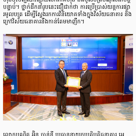
ហ៊ុនចុះបញ្ជីបោះផ្សាយលក់ភាគហ៊ុន និងមូលបត្របំណុលជាបន្ត
បន្ទាប់។ ថ្នាក់ដឹកនាំរូបនេះជឿជាក់ថា ការប្រើប្រាស់យន្តការផ្សា
រមូលបត្រ ដើម្បីស្វែងរកការវិនិយោគទាំងក្នុងវិស័យធនាគារ និង
ក្រៅវិស័យធនាគារនឹងកាន់តែមមាញឹក។
លោកបណ្ឌិត អ៊ិន ចាន់នី ប្រធាននាយកប្រតិបត្តិធនាគារ អេ