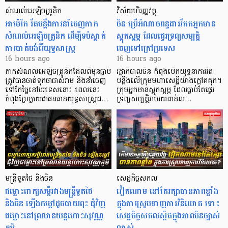
សំណល់អេឡិចត្រូនិក
វិស័យហិរញ្ញវត្ថុ
អាម៉េរិក រឹតបន្តឹងការនាំចេញកាក
ចិន ប្រើ​អំណាចពន្ធដាររឹតកអ្នកមាន
សំណល់អេឡិចត្រូនិក ដើម្បីទប់ស្កាត់
ស្ដុកស្ដម្ភ ដែលផ្ទេរទ្រព្យសម្បត្តិ
ការបាត់បង់រ៉ែយុទ្ធសាស្ត្រ
ចេញទៅក្រៅប្រទេស
16 hours ago
16 hours ago
កាក​សំណល់​អេឡិច​ត្រូនិកដែល​ពីមុនធ្លាប់​
រដ្ឋាភិបាលចិន កំពុងបើកយុទ្ធនាការរឹត
ត្រូវបានចាត់ទុកថាជាសំរាម និងនាំចេញ
បន្តឹងលើក្រុមមហាសេដ្ឋី​យ៉ាង​ក្ដៅគគុក។
ទៅកែច្នៃនៅបរទេស​នោះ ពេលនេះ
​ក្រុមអ្នកមានស្ដុកស្ដម្ភ ដែល​ធ្លាប់​តែផ្ទេរ
កំពុងប្រែក្លាយជាធនធានយុទ្ធសាស្ត្រដ…
ទ្រព្យសម្បត្តិរាប់រយពាន់ល…
មន្ត្រីទូតថៃ និងចិន
សេដ្ឋកិច្ចសកល
ជម្លោះពាក្យសម្តីរវាងមន្ត្រីទូតថៃ
វៀតណាម នៅតែរក្សាបានភាពខ្លាំង
និងចិន ឡើងកម្ដៅដូចបាយពុះ ជុំវិញ
ក្នុងការស្រូបទាញការវិនិយោគ​ ទោះ
ជម្លោះនៅព្រលានយន្តហោះសុវណ្ណ
សេដ្ឋកិច្ចសកលស្ថិតក្នុងភាពមិនច្បាស់
ភូមិ
លាស់