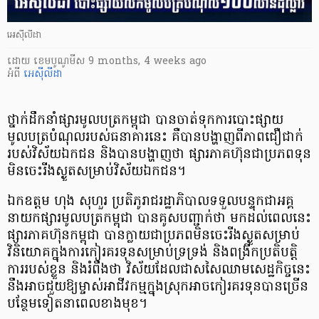
អេស៊ីលីដា
ដោយ
​ ខេមបូណូមីស
9 months, 4 weeks ago
អំពី
អេស៊ីលីដា
ថ្នាក់ដឹកនាំផ្សារមូលបត្រកម្ពុជា បានចាត់ទុកការបោះផ្សាយ
មូលបត្របំណុលរបស់ធនាគារនេះ គឺបានបង្ហាញពីភាពជឿជាក់
របស់វិស័យឯកជន និងបានបង្ហាញថា ផ្សារភាគហ៊ុនជាប្រភពទុន
មិនចេះរីងស្ងួតសម្រាប់វិស័យឯកជន។
ឯកឧត្តម ហុង សុហួរ ប្រតិភូរាជរដ្ឋាភិបាលទទួលបន្ទុកជាអគ្គ
នាយកផ្សារមូលបត្រកម្ពុជា បានគូសបញ្ជាក់ថា មកដល់ពេលនេះ
ផ្សារភាគហ៊ុនកម្ពុជា បានក្លាយជាប្រភពមិនចេះរីងស្ងួតសម្រាប់
វិនិយោគក្នុងការកៀរគរទុនសម្រាប់ទ្រទ្រង់ និងពង្រីកប្រតិបត្តិ
ការរបស់ខ្លួន និងរំពឹងថា វិស័យដែលជាសសៃឈាមសេដ្ឋកិច្ចនេះ
នឹងអាចជួយឱ្យម្ចាស់អាជីវកម្មក្នុងស្រុកអាចកៀរគរទុនបានច្រើន
បន្ថែមទៀតនាពេលខាងមុខ។