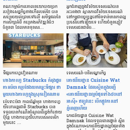
គណៈកម្មាធិការគោលនយោបាយច្រក
អ្នកជំនាញក្នុងវិស័យទេសចរណ៍បាន
របៀងសេដ្ឋកិច្ចខាងកើតរបស់ថៃ បាន
អះអាងថា ស្ថានភាពវិស័យទេសចរណ៍
សម្រេចយល់ព្រមទៅលើ សមិទ្ធផលនៃ
នៅកម្ពុជាបច្ចុប្បន្ននៅមិនទាន់មានភាពល្អ
ការសិក្សាអំពី គម្រោងអភិវឌ្ឍន៍ធំៗ
ប្រសើរនៅឡើយទេ ហើយចំនួនភ្ញៀវ
ចំនួន៣ ដែលមានទុនសរ…
ទេសចរជនជាតិច…
ទីផ្សារ​កាហ្វេ​វៀតណាម
ទេសចរណ៍-បដិសណ្ឋារកិច្ច
ហាងកាហ្វេ Starbucks កំពុងជួប
ភោជនីយដ្ឋាន Cuisine Wat
ការលំបាកប្រជែងយកឈ្នះទីផ្សារ ជា
Damnak ដែលស្ថិតក្នុង​បញ្ជី​
មួយហាងកាហ្វេក្នុងស្រុកវៀតណាម
«ភោជនីយដ្ឋាន​ល្អបំផុតទាំង៥០នៅ
អាស៊ី» ឥឡូវនេះ បើកផ្លូវការនៅ
បើទោះបីជា កាលពីឆ្នាំមុន ហាងកាហ្វេ
ភ្នំពេញហើយ
យីហោអន្តរជាតិ Starbucks បាន
ទទួលបានកំណើនចំណូលពីរខ្ទង់ក៏ដោយ
ភោជនីយដ្ឋាន Cuisine Wat
ប៉ុន្ដែ ហាងកាហ្វេយីហោរបស់អាមេរិក
Damnak ដែលទទួលពានរង្វាន់ ស្ថិត
មួយនេះ …
ក្នុងចំណោម«ភោជនីយដ្ឋានល្អបំផុតទាំង