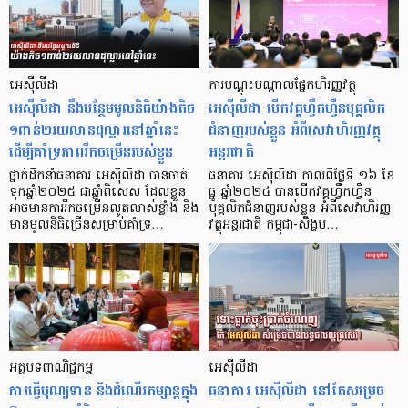
អេស៊ីលីដា
ការបណ្ដុះបណ្ដាលផ្នែកហិរញ្ញវត្ថុ
អេស៊ីលីដា នឹងបន្ថែមមូលនិធិយ៉ាងតិច
អេស៊ីលីដា បើកវគ្គហ្វឹកហ្វឺនបុគ្គលិក
១ពាន់២រយលានដុល្លារនៅឆ្នាំនេះ
ជំនាញរបស់ខ្លួន អំពីសេវាហិរញ្ញវត្ថុ
ដើម្បីគាំទ្រភាពរីកចម្រើនរបស់ខ្លួន
អន្តរជាតិ
ថ្នាក់ដឹកនាំធនាគារ អេស៊ីលីដា បានចាត់
ធនាគារ អេស៊ីលីដា កាលពីថ្ងៃទី ១៦ ខែ
ទុកឆ្នាំ២០២៥ ជាឆ្នាំពិសេស ដែលខ្លួន
ធ្នូ ឆ្នាំ២០២៤ បានបើកវគ្គហ្វឹកហ្វឺន
អាចមានការរីកចម្រើនលូតលាស់ខ្លាំង និង
បុគ្គលិកជំនាញរបស់ខ្លួន អំពីសេវាហិរញ្ញ
មានមូលនិធិច្រើនសម្រាប់គាំទ្រ…
វត្ថុអន្តរជាតិ កម្ពុជា-សិង្ហប…
អត្ថបទពាណិជ្ជកម្ម
អេស៊ីលីដា
ការធ្វើបុណ្យទាន និងដំណើរកម្សាន្ដក្នុង
ធនាគារ អេស៊ីលីដា នៅតែសម្រេច