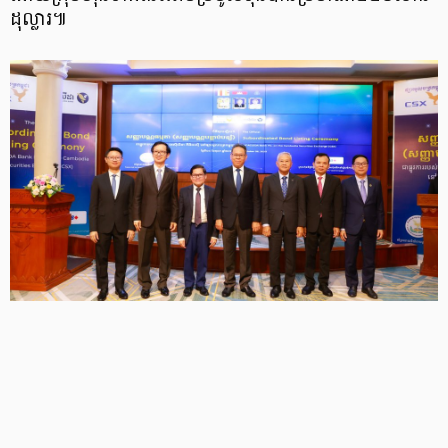
ដុល្លារ៕