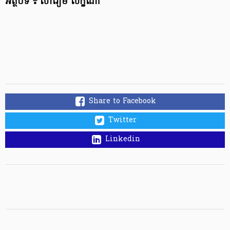
អត្ថបទ ៖ សារៀម
លក្ខិណា
Share to Facebook
Twitter
Linkedin