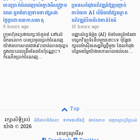
បានប្រាក់ចំណេញកប់ក្តោងពីសង្គ្រាម
ប្រទេសកំពុងអភិវឌ្ឍន៍ឱ្យប្រញាប់
ខណៈអ្នកជំនាញទាមទារឱ្យសង
ចាប់យក AI បើមិនចង់ឱ្យគម្លាត
ថ្លៃខូចខាតអាកាសធាតុ
អភិវឌ្ឍន៍រីកប៉ោងកាន់តែធំ
9 hours ago
10 hours ago
ក្រុមហ៊ុនប្រេងយក្សៗចំនួន៨ នៅលើ
បញ្ញាសិប្បនិម្មិត (AI) មិនមែនត្រឹមតែជា
ពិភពលោក បានប្រមូលប្រាក់ចំណេញ
បច្ចេកវិទ្យាទំនើបមួយនោះទេ ប៉ុន្តែជា
យ៉ាងមហាសាលជាង៩០ពាន់លានដុល្លារ
ក្បាលម៉ាស៊ីនសេដ្ឋកិច្ចថ្មីមួយ ដែលកំពុង
ក្នុងរយៈពេលត្រឹមតែ៣ខែប៉ុណ្ណោះ។
បន្ថែមតម្លៃយ៉ាងមហាសាលដល់សេ…
កំណើនប្រាក់ចំណេញ…
Top
រក្សាសិទ្ធិគ្រប់
អំពីគេហទំព័រនេះ
ទាក់ទងយើងខ្ញំ
ឯកជនភាព
លក្ខខណ្ឌ​ប្រើ​ប្រាស់
យ៉ាង © 2026
ខេមបូណូមីស