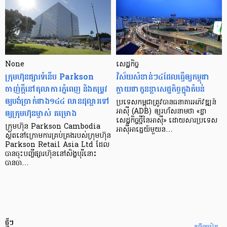
None
សេដ្ឋកិច្ច​
ក្រុមហ៊ុនផ្សារទំនើប Parkson
វិស័យ​សំខាន់ៗ​៤​ដែល​ធ្វើ​ឲ្យ​កម្ពុជា​
ចាញ់ក្ដីនៅតុលាការភ្នំពេញ និងតម្រូវ
ក្លាយ​ជា​កូន​ខ្លា​សេដ្ឋកិច្ច​ក្នុង​តំបន់
ឲ្យបង់ប្រាក់ជាង១៤៤ លានដុល្លារទៅ
ប្រទេស​កម្ពុជា​ត្រូវ​បាន​ធនាគារ​អភិវឌ្ឍន៍​
ឲ្យក្រុមហ៊ុនម្ចាស់ គម្រោង
អាស៊ី (ADB) ឲ្យ​រហ័ស​នាមថា «ខ្លា​
សេដ្ឋកិច្ច​ថ្មី​នៃ​អាស៊ី» ដោយសារ​ប្រទេស​
ក្រុមហ៊ុន Parkson Cambodia
អាស៊ី​អាគ្នេយ៍​មួយ​ន…
ស្ថិតនៅក្រោមការគ្រប់គ្រងរបស់ក្រុមហ៊ុន
Parkson Retail Asia Ltd ដែល
បានចុះបញ្ចីផ្សារហ៊ុននៅសិង្ហបុរីនោះ
បានចា…
ថ្មីៗ