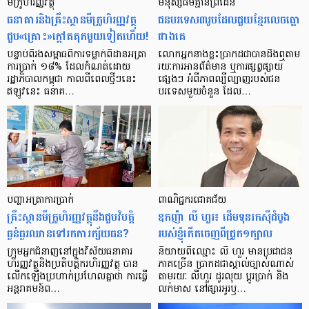
មីក្រូ​ហិរញ្ញវត្ថុ
មនុស្ស​ធម៌​គ្មាន​ព្រំដែន
ធនាគារ​និង​គ្រឹះស្ថាន​មីក្រូ​ហិរញ្ញវត្ថុ​
ជន​បរទេស​៣​រូប​ដែល​ជួយ​ខ្មែរ​លេច​ធ្លោ​
ជួប«គ្រោះ»ក្តៅ​គគុក​មួយ​ទៀត​ហើយ!
ជាង​គេ
បន្ទាប់​ពី​រង​សម្ពាធ​​ពី​ការ​ទម្លាក់​ពិដាន​អត្រា​
លោកអ្នក​នាង​ខ្លះ​ប្រាកដ​ជា​បាន​​ដឹង​ឮ​តាម​
ការ​ប្រាក់ ១៨​% ដែល​កំណត់​ដោយ​
រយៈ​ការ​អាន​ព័ត៌មាន ឬ​ការ​ផ្សព្វផ្សាយ​
រដ្ឋាភិបាល​កម្ពុជា កាល​ពី​ពេល​ថ្មីៗ​នេះ
ផ្សេងៗ អំពី​ភាព​ល្បីល្បាញ​របស់​ជន​
ឥឡូវ​នេះ ធនាគ…
បរទេស​មួយ​ចំនួន ដែល…
បញ្ហា​អត្រា​ការប្រាក់
ពាណិជ្ជករជោគជ័យ
គ្រឹះស្ថាន​មីក្រូ​ហិរញ្ញវត្ថុ​នឹង​ជួប​វិបត្តិ​
ឧកញ៉ា លី ហួរ៖ ដើមទុនរកស៊ីដំបូង
ធ្ងន់ធ្ងរ​ឈាន​ទៅ​រក​ការ​ក្ស័យធន?
របស់ខ្ញុំកើតចេញពីជ្រូក១ក្បាល
ក្រុម​អ្នក​ជំនាញ​នៅ​ក្នុង​វិស័យ​ធនាគារ
និយាយ​ពី​ឈ្មោះ លី ហួរ មាន​ប្រជាជន​
ហិរញ្ញវត្ថុ​និង​ប្រតិបត្តិករ​ហិរញ្ញ​វត្ថុ បាន​​
ភាគ​ច្រើន ប្រាកដ​ជា​ស្គាល់​ច្បាស់​ណាស់
លើក​ឡើង​ប្រហាក់​ប្រហែល​គ្នា​ថា ការ​ធ្វើ​
តាមរយៈ លីហួរ ដូរ​លុយ ប្តូរ​បា្រក់ និង​
អន្តរាគមន៍​ព…
លក់​មាស នៅ​ផ្សារ​អូរ​ឫ…