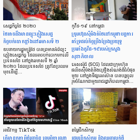
សេដ្ឋកិច្ចថៃ ២០២០
កូវីដ-១៩ នៅកម្ពុជា
ថៃអាចនឹងមានព្យុះភ្លៀងសេដ្ឋ
ក្រុមហ៊ុន​ស៊ីម៉ងត៍ថៃនៅកម្ពុជា​បន្ត​ការ​
កិច្ចបក់បោកខ្លាំងនៅឆមាសទី ២
គាំទ្រដល់​កិច្ចប្រឹងប្រែងប្រយុទ្ធ
ប្រឆាំងកូវីដ-១៩​របស់​ក្រសួង
ឧបនាយករដ្ឋមន្រ្តីថៃ បានព្រមានអំពីព្យុះ
សុខាភិបាល
ភ្លៀងសេដ្ឋកិច្ច ដែលអាចបក់បោកមកលើ
ប្រទេសថៃ នៅក្នុងឆមាសទី ២ ឆ្នាំ
អេសស៊ីជី (SCG) ដែលជាក្រុមហ៊ុន
២០២០ ដែលប្រទេសថៃ ត្រូវតែប្រឈម
ផលិតស៊ីម៉ងត៍និងគ្រឿងសំណង់ដ៏ធំបំផុត
មុខដើម្បី…
មួយ នៅក្នុងទីផ្សារអាស៊ាន បានបន្តចូល
រួមចំណែកជាមួយរាជរដ្ឋាភិបាលកម្ពុជា…
អាជីវកម្ម TikTok
តម្លៃជីកសិកម្ម
តើមានកត្តាអ្វីជំរុញចិន ព្រមពិចារណា
រដ្ឋមន្ត្រីកសិកម្ម និងឈ្មួញលក់ជី