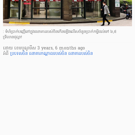
: ទំហំប្រាក់បញ្ញើនៅក្នុងធនាគាររបស់ចិនកើនឡើងលើសចំនួនប្រាក់កម្ចីដល់ទៅ ៦,៥
ទ្រីលានដុល្លា!
ដោយ
​ ខេមបូណូមីស
3 years, 6 months ago
អំពី
ប្រទេសចិន
ធនាគារកណ្ដាលរបស់ចិន
ធនាគាររបស់ចិន