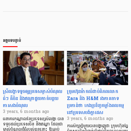
អត្ថបទបន្ទាប់
ស្រីលង្កាទទូចឲ្យប្រទេសម្ចាស់បំណុល
ក្រុមហ៊ុនម៉ាកលំដាប់ពិភពលោក
ធំៗ គឺចិន និងឥណ្ឌាជួយកាត់បន្ថយ
Zara និង H&M រងការចោទ
ការសងបំណុល
ប្រកាន់ថា កេងប្រវ័ញ្ចកម្លាំងពលកម្ម
នៅប្រទេសបង់ក្លាដេស
3 years, 6 months ago
3 years, 6 months ago
ធនាគារកណ្តាលនៃប្រទេសស្រីលង្កា បាន
ទទូចដល់ប្រទេសចិន និងឥណ្ឌា ដែលជា
ការសិក្សាថ្មីមួយបានបង្ហាញថា ក្រុមហ៊ុនច្នៃ
ម្ចាស់បំណុលដ៏ធំរបស់ខ្លួននោះ ឱ្យឆាប់