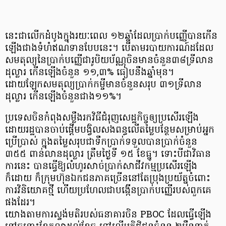
នេះជាលើកដំបូងក្នុងរយៈពេល ១២ឆ្នាំដែលប្រាក់បញ្ញើបានកើន
ឡើងជាងទំហំឥណទានបែបនេះ។ បើតាម​របាយការណ៍ដដែល
សមតុល្យនៃប្រាក់បញ្ញើជារូបិយប័ណ្ណចិនមានចំនួន៣៨ទ្រីលាន
ដុល្លារ កើនឡើងចំនួន ១១,៣% ធៀបនឹងឆ្នាំមុន។
ដោយឡែកសមតុល្យប្រាក់កម្ចីមានចំនួនសរុប ៣១ទ្រីលាន
ដុល្លារ កើនឡើងចំនួនជាង១១%។
ប្រទេសចិនកំពុងសម្លឹងរកវិធីជំរុញសេដ្ឋកិច្ចឲ្យប្រសើរឡើង
ដោយរដ្ឋបានចាប់ផ្តើមបង្វិលសងពន្ធលើតម្លៃបន្ថែមសម្រាប់អ្នក
ប្រើប្រាស់ ក្នុងតម្លៃសរុបជាទឹកប្រាក់​ទទួលបានប្រាក់ចំនួន
៣៥៥ ពាន់លានដុល្លារ ត្រឹមថ្ងៃទី ១៥ ខែធ្នូ។ ទោះបីជាវិធាន
ការនេះ បានធ្វើឱ្យលំហូរសាច់ប្រាក់​សាជីវកម្មប្រសើរឡើង​
ក៏ដោយ ក៏ក្រុមហ៊ុនឯកជនភាគច្រើន​នៅតែប្រុងប្រយ័ត្ន​ចំពោះ​
ការវិនិយោគថ្មី ហើយប្រហែលជា​បង្កើន​ប្រាក់បញ្ញើ​របស់ពួកគេ​
ផងដែរ។
យោងតាមការស្ទង់មតិរបស់ធនាគារចិន PBOC ដែលធ្វើឡើង