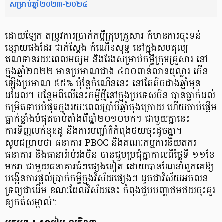
សម្រាប់ឆ្នាំ២០២៣-២០២៤
ដោយឡែក តម្រូវការ​ប្រាក់កម្ចី​ក្រុមគ្រួសារ ក៏មានការចុះទន់
ខ្សោយផងដែរ ជាក់ស្ដែង កំណើនសុទ្ធ នៅក្នុង​សមតុល្យ
ឥណទាន​រយៈពេលមធ្យម និងវែង​សម្រាប់​កម្ចី​ក្រុមគ្រួសារ នៅ
ក្នុង​ឆ្នាំ២០២២ មានប្រមាណជាង ៤០០ពាន់លានដុល្លារ កើន
ឡើងប្រមាណ ៥៥% ប៉ុន្ដែ​កំណើននេះ នៅតែតិចជាង​ឆ្នាំមុន
ដដែល។ បន្ថែមពីលើនេះកម្ចីថ្មីនៅក្នុង​ប្រទេសចិន បានធ្លាក់ដល់
កម្រិតទាប​បំផុត​ក្នុងរយៈពេលប្រាំបីឆ្នាំ​ចុងក្រោយ ហើយចាប់ផ្ដើម
ធ្លាក់ខ្លាំងបំផុតចាប់តាំងពីឆ្នាំ២០១០មក។ ជាមួយគ្នានេះ
ការទិញលក់ខុនដូ និងការបញ្ចាំក៏កំពុងថយចុះដូចគ្នា។
សូមជម្រាបថា ធនាគារ PBOC និងគណៈកម្មការនិយតករ
ធនាគារ និងធានារ៉ាប់រងចិន បានជួបប្រជុំគ្នាកាលពីថ្ងៃទី ១១ខែ
មករា ជាមួយធនាគារធំៗផ្សេងទៀត ដោយបានណែនាំពួកគេ​ឱ្យ​
បង្កើនការផ្តល់ប្រាក់កម្ចីក្នុងវិស័យផ្សេងៗ ដូចជាវិស័យអចលន
ទ្រព្យជាដើម ខណៈដែលវិស័យនេះ កំពុង​ជួបបញ្ហា​ថមថយចុះគួរ
ឲ្យកត់សម្គាល់។