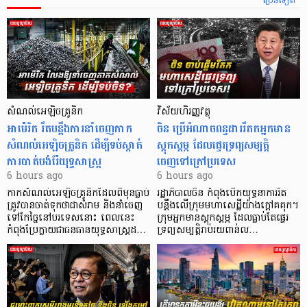
ច្រើនទៀត
សំណល់អេឡិចត្រូនិក
វិស័យហិរញ្ញវត្ថុ
អាម៉េរិក រឹតបន្តឹងការនាំចេញកាក
ចិន ប្រើ​អំណាចពន្ធដាររឹតកអ្នកមាន
សំណល់អេឡិចត្រូនិក ដើម្បីទប់ស្កាត់
ស្ដុកស្ដម្ភ ដែលផ្ទេរទ្រព្យសម្បត្តិ
ការបាត់បង់រ៉ែយុទ្ធសាស្ត្រ
ចេញទៅក្រៅប្រទេស
6 hours ago
6 hours ago
កាក​សំណល់​អេឡិច​ត្រូនិកដែល​ពីមុនធ្លាប់​
រដ្ឋាភិបាលចិន កំពុងបើកយុទ្ធនាការរឹត
ត្រូវបានចាត់ទុកថាជាសំរាម និងនាំចេញ
បន្តឹងលើក្រុមមហាសេដ្ឋី​យ៉ាង​ក្ដៅគគុក។
ទៅកែច្នៃនៅបរទេស​នោះ ពេលនេះ
​ក្រុមអ្នកមានស្ដុកស្ដម្ភ ដែល​ធ្លាប់​តែផ្ទេរ
កំពុងប្រែក្លាយជាធនធានយុទ្ធសាស្ត្រដ…
ទ្រព្យសម្បត្តិរាប់រយពាន់ល…