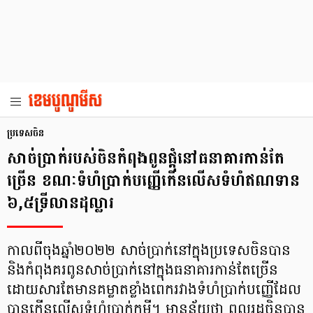
ប្រទេសចិន
សាច់ប្រាក់របស់ចិនកំពុងពូនផ្ដុំនៅធនាគារកាន់តែ
ច្រើន ខណៈទំហំប្រាក់បញ្ញើកើនលើសទំហំឥណទាន
៦,៥ទ្រីលានដុល្លារ
កាលពីចុងឆ្នាំ២០២២ សាច់ប្រាក់នៅក្នុងប្រទេសចិនបាន
និងកំពុងគរពូនសាច់ប្រាក់នៅក្នុងធនាគារកាន់តែច្រើន
ដោយសារតែមានគម្លាតខ្លាំងពេករវាងទំហំប្រាក់បញ្ញើដែល
បានកើនលើសទំហំប្រាក់កម្ចី។ មានន័យថា ពលរដ្ឋចិនបាន