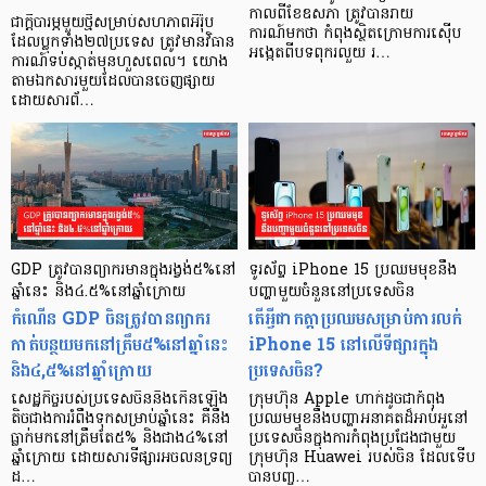
កាលពីខែឧសភា ត្រូវបានរាយ
ជាក្តីបារម្ភមួយថ្មីសម្រាប់សហភាពអឺរ៉ុប
ការណ៍មកថា កំពុងស្ថិតក្រោមការស៊ើប
ដែលប្លុកទាំង២៧ប្រទេស ត្រូវមានវិធាន
អង្កេតពីបទពុករលួយ រ…
ការណ៍ទប់ស្កាត់មុនហួសពេល។ យោង
តាមឯកសារមួយដែលបានចេញផ្សាយ
ដោយសារព័…
GDP ត្រូវបានព្យាករមានក្នុងរង្វង់៥%នៅ
ទូរស័ព្ទ iPhone 15 ប្រឈមមុខនឹង
ឆ្នាំនេះ និង៤.៥%នៅឆ្នាំក្រោយ
បញ្ហាមួយចំនួននៅប្រទេសចិន
កំណើន GDP ចិនត្រូវបានព្យាករ
តើអ្វីជាកត្តាប្រឈមសម្រាប់ការលក់
កាត់បន្ថយមកនៅត្រឹម៥%នៅឆ្នាំនេះ
iPhone 15 នៅលើទីផ្សារក្នុង
និង៤,៥%នៅឆ្នាំក្រោយ
ប្រទេសចិន?
សេដ្ឋកិច្ចរបស់ប្រទេសចិននឹងកើនឡើង
ក្រុមហ៊ុន Apple ហាក់ដូចជាកំពុង
តិចជាងការរំពឹងទុកសម្រាប់ឆ្នាំនេះ គឺនឹង
ប្រឈមមុខនឹងបញ្ហាអនាគតដ៏អាប់អួនៅ
ធ្លាក់មកនៅត្រឹមតែ៥% និងជាង៤%នៅ
ប្រទេសចិនក្នុងការកំពុងប្រជែងជាមួយ
ឆ្នាំក្រោយ ដោយសារទីផ្សារអចលនទ្រព្យ
ក្រុមហ៊ុន Huawei របស់ចិន ដែលទើប
ដ…
បានបញ្ច…