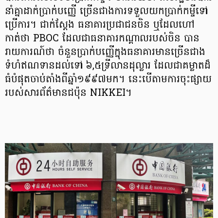
នាំគ្នាដាក់ប្រាក់បញ្ញើ ច្រើនជាងការទទួលយកប្រាក់កម្ចីទៅ
ប្រើការ។ ជាក់ស្ដែង ធនាគារប្រជាជនចិន ឬដែលហៅ
កាត់ថា PBOC ដែលជាធនាគារកណ្ដាលរបស់ចិន បាន
រាយការណ៍ថា ចំនួនប្រាក់បញ្ញើក្នុងធនាគារមានច្រើនជាង
ទំហំឥណទានដល់ទៅ ៦,៥ទ្រីលានដុល្លារ ដែលជាគម្លាតដ៏
ធំបំផុតចាប់តាំងពីឆ្នាំ១៩៩៧មក។ នេះបើតាមការចុះផ្សាយ
របស់សារព័ត៌មានជប៉ុន NIKKEI។