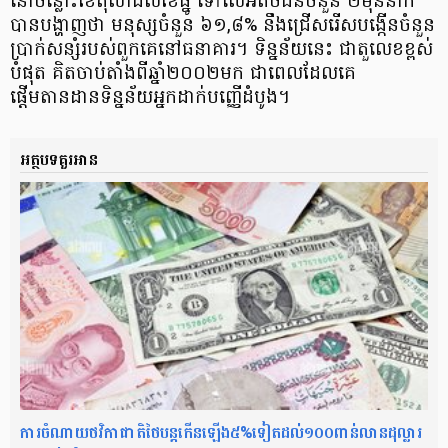
នៅចន្លោះ​ខែតុលា​ដល់ខែធ្នូ ទៅលើអតិថិជនចំនួន ២ម៉ឺននាក់​
បានបង្ហាញថា មនុស្សចំនួន ៦១,៨% នឹងជ្រើសរើស​បង្កើន​ចំនួន​
ប្រាក់សន្សំ​របស់ពួកគេ​នៅ​ធនាគារ។ ទិន្នន័យនេះ ជាតួលេខខ្ពស់
បំផុត គិតចាប់តាំងពី​ឆ្នាំ២០០២មក ជាពេលដែលគេ
ផ្តើមតានដាន​ទិន្នន័យ​អ្នកដាក់បញ្ញើដំបូង។
អត្ថបទគួរអាន
ការចំណាយថវិកាជាតិថៃបន្តកើនឡើង៥%ទៀតដល់១០០ពាន់លានដុល្លារ