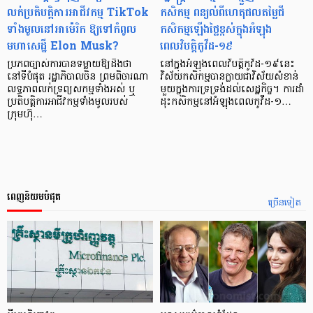
លក់ប្រតិបត្តិការអាជីវកម្ម TikTok
កសិកម្ម ពន្យល់ពីហេតុផលតម្លៃជី
ទាំងមូលនៅអាម៉េរិក ឱ្យទៅកំពូល
កសិកម្មឡើងថ្លៃខ្ពស់ក្នុងអំឡុង
មហាសេដ្ឋី Elon Musk?
ពេលវិបត្តិកូវីដ-១៩
ប្រភពច្បាស់ការបានទម្លាយឱ្យដឹងថា
នៅក្នុងអំឡុងពេលវិបត្តិកូវីដ-១៩នេះ
នៅទីបំផុត រដ្ឋាភិបាលចិន ព្រមពិចារណា
វិស័យកសិកម្មបានក្លាយជាវិស័យសំខាន់
លទ្ធភាពលក់ទ្រព្យសកម្មទាំងអស់ ឬ
មួយក្នុងការទ្រទ្រង់ដល់សេដ្ឋកិច្ច។ ការដាំ
ប្រតិបត្តិការអាជីវកម្មទាំងមូលរបស់
ដុះកសិកម្មនៅអំឡុងពេលកូវីដ-១…
ក្រុមហ៊ុ…
ពេញនិយមបំផុត
ច្រើនទៀត