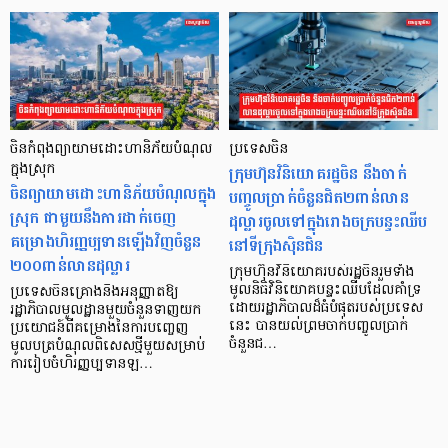
ចិនកំពុងព្យាយាមដោះហានិភ័យបំណុល
ប្រទេសចិន
ក្នុងស្រុក
ក្រុមហ៊ុនវិនិយោគរដ្ឋចិន នឹងចាក់
ចិនព្យាយាមដោះហានិភ័យបំណុលក្នុង
បញ្ចូលប្រាក់ចំនួនជិត២ពាន់លាន
ស្រុក ជាមួយនឹងការដាក់ចេញ
ដុល្លារចូលទៅក្នុងរោងចក្របន្ទះឈីប
គម្រោងហិរញ្ញប្បទានឡើងវិញចំនួន
នៅទីក្រុងស៊ិនជិន
២០០ពាន់លានដុល្លារ
ក្រុមហ៊ុនវិនិយោគរបស់រដ្ឋចិនរួមទាំង
មូលនិធិវិនិយោគបន្ទះឈីបដែលគាំទ្រ
ប្រទេសចិនគ្រោងនឹងអនុញ្ញាតឱ្យ
ដោយរដ្ឋាភិបាលដ៏ធំបំផុតរបស់ប្រទេស
រដ្ឋាភិបាលមូលដ្ឋានមួយចំនួនទាញយក
នេះ បានយល់ព្រមចាក់បញ្ចូលប្រាក់
ប្រយោជន៍ពីគម្រោងនៃការបញ្ចេញ
ចំនួនជ…
មូលបត្របំណុលពិសេសថ្មីមួយសម្រាប់
ការរៀបចំហិរញ្ញប្បទានឡ…