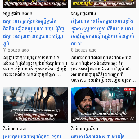
មន្ត្រីទូតថៃ និងចិន
សេដ្ឋកិច្ចសកល
ជម្លោះពាក្យសម្តីរវាងមន្ត្រីទូតថៃ
វៀតណាម នៅតែរក្សាបានភាពខ្លាំង
និងចិន ឡើងកម្ដៅដូចបាយពុះ ជុំវិញ
ក្នុងការស្រូបទាញការវិនិយោគ​ ទោះ
ជម្លោះនៅព្រលានយន្តហោះសុវណ្ណ
សេដ្ឋកិច្ចសកលស្ថិតក្នុងភាពមិនច្បាស់
ភូមិ
លាស់
7 hours ago
8 hours ago
សង្គ្រាមពាក្យសម្តីផ្នែកការទូតរវាងថៃ
ខណៈពេលដែលលំហូរវិនិយោគសកល
និងចិន កំពុងតែផ្ទុះឡើងយ៉ាងក្តៅគគុក។
លោកកំពុងមានទំនោរថយចុះ តែ
លោក ស៊ីហាសាក់ ភួងកេតកែវ រដ្ឋមន្ត្រី
ប្រទេសវៀតណាមឯណោះវិញបែរជា
ការបរទេសថៃ បានចេញមុខផ្លែផ្កា …
អាចទាក់ទាញទុនវិនិយោគផ្ទាល់ពី
បរទេសបានយ៉ាងច្រើនសម្បើមរហូតដ…
វិស័យថាមពល
វិស័យបច្ចេកវិទ្យា
ក្រុមហ៊ុនប្រេងយក្សៗចំនួន៨ ទទួល
ធនាគារពិភពលោក ដាស់តឿន