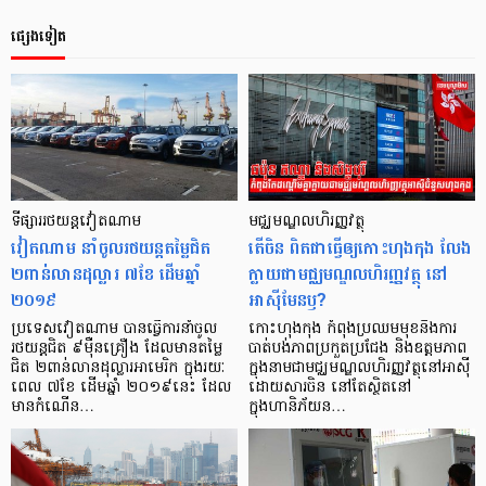
ផ្សេងទៀត
ទីផ្សារ​រថយន្ដ​វៀតណាម​
មជ្ឈមណ្ឌលហិរញ្ញវត្ថុ
វៀតណាម នាំចូលរថយន្តតម្លៃជិត
តើចិន ពិតជាធ្វើឲ្យកោះហុងកុង លែង
២ពាន់លានដុល្លារ ៧ខែ ដើមឆ្នាំ
ក្លាយជាមជ្ឈមណ្ឌលហិរញ្ញវត្ថុ នៅ
២០១៩
អាស៊ីមែនឫ?
ប្រទេសវៀតណាម បានធ្វើការនាំចូល
កោះហុងកុង កំពុងប្រឈមមុខនឹងការ
រថយន្តជិត ៩ម៉ឺនគ្រឿង ដែលមានតម្លៃ
បាត់បង់ភាពប្រកួតប្រជែង និងឧត្តមភាព
ជិត ២ពាន់លានដុល្លារអាមេរិក ក្នុងរយៈ
ក្នុងនាមជាមជ្ឈមណ្ឌលហិរញ្ញវត្ថុនៅអាស៊ី
ពេល ៧ខែ ដើមឆ្នាំ ២០១៩នេះ ដែល
ដោយសារចិន នៅតែស្ថិតនៅ
មានកំណើន…
ក្នុងហានិភ័យន…