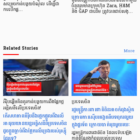
ម៉ូតសម្លៀកបំពាក់លំដាប់ពិភពលោកមួយ
សម្រេចកាត់បន្ថយបំណុល ដើម្បីជា
ចំនួនរួមមានក្រុមហ៊ុន Zara, H&M
ការបើកផ្ល…
និង GAP ជាដើម ត្រូវបានជាប់សង្…
Related Stories
More
អឺរ៉ុបផ្តើមគិតគូរកាត់បន្ថយការពឹងផ្អែកថ្ម
ប្រទេសចិន
អគ្គិសនីលើប្រទេសចិន!
រដ្ឋមន្ត្រីការពារជាតិចិនអាចកំពុងស្ថិត
តើសហភាពអឺរ៉ុបនឹងផ្តេកផ្តួលពឹងលើ
ក្រោមការស៊ើបអង្កេតពីបទពុករលួយ
អាគុយយានយន្ដអគ្គិសនីពីប្រទេសចិន
ក្នុងជួរទ័ព ក្រោយបាត់មុខមួយរយៈ
ដូចខ្លួនធ្លាប់ពឹងផ្អែកលើប្រេងរបស់រុស្ស៊ី
រដ្ឋមន្ត្រីការពារជាតិចិន ដែលទើបឡើង
ដែរទេ?
កាន់តំណែងកំពូលរបស់ប្រទេស