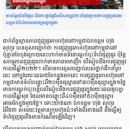
ភាពឆ្អែតនៃទីផ្សារ និងការផ្គត់ផ្គង់លើសតម្រូវការកំពុងក្លាយជាបញ្ហាប្រឈម
សម្រាប់វិស័យអចលនទ្រព្យកម្ពុជា
ពាក់ព័ន្ធស្ថានភាពជួញដូរភាគហ៊ុននៅកម្ពុជាឯកឧត្តម ហុង
សុហួរ បានគូសបញ្ជាក់ថា ការជួញដូរភាគហ៊ុននៅកម្ពុជានៅ
ប៉ុន្មានខែចុងក្រោយនេះហាក់មានទំនោរធ្លាក់ចុះទំហំជួញដូរ ប៉ុន្ដែ
សកម្មភាពជួញដូរហាក់មានភាពមមាញឺក បើធៀបនឹងការជួញដូរ
កាលពីឆ្នាំ២០២២។ បើតាមការគូសបញ្ជាក់របស់ថ្នាក់ដឹកនាំរូប
នេះ នៅក្នុងរយៈពេល៥ខែកន្លងមកនេះ ការជួញដូរភាគហ៊ុននៅ
កម្ពុជាមានទំហំចន្លោះពី២០ម៉ឺនដុល្លារទៅ៣០ម៉ឺនដុល្លារក្នុង១ថ្ងៃ
មានការធ្លាក់ចុះបន្តិចបើធៀបនឹងការជួញដូរក្នុងរយៈពេលដូចគ្នា
កាលពីឆ្នាំមុន ដែលមានចន្លោះពី៤០ម៉ឺនទៅ៥០ម៉ឺនដុល្លារ
អាមេរិកក្នុងមួយថ្ងៃ។ ទោះយ៉ាងណា ឯកឧត្តម ហុង សុហួរ
រំពឹងថា តាមរយៈវត្តមានក្រុមហ៊ុនធំៗទាំងពីរខាងលើ នឹងធ្វើឲ្យ​
ទំហំជួញដូរនឹងមានកំណើនឡើងវិញ។