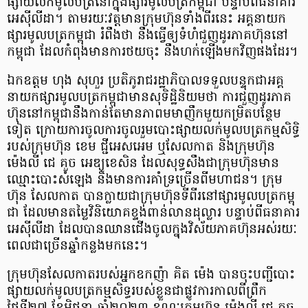
ផ្សាយលក់មូលបត្រ​នៅក្នុងផ្សារមូលបត្រកម្ពុជា បន្ទាប់ពីធនាគារ
អេស៊ីលីដា។ តាមរយៈវត្តមានក្រុមហ៊ុនទាំងពីរនេះ អគ្គនាយក
ផ្សារមូលបត្រ​កម្ពុជា រំពឹងថា នឹងធ្វើឲ្យទំហំជួញដូរភាគហ៊ុននៅ
កម្ពុជា ដែលកំពុងមានការថយចុះ នឹងហក់ឡើងមកវិញផងដែរ។
ឯកឧត្តម ហុង សុហួរ ប្រតិភូរាជរដ្ឋាភិបាលទទួលបន្ទុកជាអគ្គ
នាយកផ្សារមូលបត្រកម្ពុជាមានសុទិដ្ឋិនិយមថា ការជួញដូរភាគ
ហ៊ុននៅកម្ពុជានឹងកាន់តែមានភាពមមាញឹកមួយកម្រិតបន្ថែម
ទៀត ក្រោយការចូលការចូលរួមបោះផ្សាយលក់មូលបត្រកម្មសិទ្ធិ
របស់ក្រុមហ៊ុន ខេម ជ្ជីអេសអេម ឬសែលកាត និងក្រុមហ៊ុន
ម៉េងលី ជេ គួច អេឌ្យូខេសិន ដែលសុទ្ធសឹងជាក្រុមហ៊ុនមាន
ឈ្មោះបោះសំឡេង និងមានការគាំទ្រច្រើនពីមហាជន។ ក្រុម
ហ៊ុន សែលកាត បានក្លាយជាក្រុមហ៊ុនទីពីរនៅផ្សារមូលបត្រកម្ពុ
ជា ដែលមានតម្លៃវិនិយោគខ្ទង់ពាន់លានដុល្លារ បន្ទាប់ពីធនាគារ
អេស៊ីលីដា ដែលបានឈានជើងចូលក្នុងវិស័យភាគហ៊ុនអស់រយៈ
ពេលជាច្រើនឆ្នាំកន្លងមកនេះ។
ក្រុមហ៊ុនសែលកាតរបស់អ្នកឧកញ៉ា គិត ម៉េង បានចុះបញ្ជីបោះ
ផ្សាយលក់មូលបត្រកម្មសិទ្ធរបស់ខ្លួនជាផ្លូវការកាលពីព្រឹក