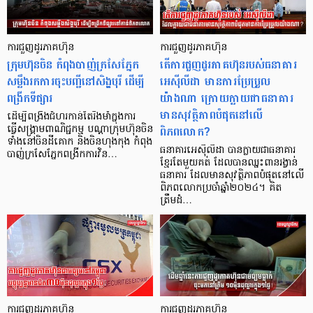
ការជួញដូរភាគហ៊ុន
ការជួញដូរភាគហ៊ុន
ក្រុមហ៊ុនចិន កំពុងបាញ់ក្រសែភ្នែក
តើការជួញដូរភាគហ៊ុនរបស់ធនាគារ
សម្លឹងរកការចុះបញ្ជីនៅសិង្ហបុរី ដើម្បី
អេស៊ីលីដា មានការប្រែប្រួល
ពង្រីកទីផ្សារ
យ៉ាងណា ក្រោយក្លាយជាធនាគារ
មានសុវត្ថិភាពបំផុតនៅលើ
ដើម្បីពង្រឹងជំហរកាន់តែរឹងមាំក្នុងការ
ពិភពលោក?
ធ្វើសង្រ្គាមពាណិជ្ជកម្ម បណ្តាក្រុមហ៊ុនចិន
ទាំងនៅចិនដីគោក និងចិនហុងកុង កំពុង
ធនាគារអេស៊ីលីដា បានក្លាយជាធនាគារ
បាញ់ក្រសែភ្នែកពង្រីកការវិន…
ខ្មែរតែមួយគត់ ដែលបានឈ្នះពានរង្វាន់
ធនាគារ ដែលមានសុវត្ថិភាពបំផុតនៅលើ
ពិភពលោកប្រចាំឆ្នាំ២០២៤។ គិត
ត្រឹមដំ…
ការជួញដូរភាគហ៊ុន
ការជួញដូរភាគហ៊ុន