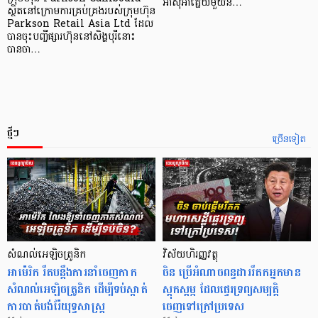
អាស៊ី​អាគ្នេយ៍​មួយ​ន…
ស្ថិតនៅក្រោមការគ្រប់គ្រងរបស់ក្រុមហ៊ុន
Parkson Retail Asia Ltd ដែល
បានចុះបញ្ចីផ្សារហ៊ុននៅសិង្ហបុរីនោះ
បានចា…
ថ្មីៗ
ច្រើនទៀត
សំណល់អេឡិចត្រូនិក
វិស័យហិរញ្ញវត្ថុ
អាម៉េរិក រឹតបន្តឹងការនាំចេញកាក
ចិន ប្រើ​អំណាចពន្ធដាររឹតកអ្នកមាន
សំណល់អេឡិចត្រូនិក ដើម្បីទប់ស្កាត់
ស្ដុកស្ដម្ភ ដែលផ្ទេរទ្រព្យសម្បត្តិ
ការបាត់បង់រ៉ែយុទ្ធសាស្ត្រ
ចេញទៅក្រៅប្រទេស