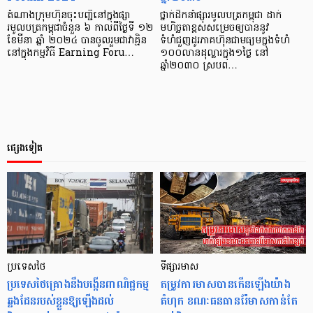
តំណាងក្រុមហ៊ុនចុះបញ្ជីនៅក្នុងផ្សា
ថ្នាក់ដឹកនាំផ្សារមូលបត្រកម្ពុជា ដាក់
រមូលបត្រកម្ពុជាចំនួន ៦ កាលពីថ្ងៃទី ១២
មហិច្ឆតាខ្ពស់សម្រេចឲ្យបាននូវ
ខែមីនា ឆ្នាំ ២០២៤ បានចូលរួមជាវាគ្មិន
ទំហំជួញដូរភាគហ៊ុនជាមធ្យមក្នុងទំហំ
នៅក្នុងកម្មវិធី Earning Foru…
១០០លានដុល្លារក្នុង១ថ្ងៃ នៅ
ឆ្នាំ២០៣០ ស្របព…
ផ្សេងទៀត
ប្រទេសថៃ
ទីផ្សារមាស
ប្រទេសថៃគ្រោងនឹងបង្កើនពាណិជ្ជកម្ម
តម្រូវការមាសបានកើនឡើងយ៉ាង
ឆ្លងដែនរបស់ខ្លួនឱ្យឡើងដល់
គំហុក ខណៈធនធានរ៉ែមាសកាន់តែ