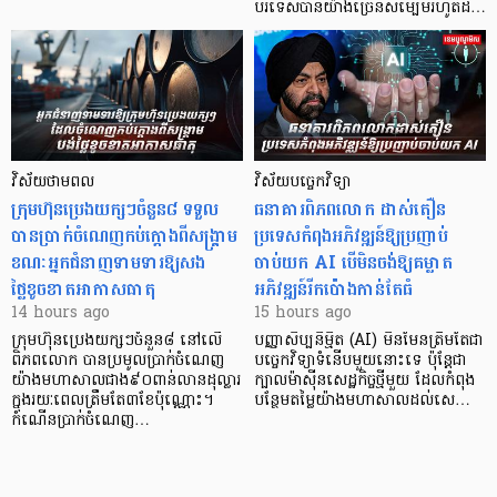
បរទេសបានយ៉ាងច្រើនសម្បើមរហូតដ…
វិស័យថាមពល
វិស័យបច្ចេកវិទ្យា
ក្រុមហ៊ុនប្រេងយក្សៗចំនួន៨ ទទួល
ធនាគារពិភពលោក ដាស់តឿន
បានប្រាក់ចំណេញកប់ក្តោងពីសង្គ្រាម
ប្រទេសកំពុងអភិវឌ្ឍន៍ឱ្យប្រញាប់
ខណៈអ្នកជំនាញទាមទារឱ្យសង
ចាប់យក AI បើមិនចង់ឱ្យគម្លាត
ថ្លៃខូចខាតអាកាសធាតុ
អភិវឌ្ឍន៍រីកប៉ោងកាន់តែធំ
14 hours ago
15 hours ago
ក្រុមហ៊ុនប្រេងយក្សៗចំនួន៨ នៅលើ
បញ្ញាសិប្បនិម្មិត (AI) មិនមែនត្រឹមតែជា
ពិភពលោក បានប្រមូលប្រាក់ចំណេញ
បច្ចេកវិទ្យាទំនើបមួយនោះទេ ប៉ុន្តែជា
យ៉ាងមហាសាលជាង៩០ពាន់លានដុល្លារ
ក្បាលម៉ាស៊ីនសេដ្ឋកិច្ចថ្មីមួយ ដែលកំពុង
ក្នុងរយៈពេលត្រឹមតែ៣ខែប៉ុណ្ណោះ។
បន្ថែមតម្លៃយ៉ាងមហាសាលដល់សេ…
កំណើនប្រាក់ចំណេញ…