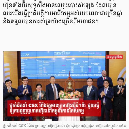
ហ៊ុនទាំងពីរសុទ្ធសឹងមានឈ្មោះបោះសំឡេង ដែលបាន
ឈរជើងធ្វើប្រតិបត្តិការអាជីវកម្មអស់រយៈពេលជាច្រើនឆ្នាំ
និងទទួលបានការគាំទ្រយ៉ាងច្រើនពីមហាជន។
ថ្នាក់ដឹកនាំ CSX រំពឹងវត្តមានក្រុមហ៊ុនថ្មីធំៗពីរ ជួយធ្វើឲ្យការជួញដូរភាគហ៊ុននៅកម្ពុជាកាន់តែ