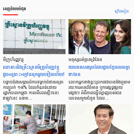
ពេញនិយមបំផុត
ច្រើនទៀត
មីក្រូ​ហិរញ្ញវត្ថុ
មនុស្ស​ធម៌​គ្មាន​ព្រំដែន
ធនាគារ​និង​គ្រឹះស្ថាន​មីក្រូ​ហិរញ្ញវត្ថុ​
ជន​បរទេស​៣​រូប​ដែល​ជួយ​ខ្មែរ​លេច​ធ្លោ​
ជួប«គ្រោះ»ក្តៅ​គគុក​មួយ​ទៀត​ហើយ!
ជាង​គេ
បន្ទាប់​ពី​រង​សម្ពាធ​​ពី​ការ​ទម្លាក់​ពិដាន​អត្រា​
លោកអ្នក​នាង​ខ្លះ​ប្រាកដ​ជា​បាន​​ដឹង​ឮ​តាម​
ការ​ប្រាក់ ១៨​% ដែល​កំណត់​ដោយ​
រយៈ​ការ​អាន​ព័ត៌មាន ឬ​ការ​ផ្សព្វផ្សាយ​
រដ្ឋាភិបាល​កម្ពុជា កាល​ពី​ពេល​ថ្មីៗ​នេះ
ផ្សេងៗ អំពី​ភាព​ល្បីល្បាញ​របស់​ជន​
ឥឡូវ​នេះ ធនាគ…
បរទេស​មួយ​ចំនួន ដែល…