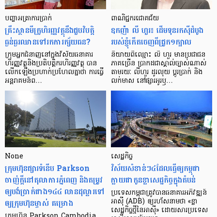
បញ្ហា​អត្រា​ការប្រាក់
ពាណិជ្ជករជោគជ័យ
គ្រឹះស្ថាន​មីក្រូ​ហិរញ្ញវត្ថុ​នឹង​ជួប​វិបត្តិ​
ឧកញ៉ា លី ហួរ៖ ដើមទុនរកស៊ីដំបូង
ធ្ងន់ធ្ងរ​ឈាន​ទៅ​រក​ការ​ក្ស័យធន?
របស់ខ្ញុំកើតចេញពីជ្រូក១ក្បាល
ក្រុម​អ្នក​ជំនាញ​នៅ​ក្នុង​វិស័យ​ធនាគារ
និយាយ​ពី​ឈ្មោះ លី ហួរ មាន​ប្រជាជន​
ហិរញ្ញវត្ថុ​និង​ប្រតិបត្តិករ​ហិរញ្ញ​វត្ថុ បាន​​
ភាគ​ច្រើន ប្រាកដ​ជា​ស្គាល់​ច្បាស់​ណាស់
លើក​ឡើង​ប្រហាក់​ប្រហែល​គ្នា​ថា ការ​ធ្វើ​
តាមរយៈ លីហួរ ដូរ​លុយ ប្តូរ​បា្រក់ និង​
អន្តរាគមន៍​ព…
លក់​មាស នៅ​ផ្សារ​អូរ​ឫ…
None
សេដ្ឋកិច្ច​
ក្រុមហ៊ុនផ្សារទំនើប Parkson
វិស័យ​សំខាន់ៗ​៤​ដែល​ធ្វើ​ឲ្យ​កម្ពុជា​
ចាញ់ក្ដីនៅតុលាការភ្នំពេញ និងតម្រូវ
ក្លាយ​ជា​កូន​ខ្លា​សេដ្ឋកិច្ច​ក្នុង​តំបន់
ឲ្យបង់ប្រាក់ជាង១៤៤ លានដុល្លារទៅ
ប្រទេស​កម្ពុជា​ត្រូវ​បាន​ធនាគារ​អភិវឌ្ឍន៍​
ឲ្យក្រុមហ៊ុនម្ចាស់ គម្រោង
អាស៊ី (ADB) ឲ្យ​រហ័ស​នាមថា «ខ្លា​
សេដ្ឋកិច្ច​ថ្មី​នៃ​អាស៊ី» ដោយសារ​ប្រទេស​
ក្រុមហ៊ុន Parkson Cambodia