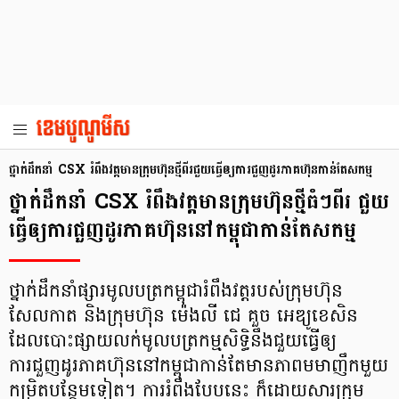
ថ្នាក់ដឹកនាំ CSX រំពឹងវត្តមានក្រុមហ៊ុនថ្មីពីរជួយធ្វើឲ្យការជួញដូរភាគហ៊ុនកាន់តែសកម្ម
ថ្នាក់ដឹកនាំ CSX រំពឹងវត្តមានក្រុមហ៊ុនថ្មីធំៗពីរ ជួយ
ធ្វើឲ្យការជួញដូរភាគហ៊ុននៅកម្ពុជាកាន់តែសកម្ម
ថ្នាក់ដឹកនាំផ្សារមូលបត្រកម្ពុជារំពឹងវត្តរបស់ក្រុមហ៊ុន
សែលកាត និងក្រុមហ៊ុន ម៉េងលី ជេ គួច អេឌ្យូខេសិន
ដែលបោះផ្សាយលក់មូលបត្រកម្មសិទ្ធិនឹងជួយធ្វើឲ្យ
ការជួញដូរភាគហ៊ុននៅកម្ពុជាកាន់តែមានភាពមមាញឹកមួយ
កម្រិតបន្ថែមទៀត។ ការរំពឹងបែបនេះ ក៏ដោយសារក្រុម