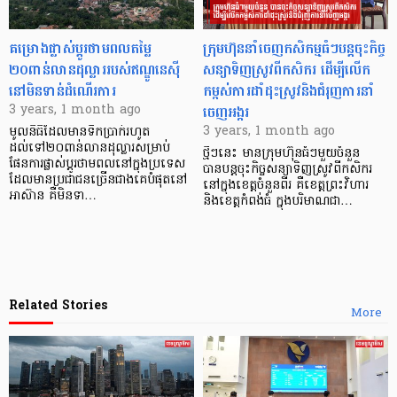
គម្រោងផ្លាស់ប្ដូរថាមពលតម្លៃ
ក្រុមហ៊ុននាំចេញកសិកម្មធំៗបន្ដចុះកិច្ច
២០ពាន់លានដុល្លាររបស់ឥណ្ឌូនេស៊ី
សន្យាទិញស្រូវពីកសិករ ដើម្បីលើក
នៅមិនទាន់ដំណើរការ
កម្ពស់ការដាំដុះស្រូវនិងជំរុញការនាំ
ចេញអង្ករ
3 years, 1 month ago
3 years, 1 month ago
មូលនិធិដែលមានទឹកប្រាក់រហូត
ដល់ទៅ២០ពាន់លានដុល្លារសម្រាប់
ថ្មីៗនេះ មានក្រុមហ៊ុនធំៗមួយចំនួន
ផែនការផ្លាស់ប្ដូរថាមពលនៅក្នុងប្រទេស
បានបន្ដចុះកិច្ចសន្យាទិញស្រូវពីកសិករ
ដែលមានប្រជាជនច្រើនជាងគេបំផុតនៅ
នៅក្នុងខេត្តចំនួនពីរ គឺខេត្តព្រះវិហារ
អាស៊ាន គឺមិនទា…
និងខេត្តកំពង់ធំ ក្នុងបរិមាណជា…
Related Stories
More