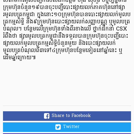
បើតាមការគូសបញ្ជាក់របស់ឯកឧត្តម ហុង សុហួរ បច្ចុប្បន្នមាន
ក្រុមហ៊ុនចំនួន១៩បានចុះបញ្ជីបោះផ្សាយលក់ភាគហ៊ុននៅផ្សា
រមូលបត្រកម្ពុជា ក្នុងនោះ១០ក្រុមហ៊ុនបានបោះផ្សាយលក់មូលប
ត្រកម្មសិទ្ធិ និង៩ក្រុមហ៊ុនបោះផ្សាយលក់សញ្ញាបណ្ណ ឬមូលបត្រ
បំណុល។ បន្ថែមលើក្រុមហ៊ុនទាំងពីរខាងលើ ថ្នាក់ដឹកនាំ CSX
រំពឹងថា ផ្សារមូលបត្រកម្ពុជានឹងទទួលបានក្រុមហ៊ុនចុះបញ្ជីបោះ
ផ្សាយលក់មូលបត្រកម្មសិទ្ធិចំនួនមួយ និងបោះផ្សាយលក់
មូលបត្របំណុលពី៣ទៅ៤ក្រុមហ៊ុនបន្ថែមទៀតនៅឆ្នាំនេះ ឬ
ដើមឆ្នាំក្រោយ៕
Share to Facebook
Twitter