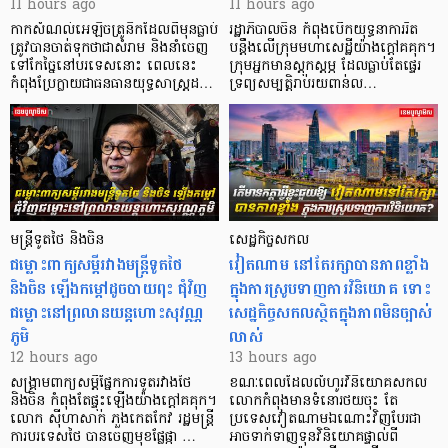
11 hours ago
11 hours ago
កាក​សំណល់​អេឡិច​ត្រូនិកដែល​ពីមុនធ្លាប់​
រដ្ឋាភិបាលចិន កំពុងបើកយុទ្ធនាការរឹត
ត្រូវបានចាត់ទុកថាជាសំរាម និងនាំចេញ
បន្តឹងលើក្រុមមហាសេដ្ឋី​យ៉ាង​ក្ដៅគគុក។
ទៅកែច្នៃនៅបរទេស​នោះ ពេលនេះ
​ក្រុមអ្នកមានស្ដុកស្ដម្ភ ដែល​ធ្លាប់​តែផ្ទេរ
កំពុងប្រែក្លាយជាធនធានយុទ្ធសាស្ត្រដ…
ទ្រព្យសម្បត្តិរាប់រយពាន់ល…
មន្ត្រីទូតថៃ និងចិន
សេដ្ឋកិច្ចសកល
ជម្លោះពាក្យសម្តីរវាងមន្ត្រីទូតថៃ
វៀតណាម នៅតែរក្សាបានភាពខ្លាំង
និងចិន ឡើងកម្ដៅដូចបាយពុះ ជុំវិញ
ក្នុងការស្រូបទាញការវិនិយោគ​ ទោះ
ជម្លោះនៅព្រលានយន្តហោះសុវណ្ណ
សេដ្ឋកិច្ចសកលស្ថិតក្នុងភាពមិនច្បាស់
ភូមិ
លាស់
12 hours ago
13 hours ago
សង្គ្រាមពាក្យសម្តីផ្នែកការទូតរវាងថៃ
ខណៈពេលដែលលំហូរវិនិយោគសកល
និងចិន កំពុងតែផ្ទុះឡើងយ៉ាងក្តៅគគុក។
លោកកំពុងមានទំនោរថយចុះ តែ
លោក ស៊ីហាសាក់ ភួងកេតកែវ រដ្ឋមន្ត្រី
ប្រទេសវៀតណាមឯណោះវិញបែរជា
ការបរទេសថៃ បានចេញមុខផ្លែផ្កា …
អាចទាក់ទាញទុនវិនិយោគផ្ទាល់ពី