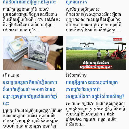
ជិត៥០ពាន់លានដុល្លារនៅឆ្នាំនេះ
ខ្សត់ពិបាករក
ពាណិជ្ជកម្មឆ្លងកាត់ព្រំដែនរបស់
ស្ថាប័នក្រុមប្រឹក្សាមាស
ប្រទេសថៃជាមួយនឹងប្រទេសជិតខាង
ពិភពលោក(WGC)បានលើកឡើងថា
នឹងកើនឡើងយ៉ាងតិច ៥% នៅឆ្នាំនេះ
តម្រូវការមាសបានបន្តកើនឡើងយ៉ាង
គឺឡើងដល់ជិត៥០ពាន់លានដុល្លារ
គំហុកនៅមួយរយៈចុងក្រោយ បន្ទាប់ពី
ដោយសារមានតម្រូវក…
មានកើនឡើងភាពតានតឹងផ្នែកភូម…
វៀតណាម
វិស័យកសិកម្ម
ទុនបម្រុងអន្តរជាតិរបស់វៀតណាម
ហេតុអ្វីអ្នកមានធនធាននៅកម្ពុជា
នឹងហក់ឡើងដល់ ១០០ពាន់លាន
ភាគច្រើនមិនសូវចាប់
ដុល្លារត្រឡប់មកវិញនៅដំណាច់ឆ្នាំ
អារម្មណ៍វិនិយោគក្នុងវិស័យកសិកម្ម?
នេះ
វិស័យកសិកម្មជាវិស័យដ៏មានសក្ដានុពល
មួយក្នុងការជួយទ្រទ្រង់សេដ្ឋកិច្ច និងសន្តិ
ក្រុមអ្នកវិភាគសេដ្ឋកិច្ចបង្ហាញនូវក្ដីរំពឹងថា
សុខស្បៀងរបស់កម្ពុជា។ នៅក្នុង
ធនាគារកណ្ដាលរបស់វៀតណាមនឹង
ឆ្នាំ២០២៤ កន្លងទៅ កម្ពុជា ផលិត
នាំមកនូវទុនបម្រុងអន្តរជាតិដល់កម្រិត
កសិផលប…
១០០ពាន់លានដុល្លារត្រឡប់មកវិញ