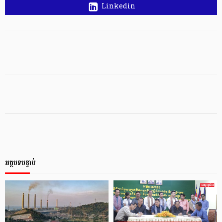
Linkedin
អត្ថបទបន្ទាប់