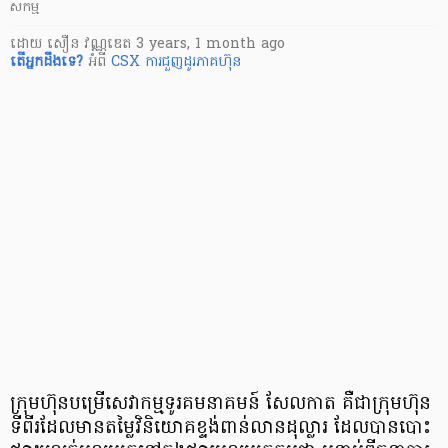
សកម្ម
ដោយ
សឿន វណ្ណឌេត
3 years, 1 month ago
តើ​អ្នក​ដឹងទេ?
អំពី
CSX
ការជួញដូរភាគហ៊ុន
ក្រុមហ៊ុនបម្រើសេវាកម្មទូរគមនាគមន៍ សែលកាត គឺជាក្រុមហ៊ុន
ទីពីរដែលមានតម្លៃវិនិយោគខ្ទង់ពាន់លានដុល្លារ ដែលបានបោះ