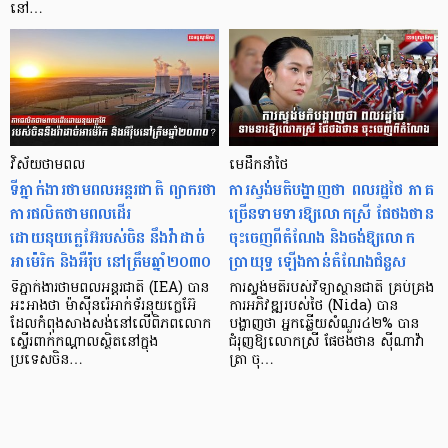
នៅ…
វិស័យថាមពល
មេដឹកនាំថៃ
ទីភ្នាក់ងារថាមពលអន្តរជាតិ ព្យាករថា
ការស្ទង់មតិបង្ហាញថា ពលរដ្ឋថៃ ភាគ
ការផលិតថាមពលដើរ
ច្រើនទាមទារឱ្យលោកស្រី ផែថងថាន
ដោយនុយក្លេអ៊ែរបស់ចិន នឹងវ៉ាដាច់
ចុះចេញពីតំណែង និងចង់ឱ្យលោក
អាម៉េរិក និងអឺរ៉ុប នៅត្រឹមឆ្នាំ២០៣០
ប្រាយុទ្ធ ឡើងកាន់តំណែងជំនួស
ទីភ្នាក់ងារថាមពលអន្តរជាតិ (IEA) បាន
ការស្ទង់មតិរបស់វិទ្យាស្ថានជាតិ គ្រប់គ្រង
អះអាងថា ម៉ាស៊ីនរ៉េអាក់ទ័រនុយក្លេអ៊ែ
ការអភិវឌ្ឍរបស់ថៃ (Nida) បាន
ដែលកំពុងសាងសង់នៅលើពិភពលោក
បង្ហាញថា អ្នកឆ្លើយសំណួរ៤២% បាន
ស្ទើរពាក់កណ្តាលស្ថិតនៅក្នុង
ជំរុញឱ្យលោកស្រី ផែថងថាន ស៊ីណាវ៉ា
ប្រទេសចិន…
ត្រា ចុ…