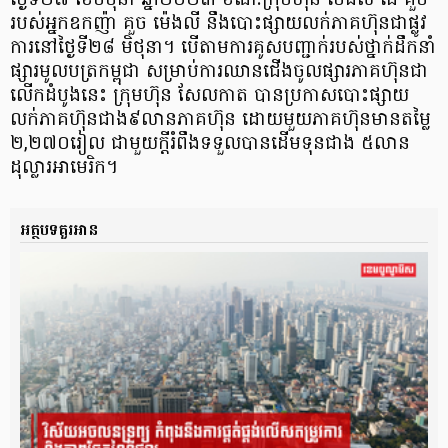
ថ្ងៃទី២៧ ខែមិថុនា ឆ្នាំ២០២៣ ខណៈក្រុមហ៊ុន ម៉េងលី ជេ គួច
របស់អ្នកឧកញ៉ា គួច ម៉េងលី នឹងបោះផ្សាយលក់ភាគហ៊ុនជាផ្លូវ
ការនៅថ្ងៃទី២៨ មិថុនា។ បើតាមការគូសបញ្ជាក់របស់ថ្នាក់ដឹកនាំ
ផ្សារមូលបត្រកម្ពុជា សម្រាប់ការឈានជើងចូលផ្សារភាគហ៊ុន​ជា
លើកដំបូងនេះ ក្រុមហ៊ុន សែលកាត បានប្រកាស​បោះផ្សាយ
លក់ភាគហ៊ុនជាង៩លានភាគហ៊ុន ដោយមួយភាគហ៊ុនមានតម្លៃ
២,២៧០រៀល ជាមួយក្តីរំពឹងទទួលបានដើមទុនជាង ៥លាន
ដុល្លារអាមេរិក។
អត្ថបទគួរអាន