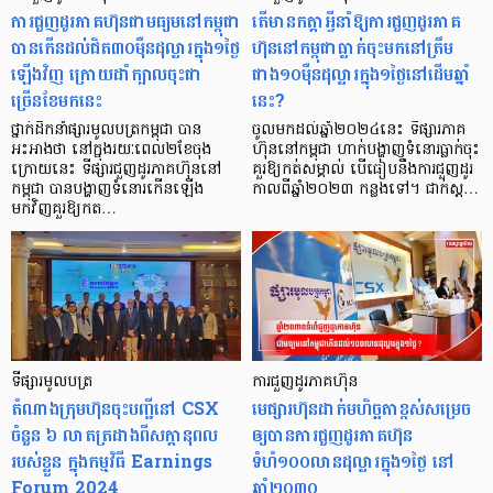
ការជួញដូរភាគហ៊ុនជាមធ្យមនៅកម្ពុជា
តើមានកត្តាអ្វីនាំឱ្យការជួញដូរភាគ
បានកើនដល់ជិត៣០ម៉ឺនដុល្លារក្នុង១ថ្ងៃ
ហ៊ុននៅកម្ពុជាធ្លាក់ចុះមកនៅត្រឹម
ឡើងវិញ ក្រោយដាំក្បាលចុះជា
ជាង១០ម៉ឺនដុល្លារក្នុង១ថ្ងៃនៅដើមឆ្នាំ
ច្រើនខែមកនេះ
នេះ?
ថ្នាក់ដឹកនាំផ្សារមូលបត្រកម្ពុជា បាន
ចូលមកដល់ឆ្នាំ២០២៤នេះ ទីផ្សារភាគ
អះអាងថា នៅក្នុងរយៈពេល២ខែចុង
ហ៊ុននៅកម្ពុជា ហាក់បង្ហាញទំនោរធ្លាក់ចុះ
ក្រោយនេះ ទីផ្សារជួញដូរភាគហ៊ុននៅ
គួរឱ្យកត់សម្គាល់ បើធៀបនឹងការជួញដូរ
កម្ពុជា បានបង្ហាញទំនោរកើនឡើង
កាលពីឆ្នាំ២០២៣ កន្លងទៅ។ ជាក់ស្ត…
មកវិញគួរឱ្យកត…
ទីផ្សារមូលបត្រ
ការជួញដូរភាគហ៊ុន
តំណាងក្រុមហ៊ុនចុះបញ្ជីនៅ CSX
មេផ្សារហ៊ុនដាក់មហិច្ឆតាខ្ពស់សម្រេច
ចំនួន ៦ លាតត្រដាងពីសក្ដានុពល
ឲ្យបានការជួញដូរភាគហ៊ុន
របស់ខ្លួន ក្នុងកម្មវិធី Earnings
ទំហំ១០០លានដុល្លារក្នុង១ថ្ងៃ នៅ
Forum 2024
ឆ្នាំ២០៣០