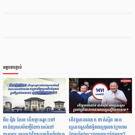
អត្ថបទបន្ទាប់
ជីប ម៉ុង លែន បើកទ្វារឆ្ពោះទៅ
តើវត្តមានលោក ថាក់ស៊ីន អាច
កាន់យុគសម័យថ្មីនៃការរស់នៅ
ស្រោចស្រង់ឥទ្ធិពលក្រុមអាវក្រហម
តាមរយៈគម្រោងវីឡាប្រណីតដំបូងគេ
ដែលកំពុងចុះខ្សោយបានដែរឬទេ?