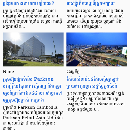
ធ្ងន់ធ្ងរ​ឈាន​ទៅ​រក​ការ​ក្ស័យធន?
របស់ខ្ញុំកើតចេញពីជ្រូក១ក្បាល
ក្រុម​អ្នក​ជំនាញ​នៅ​ក្នុង​វិស័យ​ធនាគារ
និយាយ​ពី​ឈ្មោះ លី ហួរ មាន​ប្រជាជន​
ហិរញ្ញវត្ថុ​និង​ប្រតិបត្តិករ​ហិរញ្ញ​វត្ថុ បាន​​
ភាគ​ច្រើន ប្រាកដ​ជា​ស្គាល់​ច្បាស់​ណាស់
លើក​ឡើង​ប្រហាក់​ប្រហែល​គ្នា​ថា ការ​ធ្វើ​
តាមរយៈ លីហួរ ដូរ​លុយ ប្តូរ​បា្រក់ និង​
អន្តរាគមន៍​ព…
លក់​មាស នៅ​ផ្សារ​អូរ​ឫ…
None
សេដ្ឋកិច្ច​
ក្រុមហ៊ុនផ្សារទំនើប Parkson
វិស័យ​សំខាន់ៗ​៤​ដែល​ធ្វើ​ឲ្យ​កម្ពុជា​
ចាញ់ក្ដីនៅតុលាការភ្នំពេញ និងតម្រូវ
ក្លាយ​ជា​កូន​ខ្លា​សេដ្ឋកិច្ច​ក្នុង​តំបន់
ឲ្យបង់ប្រាក់ជាង១៤៤ លានដុល្លារទៅ
ប្រទេស​កម្ពុជា​ត្រូវ​បាន​ធនាគារ​អភិវឌ្ឍន៍​
ឲ្យក្រុមហ៊ុនម្ចាស់ គម្រោង
អាស៊ី (ADB) ឲ្យ​រហ័ស​នាមថា «ខ្លា​
សេដ្ឋកិច្ច​ថ្មី​នៃ​អាស៊ី» ដោយសារ​ប្រទេស​
ក្រុមហ៊ុន Parkson Cambodia
អាស៊ី​អាគ្នេយ៍​មួយ​ន…
ស្ថិតនៅក្រោមការគ្រប់គ្រងរបស់ក្រុមហ៊ុន
Parkson Retail Asia Ltd ដែល
បានចុះបញ្ចីផ្សារហ៊ុននៅសិង្ហបុរីនោះ
បានចា…