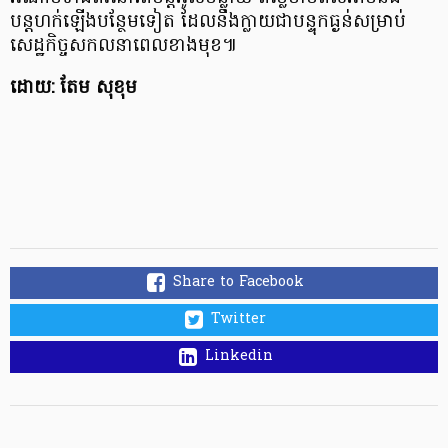
បន្តហក់ឡើងបន្ថែមទៀត ដែលនឹងក្លាយជាបន្ទុកធ្ងន់សម្រាប់
សេដ្ឋកិច្ចសកលនាពេលខាងមុខ៕
ដោយ: តែម សុខុម
Share to Facebook
Twitter
Linkedin