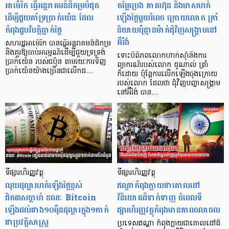
​អាម៉េរិក ធ្វើអន្តរាគមន៍ដ៏កម្របំផុត
តម្លៃប្រេង ភាគហ៊ុន និងមាសហក់
ដើម្បីជួយគាំទ្រប្រាក់យ៉េន ដែល
ឡើងថ្លៃមួយរំពេច ក្រោយលោក ត្រាំ
កំពុងជួបវិបត្តិធ្លាក់ថ្លៃ
និយាយប៉ុន្មានម៉ាត់ជុំវិញសង្គ្រាមនៅ
អ៊ីរ៉ង់
សហរដ្ឋអាម៉េរិក បានធ្វើអន្តរាគមន៍ដ៏កម្រ
និងគួរឱ្យចាប់អារម្មណ៍ដើម្បីជួយទ្រទ្រង់
ទោះបីពិភពលោកហាក់ស៊ាំនឹងការ
ប្រាក់យ៉េន របស់ជប៉ុន តាមរយៈការទិញ
ព្យាករណ៍របស់លោក ដូណាល់ ត្រាំ
ប្រាក់យ៉េនយ៉ាង​ច្រើនជាលើកដ…
ក៏ដោយ ប៉ុន្តែការលើកឡើងចុងក្រោយ
របស់លោក ដែលថា ជុំវិញបញ្ហាសង្គ្រាម
នៅអ៊ីរ៉ង់ បាន…
ទីផ្សារហិរញ្ញវត្ថុ
ទីផ្សារហិរញ្ញវត្ថុ
លុយដុល្លារហក់ឡើងថ្លៃខ្ពស់
ឥណ្ឌាកំពុងក្លាយជាគោលដៅ
ជិត៣សប្តាហ៍ ខណៈ Bitcoin
វិនិយោគដ៏ទាក់ទាញ ចំពេលទី
ឡើងដល់ជាង១០ម៉ឺនដុល្លារក្នុង១កាក់
ផ្សារហិរញ្ញវត្ថុកំពុងមានភាពចលាចល
ជាប្រវត្តិសាស្ត្រ
ប្រទេសឥណ្ឌា កំពុងក្លាយជាគោលដៅដ៏