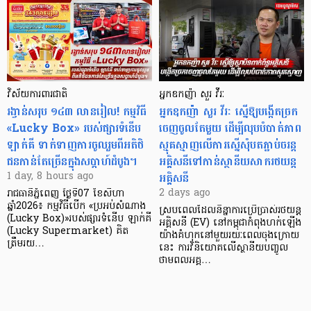
វិស័យការពារជាតិ
អ្នកឧកញ៉ា សួរ វីរៈ
រង្វាន់សរុប ១៤៣ លានរៀល! កម្មវិធី
អ្នកឧកញ៉ា សួរ វីរៈ ស្នើឱ្យបង្កើតច្រក
«Lucky Box» របស់ផ្សារទំនើប
ចេញចូលតែមួយ ដើម្បីលុបបំបាត់ភាព
ឡាក់គី ទាក់ទាញការចូលរួមពីអតិថិ
ស្មុគស្មាញលើការស្នើសុំបតភ្ជាប់ចរន្ត
ជនកាន់តែច្រើនក្នុងសប្តាហ៍ដំបូង។
អគ្គិសនីទៅកាន់ស្ថានីយសាករថយន្ត
អគ្គិសនី
1 day, 8 hours ago
2 days ago
រាជធានីភ្នំពេញ ថ្ងៃទី07 ខែសីហា
ឆ្នាំ2026៖ កម្មវិធីបើក «ប្រអប់សំណាង
ស្របពេលដែលនិន្នាការប្រើប្រាស់រថយន្ត
(Lucky Box)»របស់ផ្សារទំនើប ឡាក់គី
អគ្គិសនី (EV) នៅកម្ពុជាកំពុងហក់ឡើង
(Lucky Supermarket) គិត
យ៉ាងគំហុកនៅមួយរយៈពេលចុងក្រោយ
ត្រឹមរយ…
នេះ ការវិនិយោគលើស្ថានីយបញ្ចូល
ថាមពលអគ្គ…