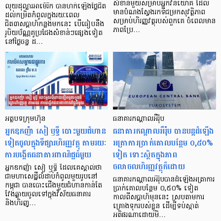
សំខាន់មួយសម្រាប់អ្នកវិនិយោគ ដែល
លុយដុល្លារអាម៉េរិក បានហក់ឡើងថ្លៃជិត
មានបំណងស្វែងរកទីជម្រកសុវត្ថិភាព
ដល់កម្រិតកំពូលក្នុងរយៈពេល
សម្រាប់ហិរញ្ញវត្ថុរបស់ពួកគេ ចំពេលមាន
ជិត៣សប្តាហ៍កន្លងមកនេះ បើធៀបនឹង
ភាពប្រែ…
រូបិយប័ណ្ណគូប្រជែងសំខាន់ៗផ្សេងទៀត
នៅថ្ងៃចន្ទ ដ…
អត្ថបទក្រុមហ៊ុន
ធនាគារកណ្ដាលអឺរ៉ុប
អ្នកឧកញ៉ា សៀ ឫទ្ធី បោះមួយជំហាន
ធនាគារកណ្ដាលអឺរ៉ុប បានបន្តដំឡើង
ទៀតចូលក្នុងទីផ្សារហិរញ្ញវត្ថុ តាមរយៈ
អត្រាការប្រាក់គោលបន្ថែម ០,៥០%
ការបង្កើតធនាគារពាណិជ្ជធំមួយ
ទៀត ទោះស្ថិតក្នុងភាព
ចលាចលហិរញ្ញវត្ថុក៏ដោយ
អ្នកឧកញ៉ា សៀ ឫទ្ធី ដែលគេស្គាល់ថា
ជាមហាសេដ្ឋីលំដាប់កំពូលមួយរូបនៅ
ធនាគារកណ្តាលអឺរ៉ុបបានដំឡើងអត្រាការ
កម្ពុជា បានបោះជើងមួយជំហានកាន់តែ
ប្រាក់គោលបន្ថែម ០,៥០% ទៀត
វែងឆ្ងាយចូលទៅក្នុងវិស័យធនាគារ
កាលពីសប្ដាហ៍មុននេះ ស្របតាមការ
និងហិរញ្…
គ្រោងទុករបស់ខ្លួន ដើម្បីទប់ស្កាត់
អតិផរណាដោយមិ…