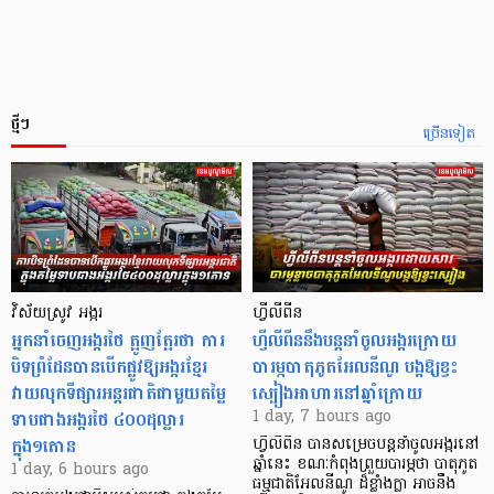
ថ្មីៗ
ច្រើនទៀត
វិស័យស្រូវ អង្ករ
ហ្វីលីពីន
អ្នកនាំចេញអង្ករថៃ ត្អូញត្អែរថា ការ
ហ្វីលីពីននឹងបន្តនាំចូលអង្ករក្រោយ
បិទព្រំដែនបានបើកផ្លូវឱ្យអង្ករខ្មែរ
បារម្ភបាតុភូតអែលនីណូ បង្កឱ្យខ្វះ
វាយលុកទីផ្សារអន្តរជាតិជាមួយតម្លៃ
ស្បៀងអាហារនៅឆ្នាំក្រោយ
ទាបជាងអង្ករថៃ ៤០០ដុល្លារ
1 day, 7 hours ago
ក្នុង១តោន
ហ្វីលីពីន បាន​សម្រេចបន្តនាំចូលអង្ករនៅ
ឆ្នាំនេះ ខណៈកំពុងព្រួយបារម្ភថា បាតុភូត
1 day, 6 hours ago
ធម្មជាតិអែលនីណូ ដ៏ខ្លាំងក្លា​ អាចនឹង