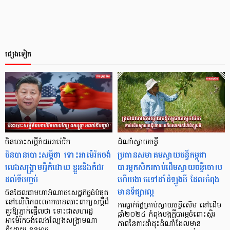
ផ្សេងទៀត
ចិនបោះសម្តីកំដរអាម៉េរិក
ដំណាំស្វាយចន្ទី
ចិនបានបោះសម្តីថា ទោះអាម៉េរិកចង់
ប្រធានសមាគមស្វាយចន្ទីកម្ពុជា
លេងសង្គ្រាមអ្វីក៏ដោយ ខ្លួននឹងកំដរ
បារម្ភកសិករកាប់ដើមស្វាយចន្ទីចោល
ដល់ទីបញ្ចប់
ហើយងាកទៅដាំដំឡូងមី ដែលកំពុង
មានទីផ្សារល្អ
ចិនដែលជាមហាអំណាចសេដ្ឋកិច្ចធំបំផុត
នៅលើពិភពលោកបានបោះពាក្យសម្តីដ៏
ការធ្លាក់ថ្លៃគ្រាប់ស្វាយចន្ទីសើម នៅដើម
គួរឱ្យភ្ញាក់ផ្អើលថា ទោះជាសហរដ្ឋ
ឆ្នាំ២០២៤ កំពុងបង្កក្ដីបារម្ភចំពោះស្ថិរ
អាម៉េរិកចង់លេងល្បែងសង្គ្រាមណា
ភាពនៃការដាំដុះដំណាំដែលមាន