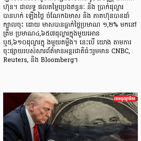
ហ៊ុន។ ជាលទ្ធ ផលតម្លៃប្រេងឥន្ធនៈ និង ប្រាក់ដុល្លារ
បានហក់ ឡើងថ្លៃ ចំណែកឯមាស និង ភាគហ៊ុនបានដាំ
ក្បាលចុះ ដោយ មាសបានធ្លាក់ថ្លៃប្រមាណ ១,២% មកនៅ
ត្រឹម ប្រមាណ៤,៦៥៧ដុល្លារក្នុងមួយអោន
ឬ៥,៦១០ដុល្លារក្នុ ងមួយតម្លឹង។ នេះបើ យោង តាមការ
ចុះផ្សាយរបស់សារព័ត៌មានអន្តរជាតិធំៗរួមមាន CNBC,
Reuters, និង Bloomberg។