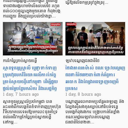
ការលក់អង្ករផ្កាម្លិះរបស់កម្ពុជា ក្នុងតម្លៃ
ធ្វើឱ្យផលិតកម្មស្រូវក្នុងស្រុ…
ទាបជាងអង្ករហមម៉ាលិសរបស់ថៃ រហូត
ដល់៤០០ដុល្លារក្នុងមួយតោន កំពុងបង្ក
ការរញ្ជួយ និងជ្រួលច្របល់យ៉ាងខ្លា…
ការកែច្នៃគ្រាប់ស្វាយចន្ទី
ឡាវបណ្តេញជនជាតិថៃ
ស្ថានទូតអូស្ត្រាលី ប្តេជ្ញាទាក់ទាញ
ថៃរងភាពអាម៉ាស់ ខណៈឡាវបណ្តេញ
ក្រុមហ៊ុនមក​វិនិយោគលើការកែច្នៃ
ជនជាតិថៃ៣២នាក់ពាក់ព័ន្ធការ
គ្រាប់ស្វាយចន្ទីនៅកម្ពុជា ដើម្បីជួយ
ឆបោក និងល្បែងអនឡាញចេញពី
ផ្តល់តម្លៃបន្ថែមកសិករ និងសេដ្ឋកិច្ច
ប្រទេស
1 day, 7 hours ago
1 day, 8 hours ago
ស្ថានទូតអូស្ត្រាលីប្រចាំកម្ពុជា បាន
បណ្តាញឆបោកតាមប្រព័ន្ធអនឡាញ និង
អះអាងពីការបន្តខិតខំទាក់ទាញក្រុមហ៊ុន
ល្បែងស៊ីសងខុសច្បាប់នៅតំបន់ទន្លេ
វិនិយោគបរទេសឱ្យមកបោះទុនគាំទ្រ
មេគង្គកំពុងរងការ បង្ក្រាប​កាន់តែខ្លាំង
ដល់អាជីវកម្មកែច្នៃគ្រាប់ស្វាយចន្ទី
ខណៈអាជ្ញាធរឡាវបានបណ្តេញ
នៅកម្ព…
ជនជាតិថៃ៣២នា…