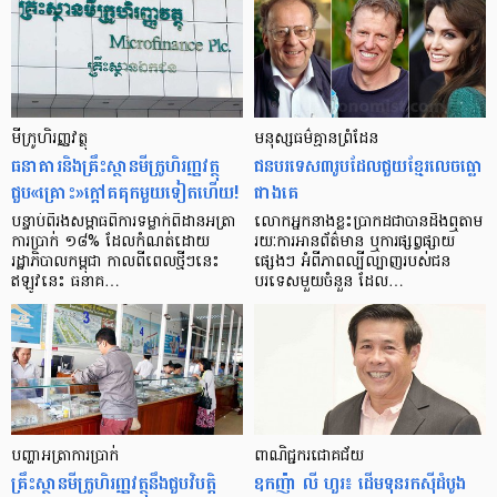
មីក្រូ​ហិរញ្ញវត្ថុ
មនុស្ស​ធម៌​គ្មាន​ព្រំដែន
ធនាគារ​និង​គ្រឹះស្ថាន​មីក្រូ​ហិរញ្ញវត្ថុ​
ជន​បរទេស​៣​រូប​ដែល​ជួយ​ខ្មែរ​លេច​ធ្លោ​
ជួប«គ្រោះ»ក្តៅ​គគុក​មួយ​ទៀត​ហើយ!
ជាង​គេ
បន្ទាប់​ពី​រង​សម្ពាធ​​ពី​ការ​ទម្លាក់​ពិដាន​អត្រា​
លោកអ្នក​នាង​ខ្លះ​ប្រាកដ​ជា​បាន​​ដឹង​ឮ​តាម​
ការ​ប្រាក់ ១៨​% ដែល​កំណត់​ដោយ​
រយៈ​ការ​អាន​ព័ត៌មាន ឬ​ការ​ផ្សព្វផ្សាយ​
រដ្ឋាភិបាល​កម្ពុជា កាល​ពី​ពេល​ថ្មីៗ​នេះ
ផ្សេងៗ អំពី​ភាព​ល្បីល្បាញ​របស់​ជន​
ឥឡូវ​នេះ ធនាគ…
បរទេស​មួយ​ចំនួន ដែល…
បញ្ហា​អត្រា​ការប្រាក់
ពាណិជ្ជករជោគជ័យ
គ្រឹះស្ថាន​មីក្រូ​ហិរញ្ញវត្ថុ​នឹង​ជួប​វិបត្តិ​
ឧកញ៉ា លី ហួរ៖ ដើមទុនរកស៊ីដំបូង