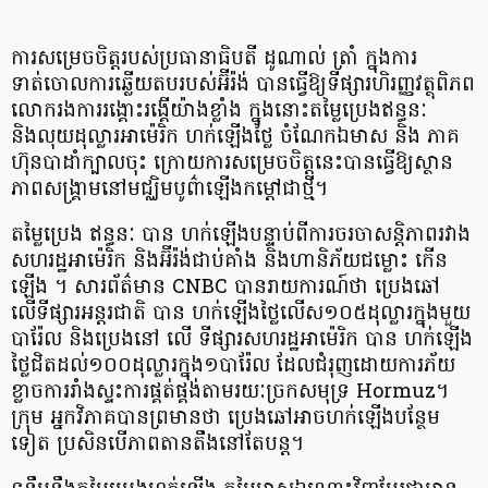
ការសម្រេចចិត្តរបស់ប្រធានាធិបតី ដូណាល់ ត្រាំ ក្នុងការ
ទាត់ចោលការឆ្លើយតបរបស់អ៊ីរ៉ង់ បានធ្វើឱ្យទីផ្សារហិរញ្ញវត្ថុពិភព
លោករងការរង្គោះរង្គើយ៉ាងខ្លាំង ក្នុងនោះតម្លៃប្រេងឥន្ធនៈ
និងលុយដុល្លារអាម៉េរិក ហក់ឡើងថ្លៃ ចំណែកឯមាស និង ភាគ
ហ៊ុនបាដាំក្បាលចុះ ក្រោយការសម្រេចចិត្តនេះបានធ្វើឱ្យស្ថាន
ភាពសង្គ្រាមនៅមជ្ឈិមបូព៌ាឡើងកម្តៅជាថ្មី។
តម្លៃប្រេង ឥន្ធនៈ បាន ហក់ឡើងបន្ទាប់ពីការចរចាសន្តិភាពរវាង
សហរដ្ឋអាម៉េរិក និងអ៊ីរ៉ង់ជាប់គាំង និងហានិភ័យជម្លោះ កើន
ឡើង ។ សារព័ត៌មាន CNBC បានរាយការណ៍ថា ប្រេងឆៅ
លើទីផ្សារអន្តរជាតិ បាន ហក់ឡើងថ្លៃលើស១០៥ដុល្លារក្នុងមួយ
បារ៉ែល និងប្រេងនៅ លើ ទីផ្សារសហរដ្ឋអាម៉េរិក បាន ហក់ឡើង
ថ្លៃជិតដល់១០០ដុល្លារក្នុង១បារ៉ែល ដែលជំរុញដោយការភ័យ
ខ្លាចការរាំងស្ទះការផ្គត់ផ្គង់តាមរយៈច្រកសមុទ្រ Hormuz។
ក្រុម អ្នកវិភាគបានព្រមានថា ប្រេងឆៅអាចហក់ឡើងបន្ថែម
ទៀត ប្រសិនបើភាពតានតឹងនៅតែបន្ត។