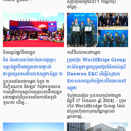
ក៏ដោយ ខ្លួនអាច…
សក្ដានុពលមួយនេះ។ ការធ្លាក់ចុះ
តម្លៃគ្…
ចិន​តភ្ជាប់​ផ្លូវ​ដឹកជញ្ជូន
ការវិនិយោគនៅកម្ពុជា
ចិន ចំណាយរាប់ពាន់លានដុល្លារ
ក្រុមហ៊ុន WorldBrige Group
តភ្ជាប់ផ្លូវដឹកជញ្ជូនដោយផ្ទាល់
ចាប់ដៃគូជាមួយក្រុមហ៊ុនដ៏ធំរបស់កូរ៉េ
ជាមួយប្រទេសជិតខាងកម្ពុជាចំនួន ២
Daewoo E&C ដើម្បីស្វែងរក
ឱកាសសហប្រតិបត្តិការវិនិយោគនៅ
ប្រទេសជិតខាងកម្ពុជា ចំនួន ២
កម្ពុជា
គឺវៀតណាម និងឡាវ កំពុងទទួលបាន
ការពង្រីកការតភ្ជាប់មធ្យោបាយដឹកជញ្ជូន
ទីក្រុងសេអ៊ូល ប្រទេសកូរ៉េខាងត្បូង
ដោយផ្ទាល់ពីប្រទេសចិនកាន់តែទូលំ
(ថ្ងៃទី 17 ខែឧសភា ឆ្នាំ 2024) – ក្រុម
ទូលាយ ដើម្ប…
ហ៊ុន WorldBridge Group ដែល
ជាក្រុមហ៊ុនពហុពាណិជ្ជកម្មរបស់
អ្នកឧកញ…