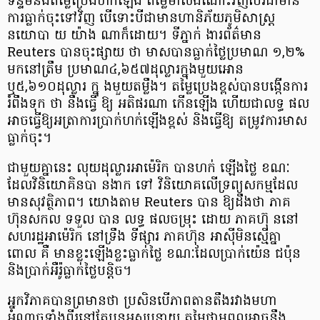
ទន្ទឹមនឹងតម្លៃប្រេងហក់ឡើង តម្លៃមាសឯណោះវិញបែរជាមាន
ការធ្លាក់ចុះទៅវិញ បើទោះបីជាមានហានិភ័យភូមិសាស្ត្រ
នយោបា យ យ៉ាង ណាក៏ដោយ។ ទីភ្នាក់ ងារព័ត៌មាន
Reuters បានចុះផ្សាយ ថា មាសបានធ្លាក់ថ្លៃប្រមាណ ១,២%
មកនៅត្រឹម ប្រមាណ៤,៦៥៧ដុល្លារក្នុងមួយអោន
ឬ៥,៦១០ដុល្លារ ក្នុ ងមួយតម្លឹង។ តម្លៃប្រេងខ្ពស់បានបង្កើនការ
រំពឹងទុក ថា នឹងធ្វើ ឱ្យ អតិផរណា កើនឡើង ហើយជាលទ្ធ ផល
អាចធ្វើឱ្យអត្រាការប្រាក់ហក់ឡើងខ្ពស់ និងធ្វើឱ្យ តម្រូវការមាស
ធ្លាក់ចុះ។
ជាមួយគ្នានេះ លុយដុល្លារអាម៉េរិក បានហក់ ឡើងថ្លៃ ខណៈ
ដែលវិនិយោគិនបា នងាក ទៅ វិនិយោគលើទ្រព្យសកម្មដែល
មានសុវត្ថិភាព។ យោងតាម Reuters បាន ឱ្យដឹងថា ភាគ
ហ៊ុនសកល ទទួល បាន លទ្ធ ផលចម្រុះ ដោយ ភាគហ៊ុ ននៅ
សហរដ្ឋអាម៉េរិក នៅទ្រឹង ទីផ្សារ ភាគហ៊ុន អាស៊ីមិនស្មើគ្នា
ពោល គឺ មានខ្លះឡើងខ្លះធ្លាក់ថ្លៃ ខណៈដែលប្រាក់យ៉េន ជប៉ុន
និងប្រាក់អឺរ៉ូធ្លាក់ថ្លៃបន្តិច។
អ្នកវិភាគបានព្រមានថា ប្រសិនបើភាពតានតឹងរវាងមហា
អំណាចទាំងពីរនៅតែបន្តអូសបន្លាយ តម្លៃថាមពលអាចនឹង