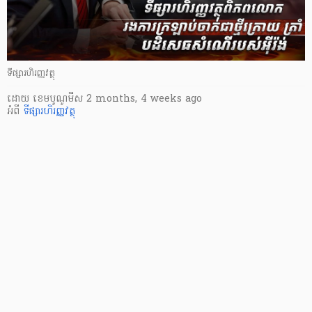
ទីផ្សារហិរញ្ញវត្ថុ
ដោយ
​ ខេមបូណូមីស
2 months, 4 weeks ago
អំពី
ទីផ្សារហិរញ្ញវត្ថុ