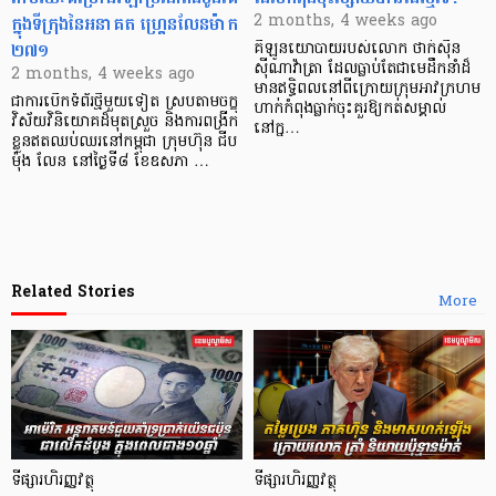
ក្នុងទីក្រុងនៃអនាគត ហ្គ្រេនលែនម៉ាក
2 months, 4 weeks ago
២៧១
គីឡូនយោបាយរបស់លោក ថាក់ស៊ីន
ស៊ីណាវ៉ាត្រា ដែលធ្លាប់តែជាមេដឹកនាំដ៏
2 months, 4 weeks ago
មានឥទ្ធិពលនៅពីក្រោយក្រុមអាវក្រហម
ជាការបើកទំព័រថ្មីមួយទៀត ស្របតាមចក្ខុ
ហាក់កំពុងធ្លាក់ចុះគួរឱ្យកត់សម្គាល់
វិស័យវិនិយោគដ៏មុតស្រួច និងការពង្រីក
នៅក្ន…
ខ្លួនឥតឈប់ឈរនៅកម្ពុជា ក្រុមហ៊ុន ជីប
ម៉ុង លែន នៅថ្ងៃទី៨ ខែឧសភា …
Related Stories
More
ទីផ្សារហិរញ្ញវត្ថុ
ទីផ្សារហិរញ្ញវត្ថុ