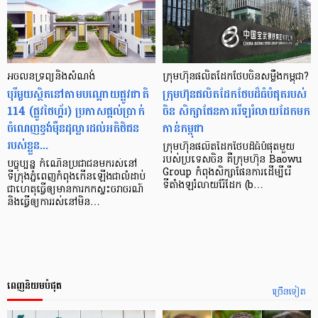
អចលនទ្រព្យ​និងសំណង់
ក្រុមហ៊ុន​ផលិត​ដែក​ថែប​ចិន​សម្លឹង​កម្ពុជា?
បុរីមួយ​ស្ថិត​នៅ​តាម​បណ្តោយ​ផ្លូវជាតិ
ក្រុមហ៊ុន​ផលិត​ដែកថែប​ដ៏​ធំ​បំផុត​របស់​
114 (ផ្លូវថៃហ្គ័រ) ប្រកាស​ផ្តល់​ប្រាក់​
ចិន សិក្សា​ផែនការ​រើ​ឡរំលាយដែក​មក​
ចំណេញ​ខ្ទង់​ម៉ឺន​ដុល្លារ​ដល់​អតិថិជន​
កាន់​កម្ពុជា
របស់ខ្លួន...
ក្រុមហ៊ុន​ផលិត​ដែក​ថែប​ដ៏ធំបំផុត​មួយ​
របស់​ប្រទេស​ចិន គឺក្រុមហ៊ុន Baowu
បច្ចុប្បន្ន កំណើន​ប្រជាជន​មករស់នៅ​
Group កំពុងសិក្សា​ផែនការ​ដើម្បី​រើ
ទីក្រុង​ភ្នំពេញ​កំពុងកើនឡើង​ជា​លំដាប់
ទីតាំង​ឡ​រំលាយ​រ៉ែដែក (b…
ជាហេតុ​ធ្វើ​ឲ្យ​មាន​ការកក​ស្ទះ​ចរាចរណ៍
និង​ធ្វើ​ឲ្យការរស់នៅ​មិន…
ពេញនិយមបំផុត
ច្រើនទៀត