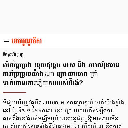
ទីផ្សារហិរញ្ញវត្ថុ
តើតម្លៃប្រេង លុយដុល្លារ មាស និង ភាគហ៊ុនមាន
ការប្រែប្រួលយ៉ាងណា ក្រោយលោក ត្រាំ
ទាត់ចោលការឆ្លើយតបរបស់អ៊ីរ៉ង់?
ទីផ្សារហិរញ្ញវត្ថុពិភពលោក មានការក្រឡាប់ ចាក់យ៉ាងខ្លាំង
នៅ ថ្ងៃទី១១ ខែឧសភា នេះ ក្រោយការកើនឡើងភាព
តានតឹងនៅតំបន់មជ្ឈិមបូព៌ាបានបន្តជំរុញឱ្យមានភាពមិន
ច្បាស់លាស់នៅទូទាំងទីផ្សារថាមពល រូបិយប័ណ្ណ និងភាគ