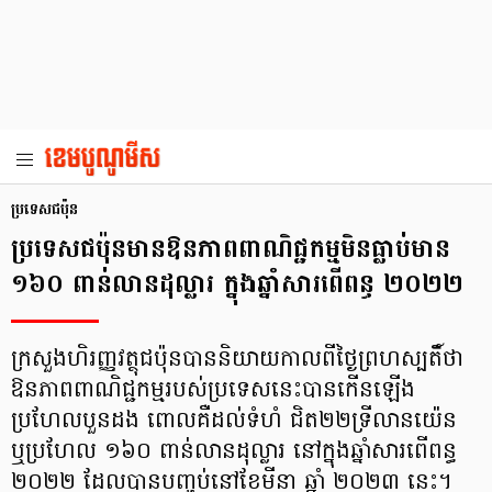
ប្រទេសជប៉ុន
ប្រទេសជប៉ុនមានឱនភាពពាណិជ្ជកម្មមិនធ្លាប់មាន
១៦០ ពាន់លានដុល្លារ ក្នុងឆ្នាំសារពើពន្ធ ២០២២
ក្រសួងហិរញ្ញវត្ថុជប៉ុនបាននិយាយកាលពីថ្ងៃព្រហស្បតិ៍ថា
ឱនភាពពាណិជ្ជកម្មរបស់ប្រទេសនេះបានកើនឡើង
ប្រហែលបួនដង ពោលគឺដល់ទំហំ ជិត២២ទ្រីលានយ៉េន
ឬប្រហែល ១៦០ ពាន់លានដុល្លារ នៅក្នុងឆ្នាំសារពើពន្ធ
២០២២ ដែលបានបញ្ចប់នៅខែមីនា ឆ្នាំ ២០២៣ នេះ។