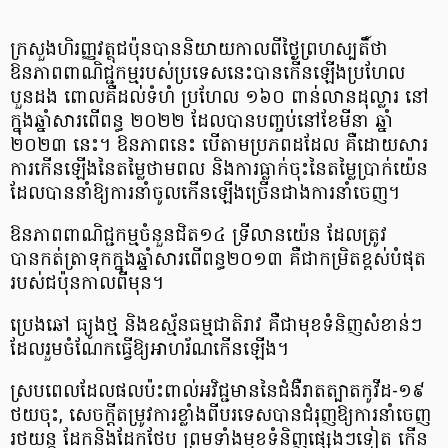
ក្រសួងហិរញ្ញវត្ថុជប៉ុនបាននិយាយកាលពីថ្ងៃព្រហស្បតិ៍ថា
ឱនភាពពាណិជ្ជកម្មរបស់ប្រទេសនេះបានកើនឡើង​ប្រហែល​
បួនដង ពោលគឺដល់ទំហំ ប្រហែល ១៦០ ពាន់លានដុល្លារ នៅ
ក្នុងឆ្នាំសារពើពន្ធ ២០២២ ដែលបាន​បញ្ចប់នៅខែមីនា ឆ្នាំ
២០២៣ នេះ។ ឱនភាពនេះ បើតាម​ប្រភព​ដដែល គឺដោយសារ
ការកើនឡើងនៃតម្លៃថាមពល និងការធ្លាក់ចុះនៃតម្លៃប្រាក់យ៉េន
ដែលបាននាំឱ្យការនាំចូលកើនឡើង​ច្រើន​ជាងការនាំចេញ។
ឱនភាពពាណិជ្ជកម្មចំនួនជិត​១៤ ទ្រីលានយ៉េន ដែលត្រូវ
បានកត់ត្រាទុកក្នុងឆ្នាំសារពើពន្ធ២០១៣ គឺជាកម្រិតខ្ពស់បំផុត
របស់ជប៉ុនកាលពីមុន។
ប្រេងឆៅ ធ្យូងថ្ម និងឧស្ម័នធម្មជាតិរាវ គឺជាមុខទំនិញសំខាន់ៗ
ដែលរួមចំណែកធ្វើឱ្យអាហរ័ណកើនឡើង។
ស្របពេលដែលផលប៉ះពាល់អវិជ្ជមាននៃជំងឺរាតត្បាតកូវីដ-១៩
ថយចុះ, សេចក្ដីតម្រូវការខ្លាំងពីបរទេសបានជំរុញ​ឱ្យ​ការនាំចេញ​
រថយន្ត ដែកនិងដែកថែប ព្រមទាំងមុខទំនិញផ្សេងៗទៀត កើន