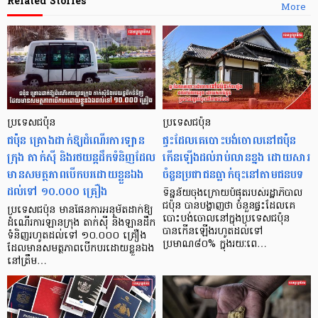
Related Stories
More
ប្រទេសជប៉ុន
ប្រទេសជប៉ុន
ជប៉ុន គ្រោងដាក់ឱ្យដំណើរការឡាន
ផ្ទះដែលគេបោះបង់ចោលនៅជប៉ុន
ក្រុង តាក់ស៊ី និងរថយន្តដឹកទំនិញដែល
កើនឡើងដល់រាប់លានខ្នង ដោយសារ
មានសមត្ថភាពបើកបរដោយខ្លួនឯង
ចំនួនប្រជាជនធ្លាក់ចុះនៅតាមជនបទ
ដល់ទៅ ១០.០០០ គ្រឿង
ទិន្នន័យចុងក្រោយបំផុតរបស់រដ្ឋាភិបាល
ជប៉ុន បានបង្ហាញថា ចំនួនផ្ទះដែលគេ
ប្រទេសជប៉ុន មានផែនការអនុម័តដាក់ឱ្យ
បោះបង់ចោលនៅក្នុងប្រទេសជប៉ុន
ដំណើរការឡានក្រុង តាក់ស៊ី និងឡានដឹក
បានកើនឡើងរហូតដល់ទៅ
ទំនិញរហូតដល់ទៅ ១០.០០០ គ្រឿង
ប្រមាណ៨០% ក្នុងរយៈពេ…
ដែលមានសមត្ថភាពបើកបរដោយខ្លួនឯង
នៅត្រឹម…