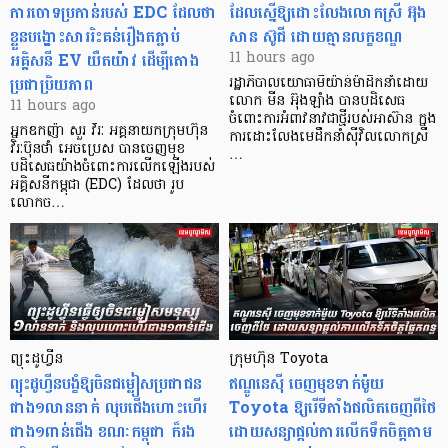
ការចោទប្រកាន់របស់ EDC ដែលថា
ដែលស្នើឱ្យដោះលែងលោកស្រី អ៊ុង
ខ្លួនបង្ហោះសាររិះគន់រឿងតភ្ជាប់
សាន ស៊ូជី ដោយគ្មានលក្ខខណ្ឌ
អគ្គិសនី EV យឺតយ៉ាវ ដើម្បីតោង
11 hours ago
ប្រជាប្រិយភាព
រដ្ឋាភិបាលយោធាមីយ៉ាន់ម៉ាដឹកនាំដោយ
លោក មីន អ៊ុងឡាំង បានបដិសេធ
11 hours ago
ចំពោះការអំពាវនាវជាថ្មីរបស់អាស៊ាន ក្នុង
អ្នកឧកញ៉ា សួរ វីរៈ អគ្គនាយកក្រុមហ៊ុន
ការដោះលែងមេដឹកនាំស៊ីវិលលោកស្រី
វិរៈប៊ុនថាំ អេចប្រេស បានចេញមុខ
…
បដិសេធយ៉ាងចំពោះការលើកឡើងរបស់
អគ្គិសនីកម្ពុជា (EDC) ដែលថា រូប
លោកច…
ព្យុះដូហ្វីន
ក្រុមហ៊ុន Toyota
ព្យុះដូហ្វីនបង្ខំឱ្យចិនជម្លៀសប្រជាជន
ឥណ្ឌូនេស៊ី ចេញមុខទាក់ម៉ូយ
ជាង១លាននាក់ លុបជើងហោះហើរ
Toyota ឱ្យរើទីតាំងផលិតចេញពីថៃ
ជាង១ពាន់ជើង ខណៈកម្ពុជា ក៏រង
ដោយសន្យាផ្តល់ការលើកទឹកចិត្តតាម