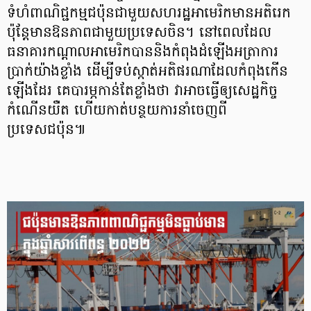
ទំហំពាណិជ្ជកម្មជប៉ុនជាមួយសហរដ្ឋអាមេរិកមានអតិរេក
ប៉ុន្តែមានឱនភាពជាមួយប្រទេសចិន។ នៅពេលដែល
ធនាគារកណ្តាលអាមេរិកបាននិងកំពុងដំឡើងអត្រាការ
ប្រាក់យ៉ាងខ្លាំង ដើម្បីទប់ស្កាត់អតិផរណាដែលកំពុងកើន
ឡើងដែរ គេបារម្ភកាន់តែខ្លាំងថា វាអាចធ្វើឲ្យសេដ្ឋកិច្ច
កំណើនយឺត ហើយកាត់បន្ថយការនាំចេញពី
ប្រទេសជប៉ុន៕