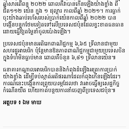
ឆ្នាំសារពើពន្ធ ២០២២ ពោលគឺវាបានកើនឡើងយ៉ាងខ្លាំង ពី
ជិត​១១២ យ៉េន ក្នុង ១ ដុល្លារ កាលពីឆ្នាំ ២០២១។ ការ​ធ្លាក់​
ចុះ​យ៉ាង​ឆាប់​រហ័ស​របស់​ប្រាក់​យ៉េន​កាល​ពី​ឆ្នាំ​ ២០២២ ​បាន​
បង្កើនបន្ទុកថែមទៀតទៅលើ​ប្រទេស​ជប៉ុន​ដែល​ខ្វះខាត​ធនធាន ​
ដោយ​ធ្វើឱ្យ​តម្លៃ​នាំ​ចូលប៉ោងឡើង។
ប្រទេសជប៉ុនមានអតិរេកពាណិជ្ជកម្ម ៦,៦៥ ទ្រីលានជាមួយ
សហរដ្ឋអាមេរិក ប៉ុន្តែមានឱនភាពពាណិជ្ជកម្មជាមួយ​ប្រទេសចិន​
ក្នុង​ទំហំមិនធ្លាប់មាន ពោលគឺចំនួន ៦,៨១ ទ្រីលានយ៉េន៕
ធនាគារ​កណ្តាល​អាមេរិក​បាន​និង​កំពុង​ដំឡើង​អត្រា​ការ​ប្រាក់​
យ៉ាង​ខ្លាំង ​ដើម្បី​ទប់​ស្កាត់​អតិផរណា​ដែល​កំពុង​កើន​ឡើងដែរ។
ការណ៍នេះ​បង្កើន​ការ​ព្រួយ​បារម្ភដែល​ថា ​វា​អាច​ធ្វើ​ឲ្យ​សេដ្ឋកិច្ច​​
កំណើនយឺត ហើយ​កាត់​បន្ថយ​ការ​នាំ​ចេញ​ពី​ប្រទេស​ជប៉ុន៕
អត្ថបទ ៖ ឯម មាឃ