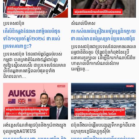
ប្រទេសជប៉ុន
សំណល់រ៉ែមាស
តើលិខិតឆ្លងដែនមានឥទ្ធិពលបំផុត
កាកសំណល់គ្រឿងអេឡិចត្រូនិកក្លាយ
ទាំង១០ប្រចាំឆ្នាំ២០២៤ ជារបស់
ជារបស់មានតម្លៃសម្រាប់ប្រទេសជប៉ុន
ប្រទេសណាខ្លះ?
ប្រទេសជប៉ុនជាប្រទេសដែលមានធនធាន
ធម្មជាតិតិចតួច ប៉ុន្តែជប៉ុនកំពុងតែប្រើ
ប្រទេសជប៉ុន ដែលជាមិត្តចិត្តធម៌របស់
ធនាគារខួរក្បាល ដើម្បីជីករកកំណប់រ៉ែដ៏ម
កម្ពុជា បានគ្រងតំណែង៥ឆ្នាំជាប់គ្នា
ហាសាលពីកាកសំណល់សំរាម
គួរឱ្យស្ញើចសរសើរ ជាប្រទេសដែលមាន
អេឡិចត្…
លិខិតឆ្លងមានឥទ្ធិពលបំផុតទូទាំង
ពិភពលោក…
អង់គ្លេសណែនាំឲ្យជប៉ុននិងកូរ៉េខាងត្បូង
ជប៉ុននឹងចាប់ផ្ដើមបញ្ចេញទឹកកខ្វក់ពីរោង
ចូលរួមក្នុងAUKUS
ចក្រនុយក្លេអ៊ែរហ្វូគូស៊ីម៉ា