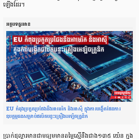
ឡើងដែរ។
អត្ថបទគួរអាន
EU កំពុងប្រកួតប្រជែងនឹងអាមេរិក និងអាស៊ី ក្នុងការបង្កើតផែនការ
ឧបត្ថម្ភធនសម្រាប់ផលិតបន្ទះគ្រឿងអេឡិចត្រូនិក
ប្រាក់ដុល្លារមានជាមធ្យមមានតម្លៃស្មើនឹងជាង១៣៥ យ៉េន ក្នុង