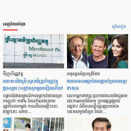
ពេញនិយមបំផុត
ច្រើនទៀត
មីក្រូ​ហិរញ្ញវត្ថុ
មនុស្ស​ធម៌​គ្មាន​ព្រំដែន
ធនាគារ​និង​គ្រឹះស្ថាន​មីក្រូ​ហិរញ្ញវត្ថុ​
ជន​បរទេស​៣​រូប​ដែល​ជួយ​ខ្មែរ​លេច​ធ្លោ​
ជួប«គ្រោះ»ក្តៅ​គគុក​មួយ​ទៀត​ហើយ!
ជាង​គេ
បន្ទាប់​ពី​រង​សម្ពាធ​​ពី​ការ​ទម្លាក់​ពិដាន​អត្រា​
លោកអ្នក​នាង​ខ្លះ​ប្រាកដ​ជា​បាន​​ដឹង​ឮ​តាម​
ការ​ប្រាក់ ១៨​% ដែល​កំណត់​ដោយ​
រយៈ​ការ​អាន​ព័ត៌មាន ឬ​ការ​ផ្សព្វផ្សាយ​
រដ្ឋាភិបាល​កម្ពុជា កាល​ពី​ពេល​ថ្មីៗ​នេះ
ផ្សេងៗ អំពី​ភាព​ល្បីល្បាញ​របស់​ជន​
ឥឡូវ​នេះ ធនាគ…
បរទេស​មួយ​ចំនួន ដែល…