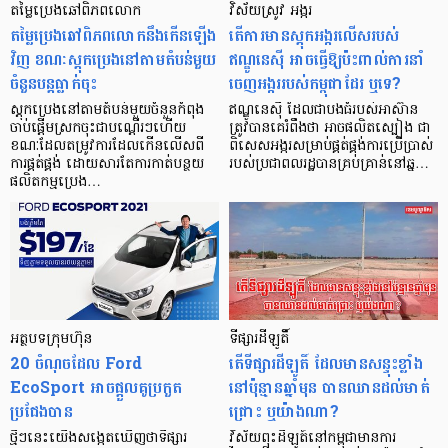
តម្លៃប្រេងឆៅពិភពលោក
វិស័យស្រូវ អង្ករ
តម្លៃប្រេងឆៅពិភពលោកនឹងកើនឡើង
តើការមានស្តុកអង្ករលើសរបស់
វិញ ខណៈស្តុកប្រេងនៅតាមតំបន់មួយ
ឥណ្ឌូនេស៊ី អាចធ្វើឱ្យប៉ះពាល់ការនាំ
ចំនួនបន្ដធ្លាក់ចុះ
ចេញអង្កររបស់កម្ពុជាដែរ ឬទេ?
ស្តុកប្រេងនៅតាមតំបន់មួយចំនួនកំពុង
ឥណ្ឌូនេស៊ី ដែលជាបងធំរបស់អាស៊ាន
ចាប់ផ្តើមស្រកចុះជាបណ្ដើរៗហើយ
ត្រូវបានគេរំពឹងថា អាចផលិតស្បៀង ជា
ខណៈដែលតម្រូវការដែលកើនលើសពី
ពិសេសអង្ករសម្រាប់ផ្គត់ផ្គង់ការប្រើប្រាស់
ការផ្គត់ផ្គង់ ដោយសារតែការកាត់បន្ថយ
របស់ប្រជាពលរដ្ឋបានគ្រប់គ្រាន់នៅឆ្ន…
ផលិតកម្មប្រេង…
អត្ថបទក្រុមហ៊ុន
ទីផ្សារដីឡូតិ៍
20 ចំណុចដែល Ford
តើទីផ្សារដីឡូតិ៍ ដែលមានសន្ទុះខ្លាំង
EcoSport អាចផ្តួលគូប្រកួត
នៅប៉ុន្មានឆ្នាំមុន បានឈានដល់មាត់
ប្រជែងបាន
ជ្រោះ ឬយ៉ាងណា?
ថ្មីៗនេះយើងសង្កេតឃើញថាទីផ្សារ
វិស័យពុះដីឡូត៍នៅកម្ពុជាមានការ