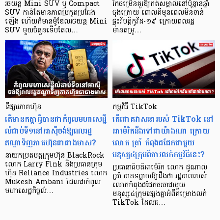
រថយន្ត Mini SUV ឬ Compact
រីកចម្រើនគួរឱ្យកត់សម្គាល់នៅប៉ុន្មានឆ្នាំ
SUV កាន់តែមានភាពប្រកួតប្រជែង
ចុងក្រោយ ពោលគឺមុនពេលមិនទាន់
ឡើង ហើយក៏មានម៉ូឌែលរថយន្ត Mini
ផ្ទុះវិបត្តិកូវីដ-១៩ ក្រោយពលរដ្ឋ
SUV មួយចំនួនទើបតែល…
មានតម្រូ…
ទីផ្សារភាគហ៊ុន
កម្មវិធី TikTok
តើមានកត្តាអ្វីបានជាកំពូលមហាសេដ្ឋី
តើជោគវាសនារបស់ TikTok នៅ
លំដាប់ទី១នៅអាស៊ីចង់ឱ្យពលរដ្ឋ
អាម៉េរិកនឹងទៅជាយ៉ាងណា ក្រោយ
ឥណ្ឌាទិញភាគហ៊ុនជាជាងមាស?
លោក ត្រាំ កំពុងជជែកជាមួយ
មនុស្ស៤ក្រុមពីការលក់កម្មវិធីនេះ?
នាយកប្រតិបត្តិក្រុមហ៊ុន BlackRock
លោក Larry Fink និងប្រធានក្រុម
ប្រធានាធិបតីអាម៉េរិក លោក ដូណាល់
ហ៊ុន Reliance Industries លោក
ត្រាំ បានទម្លាយឱ្យដឹងថា រដ្ឋបាលរបស់
Mukesh Ambani ដែលជាកំពូល
លោកកំពុងជជែកចរចាជាមួយ
មហាសេដ្ឋកិច្ចលំ…
មនុស្ស៤ក្រុមផ្សេងគ្នាអំពីគម្រោងលក់
TikTok ដែលជ…