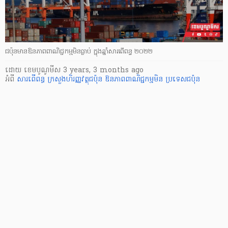
ជប៉ុនមានឱនភាពពាណិជ្ជកម្មមិនធ្លាប់ ក្នុងឆ្នាំសារពើពន្ធ ២០២២
ដោយ
​ ខេមបូណូមីស
3 years, 3 months ago
អំពី
សារពើពន្ធ
ក្រសួងហិរញ្ញវត្ថុជប៉ុន
ឱនភាពពាណិជ្ជកម្មមិន
ប្រទេសជប៉ុន