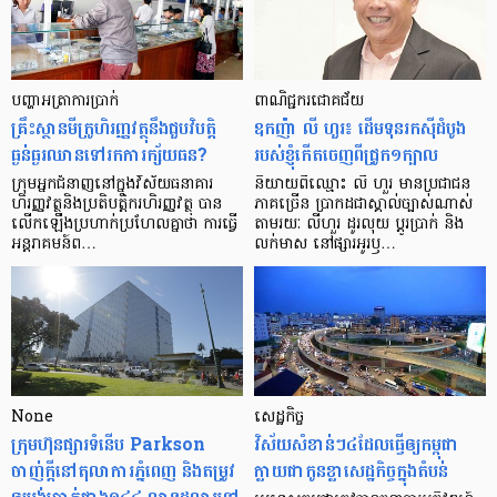
បញ្ហា​អត្រា​ការប្រាក់
ពាណិជ្ជករជោគជ័យ
គ្រឹះស្ថាន​មីក្រូ​ហិរញ្ញវត្ថុ​នឹង​ជួប​វិបត្តិ​
ឧកញ៉ា លី ហួរ៖ ដើមទុនរកស៊ីដំបូង
ធ្ងន់ធ្ងរ​ឈាន​ទៅ​រក​ការ​ក្ស័យធន?
របស់ខ្ញុំកើតចេញពីជ្រូក១ក្បាល
ក្រុម​អ្នក​ជំនាញ​នៅ​ក្នុង​វិស័យ​ធនាគារ
និយាយ​ពី​ឈ្មោះ លី ហួរ មាន​ប្រជាជន​
ហិរញ្ញវត្ថុ​និង​ប្រតិបត្តិករ​ហិរញ្ញ​វត្ថុ បាន​​
ភាគ​ច្រើន ប្រាកដ​ជា​ស្គាល់​ច្បាស់​ណាស់
លើក​ឡើង​ប្រហាក់​ប្រហែល​គ្នា​ថា ការ​ធ្វើ​
តាមរយៈ លីហួរ ដូរ​លុយ ប្តូរ​បា្រក់ និង​
អន្តរាគមន៍​ព…
លក់​មាស នៅ​ផ្សារ​អូរ​ឫ…
None
សេដ្ឋកិច្ច​
ក្រុមហ៊ុនផ្សារទំនើប Parkson
វិស័យ​សំខាន់ៗ​៤​ដែល​ធ្វើ​ឲ្យ​កម្ពុជា​
ចាញ់ក្ដីនៅតុលាការភ្នំពេញ និងតម្រូវ
ក្លាយ​ជា​កូន​ខ្លា​សេដ្ឋកិច្ច​ក្នុង​តំបន់