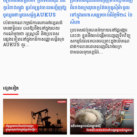
ចក្រភពអង់គ្លេសថា ប្រទេសជប៉ុន និង
ប្រទេសជប៉ុននឹងបញ្ចេញទឹកកខ្វក់ចេញ
កូរ៉េខាងត្បូង គួរតែត្រូវបានអញ្ជើញឱ្យ
ពីរោងចក្រនុយក្លេអ៊ែរហ្វូគូស៊ីម៉ាចូល
ចូលរួមជាមួយសម្ព័ន្ធAUKUS
ទៅក្នុងមហាសមុទ្រចាប់ពីថ្ងៃទី២៤ ខែ
សីហា
បើតាមគណៈកម្មាធិការសភាអង់គ្លេសដ៏
មានឥទ្ធិពល បានឱ្យដឹងនៅក្នុងរបាយ
ប្រទេសជប៉ុនបាននិយាយនៅថ្ងៃអង្គារ
ការណ៍មួយថា អូស្ត្រាលី និងប្រទេស
នេះថា ខ្លួននឹងចាប់ផ្តើមបញ្ចេញទឹកវិទ្យុ
ផ្សេងទៀតនៅក្នុងកតិកាសញ្ញាសន្តិសុខ
សកម្មដែលគេបានចម្រោះក្នុងបរិមាណ
AUKUS គួរ…
ជាង១លានតោនចេញពីរោងចក្រ
ថាមពលនុយក្លេអ៊ែ…
ផ្សេងទៀត