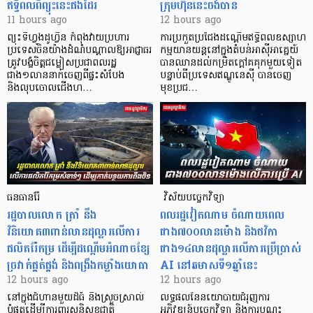
ឥទ្ធិពលពីព្យុះនេះផងដែរ
ក្រុមហ៊ុននេះចង់បាន
11 hours ago
12 hours ago
ព្យុះទីហ្វុងដូហ្វីន កំពុងវាយប្រហារ
ការប្រកួតប្រជែងដណ្តើមឥទ្ធិពលឧស្សាហ
ប្រទេសចិនយ៉ាងដំណំបណ្តាលឱ្យអាជ្ញាធរ
កម្មយានយន្តនៅក្នុងតំបន់អាស៊ីអាគ្នេយ៍
ត្រូវបង្ខំចិត្តជម្លៀសប្រជាពលរដ្ឋ
បានឈានដល់កម្រិតក្ដៅគគុកមួយទៀត
ជាង១លាននាក់ចេញពីផ្ទះសំបែង
បន្ទាប់ពីប្រទេសឥណ្ឌូនេស៊ី បានចេញ
និងលុបចោលជើងហ…
មុខប្រជ…
ធនធានរ៉ែ
​​​​​​​​​​​​​​​​​​​​​​​​​​​​​ វិស័យបច្ចេកវិទ្យា
​រដ្ឋបាលលោក ត្រាំ នឹង​
ពលរដ្ឋវៀតណាម ​ចំណាយពេល
វិនិយោគ៣ពាន់លានដុល្លារលើការ
ជាង៧០០លានម៉ោង និងថវិកា
ផលិតរ៉ែកម្រ ដើម្បីដណ្តើមអំណាចខ្សែ
ជាង១៤លានដុល្លារលើការប្រើប្រាស់
ច្រវាក់ផ្គត់ផ្គង់ និងពង្រឹងកម្លាំងយោធា
AI នៅឆមាសទី១ឆ្នាំនេះ
12 hours ago
12 hours ago
នៅក្នុងជំហានមួយដ៏ធំ និងស្រួចស្រាល់
លទ្ធផលនៃនយោបាយជំរុញការ
បំផុតដើម្បីការពារសន្តិសុខជាតិ
អភិវឌ្ឍន៍បច្ចេកវិទ្យា និងការបណ្តុះ