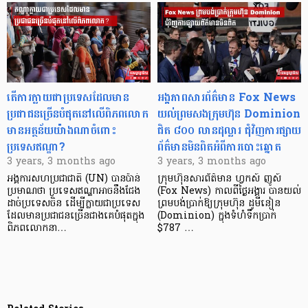
តើការក្លាយជាប្រទេសដែលមាន
អង្គភាពសារព័ត៌មាន Fox News
ប្រជាជនច្រើនបំផុតនៅលើពិភពលោក
យល់ព្រមសងក្រុមហ៊ុន Dominion
មានអត្ថន័យយ៉ាងណាចំពោះ
ជិត ៨០០ លានដុល្លារ ជុំវិញការផ្សាយ
ប្រទេសឥណ្ឌា?
ព័ត៌មានមិនពិតអំពីការបោះឆ្នោត
3 years, 3 months ago
3 years, 3 months ago
អង្គការសហប្រជាជាតិ (UN) បានប៉ាន់
ក្រុមហ៊ុនសារព័ត៌មាន ហ្វកស៍ ញូស៍
ប្រមាណថា ប្រទេសឥណ្ឌាអាចនឹងជែង
(Fox News) កាលពីថ្ងៃអង្គារ បានយល់
ដាច់ប្រទេសចិន ដើម្បីក្លាយជាប្រទេស
ព្រមបង់ប្រាក់ឱ្យក្រុមហ៊ុន ដូមីនៀន
ដែលមានប្រជាជនច្រើនជាងគេបំផុតក្នុង
(Dominion) ក្នុងទំហំទឹកប្រាក់
ពិភពលោកនា…
$787 …