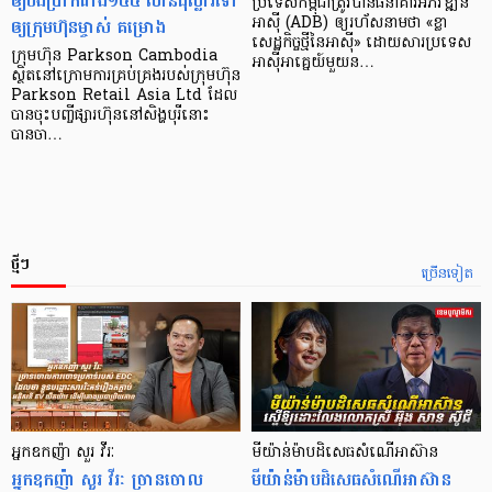
ឲ្យបង់ប្រាក់ជាង១៤៤ លានដុល្លារទៅ
ប្រទេស​កម្ពុជា​ត្រូវ​បាន​ធនាគារ​អភិវឌ្ឍន៍​
ឲ្យក្រុមហ៊ុនម្ចាស់ គម្រោង
អាស៊ី (ADB) ឲ្យ​រហ័ស​នាមថា «ខ្លា​
សេដ្ឋកិច្ច​ថ្មី​នៃ​អាស៊ី» ដោយសារ​ប្រទេស​
ក្រុមហ៊ុន Parkson Cambodia
អាស៊ី​អាគ្នេយ៍​មួយ​ន…
ស្ថិតនៅក្រោមការគ្រប់គ្រងរបស់ក្រុមហ៊ុន
Parkson Retail Asia Ltd ដែល
បានចុះបញ្ចីផ្សារហ៊ុននៅសិង្ហបុរីនោះ
បានចា…
ថ្មីៗ
ច្រើនទៀត
អ្នកឧកញ៉ា សួរ វីរៈ
មីយ៉ាន់ម៉ាបដិសេធសំណើអាស៊ាន
អ្នកឧកញ៉ា សួរ វីរៈ​ ច្រានចោល
មីយ៉ាន់ម៉ាបដិសេធសំណើអាស៊ាន