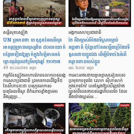
សន្តិសុខស្បៀង
អង្គការសហប្រជាជាតិ
UN ព្រមានថា បាតុភូតអែលនីណូ
ថៃ ដឹងច្បាស់ពីផែនទីស្របច្បាប់
អាចរុញច្រានមនុស្សជិត ៥០លាននាក់
អន្តរជាតិ ប៉ុន្តែនៅតែគឃ្លើនប្រើផែនទី
បន្ថែមទៀតឱ្យធ្លាក់ក្នុងវិបត្តិ​ភាពអត់
គូសដោយខ្លួនឯង ដើម្បីបិទបាំងអំពើ
ឃ្លានធ្ងន់ធ្ងរនៅត្រឹមចុងឆ្នាំ ២០២៧
ឈ្លានពានរបស់ខ្លួន
49 minutes ago
an hour ago
កម្មវិធីស្បៀងអាហារពិភពលោករបស់អង្គ
ការអះអាងដោយគ្មានខ្មាសអៀនរបស់
ការសហប្រជាជាតិ ព្រមាន​កាលពីថ្ងៃទី៥
ប្រមុខការទូតថៃ លោក ស៊ីហាសាក់
ខែសីហានេះថា បាតុភូតអាកាស
ភួងកេតកែវ បានស្តែងឱ្យឃើញយ៉ាង
ធាតុអែលនីណូ ដ៏កំណាចខ្លាំងក្លាអាច
ច្បាស់ពីចេតនារបស់រដ្ឋាភិបាលថៃ ដែល
នឹងរុញច្រ…
ដឹងយ៉ាងច្បាស់អ…