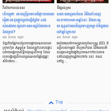
វិស័យការបរទេស
ទីផ្សារម្រេច
តើកម្ពុជា អាចប្រើរូបភាពពីផ្កាយរណប
សមាគមម្រេចកំពត រំពឹងនាំចេញ
ធ្វើជាអាវុធផ្លូវច្បាប់បង្ខំឱ្យថៃ សង
បាន១២០តោនឆ្នាំនេះ និងបារម្ភ
សំណងការខូចខាតតាមព្រំដែនបាន
បាតុភូតអែលនីណូទាញទម្លាក់ទិន្នផល
ដែរឬទេ?​
នៅឆ្នាំក្រោយ
an hour ago
an hour ago
ទិន្នន័យផ្អែកលើរូបភាពផ្កាយរណបរបស់
ផលិតផលម៉ាកសម្គាល់ភូមិសាស្ត្រ (GI) ដ៏
ក្រុមហ៊ុន Apple ដែលត្រូវបានបង្ហោះ
ល្បីរបស់កម្ពុជា គឺម្រេចកំពត រំពឹងអាចនាំ
ដោយអង្គការសិទ្ធិមនុស្សលីកាដូ ដែល
ចេញបានក្នុងរង្វង់ប្រមាណ១២០តោន
បានបង្ហាញពីការឈូសឆាយបំផ្លាញផ្ទះ
នៅពេញមួយឆ្នាំ២០២៦ នេះ ខណៈ
សំបែងរប…
នៅក្នុ…
Top