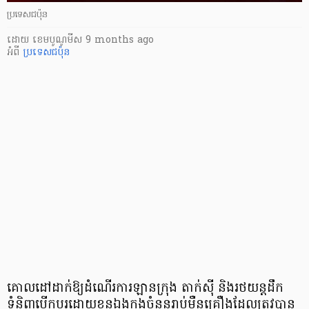
ប្រទេសជប៉ុន
ដោយ
​ ខេមបូណូមីស
9 months ago
អំពី
ប្រទេសជប៉ុន
គោលដៅដាក់ឱ្យដំណើរការឡានក្រុង តាក់ស៊ី និងរថយន្តដឹក
ទំនិញបើកបរដោយខ្លួនឯងក្នុងចំនួន​រាប់ម៉ឺនគ្រឿង​​​ដែល​​ត្រូវបាន