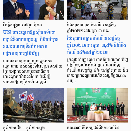
វិបត្តិសង្គ្រាមនៅអ៊ុយក្រែន
ថៃរក្សាការព្យាករកំណើនសេដ្ឋកិច្ច
UN បោះឆ្នោតឱ្យរុស្ស៊ីដកទ័ពជា
ឆ្នាំ២០២២នៅអត្រា ៣,៥%
ថៃរក្សាការព្យាករកំណើនសេដ្ឋកិច្ច
បន្ទាន់និងឥតលក្ខខណ្ឌ ពីអ៊ុយក្រែន
ឆ្នាំ២០២២នៅអត្រា ៣,៥% និងរំពឹង
ខណៈលោកពូទីនគំរាមដាក់
កំណើន៤%នៅឆ្នាំ២០២៣
ពង្រាយនុយក្លេអ៊ែរវិញ
ក្រសួងហិរញ្ញវត្ថុថៃ បាននិយាយកាលពីថ្ងៃ
ឈានដល់គម្រប់ខួបមួយឆ្នាំនៃការ
អង្គារសប្ដាហ៍នេះថា ខ្លួនមើលឃើញ
ឈ្លានពានរបស់រស្ស៊ីទៅលើប្រទេសអ៊ុយ
កំណើនសេដ្ឋកិច្ច ៤% នៅឆ្នាំក្រោយ និង
ក្រែនអង្គការសហប្រជាជាតិបាន
បានរក្សាការព្យាករណើនសេដ្ឋកិច្ច៣,៥%
បោះឆ្នោតយ៉ាងលើសលប់ដើម្បី
សម្…
ទាមទារឱ្យរុស្ស៊ីដកទ័ពចេញពី…
កូរ៉េខាងជើង - កូរ៉េខាងត្បូង -
ធនាគារជាតិនៃកម្ពុជារំពឹងការចាប់ដៃ