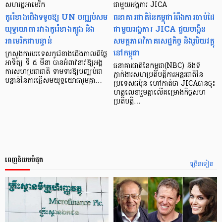
សហរដ្ឋអាមេរិក
ជាមួយអង្គការ JICA
កូរ៉េខាងជើងទទូចឱ្យ UN បញ្ឈប់សម
ធនាគារជាតិនៃកម្ពុជារំពឹងការចាប់ដៃ
យុទ្ធយោធារវាងកូរ៉េខាងត្បូង និង
ជាមួយអង្គការ JICA ជួយបង្កើន
អាមេរិកជាបន្ទាន់
សមត្ថភាពវិភាគសេដ្ឋកិច្ច និងរូបិយវត្ថុ
នៅកម្ពុជា
ក្រសួងការបរទេសកូរ៉េខាងជើងកាលពីថ្ងៃ
អាទិត្យ ទី ៥ មីនា បានអំពាវនាវឱ្យអង្គ
ធនាគារជាតិនៃកម្ពុជា(NBC) និងទី
ការសហប្រជាជាតិ ទាមទារឱ្យបញ្ឈប់ជា
ភ្នាក់ងារសហប្រតិបត្តិការអន្តរជាតិនៃ
បន្ទាន់នៃការធ្វើសមយុទ្ធយោធារួមគ្នា…
ប្រទេសជប៉ុន ហៅកាត់ថា JICAបានចុះ
ហត្ថលេខារួមគ្នាលើគម្រោងកិច្ចសហ
ប្រតិបត្តិ…
ពេញនិយមបំផុត
ច្រើនទៀត