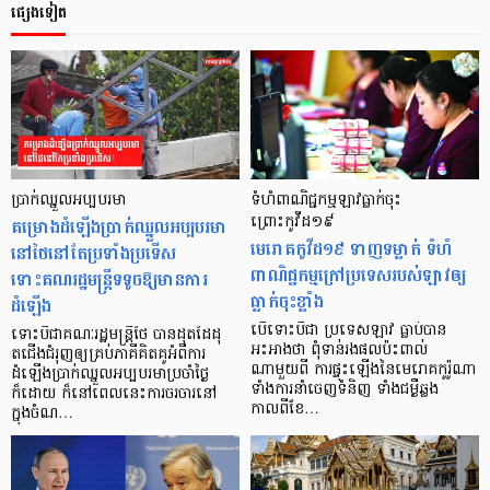
ផ្សេងទៀត
ប្រាក់ឈ្នួលអប្បបរមា
ទំហំពាណិជ្ជកម្មឡាវធ្លាក់ចុះ
គម្រោងដំឡើងប្រាក់ឈ្នួលអប្បបរមា
ព្រោះកូវីដ១៩
មេរោគកូវីដ១៩ ទាញទម្លាក់ ទំហំ
នៅថៃនៅតែប្រទាំងប្រទើស
ពាណិជ្ជកម្មក្រៅប្រទេសរបស់ឡាវឲ្យ
ទោះគណរដ្ឋមន្រ្តីទទូចឱ្យមានការ
ធ្លាក់ចុះខ្លាំង
ដំឡើង
បើទោះបីជា ប្រទេសឡាវ ធ្លាប់បាន
ទោះបីជាគណៈរដ្ឋមន្រ្តីថៃ បានដុតដៃដុ
អះអាងថា ពុំទាន់រងផលប៉ះពាល់
តជើងជំរុញឲ្យគ្រប់ភាគីគិតគូអំពីការ
ណាមួយពី ការផ្ទុះឡើងនៃមេរោគកូរ៉ូណា
ដំឡើងប្រាក់ឈ្នួលអប្បបរមាប្រចាំថ្ងៃ
ទាំងការនាំចេញទំនិញ ទាំងជម្ងឺឆ្លង
ក៏ដោយ ក៏នៅពេលនេះការចរចារនៅ
កាលពីខែ…
ក្នុងចំណ…