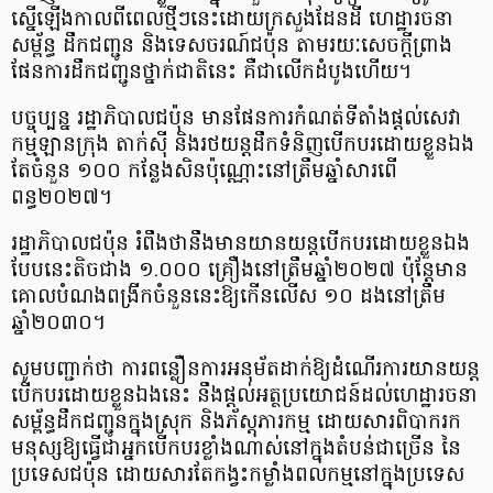
ស្នើឡើ​ងកាលពីពេលថ្មីៗនេះដោយក្រសួងដែនដី ហេដ្ឋារចនា​
សម្ព័ន្ធ ដឹកជញ្ជូន និងទេសចរណ៍​ជប៉ុន តាមរយៈសេចក្តីព្រាង
ផែនការដឹកជញ្ជូនថ្នាក់ជាតិ​នេះ គឺជាលើកដំបូងហើយ។
បច្ចុប្បន្ន រដ្ឋាភិបាលជប៉ុន មានផែនការកំណត់ទីតាំងផ្ដល់សេវា
កម្មឡានក្រុង តាក់ស៊ី និងរថយន្តដឹកទំនិញបើកបរដោយខ្លួនឯង​
តែ​ចំនួន ១០០ កន្លែងសិនប៉ុណ្ណោះនៅ​ត្រឹម​ឆ្នាំសារពើ
ពន្ធ២០២៧។
រដ្ឋាភិបាលជប៉ុន រំពឹងថានឹងមានយានយន្តបើកបរដោយខ្លួនឯង​
បែបនេះតិចជាង ១.០០០ គ្រឿងនៅ​ត្រឹមឆ្នាំ២០២៧ ប៉ុន្តែមាន
គោលបំណងពង្រីកចំនួន​នេះ​​ឱ្យ​កើន​លើស ១០ ដង​នៅ​ត្រឹម
ឆ្នាំ២០៣០។
សូមបញ្ជាក់​ថា ការពន្លឿនការអនុម័តដាក់ឱ្យដំណើរការ​យានយន្ត
បើកបរដោយខ្លួនឯង​នេះ នឹងផ្តល់អត្ថប្រយោជន៍ដល់ហេដ្ឋារចនា
សម្ព័ន្ធដឹកជញ្ជូនក្នុងស្រុក និងភ័ស្តុភារកម្ម ដោយសារ​ពិបាករក
មនុស្សឱ្យធ្វើជាអ្នកបើកបរខ្លាំងណាស់​នៅក្នុងតំបន់ជាច្រើន នៃ
ប្រទេសជប៉ុន ដោយ​សារតែកង្វះ​កម្លាំងពលកម្ម​នៅ​​ក្នុង​ប្រទេស​