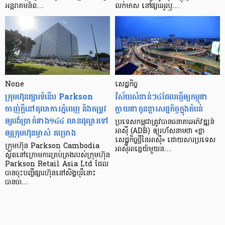
អន្តរាគមន៍​ព…
លក់​មាស នៅ​ផ្សារ​អូរ​ឫ…
None
សេដ្ឋកិច្ច​
ក្រុមហ៊ុនផ្សារទំនើប Parkson
វិស័យ​សំខាន់ៗ​៤​ដែល​ធ្វើ​ឲ្យ​កម្ពុជា​
ចាញ់ក្ដីនៅតុលាការភ្នំពេញ និងតម្រូវ
ក្លាយ​ជា​កូន​ខ្លា​សេដ្ឋកិច្ច​ក្នុង​តំបន់
ឲ្យបង់ប្រាក់ជាង១៤៤ លានដុល្លារទៅ
ប្រទេស​កម្ពុជា​ត្រូវ​បាន​ធនាគារ​អភិវឌ្ឍន៍​
ឲ្យក្រុមហ៊ុនម្ចាស់ គម្រោង
អាស៊ី (ADB) ឲ្យ​រហ័ស​នាមថា «ខ្លា​
សេដ្ឋកិច្ច​ថ្មី​នៃ​អាស៊ី» ដោយសារ​ប្រទេស​
ក្រុមហ៊ុន Parkson Cambodia
អាស៊ី​អាគ្នេយ៍​មួយ​ន…
ស្ថិតនៅក្រោមការគ្រប់គ្រងរបស់ក្រុមហ៊ុន
Parkson Retail Asia Ltd ដែល
បានចុះបញ្ចីផ្សារហ៊ុននៅសិង្ហបុរីនោះ
បានចា…