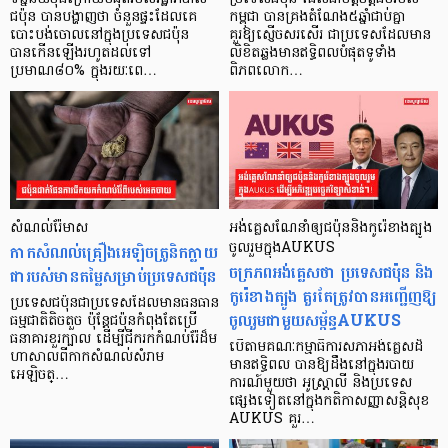
ជប៉ុន បានបង្ហាញថា ចំនួនផ្ទះដែលគេ
កម្ពុជា បានគ្រងតំណែង៥ឆ្នាំជាប់គ្នា
បោះបង់ចោលនៅក្នុងប្រទេសជប៉ុន
គួរឱ្យស្ញើចសរសើរ ជាប្រទេសដែលមាន
បានកើនឡើងរហូតដល់ទៅ
លិខិតឆ្លងមានឥទ្ធិពលបំផុតទូទាំង
ប្រមាណ៨០% ក្នុងរយៈពេ…
ពិភពលោក…
សំណល់រ៉ែមាស
អង់គ្លេសណែនាំឲ្យជប៉ុននិងកូរ៉េខាងត្បូង
កាកសំណល់គ្រឿងអេឡិចត្រូនិកក្លាយ
ចូលរួមក្នុងAUKUS
ចក្រភពអង់គ្លេសថា ប្រទេសជប៉ុន និង
ជារបស់មានតម្លៃសម្រាប់ប្រទេសជប៉ុន
កូរ៉េខាងត្បូង គួរតែត្រូវបានអញ្ជើញឱ្យ
ប្រទេសជប៉ុនជាប្រទេសដែលមានធនធាន
ចូលរួមជាមួយសម្ព័ន្ធAUKUS
ធម្មជាតិតិចតួច ប៉ុន្តែជប៉ុនកំពុងតែប្រើ
ធនាគារខួរក្បាល ដើម្បីជីករកកំណប់រ៉ែដ៏ម
បើតាមគណៈកម្មាធិការសភាអង់គ្លេសដ៏
ហាសាលពីកាកសំណល់សំរាម
មានឥទ្ធិពល បានឱ្យដឹងនៅក្នុងរបាយ
អេឡិចត្…
ការណ៍មួយថា អូស្ត្រាលី និងប្រទេស
ផ្សេងទៀតនៅក្នុងកតិកាសញ្ញាសន្តិសុខ
AUKUS គួរ…