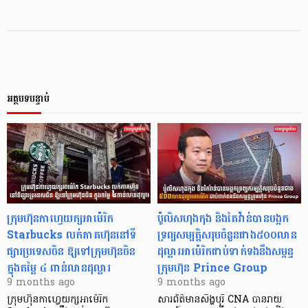
អត្ថបទបន្ទាប់
ក្រុមហ៊ុនកាហ្វេយក្សអាម៉េរិក
ប៉ូលិសហុងកុង និងតៃវ៉ាន់បានបង្កក
Starbucks លក់ភាគហ៊ុននៅទី
ទ្រព្យសម្បត្តិសរុបចំនួនជាង៥០០លាន
ផ្សារប្រទេសចិន ឱ្យទៅក្រុមហ៊ុនចិន
ដុល្លារអាម៉េរិកជាប់ទាក់ទងនឹងសម្ពន្ធ
ក្នុងតម្លៃ ៤ ពាន់លានដុល្លារ
ក្រុមហ៊ុន Prince Group
9 months ago
9 months ago
ក្រុមហ៊ុនកាហ្វេយក្សអាម៉េរិក
សារព័ត៌មានសិង្ហបុរី CNA បានរាយ