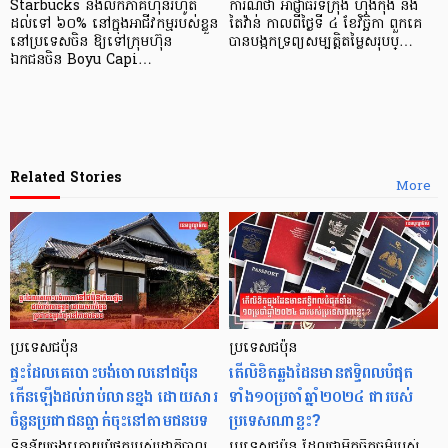
Starbucks នឹងលក់ភាគហ៊ុនរហូត
ការណ៍ថា អាជ្ញាធរទីក្រុង ហុងកុង និង
ដល់ទៅ ៦០% នៅក្នុងអាជីវកម្មរបស់ខ្លួន
តៃវ៉ាន់ កាលពីថ្ងៃទី ៤ ខែវិច្ឆិកា ពួកគេ
នៅប្រទេសចិន ឱ្យទៅក្រុមហ៊ុន
បានបង្កកទ្រព្យសម្បត្តិតម្លៃសរុបប្…
ឯកជនចិន Boyu Capi…
Related Stories
More
ប្រទេសជប៉ុន
ប្រទេសជប៉ុន
ផ្ទះដែលគេបោះបង់ចោលនៅជប៉ុន
តើលិខិតឆ្លងដែនមានឥទ្ធិពលបំផុត
កើនឡើងដល់រាប់លានខ្នង ដោយសារ
ទាំង១០ប្រចាំឆ្នាំ២០២៤ ជារបស់
ចំនួនប្រជាជនធ្លាក់ចុះនៅតាមជនបទ
ប្រទេសណាខ្លះ?
ទិន្នន័យចុងក្រោយបំផុតរបស់រដ្ឋាភិបាល
ប្រទេសជប៉ុន ដែលជាមិត្តចិត្តធម៌របស់