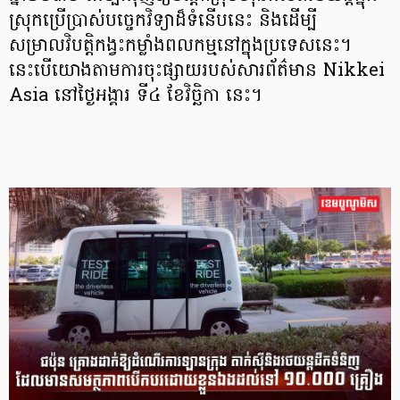
ស្រុកប្រើប្រាស់បច្ចេកវិទ្យាដ៏ទំនើបនេះ និងដើម្បី
សម្រាលវិបត្តិកង្វះកម្លាំងពលកម្មនៅក្នុងប្រទេសនេះ។
នេះបើយោងតាមការចុះផ្សាយរបស់សារព័ត៌មាន Nikkei
Asia នៅថ្ងៃអង្គារ ទី៤ ខែវិច្ឆិកា នេះ។