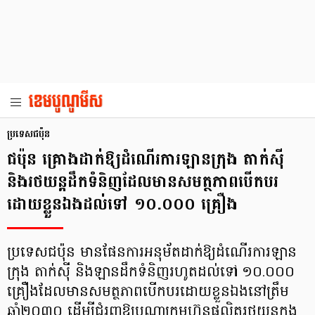
ប្រទេសជប៉ុន
ជប៉ុន គ្រោងដាក់ឱ្យដំណើរការឡានក្រុង តាក់ស៊ី
និងរថយន្តដឹកទំនិញដែលមានសមត្ថភាពបើកបរ
ដោយខ្លួនឯងដល់ទៅ ១០.០០០ គ្រឿង
ប្រទេសជប៉ុន មានផែនការអនុម័តដាក់ឱ្យដំណើរការឡាន
ក្រុង តាក់ស៊ី និងឡានដឹកទំនិញរហូតដល់ទៅ ១០.០០០
គ្រឿងដែលមានសមត្ថភាពបើកបរដោយខ្លួនឯងនៅត្រឹម
ឆ្នាំ២០៣០ ដើម្បីជំរុញឱ្យបណ្ដាក្រុមហ៊ុនផលិតរថយន្តក្នុង