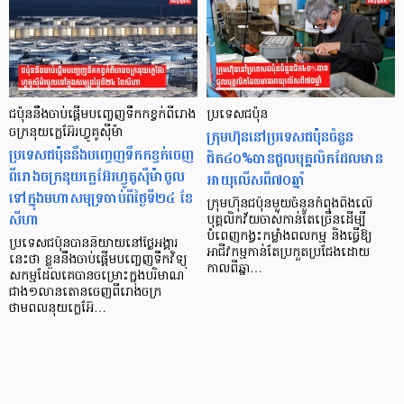
ជប៉ុននឹងចាប់ផ្ដើមបញ្ចេញទឹកកខ្វក់ពីរោង
ប្រទេសជប៉ុន
ចក្រនុយក្លេអ៊ែរហ្វូគូស៊ីម៉ា
ក្រុមហ៊ុននៅប្រទេសជប៉ុនចំនួន
ប្រទេសជប៉ុននឹងបញ្ចេញទឹកកខ្វក់ចេញ
ជិត៤០%បានជួលបុគ្គលិកដែលមាន
ពីរោងចក្រនុយក្លេអ៊ែរហ្វូគូស៊ីម៉ាចូល
អាយុលើសពី៧០ឆ្នាំ
ទៅក្នុងមហាសមុទ្រចាប់ពីថ្ងៃទី២៤ ខែ
ក្រុមហ៊ុនជប៉ុនមួយចំនួនកំពុងពឹងលើ
សីហា
បុគ្គលិកវ័យចាស់កាន់តែច្រើនដើម្បី
បំពេញកង្វះកម្លាំងពលកម្ម និងធ្វើឱ្យ
ប្រទេសជប៉ុនបាននិយាយនៅថ្ងៃអង្គារ
អាជីវកម្មកាន់តែប្រកួតប្រជែងដោយ
នេះថា ខ្លួននឹងចាប់ផ្តើមបញ្ចេញទឹកវិទ្យុ
កាលពីឆ្នា…
សកម្មដែលគេបានចម្រោះក្នុងបរិមាណ
ជាង១លានតោនចេញពីរោងចក្រ
ថាមពលនុយក្លេអ៊ែ…