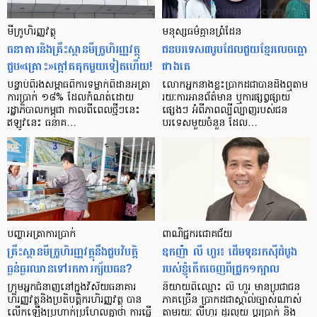
មីក្រូ​ហិរញ្ញវត្ថុ
មនុស្ស​ធម៌​គ្មាន​ព្រំដែន
ធនាគារ​និង​គ្រឹះស្ថាន​មីក្រូ​ហិរញ្ញវត្ថុ​
ជន​បរទេស​៣​រូប​ដែល​ជួយ​ខ្មែរ​លេច​ធ្លោ​
ជួប«គ្រោះ»ក្តៅ​គគុក​មួយ​ទៀត​ហើយ!
ជាង​គេ
បន្ទាប់​ពី​រង​សម្ពាធ​​ពី​ការ​ទម្លាក់​ពិដាន​អត្រា​
លោកអ្នក​នាង​ខ្លះ​ប្រាកដ​ជា​បាន​​ដឹង​ឮ​តាម​
ការ​ប្រាក់ ១៨​% ដែល​កំណត់​ដោយ​
រយៈ​ការ​អាន​ព័ត៌មាន ឬ​ការ​ផ្សព្វផ្សាយ​
រដ្ឋាភិបាល​កម្ពុជា កាល​ពី​ពេល​ថ្មីៗ​នេះ
ផ្សេងៗ អំពី​ភាព​ល្បីល្បាញ​របស់​ជន​
ឥឡូវ​នេះ ធនាគ…
បរទេស​មួយ​ចំនួន ដែល…
បញ្ហា​អត្រា​ការប្រាក់
ពាណិជ្ជករជោគជ័យ
គ្រឹះស្ថាន​មីក្រូ​ហិរញ្ញវត្ថុ​នឹង​ជួប​វិបត្តិ​
ឧកញ៉ា លី ហួរ៖ ដើមទុនរកស៊ីដំបូង
ធ្ងន់ធ្ងរ​ឈាន​ទៅ​រក​ការ​ក្ស័យធន?
របស់ខ្ញុំកើតចេញពីជ្រូក១ក្បាល
ក្រុម​អ្នក​ជំនាញ​នៅ​ក្នុង​វិស័យ​ធនាគារ
និយាយ​ពី​ឈ្មោះ លី ហួរ មាន​ប្រជាជន​
ហិរញ្ញវត្ថុ​និង​ប្រតិបត្តិករ​ហិរញ្ញ​វត្ថុ បាន​​
ភាគ​ច្រើន ប្រាកដ​ជា​ស្គាល់​ច្បាស់​ណាស់
លើក​ឡើង​ប្រហាក់​ប្រហែល​គ្នា​ថា ការ​ធ្វើ​
តាមរយៈ លីហួរ ដូរ​លុយ ប្តូរ​បា្រក់ និង​