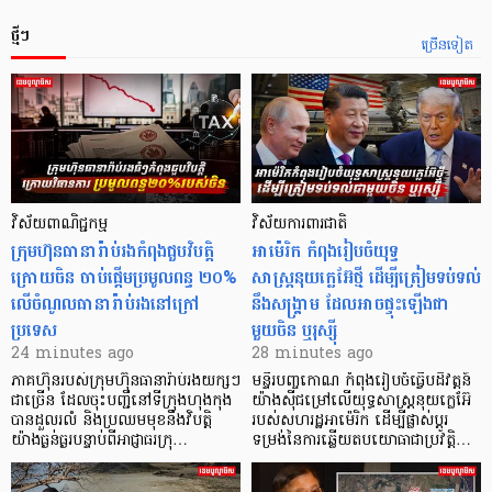
ថ្មីៗ
ច្រើនទៀត
វិស័យពាណិជ្ជកម្ម
វិស័យការពារជាតិ
ក្រុមហ៊ុនធានារ៉ាប់រងកំពុងជួបវិបត្តិ
អាម៉េរិក កំពុងរៀបចំយុទ្ធ
ក្រោយចិន ចាប់ផ្តើមប្រមូលពន្ធ ២០%
សាស្ត្រនុយក្លេអ៊ែថ្មី ដើម្បីត្រៀមទប់ទល់
លើចំណូលធានារ៉ាប់រងនៅក្រៅ
នឹងសង្គ្រាម ដែលអាចផ្ទុះឡើងជា
ប្រទេស
មួយចិន ឬរុស្ស៊ី
24 minutes ago
28 minutes ago
ភាគហ៊ុនរបស់ក្រុមហ៊ុនធានារ៉ាប់រងយក្សៗ
មន្ទីរបញ្ចកោណ កំពុងរៀបចំធ្វើបដិវត្តន៍
ជាច្រើន ដែលចុះបញ្ជីនៅទីក្រុងហុងកុង
យ៉ាងស៊ីជម្រៅលើយុទ្ធសាស្ត្រនុយក្លេអ៊ែ
បានដួលរលំ និងប្រឈមមុខនឹងវិបត្តិ
របស់សហរដ្ឋអាម៉េរិក ដើម្បីផ្លាស់ប្តូរ
យ៉ាងធ្ងន់ធ្ងរបន្ទាប់ពីអាជ្ញាធរក្រុ…
ទម្រង់នៃការឆ្លើយតបយោធាជាប្រវត្តិ…