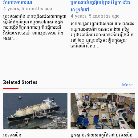
វិស័យទេសចរណ៍
ប្រសិនបើវិបត្តិអ៊ុយក្រែនវិវត្តកាន់តែ
អាក្រក់ទៅ
4 years, 5 months ago
4 years, 5 months ago
ប្រទេសបារាំង បានជ្រើសរើសយកកម្ពុជា
ធ្វើជាដៃគូនាំមុខគេមួយនៅអាស៊ានក្នុង
តាមការស្រាវជ្រាវជាសកល របស់ធនាគារ
ការបង្កើនកិច្ចសហការប្រតិបត្តិការលើ
កណ្តាលអាមេរិក បានអះអាងថា តម្លៃ
វិស័យទេសចរណ៍ ខណៈប្រទេសបារាំង
ប្រេងឆៅពិភពលោកអាចកើនឡើងពី ៥
មានប…
ទៅ ២០ ដុល្លារបន្ថែមទៀតក្នុងមួយ
បារ៉ែលពីលើតម្…
Related Stories
More
ប្រទេសចិន
អ្នកស្លាប់ដោយសារកូវីដនៅប្រទេសចិន