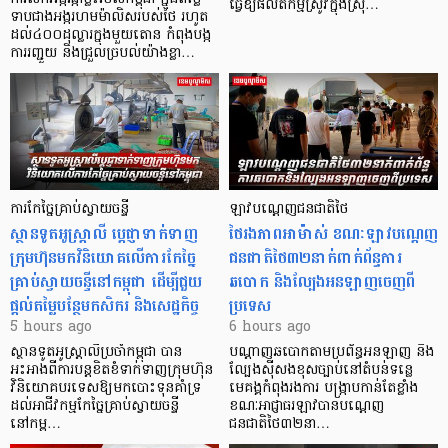
ធ្វើឱ្យផលិតកម្មស្រូវក្នុងស្រុ…
ទាបជាងអង្ករហមម៉ាលិសរបស់ថៃ រហូត
ដល់៤០០ដុល្លារក្នុងមួយតោន កំពុងបង្ក
ការរញ្ជួយ និងជ្រួលច្របល់យ៉ាងខ្លា…
ការកែច្នៃគ្រាប់ស្វាយចន្ទី
ឡាវបណ្តេញជនជាតិថៃ
ស្ថានទូតអូស្ត្រាលី ប្តេជ្ញាទាក់ទាញ
ថៃរងភាពអាម៉ាស់ ខណៈឡាវបណ្តេញ
ក្រុមហ៊ុនមក​វិនិយោគលើការកែច្នៃ
ជនជាតិថៃ៣២នាក់ពាក់ព័ន្ធការ
គ្រាប់ស្វាយចន្ទីនៅកម្ពុជា ដើម្បីជួយ
ឆបោក និងល្បែងអនឡាញចេញពី
ផ្តល់តម្លៃបន្ថែមកសិករ និងសេដ្ឋកិច្ច
ប្រទេស
5 hours ago
6 hours ago
ស្ថានទូតអូស្ត្រាលីប្រចាំកម្ពុជា បាន
បណ្តាញឆបោកតាមប្រព័ន្ធអនឡាញ និង
អះអាងពីការបន្តខិតខំទាក់ទាញក្រុមហ៊ុន
ល្បែងស៊ីសងខុសច្បាប់នៅតំបន់ទន្លេ
វិនិយោគបរទេសឱ្យមកបោះទុនគាំទ្រ
មេគង្គកំពុងរងការ បង្ក្រាប​កាន់តែខ្លាំង
ដល់អាជីវកម្មកែច្នៃគ្រាប់ស្វាយចន្ទី
ខណៈអាជ្ញាធរឡាវបានបណ្តេញ
នៅកម្ព…
ជនជាតិថៃ៣២នា…