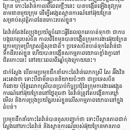
ក្រែន កោះតៃវ៉ាន់កាលពីពេលថ្មីៗនេះ បានបង្កើតឡើងនូវក្រុម
តាមដានមួយក្រុម ដើម្បីអង្កេតស្ថានការណ៍នៅអ៊ុយក្រែន
សម្រាប់សុវត្ថិភាពដែនកោះរបស់ខ្លួន។
តៃវ៉ាន់​តែងតែ​ប្រុង​ប្រយ័ត្ន ​ចំពោះ​អ្វី​ដែល​ពួកគេ​ចាត់​ទុក​ថា​ ជា​ការ​
បង្កហេតុ​​របស់​ចិន កាល​ពី​ខែ​មុន ​បាន​បង្កើត​​ក្រុម​ការងារ​​អ៊ុយក្រែន​​
ក្រោម​ក្រុម​ប្រឹក្សា​​សន្តិសុខ​ជាតិ។ ប្រទេសចិន​ចាត់ទុកតៃវ៉ាន់ជា
ទឹកដីរបស់ខ្លួន ហើយបានបង្កើន​សកម្មភាពយោធាខ្លាំងក្លានៅ
ជិតកោះនេះ នៅរយៈពេល​ពីរឆ្នាំចុងក្រោយនេះ។
ជាក់ស្តែង បើតាម​ប្រមុខដឹកនាំកោះតៃវ៉ាន់លោកស្រី សៃ អ៊ីងវិន
អះអាងថា ទោះបីជាមិនបាននិយាយចំៗថា ជាប្រទេសចិន
ក៏ដោយ ប៉ុន្តែលោកស្រីបានប្រាប់កិច្ចប្រជុំនៃក្រុមការងារអង្កេត
ការណ៍នៅអ៊ុយក្រែន​នៅថ្ងៃពុធថា តៃវ៉ាន់ត្រូវតែបង្កើនការឃ្លាំ
មើល និងការប្រុងប្រយ័ត្ន​របស់ខ្លួន​លើសកម្មភាពយោធា​នៅក្នុង
តំបន់។
ប្រមុខដឹកនាំ​កោះតៃវ៉ាន់បានគូសបញ្ជាក់ថា ទោះបីស្ថានភាព​ជាក់
ស្តែង​នៅកោះតៃវ៉ាន់ និងស្ថានការណ៍​របស់អ៊ុយក្រែន​មានភាព