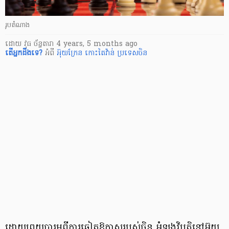
រូបតំណាង
ដោយ
វុធ ច័ន្ទតារា
4 years, 5 months ago
តើ​អ្នក​ដឹងទេ?
អំពី
អ៊ុយ​ក្រែ​ន
កោះ​តៃវ៉ាន់
ប្រទេសចិន​
ដោយព្រួយបារម្ភពីការឆ្លៀតឱកាសរបស់ចិន អំឡុងវិបត្តិនៅអ៊ុយ