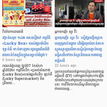
វិស័យការពារជាតិ
អ្នកឧកញ៉ា សួរ វីរៈ
រង្វាន់សរុប ១៤៣ លានរៀល! កម្មវិធី
អ្នកឧកញ៉ា សួរ វីរៈ ស្នើឱ្យបង្កើតច្រក
«Lucky Box» របស់ផ្សារទំនើប
ចេញចូលតែមួយ ដើម្បីលុបបំបាត់ភាព
ឡាក់គី ទាក់ទាញការចូលរួមពីអតិថិ
ស្មុគស្មាញលើការស្នើសុំបតភ្ជាប់ចរន្ត
ជនកាន់តែច្រើនក្នុងសប្តាហ៍ដំបូង។
អគ្គិសនីទៅកាន់ស្ថានីយសាករថយន្ត
អគ្គិសនី
6 hours ago
22 hours ago
រាជធានីភ្នំពេញ ថ្ងៃទី07 ខែសីហា
ឆ្នាំ2026៖ កម្មវិធីបើក «ប្រអប់សំណាង
ស្របពេលដែលនិន្នាការប្រើប្រាស់រថយន្ត
(Lucky Box)»របស់ផ្សារទំនើប ឡាក់គី
អគ្គិសនី (EV) នៅកម្ពុជាកំពុងហក់ឡើង
(Lucky Supermarket) គិត
យ៉ាងគំហុកនៅមួយរយៈពេលចុងក្រោយ
ត្រឹមរយ…
នេះ ការវិនិយោគលើស្ថានីយបញ្ចូល
ថាមពលអគ្គ…