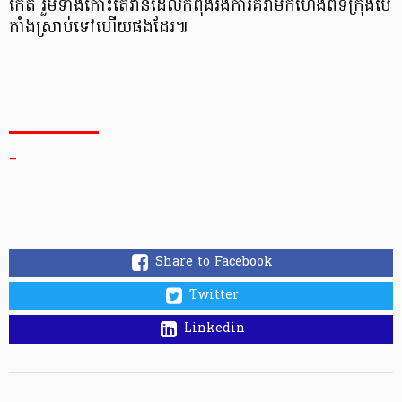
កើត រួម​ទាំង​កោះ​តៃវ៉ាន់​​ដែល​កំពុង​រង​​ការ​គំរាមកំហែង​ពីទីក្រុង​ប៉េ​
កាំ​​ងស្រាប់ទៅហើយផងដែរ៕
_
Share to Facebook
Twitter
Linkedin