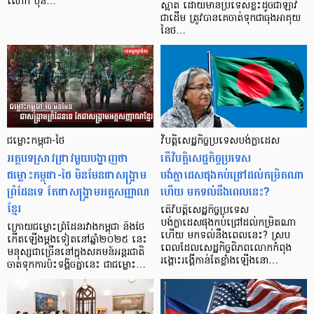
លោក ប៊ុន…
ស្អាត ដោយមានប្រទេសខ្លះដូចជាឡាវ
ជាដើម ត្រូវបានគេចាត់ទុកជាធុងអាគុយ
នៃថ…
ជម្លោះកម្ពុជា-ថៃ
វិបត្តិសេដ្ឋកិច្ចប្រទេសបង់ក្លាដេស
អត្ថបទស្រាវជ្រាវមួយបង្ហាញថា
តើវិបត្តិសេដ្ឋកិច្ចប្រទេស
ជម្លោះកម្ពុជា-ថៃ មិនមែនជាសង្គ្រាម
បង់ក្លាដេសផុងកប់ជ្រៅដល់កម្រិតណា
ព្រំដែនទេ តែជាសង្គ្រាមអត្តសញ្ញាណ
ហើយ មកទល់នឹងពេលនេះ?
ខ្មែរ
តើវិបត្តិសេដ្ឋកិច្ចប្រទេស
បង់ក្លាដេសផុងកប់ជ្រៅដល់កម្រិតណា
ក្រោយជម្លោះព្រំដែនរវាងកម្ពុជា និងថៃ
ហើយ មកទល់នឹងពេលនេះ? ស្រប
កើតឡើងម្តងទៀតនៅឆ្នាំ២០២៥ នេះ
ពេលដែលសេដ្ឋកិច្ចពិភពលោកកំពុង
មនុស្សជាច្រើននៅក្នុងសគមន៍អន្តរជាតិ
រង្គោះរង្គើកាន់តែខ្លាំងឡើងនោ…
ចាត់ទុកការប៉ះទង្គិចគ្នានេះ ជាជម្លោះ…