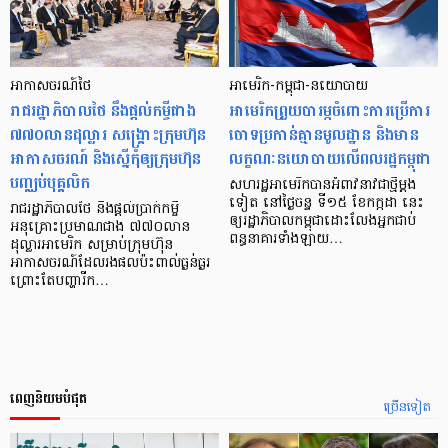
អាកាសចរណ៍ថៃ
អាមេរិក-កម្ពុជា-នយោបាយ
រាជរដ្ឋាភិបាលថៃ នឹងផ្ដល់កម្ចីជាង
អាមេរិក​ព្រួយ​បារម្ភ​ចំពោះ​​ការប្រើ​ការ​
៧៧០លានដុល្លារ សង្គ្រោះក្រុមហ៊ុន
ចោទ​ប្រកាន់​គ្មាន​មូលដ្ឋាន និង​មាន​
អាកាសចរណ៍ និងស្នើកុំឲ្យក្រុមហ៊ុន
លក្ខណៈ​នយោបាយ​លើ​ពលរដ្ឋ​កម្ពុជា
បញ្ឈប់បុគ្គលិក
សហរដ្ឋ​អាមេរិក​បាន​អំពាវនាវ​ជា​ថ្មី​ម្តង​
ទៀត នៅ​ថ្ងៃ​ចន្ទ ទី១៥ ខែ​កក្កដា នេះ
រាជរដ្ឋាភិបាលថៃ នឹងផ្ដល់ប្រាក់កម្ចី
ឲ្យ​រដ្ឋាភិបាល​កម្ពុជា​ដោះលែង​អ្នក​ជាប់​
អនុគ្រោះប្រមាណជាង ៧៧០លាន
ពន្ធនាគារ​ទាំង​ឡាយ…
ដុល្លារអាមេរិក សម្រាប់ក្រុមហ៊ុន
អាកាសចរណ៍ដែលរងផលប៉ះពាល់ធ្ងន់ធ្ងរ
ព្រោះតែបញ្ហារីក…
ពេញនិយមបំផុត
ច្រើនទៀត