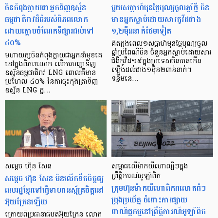
ចិនកំពុងក្លាយជាអ្នកទិញឧស្ម័ន
មួយសប្តាហ៍មុនថ្ងៃបុណ្យចូលឆ្នាំថ្មី ចិន
ធម្មជាតិរាវដ៏ធំរបស់ពិភពលោក
មានអ្នកស្លាប់ដោយសារកូវីដជាង
ដោយក្ដោបចំណែកទីផ្សារដល់ទៅ
១,២ម៉ឺននាក់ថែមទៀត
៤០%
គិតក្នុងពេល១សប្តាហ៍មុនថ្ងៃបុណ្យចូល
ឆ្នាំប្រពៃណីចិន ចំនួនអ្នកស្លាប់ដោយសារ
មហាយក្សចិនកំពុងក្លាយជាអ្នកនាំមុខគេ
ជំងឺកូវីដ១៩ក្នុងប្រទេសចិនបានកើន
នៅក្នុងពិភពលោក លើការបញ្ជាទិញ
ឡើងដល់ជាង១ម៉ឺន២ពាន់នាក់។
ឧស្ម័នធម្មជាតិរាវ LNG ពោលគឺមាន
ទន្ទឹមនេ…
ប្រហែល ៤០% នៃការចុះកុងត្រាទិញ
ឧស្ម័ន LNG ក្ន…
សម្ដេច ហ៊ុន សែន
សម្ពាធលើម៉ាកយីហោល្បីៗក្នុង
សម្ដេច ហ៊ុន សែន មិនលើកទឹកចិត្តឲ្យ
ព្រឹត្តិការណ៍អូឡាំពិក
ក្រុមហ៊ុនម៉ាកយីហោពិភពលោកធំៗ
ពលរដ្ឋខ្មែរទៅធ្វើទាហានស្ម័គ្រចិត្តនៅ
ប្រុងប្រយ័ត្ន ចំពោះការផ្សាយ
អ៊ុយក្រែនឡើយ
ពាណិជ្ជកម្មនៅព្រឹត្តិការណ៍អូឡាំពិក
ក្រោយពីប្រធានាធិបតីអ៊ុយក្រែន លោក