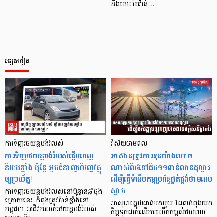
នឹងកោះតៃវ៉ាន់…
ផ្សេងទៀត
ការទិញ​រថយន្ត​បង់​រំលស់
វិស័យថាមពល
ការ​ទិញ​រថយន្ត​បង់​រំលស់​ផ្តើម​ពេញ​
អាស៊ានត្រូវការទុនយ៉ាងហោច
និយម​ខ្លាំង​ ប៉ុន្តែ អ្នកជំនាញ​ហិរញ្ញ​វត្ថុ​
ណាស់ពី៤ទៅជិត១១ពាន់លានដុល្លារ
ឲ្យ​ប្រយ័ត្ន!
ដើម្បីធ្វើទំនើបកម្មប្រព័ន្ធផ្គត់ផ្គង់ថាមពល
ស្អាត
ការ​ទិញ​រថយន្ត​បង់​រំលស់​នៅ​ប៉ុន្មាន​ឆ្នាំ​ចុង​
ក្រោយ​នេះ កំពុង​ត្រូវ​ប៉ាន់​ខ្លាំង​នៅ​
អាស៊ីអាគ្នេយ៍ជាតំបន់មួយ ដែលកំពុងយក
កម្ពុជា។ អាជីវករ​​លក់​រថយន្ត​បង់​រំលស់
ចិត្តទុកដាក់លើការលើកកម្ពស់ថាមពល