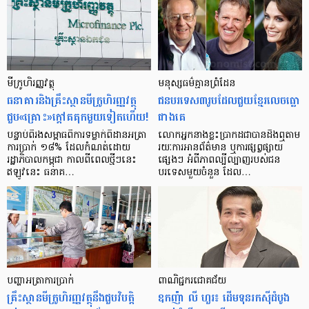
មីក្រូ​ហិរញ្ញវត្ថុ
មនុស្ស​ធម៌​គ្មាន​ព្រំដែន
ធនាគារ​និង​គ្រឹះស្ថាន​មីក្រូ​ហិរញ្ញវត្ថុ​
ជន​បរទេស​៣​រូប​ដែល​ជួយ​ខ្មែរ​លេច​ធ្លោ​
ជួប«គ្រោះ»ក្តៅ​គគុក​មួយ​ទៀត​ហើយ!
ជាង​គេ
បន្ទាប់​ពី​រង​សម្ពាធ​​ពី​ការ​ទម្លាក់​ពិដាន​អត្រា​
លោកអ្នក​នាង​ខ្លះ​ប្រាកដ​ជា​បាន​​ដឹង​ឮ​តាម​
ការ​ប្រាក់ ១៨​% ដែល​កំណត់​ដោយ​
រយៈ​ការ​អាន​ព័ត៌មាន ឬ​ការ​ផ្សព្វផ្សាយ​
រដ្ឋាភិបាល​កម្ពុជា កាល​ពី​ពេល​ថ្មីៗ​នេះ
ផ្សេងៗ អំពី​ភាព​ល្បីល្បាញ​របស់​ជន​
ឥឡូវ​នេះ ធនាគ…
បរទេស​មួយ​ចំនួន ដែល…
បញ្ហា​អត្រា​ការប្រាក់
ពាណិជ្ជករជោគជ័យ
គ្រឹះស្ថាន​មីក្រូ​ហិរញ្ញវត្ថុ​នឹង​ជួប​វិបត្តិ​
ឧកញ៉ា លី ហួរ៖ ដើមទុនរកស៊ីដំបូង