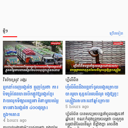
ថ្មីៗ
ច្រើនទៀត
វិស័យស្រូវ អង្ករ
ហ្វីលីពីន
អ្នកនាំចេញអង្ករថៃ ត្អូញត្អែរថា ការ
ហ្វីលីពីននឹងបន្តនាំចូលអង្ករក្រោយ
បិទព្រំដែនបានបើកផ្លូវឱ្យអង្ករខ្មែរ
បារម្ភបាតុភូតអែលនីណូ បង្កឱ្យខ្វះ
វាយលុកទីផ្សារអន្តរជាតិជាមួយតម្លៃ
ស្បៀងអាហារនៅឆ្នាំក្រោយ
ទាបជាងអង្ករថៃ ៤០០ដុល្លារ
5 hours ago
ក្នុង១តោន
ហ្វីលីពីន បាន​សម្រេចបន្តនាំចូលអង្ករនៅ
ឆ្នាំនេះ ខណៈកំពុងព្រួយបារម្ភថា បាតុភូត
4 hours ago
ធម្មជាតិអែលនីណូ ដ៏ខ្លាំងក្លា​ អាចនឹង
ការលក់អង្ករផ្កាម្លិះរបស់កម្ពុជា ក្នុងតម្លៃ