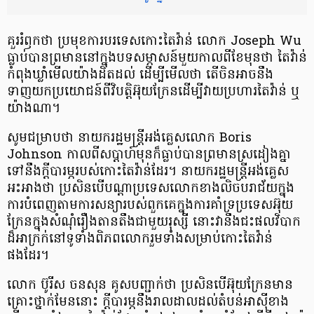
គួររំឭកថា ប្រមុខ​ការបរទេសកោះ​តៃវ៉ាន់ លោក Joseph Wu
ធ្លាប់បានព្រមាននៅក្នុងបទសម្ភាសន៍មួយ​កាលពីខែមុនថា តៃវ៉ាន់
កំពុងឃ្លាំមើល​យ៉ាងដិតដល់ ដើម្បីមើលថា តើចិនអាចនឹង​
ទាញយកប្រយោជន៍​ពីវិបត្តិ​អ៊ុយក្រែន​ដើម្បីវាយ​ប្រហារ​តៃវ៉ាន់ ឬ
យ៉ាងណា។
សូមជម្រាបថា នាយករដ្ឋមន្ត្រីអង់គ្លេស​លោក Boris
Johnson កាលពីសប្តាហ៍មុនក៏ធ្លាប់បានព្រមានស្រដៀងគ្នា
ទៅនឹងក្តីបារម្ភរបស់កោះតៃវ៉ាន់ដែរ។ នាយករដ្ឋមន្ត្រីអង់គ្លេស
អះអាងថា ប្រសិនបើបណ្តាប្រទេសលោកខាងលិចបរាជ័យក្នុង​
ការបំពេញតាមការសន្យា​របស់ពួកគេក្នុងការគាំទ្រប្រទេសអ៊ុយ
ក្រែនក្នុងសំណុំរឿងតានតឹងជាមួយរុស្សី នោះវានឹងជះផលវិបាក
ដ៏អាក្រក់នៅទូទាំងពិភពលោករួមទាំងសម្រាប់កោះតៃវ៉ាន់
ផងដែរ។
លោក ប៊ូរីស ចនសុន ​គូសបញ្ជាក់ថា ប្រសិនបើ​អ៊ុយ​ក្រែ​ន​​មាន​
គ្រោះថ្នាក់​មែននោះ ក្តី​បារម្ភ​​នឹង​រាលដាល​ដល់​តំបន់​​អាស៊ី​ខាង