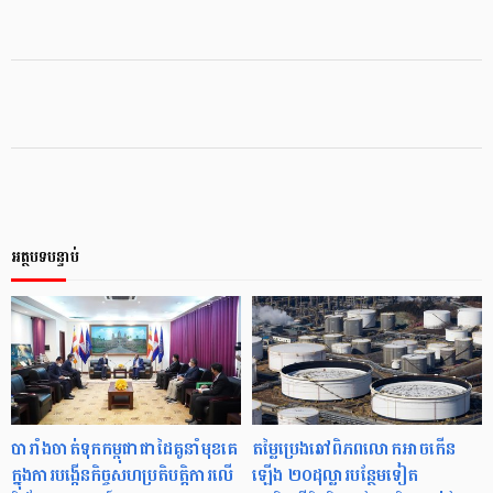
អត្ថបទបន្ទាប់
បារាំងចាត់ទុកកម្ពុជាជាដៃគូនាំមុខគេ
តម្លៃប្រេងឆៅពិភពលោកអាចកើន
ក្នុងការបង្កើនកិច្ចសហប្រតិបត្តិការលើ
ឡើង ២០ដុល្លារបន្ថែមទៀត