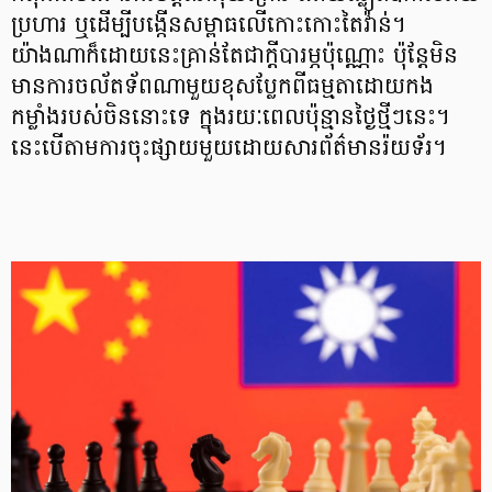
ប្រហារ ឬដើម្បីបង្កើនសម្ពាធលើកោះកោះតៃវ៉ាន់។
យ៉ាងណាក៏ដោយនេះគ្រាន់តែជាក្តីបារម្ភប៉ុណ្ណោះ ប៉ុន្តែមិន
មានការចល័តទ័ពណាមួយខុសប្លែកពីធម្មតាដោយកង
កម្លាំងរបស់ចិននោះទេ ក្នុងរយៈពេលប៉ុន្មានថ្ងៃថ្មីៗនេះ។
នេះបើតាមការចុះផ្សាយមួយដោយសារព័ត៌មានរ៉យទ័រ។