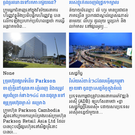
ធ្ងន់ធ្ងរ​ឈាន​ទៅ​រក​ការ​ក្ស័យធន?
របស់ខ្ញុំកើតចេញពីជ្រូក១ក្បាល
ក្រុម​អ្នក​ជំនាញ​នៅ​ក្នុង​វិស័យ​ធនាគារ
និយាយ​ពី​ឈ្មោះ លី ហួរ មាន​ប្រជាជន​
ហិរញ្ញវត្ថុ​និង​ប្រតិបត្តិករ​ហិរញ្ញ​វត្ថុ បាន​​
ភាគ​ច្រើន ប្រាកដ​ជា​ស្គាល់​ច្បាស់​ណាស់
លើក​ឡើង​ប្រហាក់​ប្រហែល​គ្នា​ថា ការ​ធ្វើ​
តាមរយៈ លីហួរ ដូរ​លុយ ប្តូរ​បា្រក់ និង​
អន្តរាគមន៍​ព…
លក់​មាស នៅ​ផ្សារ​អូរ​ឫ…
None
សេដ្ឋកិច្ច​
ក្រុមហ៊ុនផ្សារទំនើប Parkson
វិស័យ​សំខាន់ៗ​៤​ដែល​ធ្វើ​ឲ្យ​កម្ពុជា​
ចាញ់ក្ដីនៅតុលាការភ្នំពេញ និងតម្រូវ
ក្លាយ​ជា​កូន​ខ្លា​សេដ្ឋកិច្ច​ក្នុង​តំបន់
ឲ្យបង់ប្រាក់ជាង១៤៤ លានដុល្លារទៅ
ប្រទេស​កម្ពុជា​ត្រូវ​បាន​ធនាគារ​អភិវឌ្ឍន៍​
ឲ្យក្រុមហ៊ុនម្ចាស់ គម្រោង
អាស៊ី (ADB) ឲ្យ​រហ័ស​នាមថា «ខ្លា​
សេដ្ឋកិច្ច​ថ្មី​នៃ​អាស៊ី» ដោយសារ​ប្រទេស​
ក្រុមហ៊ុន Parkson Cambodia
អាស៊ី​អាគ្នេយ៍​មួយ​ន…
ស្ថិតនៅក្រោមការគ្រប់គ្រងរបស់ក្រុមហ៊ុន
Parkson Retail Asia Ltd ដែល
បានចុះបញ្ចីផ្សារហ៊ុននៅសិង្ហបុរីនោះ
បានចា…