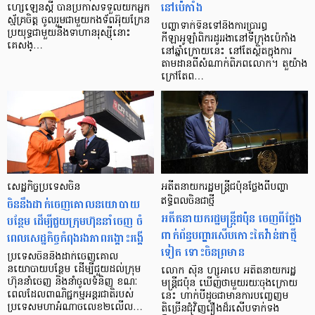
នៅប៉េកាំង
ហ្សេឡេនស្គី បានប្រកាសទទួលយកអ្នក
ស្ម័គ្រចិត្ត ចូលរួមជាមួយកងទ័ពអ៊ុយក្រែន
បញ្ហាទាក់ទិនទៅនឹងការប្រារព្ធ
ប្រយុទ្ធជាមួយនឹងទាហានរុស្ស៊ីនោះ
កីឡាអូឡាំពិករដូររងានៅទីក្រុងប៉េកាំង
គេសង្…
នៅឆ្នាំក្រោយនេះ នៅតែស្ថិតក្នុងការ
តាមដានពីសំណាក់ពិភពលោក។ តួយ៉ាង
ក្រៅតែព…
សេដ្ឋកិច្ចប្រទេសចិន
អតីតនាយករដ្ឋមន្ត្រីជប៉ុនថ្លែងពីបញ្ហា
ចិននឹងដាក់ចេញគោលនយោបាយ
ឥទ្ធិពលចិនជាថ្មី
អតីតនាយករដ្ឋមន្ត្រីជប៉ុន ចេញពីថ្លែង
បន្ថែម ដើម្បីជួយក្រុមហ៊ុននាំចេញ ចំ
ពាក់ព័ន្ធបញ្ហារសើបកោះតៃវ៉ាន់ជាថ្មី
ពេលសេដ្ឋកិច្ចកំពុងរងភាពរង្គោះរង្គើ
ទៀត ទោះចិនព្រមាន
ប្រទេសចិននឹងដាក់ចេញគោល
នយោបាយបន្ថែម ដើម្បីជួយដល់ក្រុម
លោក ស៊ីន ហ្សូអាបេ អតីតនាយករដ្ឋ
ហ៊ុននាំចេញ និងនាំចូលទំនិញ ខណៈ
មន្ត្រីជប៉ុន ឃើញថាមួយរយៈចុងក្រោយ
ពេលដែលពាណិជ្ជកម្មអន្តរជាតិរបស់
នេះ ហាក់បីដូចជាមានការបញ្ចេញម
ប្រទេសមហាអំណាចលេខ២លើល…
តិច្រើនជុំវិញរឿងដ៏រសើបទាក់ទង