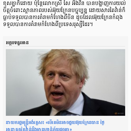
ខុសគ្នាក៏ដោយ ប៉ុន្តែលោកស្រី សៃ អ៊ីងវិន បានបង្ហាញការយល់
ចិត្ត​ចំពោះស្ថានភាព​របស់អ៊ុយក្រែនបច្ចុប្បន្ន ដោយសារតៃវ៉ាន់ក៏​
ធ្លាប់ទទួលបានការគំរាមកំហែងពីចិន ដូចដែលអ៊ុយក្រែនកំពុង​
ទទួល​បាន​ការគំរាមកំហែងពីប្រទេសរុស្សីដែរ។
អត្ថបទគួរអាន
នាយករដ្ឋមន្ត្រីអង់គ្លេស៖ «បើគេមិនអាចជួយអ៊ុយក្រែនបាន ថ្ងៃ
អានាគតតៃវ៉ាន់នឹងមានហានិភ័យដូចគ្នា»