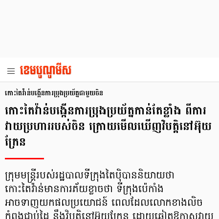
កោះតៃវ៉ាន់បង្កើនការប្រុងប្រយ័ត្នជាមួយចិន
កោះតៃវ៉ាន់បង្កើនការប្រុងប្រយ័ត្នកាន់តែខ្លាំង ពីការ
វាយប្រហាររបស់ចិន ក្រោយមើលឃើញវិបត្តិនៅអ៊ុយ
ក្រែន
ក្រុមមន្ត្រីរបស់រដ្ឋបាលទីក្រុងតៃប៉ិបាននិយាយថា
កោះតៃវ៉ាន់មានការភ័យខ្លាចថា ទីក្រុងប៉េកាំង
អាចទាញយកផលប្រយោជន៍ ពេលដែលលោកខាងលិច
កំពុងជាប់ដៃ នឹងវិបត្តិនៅអ៊ុយក្រែន ដោយឆ្លៀតឱកាសវាយ