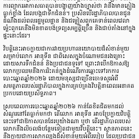
ការព្យាករអាកាសធាតុបានបង្ហាញយ៉ាងច្បាស់ថា វានឹងមានភ្លៀង
ធ្លាក់ខ្លាំង ដែលបង្កជាទឹកជំនន់។ ប្រសិនបើរដ្ឋាភិបាលបានជូន
ដំណឹងដល់ពលរដ្ឋមូលដ្ឋាន និងជម្លៀសពួកគេទាន់ពេលវេលា
ម្ល៉េះពួកគេនឹងមិនខាតបង់ទ្រព្យសម្បត្តិច្រើន និងជាប់គាំងនៅក្នុង
ផ្ទះនោះដែរ។
វិបត្តិនេះអាចក្លាយជាការវាយប្រហារនយោបាយដ៏សំខាន់មួយ
សម្រាប់លោក អានុទីន ជាពិសេសក្នុងចំណោមជនរងគ្រោះ
ដោយសារទឹកជំនន់ និងប្រជាជនទូទៅ ព្រោះវាបើកឱកាសឱ្យ
លោកប្រឈមនឹងការរិះគន់ក្នុងដំណើរការឆ្ពោះទៅរកការ
បោះឆ្នោតឆ្នាំ២០២៦ ដោយមនុស្សជាច្រើនចោទសួរអំពី
សមត្ថភាពរបស់រដ្ឋាភិបាលក្នុងការគ្រប់គ្រងវិបត្តិនាពេលអនាគត
ប្រកបដោយប្រសិទ្ធភាព។
ស្របពេលការបោះឆ្នោតឆ្នាំ២០២៦ កាន់តែខិតជិតមកដល់
សំណួរនៅតែធ្លាក់មកថា តើលោក អានុទីន អាចប្រែក្លាយវិបត្តិ
នេះទៅជាឱកាសបានដែរឬយ៉ាងណា ឬថា តើរដ្ឋាភិបាលរបស់
លោកនឹងលិចលង់បន្ថែមទៀតជាមួយវិបត្តិនេះ។ ស្ថានភាពនេះ
នឹងក្លាយជាការសាកល្បងដ៏សំខាន់មួយអំពីរបៀប ដែលប្រជាជន