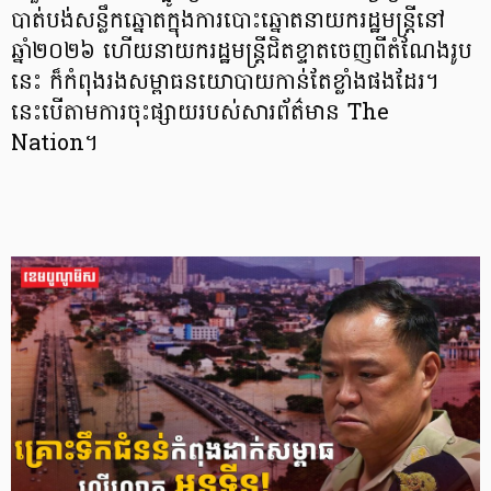
បាត់បង់សន្លឹកឆ្នោតក្នុងការបោះឆ្នោតនាយករដ្ឋមន្ត្រីនៅ
ឆ្នាំ២០២៦ ហើយនាយករដ្ឋមន្ត្រីជិតខ្ទាតចេញពីតំណែងរូប
នេះ ក៏កំពុងរងសម្ពាធនយោបាយកាន់តែខ្លាំងផងដែរ។
នេះបើតាមការចុះផ្សាយរបស់សារព័ត៌មាន The
Nation។