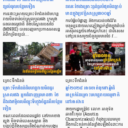
ខ្យល់ពុលបន្ថែមទៀត
ខណៈថៃរងគ្រោះធ្ងន់ធ្ងរបំផុតមិនធ្លាប់
មានក្នុងប្រវត្តិសាស្ត្រ៣០០ឆ្នាំ
ការដោះស្រាយគ្រោះទឹកជំនន់ដ៏មហន្ត
រាយមិនទាន់ចប់ស្រួលបួលផង ក្រសួង
ការបំផ្លិចបំផ្លាញ និងការបាត់បង់ជីវិត
ធនធានធម្មជាតិ និងបរិស្ថានរបស់ថៃ
មនុស្សដោយសារភ្លៀងធ្លាក់ខ្លាំងក្នុងតំបន់
(MNRE) បានចេញមកប្រកាសអាសន្ន
អាស៊ីអាគ្នេយ៍នៅសប្តាហ៍នេះ ជាពិសេស
អំពីកម្រិតខ្យល់…
នៅប្រទេសមួយចំនួនរួមមានថៃ វ…
គ្រោះទឹកជំនន់
គ្រោះទឹកជំនន់
គ្រោះទឹកជំនន់ដ៏មហន្តរាយមិនធូរ
ឆ្នាំ២០២៥ អាចចាត់ទុកជាឆ្នំាដ៏
ស្រាលផង អ្នកជំនាញព្រមានថា ថៃ
អាក្រក់នៃគ្រោះមហន្តរាយធម្មជាតិ
នឹងរងឥទ្ធិពលពីព្យុះទីហ្វុងចំនួនពីរបន្ថែម
នៅអាស៊ាន
ទៀត
នាយករដ្ឋមន្ត្រីថៃ លោក អានុទីន
ឆានវីរៈគុល (Anutin
​ខណៈពេលដែលពលរដ្ឋថៃ នៅភាគខាង
Charnvirakul) កំពុងប្រឈមមុខ
ត្បូង មិនទាន់បោសសម្អាត និង
នឹងការរិះគន់កាន់តែខ្លាំងឡើងចំពោះការ
បញ្ចប់ក្តីខឹងសម្បារនឹងចំណាត់ការបង្ការ