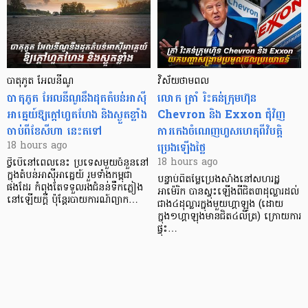
បាតុភូត អែលនីណូ
វិស័យថាមពល
បាតុភូត អែលនីណូ​នឹងដុតតំបន់អាស៊ី
លោក ត្រាំ រិះគន់ក្រុមហ៊ុន
អាគ្នេយ៍ឱ្យក្តៅហួតហែង និងស្ងួតខ្លាំង
Chevron និង Exxon ជុំវិញ
ចាប់ពីខែសីហា នេះតទៅ
ការកេងចំណេញហួសហេតុពីវិបត្តិ
ប្រេងឡើងថ្លៃ
18 hours ago
18 hours ago
ថ្វីបើនៅពេលនេះ ប្រទេសមួយចំនួននៅ
ក្នុងតំបន់អាស៊ីអាគ្នេយ៍ រួមទាំងកម្ពុជា
បន្ទាប់ពីតម្លៃប្រេងសាំងនៅសហរដ្ឋ
ផងដែរ កំពុងតែទទួលរងជំនន់ទឹកភ្លៀង
អាម៉េរិក បានស្ទុះឡើងពីជិត៣ដុល្លារដល់
នៅឡើយក្តី ប៉ុន្តែរបាយការណ៍ព្យាក…
ជាង៤ដុល្លារក្នុងមួយហ្គាឡុង (ដោយ
ក្នុង១ហ្គាឡុងមានជិត៤លីត្រ) ក្រោយការ
ផ្ទុះ…