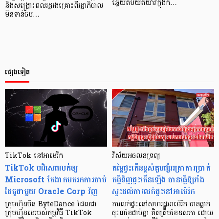
ឆ្លើយតបយឺតយ៉ាវក្នុងក…
និងសង្រ្គោះពលរដ្ឋរងគ្រោះពីរដ្ឋាភិបាល
មិនទាន់ចប…
ផ្សេងទៀត
TikTok នៅអាមេរិក
វិស័យអចលនទ្រព្យ
TikTok បដិសេធលក់ឲ្យ
តម្លៃផ្ទះកើនខ្ពស់គួបផ្សំអត្រាការប្រាក់
Microsoft តែងាកមករកការចាប់
កម្ចីទិញផ្ទះកើនឡើង បានធ្វើឱ្យរាំង
ដៃគូជាមួយ Oracle Corp វិញ
ស្ទះដល់ការលក់ផ្ទះនៅអាម៉េរិក
ក្រុមហ៊ុនចិន ByteDance ដែលជា
ការលក់ផ្ទះនៅសហរដ្ឋអាម៉េរិក បានធ្លាក់
ក្រុមហ៊ុនមេរបស់កម្មវិធី TikTok
ចុះ៣ខែជាប់គ្នា គិតត្រឹមខែឧសភា ដោយ