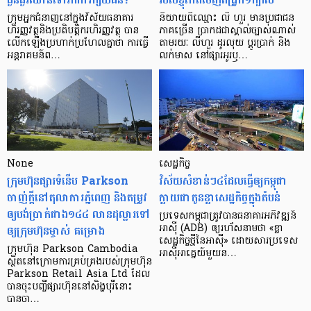
ក្រុម​អ្នក​ជំនាញ​នៅ​ក្នុង​វិស័យ​ធនាគារ
និយាយ​ពី​ឈ្មោះ លី ហួរ មាន​ប្រជាជន​
ហិរញ្ញវត្ថុ​និង​ប្រតិបត្តិករ​ហិរញ្ញ​វត្ថុ បាន​​
ភាគ​ច្រើន ប្រាកដ​ជា​ស្គាល់​ច្បាស់​ណាស់
លើក​ឡើង​ប្រហាក់​ប្រហែល​គ្នា​ថា ការ​ធ្វើ​
តាមរយៈ លីហួរ ដូរ​លុយ ប្តូរ​បា្រក់ និង​
អន្តរាគមន៍​ព…
លក់​មាស នៅ​ផ្សារ​អូរ​ឫ…
None
សេដ្ឋកិច្ច​
ក្រុមហ៊ុនផ្សារទំនើប Parkson
វិស័យ​សំខាន់ៗ​៤​ដែល​ធ្វើ​ឲ្យ​កម្ពុជា​
ចាញ់ក្ដីនៅតុលាការភ្នំពេញ និងតម្រូវ
ក្លាយ​ជា​កូន​ខ្លា​សេដ្ឋកិច្ច​ក្នុង​តំបន់
ឲ្យបង់ប្រាក់ជាង១៤៤ លានដុល្លារទៅ
ប្រទេស​កម្ពុជា​ត្រូវ​បាន​ធនាគារ​អភិវឌ្ឍន៍​
ឲ្យក្រុមហ៊ុនម្ចាស់ គម្រោង
អាស៊ី (ADB) ឲ្យ​រហ័ស​នាមថា «ខ្លា​
សេដ្ឋកិច្ច​ថ្មី​នៃ​អាស៊ី» ដោយសារ​ប្រទេស​
ក្រុមហ៊ុន Parkson Cambodia
អាស៊ី​អាគ្នេយ៍​មួយ​ន…
ស្ថិតនៅក្រោមការគ្រប់គ្រងរបស់ក្រុមហ៊ុន
Parkson Retail Asia Ltd ដែល
បានចុះបញ្ចីផ្សារហ៊ុននៅសិង្ហបុរីនោះ
បានចា…