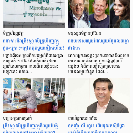
មីក្រូ​ហិរញ្ញវត្ថុ
មនុស្ស​ធម៌​គ្មាន​ព្រំដែន
ធនាគារ​និង​គ្រឹះស្ថាន​មីក្រូ​ហិរញ្ញវត្ថុ​
ជន​បរទេស​៣​រូប​ដែល​ជួយ​ខ្មែរ​លេច​ធ្លោ​
ជួប«គ្រោះ»ក្តៅ​គគុក​មួយ​ទៀត​ហើយ!
ជាង​គេ
បន្ទាប់​ពី​រង​សម្ពាធ​​ពី​ការ​ទម្លាក់​ពិដាន​អត្រា​
លោកអ្នក​នាង​ខ្លះ​ប្រាកដ​ជា​បាន​​ដឹង​ឮ​តាម​
ការ​ប្រាក់ ១៨​% ដែល​កំណត់​ដោយ​
រយៈ​ការ​អាន​ព័ត៌មាន ឬ​ការ​ផ្សព្វផ្សាយ​
រដ្ឋាភិបាល​កម្ពុជា កាល​ពី​ពេល​ថ្មីៗ​នេះ
ផ្សេងៗ អំពី​ភាព​ល្បីល្បាញ​របស់​ជន​
ឥឡូវ​នេះ ធនាគ…
បរទេស​មួយ​ចំនួន ដែល…
បញ្ហា​អត្រា​ការប្រាក់
ពាណិជ្ជករជោគជ័យ
គ្រឹះស្ថាន​មីក្រូ​ហិរញ្ញវត្ថុ​នឹង​ជួប​វិបត្តិ​
ឧកញ៉ា លី ហួរ៖ ដើមទុនរកស៊ីដំបូង
ធ្ងន់ធ្ងរ​ឈាន​ទៅ​រក​ការ​ក្ស័យធន?
របស់ខ្ញុំកើតចេញពីជ្រូក១ក្បាល