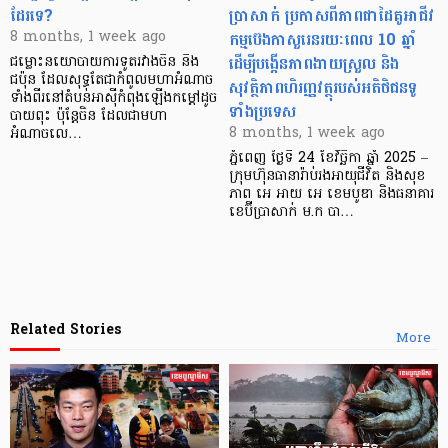
ដែរទេ?
ប្រាសាក់ ប្រកាសពីភាពជាដៃគូអាជីវ
កម្មប៊េងកាសួរេនរយៈពេល 10 ឆ្នាំ
8 months, 1 week ago
ដើម្បីបង្កើនភាពងាយស្រួល និង
ជម្លោះនយោបាយការទូតរវាងចិន និង
ជប៉ុន ដែលសុទ្ធតែជាកំពូលមហាអំណាច
សុវត្ថិភាពហិរញ្ញវត្ថុរបស់អតិថិជនទូ
ទាំងពីរនៅតំបន់អាស៊ីកំពុងឡើងកម្ដៅដូច
ទាំងប្រទេស
បាយពុះ ប៉ុន្តែចិន ដែលជាមហា
8 months, 1 week ago
អំណាចលេ…
ភ្នំពេញ ថ្ងៃទី 24 ខែវិច្ឆិកា ឆ្នាំ 2025 –
ក្រុមហ៊ុនធានារ៉ាប់រងអាយុជីវិត និងសុខ
ភាព អេ អាយ អេ ខេមបូឌា និងធនាគារ
ខេប៊ីប្រាសាក់ ម.ក បា…
Related Stories
More