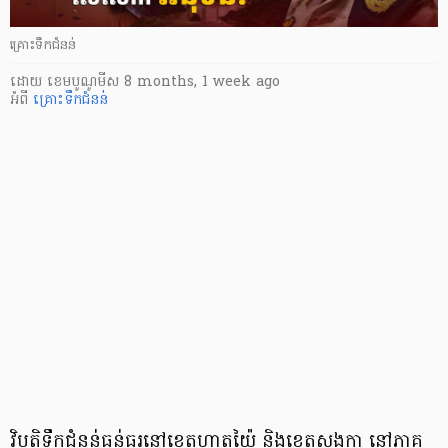
គ្រោះទឹកជំនន់
ដោយ
​ ខេមបូណូមីស
8 months, 1 week ago
អំពី
គ្រោះទឹកជំនន់
វិបត្តិទឹកជំនន់ធ្ងន់ធ្ងរនៅខេត្តហាតយ៉ៃ និងខេត្តសុងក្លា នៅភាគ