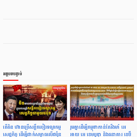
អត្ថបទបន្ទាប់
តើចិន ហ៊ានប្រើសន្លឹកបៀរទណ្ឌកម្ម
រួមគ្នាដើម្បីកម្ពុជាកាន់តែរឹងមាំ អេ
សេដ្ឋកិច្ច ដើម្បីដាក់សម្ពាធលើជប៉ុន
អាយ អេ ខេមបូឌា និងធនាគារ ខេប៊ី