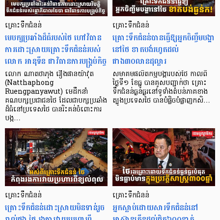
គ្រោះទឹកជំនន់
គ្រោះទឹកជំនន់
មេបក្សប្រឆាំងដ៏ធំរបស់ថៃ ហៅវិធាន
គ្រោះទឹកជំនន់បានធ្វើឱ្យអ្នកចិញ្ចឹមបង្គា
ការដោះស្រាយគ្រោះទឹកជំនន់របស់
នៅថៃ ខាតបង់រហូតដល់
លោក អានុទីន ជាវិធានការបង្គ្រប់កិច្ច
ជាង៣០លានដុល្លារ
លោក ណាតថាភុង រឿងផានយ៉ាវុត
សមាគមផលិតកម្មបង្គារបស់ថៃ កាលពី
(Natthaphong
ថ្ងៃទី១ ខែធ្នូ បានគូសបញ្ជាក់ថា គ្រោះ
Ruengpanyawut) មេដឹកនាំ
ទឹកជំនន់ធ្ងន់ធ្ងរនៅទូទាំងតំបន់ភាគខាង
គណបក្សប្រជាជនថៃ ដែលជាបក្សប្រឆាំង
ត្បូងប្រទេសថៃ បានបំផ្លិចបំផ្លាញកសិ…
ដ៏ធំនៅប្រទេសថៃ បានរិះគន់ចំពោះការ
បង្ក…
គ្រោះទឹកជំនន់
គ្រោះទឹកជំនន់
គ្រោះទឹកជំនន់ដោះស្រាយមិនទាន់រួច
អ្នកស្លាប់ដោយសារទឹកជំនន់នៅ
រាល់ផង ថៃ រងការវាយប្រហារពី
អាស៊ានកើនដល់ជិត៦០០នាក់