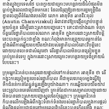
ខាងត្បូងប្រទេសថៃ បានក្លាយជាគ្រោះមហន្តរាយដ៏ធំបំផុតមិន
ធ្លាប់ក្នុងពេលជាច្រើនមកនេះ ដែលជំរុញឱ្យនាយករដ្ឋមន្ត្រីជិត
ខ្ទាតចេញពីតំណែងរបស់ថៃ លោក អានុទីន ឆានវីរៈគុល
(Anutin Charnvirakul) អំពាវនាវឱ្យបង្កើតច្បាប់បន្ទាន់
មួយចំនួន ដើម្បីដោះស្រាយបញ្ហានេះ។ ទោះជាយ៉ាងណា ទំនុក
ចិត្តលើរដ្ឋាភិបាលរបស់លោក អានុទីន ក្នុងការដោះស្រាយវិបត្តិ
នេះបានធ្លាក់ចុះជាខ្លាំង ខណៈកំពុងមានការព្រួយបារម្ភកាន់តែ
ខ្លាំងអំពីការឆ្លើយតបយឺតយ៉ាវរបស់រដ្ឋាភិបាលចំពោះវិបត្តិនេះ
ដោយបានចោទជាសំណួរថា តើរដ្ឋាភិបាលមិនបានត្រៀមខ្លួន
គ្រប់គ្រាន់ទេឬ ក្នុងការដោះស្រាយគ្រោះមហន្តរាយទ្រង់ទ្រាយធំ
បែបនេះ។
ក្រុមអ្នករិះគន់បានសួរដោយផ្ទាល់ទៅកាន់លោក អានុទីន ថា តើ
កង្វះការត្រៀមខ្លួនរបស់រដ្ឋាភិបាល គឺជាមូលហេតុចម្បងធ្វើឱ្យ
ទឹកជំនន់កាន់តែធ្ងន់ធ្ងរឡើងឬយ៉ាងណា។ ការឆ្លើយតបយឺតយ៉ាវ
នេះត្រូវបានគេមើលឃើញថា គ្រាន់តែជាការសម្រាលបញ្ហាដោយ
មិនបានដោះស្រាយបញ្ហាស្នូលតែប៉ុណ្ណោះ។ ក្រុមអ្នករិះគន់
ក៏បានលើកឡើងអំពីកង្វះទំនាក់ទំនងរបស់រដ្ឋាភិបាលក្នុងការផ្ដល់
ដំណឹងដល់ប្រជាជននៅមុនពេលវិបត្តិនេះបានកើតឡើង ខណៈ