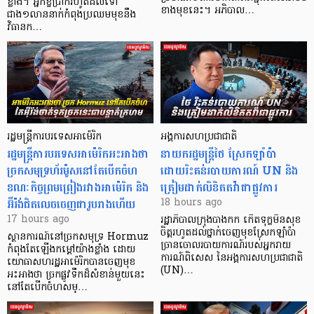
ខ្លាំង។ អ្នកខ្ចីប្រាក់​រហូតដល់​ទៅ
ខាងមុខនេះ។ អភិបាល…
ជាង១លាននាក់កំពុងប្រឈមមុខនឹង
វិធានក…
រដ្ឋមន្ត្រីការបរទេសអាម៉េរិក
អង្គការសហប្រជាជាតិ
រដ្ឋមន្ត្រីការបរទេសអាម៉េរិកអះអាងថា
នាយករដ្ឋមន្ត្រី​ថៃ ស្រែកឡាំប៉ា
ច្រកសមុទ្រហ័រម៉ូសនៅតែបើកចំហ
ដោយរិះគន់របាយការណ៍ UN និង
ខណៈកិច្ចព្រមព្រៀងរវាងអាម៉េរិក និង
ត្រៀមដាក់លិខិតតវ៉ាជាផ្លូវការ
អ៊ីរ៉ង់ជិតលេចចេញជារូបរាងហើយ
18 hours ago
17 hours ago
រដ្ឋាភិបាលក្រុងបាងកក កើតទុក្ខមិនសុខ
ចិត្តរហូតដល់ថ្នាក់ចេញមុខស្រែកឡាំប៉ា
ស្ថានការណ៍នៅច្រកសមុទ្រ Hormuz
ច្រានចោលរបាយការណ៍របស់អ្នករាយ
កំពុងតែឡើងកម្ដៅយ៉ាងខ្លាំង ដោយ
ការណ៍ពិសេស នៃអង្គការសហប្រជាជាតិ
យោធាសហរដ្ឋអាម៉េរិកបានចេញមុខ
(UN)…
អះអាងថា ច្រកផ្លូវទឹកដ៏សំខាន់មួយនេះ
នៅតែបើកចំហសម្…