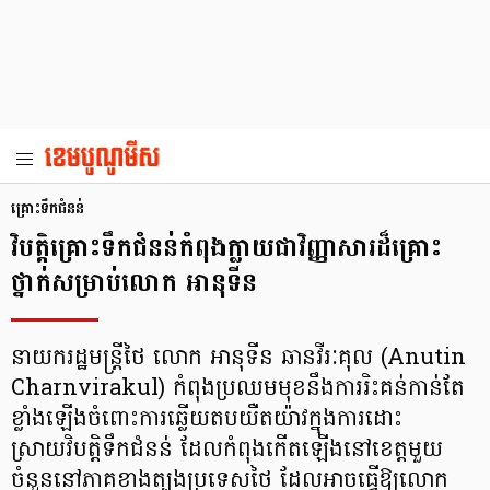
គ្រោះទឹកជំនន់
វិបត្តិគ្រោះទឹកជំនន់កំពុងក្លាយជាវិញ្ញាសារដ៏គ្រោះ
ថ្នាក់សម្រាប់លោក អានុទីន
នាយករដ្ឋមន្ត្រីថៃ លោក អានុទីន ឆានវីរៈគុល (Anutin
Charnvirakul) កំពុងប្រឈមមុខនឹងការរិះគន់កាន់តែ
ខ្លាំងឡើងចំពោះការឆ្លើយតបយឺតយ៉ាវក្នុងការដោះ
ស្រាយវិបត្តិទឹកជំនន់ ដែលកំពុងកើតឡើងនៅខេត្តមួយ
ចំនួននៅភាគខាងត្បូងប្រទេសថៃ ដែលអាចធ្វើឱ្យលោក