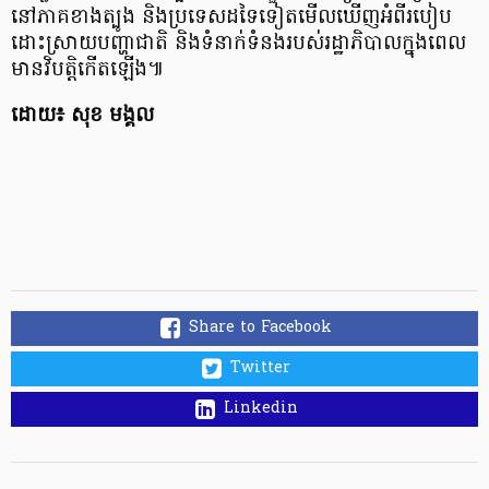
នៅភាគខាងត្បូង និងប្រទេសដទៃទៀតមើលឃើញអំពីរបៀប
ដោះស្រាយបញ្ហាជាតិ និងទំនាក់ទំនងរបស់រដ្ឋាភិបាលក្នុងពេល
មានវិបត្តិកើតឡើង៕
ដោយ៖ សុខ មង្គល
Share to Facebook
Twitter
Linkedin