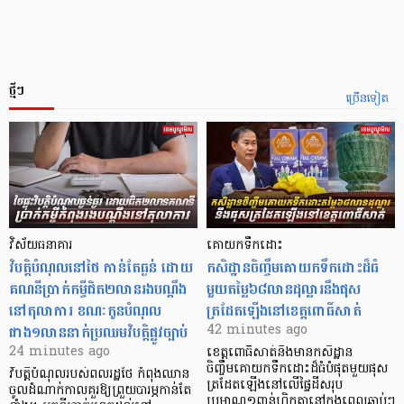
ថ្មីៗ
ច្រើនទៀត
វិស័យធនាគារ
គោយកទឹកដោះ
វិបត្តិបំណុល​នៅថៃ កាន់តែធ្ងន់ ដោយ
កសិដ្ឋានចិញ្ចឹមគោយកទឹកដោះដ៏ធំ
គណនីប្រាក់កម្ចីជិត២លានរងបណ្តឹង
មួយតម្លៃ៦៨លានដុល្លារនឹងផុស
នៅតុលាការ ខណៈកូនបំណុល
ត្រដែតឡើងនៅខេត្តពោធិ៍សាត់
ជាង១លាននាក់ប្រឈមវិបត្តិផ្លូវច្បាប់
42 minutes ago
24 minutes ago
ខេត្តពោធិ៍សាត់នឹងមានកសិដ្ឋាន
ចិញ្ចឹមគោយកទឹកដោះដ៏ធំបំផុតមួយផុស
វិបត្តិបំណុលរបស់ពលរដ្ឋថៃ កំពុងឈាន
ត្រដែតឡើងនៅលើផ្ទៃដីសរុប
ចូលដំណាក់កាលគួរឱ្យព្រួយបារម្ភកាន់តែ
ប្រមាណ១ពាន់ហិកតានៅក្នុងពេលឆាប់ៗ