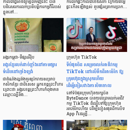
កាលពីថ្ងៃអាទិត្យម្សិលមិញនេះ បាន
ការលក់ផ្ទះកាលពីខែឧសភា ក្រោយតម្លៃ
បដិសេធការលក់ប្រតិបត្តិការកម្មវិធីរបស់
ផ្ទះកើនឡើងខ្ពស់ គួបផ្សំអត្រាការប្រាក…
ខ្លួននៅ…
អង្ករ​កម្ពុជា-​ទីផ្សារ​អឺរ៉ុប
ក្រុមហ៊ុន TikTok
អង្ករ​ខ្មែរ​លក់​ដាច់​ខ្លាំង​នៅតាម​ផ្សារ​
ទីបំផុតចិន សម្រេចលក់អាជីវកម្ម
ទំនើប​នៅ​ហ្វាំងឡង់
TikTok នៅលើទឹកដីអាម៉េរិក ឱ្យ
ក្រុមហ៊ុនក្នុងស្រុកហើយ
ជា​ដំណឹង​ល្អ​និង​គួរ​ឲ្យ​រីករាយ​សម្រាប់​
ដើម្បីចៀសវាងការបិទចោល
កសិករ​ខ្មែរ ជាពិសេស អ្នក​ខេត្ត​ព្រះវិហារ
ព្រោះ​ថា អង្ករ​ខេត្ត​ព្រះវិហារ​កំពុង​មាន​
នៅទីបំផុតក្រុមហ៊ុនយក្សចិន
ឈ្មោះ​ល្បី​និង​…
ByteDance បានយល់ព្រមលក់អាជីវ
កម្ម TikTok ដ៏ល្បីទៅឱ្យក្រុមហ៊ុន
អាម៉េរិកហើយ ដើម្បីចៀសផុតពីការបិទ
App វីដេអូខ្លី…