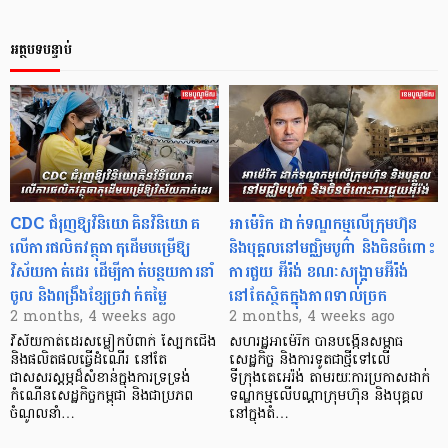
អត្ថបទបន្ទាប់
CDC ជំរុញឱ្យវិនិយោគិនវិនិយោគ
អាម៉េរិក ដាក់ទណ្ឌកម្មលើក្រុមហ៊ុន
លើការផលិតវត្ថុធាតុដើមបម្រើឱ្យ
និងបុគ្គលនៅមជ្ឈិមបូព៌ា និងចិនចំពោះ
វិស័យកាត់ដេរ ដើម្បីកាត់បន្ថយការនាំ
ការជួយ អ៊ីរ៉ង់ ខណៈសង្គ្រាមអ៊ីរ៉ង់
ចូល និងពង្រឹងខ្សែច្រវាក់តម្លៃ
នៅតែស្ថិតក្នុងភាពទាល់ច្រក
2 months, 4 weeks ago
2 months, 4 weeks ago
​​វិស័យកាត់ដេរសម្លៀកបំពាក់ ស្បែកជើង
សហរដ្ឋអាម៉េរិក បានបង្កើនសម្ពាធ
និងផលិតផលធ្វើដំណើរ នៅតែ
សេដ្ឋកិច្ច និងការទូតជាថ្មីទៅលើ
ជាសសរស្ដម្ភ​ដ៏សំខាន់ក្នុងការទ្រទ្រង់
ទីក្រុងតេអេរ៉ង់ តាមរយៈការប្រកាសដាក់
កំណើនសេដ្ឋកិច្ចកម្ពុជា និងជាប្រភព
ទណ្ឌកម្មលើបណ្ដាក្រុមហ៊ុន និងបុគ្គល
ចំណូលនាំ…
នៅក្នុងតំ…