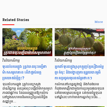
Related Stories
More
វិស័យ​កសិកម្ម
វិស័យ​កសិកម្ម
ទុរេនបែកអន្លូង ត្រូវបានចុះបញ្ជីជា
អ្នកដាំទុរេនក្នុងស្រុកត្អូញត្អែររឿងតម្លៃ
ម៉ាកសមូហភាព តើវាផ្តល់អត្ថ
ធ្លាក់ចុះ និងបង្ហាញការព្រួយបារម្ភពី
ប្រយោជន៍អ្វីខ្លះ?
ការហូរចូលទុរេនតម្លៃថោកៗ
ទុរេនបែកអន្លូង ត្រូវបានក្រសួង
កសិករនៅខេត្តត្បូងឃ្មុំ និងកំពង់ចាម
ពាណិជ្ជកម្ម សម្រេចចុះបញ្ជីជាម៉ាកសមូហ
កំពុងមមាញឹកជាមួយការប្រមូលផលទុរេន
ភាពជាផ្លូវការ ដែលអនុញ្ញាតឱ្យកសិករ
នៅតាមចម្ការរបស់ខ្លួន ដោយតម្លៃទុរេន
នៅក្នុងសហគមន៍អាចប្រើប្រាស់និម្មិត
នៅឆ្នាំនេះហាក់មានការធ្លាក់ចុះបើធ…
សញ្ញារួម…