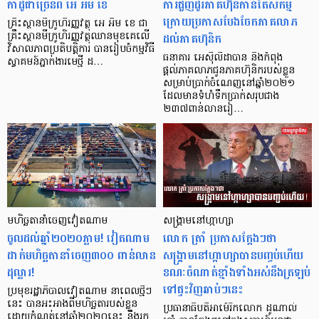
កាដូជាច្រើនពី អេ អឹម ខេ
ការជួញដូរភាគហ៊ុនកាន់តែសកម្ម
ក្រោយប្រកាសបែងចែកភាគលាភ
គ្រឹះស្ថានមីក្រូហិរញ្ញវត្ថុ អេ អឹម ខេ ជា
ដល់ភាគហ៊ុនិក
គ្រឹះស្ថានមីក្រូហិរញ្ញវត្ថុឈានមុខគេលើ
វិសាលភាពប្រតិបត្តិការ បានរៀបចំកម្មវិធី
ធនាគារ អេស៊ីលីដាបាន និងកំពុង
ស្វាគមន៍ភ្នាក់ងារមេថ្មី ដ…
ផ្តល់ភាគលាភជូនភាគហ៊ុនិករបស់ខ្លួន
សម្រាប់ប្រាក់ចំណេញនៅឆ្នាំ២០២១
ដែលមានទំហំទឹកប្រាក់សរុបជាង
២៣៧ពាន់លានរៀ…
មហិច្ឆតា​នាំចេញវៀតណាម
សង្គ្រាមនៅហ្កាហ្សា
ចូលដល់ឆ្នាំ២០២០ភ្លាម! វៀតណាម
លោក ត្រាំ ប្រកាសក្តែងៗថា
ដាក់មហិច្ឆតានាំចេញ៣០០ ពាន់លាន
សង្គ្រាមនៅហ្កាហ្សាបានបញ្ចប់ហើយ
ដុល្លារ!
ខណៈចំណាត់ខ្មាំងទាំងអស់នឹងត្រឡប់
ទៅផ្ទះវិញឆាប់ៗនេះ
ប្រមុខរដ្ឋាភិបាលវៀតណាម នាពេលថ្មីៗ
នេះ បានអះអាងពីមហិច្ឆតារបស់ខ្លួន
ប្រធានាធិបតីអាម៉េរិកលោក ដូណាល់
ដោយកំណត់នៅឆ្នាំ២០២០នេះ នឹងរក