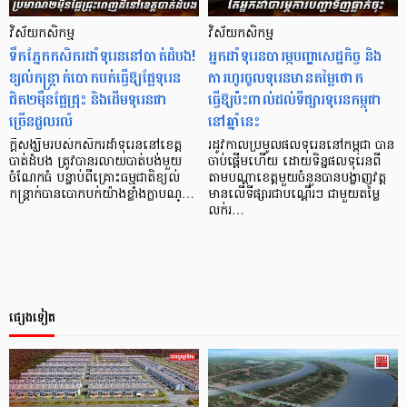
វិស័យ​កសិកម្ម
វិស័យ​កសិកម្ម
ទឹកភ្នែកកសិករដាំទុរេននៅបាត់ដំបង!
អ្នកដាំទុរេនបារម្ភបញ្ហាសេដ្ឋកិច្ច និង
ខ្យល់កន្ត្រាក់បោកបក់ធ្វើឱ្យផ្លែទុរេន
ការហូរចូលទុរេនមានតម្លៃថោក
ជិត២ម៉ឺនផ្លែជ្រុះ និងដើមទុរេនជា
ធ្វើឱ្យប៉ះពាល់ដល់ទីផ្សារទុរេនកម្ពុជា
ច្រើនដួលរលំ
នៅឆ្នាំនេះ
​​ក្តីសង្ឃឹមរបស់កសិករដាំទុរេននៅខេត្ត
​​រដូវកាលប្រមូលផលទុរេននៅកម្ពុជា បាន
បាត់ដំបង ត្រូវបានរលាយបាត់បង់មួយ
ចាប់ផ្តើមហើយ ដោយទិន្នផលទុរេនពី
ចំណែកធំ បន្ទាប់ពីគ្រោះធម្មជាតិខ្យល់
តាមបណ្តាខេត្តមួយចំនួនបានបង្ហាញវត្ត
កន្ត្រាក់បានបោកបក់យ៉ាងខ្លាំងក្លាបណ្…
មានលើទីផ្សារជាបណ្តើរៗ ជាមួយតម្លៃ
លក់រ…
ផ្សេងទៀត