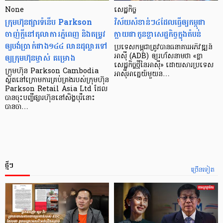
None
សេដ្ឋកិច្ច​
ក្រុមហ៊ុនផ្សារទំនើប Parkson
វិស័យ​សំខាន់ៗ​៤​ដែល​ធ្វើ​ឲ្យ​កម្ពុជា​
ចាញ់ក្ដីនៅតុលាការភ្នំពេញ និងតម្រូវ
ក្លាយ​ជា​កូន​ខ្លា​សេដ្ឋកិច្ច​ក្នុង​តំបន់
ឲ្យបង់ប្រាក់ជាង១៤៤ លានដុល្លារទៅ
ប្រទេស​កម្ពុជា​ត្រូវ​បាន​ធនាគារ​អភិវឌ្ឍន៍​
ឲ្យក្រុមហ៊ុនម្ចាស់ គម្រោង
អាស៊ី (ADB) ឲ្យ​រហ័ស​នាមថា «ខ្លា​
សេដ្ឋកិច្ច​ថ្មី​នៃ​អាស៊ី» ដោយសារ​ប្រទេស​
ក្រុមហ៊ុន Parkson Cambodia
អាស៊ី​អាគ្នេយ៍​មួយ​ន…
ស្ថិតនៅក្រោមការគ្រប់គ្រងរបស់ក្រុមហ៊ុន
Parkson Retail Asia Ltd ដែល
បានចុះបញ្ចីផ្សារហ៊ុននៅសិង្ហបុរីនោះ
បានចា…
ថ្មីៗ
ច្រើនទៀត