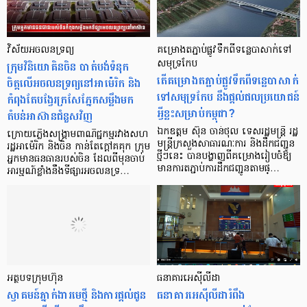
វិស័យអចលនទ្រព្យ
គម្រោងតភ្ជាប់ផ្លូវទឹកពីទន្លេបាសាក់ទៅ
ក្រុមវិនិយោគិនចិន បាត់បង់ទំនុក
សមុទ្រកែប
តើគម្រោងតភ្ជាប់ផ្លូវទឹកពីទន្លេបាសាក់
ចិត្តលើអចលនទ្រព្យនៅអាម៉េរិក និង
ទៅសមុទ្រកែប នឹងផ្ដល់ផលប្រយោជន៍
កំពុងតែបង្វែរក្រសែភ្នែកសម្លឹងមក
អ្វីខ្លះសម្រាប់កម្ពុជា?
តំបន់អាស៊ានជំនួសវិញ
ឯកឧត្តម ស៊ុន ចាន់ថុល ទេសរដ្ឋមន្ត្រី រដ្ឋ
ក្រោយភ្លើងសង្រ្គាមពាណិជ្ជកម្មរវាងសហ
មន្ត្រីក្រសួងសាធារណៈការ និងដឹកជញ្ជូន
រដ្ឋអាម៉េរិក និងចិន កាន់តែក្តៅគគុក ក្រុម
ថ្មីៗនេះ បានបង្ហាញពីគម្រោងរៀបចំឱ្យ
អ្នកមានធនធានរបស់ចិន ដែលពីមុនចាប់
មានការតភ្ជាប់ការដឹកជញ្ជូនតាមផ្…
អារម្មណ៍ខ្លាំងនឹងទីផ្សារអចលនទ្រ…
អត្ថបទក្រុមហ៊ុន
ធនាគារអេស៊ីលីដា
ស្វាគមន៍ភ្នាក់ងារមេថ្មី និងការផ្ដល់ជូន
ធនាគារអេស៊ីលីដារំពឹង