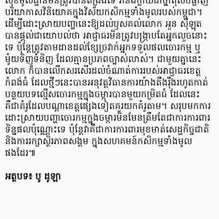
សុខមូលដ្ឋានមិនត្រូវបានពង្រឹងទេ វានឹងក្លាយជាថ្នាំពុលបំផ្លាញ
បរិយាកាសវិនិយោគក្នុងវិស័យកសិកម្មទាំងមូលរបស់កម្ពុជា។
ដើម្បីដោះស្រាយបញ្ហានេះឱ្យដល់ឫសគល់លោក អួន ស៊ីឡុត
បានផ្តល់ជាយោបល់ថា អាជ្ញាធរមិនត្រូវបង្ក្រាបតែអ្នកលួចនោះ
ទេ ប៉ុន្តែត្រូវតាមដានដល់ខ្សែច្រវាក់អ្នកទទួលផលចោរកម្ម ឬ
ម៉ូយទិញទំនិញ ដែលគ្មានប្រភពច្បាស់លាស់។ ជាមួយគ្នានេះ
លោក ក៏បានលើកសរសើរដល់ចំណាត់ការរបស់អាជ្ញាធរខេត្ត
កំពង់ធំ ដែលថ្មីៗនេះបានអនុវត្តវិធានការយ៉ាងតឹងរ៉ឹងរហូតកាត់
បន្ថយបទល្មើសចោរកម្មក្នុងចម្ការបានមួយកម្រិតធំ ដែលនេះ
គឺជាគំរូដែលបណ្ដាខេត្តផ្សេងទៀតគួរយកគំរូតាម។ សរុបមកការ
ដោះស្រាយបញ្ហាចោរកម្មក្នុងចម្ការមិនមែនត្រឹមតែជាការការពារ
ទិន្នផលប៉ុណ្ណោះទេ ប៉ុន្តែវាគឺជាការការពារមុខមាត់សេដ្ឋកិច្ចជាតិ
និងការរក្សាស្ថិរភាពសង្គម ក្នុងសហគមន៍កសិកម្មទាំងមូល
ផងដែរ៕
អត្ថបទ៖ បូ ដូឡា