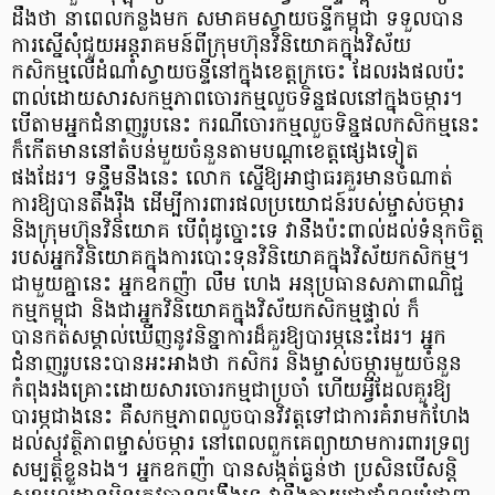
ដឹងថា នាពេលកន្លងមក សមាគមស្វាយចន្ទីកម្ពុជា ទទួលបាន
ការស្នើសុំជួយអន្តរាគមន៍ពីក្រុមហ៊ុនវិនិយោគក្នុងវិស័យ
កសិកម្មលើដំណាំស្វាយចន្ទីនៅក្នុងខេត្តក្រចេះ ដែលរងផលប៉ះ
ពាល់ដោយសារសកម្មភាពចោរកម្មលួចទិន្នផលនៅក្នុងចម្ការ។
បើតាមអ្នកជំនាញរូបនេះ ករណីចោរកម្មលួចទិន្នផលកសិកម្មនេះ
ក៏កើតមាននៅតំបន់មួយចំនួនតាមបណ្ដាខេត្តផ្សេងទៀត
ផងដែរ។ ទន្ទឹមនឹងនេះ លោក ស្នើឱ្យអាជ្ញាធរគួរមានចំណាត់
ការឱ្យបានតឹងរ៉ឹង ដើម្បីការពារផលប្រយោជន៍របស់ម្ចាស់ចម្ការ
និងក្រុមហ៊ុនវិនិយោគ បើពុំដូច្នោះទេ វានឹងប៉ះពាល់ដល់ទំនុកចិត្ត
របស់អ្នកវិនិយោគក្នុងការបោះទុនវិនិយោគក្នុងវិស័យកសិកម្ម។
ជាមួយគ្នានេះ អ្នកឧកញ៉ា លឹម ហេង អនុប្រធានសភាពាណិជ្ជ
កម្មកម្ពុជា និងជាអ្នកវិនិយោគក្នុងវិស័យកសិកម្មផ្ទាល់ ក៏
បានកត់សម្គាល់ឃើញនូវនិន្នាការដ៏គួរឱ្យបារម្ភនេះដែរ។ អ្នក
ជំនាញរូបនេះបានអះអាងថា កសិករ និងម្ចាស់ចម្ការមួយចំនួន
កំពុងរងគ្រោះដោយសារចោរកម្មជាប្រចាំ ហើយអ្វីដែលគួរឱ្យ
បារម្ភជាងនេះ គឺសកម្មភាពលួចបានវិវត្តទៅជាការគំរាមកំហែង
ដល់សុវត្ថិភាពម្ចាស់ចម្ការ នៅពេលពួកគេព្យាយាមការពារទ្រព្យ
សម្បត្តិខ្លួនឯង។ អ្នកឧកញ៉ា បានសង្កត់ធ្ងន់ថា ប្រសិនបើសន្តិ