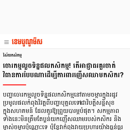
វិស័យ​កសិកម្ម
ចោរកម្មលួចទិន្នផលកសិកម្ម! តើអាជ្ញាធរគួរចាត់
វិធានការបែបណា​ដើម្បីការពារញើសឈាមកសិករ?
បញ្ហាចោរកម្មលួចទិន្នផលកសិកម្មនៅតាមចម្ការក្នុងរដូវ
ប្រមូលផលកំពុងវិវត្តពីបញ្ហាបុគ្គលទៅជាវិបត្តិសន្តិសុខ
ក្នុងសហគមន៍ ដែលគួរឱ្យព្រួយបារម្ភបំផុត។ សកម្មភាព
ទាំងនេះមិនត្រឹមតែប្លន់យកញើសឈាមរបស់កសិករ និង
ម្ចាស់ចម្ការប៉ុណ្ណោះទេ ប៉ុន្តែវាកំពុងវាយប្រហារយ៉ាងធ្ងន់ធ្ងរ