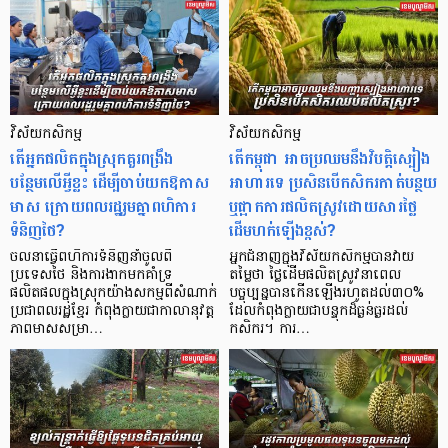
វិស័យ​កសិកម្ម
វិស័យ​កសិកម្ម
តើអ្នកផលិតក្នុងស្រុកគួរពង្រឹង
តើកម្ពុជា អាចប្រឈមនឹងវិបត្តិស្បៀង
បន្ថែមលើអ្វីខ្លះ ដើម្បីចាប់យកឱកាស
អាហារទេ ប្រសិនបើកសិករកាត់បន្ថយ
មាស ក្រោយពលរដ្ឋរួមគ្នាពហិការ
ឬផ្អាកការផលិតស្រូវដោយសារថ្លៃ
ទំនិញថៃ?
ដើមហក់ឡើងខ្ពស់?
ចលនាធ្វើពហិការទំនិញនាំចូលពី
អ្នកជំនាញក្នុងវិស័យកសិកម្មបានវាយ
ប្រទេសថៃ និងការងាកមកគាំទ្រ
តម្លៃថា ថ្លៃដើមផលិតស្រូវនាពេល
ផលិតផលក្នុងស្រុកយ៉ាងសកម្មពីសំណាក់
បច្ចុប្បន្នបានកើនឡើងរហូតដល់៣០%
ប្រជាពលរដ្ឋខ្មែរ កំពុងក្លាយជាកាលានុវត្ត
ដែលកំពុងក្លាយជាបន្ទុកដ៏ធ្ងន់ធ្ងរដល់
ភាពមាសសម្រា…
កសិករ។ ការ…