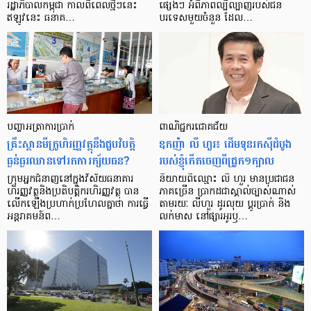
រដ្ឋាភិបាល​កម្ពុជា កាល​ពី​ពេល​ថ្មីៗ​នេះ
ផ្សេងៗ អំពី​ភាព​ល្បីល្បាញ​របស់​ជន​
ឥឡូវ​នេះ ធនាគ…
បរទេស​មួយ​ចំនួន ដែល…
បញ្ហា​អត្រា​ការប្រាក់
ពាណិជ្ជករជោគជ័យ
គ្រឹះស្ថាន​មីក្រូ​ហិរញ្ញវត្ថុ​នឹង​ជួប​វិបត្តិ​
ឧកញ៉ា លី ហួរ៖ ដើមទុនរកស៊ីដំបូង
ធ្ងន់ធ្ងរ​ឈាន​ទៅ​រក​ការ​ក្ស័យធន?
របស់ខ្ញុំកើតចេញពីជ្រូក១ក្បាល
ក្រុម​អ្នក​ជំនាញ​នៅ​ក្នុង​វិស័យ​ធនាគារ
និយាយ​ពី​ឈ្មោះ លី ហួរ មាន​ប្រជាជន​
ហិរញ្ញវត្ថុ​និង​ប្រតិបត្តិករ​ហិរញ្ញ​វត្ថុ បាន​​
ភាគ​ច្រើន ប្រាកដ​ជា​ស្គាល់​ច្បាស់​ណាស់
លើក​ឡើង​ប្រហាក់​ប្រហែល​គ្នា​ថា ការ​ធ្វើ​
តាមរយៈ លីហួរ ដូរ​លុយ ប្តូរ​បា្រក់ និង​
អន្តរាគមន៍​ព…
លក់​មាស នៅ​ផ្សារ​អូរ​ឫ…