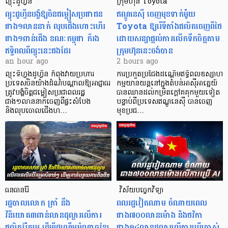
ព្យុះដូហ្វីន
ក្រុមហ៊ុន Toyota
ព្យុះដូហ្វីនបង្ខំឱ្យចិនជម្លៀសប្រជាជន
ឥណ្ឌូនេស៊ី ចេញមុខទាក់ម៉ូយ
ជាង១លាននាក់ លុបជើងហោះហើរ
Toyota ឱ្យរើទីតាំងផលិតចេញពីថៃ
ជាង១ពាន់ជើង ខណៈកម្ពុជា ក៏រង
ដោយសន្យាផ្តល់ការលើកទឹកចិត្តតាម
ឥទ្ធិពលពីព្យុះនេះផងដែរ
ក្រុមហ៊ុននេះចង់បាន
an hour ago
2 hours ago
ព្យុះទីហ្វុងដូហ្វីន កំពុងវាយប្រហារ
ការប្រកួតប្រជែងដណ្តើមឥទ្ធិពលឧស្សាហ
ប្រទេសចិនយ៉ាងដំណំបណ្តាលឱ្យអាជ្ញាធរ
កម្មយានយន្តនៅក្នុងតំបន់អាស៊ីអាគ្នេយ៍
ត្រូវបង្ខំចិត្តជម្លៀសប្រជាពលរដ្ឋ
បានឈានដល់កម្រិតក្ដៅគគុកមួយទៀត
ជាង១លាននាក់ចេញពីផ្ទះសំបែង
បន្ទាប់ពីប្រទេសឥណ្ឌូនេស៊ី បានចេញ
និងលុបចោលជើងហ…
មុខប្រជ…
ធនធានរ៉ែ
​​​​​​​​​​​​​​​​​​​​​​​​​​​​​ វិស័យបច្ចេកវិទ្យា
​រដ្ឋបាលលោក ត្រាំ នឹង​
ពលរដ្ឋវៀតណាម ​ចំណាយពេល
វិនិយោគ៣ពាន់លានដុល្លារលើការ
ជាង៧០០លានម៉ោង និងថវិកា
ផលិតរ៉ែកម្រ ដើម្បីដណ្តើមអំណាចខ្សែ
ជាង១៤លានដុល្លារលើការប្រើប្រាស់