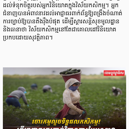
ដល់ទំនុកចិត្តរបស់អ្នកវិនិយោគក្នុងវិស័យកសិកម្ម។ អ្នក
ជំនាញបានអំពាវនាវដល់អាជ្ញាធរពាក់ព័ន្ធឱ្យពង្រឹងចំណាត់
ការច្បាប់ឱ្យបានតឹងរ៉ឹងបំផុត ដើម្បីស្ដារសន្តិសុខមូលដ្ឋាន
និងធានាថា វិស័យកសិកម្មនៅតែជាគោលដៅវិនិយោគ
ប្រកបដោយសុវត្ថិភាព។