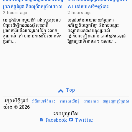
ច្រវាក់ផ្គត់ផ្គង់ និងពង្រឹងកម្លាំងយោធា
AI នៅឆមាសទី១ឆ្នាំនេះ
2 hours ago
2 hours ago
នៅក្នុងជំហានមួយដ៏ធំ និងស្រួចស្រាល់
លទ្ធផលនៃនយោបាយជំរុញការ
បំផុតដើម្បីការពារសន្តិសុខជាតិ
អភិវឌ្ឍន៍បច្ចេកវិទ្យា និងការបណ្តុះ
ប្រធានាធិបតីសហរដ្ឋអាម៉េរិក លោក
បណ្តាលធនធានមនុស្សរបស់
ដូណាល់ ត្រាំ បានប្រកាសវិនិយោគទឹក
រដ្ឋាភិបាលវៀតណាម បានស្តែងចេញជា
ប្រាក់រ…
ផ្លែផ្កាគួរជាទីមោទនៈ។ តាមរយៈ…
Top
រក្សាសិទ្ធិគ្រប់
អំពីគេហទំព័រនេះ
ទាក់ទងយើងខ្ញំ
ឯកជនភាព
លក្ខខណ្ឌ​ប្រើ​ប្រាស់
យ៉ាង © 2026
ខេមបូណូមីស
Facebook
Twitter