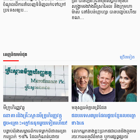
ត្រាំ បានក្តែងៗនៅចុងសប្តាហ៍មុនថា
ចំណូលពីការនាំចេញទំនិញលក់ទៅក្រៅ
សង្គ្រាមរងវាងអ៊ីស្រាអែល និងក្រុមហា
ប្រទេសឲ្យប…
ម៉ាស់ នៅតំបន់ហ្កាហ្សា បានបញ្ចប់ហើយ
ខណ…
ពេញនិយមបំផុត
ច្រើនទៀត
មីក្រូ​ហិរញ្ញវត្ថុ
មនុស្ស​ធម៌​គ្មាន​ព្រំដែន
ធនាគារ​និង​គ្រឹះស្ថាន​មីក្រូ​ហិរញ្ញវត្ថុ​
ជន​បរទេស​៣​រូប​ដែល​ជួយ​ខ្មែរ​លេច​ធ្លោ​
ជួប«គ្រោះ»ក្តៅ​គគុក​មួយ​ទៀត​ហើយ!
ជាង​គេ
បន្ទាប់​ពី​រង​សម្ពាធ​​ពី​ការ​ទម្លាក់​ពិដាន​អត្រា​
លោកអ្នក​នាង​ខ្លះ​ប្រាកដ​ជា​បាន​​ដឹង​ឮ​តាម​
ការ​ប្រាក់ ១៨​% ដែល​កំណត់​ដោយ​
រយៈ​ការ​អាន​ព័ត៌មាន ឬ​ការ​ផ្សព្វផ្សាយ​