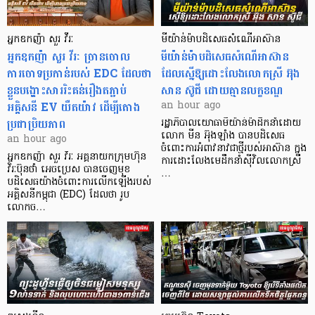
អ្នកឧកញ៉ា សួរ វីរៈ
មីយ៉ាន់ម៉ាបដិសេធសំណើអាស៊ាន
អ្នកឧកញ៉ា សួរ វីរៈ​ ច្រានចោល
មីយ៉ាន់ម៉ាបដិសេធសំណើអាស៊ាន
ការចោទប្រកាន់របស់ EDC ដែលថា
ដែលស្នើឱ្យដោះលែងលោកស្រី អ៊ុង
ខ្លួនបង្ហោះសាររិះគន់រឿងតភ្ជាប់
សាន ស៊ូជី ដោយគ្មានលក្ខខណ្ឌ
អគ្គិសនី EV យឺតយ៉ាវ ដើម្បីតោង
an hour ago
ប្រជាប្រិយភាព
រដ្ឋាភិបាលយោធាមីយ៉ាន់ម៉ាដឹកនាំដោយ
លោក មីន អ៊ុងឡាំង បានបដិសេធ
an hour ago
ចំពោះការអំពាវនាវជាថ្មីរបស់អាស៊ាន ក្នុង
អ្នកឧកញ៉ា សួរ វីរៈ អគ្គនាយកក្រុមហ៊ុន
ការដោះលែងមេដឹកនាំស៊ីវិលលោកស្រី
វិរៈប៊ុនថាំ អេចប្រេស បានចេញមុខ
…
បដិសេធយ៉ាងចំពោះការលើកឡើងរបស់
អគ្គិសនីកម្ពុជា (EDC) ដែលថា រូប
លោកច…