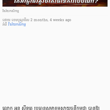
វិស័យ​កសិកម្ម
ដោយ
​ ខេមបូណូមីស
2 months, 4 weeks ago
អំពី
វិស័យ​កសិកម្ម
លោក អួន ស៊ីឡុត ប្រធានសមាគមស្វាយចន្ទីកម្ពុជា បានឱ្យ