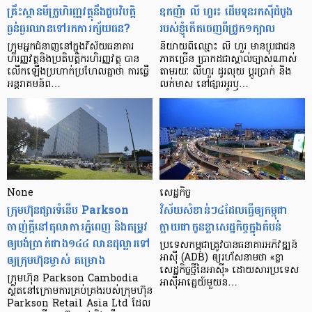
គ្រឹះស្ថាន​មីក្រូ​ហិរញ្ញវត្ថុ​នឹង​ជួប​វិបត្តិ​
ឧកញ៉ា លី ហួរ៖ ដើមទុនរកស៊ីដំបូង
ធ្ងន់ធ្ងរ​ឈាន​ទៅ​រក​ការ​ក្ស័យធន?
របស់ខ្ញុំកើតចេញពីជ្រូក១ក្បាល
ក្រុម​អ្នក​ជំនាញ​នៅ​ក្នុង​វិស័យ​ធនាគារ
និយាយ​ពី​ឈ្មោះ លី ហួរ មាន​ប្រជាជន​
ហិរញ្ញវត្ថុ​និង​ប្រតិបត្តិករ​ហិរញ្ញ​វត្ថុ បាន​​
ភាគ​ច្រើន ប្រាកដ​ជា​ស្គាល់​ច្បាស់​ណាស់
លើក​ឡើង​ប្រហាក់​ប្រហែល​គ្នា​ថា ការ​ធ្វើ​
តាមរយៈ លីហួរ ដូរ​លុយ ប្តូរ​បា្រក់ និង​
អន្តរាគមន៍​ព…
លក់​មាស នៅ​ផ្សារ​អូរ​ឫ…
None
សេដ្ឋកិច្ច​
ក្រុមហ៊ុនផ្សារទំនើប Parkson
វិស័យ​សំខាន់ៗ​៤​ដែល​ធ្វើ​ឲ្យ​កម្ពុជា​
ចាញ់ក្ដីនៅតុលាការភ្នំពេញ និងតម្រូវ
ក្លាយ​ជា​កូន​ខ្លា​សេដ្ឋកិច្ច​ក្នុង​តំបន់
ឲ្យបង់ប្រាក់ជាង១៤៤ លានដុល្លារទៅ
ប្រទេស​កម្ពុជា​ត្រូវ​បាន​ធនាគារ​អភិវឌ្ឍន៍​
ឲ្យក្រុមហ៊ុនម្ចាស់ គម្រោង
អាស៊ី (ADB) ឲ្យ​រហ័ស​នាមថា «ខ្លា​
សេដ្ឋកិច្ច​ថ្មី​នៃ​អាស៊ី» ដោយសារ​ប្រទេស​
ក្រុមហ៊ុន Parkson Cambodia
អាស៊ី​អាគ្នេយ៍​មួយ​ន…
ស្ថិតនៅក្រោមការគ្រប់គ្រងរបស់ក្រុមហ៊ុន
Parkson Retail Asia Ltd ដែល