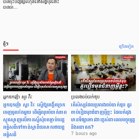
បានចុះបញ្ចីផ្សារហ៊ុននៅសិង្ហបុរីនោះ
បានចា…
ថ្មីៗ
ច្រើនទៀត
អ្នកឧកញ៉ា សួរ វីរៈ
ប្រលងចប់បាក់ឌុប
អ្នកឧកញ៉ា សួរ វីរៈ ស្នើឱ្យបង្កើតច្រក
តើសិស្សដែលប្រលងចប់បាក់ឌុប គួរ
ចេញចូលតែមួយ ដើម្បីលុបបំបាត់ភាព
ចាប់រៀនមុខជំនាញអ្វីខ្លះ ដែលកំពុង
ស្មុគស្មាញលើការស្នើសុំបតភ្ជាប់ចរន្ត
មានទីផ្សារការងារខ្ពស់នាពេលបច្ចុប្បន្ន
អគ្គិសនីទៅកាន់ស្ថានីយសាករថយន្ត
និងអនាគត?
អគ្គិសនី
7 hours ago