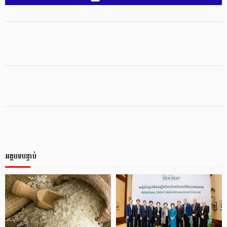
អត្ថបទបន្ទាប់