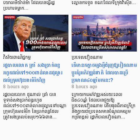
យោធាមីយ៉ាន់ម៉ា ដែលបានធ្វើរដ្ឋ
ល្ខោនការទូត ខណៈដែលទីក្រុងវ៉ាស៊ីន…
ប្រហារទម្លាក…
វិស័យ​ពាណិជ្ជកម្ម
ប្រទេសវៀតណាម
រដ្ឋបាលលោក ត្រាំ សងប្រាក់ពន្ធ
តើមានកត្តាចម្បងអ្វីជំរុញឱ្យវៀតណាម
រហូតដល់ទៅ១០០ពាន់លានដុល្លារ
ប្តូរគំរូអភិវឌ្ឍន៍ជាតិ ដែលបានប្រើ
ដល់ក្រុមហ៊ុនអាម៉េរិកវិញ
ប្រមាណ៤០ឆ្នាំមកនេះ?
8 hours ago
8 hours ago
រដ្ឋបាលលោក ដូណាល់ ត្រាំ បាន​
ក្រោយការអភិវឌ្ឍអស់រយៈពេល
ទូទាត់សងប្រាក់ពន្ធរហូត
ជិត៤០ឆ្នាំ ដែលបានជួយឱ្យ​
ដល់ទៅ១០០ពាន់លានដុល្លារទៅបណ្ដា
ប្រទេសវៀតណាម ងើប​ផុតពីភាពក្រីក្រ
ក្រុមហ៊ុនអាម៉េរិក នៃប្រាក់ពន្ធដែល
និងក្លាយជាប្រទេសមានចំណូលមធ្យម
ត្រូវសងត្រលប់សរុប១៦៦ពាន…
កម្រិតខ្ពស់ រដ្ឋាភិបាលវៀតណា…