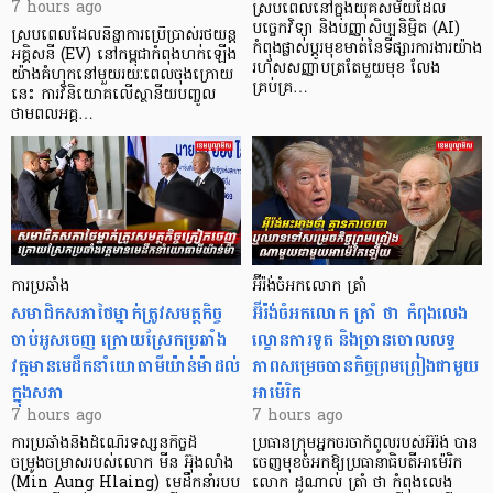
7 hours ago
ស្របពេលនៅក្នុងយុគសម័យដែល
បច្ចេកវិទ្យា និងបញ្ញាសិប្បនិម្មិត (AI)
ស្របពេលដែលនិន្នាការប្រើប្រាស់រថយន្ត
កំពុងផ្លាស់ប្តូរមុខមាត់នៃទីផ្សារការងារយ៉ាង
អគ្គិសនី (EV) នៅកម្ពុជាកំពុងហក់ឡើង
រហ័សសញ្ញាបត្រតែមួយមុខ លែង
យ៉ាងគំហុកនៅមួយរយៈពេលចុងក្រោយ
គ្រប់គ្រ…
នេះ ការវិនិយោគលើស្ថានីយបញ្ចូល
ថាមពលអគ្គ…
ការប្រឆាំង
អ៊ីរ៉ង់ចំអកលោក ត្រាំ
សមាជិកសភាថៃម្នាក់ត្រូវសមត្ថកិច្ច
អ៊ីរ៉ង់ចំអកលោក ត្រាំ ថា កំពុងលេង
ចាប់អូសចេញ ក្រោយស្រែកប្រឆាំង
ល្ខោនការទូត និងច្រានចោលលទ្ធ
វត្តមានមេដឹកនាំយោធាមីយ៉ាន់ម៉ាដល់
ភាពសម្រេចបានកិច្ចព្រមព្រៀងជាមួយ
ក្នុងសភា
អាម៉េរិក
7 hours ago
7 hours ago
ការប្រឆាំងនឹងដំណើរទស្សនកិច្ចដ៏
ប្រធានក្រុមអ្នកចរចាកំពូលរបស់អ៊ីរ៉ង់ បាន
ចម្រូងចម្រាសរបស់លោក មីន អ៊ុងលាំង
ចេញមុខចំអកឱ្យប្រធានាធិបតីអាម៉េរិក
(Min Aung Hlaing) មេដឹកនាំរបប
លោក ដូណាល់ ត្រាំ ថា កំពុងលេង