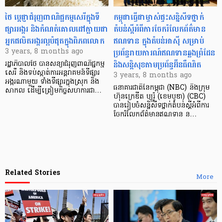
ថៃ ប្តេជ្ញាជំរុញពាណិជ្ជកម្មសេរីក្នុងទី
កម្ពុជាធ្វើជាម្ចាស់ផ្ទះសន្និសីទថ្នាក់
ផ្សារអង្ករ និងកំណត់គោលដៅក្លាយជា
តំបន់ស្ដីអំពីការចែករំលែកព័ត៌មាន
អ្នកផលិតអង្ករល្អបំផុតក្នុងពិភពលោក
ឥណទាន ក្នុងតំបន់អាស៊ី សម្រាប់
ប្រព័ន្ធរាយការណ៍ឥណទានឆ្លងព្រំដែន
3 years, 8 months ago
និងសន្តិសុខតាមប្រព័ន្ធអ៊ីនធឺណិត
រដ្ឋាភិបាលថៃ បានសន្យាជំរុញពាណិជ្ជកម្ម
សេរី និងទប់ស្កាត់ការអន្តរាគមន៍ទីផ្សារ
3 years, 8 months ago
អង្ករណាមួយ ទាំងទីផ្សារក្នុងស្រុក និង
ធនាគារជាតិនៃកម្ពុជា (NBC) និងក្រុម
សាកល ដើម្បីត្រៀមកិច្ចសហការជា…
ហ៊ុនក្រេឌីត ប្យួរ៉ូ (ខេមបូឌា)​ (CBC)
បានរៀបចំសន្និសីទថ្នាក់តំបន់ស្ដីអំពីការ
ចែករំលែកព័ត៌មានឥណទាន ន…
Related Stories
More