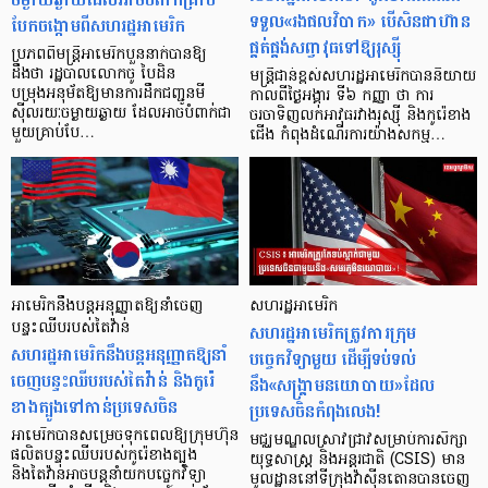
ទទួល«រងផលវិបាក» បើសិនជាហ៊ាន
បែកចង្កោមពីសហរដ្ឋអាមេរិក
ផ្គត់ផ្គង់សព្វាវុធទៅឱ្យរុស្ស៊ី
ប្រភពពីមន្ត្រីអាមេរិកបួននាក់បានឱ្យ
ដឹងថា រដ្ឋបាលលោកចូ បៃដិន
មន្ត្រីជាន់ខ្ពស់សហរដ្ឋអាមេរិកបាននិយាយ
បម្រុងអនុម័តឱ្យមានការដឹកជញ្ជូនមី
កាលពីថ្ងៃអង្គារ ទី៦ កញ្ញា ថា ការ
ស៊ីលរយៈចម្ងាយឆ្ងាយ ដែលអាចបំពាក់ជា
ចរចាទិញលក់អាវុធរវាងរុស្ស៊ី និងកូរ៉េខាង
មួយគ្រាប់បែ…
ជើង កំពុងដំណើរការយ៉ាងសកម្ម…
អាមេរិកនឹងបន្តអនុញ្ញាតឱ្យនាំចេញ
សហរដ្ឋអាមេរិក
បន្ទះឈីបរបស់តៃវ៉ាន់
សហរដ្ឋអាមេរិកត្រូវការក្រុម
សហរដ្ឋអាមេរិកនឹងបន្តអនុញ្ញាតឱ្យនាំ
បច្ចេកវិទ្យាមួយ ដើម្បីទប់ទល់
ចេញបន្ទះឈីបរបស់តៃវ៉ាន់ និងកូរ៉េ
នឹង«សង្គ្រាមនយោបាយ»ដែល
ខាងត្បូងទៅកាន់ប្រទេសចិន
ប្រទេសចិនកំពុងលេង!
អាមេរិកបានសម្រេចទុកពេលឱ្យក្រុមហ៊ុន
មជ្ឈមណ្ឌលស្រាវជ្រាវសម្រាប់ការសិក្សា
ផលិតបន្ទះឈីបរបស់កូរ៉េខាងត្បូង
យុទ្ធសាស្ត្រ និងអន្តរជាតិ (CSIS) មាន
និងតៃវ៉ាន់អាចបន្តនាំយកបច្ចេកវិទ្យា
មូលដ្ឋាននៅទីក្រុងវ៉ាស៊ីនតោនបានចេញ