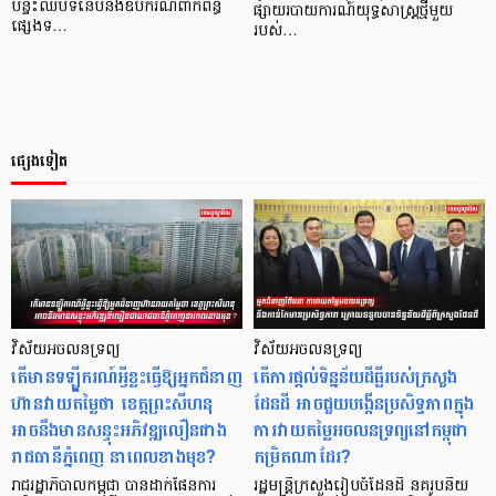
បន្ទះឈីបទំនើបនិងឧបករណ៍ពាក់ព័ន្ធ
ផ្សាយរបាយការណ៍យុទ្ធសាស្ត្រថ្មីមួយ
ផ្សេងទ…
របស់…
ផ្សេងទៀត
វិស័យអចលនទ្រព្យ
វិស័យអចលនទ្រព្យ
តើមានទឡ្ហីករណ៍អ្វីខ្លះធ្វើឱ្យអ្នកជំនាញ
តើការផ្តល់ទិន្នន័យដីធ្លីរបស់ក្រសួង
ហ៊ានវាយតម្លៃថា ខេត្តព្រះសីហនុ
ដែនដី អាចជួយបង្កើនប្រសិទ្ធភាពក្នុង
អាចនឹងមានសន្ទុះអភិវឌ្ឍលឿនជាង
ការវាយតម្លៃអចលនទ្រព្យនៅកម្ពុជា
រាជធានីភ្នំពេញ នាពេលខាងមុខ?
កម្រិតណាដែរ?
រាជរដ្ឋាភិបាលកម្ពុជា បានដាក់ផែនការ
រដ្ឋមន្រ្តីក្រសួងរៀបចំដែនដី នគរូបនីយ