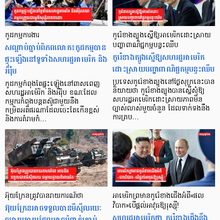
កូដកម្មការងារ
កូរ៉េខាងត្បូងស្នើឱ្យអាមេរិកដោះស្រាយ
សណ្ដាប់ធ្នាប់ពិភពលោក៖កូដកម្មបាន
បញ្ហាពាណិជ្ជកម្មបន្ទះឈីប
កូរ៉េខាងត្បូងស្នើឱ្យសហរដ្ឋអាមេរិក
ផ្ទុះឡើងនៅទូទាំងសហរដ្ឋអាមេរិក និង
ដោះស្រាយបញ្ហាពាណិជ្ជកម្មបន្ទះឈីប
អឺរ៉ុប
ប្រទេសកូរ៉េខាងត្បូងនៅថ្ងៃសុក្រនេះបាន
កូដកម្មកំពុងតែផ្ទុះឡើងនៅពាសពេញ
និយាយថា កូរ៉េខាងត្បូងបានស្នើសុំឱ្យ
សហរដ្ឋអាម៉េរិក និងអឺរ៉ុប ខណៈដែល
សហរដ្ឋអាមេរិកដោះស្រាយភាពមិន
កម្មករកំពុងបន្តតស៊ូជាមួយនឹង
ច្បាស់លាស់មួយចំនួន ដែលទាក់ទងនឹង
កម្រិតអតិផរណាដែលចេះតែកើនខ្ពស់
ការគ្រប…
និងការគំរាមកំ…
អ៊ុយក្រែនត្រូវបានរាយការណ៍ថា
អាមេរិកព្រមានកូរ៉េខាងជើងអំពី«ផល
អ៊ុយក្រែនអាចទទួលបានមីស៊ីលរយៈ
វិបាក»បើផ្តល់អាវុធឱ្យរុស្ស៊ី!
សហរដ្ឋអាមេរិកថា កូរ៉េខាងជើងនឹង
ចម្ងាយឆ្ងាយដែលអាចបំពាក់គ្រាប់