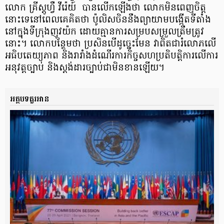
លោក គ្រីស្ដូហ្វឺ វីរ៉េយ៍ ​ បាន​លើកឡើងថា លោក​មិន​ពេញ​ចិត្ត​
នោះ​ទេ​នៅពេល​គេ​​គិតថា ប៉ូលិសចិននឹងព្យាយាមបង្កើតទីតាំង​
នៅក្នុង​ទីក្រុងញូវយ៉ក​ ដោយ​គ្មានការសម្របសម្រួលត្រឹមត្រូវ​
នោះ​។ លោកបន្ថែមថា ប្រសិន​បើ​ដូច្នេះ​មែន​​ វាពិត​ជា​រំលោភលើ
អធិបតេយ្យភាព និងរារាំងដំណើរការកិច្ចសហប្រតិបត្តិការលើការ
អនុវត្តច្បាប់ និងស្តង់ដារច្បាប់​ជា​មិន​ខាន​ឡើយ​​។
អត្ថបទគួរអាន