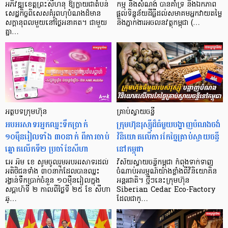
អភិវឌ្ឍខេត្តព្រះសីហនុ ឱ្យក្លាយជាតំបន់
កម្ម និងសំណង់ បានគាំទ្រ និងឯកភាព
សេដ្ឋកិច្ចពិសេសគំរូពហុបំណងដ៏មាន
ផ្ដល់ទិន្នន័យដីធ្លីដល់សមាគមអ្នកវាយតម្លៃ
សក្តានុពលមួយនៅថ្ងៃអនាគត។ ជាមួយ
និងភ្នាក់ងារអចលនវត្ថុកម្ពុជា (…
គ្នា…
អត្ថបទក្រុមហ៊ុន
គ្រាប់ស្វាយចន្ទី
អបអរសាទរអ្នកឈ្នះទឹកប្រាក់
ក្រុមហ៊ុនរុស្ស៊ីដ៏ធំមួយបង្ហាញបំណងចង់
១០ម៉ឺនរៀលទាំង ៣០នាក់ ពីការចាប់
វិនិយោគលើការកែច្នៃគ្រាប់ស្វាយចន្ទី
ឆ្នោតលើកទី២ ប្រចាំខែសីហា
នៅកម្ពុជា
អេ អឹម ខេ សូមចូលរួមអបអរសាទរដល់
វិស័យស្វាយចន្ទីកម្ពុជា កំពុងទាក់ទាញ
អតិថិជនទាំង ៣០នាក់ដែលបានឈ្នះ
ចំណាប់អារម្មណ៍យ៉ាងខ្លាំងពីវិនិយោគិន
រង្វាន់ទឹកប្រាក់ចំនួន ១០ម៉ឺនរៀលក្នុង
អន្តរជាតិ។ ថ្មីៗនេះក្រុមហ៊ុន
សប្ដាហ៍ទី ២ កាលពីថ្ងៃទី ២៥ ខែ សីហា
Siberian Cedar Eco-Factory
ឆ្…
ដែលជាក្…