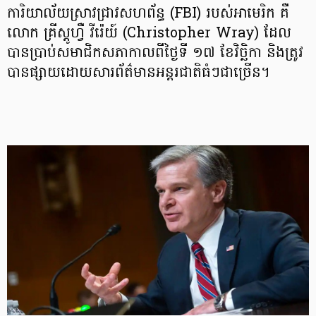
ការិយាល័យស្រាវជ្រាវសហព័ន្ធ (FBI) របស់អាមេរិក គឺ
លោក គ្រីស្ដូហ្វឺ វីរ៉េយ៍ (Christopher Wray) ដែល
បានប្រាប់សមាជិកសភាកាលពីថ្ងៃទី ១៧ ខែវិច្ឆិកា និងត្រូវ
បានផ្សាយដោយសារព័ត៌មានអន្តរជាតិធំៗជាច្រើន។