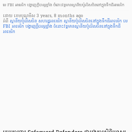
មេ FBI អាមេរិក បង្ហាញក្ដីបារម្ភខ្លាំង ចំពោះវត្តមានស្ថានីយប៉ូលិសចិននៅក្នុងទឹកដីអាមេរិក
ដោយ
​ ខេមបូណូមីស
3 years, 8 months ago
អំពី
ស្ថានីយប៉ូលិសចិន
សហរដ្ឋអាមេរិក
ស្ថានីយប៉ូលិសចិននៅក្នុងទឹកដីអាមេរិក
មេ
FBI អាមេរិក បង្ហាញក្ដីបារម្ភខ្លាំង ចំពោះវត្តមានស្ថានីយប៉ូលិសចិននៅក្នុងទឹកដី
អាមេរិក