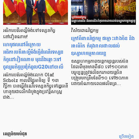
អធិការបតីអាល្លឺម៉ង់ទៅទស្សនកិច្ច
វិស័យពាណិជ្ជកម្ម
នៅវៀតណាម!
ក្រៅពីពាណិជ្ជកម្ម ជម្លោះរវាងចិន និង
ហេតុផលនៅពីក្រោយ
អាម៉េរិក កំពុងរាលដាលដល់
អធិការបតីអាល្លឺម៉ង់ធ្វើដំណើរទស្សន
ឧស្សាហកម្មភាពយន្ត
កិច្ចនៅវៀតណាម មុននឹងឆ្ពោះទៅ
ឧស្សាហកម្មភាពយន្តកម្សាន្តរបស់ចិន
ចូលរួមកិច្ចប្រជុំកំពូលG20នៅបាលី
ដែលពីមុនមានពី៨០ ទៅ១០០ភាគ
បច្ចុប្បន្នត្រូវផលិតករភាពយន្តចិន
អធិការបតីអាល្លឺម៉ង់លោក Olaf
បង្រួមមកត្រឹមតែពី១០ ទៅ២០ភាគ
Scholz កាលពីថ្ងៃអាទិត្យ ទី ១៣
ដោយចំណាយពេលផលិតត្រ…
វិច្ឆិកា បានធ្វើដំណើរទស្សនកិច្ចទៅរដ្ឋធានី
ហានូយជាលើកដំបូងក្នុងប្រវត្តិសាស្ត្រ
ជាង…
ពេញនិយមបំផុត
ច្រើនទៀត