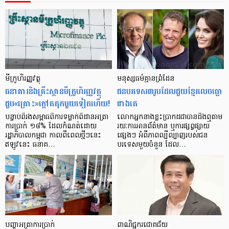
មីក្រូ​ហិរញ្ញវត្ថុ
មនុស្ស​ធម៌​គ្មាន​ព្រំដែន
ធនាគារ​និង​គ្រឹះស្ថាន​មីក្រូ​ហិរញ្ញវត្ថុ​
ជន​បរទេស​៣​រូប​ដែល​ជួយ​ខ្មែរ​លេច​ធ្លោ​
ជួប«គ្រោះ»ក្តៅ​គគុក​មួយ​ទៀត​ហើយ!
ជាង​គេ
បន្ទាប់​ពី​រង​សម្ពាធ​​ពី​ការ​ទម្លាក់​ពិដាន​អត្រា​
លោកអ្នក​នាង​ខ្លះ​ប្រាកដ​ជា​បាន​​ដឹង​ឮ​តាម​
ការ​ប្រាក់ ១៨​% ដែល​កំណត់​ដោយ​
រយៈ​ការ​អាន​ព័ត៌មាន ឬ​ការ​ផ្សព្វផ្សាយ​
រដ្ឋាភិបាល​កម្ពុជា កាល​ពី​ពេល​ថ្មីៗ​នេះ
ផ្សេងៗ អំពី​ភាព​ល្បីល្បាញ​របស់​ជន​
ឥឡូវ​នេះ ធនាគ…
បរទេស​មួយ​ចំនួន ដែល…
បញ្ហា​អត្រា​ការប្រាក់
ពាណិជ្ជករជោគជ័យ