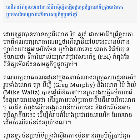
មេដឹកនាំកំពូលៗនៅអាស៊ីប៉ាស៊ីហ្វិកផ្តើមជួបប្រជុំគ្នានៅទីក្រុងបាងកក
ប្រទេសថៃសម្រាប់វេទិកាសេដ្ឋកិច្ចប្រចាំឆ្នាំ
ដោយ​ត្រូវ​បាន​ចោទ​សួរ​ពី​លោក រិច ស្កត់ ​ជា​​សមាជិកព្រឹទ្ធសភា
មកពីគណបក្សសាធារណរដ្ឋ​​​ថា​តើ​ស្ថានីយបែបនេះ​បាន​បំពាន
ច្បាប់សហរដ្ឋអាមេរិក​មែន ​ឬ​យ៉ាង​ណា​នោះ​ លោក វីរ៉េយ៍​បាន
និយាយថា ទី​ការិយាល័យស្រាវជ្រាវសហព័ន្ធ (FBI) កំពុងតែ​
ពិនិត្យមើលដែន​សមត្ថ​កិច្ច​ផ្លូវច្បាប់។​
គណបក្សសាធារណរដ្ឋនៅក្នុងសភា​តំណាងរាស្ត្រ​​សហរដ្ឋអាមេរិក
រួមទាំងលោក ក្រេ មឺ​ហ្វ៊ី​ (Greg Murphy)​ និងលោក​ ម៉ៃ​ វ៉ាល់​
(Mike Waltz)​ បានផ្ញើលិខិតទៅកាន់ក្រសួងយុត្តិធម៌​កាលពី​
ខែតុលា​ដោយសួរថា តើរដ្ឋការ​របស់ប្រធានាធិបតី​អាមេរិក​លោក
ចូ បៃដិន ​​កំពុងស៊ើប​អង្កេតស្ថានីយបែបនេះ​ និង​ថាតើ​ចិន​អាច
ប្រើ​ស្ថានីយ​នេះ ​ដើម្បីគំរាមកំហែងប្រជាជនអាមេរិក​ ដែល​មាន
ដើមកំណើតចិនដែរឬយ៉ាង​ណា​។
ស្ថានទូត​​ចិន​ប្រចាំទី​​ក្រុង​វ៉ាស៊ីង​តោន​មិន​ទាន់អាច​បំភ្លឺ​ប្រាប់អ្នក