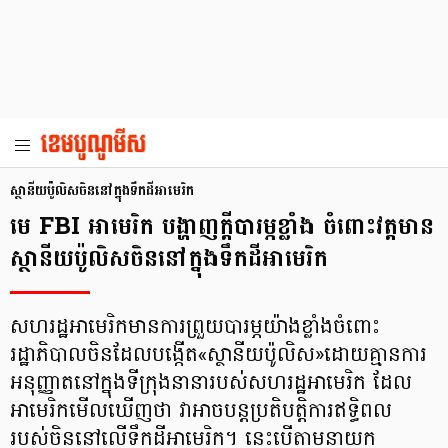
ស្ថានីយប៉ូលិសចិននៅក្នុងទឹកដីអាមេរិក
មេ FBI អាមេរិក បង្ហាញក្ដីបារម្ភខ្លាំង ចំពោះវត្តមាន
ស្ថានីយប៉ូលិសចិននៅក្នុងទឹកដីអាមេរិក
សហរដ្ឋអាមេរិកមានការព្រួយបារម្ភយ៉ាងខ្លាំងចំពោះ
រដ្ឋាភិបាលចិនដែលបង្កើត«ស្ថានីយប៉ូលិស»ដោយគ្មានការ
អនុញ្ញាតនៅក្នុងទីក្រុងនានារបស់សហរដ្ឋអាមេរិក ដែល
អាមេរិកមើលឃើញថា វាអាចបន្តប្រតិបត្តិការឥទ្ធិពល
របស់ចិននៅលើទឹកដីអាមេរិក។ នេះបើតាមនាយក