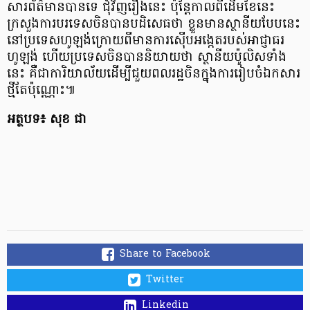
សារព័ត៌មានបានទេ ​ជុំវិញ​រឿងនេះ ​ប៉ុន្តែ​កាល​ពី​ដើម​ខែ​នេះ​
ក្រសួង​ការ​បរ​ទេស​ចិន​​បាន​បដិសេធ​ថា ខ្លួន​មាន​ស្ថានីយ​បែប​នេះ​
នៅ​ប្រទេស​ហូឡង់​ក្រោយ​ពី​​មាន​ការ​ស៊ើប​អង្កេត​របស់​អាជ្ញា​ធរ​
ហូឡង់​ ហើយ​ប្រទេស​ចិន​បាន​និយាយ​ថា ស្ថានីយ​ប៉ូលិស​ទាំង​
នេះ​ គឺ​ជា​ការិយា​ល័យ​​​ដើម្បី​ជួយ​ពលរដ្ឋ​ចិនក្នុង​ការ​រៀប​ចំឯកសារ​​​
ថ្មី​តែ​ប៉ុណ្ណោះ​៕
អត្ថបទ៖ សុខ ជា
Share to Facebook
Twitter
Linkedin