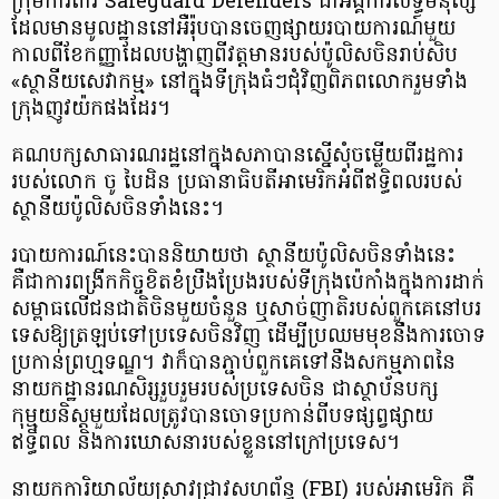
ក្រុម​ការ​ពារ​ Safeguard Defenders ជាអង្គការសិទ្ធិមនុស្ស
ដែលមានមូលដ្ឋាននៅអឺរ៉ុប​បានចេញ​ផ្សាយរបាយការណ៍មួយ
កាលពីខែកញ្ញា​ដែលបង្ហាញពីវត្តមានរបស់ប៉ូលិសចិន​រាប់សិប
«ស្ថានីយសេវាកម្ម»​ នៅក្នុងទីក្រុងធំៗជុំវិញពិភពលោករួមទាំង
ក្រុង​ញូវយ៉កផងដែរ។​
គណបក្សសាធារណរដ្ឋនៅក្នុងសភា​បានស្នើសុំ​ចម្លើយ​ពីរដ្ឋការ​
របស់​លោក ចូ បៃដិន ប្រធានា​ធិបតី​អាមេរិក​​​អំពីឥទ្ធិពល​របស់
ស្ថានីយ​ប៉ូលិស​ចិន​ទាំង​នេះ​។
របាយការណ៍នេះ​​បាននិយាយថា ស្ថានីយប៉ូលិស​ចិន​ទាំងនេះ ​
គឺជាការពង្រីក​កិច្ចខិតខំប្រឹងប្រែង​​របស់​ទីក្រុង​ប៉េកាំងក្នុងការដាក់
សម្ពាធលើ​ជនជាតិចិនមួយចំនួន ឬសាច់ញាតិរបស់ពួកគេ​​នៅបរ​
ទេស​ឱ្យត្រឡប់ទៅប្រទេសចិនវិញ​ ​ដើម្បីប្រឈមមុខនឹងការចោទ
ប្រកាន់ព្រហ្មទណ្ឌ។ ​វាក៏បានភ្ជាប់ពួកគេទៅនឹងសកម្មភាពនៃ
នាយកដ្ឋានរណសិរ្សរួបរួមរបស់ប្រទេសចិន ជាស្ថាប័នបក្ស
កុម្មុយនិស្តមួយ​ដែលត្រូវបានចោទប្រកាន់ពីបទផ្សព្វផ្សាយ
ឥទ្ធិពល និងការឃោសនារបស់ខ្លួននៅក្រៅប្រទេស។
នាយកការិយាល័យស្រាវជ្រាវ​សហព័ន្ធ (FBI) របស់អាមេរិក គឺ